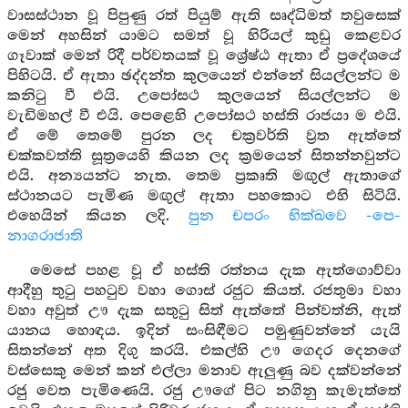
වාසස්ථාන වූ පිපුණු රත් පියුම් ඇති සෘද්ධිමත් තවුසෙක්
මෙන් අහසින් යාමට සමත් වූ හිරියල් කුඩු කෙළවර
ගෑවාක් මෙන් රිදී පර්වතයක් වූ ශ්‍රේෂ්ඨ ඇතා ඒ ප්‍රදේශයේ
පිහිටයි. ඒ ඇතා ඡද්දන්ත කුලයෙන් එන්නේ සියල්ලන්ට ම
කනිටු වී එයි. උපෝසථ කුලයෙන් සියල්ලන්ට ම
වැඩිමහල් වී එයි. පෙළෙහි උපෝසථ හස්ති රාජයා ම එයි.
ඒ මේ තෙමේ පුරන ලද චක්‍රවර්ති ව්‍රත ඇත්තේ
චක්කවත්ති සූත්‍රයෙහි කියන ලද ක්‍රමයෙන් සිතන්නවුන්ට
එයි. අන්‍යයන්ට නැත. තෙම ප්‍රකෘති මඟුල් ඇතාගේ
ස්ථානයට පැමිණ මඟුල් ඇතා පහකොට එහි සිටියි.
එහෙයින් කියන ලදි.
පුන චපරං භික්ඛවෙ -පෙ-
නාගරාජාති
මෙසේ පහළ වූ ඒ හස්ති රත්නය දැක ඇත්ගොව්වා
ආදීහු තුටු පහටුව වහා ගොස් රජුට කියත්. රජතුමා වහා
වහා අවුත් ඌ දැක සතුටු සිත් ඇත්තේ පින්වත්නි, ඇත්
යානය හොඳය. ඉදින් සංසිඳීමට පමුණුවන්නේ යැයි
සිතන්නේ අත දිගු කරයි. එකල්හි ඌ ගෙදර දෙනගේ
වස්සෙකු මෙන් කන් එල්ලා මනාව ඇලුණු බව දක්වන්නේ
රජු වෙත පැමිණෙයි. රජු ඌගේ පිට නගිනු කැමැත්තේ