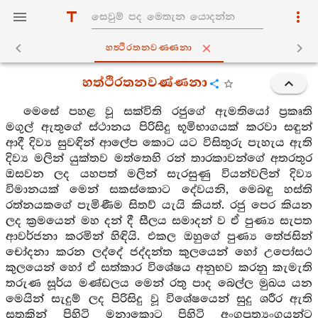
හත්‍ථිරතනවණ‍්ණනා
හත්ථිරතනවණ්ණනා
මෙසේ පහළ වූ සක්විති රජුගේ ඇමතියෝ ප්‍රකෘති
මගුල් ඇතුගේ ස්ථානය පිරිසිදු භූමිභාගයක් කරවා සඳුන්
ආදී දිව්‍ය සුවඳින් ආලේප කොට යට විසිතුරු පැහැය ඇති
දිව්‍ය මලින් යුක්තව මත්තෙහි රන් තාරකාවන්ගේ අතරතුර
ඔසවන ලද යහපත් මලින් සැරසුණු වියන්වලින් දිව්‍ය
විමානයක් මෙන් සකස්කොට දේවයනි, මෙබඳු හස්ති
රත්නයකගේ පැමිණීම සිතව් යැයි කියත්. රජු පෙර කියන
ලද ක්‍රමයෙන් මහ දන් දී සීලය සමාදන් ව ඒ පුණ්‍ය සැපත
ආවර්ජනා කරමින් හිඳියි. එකල ඔහුගේ පුණ්‍ය තේජසින්
චෝදනා කරන ලද්දේ ජද්දන්ත කුලයෙන් හෝ උපෝසථ
කුලයෙන් හෝ ඒ සත්කාර විශේෂය අනුභව කරනු කැමැති
තරුණ සූර්ය මණ්ඩලය මෙන් රතු පාද බෙල්ල මුඛය යන
මෙයින් සැදුම් ලද පිරිසිදු වූ විශේෂයෙන් සුදු ශරීර ඇති
සතකින් පිහිටි මනාකොට පිහිටි අංගප්‍රත්‍යංගයන්ට