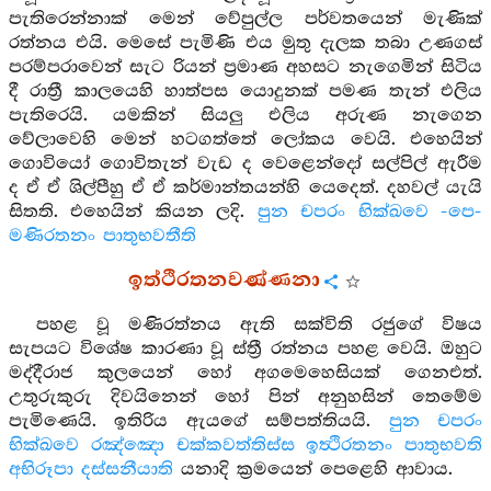
පැතිරෙන්නාක් මෙන් වේපුල්ල පර්වතයෙන් මැණික්
රත්නය එයි. මෙසේ පැමිණි එය මුතු දැලක තබා උණගස්
පරම්පරාවෙන් සැට රියන් ප්‍රමාණ අහසට නැගෙමින් සිටිය
දී රාත්‍රී කාලයෙහි හාත්පස යොදුනක් පමණ තැන් එලිය
පැතිරෙයි. යමකින් සියලු එලිය අරුණ නැගෙන
වේලාවෙහි මෙන් හටගත්තේ ලෝකය වෙයි. එහෙයින්
ගොවියෝ ගොවිතැන් වැඩ ද වෙළෙන්දෝ සල්පිල් ඇරීම
ද ඒ ඒ ශිල්පීහු ඒ ඒ කර්මාන්තයන්හි යෙදෙත්. දහවල් යැයි
සිතති. එහෙයින් කියන ලදි.
පුන චපරං භික්ඛවෙ -පෙ-
මණිරතනං පාතුභවතීති
ඉත්ථිරතනවණ්ණනා
පහළ වූ මණිරත්නය ඇති සක්විති රජුගේ විෂය
සැපයට විශේෂ කාරණා වූ ස්ත්‍රී රත්නය පහළ වෙයි. ඔහුට
මද්දීරාජ කුලයෙන් හෝ අගමෙහෙසියක් ගෙනඑත්.
උතුරුකුරු දිවයිනෙන් හෝ පින් අනුහසින් තෙමේම
පැමිණෙයි. ඉතිරිය ඇයගේ සම්පත්තියයි.
පුන චපරං
භික්ඛවෙ රඤ්ඤො චක්කවත්තිස්ස ඉත්‍ථිරතනං පාතුභවති
අභිරූපා දස්සනීයාති
යනාදි ක්‍රමයෙන් පෙළෙහි ආවාය.