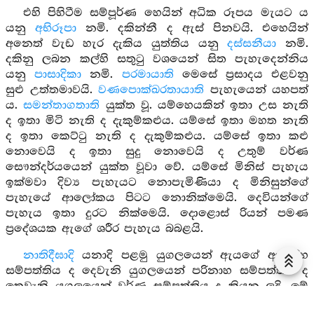
එහි පිහිටීම සම්පූර්ණ හෙයින් අධික රූපය මැයට ය
යනු
අභිරූපා
නමි. දකින්නී ද ඇස් පිනවයි. එහෙයින්
අනෙත් වැඩ හැර දැකිය යුත්තිය යනු
දස්සනීයා
නමි.
දකිනු ලබන කල්හි සතුටු වශයෙන් සිත පැහැදෙන්නිය
යනු
පාසාදිකා
නමි.
පරමායාති
මෙසේ ප්‍රසාදය එළවනු
සුළු උත්තමාවයි.
වණපොක්ඛරතායාති
පැහැයෙන් යහපත්
ය.
සමන්තාගතාති
යුක්ත වූ. යම්හෙයකින් ඉතා උස නැති
ද ඉතා මිටි නැති ද දැකුම්කළුය. යම්සේ ඉතා මහත නැති
ද ඉතා කෙට්ටු නැති ද දැකුම්කළුය. යම්සේ ඉතා කළු
නොවෙයි ද ඉතා සුදු නොවෙයි ද උතුම් වර්ණ
සෞන්දර්යයෙන් යුක්ත වූවා වේ. යම්සේ මිනිස් පැහැය
ඉක්මවා දිව්‍ය පැහැයට නොපැමිණියා ද මිනිසුන්ගේ
පැහැයේ ආලෝකය පිටට නොනික්මෙයි. දෙවියන්ගේ
පැහැය ඉතා දුරට නික්මෙයි. දොළොස් රියන් පමණ
ප්‍රදේශයක ඇගේ ශරීර පැහැය බබළයි.
නාතිදීඝාදි
යනාදි පළමු යුගලයෙන් ඇයගේ ආරෝහ
සම්පත්තිය ද දෙවැනි යුගලයෙන් පරිනාහ සම්පත්තිය ද
තෙවැනි යුගලයෙන් වර්ණ සම්පත්තිය ද කියන ලදි. මේ
හයෙන් ශරීර විපත්තියක් නොවෙයි.
අතික්කන්තා මානුසං