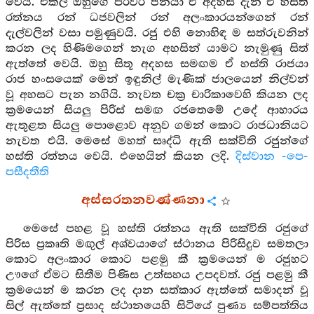
වෙයි. එකල ඔහුගේ පිරිවර ජනයා ඒ අදහස දැන ඒ හස්ති
රත්නය රන් ධජවලින් රන් අලංකාරයන්ගෙන් රන්
දැල්වලින් වසා පමුණුවයි. රජු එහි නොහිඳ ම සත්රුවනින්
කරන ලද හිණිමගෙන් නැග අහසින් යාමට නැමුණු සිත්
ඇත්තේ වෙයි. ඔහු සිතූ අදහස සමඟම ඒ හස්ති රාජයා
රාජ හංසයෙක් මෙන් ඉඳුනිල් මැණික් ජාලයෙන් නිල්වන්
වූ අහසට පැන නගියි. නැවත චක්‍ර චාරිකාවෙහි කියන ලද
ක්‍රමයෙන් සියලු පිරිස් සමඟ රජතෙමේ උදේ ආහාරය
ඇතුළත සියලු පොළොව අනුව ගමන් කොට රාජධානියට
නැවත එයි. මෙසේ මහත් සෘද්ධි ඇති සක්විති රජුන්ගේ
හස්ති රත්නය වෙයි. එහෙයින් කියන ලදි.
දිස්වාන -පෙ-
පසීදතීති
අස්සරතනවණ්ණනා
මෙසේ පහළ වූ හස්ති රත්නය ඇති සක්විති රජුගේ
පිරිස ප්‍රකෘති මඟුල් අශ්වයාගේ ස්ථානය පිරිසිදුව සමතලා
කොට අලංකාර කොට පළමු කී ක්‍රමයෙන් ම රජුහට
ඌගේ ඒමට සිතීම පිණිස උත්සහය උපදවත්. රජු පළමු කී
ක්‍රමයෙන් ම කරන ලද දාන සත්කාර ඇත්තේ සමාදන් වූ
සිල් ඇත්තේ ප්‍රසාද ස්ථානයෙහි සිටියේ පුණ්‍ය සම්පත්තිය