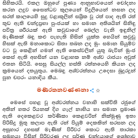
සිහිකරයි. එකල ඔහුගේ පුණ්‍ය ආනුභාවයෙන් චෝදනා
කරන ලදුව සෛන්ධව කුලයෙන් විදුලියෙන් නසන ලද
සරත් කාලයෙහි සුදු වළාකුලින් සශ්‍රික වූ රත් පාද ඇති රත්
තුඩ ඇති චන්ද්‍රප්‍රභා පුංජයක් හා සමාන අතිශයින් සිනිඳු
පවිත්‍ර ශරීරයක් ඇති කවුඩාගේ බෙල්ල වැනි ඉඳුනිල්
මැණිකක් බඳු කළු පැහැති හිසින් යුක්ත හෙයින් කවුඩු
හිසක් ඇති මනාකොට සිතා තබන ලද මුං සමාන සියුම්ව
වට වූ කෙළින් ගමන් ඇති කෙස්වලින් යුතු බැවින් මුංජ
කෙස් ඇති අහසින් යන වළාහක නම් අශ්ව රාජයා අවුත්
එතන සිටියි. සෙසු සියල්ල හස්ති රත්නයෙහි කියන ලද
ක්‍රමයෙන් දතයුතුය. මෙබඳු අශ්වරත්නය උදෙසා බුදුරදුන්
පුන චපරං යනාදිය කීය.
මණිරතනවණ්ණනා
මෙසේ පහළ වූ අශ්වරත්නය වනාහි සක්විති රජුගේ
අතින් හතර රියනක් දිග ගැල් නාභිය හා සමාන ප්‍රමාණ
ඇති දෙකෙළවර කර්ණිකා කෙළවරින් නික්මුණු ඉතා
පිරිසිදු මුතු කලාප ඇති රන් පියුම් දෙකකින් සරසන ලද
අසූහාර දහසක් මැණික් පිරිවර කොට ඇති තාරකා
සමූහයා විසින් පිරිවරණ ලද පූර්ණ චන්ද්‍රයාගේ ශෝභාව