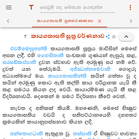
කායගතාසති සුත‍්තවණ‍්ණනා
කායගතාසති සූත්‍ර වර්ණනාව
එවම්මෙසුතන්ති
කායගතාසති සූත්‍රය මාවිසින් මෙසේ
අසන ලදී. එහි
ගෙහසිතාති
පංචකාම ගුණයන් ඇසුරු කළ,
සරසඞ්කප්පාති
දුවන ස්වභාව ඇති අරමුණු සර නම් වේ.
දුවත් යන තේරුමයි.
අජ්ඣත්තමෙවාති
ගොදුරු
අධ්‍යාත්මයේ මය.
කායගතාසතින්ති
කයින් ගත්තා වූ ද
කයින් අරමුණු කොට ඇති කල්හි කාය පරිග්‍රාහක යැයි කී
කළ සමථය කියන ලද වෙයි. කායාරම්මණ යැයි කී කළ
විදර්ශනාවයි. දෙකෙන් ම සමථ විදර්ශනා කීවේ වෙත්.
නැවත ද අනිකක් කියමි. මහණෙනි, මෙසේ භික්‍ෂුව
කායගතාසතිය වඩයි ද සතිපට්ඨානයෙහි දහහතර
ක්‍රමයකින් කායානුපස්සනාව කියන ලදි.
අන්තොගධාති
ඇතුළත වූ.
තස්සාති
ඒ භික්‍ෂුවට භාවනා