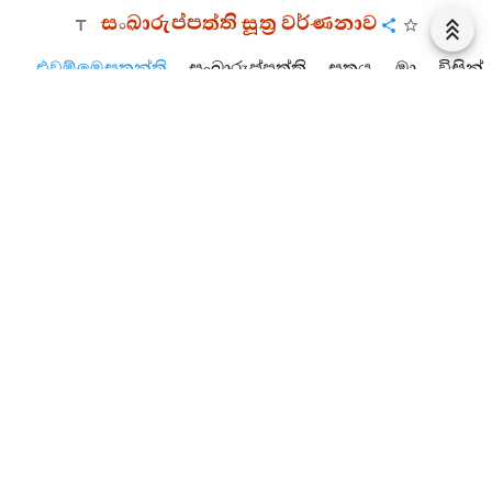
සංඛාරුප්පත්ති සූත්‍ර වර්ණනාව
එවම්මෙසුතන්ති
සංඛාරුප්පත්ති සූත්‍රය මා විසින්
මෙසේ අසන ලදි. එහි
සංඛාරුප්පතින්ති
සංස්කාරයන්ගේ
ම ඉපදීමයි. සත්වයෙකුගේ හෝ පුරුෂයෙකුගේ හෝ
පුණ්‍යභිසංස්කාරයන් විසින් භවයට එවන ලද ඉපදීම
නොවේ.
සද්ධාය සමන්නාගතොති
ශ්‍රද්ධාදි පංච ධර්මයෝ
ලෞකිකව පවතිත්.
දහතීති
තබයි.
අධිට්ඨාතීති
පිහිටුවයි.
සංඛාරා ච විහාරොචාති
ප්‍රාර්ථනාව සමග ශ්‍රද්ධාදි පංච
ධර්මයෝය.
තත්‍රෑපපත්තියාති
ඒ ස්ථානයෙහි ඉපදීම සඳහා
අයං මග්ගො අයං පටිපදාති
ප්‍රාර්ථනාව සමඟ පංච
ධර්මයෝය. යමෙකුට පංච ධර්මයෝ ඇත්ද ප්‍රාර්ථනා
නැත්ද ඔහුගේ ප්‍රතිසන්ධිය අනුබද්ධ වෙයි. යමෙකුට
ප්‍රාර්ථනා ඇද්ද පංච ධර්මයෝ නැත්ද ඔහුගේ ස්වභාවය ද
අනියතය. යම්කිසිවෙකුගේ ප්‍රතිසන්ධිය නිබද්ධ නම්
යම්සේ අහසට දමන ලද දණ්ඩ අගින් හෝ මැදින් හෝ
මුලින් හෝ වැටෙන්නේ ය යන්න නියත වේද මෙසේ
සත්වයන්ගේ ප්‍රතිසන්ධි ග්‍රහණයෙහි නියමයක් නැත.