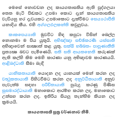
මෙසේ නොවඩන ලද කායගතාසතිය ඇති පුද්ගලයා
තෙත මැටි පිඬකට උපමා කොට දැන් කායගතාසතිය
වැඩියහු හර දැවයකට උපමාකොට දැක්වීමට
සෙය්‍යථාපීති
යනාදිය කීය. එහි
අග්ගලඵලකන්ති
කවුලුවය.
කාකපෙය්‍යාති
මුවවිට හිඳ කපුටා විසින් බෙල්ල
නොනමා ම පිය යුතුයි.
අභිඤ්ඤා සච්ඡිකරණී යස්සාති
අභිඥාවෙන් සාක්‍ෂාත් කළ යුතු.
සක්ඛි භබ්බතං පාපුණාතීති
ප්‍රත්‍යක්‍ෂ බවට පැමිණෙයි.
සති සති ආයතනෙති
කරුණක්
ඇති කල්හි කිම මෙහි කාරණා යනු අභිඥාවම කාරණයයි.
ආළිබද්ධාති
සීමා බැඳි
යානිකතායාති
යොදන ලද යානයක් මෙන් කරන ලද
වත්‍ථුකතායාති
පිහිටවීමට කරන ලද
අනුට්ඨිතායාති
අනුව
පැවැත්ම සඳහා
පරිචිතායාති
පුරුදු කරණු පිණිස
සුසමාරද්ධායාති
මනාකොට ආරම්භ කරන ලද, මනාකොට
උත්සහ කරන ලද. ඉතිරිය සියලු තැන්හිම කියන ලද
ක්‍රමයයි.
කායගතාසති සූත්‍ර වර්ණනාව නිමි.