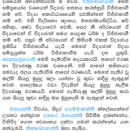
වශයෙන් අභ්‍යන්තරගත ම වෙයි.
විජ්ජාභාගියාති
මෙහි
සම්ප්‍රයෝග වශයෙන් විද්‍යාව භජනය කරත්නුයි විජ්ජාභාගී
නම් වේ. විද්‍යා කොට්ඨාශයෙහි පවතින්නේ විජ්ජාභාගී
නම් වේ. එහි විදර්ශනා ඥානය, මනෝමයසිද්ධිය, ෂඩ්
අභිඥා, අෂ්ට විද්‍යාවෝ වෙති. පෙර කී අර්ථයෙන් ඒ
විද්‍යාවෙන් ඒ විද්‍යාවන් සමග යෙදුණ ධර්ම ද විජ්ජාභාගී
නම් වේ. පසුව කී අර්ථයෙන් ඒ කිසියම් එකක් විද්‍යාවය
ඉතිරිය විජ්ජාභාගීය යැයි මෙසේ විද්‍යාවත් විද්‍යා
සම්ප්‍රයුක්ත ධර්ම විජ්ජාභාගීම යැයි දත යුතුයි.
චෙතසාඵුටොති
මෙහි පැතිරවීම දෙයාකාරයි. ආපෝ ඵරණ
හා දිව්‍යචක්‍ෂු ඵරණ වශයෙනි. එහි ආපෝ කසිනයට
සමවැද ජලය පැතිරවීම ආපෝ ඵරණයයි. මෙසේ පැතිර වූ
කල්හි සියලු මුහුදු බලා යන්නා වූ කුඩා නදීහු ඇතුළත්
වෙත්. ආලෝකය වඩා දිවැසින් සියලු මුහුදු බැලීම
දිව්‍යචක්‍ෂු ඵරණයයි. මෙසේ පැතිරුණු කල්හි මුහුදු කරා
යන සියලු කුඩා නදීහු මහ මුහුදෙහි ම ඇතුළත් වෙත්.
ඔතාරන්ති
විවරය, සිදුර
ආරම්මණන්ති
ක්ලේශයන්ගේ
උපතට හේතුවන
ලභෙථ ඔතාරන්ති
පිවිසීම ලබන්නේය.
විනිවිද ගෙන අවසානය දක්වා ගමන් කරන්නේය යන
තේරුමයි.
නික්ඛෙපනන්ති
බහා තැබීය.