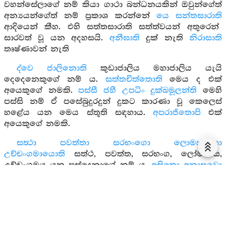
වහන්සේලාගේ නම් කියා ගාථා බන්ධනයකින් ඔවුන්ගේත්
අන්‍යයන්ගේත් නම් ප්‍රකාශ කරන්නේ
යෙ සන්තසාරාති
ආදියෙන් කීහ. එහි සත්තසාරාති සත්ත්වයන් අතුරෙන්
සාරවත් වූ යන අදහසයි.
අනීඝාති
දුක් නැති
නිරාසාති
තෘෂ්ණාවන් නැති
ද්වෙ ජාලිනොති
කුඩාජාලිය මහාජාලිය යැයි
දෙදෙනෙකුගේ නම් ය.
සත්තචිත්තොති
මෙය ද එක්
අයෙකුගේ නමකි.
පස්සී ජහී උපධිං දුක්ඛමූලන්ති
මෙහි
පස්සි නම් ඒ පසේබුදුරදුන් දුකට කාරණා වූ කෙලෙස්
හළේය යන මෙය ස්තූති සඳහාය.
අපරාජිතොපි
එක්
අයෙකුගේ නමකි.
සත්‍ථා පවත්තා සරභංගො ලොමහංසො
උච්චංගමායොති
සත්ථ, පවත්ත, සරභංග, ලෝමහංස,
උච්චංගමය යන පස්දෙනාගේ නම් ය.
අසිතො අනාසවො
මනොමයොති
අසිත. අනාසව, මනෝමය යන
තුන්දෙනාගේ නම් ය.
මානච්ඡිදොච බන්‍ධුමාති
බන්ධුමා
නම් තැනැත්තා මානයන් සිඳ ලූ බැවින් මානච්ඡිද්ද යැයි
කියන ලදි.
තදාධිමුත්තොතිපි
යනුද නමකි.