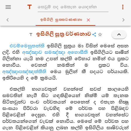
ඉසිගිලි සුත‍්තවණ‍්ණනා
ඉසිගිලි සූත්‍ර වර්ණනාව
එවම්මෙසුතන්ති
ඉසිගිලි සූත්‍රය මා විසින් මෙසේ අසන
ලදි. එහි
අඤ්ඤාව සමඤ්ඤා අහොසීති
ඉසිගිලියට සෘෂීන්
ගිලින්නා යැයි නම උපන් කල්හි වේහාර නමින් එය ප්‍රකට
නොවීය. වෙනත් නමකින් ම ප්‍රකට විය.
අඤ්ඤාපඤ්ඤත්තීති
මෙය මුලින් කී පදයට පර්යායකි.
ඉතිරියෙහි ද මේ ක්‍රමයයි.
එකල්හි භාග්‍යවතුන් වහන්සේ සවස් කාලයෙහි
සමවතින් නැගී සිට ගඳකිළියෙන් නික්මී යම් තැනක
සිටිනවුන්ට පංච පර්වතයන් පෙනෙත් ද එතැන භික්‍ෂු
සංඝයා පිරිවරා වැඩහිඳ මේ පර්වත පහ පිළිබඳව
පිළිවෙළින් දෙසූහ. එහි දී භාග්‍යවතුන් වහන්සේට
පර්වතයන්ගෙන් වැඩක් නොවීය. මෙසේ මේ පර්වත පහ
ගැන පිළිවෙළින් කියනු ලබන කල්හි ඉසිගිලිය සෘෂිවරුන්