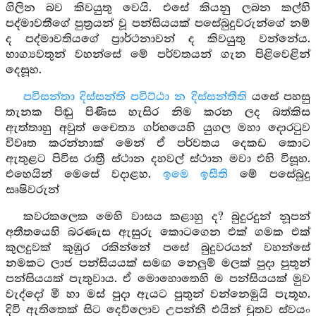
ගිලින බව කිවයුතු වෙයි. එසේ කියනු ලබන කල්හි
පද්මාවතීගේ පුත්‍රයන් වූ පන්සියයක් පසේබුදුවරුන්ගේ නම්
ද පද්මාවතියගේ ප්‍රාර්ථනාවන් ද කිවයුතු වන්නේය.
භාග්‍යවතුන් වහන්සේ මේ පර්වතයන් ගැන පිළිවෙළින්
දෙසූහ.
පවිසන්තා දිස්සන්ති පවිට්ඨා න දිස්සන්තීති
යසේ පහසු
තැනක පිඬු පිණිස හැසිර නිම කරන ලද බත්කිස
ඇත්තාහු අවුත් චෛත්‍ය ගර්භයෙහි යුගල මහා දොරටුව
විවෘත කරන්නාක් මෙන් ඒ පර්වතය දෙකඩ කොට
ඇතුළට පිවිස රාත්‍රී ස්ථාන දහවල් ස්ථාන මවා එහි විසූහ.
එහෙයින් මෙසේ වදාළහ.
ඉමෙ ඉසීති
මේ පසේබුදු
සෘෂිවරුන්
කවරකලෙක මෙහි වාසය කළාහු ද? බුදුරදුන් නූපන්
අතීතයෙහි බරණැස ඇසුරු කොටගෙන එක් ගමක එක්
කුලදුවක් කුඹුර රකින්නේ පසේ බුදුවරයන් වහන්සේ
නමකට ලාජ පන්සියයක් සමඟ නෙලුම් මලක් පුදා පුතුන්
පන්සියයක් පැතුවාය. ඒ මොහොතෙහි ම පන්සියයක් මුව
වැද්දෝ මී හා මස් පුදා ඇයට පුතුන් වන්නෙමුයි පැතූහ.
දිවි ඇතිතෙක් සිට දෙව්ලොව උපන්නී එයින් චුතව ස්වයං