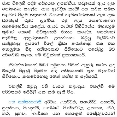
ජාත විලෙහි පද්ම ගර්භයක උපන්නීය. තවුසෙක් ඇය දැක
පෝෂණය කළේය. ඇය ඇවිදින කල්හි පය තබන තබන
තැනින් පියුම් නැගෙත්. වනයේ හැසිරෙන්නෙක් ඇය දැක
බරණැස් රජුට දැන්වීය. රජු ඇය ගෙන්වාගෙන
අගමෙහෙසිය කළේය. ඇයට ගැබක් පිහිටියේය. මහාපදුම
කුමාර තෙමේ මව්කුසෙහි වාසය කළේය. සෙස්සෝ
ගැබ්මල ඇසුරුකොට උපන්නාහ. ඔවුහු වැඩිවියට
පත්වූවාහු උයනේ විලේ ක්‍රීඩා කරන්නාහු එක එක
නෙලුමක හිඳ අනිත්‍යතාව සිහිකොට පසේබුදු බව
අවබෝධ කළහ. මේ ඔවුන්ගේ ප්‍රකාශනයයි.
නිරන්තරයෙන් බඹර සමූහයා විසින් ඇසුරු කරන ලද
විලෙහි පිපුණු පියුමක හිඳ අනිත්‍යතාව දැන මැනවින්
සිහිකොට කඟවේනෙකු මෙන් තනිව ම සැරිසරයි.
එකල්හි ඔවුහු එහි වාසය කළාහුය. එකල්හි මේ
පර්වතයට ඉසිගිලි යන නම ඇති විය.
යෙ සත්තසාරාති
අරිට්ය. උපරිට්ඨ, තගරසිඛී, යසස්සී,
සුදස්සන, පියදස්සී, ගන්ධාර, පිණ්ඩෝල, උපාසභ, නීථ,
තථ, සුතවා, භාවිතත යන තෙළෙස් පසේබුදුවරයන්