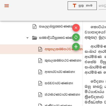
ආකඞ‍්ඛෙය්‍යසුත‍්තවණ‍්ණනා
සූත්‍ර නාම
වත්‍ථූපමසුත‍්තවණ‍්ණනා
සල‍්ලෙඛසුත‍්තවණ‍්ණනා
කොට්ඨා
ව්‍යාපාදය
අකුසල මූලය
සම‍්මාදිට‍්ඨිසුත‍්තවණ‍්ණනා
ආරම්මණ 
අකුසලකම‍්මපථවණ‍්ණනා
සංඛාර ආරම
ආරම්මණ ව
කුසලකම‍්මපථවණ‍්ණනා
එසේම පිස
සංඛාරම්මණ
ආහාරවාරවණ‍්ණනා
ආරම්මණ ව
වේදනා 
සච‍්චවාරවණ‍්ණනා
ඔහු නසවු ය
මිථ්‍යාචා
ජරාමරණවාරවණ‍්ණනා
ත්‍රිවේදනා
මජ්ඣත්ත වශ
ජාතිවාරවණ‍්ණනා