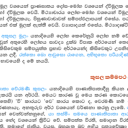
මූල වශයෙන් ප්‍රාණඝාතය දෝස-මෝහ වශයෙන් ද්විමූල
ෝ ද්විමූලක වෙයි. මිථ්‍යාචාරය ලෝභ-මෝහ වශයෙන් 
 ද්විමූලකයැ. පිසුණාවාචාවත් සම්පප්ඵලාපයත් එසේය. 
 එක් මුලක් ඇත්තී වෙයි. ව්‍යාපාදයත් එසේය. මිථ්‍යාදෘෂ්
අකුසල මූලං
යනාදියෙහි ලෝභ කෙරේනුයි ලෝභ නම් වේ.
වුන් අතුරෙහි ලෝභය සාවද්‍ය දුක්ඛ විපාක අර්ථයෙන් ත
කිසිවෙකුම සම්පයුත්ත ප්‍රභාව අර්ථයෙන්ද කිසිවෙකුට උපනිස්ස
යන ලදී.
රත්තො ඛො ආවුසො රාගෙන, අභිභූතො පරියාදිණ
 භාවයෙහි ද මේ නයයි.
කුසල කම්මපථ
පාතා වේරමණී කුසලං
යනාදියෙහි පාණාතිපාතාදීහු කිය
ුකරයි යන අර්ථයි. මෙයට කාරණ වූ මෙය කරණ කොටගෙන
ත්තෙහි) ‘වි’ කාරයට ‘වෙ’ කාරය කොට ද, වෙරමණී න
්ණනායැ. අනතුරුව අර්ථ වශයෙන් වර්ණනා කරනු ලැබේ.
යෙන් වෙන්වන්නහුගේ,
යා තස්මිං සමයෙ පාණාතිපාතා ආරත
එය භේද වශයෙන් ත්‍රිවිධ වේ. සම්පත්ත විරති, සමාදාන විර
ඇති, තමාගේ ජාතිය, වයස, බහුශ්‍රැත බව ආදිය ප්‍රත්‍යවේ