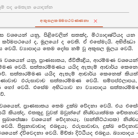
අකුසලකම‍්මපථවණ‍්ණනා
ස වශයෙන් යනු, පිළිවෙලින් සතක්ද, මිථ්‍යාදෘෂ්ටිය
ෝ කර්මපථයෝ ද, මූලයෝ ද වෙති. ඒ එසේමැයි. අභිජ්
 වෙයි. ව්‍යාපාදය තෙම දෝස නම් වූ අකුසල මූලය වෙයි.
වශයෙන් යනු, ප්‍රාණඝාතය, ජීවිතීන්‍ද්‍රිය, ආරම්මණ වශ
්මණ වෙයි. සත්තාරම්මණය යයිද ඇතැම් ආචාර්ය කෙනෙක් 
ේ. සත්තාරම්මණ යයිද ඇතැම් ආචාර්ය කෙනෙක් කියත්
ුණාවාච ඵරුසාවාච සත්තාරම්මණ වෙයි. සම්පප්ඵලාපය
 හෝ වෙයි. එසේම අභිධ්‍යාව හා ව්‍යාපාදය සත්තාරම්මණ
ේ.
වශයෙන්, ප්‍රාණඝාතය තෙම දුක්ඛ වේදනා වෙයි. එය එසේම
යි කියත්ද, එතකුදු වුවත් ඔවුන්ගේ නිශ්චයාත්මක චේතනාව ද
රය සුඛාපේක්‍ෂා වශයෙන් වේදනායැ. (සන්නිට්ඨාපක) නිශ
ව වෙයි. පිසුනාවාචාද එබඳුයැ. ඵරුසාවාචා, දුක්ඛ වේදනා
යෙන් ද්විවෙදනා වෙයි. මිච්ඡා දිට්ඨියද එබඳුය. බ්‍යාපාදය 