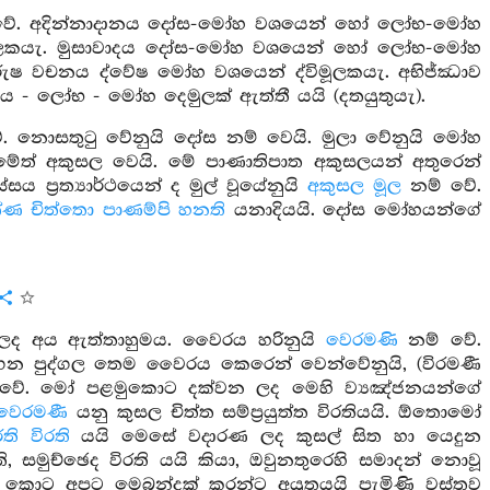
ක වේ. අදින්නාදානය දෝස-මෝහ වශයෙන් හෝ ලෝභ-මෝහ
විමූලකයැ. මුසාවාදය දෝස-මෝහ වශයෙන් හෝ ලෝභ-මෝහ
පරුෂ වචනය ද්වේෂ මෝහ වශයෙන් ද්විමූලකයැ. අභිජ්ඣාව
ටිය - ලෝභ - මෝහ දෙමුලක් ඇත්තී යයි (දතයුතුයැ).
 නොසතුටු වේනුයි දෝස නම් වෙයි. මුලා වේනුයි මෝහ
ෙමේත් අකුසල වෙයි. මේ පාණාතිපාත අකුසලයන් අතුරෙන්
ය ප්‍රත්‍යාර්ථයෙන් ද මුල් වූයේනුයි
අකුසල මූල
නම් වේ.
්ණ චිත්තො පාණම්පි හනති
යනාදියයි. දෝස මෝහයන්ගේ
න ලද අය ඇත්තාහුමය. වෛරය හරිනුයි
වෙරමණි
නම් වේ.
 පුද්ගල තෙම වෛරය කෙරෙන් වෙන්වේනුයි, (විරමණී
ම් වේ. මෝ පළමුකොට දක්වන ලද මෙහි ව්‍යඤ්ජනයන්ගේ
වෙරමණී
යනු කුසල චිත්ත සම්ප්‍රයුත්ත විරතියයි. ඕතොමෝ
ි විරති
යයි මෙසේ වදාරණ ලද කුසල් සිත හා යෙදුන
ති, සමුච්ඡෙද විරති යයි කියා, ඔවුනතුරෙහි සමාදන් නොවූ
ක්‍ෂා කොට අපට මෙබන්දක් කරන්ට අයුතුයයි පැමිණි වස්තුව