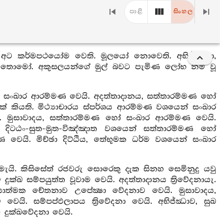
පාළි
සිංහල
ද යන අට කර්මපථයෝම වෙති. මූලයෝ නොවෙති. අභිජ්ඣො,
ඣා තොමෝ. අකුසලයන්ගේ මුල් බවට පැමිණ ලෝභ නම් වූ
යෙන් සංඛාර ආරම්මණ වෙයි. අදත්තාදානය, සත්තාරම්මණ හෝ
කියති. මිථ්‍යාචාරය ස්පර්ශය ආරම්මණ වශයෙන් සංඛාර
. මුසාවාදය, සත්තාරම්මණ හෝ සංඛාර ආරම්මණ වෙයි.
, දිටඨං-සුත-මුත-විඤ්ඤාත වශයෙන් සත්තාරම්මණ හෝ
 වෙයි. මිච්ඡා දිට්ඨිය, තේභූමක ධර්ම වශයෙන් සංඛාර
ැයි. කිසිසේත් රජවරු සොරෙකු දැක සිනහ සෙමිනුදු යවු
ුක්ඛ සම්පයුත්ත වූවාම වෙයි. අදත්තාදානය ත්‍රිවේදනායැ.
්චයාත්මක චේතනාව උපේක්‍ෂා වේදනාව වෙයි. මුසාවාදය,
ව වෙයි. සම්පප්ඵලාපය ත්‍රිවේදනා වෙයි. අභිජ්ඣාව, සුඛ
- දුක්ඛවේදනා වෙයි.