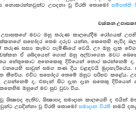
රමණය නොකරන්නවුන්ට උපදනා වූ විරති තොමෝ
සම්පත්ති 
චක්කන උපාසකත
උපාසකගේ මවට ඔහු තරුණ කාලයේදීම රෝගයක් උපනි. වෙද
චක්කනගේ සහෝදර තෙම දරුව යන්න, කෙතෙහි ඇවිද බලන
් තරුණ සස්‍ය කෑමට පැමිණියේ වෙයි. ඌ ඔහු දැක වේගයෙ
චක්කන ඒ ශබ්දයෙන් ගොස් ඔහු අල්වාගෙන මවට බෙහෙත්
තය හේතුකොට අනෙකෙකු දිවියෙන් තොර කරන්නෙම් ද, මේ
 වනයෙහි සාවුන් සමග තණ දිය වළඳවයි මුදාහැරියේය. ස
ුවත කීවේය. එවිට සහෝදර තෙමේ ඔහුට පරිභව කළේය.
හි උපන්නෙම් ද, එතැන් සිට දැන දැන සතෙකු දිවියෙන
නෙහිම ඔහුගේ මව සුව වුවා විය.
වූ ශික්‍ෂපද ඇතිව, ශික්‍ෂාපද සමාදාන කාලයෙහි ද එයින් ම
න්ට උපදින්නා වූ විරති තොමෝ
සමාදාන විරති
නමයි දතය
උතුරුවඩමන් වැසි උ
 අම්බරිය විහාරවැසි පංගල බුද්ධරක්ඛිත තෙරුන්ගේ සමී