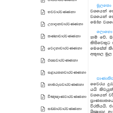
මූලතො
වශයෙන් හ
භවවාරවණ‍්ණනා
වශයෙන් හෝ
මෝහ වශයෙන්
උපාදානවාරවණ‍්ණනා
ලොහො 
තණ‍්හාවාරවණ‍්ණනා
නම් වේ. ඔ
කිසිවෙකුට 
මෙසේත් කි
වෙදනාවාරවණ‍්ණනා
අකුසල මූල
ඵස‍්සවාරවණ‍්ණනා
සළායතනවාරවණ‍්ණනා
පාණාති
වෛරය දුර
නාමරූපවාරවණ‍්ණනා
යයි කිවයු
වශයෙන් වර
විඤ‍්ඤාණවාරවණ‍්ණනා
ප්‍රාණඝාත
විරතියයි. 
සඞ‍්ඛාරවාරවණ‍්ණනා
ශික්‍ෂාපද 