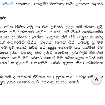
විරතියයි
දතයුතුය. හෙළදිව චක්කන නම් උපාසක තැනට
ුමා
ා විසින් අමු සා මස් ලබන්ට සුදුසු යයි කියන ලදී.
්න යයි චක්කනව යැවීය. එහෙම එහි ගියේ එසමයෙහිම
න් දුවන්නේ වැලකින් බැඳුනේ කිරි කිරි යනුවෙන් ශබ්ද
 කෙරෙමියි සිතීය. නැවත මෙසේ සිතී, යම්බඳු වූ මම
 දිවි තොර කිරීම මට සුදුසු නොවේ යයි ඉක්බිති එම
හෝදරයා විසින්ද කිම දරුව සාවෙකු ලද්දේදැයි විචාරණ
 උපාසක තෙම මව වෙතට ගොස් මම යම්කලෙක පටන් මේ
් තොර කරවූයෙම් නොදනිමි. මෙම ඇත්ත කියා අධිෂ්ඨාන
ත්තෙහි ද තමාගේ ජීවිතය පවා පූජාකොට වස්තුව්‍යතික්‍රමය
ුතු උතුර වඩමන් වැසි උපාසක තැනට මෙනි.
පාසකතුමා
පයෙහි ශික්‍ෂාපදයන් සමාදන්ව කෙතක් සායි. එකල ඔහුගේ