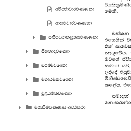
ව්‍යතික්‍
අවිජ‍්ජාවාරවණ‍්ණනා
මෙනි.
ආසවවාරවණ‍්ණනා
චක්කන 
සතිපට‍්ඨානසුත‍්තවණ‍්ණනා
එහෙයින් 
එක් සාවෙක
සීහනාදවග‍්ගො
නැගුවේය. 
මවගේ ජීවි
ඔපම‍්මවග‍්ගො
සාවාට යව,
ලද්දේ එප
මිනිස්බවෙ
මහායමකවග‍්ගො
කළේය. එකෙ
චූළයමකවග‍්ගො
සමාදන් 
නොකරන්නවු
මජ‍්ඣිමපණ‍්ණාස-අට‍්ඨකථා
උපරිපණ‍්ණාස-අට‍්ඨකථා
හෙතෙම,