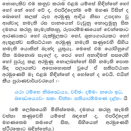
නොහැකිව එම කනුව කරාම එළඹ යම්සේ හිඳින්නේ හෝ
හෝ නේ හෝ වේ ද, එපරිද්දෙන්ම මේ මහණ විසින් ද
බොහෝ කලක් රූප අරමුණු ආදිය නිසා උපදනා වූ
ආශ්වාද නමැති රස පානයෙන් වැඩුනු නොදැමුනු සිත
දමනය කරනු කැමැත්තාහු, රූපාරම්මණයෙන් වෙන්කොට
ආරණ්‍යකට හෝ රුක්මුලකට හෝ, ශුන්‍යගාරයකට හෝ
ඇතුළත්ව සතිපට්ඨාන අරමුණු නමැති කණුවෙහි සිහිය
නමැති යොතින් බැන්ද යුතුයැ. මෙසේ එම යෝගිහුගේ
සිත ඔබනොබ සැලේ ද, පෙර හෝ අනාදිමත් සසරෙහි
හෝ පුරුදු කළ අරමුණු නොලබන්නේ සිහි නමැති පොත
බිඳ පලායන්ට අපොහොසත් වූයේ ඒ සතිපට්ඨාන
අරමුණෙහි මැ එළඹ හිඳින්නේ ද හෝනේ ද වෙයි. එයින්
කීය පුරාණචාර්යවරයෝ :-
යථා ථම්භෙ නිබන්‍ධෙය්‍ය, වච්ඡං දම්මං නරො ඉධ,
බන්‍ධෙය්‍යෙවං සකං චිත්තං සතියාරම්මණෙ දළ්හං
යි
(මේ ලෝකයෙහි මිනිස්තෙම, දමනය කරනු කැමති
වස්සා කණුවෙහි යම්සේ බඳනේ ද, එපරිද්දෙන්
මහණතෙම තමාගේ සිත, සිහියෙන් අරමුණෙහි
ස්ථිරකොට බඳින්නේය.)