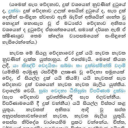
(යමෙක් සැප වේදනාව, දුක් වශයෙන් නුවණින් දුටුයේ
ද,
දුක්ඛං
දුක් වේදනාව උලක් සෙයින් දුටුයේ ද, සැප දුක්
දෙකින් සංසිඳුන ස්වභාව ඇති බැවින් අතිශයින් ශාන්ත වූ
නොදුන් නොසැප වූ ඒ මධ්‍යස්ථ වේදනාව අනිත්‍ය
වශයෙන් ද දුටුවේද ඒකාන්තයෙන්, සම්‍යක් දර්ශන ඇති ඒ
ක්ෂීණාශ්‍රව තෙම ක්ලේශ ව්‍යපසමයෙන් සංසිඳුනේ
හැසිරෙන්නේය.)
නැවත මේ සියලු වේදනාවෝ දුක් යයි නැවත නැවත
නුවණින් දැක්ක යුත්තාහුය. ඒ එසේමැයි. මෙසේ කියන
ලදී,
යං කිඤ්චි වෙදයිතං සබ්බං තං දුක්ඛස්මින්ති වදාමි
(යම්කිසි අරමුණු රසවිඳීම් ලක්‍ෂණ වූ වේදනා සමූහයක්
වේද, ඒ සියල්ල දුක් යයි කියමි) යයි නැවතත් සැප
වේදනාව දුක් වශයෙන් නැවත නැවත බැලිය යුත්තීය.
වදාලේම වෙයි.
සුඛා වෙදනා ඨිතිසුබා විපරිණාම දුක්ඛං
(සැප වේදනාව ප්‍රවෘත්තියේදී සැප එලවන්නීය.
විපරිණාමයෙහි දී දුක් වන්නීය) යයි සියල්ල විස්තර කළ
යුතුය. නැවතත් අනිත්‍ය ආදි වූ සප්ත
අනුපස්සනාවන්ගෙන් නැවත, නැවත බැලිය යුතුයි.
සෙස්ස නිර්දේශ වාරයෙහිම ප්‍රකට වන්නේය. චිත්ත,