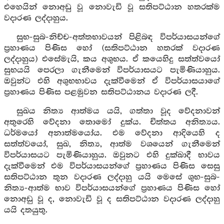
එහෙයින් නොඅඩු වූ නොවැඩි වූ සතිපට්ඨාන හතරක්ම
වදාරණ ලද්දාහුය.
සුභ-සුබ-නිච්ච-අත්තභාවයන් පිළිබඳ විපර්යාසයන්ගේ
ප්‍රහාණය පිණිස හෝ (සතිපට්ඨාන හතරක් වදාරණ
ලද්දාහුය) එසේමැයි, කය අශුභය. ඒ කයෙහිදු සත්ත්වයෝ
සුභයයි පෙරලා ගැනීමෙන් විපර්යාසයට පැමිණියාහුය.
ඔවුන්ට එහි අශුභභාවය දැක්වීමෙන් ඒ විපර්යාසයාගේ
ප්‍රහාණය පිණිස පළමුවන සතිපට්ඨානය වදාරණ ලදී.
සුඛය නිත්‍ය ආත්මය යයි, ගත්තා වූද වේදනාවන්
අතුරෙහි වේදනා තොමෝ දුක්ය. චිත්තය අනිත්‍යය.
ධර්මයෝ අනාත්මයෝය. එම වේදනා ආදියෙහි ද
සත්ත්වයෝ, සුඛ, නිත්‍ය, ආත්ම වශයෙන් ගැනීමෙන්
විපර්යාසයට පැමිණියාහුය. ඔවුනට එහි දුක්ඛාදී භාවය
දැක්වීමෙන් එම විපර්යාසයන්ගේ ප්‍රහාණය පිණිස සෙසු
සතිපට්ඨාන තුන වදාරණ ලද්දාහු යයි මෙසේ ශුභ-සුබ-
නිත්‍ය-ආත්ම භාව විපර්යාසයන්ගේ ප්‍රහාණය පිණිස හෝ
නොඅඩු වූ ද, නොවැඩි වූ ද සතිපට්ඨාන වදාරණ ලද්දාහු
යයි දතයුතු.