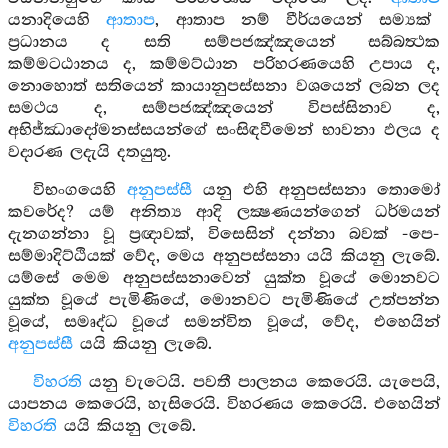
යනාදියෙහි
ආතාප
, ආතාප නම් වීර්යයෙන් සම්‍යක්
ප්‍රධානය ද සති සම්පජඤ්ඤයෙන් සබ්බත්‍ථක
කම්මටඨානය ද, කම්මට්ඨාන පරිහරණයෙහි උපාය ද,
නොහොත් සතියෙන් කායානුපස්සනා වශයෙන් ලබන ලද
සමථය ද, සම්පජඤ්ඤයෙන් විපස්සිනාව ද,
අභිජ්ඣාදෝමනස්සයන්ගේ සංසිඳවීමෙන් භාවනා ඵලය ද
වදාරණ ලදැයි දතයුතු.
විභංගයෙහි
අනුපස්සී
යනු එහි අනුපස්සනා තොමෝ
කවරේද? යම් අනිත්‍ය ආදි ලක්‍ෂණයන්ගෙන් ධර්මයන්
දැනගන්නා වූ ප්‍රඥාවක්, විසෙසින් දන්නා බවක් -පෙ-
සම්මාදිට්ඨියක් වේද, මෙය අනුපස්සනා යයි කියනු ලැබේ.
යම්සේ මෙම අනුපස්සනාවෙන් යුක්ත වූයේ මොනවට
යුක්ත වූයේ පැමිණියේ, මොනවට පැමිණියේ උත්පන්න
වූයේ, සමෘද්ධ වූයේ සමන්විත වූයේ, වේද, එහෙයින්
අනුපස්සී
යයි කියනු ලැබේ.
විහරති
යනු වැටෙයි. පවතී පාලනය කෙරෙයි. යැපෙයි,
යාපනය කෙරෙයි, හැසිරෙයි. විහරණය කෙරෙයි. එහෙයින්
විහරති
යයි කියනු ලැබේ.