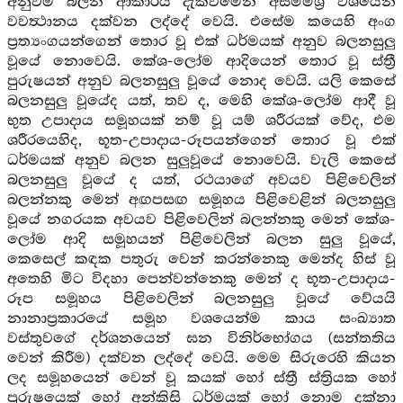
අනුවම බලන ආකාරය දැක්වීමෙන් අසම්මිශ්‍ර වශයෙන්
වවත්‍ථානය දක්වන ලද්දේ වෙයි. එසේම කයෙහි අංග
ප්‍රත්‍යංගයන්ගෙන් තොර වූ එක් ධර්මයක් අනුව බලනසුලු
වූයේ නොවෙයි. කේශ-ලෝම ආදියෙන් තොර වූ ස්ත්‍රී
පුරුෂයන් අනුව බලනසුලු වූයේ නොද වෙයි. යලි කෙසේ
බලනසුලු වූයේද යත්, තව ද, මෙහි කේශ-ලෝම ආදී වූ
භුත උපාදාය සමූහයක් නම් වූ යම් ශරීරයක් වේද, එම
ශරීරයෙහිද, භූත-උපාදාය-රූපයන්ගෙන් තොර වූ එක්
ධර්මයක් අනුව බලන සුලුවූයේ නොවෙයි. වැලි කෙසේ
බලනසුලු වූයේ ද යත්, රථයාගේ අවයව පිළිවෙලින්
බලන්නකු මෙන් අඟපසඟ සමූහය පිළිවෙළින් බලනසුලු
වූයේ නගරයක අවයව පිළිවෙලින් බලන්නකු මෙන් කේශ-
ලෝම ආදි සමූහයන් පිළිවෙලින් බලන සුලු වූයේ,
කෙසෙල් කඳක පතුරු වෙන් කරන්නෙකු මෙන්ද හිස් වූ
අතෙහි මිට විදහා පෙන්වන්නෙකු මෙන් ද භූත-උපාදාය-
රූප සමූහය පිළිවෙලින් බලනසුලු වූයේ වේයයි
නානාප්‍රකාරයේ සමූහ වශයෙන්ම කාය සංඛ්‍යාත
වස්තුවගේ දර්ශනයෙන් ඝන විනිර්භෝගය (සන්තතිය
වෙන් කිරීම) දක්වන ලද්දේ වෙයි. මෙම සිරුරෙහි කියන
ලද සමූහයෙන් වෙන් වූ කයක් හෝ ස්ත්‍රී ස්ත්‍රියක හෝ
පුරුෂයෙක් හෝ අන්කිසි ධර්මයක් හෝ නොම දක්නා