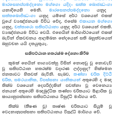
මාරසෙනප්පමද්දනො මග්ගො යදිදං සත්ත බොජඣංගා
යනාදියෙහි මෙනි.
මාරසෙනප්පමද්දනො
යනුද
සත්තබොජ්ඣංගා
යනුද යම්සේ අර්ථ වශයෙන් එකක්
වූයේ ව්‍යඤ්ජනයම විවිධ වේද, එසේම
එකායන මග්ගො
යනුද,
චත්තාරො සතිපට්ඨානා
යනුද අර්ථ වශයෙන් එකකි.
ව්‍යඤ්ජනයම විවිධ වෙයි. එහෙයින් මාර්ගාර්ථයෙන් එකක්
බැවින් ඒකවචනය ආලම්බන භේදයෙන් සති බහුත්වයෙන්
බහුවචන යයි දතයුතුයැ.
සතිපට්ඨාන හතරක්ම දේශනා කිරීම
කුමක් හෙයින් භාග්‍යවත්හු විසින් නොඅඩු වූ නොවැඩි
වූ සතිපට්ඨාන හතරක්ම වදාරණ ලද්දාහුද? හික්මෙන
ජනතාවට හිතවත් බැවිනි. සැබව,
තණ්හා චරිත දිට්ඨි
චරිත, සමථයානික, විපස්සනා යානිකයන්
අතුරෙහි ද මන්‍ද
තික්ඛ වශයෙන් දෙපරිද්දකින් පවත්නා වූ වෙනෙය්‍ය
ජනයන් අතුරෙහි මන්‍දබුද්ධික තණ්හා චරිතයාට ඕළාරික වූ
කායානුපස්සනා සතිපට්ඨානය විසුද්ධි මාර්ගය වේ.
තික්ඛ (තීෂණ වූ) තෘෂ්ණ චරිතයාට සියුම් වූ
වෙදනානුපස්සනා සතිපට්ඨානය විසුද්ධි මාර්ගය වේ.