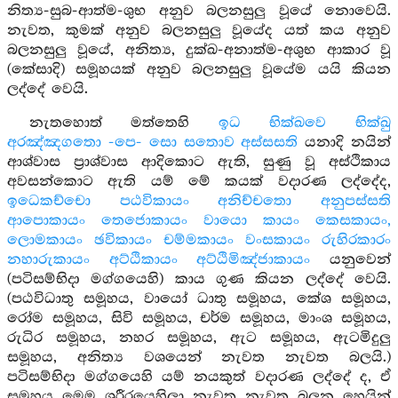
නිත්‍ය-සුබ-ආත්ම-ශුභ අනුව බලනසුලු වූයේ නොවෙයි.
නැවත, කුමක් අනුව බලනසුලු වූයේද යත් කය අනුව
බලනසුලු වූයේ, අනිත්‍ය, දුක්ඛ-අනාත්ම-අශුභ ආකාර වූ
(කේසාදි) සමූහයක් අනුව බලනසුලු වූයේම යයි කියන
ලද්දේ වෙයි.
නැතහොත් මත්තෙහි
ඉධ භික්ඛවෙ භික්ඛු
අරඤ්ඤගතො -පෙ- සො සතොව අස්සසති
යනාදි නයින්
ආශ්වාස ප්‍රාශ්වාස ආදිකොට ඇති, සුණු වූ අස්ථිකාය
අවසන්කොට ඇති යම් මේ කයක් වදාරණ ලද්දේද,
ඉධෙකච්චො පඨවිකායං අනිච්චතො අනුපස්සති
ආපොකායං තෙජොකායං වායො කායං කෙසකායං,
ලොමකායං ඡවිකායං චම්මකායං වංසකායං රුහිරකාරං
නහාරුකායං අට්ඨිකායං අට්ඨිමිඤ්ජාකායං
යනුවෙන්
(පටිසම්භිදා මග්ගයෙහි) කාය ගුණ කියන ලද්දේ වෙයි.
(පඨවිධාතු සමූහය, වායෝ ධාතු සමූහය, කේශ සමූහය,
රෝම සමූහය, සිවි සමූහය, චර්ම සමූහය, මාංශ සමූහය,
රුධිර සමූහය, නහර සමූහය, ඇට සමූහය, ඇටමිදුලු
සමූහය, අනිත්‍ය වශයෙන් නැවත නැවත බලයි.)
පටිසම්භිදා මග්ගයෙහි යම් නයකුත් වදාරණ ලද්දේ ද, ඒ
සමූහය මෙම ශරීරයෙහිලා නැවත නැවත බලන හෙයින්