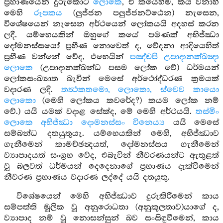
ප්‍රහාණයෙන් දුරුකොට
ලොකෙ
, ඒ කයෙහිම, කය වනාහි
මෙහි
රූපකය
(ලුජ්ජන පලුජ්ජනට්ඨෙන) නැසෙන,
විශේෂයෙන් නැසෙන අර්ථයෙන් ලෝකයයි අදහස් කරන
ලදී. යම්හෙයකින් ඔහුගේ කයේ පමණක් අභිජ්ඣා
දෝමනස්සයෝ ප්‍රහීණ නොවෙත් ද, වේදනා ආදියෙහිත්
ප්‍රහීණ වන්නේ වේද, එහෙයින්
පඤ්චපි උපාදානක්ඛන්‍දා
ලොකෙ
(උපාදානක්ඛන්ධ පසම ලෝක වේ) ධර්මයන්
ලෝකසංඛ්‍යාත බැවින් මෙසේ අර්ථෝද්ධරණ ක්‍රමයක්
වදාරණ ලදි.
තත්‍ථකතමො, ලොකො, ස්වෙව කායො
ලොකො
(මෙහි ලෝකය කවරේද?) කයම ලෝක නම්
වේ.) යයි යමක් වදාළ සේක්ද, මේ මෙහි අර්ථයයි.
තස්මිං
ලොකෙ අභිජ්ඣා දොමනස්සං විනෙය්‍ය
යයි මෙසේ
සම්බන්ධ දතයුතුයැ. යම්හෙයකින් මෙහි, අභිජ්ඣාව
ගැනීමෙන් කාමච්ඡන්‍දයත්, දෝමනස්සය ගැනීමෙන්
ව්‍යාපාදයත් සංග්‍රහ වේද, එබැවින් නීවරණයන්ට ඇතුළත්
වූ බලවත් ධර්මයන් දෙදෙනාගේ ප්‍රහාණය දැක්වීමෙන්
නීවරණ ප්‍රහාණය වදාරණ ලද්දේ යයි දතයුතු.
විශේෂයෙන් මෙහි අභිජ්ඣාව දුරුකිරීමෙන් කාය
සම්පත්ති මූලික වූ අනුරොධතා (අනුකූලතාව)යාගේ ද,
ව්‍යාපාද නම් වූ නොසන්සුන් බව සංසිඳුවීමෙන්, කාය