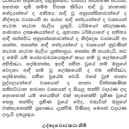
ධර්මයන් අතුරෙහිද පළමුකොට චිත්තය ආරම්මණ අධිපති,
සහජාත භූමි කම්ම විපාක කිරියා ආදි වූ නානාත්‍ව
භේදයන්ගේ ද අනිත්‍ය ආදි වූ අනුපස්සිනාවන්ගේ ද
නිද්දෙස වාරයෙහි ආ සරාග ආදි භේදයන්ගේ ද වශයෙන්
නැවත නැවත බැලිය යුතුයි. ධර්මයෝ ස්වලක්‍ෂණ,
සාමාන්‍ය ලක්‍ෂණයන්ගේ ද, ශුන්‍යතා ධර්මයාගේ ද අනිත්‍ය
ආදී සප්තවිධ අනුපස්සනාවන්ගේ ද නිද්දෙස වාරයෙහි ආ
ශාන්ත, අශාන්ත ආදී භේදයන්ගේ ද වශයෙන් නුවණින්
නැවත නැවත බැලිය යුත්තාහුය. සෙස්ස කී නයමැයි. තව
ද මෙහි යම් යෝගාවචරයෙකුගේ කාය නම් වූ ලෝකයෙහි
අභිජ්ඣා, දෝමනස්ස, ඉපදී පහීන වූයේ නම් ඔහුගේ
වෙදනා ආදී නම් වූ ලෝකයෙහි ද එම අභිජ්ඣා,
දෝමනස්ස, පහීන වූයේම වෙයි. එසේ වූත් නානා
පුද්ගලයන්ගේ වශයෙන් ද නානා චිත්තක්‍ෂණික
සතිපට්ඨාන භාවනා වශයෙන් ද සියලු තන්හි වදාරණ ලද
නොහොත් යම් හෙයකින් එක් තැනෙක්හි ප්‍රහීණ වූයේ
සෙසු තන්හිද ප්‍රහීණ වූයේ වේද, එබැවින් ඔහුගේ
එක්තැනෙක්හි ප්‍රහාණය දැක්වීම පිණිසද මෙසේ වදාරණ
ලදැයි දතයුතුය.
උද්දෙශ වාර කථා නිමි