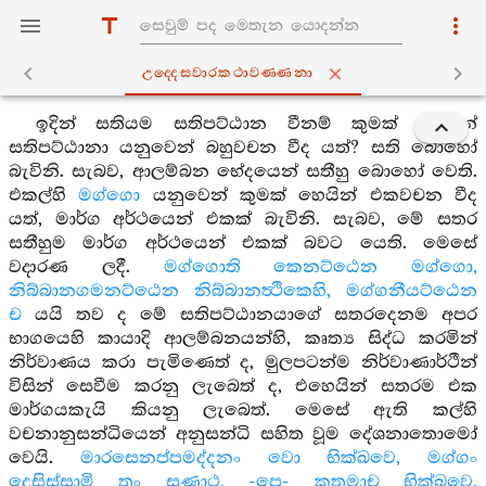
උද‍්දෙසවාරකථාවණ‍්ණනා
ඉදින් සතියම සතිපට්ඨාන වීනම් කුමක් හෙයින්
සතිපට්ඨානා යනුවෙන් බහුවචන වීද යත්? සති බොහෝ
බැවිනි. සැබව, ආලම්බන භේදයෙන් සතීහු බොහෝ වෙති.
එකල්හි
මග්ගො
යනුවෙන් කුමක් හෙයින් එකවචන වීද
යත්, මාර්ග අර්ථයෙන් එකක් බැවිනි. සැබව, මේ සතර
සතීහුම මාර්ග අර්ථයෙන් එකක් බවට යෙති. මෙසේ
වදාරණ ලදී.
මග්ගොති කෙනට්ඨෙන මග්ගො,
නිබ්බානගමනට්ඨෙන නිබ්බානත්‍ථිකෙහි, මග්ගනීයට්ඨෙන
ච
යයි තව ද මේ සතිපට්ඨානයාගේ සතරදෙනම අපර
භාගයෙහි කායාදි ආලම්බනයන්හි, කෘත්‍ය සිද්ධ කරමින්
නිර්වාණය කරා පැමිණෙත් ද, මුලපටන්ම නිර්වාණාර්ථීන්
විසින් සෙවීම කරනු ලැබෙත් ද, එහෙයින් සතරම එක
මාර්ගයකැයි කියනු ලැබෙත්. මෙසේ ඇති කල්හි
වචනානුසන්ධියෙන් අනුසන්ධි සහිත වූම දේශනාතොමෝ
වෙයි.
මාරසෙනප්පමද්දනං වො භික්ඛවෙ, මග්ගං
දෙසිස්සාමි තං සුණාථ, -පෙ- කතමාච භික්ඛවෙ,