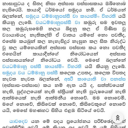
නාසාපුටය ද සිතද නිසා අස්සාස පස්සාසකාය ඔබිනොබ
හැසිරෙයි. කායාදි ධර්මයෝ සමුදය නමි. ඒ ධර්මයන්
බලන්නේ,
සමුදය ධම්මානුපස්සී වා කායස්මිං විහරති
යයි
කියනු ලැබේ.
වයධම්මානුපස්සී වා
කඹුරු සම ඉවතලූ
කල කඹුරුසමෙහි නලය බිඳුනු කල ඒ පිණිස වූ
ව්‍යායාමයද නැතිකල්හි ඒ වාතය යම්සේ නො පවතීද,
එසේම කයබුන් කල නැහැසිදුර නැසුන කල සිත නිරුද්ධ
වූ කල යම්හෙයකින් අස්සාස පස්සාස කය නො පවතීද
එහෙයින් කායාදීන්ගේ නිරෝධයෙන් අස්සාස
පස්සාසයන්ගේ නිරෝධය වෙයි. මෙසේ බලන්නේ
වයධම්මානු පස්සී කායස්මිං විහරති
යයි කියනු ලැබේ.
සමුදය වය ධම්මානු පස්සී
කලෙක උපතද, කලෙක විපතද
නැවත නැවත බලන්නේ,
අත්‍ථි කායොති වා පනස්ස
(අස්සාස-පස්සාස) කය නම් ඇත යයි ද, සත්ත්වයෙක්
නැති, පුද්ගලයෙක් නැති ස්ත්‍රියක් නැති පුරුෂයෙක් නැති
ආත්මයෙක් නැති ආත්මනීය නොවේ. මම නොවෙමි,
මගේ නොවේ, කිසිවෙක් නොවේ, කිසිවෙකුගේ නොවේ
යයි, මෙසේ මහණහට සිහිය එළඹ සිටියේ වෙයි.
යාවදෙව
යන මේ පදය ප්‍රයෝජනය පරිච්ඡෙදයාගේ
වෙන්කිරීම වෙයි. මේ කියන ලද වෙයි. ඕ යම් සිහියක්