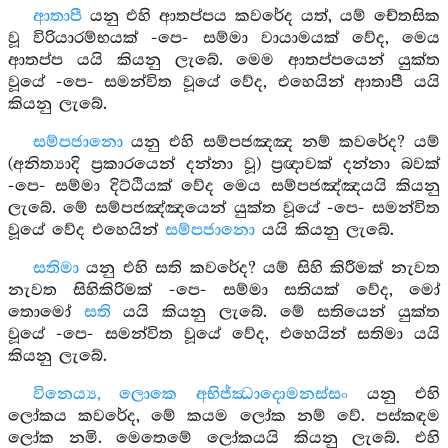
ආතාපී
යනු එහි ආතප්පය කවරේද යත්, යම් චේතසික
වූ විරියාරම්භයක් -පෙ- සම්මා වායාමයක් වේද, මෙය
ආතප්ප යයි කියනු ලැබේ. මෙම ආතප්පයෙන් යුක්ත
වූයේ -පෙ- සමන්විත වූයේ වේද, එහෙයින් ආතාපී යයි
කියනු ලැබේ.
සම්පජානො
යනු එහි සම්පජඤඤ නම් කවරේද? යම්
(අනිත්‍යාදි ප්‍රකාරයෙන් දන්නා වූ) ප්‍රඥාවක් දන්නා බවක්
-පෙ- සම්මා දිට්ඨියක් වේද මෙය සම්පජඤ්ඤයයි කියනු
ලැබේ. මේ සම්පජඤ්ඤයෙන් යුක්ත වූයේ -පෙ- සමන්විත
වූයේ වේද එහෙයින්
සම්පජානො
යයි කියනු ලැබේ.
සතිමා
යනු එහි සති කවරේද? යම් සිහි කිරීමක් නැවත
නැවත සිහිකිරිමක් -පෙ- සම්මා සතියක් වේද, මෝ
තොමෝ
සති
යයි කියනු ලැබේ. මේ සතියෙන් යුක්ත
වූයේ -පෙ- සමන්විත වූයේ වේද, එහෙයින් සතිමා යයි
කියනු ලැබේ.
විනෙය්‍ය, ලොකෙ අභිජ්ඣාදොමනස්සං
යනු එහි
ලෝකය කවරේද, මේ කයම ලෝක නම් වේ. පස්කඳම
ලෝක නමි. මෙතෙමේ ලෝකයයි කියනු ලැබේ. එහි