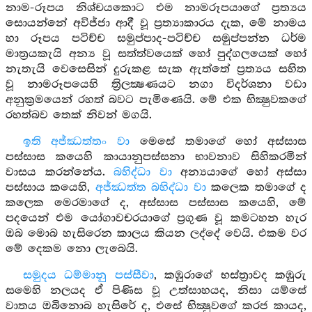
නාම-රූපය නිශ්චයකොට එම නාමරූපයාගේ ප්‍රත්‍යය
සොයන්නේ අවිජ්ජා ආදී වූ ප්‍රත්‍යාකාරය දැක, මේ නාමය
හා රූපය පටිච්ච සමුප්පාද-පටිච්ච සමුප්පන්න ධර්ම
මාත්‍රයකැයි අන්‍ය වූ සත්ත්වයෙක් හෝ පුද්ගලයෙක් හෝ
නැතැයි වෙසෙසින් දුරුකළ සැක ඇත්තේ ප්‍රත්‍යය සහිත
වූ නාමරූපයෙහි ත්‍රිලක්‍ෂණයට නගා විදර්ශනා වඩා
අනුක්‍රමයෙන් රහත් බවට පැමිණෙයි. මේ එක භික්‍ෂුවකගේ
රහත්බව තෙක් නිවන් මගයි.
ඉති අජ්ඣත්තං වා
මෙසේ තමාගේ හෝ අස්සාස
පස්සාස කයෙහි කායානුපස්සනා භාවනාව සිහිකරමින්
වාසය කරන්නේය.
බහිද්ධා වා
අන්‍යයාගේ හෝ අස්සා
පස්සාය කයෙහි,
අජ්ඣත්ත බහිද්ධා වා
කලෙක තමාගේ ද
කලෙක මෙරමාගේ ද, අස්සාස පස්සාස කයෙහි, මේ
පදයෙන් එම යෝගාවචරයාගේ ප්‍රගුණ වූ කමටහන හැර
ඔබ මොබ හැසිරෙන කාලය කියන ලද්දේ වෙයි. එකම වර
මේ දෙකම නො ලැබෙයි.
සමුදය ධම්මානු පස්සීවා
, කඹුරාගේ භස්ත්‍රාවද කඹුරු
සමෙහි නලයද ඒ පිණිස වූ උත්සාහයද, නිසා යම්සේ
වාතය ඔබිනොබ හැසිරේ ද, එසේ භික්‍ෂුවගේ කරජ කායද,