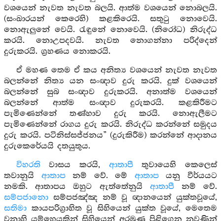
වශයෙන් නැවත නැවත බලයි. ආත්ම වශයෙන් නොබලයි.
(සංඛාරයන් කෙරෙහි) කළකිරෙයි. සතුටු නොවෙයි.
නොඇලුනේ වෙයි. රැඳුනේ නොවෙයි. (නිරෝධ) නිරුද්ධ
කරයි. නොඋපදවයි. නැවත නොගන්නා පරිද්දෙන්
දුරුකරයි. ග්‍රහණය නොකරයි.
ඒ මහණ තෙම ඒ කය අනිත්‍ය වශයෙන් නැවත නැවත
බලන්නේ නිත්‍ය යන සංඥාව දුරු කරයි. දුක් වශයෙන්
බලන්නේ සුබ සංඥාව දුරුකරයි. අනාත්ම වශයෙන්
බලන්නේ ආත්ම සංඥාව දුරුකරයි. කළකිරීමට
පැමිණෙන්නේ තණ්හාව දුරු කරයි. නොඇලීමට
පැමිණෙන්නේ රාගය දුරු කරයි. නිරුද්ධ කරන්නේ සමුදය
දුරු කරයි. පටිනිස්සජ්ජනය” (දුරුකිරීම) කරන්නේ ආදානය
දුරුකෙරේයයි දතයුතුය.
විහරති
වාසය කරයි,
ආතාපී
තුවායෙහි කෙලෙස්
තවානුයි
ආතාප
නම් වේ. මේ
ආතාප
යනු වීර්යයට
නමකි. ආතාපය ඔහුට ඇත්තේනුයි
ආතාපී
නම් වේ.
සම්පජානො
සම්පජඤ්ඤ නම් වූ ඥානයෙන් යුක්තවූයේ,
සතිමා
කායපරිග්‍රාහිත වූ සිහියෙන් යුක්ත වූයේ, මෙතෙම
වනාහි යම්හෙයකින් සිහියෙන් අරමුණු පිළිගෙන නුවණින්