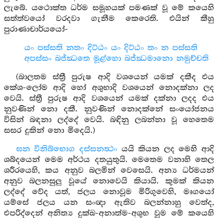
ලැබේ. යථොක්ත ධර්ම සමූහයක් පමණක් වූ මේ කයෙහි
සත්ත්වයෝ වරදවා ගැනීම කෙරෙති. එයින් කීහු
පුරාණාචාර්යයෝ-
යං පස්සති නතං දිට්ඨං යං දිට්ඨං තං න පස්සති
අපස්සං බජ්ඣතෙ මූළ්හො බජ්ඣමානො නමුච්චති
(බාලතම ස්ත්‍රී පුරුෂ ආදි වශයෙන් යමක් දකීද එය
කේශ-ලෝම ආදි හෝ අශුභාදි වශයෙන් නොදක්නා ලද
වෙයි. ස්ත්‍රී පුරුෂ ආදි වශයෙන් යමක් දක්නා ලදද එය
නුවණින් නො දකී. නුවණින් නොදක්නේ සංයෝජනය
විසින් බඳනා ලද්දේ වෙයි. බඳිනු ලබන්නා වූ හෙතෙම
සසර දුකින් නො මිදෙයි.)
ඝන විනිබ්භොග දස්සනත්‍ථං
යයි කියන ලද මෙහි ආදි
ශබ්දයෙන් මෙම අර්ථය දතයුතුයි. මෙතෙම වනාහි තෙල
ශරීරයෙහි, කය අනුව බලමින් වෙසෙයි. අන්‍ය ධර්මයන්
අනුව බලනසුලු වූයේ නොවෙයි කියායි. කුමක් කියන
ලද්දේ වේද යත්, ජලය නොවූම මිරිගුවෙහි, මෘගයෝ
යම්සේ ජලය යන සංඥා ඇතිව බලන්නාහු වෙත්ද,
එපරිද්දෙන් අනිත්‍ය දුක්ඛ-අනාත්ම-අශුභ වූම මේ කයෙහි