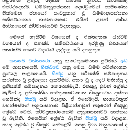
බඩුගෙන උතුරු දොරින් යම්සේ නුවරට පිවිසෙත්ද
එපරිද්දෙන්ම, ධම්මානුපස්සනා දොරටුවෙන් පැමිණෙන
හික්මෙන ජනයෝ පංචප්‍රකාර වූ ධම්මානුපස්සනා
සතිපට්ඨානය භාවනාකොට එයින් උපන් ආර්ය
මාර්ගයෙන් නිර්වාණයටම වදනාහුය.
මෙසේ හැසිරීම් වශයෙන් ද එක්තැනක රැස්වීම්
වශයෙන් ද එකක්ව සතිපට්ඨානය අරමුණු වශයෙන්
සතරක්ම කොට වදාරණ ලද්දාහු යයි දතයුතුය.
කතමෙ චත්තාරො
යනු කථෙතුකම්‍යතා පුච්ඡායි
ඉධ
මේ ශාසනයෙහි,
භික්ඛවෙ
යනු මෙය, ධම්ම පටිග්ගාහක
පුග්ගල ආලපනයයි.
භික්ඛු
යනු පටිපත්ති සම්පාදනය
කරන්නා වූ පුද්ගලයා දැක්වීමයි. අන්‍ය වූ ද දෙවි මිනිස්සු ද
ප්‍රතිපත්ති සම්පාදනය කෙරෙත්මැයි. එතකුදු වුවත් ශ්‍රේෂ්ඨ
බැවින් ද, ප්‍රතිපත්තිය හේතුකොටගෙන භික්‍ෂුභාවය දක්නා
හෙයින්ද
භික්ඛු
යයි වදාළහ. ඒ එසේමැයි. භාග්‍යවතුන්
වහන්සේගේ අනුශාසනාව පිළිගන්නවුන් අතුරෙන් භික්‍ෂූහු
ශ්‍රේෂ්ඨ වෙති. සර්වප්‍රකාරයෙන්ම අනුශාසනාවට භාජනය
වූ බැවිනි. එහෙයින් ශ්‍රේෂ්ඨ බැවින්
භික්ඛූ
යයි වදාළහ.
තවද ශ්‍රේෂ්ඨ වූ භික්‍ෂුව ගත්කල්හි, සෙසු දිව්‍ය මනුෂ්‍යයෝ ද