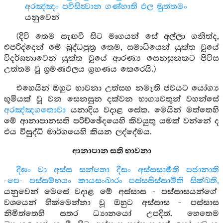
අරඤ්ඤං පවිසිත්‍වාන ගණ්හාති ඵල මුත්තමං
යනුවෙන්
(දිවි තෙම සැඟවී සිට මෘගයන් සේ අල්ලා ගනිත්ද,
එපරිද්දෙන් මේ බුද්ධපුත්‍ර තෙම, සමාධියෙන් යුක්ත වූයේ
විදර්ශනාවෙන් යුක්ත වූයේ ආරණ්‍ය සෙනසුනකට පිවිස
උත්තම වූ ශ්‍රමණඵලය ග්‍රහණය කෙරෙයි.)
එහෙයින් ඔහුට භාවනා උත්සහ නමැති ජවයට යෝග්‍ය
භූමියක් වූ වන සෙනසුන දක්වන භාග්‍යවතුන් වහන්සේ
අරඤ්ඤගතොවා
යනාදිය වදාළ සේක. මෙයින් මත්තෙහි
මේ ආනාපානසති පරිච්ඡේදයෙහි කිවයුතු යමක් වන්නේ ද
එය විසුද්ධි මාර්ගයෙහි කියන ලද්දේමය.
ආනාපාන සති භාවනා
දීඝං වා අස්ස සන්තො දීසං අස්සසාමීති පජානාති
-පෙ- පස්සම්භයං කායසංඛාරං පස්සසිස්සාමීති සික්ඛති,
යනුවෙන් මෙසේ වදාළ මේ අස්සාස - පස්සාසයන්ගේ
වශයෙන් හික්මෙන්නා වූ ඔහුට අස්සාස - පස්සාස
නිමිත්තෙහි සතර ධ්‍යානයෝ උපදිත්. හෙතෙම