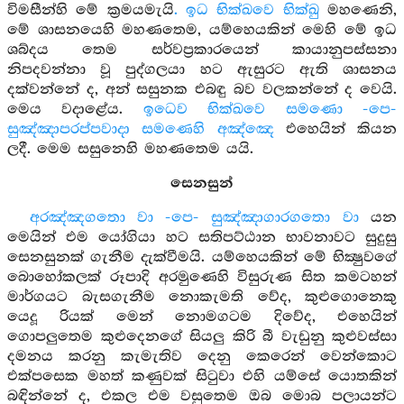
විමසීන්හි මේ ක්‍රමයමැයි
. ඉධ භික්ඛවෙ භික්ඛු
මහණෙනි,
මේ ශාසනයෙහි මහණතෙම, යම්හෙයකින් මෙහි මේ ඉධ
ශබ්දය තෙම සර්වප්‍රකාරයෙන් කායානුපස්සනා
නිපදවන්නා වූ පුද්ගලයා හට ඇසුරට ඇති ශාසනය
දක්වන්නේ ද, අන් සසුනක එබඳු බව වලකන්නේ ද වෙයි.
මෙය වදාළේය.
ඉධෙව භික්ඛවෙ සමණො -පෙ-
සුඤ්ඤාපරප්පවාදා සමණෙහි අඤ්ඤෙ
එහෙයින් කියන
ලදී. මෙම සසුනෙහි මහණතෙම යයි.
සෙනසුන්
අරඤ්ඤගතො වා -පෙ- සුඤ්ඤාගාරගතො වා
යන
මෙයින් එම යෝගියා හට සතිපට්ඨාන භාවනාවට සුදුසු
සෙනසුනක් ගැනීම දැක්වීමයි. යම්හෙයකින් මේ භික්‍ෂුවගේ
බොහෝකලක් රූපාදි අරමුණෙහි විසුරුණ සිත කමටහන්
මාර්ගයට බැසගැනීම නොකැමති වේද, කුළුගොනෙකු
යෙදූ රියක් මෙන් නොමගටම දිවේද, එහෙයින්
ගොපලුතෙම කුළුදෙනගේ සියලු කිරි බී වැඩුනු කුළුවස්සා
දමනය කරනු කැමැතිව දෙනු කෙරෙන් වෙන්කොට
එක්පසෙක මහත් කණුවක් සිටුවා එහි යම්සේ යොතකින්
බඳින්නේ ද, එකල එම වසුතෙම ඔබ මොබ පලායන්ට