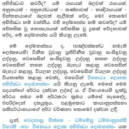
අභිජ්ඣාව කවරීද? යම් රාගයක් බලවත් රාගයක්,
අනුනයක් - අනුරෝධයක් - තණ්හාවක් - නන්‍දිරාගයක් -
චින්තනයාගේ බලවත් ඇලීමක් වේද, මෝ තොමෝ
අභිජ්ඣා නම් වන්නීය. එහි දෝමනස්ස නම් කවරේද? යම්
චේතසික වූ නොසැපයක් චේතසික වූ දුකක් වේදනාවක්
වේද, මේ දෝමනස්ස යයි කියනු ලැබේ.
මේ දෝමනස්සය ද, (පඤ්චස්කන්ධ නමැති
ලෝකයෙහි) විනීත වූවාහු ප්‍රතිවිනීත වූවාහු සංසිඳුවනු
ලද්දාහු, වෙසෙසින් සංසිඳුවනු ලද්දාහු නසන ලද්දාහු
වෙසෙසින් නසන ලද්දාහු බැහැර කළාහු වෙසෙසින්
බැහැර කළාහු, වියලන ලද්දාහු, වෙසෙසින් වියලන ලද්දාහු
වියතාන්ත කළාහු වෙත්ද, එහෙයින්
විනෙය්‍ය ලොකෙ
අභිජ්ඣා දොමනස්සං
යයි කියනු ලැබේ. මෙසේ මෙම
පදයන්ගේ අර්ථය දක්වන ලද්දේ ය. ඒ විභංගයෙහි දැක්වූ
අර්ථය සමග මේ අර්ථකථා ක්‍රමය යම්සේ සැසඳේද,
එපරිද්දෙන් දතයුතුය. පළමුකොට කායානුපස්සනා
සතිපට්ඨානයාගේ අර්ථ වර්ණනා තොමෝ දක්වන ලදී.
දැන්,
වෙදනාසු චිත්තෙ - ධම්මේසු ධම්මානුපස්සී
විහරති -පෙ- විනෙය්‍ය ලොක අභිජ්ඣා දොමනස්සං
යන