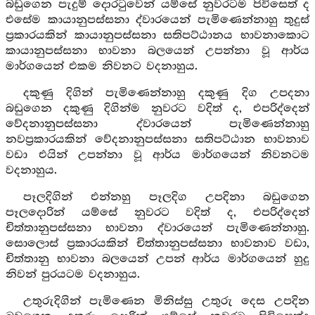
බඩුගෙන පැදුම් දොරටුවෙන් යම්සේ නුවරටම පිවිසෙත් ද
එසේම කායානුපස්සනා ද්වාරයෙන් පැමිණෙන්නාහු තුදුස්
ප්‍රකාරයකින් කායානුපස්සනා සතිපට්ඨානය භාවනාකොට
කායානුපස්සනා භාවනා බලයෙන් උපන්නා වූ ආර්ය
මාර්ගයෙන් එකම නිවනට වදනාහුය.
දකුණු දිගින් පැමිණෙන්නාහු දකුණු දිග උපදනා
බඩුගෙන දකුණු දිගින්ම නුවරට වදිත් ද, එපරිද්දෙන්
වේදනානුපස්සනා ද්වාරයෙන් පැමිණෙන්නාහු
නවප්‍රකාරයකින් වේදනානුපස්සනා සතිපට්ඨාන භාවනාව
වඩා එයින් උපන්නා වූ ආර්ය මාර්ගයෙන් නිවනටම
වදනාහුය.
පෑලදිගින් එන්නහු පෑලදිග උපදිනා බඩුගෙන
පෑලදොරින් යම්සේ නුවරට වදිත් ද, එපරිද්දෙන්
චිත්තානුපස්සනා භාවනා ද්වාරයෙන් පැමිණෙන්නාහු.
සොලොස් ප්‍රකාරයකින් චිත්තානුපස්සනා භාවනාව වඩා,
චිත්තානු භාවනා බලයෙන් උපන් ආර්ය මාර්ගයෙන් හුදු
නිවන් පුරයටම වදනාහුය.
උතුරුදිගින් පැමිණෙන මිනිස්සු උතුරු දෙස උපදින