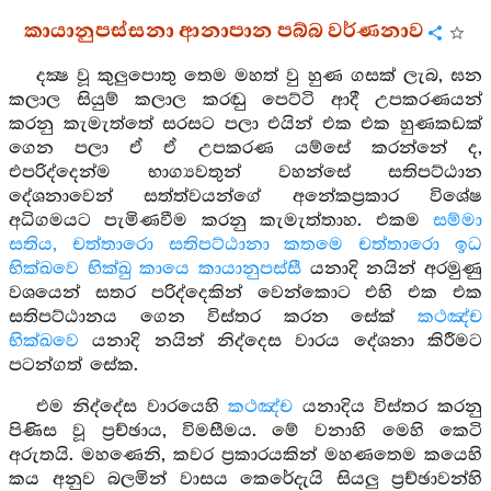
කායානුපස්සනා ආනාපාන පබ්බ වර්ණනාව
දක්‍ෂ වූ කුලුපොතු තෙම මහත් වු හුණ ගසක් ලැබ, ඝන
කලාල සියුම් කලාල කරඬු පෙට්ටි ආදී උපකරණයන්
කරනු කැමැත්තේ සරසට පලා එයින් එක එක හුණකඩක්
ගෙන පලා ඒ ඒ උපකරණ යම්සේ කරන්නේ ද,
එපරිද්දෙන්ම භාග්‍යවතුන් වහන්සේ සතිපට්ඨාන
දේශනාවෙන් සත්ත්වයන්ගේ අනේකප්‍රකාර විශේෂ
අධිගමයට පැමිණවීම කරනු කැමැත්තාහ. එකම
සම්මා
සතිය, චත්තාරො සතිපට්ඨානා කතමෙ චත්තාරො ඉධ
භික්ඛවෙ භික්ඛු කායෙ කායානුපස්සී
යනාදි නයින් අරමුණු
වශයෙන් සතර පරිද්දෙකින් වෙන්කොට එහි එක එක
සතිපට්ඨානය ගෙන විස්තර කරන සේක්
කථඤ්ච
භික්ඛවෙ
යනාදි නයින් නිද්දෙස වාරය දේශනා කිරීමට
පටන්ගත් සේක.
එම නිද්දේස වාරයෙහි
කථඤ්ච
යනාදිය විස්තර කරනු
පිණිස වූ ප්‍රච්ඡාය, විමසීමය. මේ වනාහි මෙහි කෙටි
අරුතයි. මහණෙනි, කවර ප්‍රකාරයකින් මහණතෙම කයෙහි
කය අනුව බලමින් වාසය කෙරේදැයි සියලු ප්‍රච්ඡාවන්හි