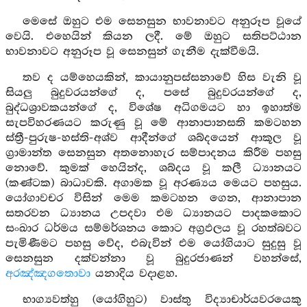
මෙසේ ඔහුට එම සෙනසුන භාවනාවට අනුරූප වූයේ
වෙයි. එහෙයින් කියන ලදී. මේ ඔහුට සතිපට්ඨාන
භාවනාවට අනුරූප වූ සෙනසුන් ගැනීම දැක්වීමයි.
තව ද යම්හෙයකින්, කායානුපස්සනාවේ හිස වැනි වූ
සියලු බුදුවරයන්ගේ ද, පසේ බුදුවරයන්ගේ ද,
බුද්ධශ්‍රාවකයන්ගේ ද, විශේෂ අධිගමයට හා ඉහාත්ම
සැපවිහරණයට කරුණු වූ මේ ආනාපානසති කමටහන
ස්ත්‍රී-පුරුෂ-හස්ති-අශ්ව ආදීන්ගේ ශබ්දයෙන් ආකූල වූ
ග්‍රාමාන්ත සෙනසුන අතනොහැර සම්පාදනය කිරීම පහසු
නොවේ. කුමක් හෙයින්ද, ශබ්දය වූ කලී ධ්‍යානයට
(කණ්ටක) බාධාවකි. අගාමක වූ අරණ්‍යය මෙයට පහසුය.
යෝගාවචර විසින් මෙම කමටහන ගෙන, ආනාපාන
සතරවන ධ්‍යානය උපදවා එම ධ්‍යානයට පාදකකොට
සංඛාර ධර්මය සම්මර්ශනය කොට අග්‍රඵලය වූ රහත්බවට
පැමිණීමට පහසු වේද, එබැවින් එම යෝගියාට සුදුසු වූ
සෙනසුන දක්වන්නා වූ බුදුරජාණන් වහන්සේ,
අරඤ්ඤගතොවා
යනාදිය වදාළහ.
භාග්‍යවත්හු (යෝගිහුට) වාස්තු විද්‍යාචාර්යවරයෙකු