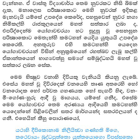
වැන්නහ. ඒ වාස්තු විද්‍යාචාර්ය තෙම නුවරකට නිසි බිමක්
දැක, මනාලෙස පරීක්‍ෂාකොට මෙහි නුවරක් ඉදිකළ
මැනවැයි යම්සේ උපදේශ කෙරේද, පහසුවෙන් නුවර නගා
නිමිකල්හි රාජකුලයෙන් මහත් සත්කාර ලබා ද,
එපරිද්දෙන්ම යෝගාවචරයා හට සුදුසු වූ සෙනසුන
පරික්‍ෂාකොට මෙතැන්හි කමටහන් යෙදිය යුතුයයි උපදේශ
කෙරෙති. අනතුරුව එහි කමටහන්හි යෙදෙන
යෝගාවචරයන් විසින් අනුක්‍රමයෙන් රහත්බව ලැබූ කල්හි
ඒකාන්තයෙන් භාග්‍යවත්හු සම්‍යග් සම්බුද්ධහයි මහත් වූ
සත්කාර ලබන සේක.
මෙම භික්‍ෂුව වනාහි දිවියකු වැනියයි කියනු ලැබේ.
එසේය මහත් වූ දිවිරදෙක් වනයෙහි තෘණ අතරෙහි හෝ
වනරොදක හෝ පර්වත ගහණයක හෝ සැඟවී හිඳ, වන-
මී-ගෝණ-හූරු ආදී වු මෘගයය, යම්සේ ගනීද, එසේම
මෙම යෝගාවචර තෙම අරණ්‍යය ආදියෙහි කමටහන්හි
යෙදෙන්නේ පිළිවෙලින් සතර මාර්ගයන්ද සතරඵලයන් ද
ගනී. එහෙයින් කීහු පොරාණයෝ,
යථාහි දීපිකොනාම නිලීයිත්‍වා ගණ්හති මිගෙ,
තථෙවායං බුද්ධපුත්තො යුත්තයොගො විපස්සතො