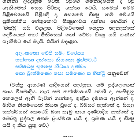
ගන්නා ලද්දාහුම වෙති. රජුගේ ගමනාදියෙහි දී රජු
ගැනීමෙන් සෙසු පිරිසද ගත්තා වෙයි. යමෙක් මෙම
පිළිවෙතෙහි පිළිපදී ද, හෙතෙම භික්‍ෂු නම් වේයයි
ප්‍රතිපත්තිය හේතුකොට භික්‍ෂුභාවය දක්නා හෙයින් ද
‘භික්ඛු’ යයි වදාළහ. පිළිවෙතෙහි යෙදුන තැනැත්තේ
දෙවියෙක් හෝ මිනිසෙක් හෝ වේවා භික්‍ෂු යයි ගණන්
ගැනීමට යේ මැයි. එයින් වදාළහ.
අලංකතො චෙපි සමං චරෙය්‍ය
සන්තො දන්තො නියතො බ්‍රහ්මචාරී
සබ්බෙසු භූතෙසු නිධාය දණ්ඩං
සො බ්‍රාහ්මණො සො සමණො ස භික්ඛු
යනුවෙන්
(වස්ත්‍ර ආභරණ ආදියෙන් සැරසුන, යම් පුද්ගලයෙක්
කාය විෂමාදිය. හැර සම තත්ත්වයෙහි පවතී ද, සංසිඳුනු
කෙලෙස් ඇති බැවින් ශාන්තද, ඉන්‍ද්‍රිය දමනය ඇත්තේ ද,
මාර්ග නියමයෙන් නියත වූයේ ද, බඹසර ඇත්තේ ද, සියලු
සත්ත්වයන් කෙරෙහි බහා තැබූ කාය දණ්ඩාදිය ඇත්තේ ද,
මෙබඳු පුද්ගල තෙම බ්‍රාහ්මණ යයි ද, ශ්‍රමණ යයි ද භික්‍ෂු
යයි ද කිය යුතු වේ.)