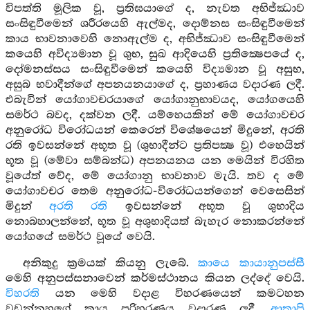
විපත්ති මූලික වූ, ප්‍රතිඝයාගේ ද, නැවත අභිජ්ඣාව
සංසිඳුවීමෙන් ශරීරයෙහි ඇල්මද, දොම්නස සංසිඳුවීමෙන්
කාය භාවනාවෙහි නොඇල්ම ද, අභිජ්ඣාව සංසිඳුවීමෙන්
කයෙහි අවිද්‍යමාන වූ ශුභ, සුඛ ආදියෙහි ප්‍රතික්‍ෂෙපයේ ද,
දෝමනස්සය සංසිඳුවීමෙන් කයෙහි විද්‍යමාන වූ අසුභ,
අසුබ භවාදීන්ගේ අපනයනයාගේ ද, ප්‍රහාණය වදාරණ ලදී.
එබැවින් යෝගාවචරයාගේ යෝගානුභාවයද, යෝගයෙහි
සමර්ථ බවද, දක්වන ලදී. යම්හෙයකින් මේ යෝගාවචර
අනුරෝධ විරෝධයන් කෙරෙන් විශේෂයෙන් මිදුනේ, අරති
රති ඉවසන්නේ අභූත වූ (ශුභාදීන්ට ප්‍රතිපක්‍ෂ වූ) එහෙයින්
භූත වූ (මේවා සම්බන්ධ) අපනයනය යන මෙයින් විරහිත
වූයේත් වේද, මේ යෝගානු භාවනාව මැයි. තව ද මේ
යෝගාවචර තෙම අනුරෝධ-විරෝධයන්ගෙන් වෙසෙසින්
මිදුන්
අරති රති
ඉවසන්නේ අභූත වූ ශුභාදිය
නොබහාලන්නේ, භූත වූ අශුභාදියත් බැහැර නොකරන්නේ
යෝගයේ සමර්ථ වූයේ වෙයි.
අනිකුදු ක්‍රමයක් කියනු ලැබේ.
කායෙ කායානුපස්සී
මෙහි අනුපස්සනාවෙන් කර්මස්ථානය කියන ලද්දේ වෙයි.
විහරති
යන මෙහි වදාළ විහරණයෙන් කමටහන
වඩන්නහුගේ කාය පරිහරණය වදාරණ ලදී.
ආතාපි