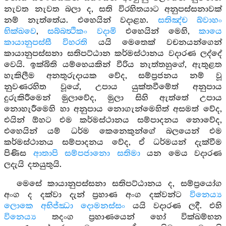
නැවත නැවත බලා ද, සති විරහිතයාට අනුපස්සනාවක්
නම් නැත්තේය. එහෙයින් වදාළහ.
සතිඤ්ච ඛ්වාහං
භික්ඛවෙ
,
සබ්බත්‍ථිකං වදාමි
එහෙයින් මෙහි,
කායෙ
කායානුපස්සී විහරති
යයි මෙතෙක් වචනයන්ගෙන්
කායානුපස්සනා සතිපට්ඨාන කර්මස්ථානය වදාරණ ලද්දේ
වෙයි. ඉක්බිති යම්හෙයකින් වීරිය නැත්තහුගේ, ඇතුළත
හැකිලීම අනතුරුදායක වේද, සම්ප්‍රජනය නම් වූ
නුවණරහිත වූයේ, උපාය යුක්තවීමේත් අනුපාය
දුරුකිරීමෙන් මුලාවේද, මුලා සිහි ඇත්තේ උපාය
නොහැරීමෙහි හා අනුපාය නොගැන්මෙහිත් අසමත් වේද,
එයින් ඕහට එම කර්මස්ථානය සම්පාදනය නොවේද,
එහෙයින් යම් ධර්ම කෙනෙකුන්ගේ බලයෙන් එම
කර්මස්ථානය සම්පාදනය වේද, ඒ ධර්මයන් දැක්වීම
පිණිස
ආතාපි සම්පජානො සතිමා
යන මෙය වදාරණ
ලදැයි දතයුතුයි.
මෙසේ කායානුපස්සනා සතිපට්ඨානය ද, සම්ප්‍රයෝග
අංග ද දක්වා දැන් ප්‍රහාණ අංග දක්වන්ට
විනෙය්‍ය
ලොකෙ අභිජ්ඣා දොමනස්සං
යයි වදාරණ ලදී. එහි
විනෙය්‍ය
තදංග ප්‍රහාණයෙන් හෝ වික්ඛම්භන