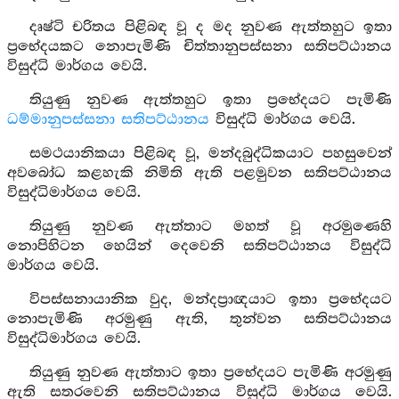
දෘෂ්ටි චරිතය පිළිබඳ වූ ද මද නුවණ ඇත්තහුට ඉතා
ප්‍රභේදයකට නොපැමිණි චිත්තානුපස්සනා සතිපට්ඨානය
විසුද්ධි මාර්ගය වෙයි.
තියුණු නුවණ ඇත්තහුට ඉතා ප්‍රභේදයට පැමිණි
ධම්මානුපස්සනා සතිපට්ඨානය
විසුද්ධි මාර්ගය වෙයි.
සමථයානිකයා පිළිබඳ වූ, මන්දබුද්ධිකයාට පහසුවෙන්
අවබෝධ කළහැකි නිමිති ඇති පළමුවන සතිපට්ඨානය
විසුද්ධිමාර්ගය වෙයි.
තියුණු නුවණ ඇත්තාට මහත් වූ අරමුණෙහි
නොපිහිටන හෙයින් දෙවෙනි සතිපට්ඨානය විසුද්ධි
මාර්ගය වෙයි.
විපස්සනායානික වුද, මන්දප්‍රාඥයාට ඉතා ප්‍රභේදයට
නොපැමිණි අරමුණු ඇති, තුන්වන සතිපට්ඨානය
විසුද්ධිමාර්ගය වෙයි.
තියුණු නුවණ ඇත්තාට ඉතා ප්‍රභේදයට පැමිණි අරමුණු
ඇති සතරවෙනි සතිපට්ඨානය විසුද්ධි මාර්ගය වෙයි.