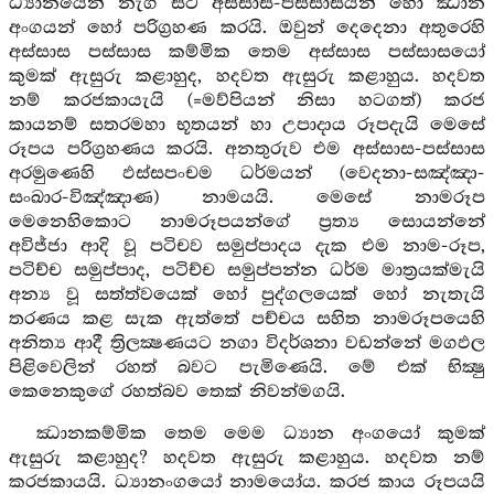
ධ්‍යානයෙන් නැගී සිට අස්සාස-පස්සාසයන් හෝ ඣාන
අංගයන් හෝ පරිග්‍රහණ කරයි. ඔවුන් දෙදෙනා අතුරෙහි
අස්සාස පස්සාස කම්මික තෙම අස්සාස පස්සාසයෝ
කුමක් ඇසුරු කළාහුද, හදවත ඇසුරු කළාහුය. හදවත
නම් කරජකායැයි (=මව්පියන් නිසා හටගත්) කරජ
කායනම් සතරමහා භූතයන් හා උපාදාය රූපදැයි මෙසේ
රූපය පරිග්‍රහණය කරයි. අනතුරුව එම අස්සාස-පස්සාස
අරමුණෙහි ඵස්සපංචම ධර්මයන් (වෙදනා-සඤ්ඤා-
සංඛාර-විඤ්ඤාණ) නාමයයි. මෙසේ නාමරූප
මෙනෙහිකොට නාමරූපයන්ගේ ප්‍රත්‍ය සොයන්නේ
අවිජ්ජා ආදි වූ පටිචව සමුප්පාදය දැක එම නාම-රූප,
පටිච්ච සමුප්පාද, පටිච්ච සමුප්පන්න ධර්ම මාත්‍රයක්මැයි
අන්‍ය වූ සත්ත්වයෙක් හෝ පුද්ගලයෙක් හෝ නැතැයි
තරණය කළ සැක ඇත්තේ පච්චය සහිත නාමරූපයෙහි
අනිත්‍ය ආදී ත්‍රිලක්‍ෂණයට නගා විදර්ශනා වඩන්නේ මගඵල
පිළිවෙලින් රහත් බවට පැමිණෙයි. මේ එක් භික්‍ෂු
කෙනෙකුගේ රහත්බව තෙක් නිවන්මගයි.
ඣානකම්මික තෙම මෙම ධ්‍යාන අංගයෝ කුමක්
ඇසුරු කළාහුද? හදවත ඇසුරු කළාහුය. හදවත නම්
කරජකායයි. ධ්‍යානංගයෝ නාමයෝය. කරජ කාය රූපයයි