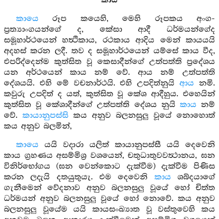
කාය
කායෙ
රූප කයෙහි, මෙහි රූපකය අංග-
ප්‍රත්‍යාංගයන්ගේ ද, කේසා ආදී ධර්මයන්ගේද
සමූහාර්ථයෙන් හත්‍ථිකාය, රථකාය ආදිය මෙන් කායයයි
අදහස් කරන ලදී. තව ද සමූහාර්ථයෙන් යම්සේ කාය වීද,
එපරිද්දෙන්ම කුත්සිත වූ කෙසාදීන්ගේ උත්පත්ති ප්‍රදේශය
යන අර්ථයෙන් කාය නම් වේ. ආය නම් උත්පත්ති
දේශයයි. එහි මේ වචනාර්ථයි. එහි උපදිත්නුයි
ආය
නමි.
කවුරු උපදිත් ද යත්, කුත්සිත වූ කේශ ආදීහුය. එහෙයින්
කුත්සිත වූ කේශාදීන්ගේ උත්පත්ති දේශය නුයි
කාය
නම්
වේ.
කායානුපස්සි
කය අනුව බලනසුලු වූයේ නොහොත්
කය අනුව බලමින්,
කායෙ
යයි වදාරා යලිත් කායානුපස්සී යයි දෙවෙනි
කාය ග්‍රහණය අසම්මිශ්‍ර වශයෙන්, චතුධාතුවවත්‍ථානය, ඝන
විනිර්භෝගය (ඝන වෙන්කොට දැක්වීම) දැක්වීම පිණිස
කරන ලදැයි දතයුතුයැ. එම දෙවෙනි
කාය
ශබ්දයාගේ
ගැනීමෙන් වේදනාව අනුව බලනසුලු වූයේ හෝ චිත්ත
ධර්මයන් අනුව බලනසුලු වූයේ හෝ නොවේ. කය අනුව
බලනසුලු වූයේම යයි කායසංඛ්‍යාත වූ වස්තුවෙහි කය