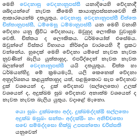
මෙහි
වෙදනාසු වෙදනානුපස්සී
යනාදියෙහි වේදනාදී
ශබ්දයන්ගේ නැවත කීමෙහි කායානුපස්සනාවෙහි කී
ආකාරයෙන්ම දතයුතුය.
වෙදනාසු වෙදනානුපස්සී චිත්තෙ
චිත්තානුපස්සී, ධම්මෙසු ධම්මානුපස්සී
යන මෙහි වනාහි
වේදනා යනු ත්‍රිවිධ වේදනායැ. ඔවුහුද ලෞකික වුවාහුම
වෙති. චිත්තය ද ලෞකිකය. ධර්මයෝත් එසේමය.
ඔවුන්ගේ විස්තර විභාගය නිර්දේශ වාරයෙහි දී ප්‍රකට
වන්නේය. හුදෙක් මෙහි වේදනා යම්සේ නැවත නැවත
නුවණින් බැලිය යුත්තාහුද, එපරිද්දෙන් නැවත නැවත
බලන්නේ
වෙදනානුපස්සී
යයි දතයුතුය. චිත්ත හා
ධර්මයන්හිදු මේ ක්‍රමයමැයි, යලි කෙනෙක් වේදනා
අනුදර්ශනය කළයුත්තාහුද යත්, පළමුකොට සැප වේදනාව
දුක් වශයෙන් ද, දුක් වේදනාව (සල්ලෙතො) උලක්
වශයෙන් ද, අදුක්ඛම සුඛ වේදනාව අනාත්ම වශයෙන් ද
නැවත නැවත බැලිය යුතුය. වදාළේ මැනො.
යො සුඛං දුක්ඛතො අද්ද, දුක්ඛමද්දක්ඛි සල්ලතො
අදුක්ඛ මසුඛං සන්තං අද්දක්ඛිං නං අනිච්චතො
සචෙ සම්මද්දසො භික්ඛු උපසන්තො චරිස්සති
යනුවෙන්