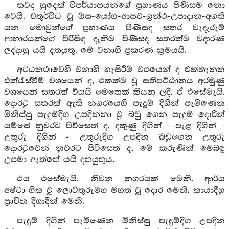
තවද හුදෙක් විපර්යාසයන්ගේ ප්‍රහාණය පිණිසම නො
වෙයි. චතුර්විධ වූ ඕඝ-යෝග-ආසව-ග්‍රන්ථ-උපාදාන-අගති
යන මොවුන්ගේ ප්‍රහාණය පිණිසද සතර වැදෑරුම්
ආහාරයන්ගේ පිරිසිඳ දැනීම පිණිසද සතරක්ම වදාරණ
ලද්දාහු යයි දතයුතු. මේ වනාහි ප්‍රකරණ ක්‍රමයයි.
අට්ඨකථාවෙහි වනාහි හැසිරීම් වශයෙන් ද එක්තැනක
එක්රැස්වීම් වශයෙන් ද, එකක්ම වූ සතිපට්ඨානය අරමුණු
වශයෙන් සතරක් වීයයි මෙතෙක් කියන ලදී. ඒ එසේමැයි.
දොරටු සතරක් ඇති නගරයෙහි පැදුම් දිගින් පැමිණෙන
මිනිස්සු පැදුම්දිග උපදින්නා වූ බඩු ගෙන පැදුම් දොරින්
යම්සේ නුවරට පිවිසෙත් ද, දකුණු දිගින් - පෑළ දිගින් -
උතුරු දිගින් - උතුරුදිග උපදින බඩුගෙන උතුරු
දොරටුවෙන් නුවරට පිවිසෙත් ද, මේ කරුණින් මෙබඳු
උපමා ඇත්තේ යයි දතයුතුය.
එය එසේමැයි. නිවන නගරයක් මෙනි. ආර්ය
අෂ්ටාංගික වූ ලොව්තුරුමග මහත් වූ දොර මෙනි. කායාදීහු
ප්‍රාචීන දිශාදීන් මෙනි.
පැදුම් දිගින් පැමිණෙන මිනිස්සු පැදුම්දිග උපදින