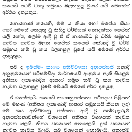
කයෙහි පඨවි ධාතු සමූහය බලනසුලු වූයේ යයි මෙසේත්
අර්ථය දතයුතුය.
නොහොත් කයෙහි, මම ය කියා හෝ මගේය කියා
හෝ මෙසේ ගතයුතු වූ කිසිදු ධර්මයක් නොදක්නා හෙයින්
යලි කේශ, ලෝම ආදි වූ ඒ ඒ නානාවිධ වූ ධර්ම සමූහය
නැවත නැවත බලන හෙයින් කයෙහි කේශාදි වූ ධර්ම
සමූහය නම් වූ කය බලනසුලු වූයේ යයි මෙසේ අර්ථය
දතයුතුය.
තව ද
ඉමස්මිං කායෙ අනිච්චතො අනුපස්සති
යනාදි
අනුක්‍රමයෙන් පටිසම්භිදා මාර්ගයෙහි ආක්‍රමය ඇති සියලුම
අනිත්‍ය ලක්‍ෂණාදිය ආකාර සමූහ නම් වූ කය නැවත
නැවත බලනසුලු වූවේ වේයයි මෙසේ අර්ථ දතයුතු
ඒ එසේමැයි. කයෙහි කායානුපස්සනා පටිපදාව පිළිපන්
මේ මහණ (අනිත්‍ය ලක්‍ෂණාදි ආකාර සමූහයයි කියන ලද)
මේ කය අනිච්චානු පස්සනා ආදී වූ සත්වැදෑරුම්
අනුපස්සනාවන්ගේ වශයෙන් අනිත්‍ය වශයෙන් නැවත
නැවත බලයි. නිත්‍ය වශයෙන් නොබලයි. දුක් වශයෙන්
නැවත නැවත බලයි. සුඛ වශයෙන් නොබලයි. අනාත්ම