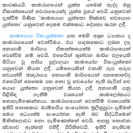
කාරණයයි. කාමරාගයෙන් යුක්ත යමෙක් ඇද්ද ඔහු
ඒකාන්තයෙන් භවරාගයෙන්ද යුක්ත වූයේ වෙයි යනුවෙන්
දැක්වීම පිණිස ‘කාමයොග යුත්තො භික්‍ඛවෙ භවයොග
යුත්තො’ යනුවෙන් දෙකම එක්කොට දේශනා කරන ලදී.
කාමයොග විසංයුත්තො
යන මෙහි අශුභ ධ්‍යානය ද
කාමරාගයෙන් වෙන්වීමය. එය පාදකකොට ලබන ලද
අනාගාමි මාර්ගය ඒකාන්තයෙන්ම කාමරාගයෙන්
වෙන්වීම නම් වෙයි. එහෙයින් තුන්වන මාර්ග ඵලයෙහි
සිටියා වූ ආර්ය පුද්ගලයා කාමයෝග විසංයුත්තෝ
යනුවෙන් කියන ලදී. යම්හෙයකින් වනාහි රූප අරූප
භවයන්හි ඡන්‍දරාගය අනාගාමි මාර්ගයෙන් පහනොවේද
එහෙයින් හෙතෙම පහ නො වූ භවයෝග ඇති බැවින් භව
යොග යුත්තො යනුවෙන් කියන ලදී. අනාගාමි යනු
පිළිසිඳ ගැනීම් වශයෙන් කාමලෝකයට
නොපැමිණෙන්නාය. කාමරාගයෙන් වෙන්වීම් වශයෙන්ම
ඉතිරි නොකොට ඔරම්භගිය සංයෝජන මුලිනුපුටා දැමීමත්
සමග අධ්‍යාත්ම සංයෝජන ඇති බව සිද්ධවීමෙන්
මිනිස්ලොවට නො පැමිණෙන්නේ වෙයි. ආපසු නොඑන
ස්වභාව ඇත්තේ එහිදී පිරිනිවෙයි. ඉතිරි නැතිවම