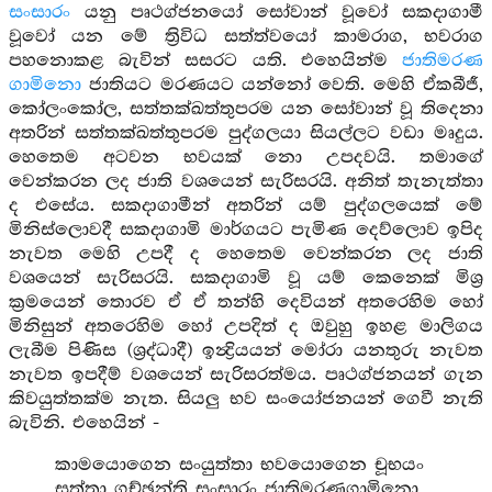
සංසාරං
යනු පෘථග්ජනයෝ සෝවාන් වූවෝ සකදාගාමී
වූවෝ යන මේ ත්‍රිවිධ සත්ත්වයෝ කාමරාග, භවරාග
පහනොකළ බැවින් සසරට යති. එහෙයින්ම
ජාතිමරණ
ගාමිනො
ජාතියට මරණයට යන්නෝ වෙති. මෙහි ඒකබීජී,
කෝලංකෝල, සත්තක්ඛත්තුපරම යන සෝවාන් වූ තිදෙනා
අතරින් සත්තක්ඛත්තුපරම පුද්ගලයා සියල්ලට වඩා මෘදුය.
හෙතෙම අටවන භවයක් නො උපදවයි. තමාගේ
වෙන්කරන ලද ජාති වශයෙන් සැරිසරයි. අනිත් තැනැත්තා
ද එසේය. සකදාගාමීන් අතරින් යම් පුද්ගලයෙක් මේ
මිනිස්ලොවදී සකදාගාමි මාර්ගයට පැමිණ දෙව්ලොව ඉපිද
නැවත මෙහි උපදී ද හෙතෙම වෙන්කරන ලද ජාති
වශයෙන් සැරිසරයි. සකදාගාමි වූ යම් කෙනෙක් මිශ්‍ර
ක්‍රමයෙන් තොරව ඒ ඒ තන්හි දෙවියන් අතරෙහිම හෝ
මිනිසුන් අතරෙහිම හෝ උපදිත් ද ඔවුහු ඉහළ මාලිගය
ලැබීම පිණිස (ශ්‍රද්ධාදී) ඉන්‍ද්‍රියයන් මෝරා යනතුරු නැවත
නැවත ඉපදීම් වශයෙන් සැරිසරත්මය. පෘථග්ජනයන් ගැන
කිවයුත්තක්ම නැත. සියලු භව සංයෝජනයන් ගෙවී නැති
බැවිනි. එහෙයින් -
කාමයොගෙන සංයුත්තා භවයොගෙන චූභයං
සත්තා ගච්ඡන්ති සංසාරං ජාතිමරණගාමිනො