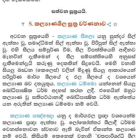
සත්වන සූත්‍රයයි.
8. කල්‍යාණශිල සූත්‍ර වර්ණනාව
අටවන සූත්‍රයෙහි -
කල්‍යාණ සීලො
යනු සුන්දර සිල්
ඇත්තා වූ, සමෘද්ධිමත් සිල් ඇත්තා වූ, පිරිපුන් සිල් ඇත්තා
වූ. එහි සීලය සම්පූර්ණ වීම, සීල විපත්තියෙහි ආදීනව
මැනවින් දැකීමෙන් ද සීල සම්පත්තියෙහි අනුසස්
දැකීමෙන්දැයි කරුණු දෙකකින් සිදුවෙයි. මෙහි වනාහි
සියලු බන්‍ධන (කෙලෙස්) වලින් මිදුණු සියලු ආකාරයෙන්
පරිපූර්ණ මාර්ග ශීලයේ ද ඵල ශීලයේ ද වශයෙන්
කල්‍යාණ බව දතයුතුය.
කල්‍යාණ ධම්මො
යන්නෙන් සියලු
බෝධිපාක්‍ෂික ධර්ම අදහස් කරන ලදී. එහෙයින් ඔහුට
කල්‍යාණ වූ සතිපට්ඨානාදී බෝධිපාක්‍ෂික ධර්ම ඇත්තේය
යන අරුතින් කල්‍යාණ ධම්මො නම් වෙයි.
කල්‍යාණ පඤ්ඤො
යනු ද මාර්ගඵල ප්‍රඥා වශයෙන්ම
කල්‍යාණ ප්‍රඥා ඇත්තා වූ. ලෝකෝත්තර ශීලාදී ධර්මම
වෙනස්නොවන ස්වභාව ඇති බැවින් ඒකාන්ත කල්‍යාණ
නම් වෙයි. කිසියම් කෙනෙක් වනාහි ‘චතුපාරිශුද්ධි ශීල