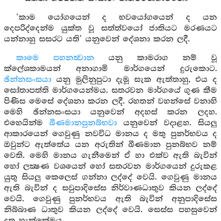
‘කාම යෝගයෙන් ද භවයෝගයෙන් ද යන
දෙපරිද්දෙන්ම යුක්ත වූ සත්ත්වයෝ ජාතියට මරණයට
යන්නාහු සසරට යති’ යනුවෙන් දේශනා කරන ලදී.
කාමෙ පහනත්‍වාන
යනු කාමරාග නම් වූ
ක්ලේශකාමයන් අනාගාමි මාර්ගයෙන් දුරුකොට.
ඡින්නසංසයා
යනු මුලිනුපුටා දැමූ සැක ඇත්තාහු, එය ද
සෝතාපත්ති මාර්ගයෙන්මය. සතරවන මාර්ගයේ ගුණ කීම
පිණිස මෙසේ දේශනා කරන ලදී. රහතන් වහන්සේ වනාහි
මෙහි ඡින්නසංසයා යනුවෙන් අදහස් කරන ලදහ.
එහෙයින්ම
ඛීණමානපුනබ්භවා
යනුවෙන් වදාළහ. සියලු
ආකාරයෙන් ගෙවුණු නවවිධ මානය ද මතු පුනර්භවය ද
ඔවුන්ට ඇත්තේය යන අරුතින් ඛීණමාන පුනබ්භව නම්
වෙති. මෙහි මානය ගැනීමෙන් ඒ හා එක්ව ඇති බැවින්
හෝ ලක්‍ෂණ වශයෙන් හෝ සතරවන මාර්ගයෙන් දුරුකළ
යුතු සියලු කෙලෙස් ගන්නා ලද්දේ වෙයි. ගෙවුණු මානය
ඇති බැවින් ද සවුපාදිසේස නිර්වාණධාතුව කියන ලද්දේ
වෙයි. ගෙවුණු පුනර්භවය ඇති බැවින් අනුපාදිසේස
නිබ්බාණ ධාතුව කියන ලද්දේ වෙයි. සෙස්ස පහසුවෙන්
දත හැක්කේමය.