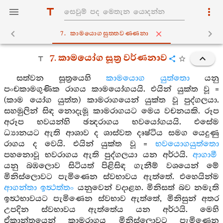
7. කාමයොගසුත‍්තවණ‍්ණනා
7. කාමයෝග සූත්‍ර වර්ණනාව
සත්වන සූත්‍රයෙහි
කාමයොග යුත්තො
යනු
පංචකාමගුණික රාගය කාමයෝගයයි. එයින් යුක්ත වූ =
(කාම යෝග යුත්ත) කාමරාගයෙන් යුක්ත වූ පුද්ගලයා.
සහමුලින් සිඳ නොදැමූ කාමරාගයට මෙය වචනයකි. රූප
අරූප භවයන්හි ඡන්‍දරාගය භවයෝගයයි. එසේම
ධ්‍යානයට ඇති ආශාව ද ශාස්වත දෘෂ්ටිය සමග යෙදුණු
රාගය ද වෙයි. එයින් යුක්ත වූ =
භවයොගයුත්තො
පහනොවූ භවරාගය ඇති පුද්ගලයා යන අර්ථයි.
ආගාමී
යනු බඹලොව සිටියත් පිළිසිඳ ගැනීම් වශයෙන් මේ
මිනිස්ලොවට පැමිණෙන ස්වභාවය ඇත්තේ. එහෙයින්ම
ආගන්තා ඉත්‍ථත්තං
යනුවෙන් වදාළහ. මිනිසත් බව නමැති
ඉත්‍ථභාවයට පැමිණෙන ස්වභාව ඇත්තේ, මිනිසුන් අතර
උපදින ස්වභාවය ඇත්තේය යන අර්ථයි. මෙහි
ඒකාන්තයෙන් කාමරාගය මිනිස්ලොවට පැමිණෙන