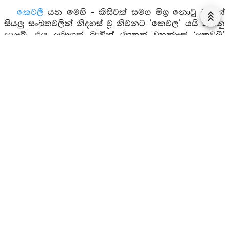
කෙවලී
යන මෙහි - කිසිවක් සමග මිශ්‍ර නොවූ බැවින්
සියලු සංඛතවලින් නිදහස් වූ නිවනට ‘කෙවල’ යයි කියනු
ලැබේ. එය ලබාගත් බැවින් රහතන් වහන්සේ ‘කෙවලී’
නම් වෙති. නැතහොත්, ප්‍රහාණයේ ද භාවනාවේ ද
පරිපූර්ණත්වයෙන් ද අවසන් නිවැරදි ධර්ම
පරිපූර්ණත්වයෙන් ද කල්‍යාණ අර්ථයෙන් ද නො ගෙවෙන
අශෛක්‍ෂ සැප ඇති බැවින් ද අර්හත්වය කේවලය. ඒ
අර්හත්වය ලැබීමෙන් ක්‍ෂිණාශ්‍රවයන් වහන්සේ කේවලීය.
මාර්ග බ්‍රහ්මචරිය වාසය වැස නිමකොට සිටියේ යන
අරුතින්
වුසිතවා
නම් වේ. උතුම් වූ අග්‍ර වූ අශෛක්‍ෂ
ධර්මවලින් යුක්ත බැවින්
උත්තමපුරිසො
යයි කියනු
ලැබේ.
සීලවා
යන මෙහි කුමන අරුතකින් ශීල නම් වේද?
ශීලන අර්ථයෙන් ශීලය නම් වේ. මේ ශීලනය නම් කුමක්
ද? එක්තැන් කිරීමයි. සුසීල වශයෙන් කාය කර්මාදීන්ගේ
නොවිසිරුණු බව යන අර්ථයි. නැතහොත් උපධාරණයයි
(දරණුවයි), ධ්‍යනාදී කුශල ධර්මයන්ට පිහිටීම් වශයෙන්
ආධාර බව යන අර්ථයි. එහෙයින් හික්මෙයි යන අරුතින්
ශීල නම් වේ. (සීලති, සීලෙතීති වා සීලං), පළමුව මේ ශබ්ද