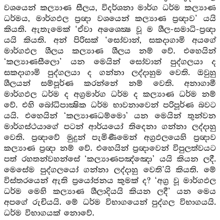
වශයෙන් කල්‍යාණ සීලය, විදර්ශනා මාර්ග ධර්ම කල්‍යාණ
ධර්මය, මාර්ගඵල ප්‍රඥා වශයෙන් කල්‍යාණ ප්‍රඥාව’ යයි
කියති. ඇතැමෙක් ‘ඒවා අශෛක්‍ෂ වූ ම ශීල-සමාධි-ප්‍රඥා
යයි කියති. අන් පිරිසක් ‘සෝවාන්, සකදාගාමි අයගේ
මාර්ගඵල ශීලය කල්‍යාණ ශීලය නම් වේ. එහෙයින්
‘කල්‍යාණසීලො’ යන මෙයින් සෝවාන් පුද්ගලයා ද
සකදාගාමි පුද්ගලයා ද ගන්නා ලද්දාහුම වෙති. ඔවුහු
ශීලයන් සම්පූර්ණ කරන්නේ නම් වෙති. අනාගාමී
මාර්ගඵල ධර්ම ද අග්‍රමාර්ග ධර්ම ද කල්‍යාණ ධර්ම නම්
වේ. එහි බෝධිපාක්‍ෂික ධර්ම භාවනාවෙන් පරිපූර්ණ බවට
යයි. එහෙයින් ‘කල්‍යාණධම්මො’ යන මෙයින් තුන්වන
මාර්ගස්ථයාගේ පටන් ආර්යයෝ තිදෙනා ගන්නා ලද්දාහු
වෙති. ප්‍රඥාවේ මුදුන් පැමිණීමෙන් අග්‍රඵලයෙහි ප්‍රඥාව
කල්‍යාණ ප්‍රඥා නම් වේ. එහෙයින් ප්‍රඥාවෙන් විපුලත්වයට
පත් රහතන්වහන්සේ ‘කල්‍යාණපඤ්ඤො’ යයි කියන ලදී.
මෙසේම පුද්ගලයෝ ගන්නා ලද්දාහු වෙති’යි කියති. මේ
විස්තරයෙන් ඇති ප්‍රයෝජනය කුමක් ද? ‘අග්‍ර වූ මාර්ගඵල
ධර්ම මෙහි කල්‍යාණ ශීලාදියයි කියන ලදී’ යන මෙය
අපගේ රුචියයි. මේ ධර්ම විභාගයෙන් පුද්ගල විභාගයයි.
ධර්ම විභාගයක් නොවේ.