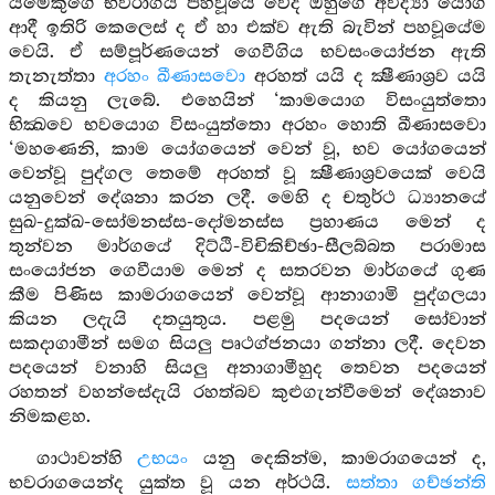
යමෙකුගේ භවරාගය පහවූයේ වේද ඔහුගේ අවිද්‍යා යෝග
ආදී ඉතිරි කෙලෙස් ද ඒ හා එක්ව ඇති බැවින් පහවූයේම
වෙයි. ඒ සම්පූර්ණයෙන් ගෙවීගිය භවසංයෝජන ඇති
තැනැත්තා
අරහං ඛීණාසවො
අරහත් යයි ද ක්‍ෂීණාශ්‍රව යයි
ද කියනු ලැබේ. එහෙයින් ‘කාමයොග විසංයුත්තො
භික්‍ඛවෙ භවයොග විසංයුත්තො අරහං හොති ඛීණාසවො
‘මහණෙනි, කාම යෝගයෙන් වෙන් වූ, භව යෝගයෙන්
වෙන්වූ පුද්ගල තෙමේ අරහත් වූ ක්‍ෂීණාශ්‍රවයෙක් වෙයි
යනුවෙන් දේශනා කරන ලදී. මෙහි ද චතුර්ථ ධ්‍යානයේ
සුඛ-දුක්ඛ-සෝමනස්ස-දෝමනස්ස ප්‍රහාණය මෙන් ද
තුන්වන මාර්ගයේ දිට්ඨි-විචිකිච්ඡා-සීලබ්බත පරාමාස
සංයෝජන ගෙවීයාම මෙන් ද සතරවන මාර්ගයේ ගුණ
කීම පිණිස කාමරාගයෙන් වෙන්වූ ආනාගාමි පුද්ගලයා
කියන ලදැයි දතයුතුය. පළමු පදයෙන් සෝවාන්
සකදාගාමීන් සමග සියලු පෘථග්ජනයා ගන්නා ලදී. දෙවන
පදයෙන් වනාහි සියලු අනාගාමීහුද තෙවන පදයෙන්
රහතන් වහන්සේදැයි රහත්බව කුළුගැන්වීමෙන් දේශනාව
නිමකළහ.
ගාථාවන්හි
උභයං
යනු දෙකින්ම, කාමරාගයෙන් ද,
භවරාගයෙන්ද යුක්ත වූ යන අර්ථයි.
සත්තා ගච්ඡන්ති