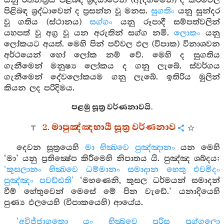
යනු රත්නත්‍රය පිළිබඳ ශ්‍රද්ධාවෙන් (ඇදහීමෙන්) ද කර්මඵල
පිළිබඳ ශ්‍රද්ධාවෙන් ද ප්‍රසන්න වූ මනස.
සුගතිං
යනු සුන්දර
වූ ගතිය (ස්ථානය)
සග්ගං
යනු රූපාදී සම්පත්වලින්
යහපත් වූ අග්‍ර වූ යන අරුතින් සග්ග නමි.
ලොකං
යනු
ලෝකයට අයත්. මෙහි පින් පව්වල ඵල (විපාක) විනාශවන
අර්ථයෙන් හෝ ලෝක නම් වේ. මෙහි ද සුගතිය
ගැනීමෙන් මනුෂ්‍ය ලෝකය ද ගනු ලැබේ. ස්වර්ගය
ගැනීමෙන් දේවලෝකයම ගනු ලැබේ. ඉතිරිය මුලින්
කියන ලද පරිදිමය.
පළමු සූත්‍ර වර්ණනාවයි.
2. මාපුඤ්ඤභායී සූත්‍ර වර්ණනාව
දෙවන සූත්‍රයෙහි
මා භික්‍ඛවෙ පුඤ්ඤානං
යන මෙහි
‘මා’ යනු ප්‍රතික්‍ෂේප කිරීමෙහි නිපාතය යි. පුඤ්ඤ ශබ්දය:
‘කුසලානං භික්‍ඛවෙ ධම්මානං සමාදාන හෙතු එවමිදං
පුඤ්ඤං පවඩ්ඪති’
‘මහණෙනි, කුසල ධර්මයන් සමාදන්
වීම් හේතුවෙන් මෙසේ මේ පින වැඩේ.’ යනාදියෙහි
පුණ්‍ය ඵලයෙහි (විපාකයෙහි) ආයේය.
‘අවිජ්ජාගතො යං භික්‍ඛවෙ පුරිස පුග්ගලො