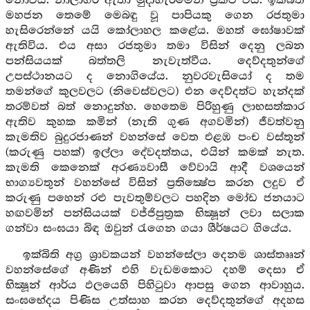
නොවීය. නාලාගිරි ඇතා මුදාහැරීමෙන් ප්‍රකට විය. ඉක්බිති
මහජන තෙමේ මෙබඳු වූ පාපියකු ගෙන රජතුමා
හැසිරෙන්නේ යයි කෝලාහල කළේය. මහත් ඝෝෂාවක්
ඇතිවිය. එය අසා රජතුමා තමා විසින් දෙනු ලබන
පන්සියයක් බත්තලි නැවැත්වීය. දෙව්දතුන්ගේ
උපස්ථානයට ද නොගියේය. නුවරවැසියෝ ද තම
තමන්ගේ කුලවලට (නිවෙස්වලට) එන දෙව්දත්ට හැන්දක්
තරම්වත් බත් නොදුන්හ. හෙතෙම පිරිහුණු ලාභසත්කාර
ඇතිව කුහක කමින් (නැති ගුණ අගවමින්) ජීවත්වනු
කැමතිව බුදුරජාණන් වහන්සේ වෙත එළඹ පංච වස්තූන්
(කරුණු පහක්) ඉල්ලා දේවදත්තය, එයින් කමක් නැත.
කැමති කෙනෙක් අරණ්‍යවාසී වේවායි ආදී වශයෙන්
භාග්‍යවතුන් වහන්සේ විසින් ප්‍රතික්‍ෂේප කරන ලදුව ඒ
කරුණු පහෙන් රළු පැවතුම්වලට පහදින මෝඩ ජනයාට
හඟවමින් පන්සියයක් වජ්ජිපුත්‍රක භික්‍ෂූන් ලවා සලාක
ගන්වා සංඝයා බිඳ ඔවුන් රැගෙන ගයා ශීර්ෂයට ගියේය.
ඉක්බිති අග්‍ර ශ්‍රාවකයන් වහන්සේලා දෙනම ශාස්තෲන්
වහන්සේගේ අණින් එහි වැඩමකොට දහම් දෙසා ඒ
භික්‍ෂූන් ආර්ය ඵලයෙහි පිහිටුවා ආපසු ගෙන ආවාහුය.
සංඝභේදය පිණිස උත්සාහ කරන දෙව්දතුන්ගේ අදහස