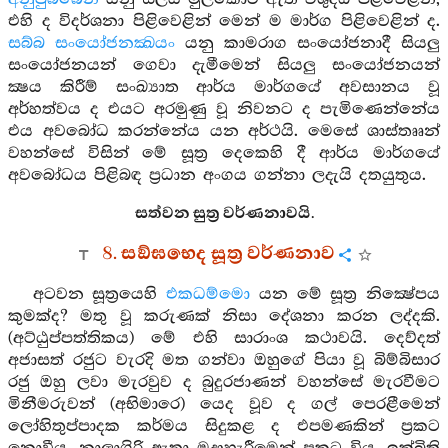
එහි ද විදර්ශනා පිළිවෙළින් මෙන් ම මාර්ග පිළිවෙළින් ද.
සබ්බ සංයෝජනක්‍ඛයං
යනු කාමරාග සංයෝජනාදී සියලු
සංයෝජනයන් ගෙවා දැමීමෙන් සියලු සංයෝජනයන්
ක්‍ෂය කිරීම් සංඛ්‍යාත ආර්ය මාර්ගයේ අවසානය වූ
අර්හත්වය ද එයට අරමුණු වූ නිවනට ද පැමිණෙන්නේය
එය අවබෝධ කරන්නේය යන අර්ථයි. මෙසේ ශාස්තෲන්
වහන්සේ විසින් මේ සූත්‍ර දෙකෙහි දී ආර්ය මාර්ගයේ
අවබෝධය පිළිබඳ ප්‍රධාන අංගය ගන්නා ලදැයි දතයුතුය.
සත්වන සුත්‍ර වර්ණනාවයි.
8. සඞ්ඝභෙද සූත්‍ර වර්ණනාව
අටවන සූත්‍රයෙහි
එකධම්මො
යන මේ සූත්‍ර නික්‍ෂේපය
කුමක්ද? මතු වූ කරුණක් නිසා දේශනා කරන ලද්දකි.
(අට්ඨුප්පත්තිකය) මේ එහි සාරාංශ කථාවයි. දෙව්දත්
අජාසත් රජුට වැරදි මත ගන්වා ඔහුගේ පියා වූ බිම්බිසාර
රජු ඔහු ලවා මැරවුව ද බුදුරජාණන් වහන්සේ මැරවීමට
මිනීමරුවන් (අභිමාරෙ) යෙද වූව ද ගල් පෙරළීමෙන්
ලෝහිතුප්පාදක කර්මය සිදුකළ ද එපමණකින් ප්‍රකට