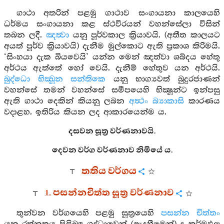
ගාථා අතරින් පළමු ගාථාව සංගායනා කාලයෙහි
ධර්මය සංගායනා කළ ස්ථවිරයන් වහන්සේලා විසින්
තබන ලදී.
ඤත්‍වා
යනු පූර්වකාල ක්‍රියාවයි. (අතීත කාලයට
අයත් පූර්ව ක්‍රියාවයි) දැනීම මුල්කොට ඇති ප්‍රකාශ කිරිමයි.
‘සිංහයා දැක බියවෙයි’ යන්න මෙන් ඤත්වා ශබ්දය හේතු
අර්ථය ඇත්තේ හෝ වෙයි. දැනීම් හේතුව යන අර්ථයි.
බුද්ධො භික්‍ඛූන සන්තිකෙ
යනු භාග්‍යවත් බුදුරජාණන්
වහන්සේ තමන් වහන්සේ සමීපයෙහි භික්‍ෂූන්ට ඉන්පසු
ඇති ගාථා දෙකින් කියනු ලබන
අත්‍ථං බ්‍යාකාසි
කාරණය
වදාළහ. ඉතිරිය කියන ලද ආකාරයෙන්ම ය.
දසවන සූත්‍ර වර්ණනාවයි.
දෙවන වර්ග වර්ණනාව නිමියේ ය.
තතිය වර්ගය
1. පසන්නචිත්ත සූත්‍ර වර්ණනාව
තුන්වන වර්ගයෙහි පළමු සූත්‍රයෙහි
පසන්න චිත්තං