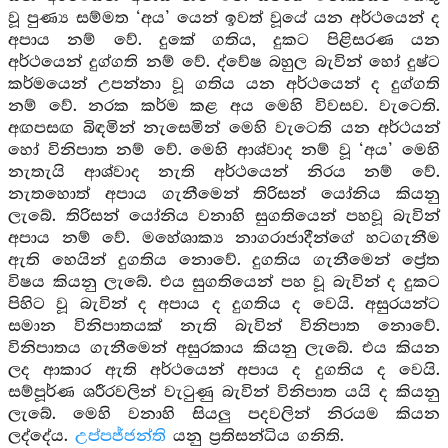
වූ පුණ්‍ය සම්මත ‘අය’ යෙන් ඉවත් වූයේ යන අර්ථයෙන් ද
අපාය නම් වේ. දුකේ ගතිය, දුකට පිළිසරණ යන
අර්ථයෙන් දුග්ගති නම් වේ. ද්වේෂ බහුල බැවින් හෝ දුෂ්ට
කර්මයෙන් උපන්නා වූ ගතිය යන අර්ථයෙන් ද දුග්ගති
නම් වේ. නරක කර්ම කළ අය මෙහි විවසව. වැටෙති.
අඟපසඟ බිඳමින් නැසෙමින් මෙහි වැටෙති යන අර්ථයන්
හෝ විනිපාත නම් වේ. මෙහි ආශ්වාද නම් වූ ‘අය’ මෙහි
නැතැයි ආශ්වාද නැති අර්ථයෙන් නිරය නම් වේ.
නැතහොත් අපාය ගැනීමෙන් තිරිසන් යෝනිය කියනු
ලැබේ. තිරිසන් යෝනිය වනාහි සුගතියෙන් පහවූ බැවින්
අපාය නම් වේ. මහේශාක්‍ය නාගරාජාදීන්ගේ හටගැනීම
ඇති හෙයින් දුගතිය නොවේ. දුගතිය ගැනීමෙන් ප්‍රේත
විෂය කියනු ලැබේ. එය සුගතියෙන් පහ වූ බැවින් ද දුකට
පිහිට වූ බැවින් ද අපාය ද දුගතිය ද වෙයි. අසුරයන්ට
සමාන විනිපාතයක් නැති බැවින් විනිපාත නොවේ.
විනිපාතය ගැනීමෙන් අසුරකාය කියනු ලැබේ. එය කියන
ලද ආකාර ඇති අර්ථයෙන් අපාය ද දුගතිය ද වෙයි.
සම්පූර්ණ ශරීරවලින් වැටුණු බැවින් විනිපාත යයි ද කියනු
ලැබේ. මෙහි වනාහි සියලු පදවලින් නිරයම කියන
ලද්දේය.
උප්පජ්ජන්ති
යනු ප්‍රතිසන්ධිය ගනිති.