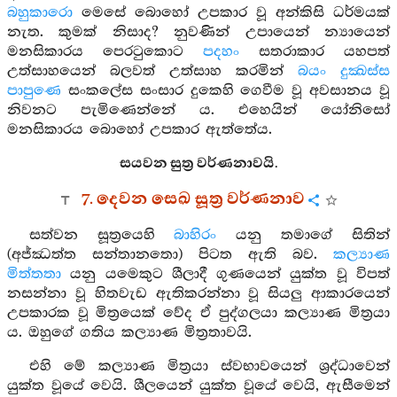
බහුකාරො
මෙසේ බොහෝ උපකාර වූ අන්කිසි ධර්මයක්
නැත. කුමක් නිසාද? නුවණින් උපායෙන් න්‍යායෙන්
මනසිකාරය පෙරටුකොට
පදහං
සතරාකාර යහපත්
උත්සාහයෙන් බලවත් උත්සාහ කරමින්
බයං දුක්‍ඛස්ස
පාපුණෙ
සංකලේස සංසාර දුකෙහි ගෙවීම වූ අවසානය වූ
නිවනට පැමිණෙන්නේ ය. එහෙයින් යෝනිසෝ
මනසිකාරය බොහෝ උපකාර ඇත්තේය.
සයවන සුත්‍ර වර්ණනාවයි.
7. දෙවන සෙඛ සූත්‍ර වර්ණනාව
සත්වන සූත්‍රයෙහි
බාහිරං
යනු තමාගේ සිතින්
(අජ්ඣත්ත සන්තානතො) පිටත ඇති බව.
කල්‍යාණ
මිත්තතා
යනු යමෙකුට ශීලාදී ගුණයෙන් යුක්ත වූ විපත්
නසන්නා වූ හිතවැඩ ඇතිකරන්නා වූ සියලු ආකාරයෙන්
උපකාරක වූ මිත්‍රයෙක් වේද ඒ පුද්ගලයා කල්‍යාණ මිත්‍රයා
ය. ඔහුගේ ගතිය කල්‍යාණ මිත්‍රතාවයි.
එහි මේ කල්‍යාණ මිත්‍රයා ස්වභාවයෙන් ශ්‍රද්ධාවෙන්
යුක්ත වූයේ වෙයි. ශීලයෙන් යුක්ත වූයේ වෙයි, ඇසීමෙන්