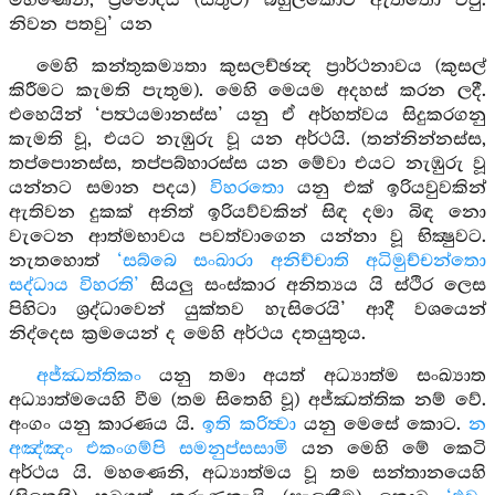
මහණෙනි, ප්‍රමෝදය (සතුට) බහුලකොට ඇත්තෝ වවු.
නිවන පතවු’ යන
මෙහි කන්තුකම්‍යතා කුසලච්ඡන්‍ද ප්‍රාර්ථනාවය (කුසල්
කිරීමට කැමති පැතුම). මෙහි මෙයම අදහස් කරන ලදී.
එහෙයින් ‘පත්‍ථයමානස්ස’ යනු ඒ අර්හත්වය සිදුකරගනු
කැමති වූ, එයට නැඹුරු වූ යන අර්ථයි. (තන්නින්නස්ස,
තප්පොනස්ස, තප්පබ්හාරස්ස යන මේවා එයට නැඹුරු වූ
යන්නට සමාන පදය)
විහරතො
යනු එක් ඉරියවුවකින්
ඇතිවන දුකක් අනිත් ඉරියව්වකින් සිඳ දමා බිඳ නො
වැටෙන ආත්මභාවය පවත්වාගෙන යන්නා වූ භික්‍ෂුවට.
නැතහොත්
‘සබ්බෙ සංඛාරා අනිච්චාති අධිමුච්චන්තො
සද්ධාය විහරති’
සියලු සංස්කාර අනිත්‍යය යි ස්ථිර ලෙස
පිහිටා ශ්‍රද්ධාවෙන් යුක්තව හැසිරෙයි’ ආදී වශයෙන්
නිද්දෙස ක්‍රමයෙන් ද මෙහි අර්ථය දතයුතුය.
අජ්ඣත්තිකං
යනු තමා අයත් අධ්‍යාත්ම සංඛ්‍යාත
අධ්‍යාත්මයෙහි වීම (තම සිතෙහි වූ) අජ්ඣත්තික නම් වේ.
අංගං යනු කාරණය යි.
ඉති කරිත්‍වා
යනු මෙසේ කොට.
න
අඤ්ඤං එකංගම්පි සමනුප්සසාමි
යන මෙහි මේ කෙටි
අර්ථය යි. මහණෙනි, අධ්‍යාත්මය වූ තම සන්තානයෙහි