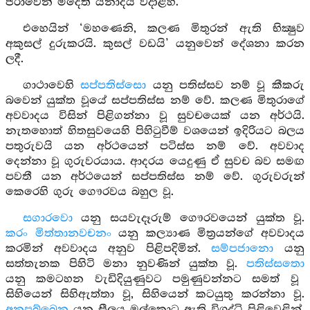
ජරාවෙන් මිදෙති යනාදිය වදාළහ.
එහෙයින් ‘මහණෙනි, කලණ මිතුරන් ඇති භික්‍ෂුව
අකුසල් දුරුකරයි. කුසල් වඩයි’ යනුවෙන් දේශනා කරන
ලදී.
ගාථාවෙහි
සප්පතිස්සො
යනු පතිස්සව නම් වූ කීකරු
බවෙන් යුක්ත වූයේ සප්පතිස්ස නම් වේ. කලණ මිතුරාගේ
අවවාදය විසින් පිළිගන්නා වූ සුවචයෙක් යන අර්ථයි.
නැතහොත් හිතසුවයෙහි පිහිටුවීම් වශයෙන් ඉදිරියට බලය
පතුරුවයි යන අර්ථයෙන් පටිස්ස නම් වේ. අවවාද
දෙන්නා වූ ගුරුවරයාය. ආදරය යෙදුණු ඒ සුවච බව සමඟ
පවතී යන අර්ථයෙන් සප්පතිස්ස නම් වේ. ගුරුවරුන්
කෙරෙහි ගුරු ගෞරවය බහුල වූ.
සගාරවො
යනු සයවැදෑරුම් ගෞරවයෙන් යුක්ත වූ.
කරං මිත්තානවචනං
යනු කල්‍යාණ මිත්‍රයන්ගේ අවවාදය
කරමින් අවවාදය අනුව පිළිපදිමින්.
සම්පජානො
යනු
සත්තැනක පිහිටි මනා නුවණින් යුක්ත වූ.
පතිස්සතො
යනු කමටහන වැඩිදියුණුවට පමුණුවන්නට සමත් වූ
සිහියෙන් සිහිඇත්තා වූ, සිහියෙන් කටයුතු කරන්නා වූ.
අනුපුබ්බෙන
යනු සීලය මුල්කොට ඇති විශුද්ධි පිළිවෙළින්,