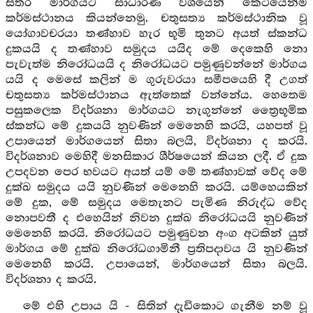
සතර මාර්ගයට සාධාරණ වශයෙන් කෙටියෙන්ම
කර්මස්ථානය කියන්නෙමු. චතුසත්‍ය කර්මස්ථානික වූ
යෝගාවචරයා තණ්හාව හැර භූමි තුනට අයත් ස්කන්ධ
දුකයයි ද තණ්හාව සමුදය යයිද මේ දෙකෙහි නො
පැවැත්ම නිරෝධයයි ද නිරෝධයට පමුණුවන්නේ මාර්ගය
යයි ද මෙසේ කලින් ම ගුරුවරයා සමීපයෙහි දී උගත්
චතුසත්‍ය කර්මස්ථානය ඇත්තෙක් වන්නේය. හෙතෙම
පසුකලෙක විදර්ශනා මාර්ගයට නැගුන්නේ ත්‍රෛභූමික
ස්කන්ධ මේ දුකයයි නුවණින් මෙනෙහි කරයි, යහපත් වූ
උපායෙන් මාර්ගයෙන් සිතා බලයි, විදර්ශනා ද කරයි.
විදර්ශනාව මෙහිදී මනසිකාර ශීර්ෂයෙන් කියන ලදී. ඒ දුක
උපදවන පෙර භවයට අයත් යම් මේ තණ්හාවක් වේද මේ
දුක්ඛ සමුදය යයි නුවණින් මෙනෙහි කරයි. යම්හෙයකින්
මේ දුක, මේ සමුදය මෙතැනට පැමිණ නිරුද්ධ වේද
නොපවතී ද එහෙයින් නිවන දුක්ඛ නිරෝධයයි නුවණින්
මෙනෙහි කරයි. නිරෝධයට පමුණුවන අංග අටකින් යුත්
මාර්ගය මේ දුක්ඛ නිරෝධගාමිනී ප්‍රතිපදාවය යි නුවණින්
මෙනෙහි කරයි. උපායෙන්, මාර්ගයෙන් සිතා බලයි.
විදර්ශනා ද කරයි.
මේ එහි උපාය යි - සිතින් දැඩිකොට ගැනීම නම් වූ