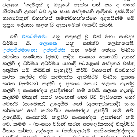
වදාළහ. ‘දෙව්දත් ද ඔහුගේ පැත්ත ගත් අය ද එසේ
නිරයෙහි උපන් බව දැක සංඝ භේදයෙහි ආදීනව දක්වමින්
භාග්‍යවතුන් වහන්සේ තමන්වහන්සේගේ අදහසින්ම මේ
සූත්‍රය දේශනා කළහ’යි ඇතැමෙක් (කෙචි) කියති.
එහි
එකධම්මො
යනු අකුසල් වූ එක් මහා සාවද්‍ය
ධර්මය යි.
ලොකෙ
යනු සත්ත්ව ලෝකයෙහි.
උප්පජ්ජමානො උප්පජ්ජති
යනු මෙහි භේදය පිණිස
පවතින භණ්ඩන (දබර) ආදිය සංඝයා කෙරෙහි උපන්
කල්හි ද ධර්මය අධර්මය යනාදී අටළොස් භේදකර වස්තු
අතුරින් යම් කිසිවක් පැහැදිලි කිරීම් වශයෙන් ව්‍යවහාර
කරන කල්හිද එහි කැමැත්ත ඇතිකිරීම පිණිස ප්‍රකාශ
කරන (අස්වන) කල්හි ද ප්‍රකාශ කොට සලාක ගැන්වූ
කල්හි ද සංඝභේදය උපදින්නේ නම් වෙයි. සලාක ගැන්වූ
කල්හිම භික්‍ෂූන් සතර දෙනෙක් හෝ ඊට වැඩියෙන් හෝ
වෙන්ව (පාමොක්) උදෙසීම හෝ (අපලෝකනාදී) සංඝ
කර්මයක් හෝ කරනවිට සංඝභේදය උපදියි නම් වේ.
උදෙසීම්, සංඝකර්ම කළවිට සංඝභේදය උපන්නේ නම්
වේ. කම්ම = (සංඝයා විසින් කරන අපලෝකනාදී චතුර්විධ
විනය කර්ම), උද්දෙස = (පස්වැදෑරුම් පාතිමොක්ඛුද්දෙස