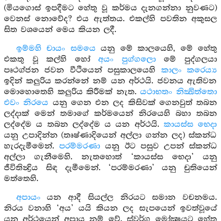
(මියගොස් ඉපදීමට හේතු වූ කර්මය දැනගන්නා නුවණට)
වෙනස් නොවේද? එය ඇත්තය. එකල්හි පවතින අකුසල
සිත වශයෙන් මෙය කියන ලදී.
ඉම්මහි චායං සමයෙ
යනු මේ කාලයෙහි, මේ හේතු
එකතු වූ කල්හි හෝ
අයං පුග්ගලො
මේ පුද්ගලයා
පෘථග්ජන ජවන වීථියෙන් පසුකාලයෙහි
කාලං කරෙය්‍ය
ඉදින් කලුරිය කරන්නේ නම් යන අර්ථයි. ජවනය ඇතිවන
මොහොතෙහි කලුරිය කිරීමක් නැත.
යථාභතං නික්‍ඛිත්තො
එවං නිරයෙ
යනු ගෙන එන ලද කිසිවක් ගෙනවුත් තබන
ලද්දාක් මෙන් තමාගේ කර්මයෙන් නිරයෙහි බහා තබන
ලද්දේම ය තබන ලද්දේම ය යන අර්ථයි.
කායස්ස භෙදා
යනු උපාදින්න (තෘෂ්ණාදියෙන් අල්ලා ගන්න ලද) ස්කන්ධ
හැරදැමීමෙන්.
පරම්මරණා
යනු ඊට පසුව උපන් ස්කන්ධ
අල්ලා ගැනීමෙහි. නැතහොත් ‘කායස්ස භෙදා’ යනු
ජීවිතින්‍ද්‍රිය සිඳ දැමීමෙන්. ‘පරම්මරණා’ යනු චුතියෙන්
මත්තෙහි.
අපායං
යන ආදී සියල්ල නිරයට සමාන වචනමය.
නිරය වනාහි ‘අය’ යයි කියන ලද සැපයෙන් ඉවත්වූයේ
යන අර්ථයෙන් අපාය නම් වේ. ස්වර්ග මෝක්‍ෂයට හේතු