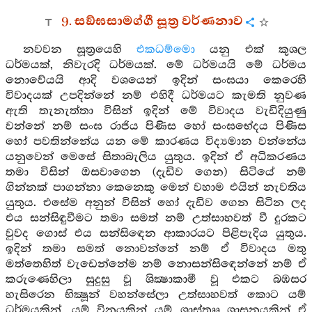
9. සඞ්ඝසාමග්ගී සූත්‍ර වර්ණනාව
නවවන සූත්‍රයෙහි
එකධම්මො
යනු එක් කුශල
ධර්මයක්, නිවැරදි ධර්මයක්. මේ ධර්මයයි මේ ධර්මය
නොවේයයි ආදි වශයෙන් ඉදින් සංඝයා කෙරෙහි
විවාදයක් උපදින්නේ නම් එහිදී ධර්මයට කැමති නුවණ
ඇති තැනැත්තා විසින් ඉදින් මේ විවාදය වැඩිදියුණු
වන්නේ නම් සංඝ රාජිය පිණිස හෝ සංඝභේදය පිණිස
හෝ පවතින්නේය යන මේ කාරණය විද්‍යමාන වන්නේය
යනුවෙන් මෙසේ සිතාබැලිය යුතුය. ඉදින් ඒ අධිකරණය
තමා විසින් ඔසවාගෙන (දැඩිව ගෙන) සිටියේ නම්
ගින්නක් පාගන්නා කෙනෙකු මෙන් වහාම එයින් නැවතිය
යුතුය. එසේම අනුන් විසින් හෝ දැඩිව ගෙන සිටින ලද
එය සන්සිඳුවීමට තමා සමත් නම් උත්සාහවත් වී දුරකට
වුවද ගොස් එය සන්සිඳෙන ආකාරයට පිළිපැදිය යුතුය.
ඉදින් තමා සමත් නොවන්නේ නම් ඒ විවාදය මතු
මත්තෙහිත් වැඩෙන්නේම නම් නොසන්සිඳෙන්නේ නම් ඒ
කරුණෙහිලා සුදුසු වූ ශික්‍ෂාකාමී වූ එකට බඹසර
හැසිරෙන භික්‍ෂූන් වහන්සේලා උත්සාහවත් කොට යම්
ධර්මයකින්, යම් විනයකින් යම් ශාස්තෲ ශාසනයකින් ඒ