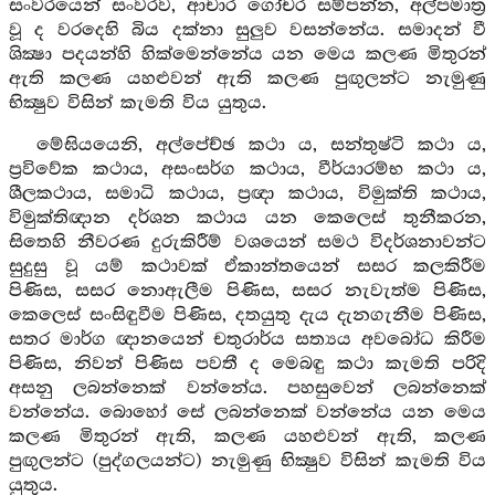
සංවරයෙන් සංවරව, ආචාර ගෝචර සම්පන්න, අල්පමාත්‍ර
වූ ද වරදෙහි බිය දක්නා සුලුව වසන්නේය. සමාදන් වී
ශික්‍ෂා පදයන්හි හික්මෙන්නේය යන මෙය කලණ මිතුරන්
ඇති කලණ යහළුවන් ඇති කලණ පුඟුලන්ට නැමුණු
භික්‍ෂුව විසින් කැමති විය යුතුය.
මේඝියයෙනි, අල්පේච්ඡ කථා ය, සන්තුෂ්ටි කථා ය,
ප්‍රවිවේක කථාය, අසංසර්ග කථාය, වීර්යාරම්භ කථා ය,
ශීලකථාය, සමාධි කථාය, ප්‍රඥා කථාය, විමුක්ති කථාය,
විමුක්තිඥාන දර්ශන කථාය යන කෙලෙස් තුනීකරන,
සිතෙහි නීවරණ දුරුකිරීම් වශයෙන් සමථ විදර්ශනාවන්ට
සුදුසු වූ යම් කථාවක් ඒකාන්තයෙන් සසර කලකිරීම
පිණිස, සසර නොඇලීම පිණිස, සසර නැවැත්ම පිණිස,
කෙලෙස් සංසිඳුවීම පිණිස, දතයුතු දැය දැනගැනීම පිණිස,
සතර මාර්ග ඥානයෙන් චතුරාර්ය සත්‍යය අවබෝධ කිරීම
පිණිස, නිවන් පිණිස පවතී ද මෙබඳු කථා කැමති පරිදි
අසනු ලබන්නෙක් වන්නේය. පහසුවෙන් ලබන්නෙක්
වන්නේය. බොහෝ සේ ලබන්නෙක් වන්නේය යන මෙය
කලණ මිතුරන් ඇති, කලණ යහළුවන් ඇති, කලණ
පුඟුලන්ට (පුද්ගලයන්ට) නැමුණු භික්‍ෂුව විසින් කැමති විය
යුතුය.