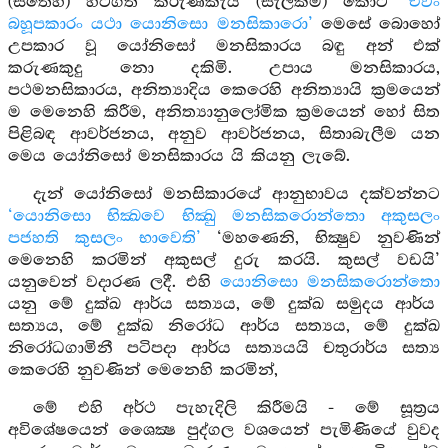
(සිතෙහි) හටගත් කරුණකැයි (සැලකීම) කොට
‘එවං
බහූපකාරං යථා යොනිසො මනසිකාරො’
මෙසේ බොහෝ
උපකාර වූ යෝනිසෝ මනසිකාරය බඳු අන් එක්
කරුණකුදු නො දකිමි. උපාය මනසිකාරය,
පථමනසිකාරය, අනිත්‍යාදිය කෙරෙහි අනිත්‍යායි ක්‍රමයෙන්
ම මෙනෙහි කිරීම, අනිත්‍යානුලෝමික ක්‍රමයෙන් හෝ සිත
පිළිබඳ ආවර්ජනය, අනුව ආවර්ජනය, සිතාබැලීම යන
මෙය යෝනිසෝ මනසිකාරය යි කියනු ලැබේ.
දැන් යෝනිසෝ මනසිකාරයේ ආනුභාවය දක්වන්නට
‘යොනිසො භික්‍ඛවෙ භික්‍ඛු මනසිකරොන්තො අකුසලං
පජහති කුසලං භාවෙති’
‘මහණෙනි, භික්‍ෂුව නුවණින්
මෙනෙහි කරමින් අකුසල් දුරු කරයි. කුසල් වඩයි’
යනුවෙන් වදාරණ ලදී. එහි
යොනිසො මනසිකරොන්තො
යනු මේ දුක්ඛ ආර්ය සත්‍යය, මේ දුක්ඛ සමුදය ආර්ය
සත්‍යය, මේ දුක්ඛ නිරෝධ ආර්ය සත්‍යය, මේ දුක්ඛ
නිරෝධගාමිනී පටිපදා ආර්ය සත්‍යයයි චතුරාර්ය සත්‍ය
කෙරෙහි නුවණින් මෙනෙහි කරමින්,
මේ එහි අර්ථ පැහැදිලි කිරීමයි - මේ සූත්‍රය
අවිශේෂයෙන් ශෛක්‍ෂ පුද්ගල වශයෙන් පැමිණියේ වුවද