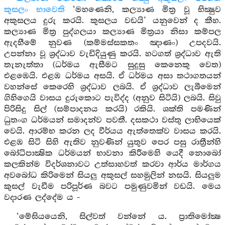
කුසලං භාවෙති
‘මහණෙනි, කල්‍යාණ මිත්‍ර වූ භික්‍ෂුව
අකුසලය දුරු කරයි. කුසලය වඩයි’ යනුවෙන් ද කීහ.
කල්‍යාණ මිත්‍ර පුද්ගලයා කල්‍යාණ මිත්‍රයා නිසා කම්පල
ඇදහීමේ නුවණ (කම්මස්සකතං ඤාණං) උපදවයි.
උපන්නා වූ ශ්‍රද්ධාව වැඩිදියුණු කරයි. හටගත් ශ්‍රද්ධාව ඇති
තැනැත්තා (ධර්මය ඇසීමට සුදුසු කෙනෙකු වෙත)
එළඹෙයි. එළඹ ධර්මය අසයි. ඒ ධර්මය අසා තථාගතයන්
වහන්සේ කෙරෙහි ශ්‍රද්ධාව ලබයි. ඒ ශ්‍රද්ධාව ලැබීමෙන්
ගිහිගෙයි වාසය දුරුකොට පැවිද්ද (අනුව සිටියි) ලබයි. සිවු
පිරිසිදු සිල් (සම්පාදනය කරයි) රකියි. ශක්ති පමණින්
ධුතංග ධර්මයන් සමාදන්ව පවතී. දසකථා වස්තු ලාභියෙක්
වෙයි. ආරම්භ කරන ලද වීර්යය ඇත්තෙක්ව වාසය කරයි.
එළඹ සිටි සිහි ඇතිව නුවණින් යුතුව පෙර පසු රාත්‍රීන්හි
බෝධිපාක්‍ෂික ධර්මයන් භාවනා කිරීමෙහි යෙදී නොබෝ
කලකින්ම විදර්ශනාවට උත්සාහවත් කරවා ආර්ය මාර්ගය
අවබෝධ කිරිමෙන් සියලු අකුසල් සහමුලින් නසයි. සියලුම
කුසල් වැඩීම පරිපූර්ණ බවට පමුණුවමින් වඩයි. මෙය
වදාරණ ලද්දේම ය -
‘මේඝියයෙනි, සිල්වත් වන්නේ ය. ප්‍රාතිමෝක්‍ෂ