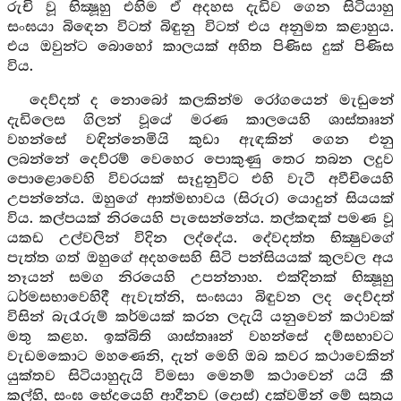
රුචි වූ භික්‍ෂූහු එහිම ඒ අදහස දැඩිව ගෙන සිටියාහු
සංඝයා බිඳෙන විටත් බිඳුනු විටත් එය අනුමත කළාහුය.
එය ඔවුන්ට බොහෝ කාලයක් අහිත පිණිස දුක් පිණිස
විය.
දෙව්දත් ද නොබෝ කලකින්ම රෝගයෙන් මැඩුනේ
දැඩිලෙස ගිලන් වූයේ මරණ කාලයෙහි ශාස්තෲන්
වහන්සේ වඳින්නෙමියි කුඩා ඇඳකින් ගෙන එනු
ලබන්නේ දෙව්රම් වෙහෙර පොකුණු තෙර තබන ලදුව
පොළොවෙහි විවරයක් සෑදුනුවිට එහි වැටී අවීචියෙහි
උපන්නේය. ඔහුගේ ආත්මභාවය (සිරුර) යොදුන් සියයක්
විය. කල්පයක් නිරයෙහි පැසෙන්නේය. තල්කඳක් පමණ වූ
යකඩ උල්වලින් විදින ලද්දේය. දේවදත්ත භික්‍ෂුවගේ
පැත්ත ගත් ඔහුගේ අදහසෙහි සිටි පන්සියයක් කුලවල අය
නෑයන් සමග නිරයෙහි උපන්නාහ. එක්දිනක් භික්‍ෂූහු
ධර්මසභාවෙහිදී ඇවැත්නි, සංඝයා බිඳුවන ලද දෙව්දත්
විසින් බැරෑරුම් කර්මයක් කරන ලදැයි යනුවෙන් කථාවක්
මතු කළහ. ඉක්බිති ශාස්තෲන් වහන්සේ දම්සභාවට
වැඩමකොට මහණෙනි, දැන් මෙහි ඔබ කවර කථාවෙකින්
යුක්තව සිටියාහුදැයි විමසා මෙනම් කථාවෙන් යයි කී
කල්හි, සංඝ භේදයෙහි ආදීනව (දොස්) දක්වමින් මේ සූත්‍රය