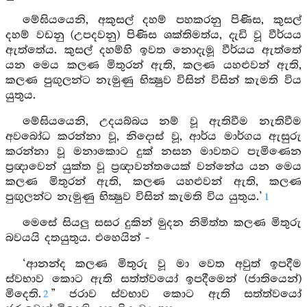
මේඝියයෙනි, අකුසල් දහම් පහකරනු පිණිස, කුසල්
දහම් වඩනු (උපදවනු) පිණිස ශක්තිමත්ය, දැඩි වූ වීර්යය
ඇත්තේය. කුසල් දහම්හි ඉවත නොදැමූ වීර්යය ඇත්තේ
යන මෙය කලණ මිතුරන් ඇති, කලණ යහළුවන් ඇති,
කලණ පුඟුලන්ට නැමුණු භික්‍ෂුව විසින් විසින් කැමති විය
යුතුය.
මේඝියයෙනි, උදයබ්බය නම් වූ ඇතිවීම නැතිවීම
අවබෝධ කරන්නා වූ, නිදොස් වූ, ආර්ය මාර්ගය ඇසුරු
කරන්නා වූ මනාකොට දුක් නසන මාවතට පැමිණෙන
ප්‍රඥාවෙන් යුක්ත වූ ප්‍රඥාවන්තයෙක් වන්නේය යන මෙය
කලණ මිතුරන් ඇති, කලණ යහළුවන් ඇති, කලණ
පුඟුලන්ට නැමුණු භික්‍ෂුව විසින් කැමති විය යුතුය.’
1
මෙසේ සියලු සසර දුකින් මුදන නිමිත්ත කලණ මිතුරු
බවයයි දතයුතුය. එහෙයින් -
‘ආනන්ද කලණ මිතුරු වූ මා වෙත අවුත් ඉපදීම
ස්වභාව කොට ඇති සත්ත්වයෝ ඉපදීමෙන් (ජාතියෙන්)
මිදෙති.
” ජරාව ස්වභාව කොට ඇති සත්ත්වයෝ
2