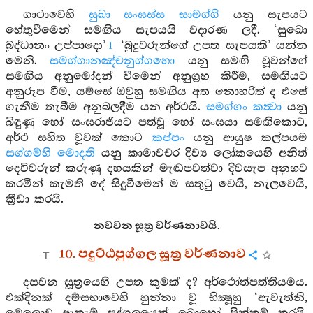
ගාථාවෙහි
සුඛා සංඝස්ස සාමග්ගි
යනු සැපයට
හේතුවීමෙන් සමඟිය සැපයයි වදාරණ ලදී. ‘සුඛො
බුද්ධානං උප්පාදො’
‘බුදුවරුන්ගේ උපත සැපයකි’ යන්න
1
මෙනි.
සමග්ගානඤ්චනුග්ගහො
යනු සමඟි වූවන්ගේ
සමඟිය අනුමෝදන් වීමෙන් අනුග්‍රහ කිරීම, සමඟියට
අනුරූප වීම, යම්සේ ඔවුහු සමඟිය අත නොහරිත් ද එසේ
ගැනීම තැබීම අනුබලදීම යන අර්ථයි.
සමග්ගං කත්‍වා
යනු
බිඳුණු හෝ සංඝරාජියට පත්වූ හෝ සංඝයා සමඟිකොට,
අර්ථ සහිත වූවක් කොට
කප්පං
යනු ආයුෂ කල්පයම
සග්ගම්හි මොදති
යනු කාමාවචර දිව්‍ය ලෝකයෙහි අනිත්
දෙවිවරුන් කරුණු දහයකින් මැඬපවත්වා දිවසැප අනුභව
කරමින් කැමති දේ සිදුවීමෙන් ම සතුටු වෙයි, නැලවෙයි,
ක්‍රීඩා කරයි.
නවවන සූත්‍ර වර්ණනාවයි.
10. පදුට්ඨපුග්ගල සූත්‍ර වර්ණනාව
දසවන සූත්‍රයෙහි උපත කුමක් ද? අර්ථෝත්පත්තියමය.
එක්දිනක් දම්සභාවෙහි හුන්නා වූ භික්‍ෂූහු ‘ඇවැත්නි,