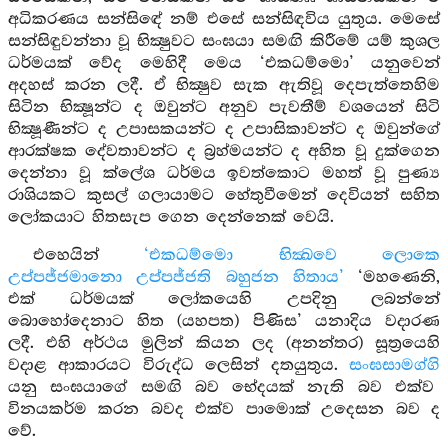
අධිකරණය සන්සිඳේ නම් එසේ සන්සිඳවිය යුතුය. මෙසේ
සන්සිඳුවන්නා වූ භික්‍ෂුවට සංඝයා සමඟි කිරීමේ යම් කුශල
ධර්මයක් වේද මෙහිදී මෙය ‘එකධම්මො’ යනුවෙන්
අදහස් කරන ලදී. ඒ භික්‍ෂුව සැක ඇතිවූ දෙපැත්තෙහිම
සිටින භික්‍ෂූන්ට ද ඔවුන්ට අනුව පැවතීම් වශයෙන් සිටි
භික්‍ෂූණීන්ට ද උපාසකයන්ට ද උපාසිකාවන්ට ද ඔවුන්ගේ
ආරක්ෂක දේවතාවන්ට ද බ්‍රහ්මයන්ට ද අහිත වූ දුක්ගෙන
දෙන්නා වූ ක්ලේශ ධර්මය ඉවත්කොට මහත් වූ පුණ්‍ය
රාශියකට කුසල් ගලායාමට හේතුවීමෙන් දෙවියන් සහිත
ලෝකයාට හිතසැප ගෙන දෙන්නෙක් වෙයි.
එහෙයින්
‘එකධම්මො භික්‍ඛවෙ ලොකෙ
උප්පජ්ජමානො උප්පජ්ජති බහුජන හිතාය’
‘මහණෙනි,
එක් ධර්මයක් ලෝකයෙහි උපදිනු ලබන්නේ
බොහෝදෙනාට හිත (යහපත) පිණිස’ යනාදිය වදාරණ
ලදී. එහි අර්ථය මුලින් කියන ලද (අනන්තර) සූත්‍රයෙහි
වදාළ ආකාරයට විරුද්ධ ලෙසින් දතයුතුය.
සංඝසාමග්ගි
යනු සංඝයාගේ සමඟි බව භේදයක් නැති බව එක්ව
විනයකර්ම කරන බවද එක්ව පාමොක් උදෙසන බව ද
වේ.