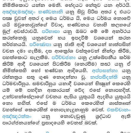
නිමිතිකොට යන්න මෙනි. භේදයට හේතුව යන අර්ථයි.
අඤ්ඤමඤ්ඤං භණ්ඩනානි
යනු සිවු පිරිස අතර ද එයට
පක්‍ෂ වූවන් අතර ද මෙය ධර්මය යි, මෙය ධර්මය නොවේ
යයි ඔවුනොවුන්ගේ විවාද, භණ්ඩනය වනාහි කලහයේ
මුල් අවස්ථාවයි.
පරිභාසා
යනු ඔබට මේ මේ අනර්ථය
කරන්නෙමු යනුවෙන් භය ඉපදවීම් වශයෙන් කරන
තර්ජනයයි.
පරික්‍ඛෙපා
යනු ජාති ආදී වශයෙන් හාත්පසින්
වචන දමා ගැසීම, දස ආක්‍රෝශ වස්තුවෙන් නින්දා කිරීම,
පහත්කොට සැලකීම.
පරිච්චජනා
යනු උක්ඛේපනීය කර්ම
කිරිම් ආදී වශයෙන් පිටකිරීම (නෙරපීම) තත්‍ථ යනු ඒ
නිමිත්තෙහි හෝ භණ්ඩන ආදියෙහි.
අප්පසන්නා
යනු
රත්නත්‍රය සතු ගුණ නොදන්නා වූ.
නප්පසීදන්ති
යනු
ධර්මචාරීහුය. සමචාරිහුය යනාදී වශයෙන් භික්‍ෂූන් කෙරෙහි
යම් මේ පහදින ආකාරයක් වේද එසේ නොපහදිත්.
උන්වහන්සේලාගේ වචනය ඇසිය යුතුයයි ඇදහිය යුතුයයි
නො හඟිත්. එසේ ම ධර්මය කෙරෙහිත් ශාස්තෲන්
වහන්සේ කෙරෙහිත් නොපැහැදුනාහුම වෙත්.
එකච්චානං
අඤ්ඤථත්තං
යනු නොවැඩුණු ශ්‍රද්ධාව ඇති
පෘථග්ජනයන්ගේ ප්‍රසාදයෙහි වෙනස් බවක්.