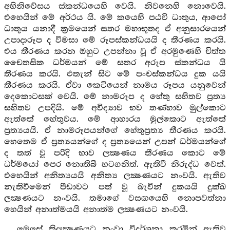
අභිනිවේසය ස්කන්ධයෙහි වෙයි. නිවනෙහි නොවෙයි.
එහෙයින් මේ අර්ථය යි. මේ කයෙහි පඨවි ධාතුය, ආපෝ
ධාතුය යනාදී ක්‍රමයෙන් සතර මහාභූතද ඒ අනුසාරයෙන්
උපාදාරූප ද විමසා මේ රූපස්කන්ධයයි ද තීරණය කරයි.
එය තීරණය කරන ඔහුට උපන්නා වූ ඒ අරමුණෙහි චිත්ත
චෛතසික ධර්මයන් මේ සතර අරූප ස්කන්ධය යි
තීරණය කරයි. එතැන් සිට මේ පංචස්කන්ධය දුක යයි
තීරණය කරයි. ඒවා කෙටියෙන් නාමය රූපය යනුවෙන්
දෙකොටසක් වෙයි. මේ නාමරූප ද හේතු සහිතව ප්‍රත්‍ය
සහිතව උපදියි. මේ අවිද්‍යාව භව තණ්හාව මුල්කොට
ඇත්තේ හේතුවය. මේ ආහාරය මුල්කොට ඇත්තේ
ප්‍රත්‍යයයි. ඒ නාමරූපයන්ගේ හේතුප්‍රත්‍ය තීරණය කරයි.
හෙතෙම ඒ ප්‍රත්‍යයන්ගේ ද ප්‍රත්‍යයෙන් උපන් ධර්මයන්ගේ
ද තත් වූ පරිදි භාව ලක්‍ෂණය තීරණය කොට මේ
ධර්මයෝ පෙර නොතිබී හටගනිත්. ඇතිවී නිරුද්ධ වෙත්.
එහෙයින් අනිත්‍යයයි අනිත්‍ය ලක්‍ෂණයට නංවයි. ඇතිව
නැතිවීමෙන් පීඩාවට පත් වූ බැවින් දුකයයි දුක්ඛ
ලක්‍ෂණයට නංවයි. තමාගේ වසඟයෙහි නොපවත්නා
හෙයින් අනාත්මයයි අනාත්ම ලක්‍ෂණයට නංවයි.
මෙසේ ත්‍රිලක්‍ෂණයට නංවා විදර්ශනා කරමින් ඇතිව