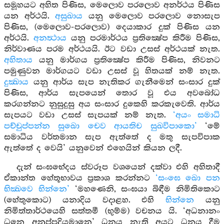
සමූහයට අහිත පිණිස, මෙලොව පරලොව අනර්ථය පිණිස
යන අර්ථයි.
අසුඛාය
යනු මෙලොව පරලොව නොසැප
පිණිස, (මෙලොව-පරලොව) දෙයාකාර දුක් පිණිස යන
අර්ථයි.
අනත්‍ථාය
යනු පරමාර්ථය ප්‍රතික්‍ෂේප කිරීම පිණිස,
නිර්වාණය පරම අර්ථයයි. ඊට වඩා උසස් අර්ථයක් නැත.
අහිතාය
යනු මාර්ගය ප්‍රතික්‍ෂේප කිරීම පිණිස, නිවනට
පමුණුවන මාර්ගයට වඩා උසස් වූ හිතයක් නම් නැත.
දුක්‍ඛාය
යනු ආර්ය සැප නැතිකර ගැනීමෙන් සංසාර දුක්
පිණිස, ආර්ය සැපයෙන් තොර වූ එය අවබෝධ
කරගන්නට නුසුදුසු අය සංසාර දුකෙහි කරකැවෙති. ආර්ය
සැපයට වඩා උසස් සැපයක් නම් නැත.
‘අයං සමාධි
පච්චුප්පන්න සුඛො චෙව ආයතිච සුඛවිපාකො’
‘මේ
සමාධිය වර්තමාන සැප ඇත්තේ ද මතු සැපවිපාක
ඇත්තේ ද වෙයි’ යනුවෙන් එහෙයින් කියන ලදී.
දැන් සංඝභේදය ස්වරූප වශයෙන් දක්වා එහි අහිතාදී
ඒකාන්ත හේතූභාවය ප්‍රකාශ කරන්නට
‘සංඝෙ ඛො පන
භික්‍ඛවෙ භින්නෙ’
‘මහණෙනි, සංඝයා බිඳීම නිමිතිකොට
(හේතුකොට) යනාදිය වදාළහ. එහි
භින්නෙ
යනු
නිමිත්තාර්ථයෙහි සත්තමී (භුම්ම) වචනය යි. ‘අධනානං
ධනෙ අනුප්පදියමානෙ’ ධනය නැති අයට ධනය දීම