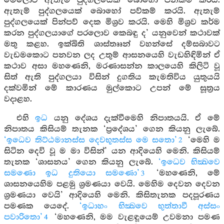
මෙලොව ඇතැම් පුද්ගලයෙක් බොහෝ පින්කම් කරයි.
ඇතැම් පුද්ගලයෙක් බොහෝ පව්කම් කරයි. ඇතැම්
පුද්ගලයෙක් පින්පව් දෙක මිශ්‍රව කරයි. මෙහි මිශ්‍රව කර්ම
කරන පුද්ගලයාගේ පරලොව කෙබඳු ද’ යනුවෙන් කථාවක්
මතු කළහ. ඉක්බිති ශාස්තෲන් වහන්සේ දම්සබාවට
වැඩමකොට පනවන ලද උතුම් ආසනයෙහි වැඩහිඳිමින් ඒ
කථාව අසා මහණෙනි, මරණාසන්න කාලයෙහි කිලිටි වූ
සිත් ඇති පුද්ගලයා විසින් දුගතිය කැමතිවිය යුතුයයි
දක්වමින් මේ කාරණය මුල්කොට උපන් මේ සූත්‍රය
වදාළහ.
එහි
ඉධ
යනු දේශය දැක්වීමෙහි නිපාතයයි. ඒ මේ
නිපාතය කිසියම් තැනක ‘ප්‍රදේශය’ ගෙන කියනු ලැබේ.
‘ඉධෙව තිට්ඨමානස්ස දෙවභූතස්ස මෙ සතො’
‘මෙහි ම
2
සිටින දෙවි වූ ම මා විසින්’ යන ආදියෙහි මෙනි. කිසියම්
තැනක ‘ශාසනය’ ගෙන කියනු ලැබේ.
‘ඉධෙව භික්‍ඛවෙ
සමණො ඉධ දුතියො සමණො’
‘මහණෙනි, මේ
3
ශාසනයෙහිම පළමු ශ්‍රමණයා වෙයි. මෙහිම දෙවන දෙවන
ශ්‍රමණයා වෙයි’ ආදියෙහි මෙනි. කිසිතැනක පදපූරණය
පමණක යෙදේ.
‘ඉධාහං භික්‍ඛවෙ භුත්තාවී අස්සං
පවාරිතො’
‘මහණෙනි, මම වැළඳූයෙම් උවමනා පමණ
4