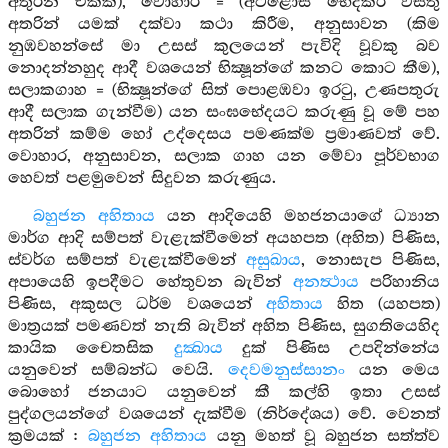
අතුරින් එකක්), වොහාර = (අටළොස් භේදකර වස්තු
අතරින් යමක් දක්වා කථා කිරීම, අනුසාවන (කිම
නුඹවහන්සේ මා උසස් කුලයෙන් පැවිදි වූවකු බව
නොදන්නහුද ආදී වශයෙන් භික්‍ෂූන්ගේ කනට කොට කීම),
සලාකගාහ = (භික්‍ෂූන්ගේ සිත් පොළඹවා ඉරටු, උණපතුරු
ආදී සලාක ගැන්වීම) යන සංඝභේදයට කරුණු වූ මේ පහ
අතරින් කම්ම හෝ උද්දෙසය පමණක්ම ප්‍රමාණවත් වේ.
වොහාර, අනුසාවන, සලාක ගාහ යන මේවා පූර්වභාග
හෙවත් පළමුවෙන් සිදුවන කරුණුය.
බහුජන අහිතාය
යන ආදියෙහි මහජනයාගේ ධ්‍යාන
මාර්ග ආදි සම්පත් වැළැක්වීමෙන් අයහපත (අහිත) පිණිස,
ස්වර්ග සම්පත් වැළැක්වීමෙන්
අසුඛාය
, නොසැප පිණිස,
අපායෙහි ඉපදීමට හේතුවන බැවින්
අනත්‍ථාය
පරිහානිය
පිණිස, අකුසල ධර්ම වශයෙන්
අහිතාය
හිත (යහපත)
මාත්‍රයක් පමණවත් නැති බැවින් අහිත පිණිස, සුගතියෙහිද
කායික චෛතසික
දුක්‍ඛාය
දුක් පිණිස උපදින්නේය
යනුවෙන් සම්බන්ධ වෙයි.
දෙවමනුස්සානං
යන මෙය
බොහෝ ජනයාට යනුවෙන් කී කල්හි ඉතා උසස්
පුද්ගලයන්ගේ වශයෙන් දැක්වීම (නිර්දේශය) වේ. වෙනත්
ක්‍රමයක් :
බහුජන අහිතාය
යනු මහත් වූ බහුජන සත්ත්ව