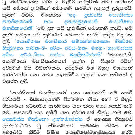
වූ බෝධිපාක්‍ෂික ධර්ම ද වැඩීම පරිපූර්ණ බවට යන්නේ
යයි මෙසේ නුවණින් මෙනෙහි කරමින් අකුසල් දුරුකරයි.
කුසල් වඩයි. එහෙයින්
‘ඉදං දුක්‍ඛන්ති යොනිසො
මනසිකරොති අයං දුක්‍ඛසමුදයොති යොනිසො
මනසිකරොති’
‘මේ දුක යයි නුවණින් මෙනෙහි කරයි. මේ
දුක්ඛ සමුදය යයි නුවණින් මෙනෙහි කරයි’ ආදිය වදාරන
ලදී.
‘යොනිසො මනසිකාර සම්පන්නස්සෙතං භික්‍ඛවෙ
භික්‍ඛුනො පාටිකංඛං අරියං අට්ඨංගිකං මග්ගං භාවෙස්සති
අරියං අට්ඨංගිකං මග්ගං බහුලීකරිස්සති’
‘මහණෙනි,
යෝනිසෝ මනසිකාරයෙන් යුක්ත වූ භික්‍ෂුව විසින්
අරිඅටඟි මග වඩන්නේය. අරිඅටඟි මග බහුල වශයෙන්
කරන්නේය යන මෙය කැමතිවිය යුතුය’ යන අනිකක් ද
වදාරන ලදී.
‘යෝනිසෝ මනසිකාරො’ යන ගාථාවෙහි මේ කෙටි
අර්ථයයි - ශික්‍ෂාපදයන්හි හික්මෙන නිසා හෝ ඒ ඔහුට
හික්මෙන ස්වභාවය ඇත්තේය යන නිසා හෝ සෙක්‍ඛ නම්
වේ. සසරෙහි භය දකියි යන අර්ථයෙන් භික්ඛු නම් වේ.
සෙක්‍ඛස්ස භික්‍ඛුනො උත්තමත්‍ථස්ස
ඒ ශෛක්‍ෂ භික්‍ෂුවට
උත්තමාර්ථය වූ අර්හත්වයට පැමිණීම පිණිස එය
අවබෝධ කිරීම පිණිස යෝනිසෝමනසිකාරය තරම්