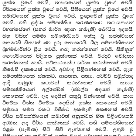
යුක්ත වූයේ වෙයි, ත්‍යාගයෙන් යුක්ත වූයේ වෙයි,
වීර්යයෙන් යුක්ත වූයේ වෙයි, සිහියෙන් යුක්ත වූයේ වෙයි,
සමාධියෙන් යුක්ත වූයේ වෙයි, ප්‍රඥාවෙන් යුක්ත වූයේ
වෙයි. එහි ශ්‍රද්ධා සම්පත්තිය කරණකොට තථාගතයන්
වහන්සේගේ (සතර මාර්ග ඥාන නමැති) බෝධිය අදහයි.
ඔහු විසින් සම්මා සම්බෝධියට හේතු වූ සත්ත්වයන්
කෙරෙහි හිතවත් බව දුරු නොකරයි. ශීල සම්පත්තියෙන්
බ්‍රහ්මචාරීන්ට ප්‍රිය වෙයි. ගරු කරන්නෙක් වෙයි. සිතිනුත්
ගෞරවයෙන් පිළිගත යුත්තෙක් වෙයි. වරදට චෝදනා
කරන්නෙක් වෙයි. පව්කාරයන්ට ගර්හා කරන්නෙක් වෙයි.
කීමෙහි දක්‍ෂයෙක් වෙයි. අවවාද පිළිගන්නෙක් වෙයි. ශ්‍රැත
සම්පත්තියෙන් ස්කන්ධ, ආයතන, සත්‍ය, පටිච්ච සමුප්පාද
ආදී ගැඹුරු කථාවන් කරන්නෙක් වෙයි. ත්‍යාග
සම්පත්තියෙන් අල්පේච්ඡ (ස්වල්ප දෙයක් කැමති)
කෙනෙක් වෙයි. ලද දෙයින් සතුටු වන්නෙක් වෙයි. කාය
විවේක චිත්ත විවේක දෙකින් යුක්ත කෙනෙක් වෙයි.
සමූහය සමග එකට විසීමට අකමැති කෙනෙක් වෙයි.
වීර්ය සම්පත්තියෙන් තමාටත් අනුන්ටත් හිත පිළිවෙතෙහි
අරඹන ලද වීර්ය ඇත්තෙක් වෙයි. සති සම්පත්තියෙන්
එළඹ (පැමිණ) සිටි සිහි ඇත්තෙක් වෙයි. උතුම් වූ