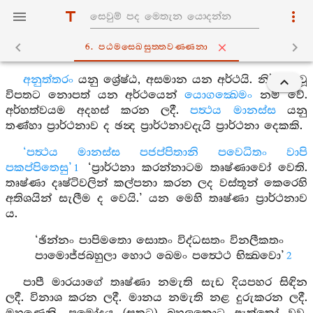
6. පඨමසෙඛසුත‍්තවණ‍්ණනා
අනුත්තරං
යනු ශ්‍රේෂ්ඨ, අසමාන යන අර්ථයි. නිර්භය වූ
විපතට නොපත් යන අර්ථයෙන්
යොගක්‍ඛෙමං
නම් වේ.
අර්හත්වයම අදහස් කරන ලදී.
පත්‍ථය මානස්ස
යනු
තණ්හා ප්‍රාර්ථනාව ද ඡන්‍ද ප්‍රාර්ථනාවදැයි ප්‍රාර්ථනා දෙකකි.
‘පත්‍ථය මානස්ස පජප්පිතානි පවෙධිතං වාපි
පකප්පිතෙසු’
‘ප්‍රාර්ථනා කරන්නාටම තෘෂ්ණාවෝ වෙති.
1
තෘෂ්ණා දෘෂ්ටිවලින් කල්පනා කරන ලද වස්තූන් කෙරෙහි
අතිශයින් සැලීම ද වෙයි.’ යන මෙහි තෘෂ්ණා ප්‍රාර්ථනාව
ය.
‘ඡින්නං පාපිමතො සොතං විද්ධසතං විනලීකතං
පාමොජ්ජබහුලා හොථ ඛෙමං පත්‍ථෙථ භික්‍ඛවො’
2
පාපී මාරයාගේ තෘෂ්ණා නමැති සැඩ දියපහර සිඳින
ලදී. විනාශ කරන ලදී. මානය නමැති නළ දුරුකරන ලදී.