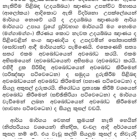
නැතිවීම පිළිබඳ (උදයබ්බය) ඤාණය උපන්විට ඕභාසය
(ආලෝකය) ආදිකොට ඇති විදර්ශනා උපක්ලේශයන්
මාර්ගය නොවේ යයි ද උදයබ්බය ඤාණයම ආර්ය
මාර්ගයට උපාය වූයේ පූර්වභාග මාර්ගයයි මග නොමග
(මග්ගාමග්ගං) තීරණය කොට නැවත උදයබ්බය ඤාණය ද
පිළිවෙළින් භංග ඤාණාදිය ද උපදවමින් සෝතාපත්ති
(සෝවාන්) ආදී මාර්ගයන්ට පැමිණෙයි. එකෙණෙහි සත්‍ය
සතර එකම අවබෝධයෙන් අවබෝධ කරයි. එකම
අභිසමයෙන් (අවබෝධයෙන්) අභිසමය (අවබෝධ) කරයි.
එහිදී දුක පිරිසිඳ අවබෝධයෙන් අවබෝධ කිරීමෙන්
(පරිඤ්ඤා පටිවෙධෙන) ද සමුදය දුරුකිරීම පිළිබඳ
අවබෝධයෙන් අවබෝධ කිරිමෙන් (පහාණ පටිවෙධෙන) ද
සියලු අකුසල් දුරුකරයි. නිරෝධය ප්‍රත්‍යක්‍ෂ කිරීම් වශයෙන්
අවබෝධ කිරීමෙන් (සච්ඡිකිරියා පටිවෙධෙන) ද මාර්ගය
වැඩීමෙන් ලබන අවබෝධයෙන් අවබෝධ කිරීමෙන්
(භාවනා පටිවෙධෙන) ද සියලු කුසල් වඩයි.
ආර්ය මාර්ගය වෙනත් ක්‍රමයක් නැති හෙයින්
(නිප්පරියාය වශයෙන්) නින්දිත, චංචල ආදි අර්ථයෙන්
කුසල නම් වේ. එය වැඩූ කල්හි සියලුම කුසල් ද නිවැරදි