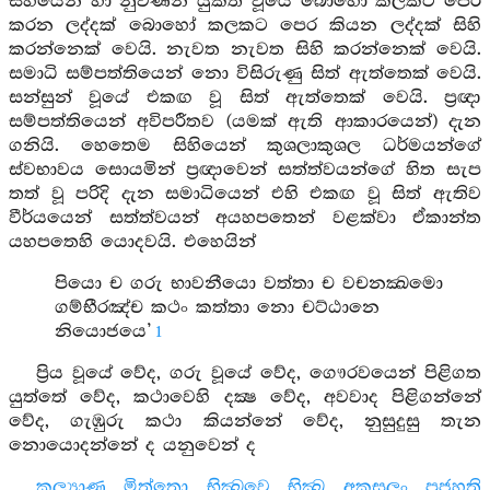
සිහියෙන් හා නුවණින් යුක්ත වූයේ බොහෝ කලකට පෙර
කරන ලද්දක් බොහෝ කලකට පෙර කියන ලද්දක් සිහි
කරන්නෙක් වෙයි. නැවත නැවත සිහි කරන්නෙක් වෙයි.
සමාධි සම්පත්තියෙන් නො විසිරුණු සිත් ඇත්තෙක් වෙයි.
සන්සුන් වූයේ එකඟ වූ සිත් ඇත්තෙක් වෙයි. ප්‍රඥා
සම්පත්තියෙන් අවිපරීතව (යමක් ඇති ආකාරයෙන්) දැන
ගනියි. හෙතෙම සිහියෙන් කුශලාකුශල ධර්මයන්ගේ
ස්වභාවය සොයමින් ප්‍රඥාවෙන් සත්ත්වයන්ගේ හිත සැප
තත් වූ පරිදි දැන සමාධියෙන් එහි එකඟ වූ සිත් ඇතිව
වීර්යයෙන් සත්ත්වයන් අයහපතෙන් වළක්වා ඒකාන්ත
යහපතෙහි යොදවයි. එහෙයින්
පියො ච ගරු භාවනීයො වත්තා ච වචනක්‍ඛමො
ගම්භීරඤ්ච කථං කත්තා නො චට්ඨානෙ
නියොජයෙ’
1
ප්‍රිය වූයේ වේද, ගරු වූයේ වේද, ගෞරවයෙන් පිළිගත
යුත්තේ වේද, කථාවෙහි දක්‍ෂ වේද, අවවාද පිළිගන්නේ
වේද, ගැඹුරු කථා කියන්නේ වේද, නුසුදුසු තැන
නොයොදන්නේ ද යනුවෙන් ද
කල්‍යාණ මිත්තො භික්‍ඛවෙ භික්‍ඛු අකුසලං පජහති