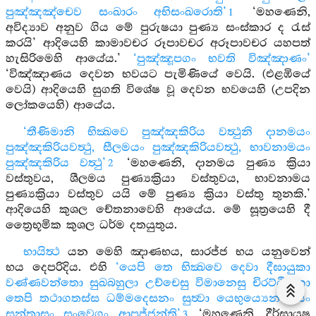
පුඤ්ඤඤ්චෙව සංඛාරං අභිසංඛරොති’
‘මහණෙනි,
1
අවිද්‍යාව අනුව ගිය මේ පුරුෂයා පුණ්‍ය සංස්කාර ද රැස්
කරයි’ ආදියෙහි කාමාවචර රූපාවචර අරූපාවචර යහපත්
හැසිරිමෙහි ආයේය.’
‘පුඤ්ඤූපගං භවති විඤ්ඤාණං’
‘විඤ්ඤාණය දෙවන භවයට පැමිණියේ වෙයි. (එළඹියේ
වෙයි) ආදියෙහි සුගති විශේෂ වූ දෙවන භවයෙහි (උපදින
ලෝකයෙහි) ආයේය.
‘තීණිමානි භික්‍ඛවෙ පුඤ්ඤකිරිය වත්‍ථුනි දානමයං
පුඤ්ඤකිරියවත්‍ථු, සීලමයං පුඤ්ඤකිරියවත්‍ථු, භාවනාමයං
පුඤ්ඤකිරිය වත්‍ථු’
‘මහණෙනි, දානමය පුණ්‍ය ක්‍රියා
2
වස්තුවය, ශීලමය පුණ්‍යක්‍රියා වස්තුවය, භාවනාමය
පුණ්‍යක්‍රියා වස්තුව යයි මේ පුණ්‍ය ක්‍රියා වස්තු තුනකි.’
ආදියෙහි කුශල චේතනාවෙහි ආයේය. මේ සූත්‍රයෙහි දී
ත්‍රෛභූමික කුශල ධර්ම දතයුතුය.
භායිත්‍ථ
යන මෙහි ඤාණභය, සාරජ්ජ භය යනුවෙන්
භය දෙපරිදිය. එහි
‘යෙපි තෙ භික්‍ඛවෙ දෙවා දීඝායුකා
වණ්ණවන්තො සුඛබහුලා උච්චෙසු විමානෙසු චිරට්ඨිතිකා
තෙපි තථාගතස්ස ධම්මදෙසනං සුත්‍වා යෙභුය්‍යෙන භයං
සන්තාසං සංවෙගං ආපජ්ජන්ති’
‘මහණෙනි, දීර්ඝායුෂ
3