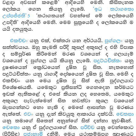
වළඳා අවසන් කළෙම්’ ආදියෙහි මෙනි. කිසිතැනක
ලෝකය ගෙන කියනු ලැබේ.
‘ඉධ තථාගතො
උප්පජ්ජති’
‘තථාගතයන් වහන්සේ මේ ලෝකයෙහි
5
උපදිති’ ආදියෙහි මෙනි. මෙම සූත්‍රයෙහි ද ලෝකයෙහි ම
යයි දතයුතුය.
එකච්චං
යනු එක්, එක්තරා යන අර්ථයයි.
පුග්ගලං
යනු
සත්ත්වයාය. ඔහු කැමති පරිදි කුසල් අකුසල් ද එහි විපාක
ද සම්පූර්ණ කිරිමෙන් මරණ වශයෙන් ද ගලායෑම්
වශයෙන් ද පුග්ගල යයි කියනු ලැබේ.
පදුට්ඨචිත්තං
යනු
දූෂණයෙන් ක්‍රෝධයෙන් දූෂිත වූ සිත. නැතහොත්
පදුට්ඨචිත්තං යනු රාගාදී දෝෂයෙන් දූෂිත වූ සිත. මෙහි ද
එකච්චං යන මෙය දූෂිත වූ සිත් ඇති පුද්ගලයාට
විශේෂණයකි. යමෙකුට ප්‍රතිසන්ධි ගෙනදෙන කර්මයට
ඉඩක් ඇතිකළේ ද එසේ කියන ලද හෙතෙම, යමෙකුට
අකුශල පැවැත්මෙන් සිත නවත්වා කුශල වශයෙන්
බැසගන්නට නො හැකි ද මෙසේ ආසන්න වූ මරණය
ඇත්තේ.
එවං
යනු දැන් කිවයුතු ආකාරය දක්වයි.
චෙතසා
යනු තමාගේ සිතෙන් අනුන්ගේ සිත් දන්නා නුවණින්.
චෙතො
යනු ඒ පුද්ගලයාගේ සිත.
පරිච්ච
යනු වෙන්කොට
(පිරිසිඳ)
පජානාමි
දනිමි. මෙය යථාකම්මූපග ඤාණයට