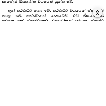
සංසේදජ ඕපපාතික වශයෙන් යුක්ත වේ.
දැන් පරමාර්ථ කතා වේ. පරමාර්ථ වශයෙන් ස්කන්ධම
පහළ වේ. සත්ත්වයෝ නොවෙති. එහි ඒකවෝකාර
භවයක එක් ස්කන්ධයක්ද චතුවෝකාර භවයක ස්කන්ධ
සතරක්ද පංචවෝකාර භවයෙහි ස්කන්ධ පහක්ද යන
ගණන දැනගත යුතුය.
පාතුභාවො
උපත,
ආයතනං
යන
මෙහි ඒ ඒ උපදින ආයතන වශයෙන් සංග්‍රහය දතයුතුය.
පටිලාභො
පරම්පරාව පහළවීමය. පහළවන්නේ ඒවා
ලබාගන්නෝ නොවෙති.
අයං වුච්චති
ජාති මෙය ජාති යයි
කියනු ලැබේ. එය වනාහි ඒ ඒ භවයෙහි පළමු ඉපදීම
ලක්‍ෂණ කොට ඇත්තේය. අතීත භවයෙන් මෙහි වැටහෙන
ආකාරයයි.
දැන් ජාතියේ දුක්ඛ අර්ථය දැනගත යුතුය. මේ ජාතිය
තමාම දුක් නොවේ. දුක්ඛ උත්පත්තිය වනාහි
වස්තුභාවයෙන් දුක් වේයයි කියන ලදි. ‘දුකෙහි වස්තු
කවෙර්ද? එය භාග්‍යවතුන් වහන්සේ විසින් උපමා
වශයෙන් බාල පණ්ඩිත සූත්‍රාදියෙහි දේශනා කරන ලදි.
අපායිකයන්ට දුක් වේ. සුගතියෙහිද මිනිස්ලොව ගැබ්බැස
ගන්නා මූලාකාදි දුක් උපදී. එහි සියළු වස්තු මෙසේය.