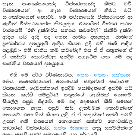
තැන සංක්‍ෂේපයෙන්ද විස්තරයෙන්ද කීමට වටී.
විස්තරයෙන් ආ තැන විස්තරයෙන් කීමට වටී.
සංක්‍ෂේපයෙන් නොවටී. මේ ස්ථානයෙහි විස්තරයෙන් ආ
බැවින් විස්තරයෙන්ම කිවයුතුය. එහෙයින් විස්තර කරන
වාරයෙහි “එහි දුක්ඛාර්ය සත්‍යය කවරේද?” ජාතිපි දුක්ඛා
ආදිය යයි ආදි පද ගෙන ජාතිය දතයුතුය. ජාතියේ
දුක්ඛාර්ථය දතයුතුයි ආදිය කියන ලදි. එහි ජාති ආදිය
පළමුව:- එහි ජාතිය නම් කවරේද? එය ඒ ඒ සතුන්ගේ ඒ
ඒ සත්ත්ව කොටස්වල ඉපදීම පහළවීම යන මේ පද
භාජනිය වශයෙන් දතයුතුය.
එහි මේ අර්ථ වර්ණනාවය.
තෙසං තෙසං සත්තානං
මෙය සංක්‍ෂේපයෙන් නොයෙක් සතුන්ගේ සාධාරණ
විස්තරයකි. දේවදත්තගේ ඉපදීම සෝමදත්ගේ ඉපදීම යයි
කියන කල්හි සම්පූර්ණ සතුන්ගේ ගැනීමක් නොවේ.
සියල්ල පසුව සිදුවේ. මේ පද දෙකෙන් කිසි සතෙක්
නොගෙන නැත. පසුව කිසි දැන්වීමක් නොවන්නේ
නොවේ. එහෙයින් කියන ලදි. ඒ ඒ සතුන්ගේ තමහී තමහී
උපන් ගති වශයෙන් නොයෙක් සත්ත්ව කොටස්වල
සාධාරණ විස්තරයයි.
සත්ත නිකායෙ
යනු සත්වයින්ගේ
කොටසෙහි සත්ව සමූහයෙහි යන අර්ථයයි.