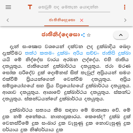
ජාතිනිද‍්දෙසො
ජාතිනිද්දෙසො
දැන් සංක්‍ෂෙප වශයෙන් දක්වන ලද දුක්ඛාදිය බෙදා
දැක්වීමට
තත්ථ කතමං දුක්ඛං අරිය සච්චං ජාතිපි දුක්ඛා
යයි මේ නිද්දේස වාරය අරඹන ලද්දේය. එහි ජාතිය
දතයුතුය. ජාතියෙන් දුක්ඛාර්ථය දතයුතුය. ජරා මරණ
සෝක පරිදේව දුක් දොම්නස් සිත් තැවුල් අප්‍රියයන් සමග
එක්වීම් ප්‍රියයන්ගෙන් වෙන්වීම දතයුතුය. අප්‍රිය
සම්ප්‍රයෝගයේ සහ ප්‍රිය විප්‍රයෝගයේ දුක්ඛාර්ථය දතයුතුය.
ආශාව දතයුතුය. ආශාවේ දුක්ඛාර්ථය දතයුතුය. ස්කන්ධ
දතයුතුය. ස්කන්ධයන්ගේ දුක්ඛාර්ථය දතයුතුය.
දුක්ඛාර්ථය සත්‍යය කීම සඳහා මේ මාතෘකා වේ. මේ
දුක නම් අනේකය. නානාප්‍රකාරය. කෙසේද? දුක්ඛ දුක්
වෙනස්වීමේ දුක සංඛාර දුක වැසුණු දුක නොවැසුණු දුක
පර්යාය දුක නිෂ්පර්යාය දුක