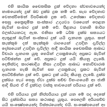
එහි කායික චෛතසික දුක් වේදනා ස්වභාවයෙන්ද
නාමයෙන්ද දුක් බව දුක්ඛ දුක නම් වේ. සැප වේදනාව
වෙනස්වීමෙන් විපරිණාම දුක වේ. උපේක්‍ෂා වේදනාව
සෙසු ත්‍රෛභූමික සංස්කාර උදයව්‍ය වශයෙන් පෙළන
බැවින් සංඛාර දුක් නම් වේ. පීළනය වනාහි මාර්ග
ඵලස්ථයනටද ඇත. එනිසා මේ ධර්ම දුක්ඛ සත්‍යයට
ඇතුළත් බැවින් සංස්කාර දුක් යයි දැනගත යුතුය. කන්
කැක්කුම දත් කැක්කුම රාගයෙන් උපදින දැවිල්ල
දෝසයෙන් උපදින දැවිල්ල ආදී කායික චෛතසික ආබාධ
විචාරා දැනගත යුතු හෙයින් උපක්‍රමයේද අප්‍රකට බැවින්
පටිච්ඡන්න දුක් වේ. අප්‍රකට දුක් යයි කියනු ලැබේ.
දෙතිස්වද කාරණාදිය නිසා උපදින ආබාධ නොවිචාරාම
දැනගත හැකි බැවින් සහ උපක්‍රමයද ප්‍රකට බැවින්
අපටිච්ඡින්න දුක් වේ. ප්‍රකට දුක් යයිද කියනු ලැබේ. දුක්ඛ
දුක්ඛය හැර සෙසු ඒවා දුක්ඛ සච්ච විභංගයෙහි ආ ජාති
ආදි සියළු ඒ ඒ දුක්වල වස්තු භාවයෙන් පරියාය දුක් වේ.
එහි පරියාය දුක් නිප්පරියාය දුක් යන මේ පද දෙකේ
සිට දුක්ඛාර්ය සත්‍ය කථාකළ යුතුය. පෙලෙහි අරියසච්ච
යයි සංක්‍ෂේපයෙන්ද විස්තරයෙන්ද එයි. සංක්‍ෂේපයෙන් ආ