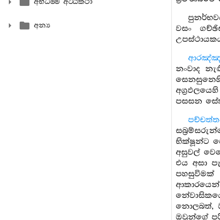
අභිධම‍්ම අට‍්ඨකථා
පුනර්භ
අන්‍ය
වසං ගච්ඡ
උපස්ථායකය
ආරඤ්ඤ
නංවාද නැඟ
සෙනසුනෙහි 
අග්‍රඵලයෙහ
පසසන සේක.
පච්චත්ත
සබ්‍රම්ස
භික්ෂූන්ට 
අසුවල් වෙ
එය අසා ප
පහසුවිමක
ආකාරයෙන්
නේවාසිකයෝ
නොලබත්, 
ඔවුන්ගේ පර