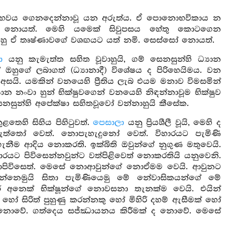
ර්භවය ගෙනදෙන්නාවූ යන අරුත්ය. ඒ පොනොභවිකාය න
ශයට නොයත්. මෙහි යමෙක් සිවුපසය හේතු කොටගෙන
ඔවුහු ඒ තෘෂ්ණාවගේ වශඟයට යත් නමි. සෙස්සෝ නොයත්.
ා
යනු කැමැත්ත සහිත වූවාහුයි, ගම් සෙනසුන්හි ධ්‍යාන
 ඔහුගේ ලබාගත් (ධ්‍යානාදී) විශේෂය ද පිරිහෙයිමය. වන
අසයි. යමකින් වනයෙහි ප්‍රීතිය ලැබ එයම මනාව විමසමින්
යාන නංවා හුන් භික්ෂුවගෙන් වනයෙහි නිඳන්නාවූම භික්ෂුව
න්හි අපේක්ෂා සහිතවූවෝ වන්නාහුයි කීසේක.
තෙහි සිහිය පිහිටුවත්.
පෙසාලා
යනු ප්‍රියශීලී වූයි, මෙහි ද
ැත්තෝ වෙත්. නොපැහැදුනෝ වෙත්. විහාරයට පැමිණි
 ගැනීම ආදිය නොකරති. ඉක්බිති ඔවුන්ගේ නුගුණ මතුවෙයි.
ාරයට පිවිසෙන්නවුන්ට වත්පිළිවෙත් නොකරතියි යනුවෙනි.
ොපිවිසෙත්. මෙසේ නොආවුන්ගේ නොඒමම වෙයි. ආවුනට
න්නෙමුයි සිතා පැමිණියෙමු මේ නේවාසිකයන්ගේ මේ
 අනෙක් භික්ෂූන්ගේ නොවසනා තැනක්ම වෙයි. එයින්
ෝ සිරිත් පුහුණු කරන්නකු හෝ මිහිරි දහම් ඇසීමක් හෝ
) නොවේ. ගත්දෙය සජ්ඣායනය කිරීමක් ද නොවේ. මෙසේ