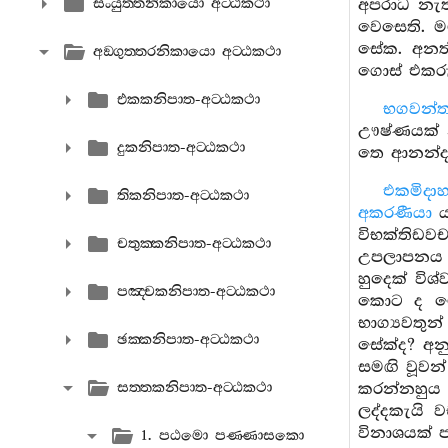
සංයුත‍්තනිකායො අට‍්ඨකථා
අපරාධ නැත
වෙසෙති. ම
සේක. අනර්
අඞ‍්ගුත‍්තරනිකායො අට‍්ඨකථා
ගොස් එකරු
එකකනිපාත-අට‍්ඨකථා
භගවන්ත
ඌෂ්ණයක් න
දුකනිපාත-අට‍්ඨකථා
තෙ ආනන්ද 
එකමිදාහ
තිකනිපාත-අට‍්ඨකථා
අකරණීයා
ය
විභක්තිඩ
චතුක‍්කනිපාත-අට‍්ඨකථා
උපලාපනය න
හුදෙක් වි
පඤ‍්චකනිපාත-අට‍්ඨකථා
කොට ද මොව
භාග්‍යවතු
ඡක‍්කනිපාත-අට‍්ඨකථා
සේක්ද? අන
සමඟි වූවන්
සත‍්තකනිපාත-අට‍්ඨකථා
කරන්නහුය
ලද්දකැයි 
විනාශයක් ප
1. පඨමො පණ‍්ණාසකො