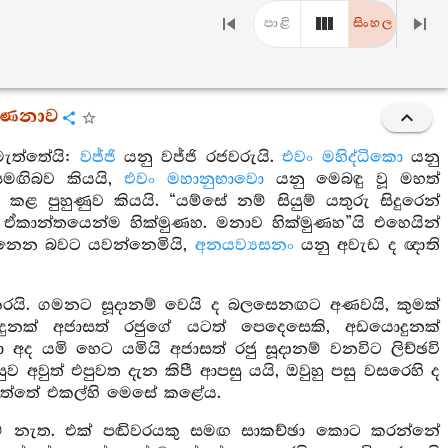
පාළි
සිංහල
වර්ණනාව
මැත්තේයි:
වජ්ජි
යනු වජ්ජි රජවරුයි.
එවං මහිද්ධිකො
යනු
 සමඟිබව කියයි,
එවං මහානුභාවො
යනු මෙබඳු වූ මහත්
 කළ පුහුණුව කියයි. “යම්සේ නම් සියුම් යතුරු සිදුරෙන්
කාන්තයෙන්ම හික්මුණහ. මනාව හික්මුණහ”යි එහෙයින්
ෙන බවට යවන්නෙමියි,
අනයව්‍යසනං
යනු අවැඩ ද ඥාති
ම කරයි. ගමනට සූදානම් වෙයි ද බලසෙනඟට අණවයි, කුමක්
ුනක් අජාසත් රජුගේ යටත් පෙදෙසෙකි, අඩයොදුනක්
ා අද යමි හෙට යමියි අජාසත් රජු සූදානම් වනවිට ලිච්ඡවි
ව අවුත් එපුවත දැන කිපී ආපසු යයි, ඔවුහු පසු වසරෙහි ද
ඇත්තේ එකල්හි මෙසේ කළේය.
් නම් නැත. එක් පඬිවරයකු සමඟ සාකච්ඡා කොට කරන්නේ