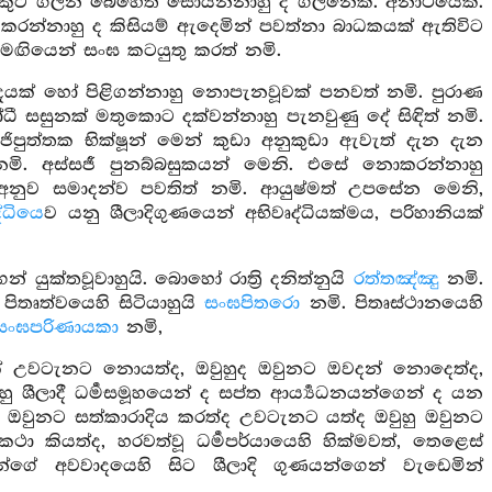
ලනකුට ගිලන් බෙහෙත් සොයන්නාහු ද ගිලනෙකි. අනාථයෙකි.
 කරන්නාහු ද කිසියම් ඇදෙමින් පවත්නා බාධකයක් ඇතිවිට
සමඟියෙන් සංඝ කටයුතු කරත් නමි.
පදයක් හෝ පිළිගන්නාහු නොපැනවූවක් පනවත් නමි. පුරාණ
ෝධී සසුනක් මතුකොට දක්වන්නාහු පැනවුණු දේ සිඳිත් නමි.
ජ්ජිපුත්තක භික්ෂූන් මෙන් කුඩා අනුකුඩා ඇවැත් දැන දැන
මි. අස්සජී පුනබ්බසුකයන් මෙනි. එසේ නොකරන්නාහු
අනුව සමාදන්ව පවතිත් නමි. ආයුෂ්මත් උපසේන මෙනි,
ද්ධියෙ
ව යනු ශීලාදිගුණයෙන් අභිවෘද්ධියක්මය, පරිහානියක්
යුක්තවූවාහුයි. බොහෝ රාත්‍රි දනිත්නුයි
රත්තඤ්ඤු
නමි.
ිතෘත්වයෙහි සිටියාහුයි
සංඝපිතරො
නමි. පිතෘස්ථානයෙහි
සංඝපරිණායකා
නමි,
් උවටැනට නොයත්ද, ඔවුහුද ඔවුනට ඔවදන් නොදෙත්ද,
ු ශීලාදී ධර්‍මසමූහයෙන් ද සප්ත ආර්‍ය්‍යධනයන්ගෙන් ද යන
ි ඔවුනට සත්කාරාදිය කරත්ද උවටැනට යත්ද ඔවුහු ඔවුනට
කථා කියත්ද, හරවත්වූ ධර්‍මපර්යායෙහි හික්මවත්, තෙළෙස්
න්ගේ අවවාදයෙහි සිට ශීලාදි ගුණයන්ගෙන් වැඩෙමින්