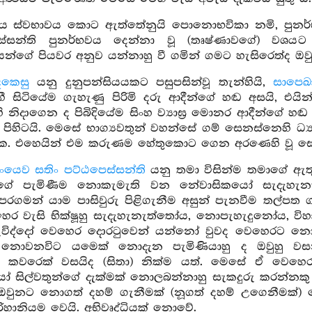
වය ස්වභාවය කොට ඇත්තේනුයි පොනොභවිකා නමි, පුන
ිස්සන්ති පුනර්භවය දෙන්නා වූ (තෘෂ්ණාවගේ) ව
න්ගේ පියවර අනුව යන්නාහු වී ගමින් ගමට හැසිරෙත්ද 
කෙසු
යනු දුනුපන්සියයකට පසුපසින්වූ තැන්හියි,
සාපෙඛ
ී සිටියේම ගැහැණු පිරිමි දරු ආදීන්ගේ හඬ අසයි, එයින්
නිදාගෙන ද පිබිදියේම සිංහ ව්‍යාඝ්‍ර මොනර ආදීන්ගේ හඬ 
ි පිහිටයි. මෙසේ භාග්‍යවතුන් වහන්සේ ගම් සෙනස්නෙහි ධ්‍
 එහෙයින් එම කරුණම හේතුකොට ගෙන අරණෙහි වූ සෙනසු
ංයෙව සතිං පට්ඨපෙස්සන්ති
යනු තමා විසින්ම තමාගේ ඇතුළ
රුන්ගේ පැමිණීම නොකැමැති වන නේවාසිකයෝ සැදැහැන
පෙරගමන් යාම පාසිවුරු පිළිගැනීම අසුන් පැනවීම තල්පත
හෙර වැසි භික්ෂූහු සැදැහැනැත්තෝය, නොපැහැදුනෝය, විහ
ැවිද්දෝ වෙහෙර දොරටුවෙන් යන්නෝ වුවද වෙහෙරට න
් නොවනවිට යමෙක් නොදැන පැමිණියාහු ද ඔවුහු වස
 කවරෙක් වසයිද (සිතා) නික්ම යත්. මෙසේ ඒ වෙහෙර
 සිල්වතුන්ගේ දැක්මක් නොලබන්නාහු සැකදුරු කරන්නකු හ
ඔවුනට නොගත් දහම් ගැනීමක් (නූගත් දහම් උගෙනීමක්
ිහානියම වෙයි. අභිවෘද්ධියක් නොවේ.