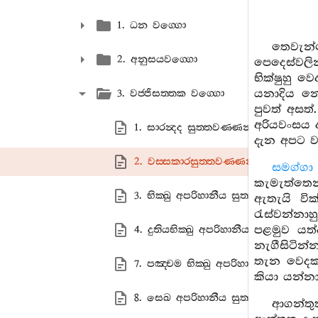
1. ධන වග‍්ගො
තෙවැන
2. අනුසයවග‍්ගො
පෙදෙස්වලින
භික්ෂුහු ව
යනාදිය නොද
3. වජ‍්ජිසත‍්තක වග‍්ගො
පුවත් අසත්
අරියවංසය ද
1. සාරන්‍දද සුත‍්තවණ‍්ණනා
දැන අපට ව
2. වස‍්සකාරසුත‍්තවණ‍්ණනා
සමග්ග
කැමැත්තෙන
3. භික‍්ඛු අපරිහානීය සුත‍්තවණ‍්ණනා
ඇතැයි වි
රැස්වන්නා
පළමුව යත්
4. දුතියභික‍්ඛු අපරිහානීය සුත‍්තවණ‍්ණන
නැගීසිටින
තැන වෙදකම
7. පඤ‍්චම භික‍්ඛු අපරිහානීය සුත‍්තවණ
කියා යන්නා
8. සෙඛ අපරිහානීය සුත‍්තවණ‍්ණනා
ආගන්තු