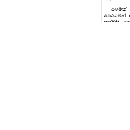
යමෙක් 
පෙරගමන් ආ
ඉක්බිති, අ
යශෝරාවය ප
වැඳ හිඳිත
සෙනසුන ගැ
විනය උගණිත
සිට පිළිස
සංවාසය නි
සිවුවැන
නොකරත්ද ඔ
උගන්නා වේ
න කම්මාරා
යමෙක් 
අරුත්සුන
මෙතෙම අරු