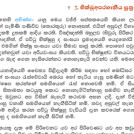
3. භික්ඛුඅපරහානීය සූත්
්නෙහි
අභිණ්හං
යනු මෙය වජ්ජි සප්තකයෙහි කියන ලද
් පැමිණි පණිවිඩ (තොරතුරු) නොඅසත්. එයින් අසුවල් විහා
ෙදකම් දූතකම් ආදිය කරති. විඤ්ඤත්ති බහුලව (සිවුරු පිරික
නිත්. ඒ පවිටු භික්ෂුහු ද සංඝයා ප්‍රමාදයෙහි යෙදුනෝයි
. එමගින් භික්ෂු සංඝයා යවා සීමාව සෘජු කරති. පොහෝ පවුර
න්නවුන් යවා අරියවංසය කියවති. පවිටු භික්ෂූන්ට විනයධරයන්
ග බැඳ ගෙන හැසිරෙන්නට නොහැකැයි වෙන්ව යති. මෙසේ 
ා
යනාදියෙහි චෛත්‍ය පිළිදැගුම් කිරීම සඳහා හෝ බෝධ
් සංඝයා රැස්වේවායි බෙරය හෝ තැටිය ගැසූ පමණින් මට ස
ක්ෂෙප කරන්නේ සමඟියෙන් රැස් නොවෙති නමි. ඒ සි
හු සිතාමතා කටයුතු කොට නොනැගිටින්නාහු සමඟිව නැඟී 
ද ඔවුනට අප විසින් බැහැරි කථාවම අසන ලදි. දැන් ව
ා
්නාහු වනාහි සමඟියෙන් නැඟීසිටිත් නමි. තවද අසුවල් තැ
් ආදිය කරන පවිටු භික්ෂූහු වැඩියයි දැන කවරෙක් ගො
‍්ණනා
හු ද සමඟියෙන් නැඟී සිටිත් නමි.
කයකු දැක මේ පිරිවෙනට යව අර පිරිවෙණට යව අප කවුදැය