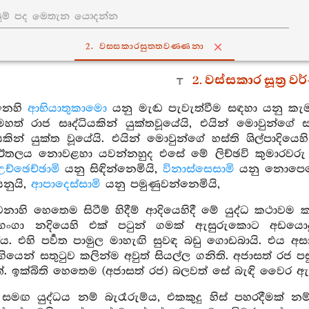
2. වස‍්සකාරසුත‍්තවණ‍්ණනා
2. වස්සකාර සූත්‍ර 
නෙහි
ආභියාතුකාමො
යනු මැඬ පැවැත්වීම සඳහා යනු කැ
මහත් රාජ සෘද්ධියකින් යුක්තවූයේයි, එයින් මොවුන්ගේ
කින් යුක්ත වූයේයි. එයින් මොවුන්ගේ හස්ති ශිල්පාදියෙහි
තලය නොවළහා යවන්නහුද එසේ මේ ලිච්ඡවි කුමාරවරු ඒ
උච්ඡෙච්ඡාමි
යනු සිඳින්නෙමියි,
විනාස්සෙසාමි
යනු නොපෙන
නුයි,
ආපාදෙස්සාමි
යනු පමුණුවන්නෙමියි,
නාහි හෙතෙම සිටීම් හිදීම් ආදියෙහිදී මේ යුද්ධ කථාව
 ගංගා නදියෙහි එක් පටුන් ගමක් ඇසුරුකොට අඩයොද
ේය. එහි පර්‍වත පාමුල මාහැඟි සුවඳ බඩු ගොඩබායි. එය අස
යෙන් සතුටුව කලින්ම අවුත් සියල්ල ගනිති. අජාසත් රජ පසු
. ඉක්බිති හෙතෙම (අජාසත් රජ) බලවත් සේ බැඳි වෛර 
 සමඟ යුද්ධය නම් බැරෑරුම්ය, එකකුදු හිස් පහරදීමක