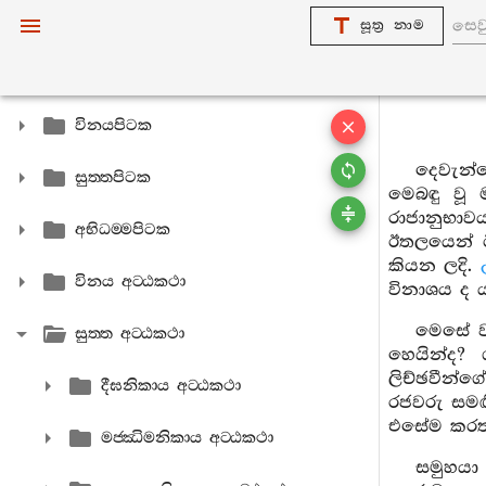
සූත්‍ර නාම
විනයපිටක
දෙවැන්
සුත‍්තපිටක
මෙබඳු වූ 
රාජානුභාවය
අභිධම‍්මපිටක
ඊතලයෙන් ඊ
කියන ලදි.
විනය අට‍්ඨකථා
විනාශය ද ය
මෙසේ ව
සුත‍්ත අට‍්ඨකථා
හෙයින්ද?
ලිච්ඡවීන්ග
දීඝනිකාය අට‍්ඨකථා
රජවරු සමඟි
එසේම කරත්
මජ‍්ඣිමනිකාය අට‍්ඨකථා
සමුහයා