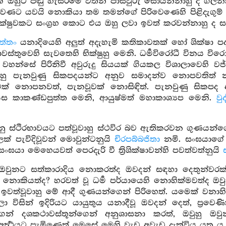
ක ඔහුට පිඬු හැසිරීමේ වතින් පාසිවුරු සොයන්නාහු ද ගි
රිවෙණට යවයි නොකියා තම තමන්ගේ පිරිවෙණෙහි පිළිදැගුම්
ික්ෂුවකට සංග්‍රහ කොට එය ඔහු ලවා ඉවත් කරවන්නාහු ද 
්තං
යනාදියෙහි අලුත් අදැහැමි කතිකාවතක් හෝ ශික්ෂා 
ස්තුවෙහි සැවතෙහි භික්ෂුහු මෙනි. ධර්‍මවිරෝධී විනය විර
් වහන්සේ පිරිනිවී අවුරුදු සියයක් ගියකල විශාලාවෙහි ව
ාහු පැනවුණු සිකපදයන්ට අනුව සමාදන්ව නොපවතිත් න
් නොපනවත්, පැනවූවක් නොසිඳිත්. පැනවුණු සිකපද 
යස කාකණ්ඩපුත්ත මෙනි, ආයුෂ්මත් මහාකාශ්‍යප මෙනි.
වු
ු ස්ථිරභාවයට පත්වූවාහු ස්ථවිර බව ඇතිකරවන ගුණයන්ගෙන් 
 පැවිදිවූවන් මොවුන්ටනුයි
චිරපබ්බජිතා
නමි. සංඝයාගේ ප
 සංඝයා මෙහෙයවත් පෙරදැරි වී ත්‍රිශික්ෂාවන්හි පවත්වත්නුයි
ඔවුනට සත්කාරාදිය නොකරත්ද ඔවදන් සඳහා දෙතුන්වරක
ා නොකියත්ද? හරවත් වූ ධර්‍ම පර්යායෙහි නොහික්මවත්ද ඔවුහ
ඉවත්වූවාහු මේ ආදී ගුණයන්ගෙන් පිරිහෙත්. යමෙක් වනාහ
විසින් ඉදිරියට යායුතුය යනාදීවූ ඔවදන් දෙත්, ප්‍රවෙණි
ෙන් දශකථාවස්තූන්ගෙන් අනුශාසනා කරත්, ඔවුහු ඔවු
අර්‍ත්‍ථයට පැමිණෙත් මෙසේ මෙහි වැඩ අවැඩ දැක්විය යුතු ය.