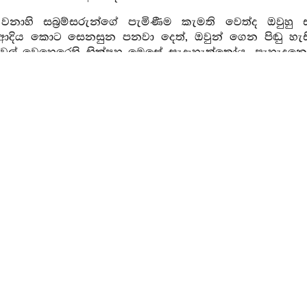
වනාහි සබ්‍රම්සරුන්ගේ පැමිණීම කැමති වෙත්ද ඔවුහු ස
දිය කොට සෙනසුන පනවා දෙත්, ඔවුන් ගෙන පිඬු හැසිරීමට
සුවල් වෙහෙරෙහි භික්ෂූහු මෙසේ සැදැහැත්තෝය, පැහැදුනෝය
ැනනඟයි. එය අසා භික්ෂුහු දුරසිට ද එති. ඔවුනට නේ
්. නවකතරයාගේ සමීපයෙහි අසුනක් ගෙන හිඳ මේ වෙහෙර
ලපෙයි, භික්ෂාව සුලහය ආදිය කියා යාමට (ඉඩ) නොදෙ
්. සූත්‍රාන්තාදිය දරන්නෙක් නම් ඔහුගේ සමීපයෙහි ඒ ඒ
ිඹියාවන් සමඟ රහත් බවට පැමිණෙත්. ආගන්තුකයෝ දින 
සා දහදොළොස් වසරක් වසන්නෙමුයි කියන්නෝ වෙති. මෙසේ ම
4. දෙවැනි භික්ඛු අපරහානීය 
්නෙහි
න කම්මාරාමා
යනු යමෙක් දිනයක සිවුරුකම් කා
වුන් සඳහා මේ ප්‍රතික්ෂෙපයයි. යම් භික්ෂුවක් ඒවා
ලාවෙහි උගනියිද සෑමිඳුල් වත්වේලාවෙහි සෑමිඳුලෙහි
ම නමි.
ගැහැණුන් වැණීම පිරිමින් වැණීම ආදි වශයෙන් අල්ලා
් කථාවෙහි සීමා නොදන්නේ වේද, මෙතෙම
භස්සාරාමො
නමි
ත්සුන් කතා නැත්තේම අරුත්සුන් කථාවෙහි සීමාදැන කර