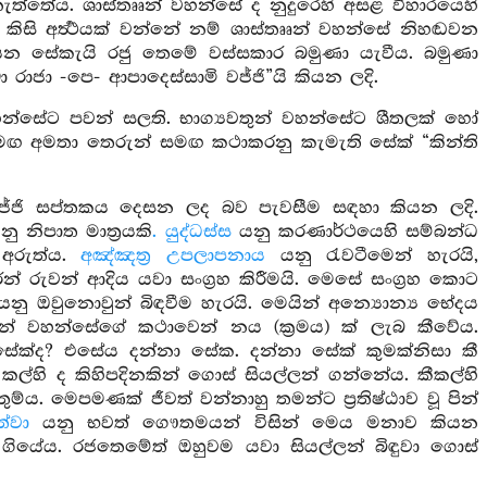
ත්තේය. ශාස්තෲන් වහන්සේ ද නුදුරෙහි අසළ විහාරයෙහි
ිසි අර්‍ත්‍ථයක් වන්නේ නම් ශාස්තෲන් වහන්සේ නිහඬවන
 කියන සේකැයි රජු තෙමේ වස්සකාර බමුණා යැවීය. බමුණා
ා -පෙ- ආපාදෙස්සාමි වජ්ජි”යි කියන ලදි.
හන්සේට පවන් සලති. භාග්‍යවතුන් වහන්සේට ශීතලක් හෝ
ඟ අමතා තෙරුන් සමඟ කථාකරනු කැමැති සේක් “කින්ති
ජ්ජි සප්තකය දෙසන ලද බව පැවසීම සඳහා කියන ලදි.
ු නිපාත මාත්‍රයකි
. යුද්ධස්ස
යනු කරණාර්ථයෙහි සම්බන්ධ
 අරුත්ය.
අඤ්ඤත්‍ර උපලාපනාය
යනු රැවටීමෙන් හැරයි,
 රුවන් ආදිය යවා සංග්‍රහ කිරීමයි. මෙසේ සංග්‍රහ කොට
නු ඔවුනොවුන් බිඳවීම හැරයි. මෙයින් අන්‍යොන්‍ය භේදය
න් වහන්සේගේ කථාවෙන් නය (ක්‍රමය) ක් ලැබ කීවේය.
ේක්ද? එසේය දන්නා සේක. දන්නා සේක් කුමක්නිසා කී
්හි ද කිහිපදිනකින් ගොස් සියල්ලන් ගන්නේය. කීකල්හි
්ය. මෙපමණක් ජීවත් වන්නාහු තමන්ට ප්‍රතිෂ්ඨාව වූ පින්
්වා
යනු භවත් ගෞතමයන් විසින් මෙය මනාව කියන
ගියේය. රජතෙමේත් ඔහුවම යවා සියල්ලන් බිඳුවා ගොස්