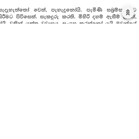
ැදැහැත්තෝ වෙත්, පැහැදුනෝයි. පැමිණි සබ්‍රම්සරුනට
 පිවිසෙත්. සැකදුරු කරති. මිහිරි දහම් ඇසීම් ලබත්,
ි. වතින් යුක්ත වූවාහුය. සංග්‍රහ කරන්නෝ යයි ඔවුන්ගේ
වාසිකයෝ වත් සපයති. ලඟට ගොස් වැඩිමහළු ආගන්තුකයා
ෙහි වසන්නහුද යන්නහුදැයි අසත්. යන්නෙමුයි කීවිට
ත්. ඉදින් හෙතෙම විනයධරයෙක් වේනම් ඔහු සමීපයෙහි
 ධර්‍මය උගනිත්. ඔවුහු ආගන්තුක තෙරවරුන්ගේ අවවාදයෙහි
එකක් දෙකක් වසන්නෙමුයි පැමිණියෙමු. මොවුන්ගේ සුව
ෙහි පරිහානිය හා අභිවෘද්ධිය දතයුතුය.
සූත්‍ර වර්ණනාව
බහන දියපෙරන පෙරහන හැමදීම පාසෝදන පුවරුව ආදිය
 කරන වේලාවෙහිම ඒවා කරයිද උදෙසන වේලෙහි උදෙසයිද
 වත්කරයිද මෙනෙහි කරන වේලෙහි මෙනෙහි කරයිද හෙතෙම
ප සල්ලාපයෙහි යෙදෙමින්ම රෑ දහවල ගෙවයිද මෙබඳු වූ
. යමෙක් වනාහි රෑදහවල්හිදු ධර්‍මය කියයිද පැන විසඳයි ද
න්නේම වෙයි. කුමක්හෙයින්ද යත්? “මහණෙනි රැස්වූ ඔබ