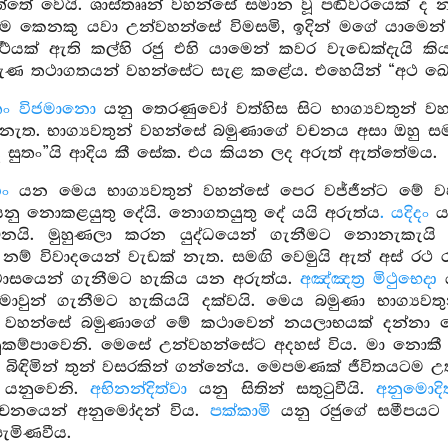
්තේ වෙයි. ශාස්තෲන් වහන්සේ සමාන වූ පඬිවරයෙක් ද නැ
ම කෙනකු යවා උන්වහන්සේ විමසමි, ඉදින් මගේ යාමෙන් ක
‍ත්‍ථයක් ඇති කල්හි රජු එහි යාමෙන් කවර වැඩෙක්දැයි
ණ තථාගතයන් වහන්සේට සැළ කළේය. එහෙයින් “අථ ඛො රාජ
ං විජමානො
යනු තෙරණුවෝ වත්හිස සිට භාග්‍යවතුන් ව
ැත. භාග්‍යවතුන් වහන්සේ බමුණාගේ වචනය අසා ඔහු සම
සුතං”යි ආදිය කී සේක. එය කියන ලද අරුත් ඇත්තේමය.
ං
යන මෙය භාග්‍යවතුන් වහන්සේ පෙර වජ්ජීන්ට මේ ව
නු නොකළයුතු දේයි. නොගතයුතු දේ යයි අරුත්ය
. යදිදං
යන
වචනයි. මුහුණලා කරන යුද්ධයෙන් ගැනීමට නොනැකැයි
ම් විවාදයෙන් වැඩක් නැත. සමඟි වෙමුයි ඇත් අස් රථ රන්
ශ්වාසයෙන් ගැනීමට හැකිය යන අරුත්ය.
අඤ්ඤත්‍ර මිථුභෙදා
ය
ුන් ගැනීමට හැකියයි දක්වයි. මෙය බමුණා භාග්‍යවතු
න් වහන්සේ බමුණාගේ මේ කථාවෙන් නයලාභයක් දන්නා ස
ුකම්පාවෙනි. මෙසේ උන්වහන්සේට අදහස් විය. මා නොකී කල
 බිඳිමින් තුන් වසරකින් ගන්නේය. මෙපමණක් ජීවිතයටම උතුම
 යනුවෙනි.
අභිනන්දිත්වා
යනු සිතින් සතුටුවීයි.
අනුමොදිත
වචනයෙන් අනුමෝදන් විය.
පක්කාමි
යනු රජුගේ සමීපයට 
ැමිණවීය.