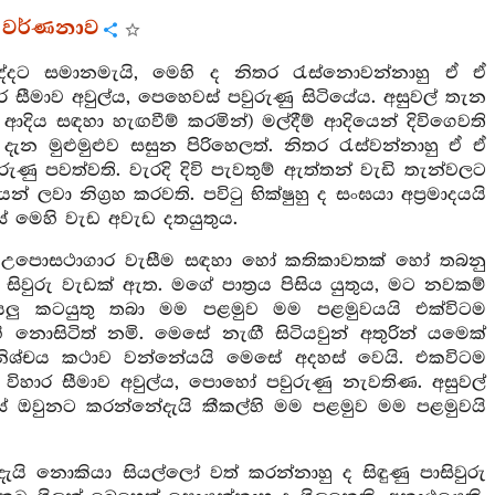
‍ර වර්ණනාව
්දට සමානමැයි, මෙහි ද නිතර රැස්නොවන්නාහු ඒ ඒ
ර සීමාව අවුල්ය, පෙහෙවස් පවුරුණු සිටියේය. අසුවල් තැන
ර ආදිය සඳහා හැඟවීම් කරමින්) මල්දීම් ආදියෙන් දිවිගෙවති
 දැන මුළුමුළුව සසුන පිරිහෙලත්. නිතර රැස්වන්නාහු ඒ ඒ
ුණු පවත්වති. වැරදි දිවි පැවතුම් ඇත්තන් වැඩි තැන්වලට
 ලවා නිග්‍රහ කරවති. පවිටු භික්ෂුහු ද සංඝයා අප්‍රමාදයයි
මෙහි වැඩ අවැඩ දතයුතුය.
ිඝර උපොසථාගාර වැසීම සඳහා හෝ කතිකාවතක් හෝ තබනු
ිවුරු වැඩක් ඇත. මගේ පාත්‍රය පිසිය යුතුය, මට නවකම්
යලු කටයුතු තබා මම පළමුව මම පළමුවයයි එක්විටම
නොසිටිත් නමි. මෙසේ නැඟී සිටියවුන් අතුරින් යමෙක්
ිනිශ්චය කථාව වන්නේයයි මෙසේ අදහස් වෙයි. එකවිටම
න විහාර සීමාව අවුල්ය, පොහෝ පවුරුණු නැවතිණ. අසුවල්
ස් ඔවුනට කරන්නේදැයි කීකල්හි මම පළමුව මම පළමුවයි
ි නොකියා සියල්ලෝ වත් කරන්නාහු ද සිඳුණු පාසිවුරු