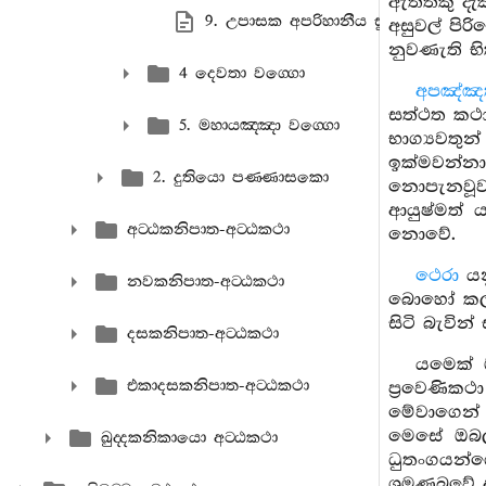
ඇත්තකු දැ
9. උපාසක අපරිහානීය සුත‍්තවණ‍්ණනා
අසුවල් පි
නුවණැති භ
4 දෙවතා වග‍්ගො
අපඤ්ඤත
සත්ථත කථාව
5. මහායඤ‍්ඤා වග‍්ගො
භාග්‍යවතුන
ඉක්මවන්න
2. දුතියො පණ‍්ණාසකො
නොපැනවූවක
ආයුෂ්මත් 
අට‍්ඨකනිපාත-අට‍්ඨකථා
නොවේ.
ථෙරා
යන
නවකනිපාත-අට‍්ඨකථා
බොහෝ කලක්
සිටි බැවින්
දසකනිපාත-අට‍්ඨකථා
යමෙක් 
එකාදසකනිපාත-අට‍්ඨකථා
ප්‍රවෙණිකථ
මේවාගෙන් 
මෙසේ ඔබලා 
ඛුද‍්දකනිකායො අට‍්ඨකථා
ධුතංගයන්ග
ශ්‍රමණබවේ 