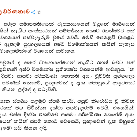
්‍ර වර්ණනාව
 අරූප සමාපත්තියෙන් රූපකායයෙන් මිඳුනේ මාර්‍ගයෙන්
න් නැඟිට සංස්කාරයන් සම්මර්‍ශනය කොට රහත්බවට පත්
ශයෙන් පස්වැදෑරුම් වූයේ වෙයි. මෙහි පෙළෙහි (පෙළට
 ඇතැම් පුද්ගලයෙක් අෂ්ට විමොක්ෂයන් කයින් පැහැස
 විමාෂලාභීන්ගේ වශයෙන් ආවාහුය,
‍ශකවූයේ ද සතර ධ්‍යානයන්ගෙන් නැඟිට රහත් බවට පත්
වනාහි අෂ්ට විමොක්ෂ ප්‍රතික්‍ෂේප වශයෙන්ම ආවාහුය. “න
ස්වා ආසවා පරික්ඛිණා හොන්ති අයං වුච්චති පුග්ගලො
ේ පමණක් නොවේ, ප්‍රඥාවෙන් ද දැක මොහුගේ ආශ්‍රවයෝ
ේ කියන ලද්දේ ද එබැවිනි.
යාන ස්පර්‍ශය පළමුව ස්පර්‍ශ කරයි, පසුව නිරොධය වූ නිවන
 රහත් මග සිටින්නා දක්වා සයවැදෑරුම් වෙයි, එහෙයින්,
ාය චස්ස දිස්වා එකච්චෙ ආසවා පරික්ඛීණා හොන්ති අයං
යන් කයින් ස්පර්‍ශ කොට වෙසෙයි, ප්‍රඥාවෙන් දැක ඔහුගේ
ැබේ) යයි කියන ලදි.