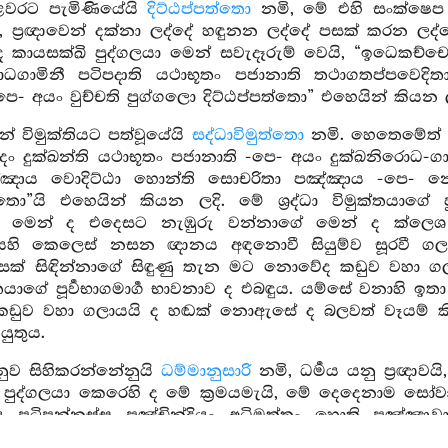
ෙළවරට පැමිණියේයි
දිට්ඨප්පත්තො
නමි, මේ එහි සංක්ෂෙප 
, ප්‍රඥාවෙන් දක්නා ලද්දේ හඳුනන ලද්දේ පසක් කරන ලද්දේ, 
කායසක්ඛි පුද්ගලයා මෙන් සවැදෑරුම් වෙයි, “ඉධෙකච්චො
ොධගාමිනී පටිපදාති යථාභූතං පජානාති තථාගතප්පවෙද
- අයං වුච්චති පුග්ගලො දිට්ඨප්පත්තො” එහෙයින් කියන ල
වෙන් විමුක්තියට පත්වූයේයි
සද්ධාවිමුත්තො
නමි. හෙතෙමේත් ක
ං දුක්ඛන්ති යථාභූතං පජානාති -පෙ- අයං දුක්ඛනිරොධ-ග
්ඤාය වොදිට්ඨා හොන්ති සොචරිතා පඤ්ඤාය -පෙ- නො 
ත්තො”යි එහෙයින් කියන ලදි. මේ ශ්‍රද්ධා විමුක්තයාගේ 
මෙන් ද එදෙසට නැඹුරු වන්නාගේ මෙන් ද ක්ලෙශ ක්ෂය ව
ෂණයෙහි කෙලෙස් නසන ඥානය අඳනොවී සියුම්ව සූරවී ගල
සක් සිඳින්නාගේ සිඳුණු තැන මට නොවේද කඩුව වහා
මුක්තයාගේ පූර්‍වභාගමාර්‍ග භාවනාව ද එබඳුය. යම්සේ වනාහි 
ඩුව වහා ගලායයි ද හඬක් නොඇසේ ද බලවත් වෑයම් කිරීමක්
යුතුය.
අනුව සිහිකරන්නේනුයි
ධම්මානුසාරි
නමි, ධර්‍මය යනු ප්‍රඥා
රී පුද්ගලයා කෙරෙහි ද මේ ක්‍රමයමැයි, මේ දෙදෙනාම සෝව
යාය පටිපන්නස්ස පඤ්චින්ද්‍රියං අධිමත්තං හොති පඤ්ඤා
්මානුසාරී” යස්ස පුග්ගලස්ස සොතාපත්තිඵලසච්ඡිකිරියාය