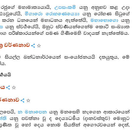
ුගේ මහාමාත්‍යයායි,
උපසංකමි
යනු අනුභව කළ උදා
‍යවූයේයි,
මිගාරො රොහණෙය්‍යො
යනු රෝහණ සිටුගේ
ග කරන ධනයෙන් මහාධනය ඇත්තේයි,
මහාභොගො
යනු
්ස
යනු ස්වර්‍ගයේයි, ඔහුට ස්වර්‍ණයන්ගෙන්ම කොටි සංඛ්‍යාත
භොග පරිෂ්කාරයන්ගේ පමණ ගිණීමෙහි වාදයක් නැත්තේමය.
‍ර වර්ණනාව
 සියල්ල ඛන්ධනාර්ථයෙන් සංයෝජනයයි දතයුතුය, මේ
ේය.
්‍ගයයි
ගය
 වර්ණනාව
ැලපෙයි,
න මනාපෙන
යනු මනසෙහි නැගෙන ආකාරයෙන්
්ති
යනු පවත්නා වූ ද දෙය්‍යධර්‍මය (දානවස්තුව) මොහුට
්‍රණීත වූ හෝ දෙය නොම සියතින් අගෞරවයෙන් දෙත්,