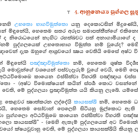
4. ආහුනෙය්‍ය පුග්ගල සූත
න්නෙහි
උභතො භාගවිමුත්තො
යනු දෙකොටසින් මිදුණේයි,
් මිඳුනේයි, හෙතෙම සතර අරූප සමාපත්තීන්ගේ එකිනෙකි
ේ ද නිරොධයෙන් නැඟිට රහත්බවට පත් අනාගාමියාගේ ද ව
නම් පුද්ගලයෙක් උභතොභාග විමුත්ත නම් වූයේද? මෙහි
‍රඥාවෙන් දැක ඔහුගේ ආශ්‍රවයෝ ක්‍ෂය වෙතියි මෙසේ අෂ්ට
ෙන් මිඳුනේයි
පඤ්ඤාවිමුත්තො
නමි, හෙතෙම ශුෂ්ක විදර්
ි මොවුන්ගේ වශයෙන් පස්වැදෑරුම් වූයේ වෙයි, මෙහි පෙළ
්ඨවිමොඛෙ කායෙන ඵස්සිත්වා විහරති පඤ්ඤාය චස්ස දි
්තො - (අෂ්ට විමොක්ෂයන් කයින් ස්පර්‍ශ කොට වසන්න
ු වෙති, මේ පුද්ගලයා ප්‍රඤාවිමුත්ත යයි කියනු ලැබේ. යම්ස
 කළ කෙළවර ක්‍ෂාත්කරන ලද්දේයි
කායසක්ඛි
නමි, හෙතෙම ධ්‍
්‍ෂ කරයි, හෙතෙම සෝවාන් පෙලෙහි සිටියහු මුල්කොට ඇති
 පුග්ගලො අට්ඨවිමුඛෙ කායෙන ඵස්සිත්වා විහරති පඤ්ඤ
ග්ගලො කායසක්ඛි” - (මෙහි ඇතැම් පුද්ගලයෙක් අට විමොක්ෂ
රවයෝ ක්ෂයවූවාහු වෙති, මේ පුද්ගලයා කායසක්ඛියි කියනු ල