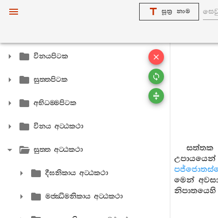
සූත්‍ර නාම
විනයපිටක
සුත‍්තපිටක
අභිධම‍්මපිටක
විනය අට‍්ඨකථා
සත්තක 
සුත‍්ත අට‍්ඨකථා
උපායයෙන් 
පජ්ජොතස්
දීඝනිකාය අට‍්ඨකථා
මෙන් අවසා
නිපාතයෙහි
මජ‍්ඣිමනිකාය අට‍්ඨකථා