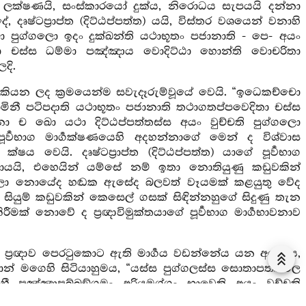
ලක්ෂණයි, සංස්කාරයෝ දුක්ය, නිරොධය සැපයයි දන්නා
දෘෂ්ටප්‍රාප්ත (දිට්ඨප්පත්ත) යයි, විස්තර වශයෙන් වනාහි
 පුග්ගලො ඉදං දුක්ඛන්ති යථාභූතං පජානාති - පෙ- අයං
ිතා චස්ස ධම්මා පඤ්ඤාය වොදිට්ඨා හොන්ති වොචරිතා
දි.
ියන ලද ක්‍රමයෙන්ම සවැදෑරුම්වූයේ වෙයි. “ඉධෙකච්චො
ාමිනී පටිපදාති යථාභූතං පජානාති තථාගතප්පවෙදිතා චස්ස
ච ඛො යථා දිට්ඨප්පත්තස්ස අයං වුච්චති පුග්ගලො
පූර්‍වභාග මාර්‍ගක්ෂණයෙහි අදහන්නාගේ මෙන් ද විශ්වාස
ෙයි. දෘෂ්ටප්‍රාප්ත (දිට්ඨප්පත්ත) යාගේ පූර්‍වභාග
ායයි, එහෙයින් යම්සේ නම් ඉතා නොතියුණු කඩුවකින්
 ගලා නොයේද හඬක ඇසේද බලවත් වෑයමක් කළයුතු වේද
ඉතා සියුම් කඩුවකින් කෙසෙල් ගසක් සිඳින්නහුගේ සිදුණු තැන
 නොවේ ද ප්‍රඥාවිමුක්තයාගේ පූර්‍වභාග මාර්‍ගභාවනාව
වයි, ප්‍රඥාව පෙරටුකොට ඇති මාර්‍ගය වඩන්නේය යන අරුත්ය,
ාන් මගෙහි සිටියාහුමය, “යස්ස පුග්ගලස්ස සොතාපත්තිඵල
වාහී පඤ්ඤාපුබ්බඞ්ගමං අරියමග්ගං භාවෙති අයං වුච්චති
 පටිපන්නස්ස සද්ධින්ද්‍රියං අධිමත්තං හොති සද්ධාවාහී