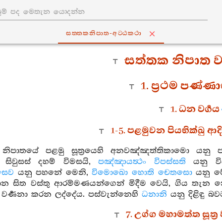
සත‍්තකනිපාත-අට‍්ඨකථා
සත්තක නිපාත ව
1. ප්‍රථම පණ්
1. ධන වර්‍ගය
1-5. පළමුවන පියභික්ඛු ආදි
නිපාතයේ පළමු සූත්‍රයෙහි අනවඤ්ඤත්තිකාමො යනු ප
සිවුසස් දහම් විමසයි,
පඤ්ඤායත්‍ථං විපස්සති
යනු විදර
සෙව
යනු පහනේ මෙනි,
විමොඛො හොති චෙතසො
යනු මේ
න සිත වස්තු ආරම්මණයන්ගෙන් මිදීම වෙයි, ගිය තැන න
 වර්‍ණනා කරන ලද්දේය. පස්වැන්නෙහි
ධනානි
යනු දිළිඳු 
7. උග්ග මහාමත්ත සූත්