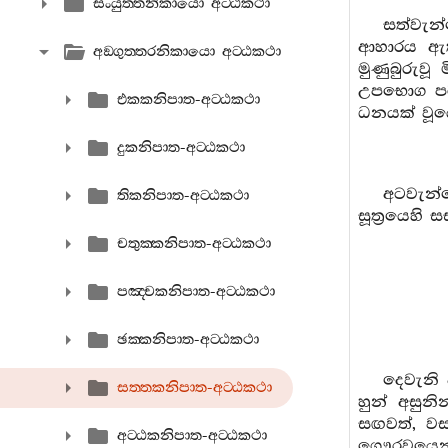
සංයුත‍්තනිකායො අට‍්ඨකථා
සත්වැන
ආහාරය ඇ
අඞ‍්ගුත‍්තරනිකායො අට‍්ඨකථා
මුණුබුරුව
උපභොග පර
එකකනිපාත-අට‍්ඨකථා
ධනයක් වූ
දුකනිපාත-අට‍්ඨකථා
අටවැන
තිකනිපාත-අට‍්ඨකථා
සූත්‍රයෙහි
චතුක‍්කනිපාත-අට‍්ඨකථා
පඤ‍්චකනිපාත-අට‍්ඨකථා
ඡක‍්කනිපාත-අට‍්ඨකථා
දෙවැනි ව
සත‍්තකනිපාත-අට‍්ඨකථා
හුන් අසුන
සඟවත්, ව
අට‍්ඨකනිපාත-අට‍්ඨකථා
ගෞරවයෙන්