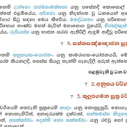
්නෙහි
උග්ගො රාජමහාමත්තො
යනු පසේනදි කොසොල් රජ
ත්තේ එළඹියේය,
අඩ්ඪො
යනු නිදන්ගත වූ ධනයෙන් ආඪ්
ූ මිගාර සිටු සඳහා මෙය කීවේය.
මහද්ධනො
යනු පරිභො
ිභොග භාණ්ඩ මහත් බැවින් මහාභොග වූයේයි,
හිරඤ්ඤස
යේය,
රූපියස්ස
යනු භාජන සරාව ඇතිරිලි ඇඳුම් ආදීවූ පරි
8. සත්තසඤ්ඤොජන සූත්
්නෙහි
අනුනයසංයොජනං
යනු කාමරාගසංයෝජනයයි, මේ
 සසරම කියනලදි. සෙස්ස සියලු තැන්හි පැහැදිලි අරුත් ඇත්ත
පළමුවැනි වූ ධන වර
2. අනුසය වර්
3. කුලූපගමන සූත්‍ර
ර්‍ගයෙහි තෙවැනි සූත්‍රයෙහි
නාලං
යනු නොසුදුසුයි, නොග
ින් නොනැඟිටිත්, අනාදරයක්ම දක්වාත්,
සන්තමස්ස නිගුහන
සත්,
අසක්කච්චං දෙන්ති නො සක්කච්චං
යනු රළුවූ හෝ ප
 නොදෙත්.