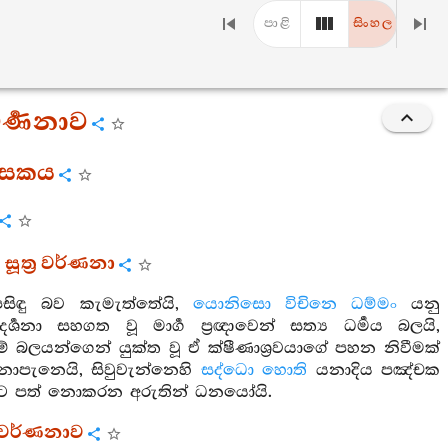
පාළි
සිංහල
ර්‍ණනාව
ණාසකය
 සූත්‍ර වර්ණනා
සිඳු බව කැමැත්තේයි,
යොනිසො විචිනෙ ධම්මං
යනු
්‍ශනා සහගත වූ මාර්‍ග ප්‍රඥාවෙන් සත්‍ය ධර්‍මය බලයි,
 බලයන්ගෙන් යුක්ත වූ ඒ ක්ෂීණාශ්‍රවයාගේ පහන නිවීමක්
ොපැනෙයි, සිවුවැන්නෙහි
සද්ධො හොති
යනාදිය පඤ්චක
බවට පත් නොකරන අරුතින් ධනයෝයි.
‍ර වර්ණනාව