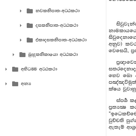
නවකනිපාත-අට‍්ඨකථා
සිවුවැ
දසකනිපාත-අට‍්ඨකථා
නාමකායයෙන
සිවුදෙනාග
එකාදසකනිපාත-අට‍්ඨකථා
අනුව) කවර
වෙසෙයි, ප්
ඛුද‍්දකනිකායො අට‍්ඨකථා
ප්‍රඥාව
සතරදෙනාදැය
අභිධම‍්ම අට‍්ඨකථා
හෙව ඛො අට
පඤ්ඤවිමුත
අන්‍ය
ක්ෂය වූවාහ
ස්පර්‍ශ
ප්‍රත්‍යක
“ඉධෙකච්චො
වුච්චති පු
ඇතැම් ආශ්‍