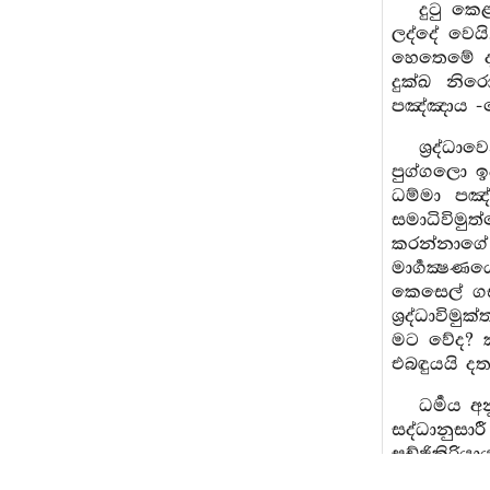
දුටු ක
ලද්දේ වෙයි
හෙතෙමේ ද 
දුක්ඛ නිර
පඤ්ඤාය -පෙ
ශ්‍රද්ධා
පුග්ගලො ඉද
ධම්මා පඤ
සමාධිවිමු
කරන්නාගේ 
මාර්‍ගක්‍
කෙසෙල් ග
ශ්‍රද්ධාවි
මට වේද? ක
එබඳුයයි දත
ධර්‍මය 
සද්ධානුසා
සච්ඡිකිරි
පුග්ගලො ධම