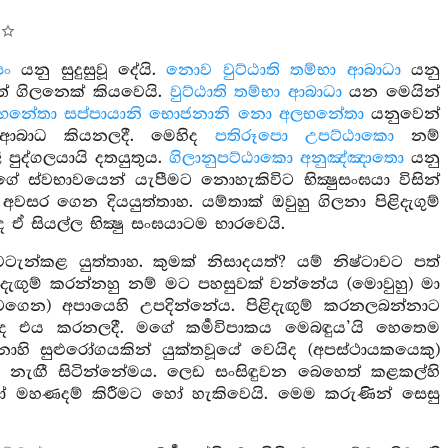
පං
යනු සුදුසුවූ දේයි.
නොව වුට්ඨාති තම්භා ආබාධා
යනු
ත් ගිලනෙක් කියවෙයි.
වුට්ඨාති තම්භා ආබාධා
යන මෙයින්
භනේතා සප්පායානි භොජනානි නො අලභනේතා
යනුවෙන්
ු ආබාධ කියනලදී. මෙහිද
පතිරූපො උපට්ඨාකො
නම්
පුද්ගලයායි දතයුතුය.
ගිලානුපට්ඨාකො අනුඤ්ඤාතො
යනු
මන්ගේ ස්වභාවයෙන් යැපීමට නොහැකිවිට භික්‍ෂුසංඝයා විසින්
ි අවසර ගෙන දියයුත්තාහ. යම්තාක් ඔවුහු ගිලනා පිළිදැගුම්
 සියල්ල භික්‍ෂු සංඝයාටම භාරවෙයි.
වටැන්කළ යුත්තාහ. කුමක් නිසාදයත්? යම් නිෂ්ටාවට පත්
ඟුම් කරන්නහු නම් මට පහසුවක් වන්නේය (මොවුහු) මා
ගෙන) අපායෙහි උපදින්නේය. පිළිදැඟුම් කරනලබන්නාට
ුතුද එය කරනලදී. මගේ කර්‍මවිපාකය මෙබඳුය’යි හෙතෙම
් වනාහි සුළුරෝගයකින් යුක්තවූයේ වෙයිද (අපස්ථායකයෙකු)
ැඟී සිටින්නේමය. ලෙඩ සංසිඳුවන බෙහෙත් කළකල්හි
ෝ මහණදම් කිරීමට හෝ හැකිවෙයි. මෙම කරුණින් සෙසු