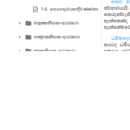
නෙව ඔ
ස්වභාවයයි
7-8. පෙය්‍යාලවග‍්ගාදිවණ‍්ණනා
තෙරුන්වැන
ඇත්තෙක්ද
චතුක‍්කනිපාත-අට‍්ඨකථා
ඇත්තේමවෙ
පඤ‍්චකනිපාත-අට‍්ඨකථා
ධම්මදෙ
අයටද ධර්‍
ප්‍රත්‍යය
ඡක‍්කනිපාත-අට‍්ඨකථා
නොලබන්නේද
යන මෙකරුණි
සත‍්තකනිපාත-අට‍්ඨකථා
අට‍්ඨකනිපාත-අට‍්ඨකථා
තෙවැන
නවකනිපාත-අට‍්ඨකථා
රැස්කරයි.
සව්‍යාපජක්‍
විඳිනුලැබෙ
දසකනිපාත-අට‍්ඨකථා
යම්සේ ඒකාන
බලවත්බවින
එකාදසකනිපාත-අට‍්ඨකථා
මෙය පටිභා