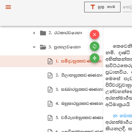
1. පඨමො පණ‍්ණාසකො
සූත්‍ර නාම
1. බාලවග‍්ගො
2. රථකාරවග‍්ගො
තෙවෙනි 
3. පුග‍්ගලවග‍්ගො
නමි. දෘෂ්
අභික්කන
1. සමිද‍්ධසුත‍්තවණ‍්ණනා
සවිට්ඨතෙරු
ප්‍රධානවිය
2. ගිලානසුත‍්තවණ‍්ණනා
මෙසේ පැවසූ
පිරිවරවූවා
3. සඞ‍්ඛාරසුත‍්තවණ‍්ණනා
උන්වහන්සේ
අරහත්මාර්‍ග
4. බහුකාරසුත‍්තවණ‍්ණනා
අධිමාත්‍රය
න ඛොත්‍
5. වජිරූපමසුත‍්තවණ‍්ණනා
අරහත්මාර්
කියනලදී. 
6. සෙවිතබ‍්බසුත‍්තවණ‍්ණනා