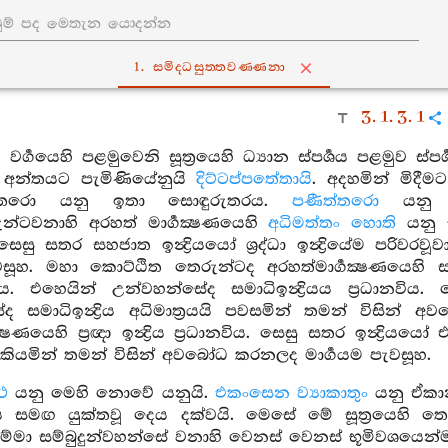
1. සමිද‍්ධසුත‍්තවණ‍්ණනා
3. 1. 3. 1
වර්‍ගයෙහි පළමුවෙනි සූත්‍රයෙහි ධ්‍යාන ස්පර්‍ශය පළමුව ස
ටි අන්තයට පැමිණියේනුයි
දිට්ටප්පතේතායි
. අදහමින් මිදීම
්තතරො යනු ඉතා සොඳුරුතරය.
පණීත්තරො
යනු ඉ
න්ටවනාහි අරහත් මාර්‍ගක්‍ෂණයෙහි
අධිමත්තං හොති
යනු සව
. සෙසු සතර සහජාත ඉන්‍ද්‍රියයෝ ශ්‍රද්ධා ඉන්‍ද්‍රියේම ප
හ. මහා කොට්ඨිත තෙරුන්ටද අරහත්මාර්‍ගක්‍ෂණයෙහි සමාධි 
හුය. එහෙයින් උන්වහන්සේද සමාධිඉන්‍ද්‍රියය ප්‍රධානවිය
ද සමාධිඉන්‍ද්‍රිය අධිමාත්‍රයයි පවසමින් තමන් විසින්
ක්‍ෂණයෙහි ප්‍රඥා ඉන්‍ද්‍රිය ප්‍රධානවිය. සෙසු සතර ඉන්‍ද්‍රිය
යි කියමින් තමන් විසින් අවබෝධ කරනලද මාර්‍ගයම පැවසූහ.
ථ
යනු මෙහි නොවේ යනුයි.
එකංසෙන ව්‍යාකාතුං
යනු ඒකා
‍ගය සමඟ යුක්තවූ දෙය දක්වයි. මෙසේ මේ සූත්‍රයෙහි ත
සම්මා සම්බුදුන්වහන්සේ වනාහි වෙනස් වෙනස් භූමිවශයෙන