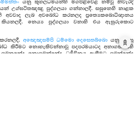
ම්මත්තං
යනු කුහලධර්‍මයන්හි මගපිළිවෙළ නම්වූ නිවැරදි
රයෙන් උග්ඝටිතඤඤු පුද්ගලයා ගන්නාලදී. සසුනෙහි නාළක
යෙහි අවවාද ලැබ අවබෝධ කරනලද ප්‍රත්‍යෙකබොධිඥානය
 කියනලදී. නෙය්‍ය පුද්ගලයා වනාහි එය ඇසුරුකොට
 කරනලදී.
අඤෙඤසම්පි ධම්මො දෙසෙතබ්බො
යනු සෙසු
 අවබෝධ කිරීමට නොහැකිවන්නාවූ පදපරමයාටද අනාගතයෙහි
නයක් ලබනනේද නොලබන්නේද ධර්‍මවිනය ඇසීමට ලබන්නේද
 වටහාගනියි. ලබන්නේවනාහි ඉක්මණින්ම අවබෝධ කරයි.
ත් දෙසියයුතුය.
කායද්වාරයට අදාළ චේතනා රාශියයි.
අභිසංඛරොත්
යනු
්‍රමයමයි.
සව්‍යාපජක්‍ධං ලොකං
යනු දුක්සහිත ලෝකයයි.
්‍යාපජක්‍ධං වෙදනං වෙදීයති
යනු දුක්සහිත විපාකවේදනාව
ි. සෙය්‍යාථාපි සත්තා නෙරයිකා යනු නිරයෙහි උපන් සත්වයෝ
. කිම? එහි උපෙක්‍ෂා වේදනාව නැත්? ඇත. දුක්වේදනාවෙහි
ටියේය. මෙසේ නිරයම නිරයට උපමාකොට ගෙනෙනලදී. එහි