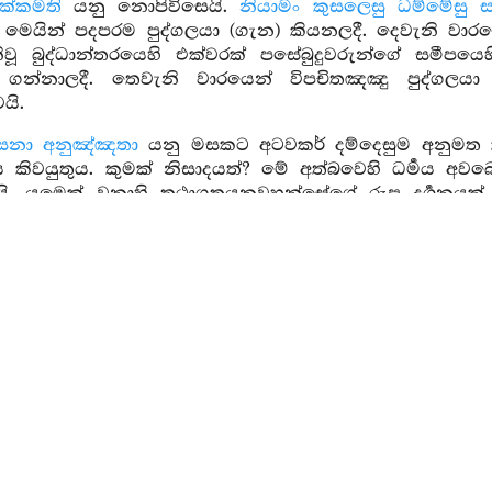
ක්කමති
යනු නොපිවිසෙයි.
නියාමං කුසලෙසු ධම්මේසු ස
. මෙයින් පදපරම පුද්ගලයා (ගැන) කියනලදී. දෙවැනි වා
ිවූ බුද්ධාන්තරයෙහි එක්වරක් පසේබුදුවරුන්ගේ සමීප
 ගන්නාලදී. තෙවැනි වාරයෙන් විපචිතඤඤු පුද්ගලයා
යි.
සනා අනුඤ්ඤතා
යනු මසකට අටවකර් දම්දෙසුම අනුමත
මය කිවයුතුය. කුමක් නිසාදයත්? මේ අත්බවෙහි ධර්‍මය
 වෙයි. යමෙක් වනාහි තථාගතයනවහන්සේගේ රූප දර්‍ශ
 ධර්‍මය වටහාගනියි. හෙතෙම (මේවා) නොලබන්නේවුවද
න් ඔවුනට ධර්‍මය දෙසියයුතුය. තෙවැන්නාට වනාහි යළියළි
3. 1. 3. 3
්නෙහි
සව්‍යාපජක්‍ධං
යනු දුක්සහිතවූයි.
කායසඞඛාරං
යනු 
 ගොඩවල් කරයි. පිඬු කරයි. වාග්මනොද්වාරයන්හිද මෙම ක
ධා ඵස්සා ඵුස්න්ති
යනු දුක්සහිත විපාකස්පර්‍ශයෝ ගැටෙති.
සව
යි. ආබාධ සහිත ආස්වාදරහිත (දුක්‍ඛවේදනාවය) යන අර්‍ත්‍ථය
්ත දුක් ඇති වේදනාව විඳිත්ද එසේ විඳියි යන අර්‍ත්‍ථයි
් ඒ උපෙක්‍ෂා වේදනාව නොසැලකියයුතු තත්වයෙහි සි
ග (සමාන) උපමාව නමි.