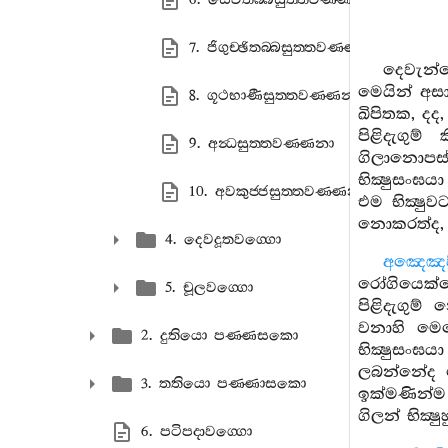
7. ජිගුච‍්ඡිතබ‍්බසුත‍්තවණ‍්ණනා
දෙවැන්
මෙයින් අස
8. ගූථභාණීසුත‍්තවණ‍්ණනා
ඛිපිතක, දද
පිළිදැගු
9. අන්‍ධසුත‍්තවණ‍්ණනා
ගිලානොපස්
භික්‍ෂුසංඝ
10. අවකුජ‍්ජසුත‍්තවණ‍්ණනා
එම භික්‍ෂු
නොකරත්ද, 
4. දෙවදූතවග‍්ගො
අඤෙඤපි
රෝගියෙක්ව
5. චූලවග‍්ගො
පිළිදැගුම
වනාහි මෙස
2. දුතියො පණ‍්ණසකො
භික්‍ෂුසංඝ
ලබන්නේද 
3. තතියො පණ‍්ණාසකො
ඉක්මණින්ම
ගිලන් භික්
6. පටිපදාවග‍්ගො