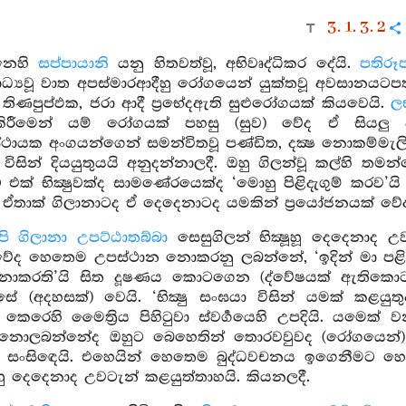
3. 1. 3. 2
නෙහි
සප්පායානි
යනු හිතවත්වූ, අභිවෘද්ධිකර දේයි.
පතිරූ
ාධ්‍යවූ වාත අපස්මාරආදීහු රෝගයෙන් යුක්තවූ අවසානයටප
, තිණපුප්ඵක, ජරා ආදී ප්‍රභේදඇති සුළුරෝගයක් කියවෙයි.
ල
ම් කිරීමෙන් යම් රෝගයක් පහසු (සුව) වේද ඒ සියල
ථායක අංගයන්ගෙන් සමන්විතවූ පණ්ඩිත, දක්‍ෂ නොකම්මැලි 
යා විසින් දියයුතුයයි අනුදන්නාලදී. ඔහු ගිලන්වූ කල්හි ත
වට එක් භික්‍ෂුවක්ද සාමණේරයෙක්ද ‘මොහු පිළිදැගුම් කරව’ය
ඒතාක් ගිලානාටද ඒ දෙදෙනාටද යමකින් ප්‍රයෝජනයක් වේද ඒ
 ගිලානා උපට්ඨාතබ්බා
සෙසුගිලන් භික්‍ෂූහූ දෙදෙනාද උ
ේද හෙතෙම උපස්ථාන නොකරනු ලබන්නේ, ‘ඉදින් මා පළිදැ
් නොකරති’යි සිත දූෂණය කොටගෙන (ද්වේෂයක් ඇතිකොට
ේ (අදහසක්) වෙයි. ‘භික්‍ෂු සංඝයා විසින් යමක් කළය
යා කෙරෙහි මෛත්‍රිය පිහිටුවා ස්වර්‍ගයෙහි උපදියි. යමෙක
නොලබන්නේද ඔහුට බෙහෙතින් තොරවවුවද (රෝගයෙන්) න
 සංසිඳෙයි. එහෙයින් හෙතෙම බුද්ධවචනය ඉගෙනීමට හ
‍ෂුහු දෙදෙනාද උවටැන් කළයුත්තාහයි. කියනලදී.