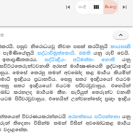
පාළි
සිංහල
්පර්‍ශකරයි. පසුව නිරොධයවූ නිවන පසක් කරයිනුයි
කායසක්‍ඛි
ට පැමිණියේනුයි
සද්ධාවිමුත්තොයි. ඛමති
යනු රුචි වෙයි.
තාප්‍රණීතතරය.
සද්ධින්‍ද්‍රියං අධිමත්තං හොති
යනු
ිට්ඨතෙරුන්ටවනාහි අරහත් මාර්‍ගක්‍ෂණයෙහි ශ්‍රද්ධාඉන්‍ද්‍රිය
රිවරවූවාහුය. මෙසේ තෙරහු තමන් අවබෝද කළ මාර්‍ගය කියමින්
ඉන්‍ද්‍රියය ප්‍රධානවිය. සෙසු සතර ඉන්‍ද්‍රියයෝ එයටම
. සෙසු සතර ඉන්‍ද්‍රියයෝ එයටම පරිවරවූවාහුය. එහෙයින්
 අවබෝධ කරනලද මාර්‍ගයම කීහ. සැරියුත් තෙරුන්ට වනාහි
යෝ එයටම පිරිවරවූවාහුය. එහෙයින් උන්වහන්සේද ප්‍රඥා ඉන්‍ද්‍රිය
න්තයෙන් විවරණයකරන්නටයි
අරහත්තාය පටිපන්නො
යනු
ෙරුන් තිදෙනා විසින්ම තමන් විසින් අවබෝධකළ මාර්‍ගය
්ම වදාළසේක.