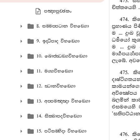
473. ස
චිත්තයෙහි .
පඤ‍්හපුච‍්ඡකං
474. ක
ප්‍රහාණය ප
8. සම‍්මප‍්පධාන විභඞ‍්ගො
ම ... දුඃඛ
ධර්‍මයෝ ක
9. ඉද‍්ධිපාද විභඞ‍්ගො
ම ... දුඃඛ
මාර්‍ගපර්‍ය
10. බොජ‍්ඣඞ‍්ගවිභඞ‍්ගො
ලැබේ. අවශේ
11. මග‍්ගවිභඞ‍්ගො
475. 
දෘෂ්ටිගතය
කාමයන්ගෙන්
12. ඣානවිභඞ‍්ගො
අවික්‍ෂේප
බලමින් කාම
13. අප‍්පමඤ‍්ඤා විභඞ‍්ගො
එසමයෙහි මාර
‘සතිපට්ඨාන
14. සික‍්ඛාපදවිභඞ‍්ගො
15. පටිසම‍්භිදා විභඞ‍්ගො
476. ක