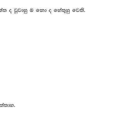
ුක්ත ද වූවාහු ම නො ද හේතූහු වෙති.
ුත්තාහ.