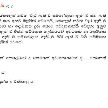
යි.
 කෙලෙස් තවන වැර ඇති ව සම්‍යග්ඥාන ඇති ව සිහි ඇති
හි කය අනුව බලමින් වෙසෙයි, කෙලෙස් තවන වැර ඇති ව
්‍යාව හා දොම්නස දුරු කොට වේදනාවන්හි වේදනා අනුව
ඇති ව චිත්ත සඞ්ඛ්‍යාත ලෝකයෙහි අභිධ්‍යාව හා දොම්නස
ි ව සම්‍යග්ඥාන ඇති ව සිහි ඇති ව ධර්‍ම සඞ්ඛ්‍යාත
ලමින් වෙසේ.
ක් අකුශලයෝ ද කෙතෙක් අව්‍යාකෘතයෝ ද ... කෙතෙක්
 ය.
යුක්ත ද වන්නාහු ය.