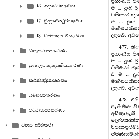
ප්‍රහාණය ප
16. ඤාණවිභඞ‍්ගො
ම ... දුඃඛ 
ධර්‍මයෝ ක
17. ඛුද‍්දකවත්‍ථුවිභඞ‍්ගො
ම ... දුඃඛ
මාර්‍ගපර්‍ය
ලැබේ. අවශේ
18. ධම‍්මහදය විභඞ‍්ගො
477. ක
ධාතුකථාප‍්පකරණං
ප්‍රහාණය ප
ම ... දුඃඛ 
පුග‍්ගලපඤ‍්ඤත‍්තිප‍්පකරණං
ධර්‍මයෝ කු
ව ම ... දු
කථාවත්‍ථුප‍්පකරණං
මාර්‍ගපර්‍
ලැබේ. අවශේ
යමකප‍්පකරණං
478. එ
පැමිණීම පි
පට‍්ඨානප‍්පකරණං
අභිඥාඇති 
ලෝකෝත්තරකු
විනය අට‍්ඨකථා
විපාකප්‍රථම
ස්මෘතිසම්බ