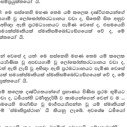
සම්ප්‍රයුක්තයෝ’ යි.
යත්: මෙ සස්නෙහි මහණ තෙම යම් කලෙක දෘෂ්ටිගතයන්ගේ
අපචයගාමී වූ ලෝකෝත්තරධ්‍යානය වඩා ද, සිතෙහි සිත අනුව
ූ අභිඥා ඇති ප්‍රථමධ්‍යානයට පැමිණ වෙසේ ද, එසමයෙහි
ක් සම්‍යක්ස්මෘතියක් ස්මෘතිසම්බෝධ්‍යඞ්ගයෙක් වේ ද, මේ
යුක්තයෝ’ යි.
ව බලමින් වෙසේ ද යත්: මෙ සස්නෙහි මහණ තෙම යම් කලෙක
ර්‍ය්‍යාණික වූ අපචයගාමී වූ ලෝකෝත්තරධ්‍යානය වඩා ද,
ළිවෙත් ඇති ලැසි වූ අභිඥා ඇති ප්‍රථමධ්‍යානයට පැමිණ වෙසේ
මෘතියක් සම්‍යක්ස්මෘතියක් ස්මෘතිසම්බෝධ්‍යඞ්ගයෙක් වේ ද, මේ
රයුක්තයෝ’ යි.
ම් කලෙක දෘෂ්ටිගතයන්ගේ ප්‍රහාණය පිණිස ප්‍රථම භූමියට
ද, ධර්‍මයන්හි ධර්‍මානුදර්ශී ව කාමයන්ගෙන් වෙන් ව ම ...
ෙහි මාර්‍ගාඞ්ග වූ මාර්‍ගපර්‍ය්‍යාපන්න වූ යම් ස්මෘතියක්
මේ ‘ස්මෘතිප්‍රස්ථාන’ යි කියනු ලැබේ. අවශේෂ ධර්‍මයෝ