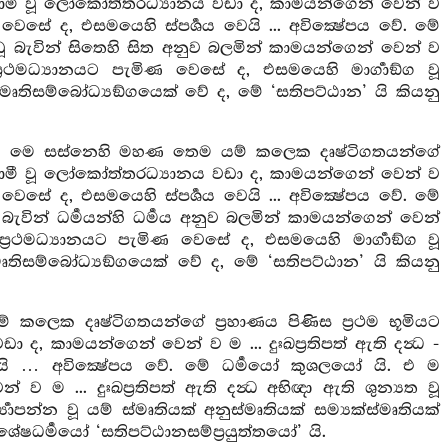
පචයගාමී වූ ලෝකෝත්තරධ්‍යානය වඩා ද, කාමයන්ගෙන් වෙන් ව
ිණ වෙසේ ද, එසමයෙහි ස්පර්‍ශය වෙයි ... අවික්‍ෂේපය වේ. මේ
 බැවින් සිතෙහි සිත අනුව බලමින් කාමයන්ගෙන් වෙන් ව
කප්‍රථමධ්‍යානයට පැමිණ වෙසේ ද, එසමයෙහි මාර්‍ගාඞ්ග වූ
ක් ස්මෘතිසම්බෝධ්‍යඞ්ගයෙක් වේ ද, මේ ‘සතිපට්ඨාන’ යි කියනු
 යත්: මෙ සස්නෙහි මහණ තෙම යම් කලෙක දෘෂ්ටිගතයන්ගේ
පචයගාමී වූ ලෝකෝත්තරධ්‍යානය වඩා ද, කාමයන්ගෙන් වෙන් ව
ිණ වෙසේ ද, එසමයෙහි ස්පර්‍ශය වෙයි ... අවික්‍ෂේපය වේ. මේ
වින් ධර්‍මයන්හි ධර්‍මය අනුව බලමින් කාමයන්ගෙන් වෙන්
ාකප්‍රථමධ්‍යානයට පැමිණ වෙසේ ද, එසමයෙහි මාර්‍ගාඞ්ග වූ
් ස්මෘතිසම්බෝධ්‍යඞ්ගයෙක් වේ ද, මේ ‘සතිපට්ඨාන’ යි කියනු
කලෙක දෘෂ්ටිගතයන්ගේ ප්‍රහාණය පිණිස ප්‍රථම භූමියට
ද, කාමයන්ගෙන් වෙන් ව ම ... දුඃඛප්‍රතිපත් ඇති දන්‍ධ -
ෙයි … අවික්‍ෂේපය වේ. මේ ධර්‍මයෝ කුශලයෝ යි. එ ම
ම ... දුඃඛප්‍රතිපත් ඇති දන්‍ධ අභිඥා ඇති ශුන්‍යත වූ
්‍යාපන්න වූ යම් ස්මෘතියක් අනුස්මෘතියක් සම්‍යක්ස්මෘතියක්
ේෂධර්‍මයෝ ‘සතිපට්ඨානසම්ප්‍රයුත්තයෝ’ යි.