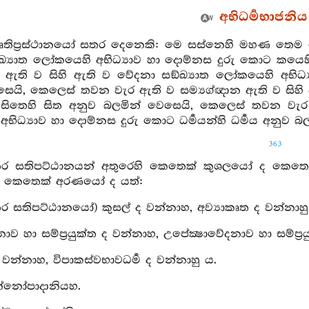
අභිධර්‍මභාජනිය 
්මෘතිප්‍රස්ථානයෝ සතර දෙනෙකි: මෙ සස්නෙහි මහණ තෙම
ඛ්‍යාත ලෝකයෙහි අභිධ්‍යාව හා දොම්නස දුරු කොට කයෙ
න ඇති ව සිහි ඇති ව වේදනා සඞ්ඛ්‍යාත ලෝකයෙහි අභිධ
සෙයි, කෙලෙස් තවන වැර ඇති ව සම්‍යග්ඥාන ඇති ව සිහි 
සිතෙහි සිත අනුව බලමින් වෙසෙයි, කෙලෙස් තවන වැර ඇත
ිධ්‍යාව හා දොම්නස දුරු කොට ධර්‍මයන්හි ධර්‍මය අනුව බ
363
තර සතිපට්ඨානයන් අතුරෙහි කෙතෙක් කුශලයෝ ද කෙතෙ
කෙතෙක් අරණයෝ ද යත්:
තර සතිපට්ඨානයෝ) කුසල් ද වන්නාහ, අව්‍යාකෘත ද වන්නාහු
ාව හා සම්ප්‍රයුක්ත ද වන්නාහ, උපේක්‍ෂාවේදනාව හා සම්ප්‍ර
 වන්නාහ, විපාකස්වභාවධර්‍ම ද වන්නාහු ය.
න්නෝපාදානියහ.