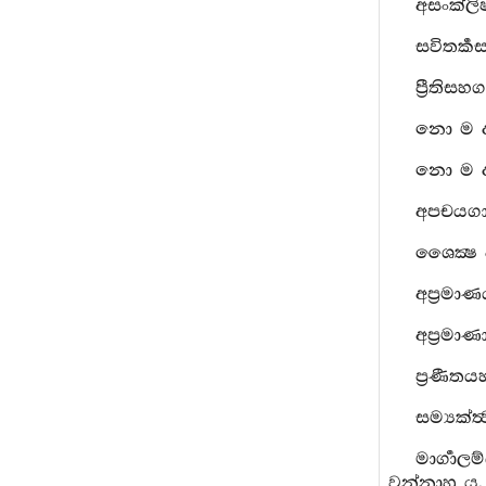
අසංක්ලි
සවිතර්‍ක
ප්‍රීති
නො ම දර
නො ම දර
අපචයගා
ශෛක්‍ෂ 
අප්‍රමා
අප්‍රමා
ප්‍රණීතය
සම්‍යක්
මාර්‍ගාල
වන්නාහු ය.