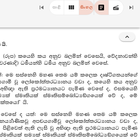
පාළි
සිංහල
 යි.
 (රූප) කයෙහි කය අනුව බලමින් වෙසෙයි, වේදනාවන්හි
ණාදි) ධර්‍මයන්හි ධර්‍මය අනුව බලමින් වෙසේ.
ත්: මෙ සස්නෙහි මහණ තෙම යම් කලෙක දෘෂ්ටිගතයන්ගේ
 අපචයගාමී වූ ලෝකෝත්තරධ්‍යානය වඩා ද, කයෙහි කය අනුව
ූ අභිඥා ඇති ප්‍රථමධ්‍යානයට පැමිණ වෙසේ ද, එසමයෙහි
් සම්‍යක් ස්මෘතියක් ස්මෘතිසම්බෝධ්‍යඞ්ගයෙක් වේ ද, මේ
යුක්තයෝ’ යි.
න් වෙසේ ද යත්: මෙ සස්නෙහි මහණ තෙම යම් කලෙක
ෛර්‍ය්‍යාණිකවූ අපචයගාමීවූ ලෝකෝත්තරධ්‍යානය වඩා ද,
පිළිවෙත් ඇති ලැසි වූ අභිඥා ඇති ප්‍රථමධ්‍යානයට පැමිණ
අනුස්මෘතියක් සම්‍යක් ස්මෘතියක් ස්මෘතිසම්බෝධ්‍යඞ්ගයෙක් වේ