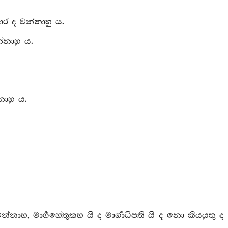
ිචාර ද වන්නාහු ය.
්නාහු ය.
ාහු ය.
්නාහ, මාර්‍ගහේතුකහ යි ද මාර්‍ගාධිපති යි ද නො කියයුතු ද