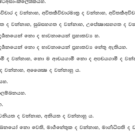
ෂ්ටඅසාංක්ලේශිකයහ.
සවිචාර ද වන්නාහ, අවිතර්‍කවිචාරමාත්‍ර ද වන්නාහ, අවිතර්‍කඅව
සහගත ද වන්නාහ, සුඛසහගත ද වන්නාහ, උපේක්‍ෂාසහගත ද වන
්‍ශනයෙන් නො ද භාවනායෙන් ප්‍රහාතව්‍ය හ.
්‍ශනයෙන් නො ද භාවනායෙන් ප්‍රහාතව්‍ය හේතු ඇතියහ.
මී ද වන්නාහ, නො ම ආචයගාමී නො ද අපචයගාමී ද වන්න
ද වන්නාහ, අශෛක්‍ෂ ද වන්නාහු ය.
ණයහ.
ණාලම්බනයහ.
හ.
ත්‍වනියත ද වන්නාහ, අනියත ද වන්නාහු ය.
ම්බනයෝ නො වෙති, මාර්‍ගහේතුක ද වන්නාහ, මාර්‍ගාධිපති ද වන