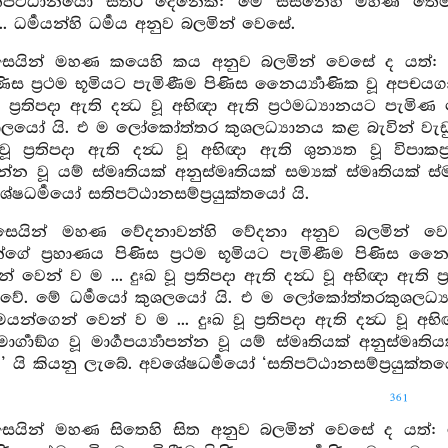
තිපට්ඨානයෝ සතර දෙනෙකි: මෙ සස්නෙහි මහණ තෙම ක
.. ධර්‍මයන්හි ධර්‍මය අනුව බලමින් වෙසේ.
ිසෙයින් මහණ කයෙහි කය අනුව බලමින් වෙසේ ද යත්
ිණිස ප්‍රථම භූමියට පැමිණීම පිණිස නෛර්‍ය්‍යාණික වූ අ
 වූ ප්‍රතිපදා ඇති දන්‍ධ වූ අභිඥා ඇති ප්‍රථමධ්‍යානයට පැම
ුශලයෝ යි. එ ම ලෝකෝත්තර කුශලධ්‍යානය කළ බැවින් වැඩ
 වූ ප්‍රතිපදා ඇති දන්‍ධ වූ අභිඥා ඇති ශුන්‍යත වූ විපා
්‍යාපන්න වූ යම් ස්මෘතියක් අනුස්මෘතියක් සම්‍යක් ස්මෘතියක
ෂධර්‍මයෝ සතිපට්ඨානසම්ප්‍රයුක්තයෝ යි.
කිසෙයින් මහණ වේදනාවන්හි වේදනා අනුව බලමින්
න්ගේ ප්‍රහාණය පිණිස ප්‍රථම භූමියට පැමිණීම පිණිස නෛ
 වෙන් ව ම ... දුඃඛ වූ ප්‍රතිපදා ඇති දන්‍ධ වූ අභිඥා ඇති 
ය වේ. මේ ධර්‍මයෝ කුශලයෝ යි. එ ම ලෝකෝත්තරකුශලධ්‍ය
යන්ගෙන් වෙන් ව ම ... දුඃඛ වූ ප්‍රතිපදා ඇති දන්‍ධ වූ අ
්‍ගාඞ්ග වූ මාර්‍ගපර්‍ය්‍යාපන්න වූ යම් ස්මෘතියක් අනුස්මෘ
’ යි කියනු ලැබේ. අවශේෂධර්‍මයෝ ‘සතිපට්ඨානසම්ප්‍රයුක්තය
361
ිසෙයින් මහණ සිතෙහි සිත අනුව බලමින් වෙසේ ද යත