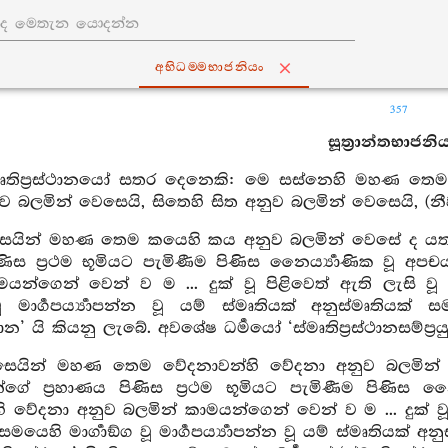
අභිධම‍්මභාජනියං
357
සූත්‍රාන්තභාජනිය
්මෘතිප්‍රස්ථානයෝ සතර දෙනෙකි: මෙ සස්නෙහි මහණ තෙම
 බලමින් වෙසෙයි, සිතෙහි සිත අනුව බලමින් වෙසෙයි, (නීවර
ිසෙයින් මහණ තෙම කයෙහි කය අනුව බලමින් වෙසේ ද ය
පිණිස ප්‍රථම භූමියට පැමිණීම පිණිස නෛර්‍ය්‍යාණික වූ
මයන්ගෙන් වෙන් ව ම ... දුක් වූ පිළිවෙත් ඇති ලැසි ව
 වූ මාර්‍ගපර්‍ය්‍යාපන්න වූ යම් ස්මෘතියක් අනුස්මෘතියක
ස්ථාන’ යි කියනු ලැබේ. අවශේෂ ධර්‍මයෝ ‘ස්මෘතිප්‍රස්ථානසම්ප්‍ර
ිසෙයින් මහණ තෙම වේදනාවන්හි වේදනා අනුව බලමි
න්ගේ ප්‍රහාණය පිණිස ප්‍රථම භූමියට පැමිණීම පිණිස න
 වේදනා අනුව බලමින් කාමයන්ගෙන් වෙන් ව ම ... දුක් වූ 
යෙහි මාර්‍ගාඞ්ග වූ මාර්‍ගපර්‍ය්‍යාපන්න වූ යම් ස්මෘතියක් 