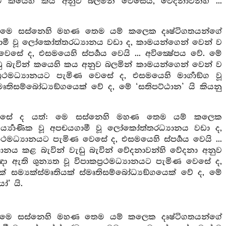
යෙහි කය අනුව බලමින් වෙසෙයි, වේදනාවන්හි ...
: මෙ සස්නෙහි මහණ තෙම යම් කලෙක දෘෂ්ටිගතයන්ගේ
පචයගාමී වූ ලෝකෝත්තරධ්‍යානය වඩා ද, කාමයන්ගෙන් වෙන් ව
ිණ වෙසේ ද, එසමයෙහි ස්පර්‍ශය වෙයි ... අවික්‍ෂේපය වේ. මේ
ු බැවින් කයෙහි කය අනුව බලමින් කාමයන්ගෙන් වෙන් ව
කප්‍රථමධ්‍යානයට පැමිණ වෙසේ ද, එසමයෙහි මාර්‍ගාඞ්ග වූ
් ස්මෘතිසම්බෝධ්‍යඞ්ගයෙක් වේ ද, මේ ‘සතිපට්ඨාන’ යි කියනු
 වෙසේ ද යත්: මෙ සස්නෙහි මහණ තෙම යම් කලෙක
ර්‍ය්‍යාණික වූ අපචයගාමී වූ ලෝකෝත්තරධ්‍යානය වඩා ද,
ප්‍රථමධ්‍යානයට පැමිණ වෙසේ ද, එසමයෙහි ස්පර්‍ශය වෙයි ...
ානය කළ බැවින් වැඩු බැවින් වේදනාවන්හි වේදනා අනුව
භිඥා ඇති ශුන්‍යත වූ විපාකප්‍රථමධ්‍යානයට පැමිණ වෙසේ ද,
තියක් සම්‍යක්ස්මෘතියක් ස්මෘතිසම්බෝධ්‍යඞ්ගයෙක් වේ ද, මේ
ෝ’ යි.
්: මෙ සස්නෙහි මහණ තෙම යම් කලෙක දෘෂ්ටිගතයන්ගේ