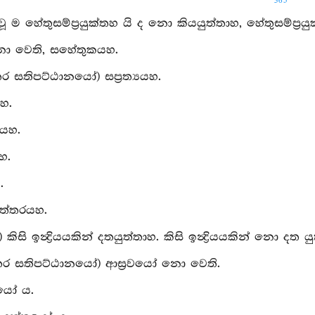
365
වූ ම හේතුසම්ප්‍රයුක්තහ යි ද නො කියයුත්තාහ, හේතුසම්ප්‍රය
ො වෙති, සහේතුකයහ.
තර සතිපට්ඨානයෝ) සප්‍රත්‍යයහ.
හ.
නයහ.
යහ.
.
්තරයහ.
දි) කිසි ඉන්‍ද්‍රියයකින් දතයුත්තාහ. කිසි ඉන්‍ද්‍රියයකින් නො දත ය
සතර සතිපට්ඨානයෝ) ආස්‍රවයෝ නො වෙති.
වයෝ ය.