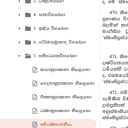
3. ධාතුවිභඞ‍්ගො
ද, මේ ‘ස්මෘ
470. ක
4. සච‍්චවිභඞ‍්ගො
ප්‍රහාණය ප
බලමින් කා
5. ඉන්‍ද්‍රිය විභඞ‍්ගො
මාර්‍ගාඞ්ග
‘ස්මෘතිප්‍ර
6. පටිච‍්චසමුප‍්පාද විභඞ‍්ගො
7. සතිපට‍්ඨානවිභඞ‍්ගො
471. ක
දෘෂ්ටිගතය
ධර්‍මයන්හි
කායානුපස‍්සනා නිද‍්දෙසො
ද, එසමයෙහි 
‘ස්මෘතිප්‍ර
වෙදනානුපස‍්සනා නිද‍්දෙසො
472. එහ
චිත‍්තානුපස‍්සනා නිද‍්දෙසො
පැමිණීම පි
දුඃඛප්‍රති
ධම‍්මානුපස‍්සනා නිද‍්දෙසො
අනුස්මෘති
ස්මෘතිප්‍රස්
අභිධම‍්මභාජනියං