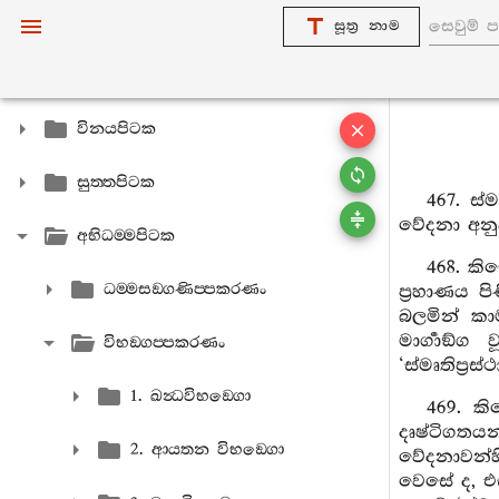
සූත්‍ර නාම
විනයපිටක
සුත‍්තපිටක
467. ස
වේදනා අනුව
අභිධම‍්මපිටක
468. ක
ධම‍්මසඞ‍්ගණිප‍්පකරණං
ප්‍රහාණය 
බලමින් කා
මාර්‍ගාඞ්ග
විභඞ‍්ගප‍්පකරණං
‘ස්මෘතිප්‍ර
1. ඛන්‍ධවිභඞ‍්ගො
469. ක
දෘෂ්ටිගතය
2. ආයතන විභඞ‍්ගො
වේදනාවන්හි
වෙසේ ද, එසම