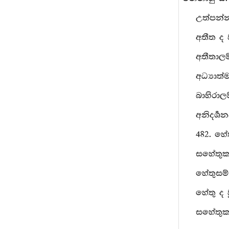
උත්පන්න
අතීත ද 
අතීතාලම
අධ්‍යාත
බාහිරා
අනිදර්‍ශන
482. හේ
සහේතුක
හේතුසම්ප
හේතු ද 
සහේතුක 