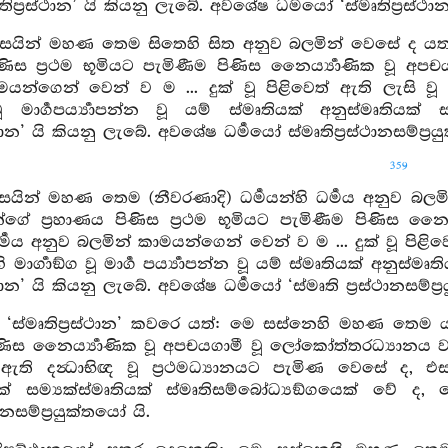
තිප්‍රස්ථාන’ යි කියනු ලැබේ. අවශේෂ ධර්‍මයෝ ‘ස්මෘතිප්‍රස්ථාන
ිසෙයින් මහණ තෙම සිතෙහි සිත අනුව බලමින් වෙසේ ද 
ිණිස ප්‍රථම භූමියට පැමිණීම පිණිස නෛර්‍ය්‍යාණික වූ 
මයන්ගෙන් වෙන් ව ම ... දුක් වූ පිළිවෙත් ඇති ලැසි ව
 වූ මාර්‍ගපර්‍ය්‍යාපන්න වූ යම් ස්මෘතියක් අනුස්මෘතිය
ස්ථාන’ යි කියනු ලැබේ. අවශේෂ ධර්‍මයෝ ස්මෘතිප්‍රස්ථානසම්ප්‍ර
359
ිසෙයින් මහණ තෙම (නීවරණාදි) ධර්‍මයන්හි ධර්‍මය අනු
න්ගේ ප්‍රහාණය පිණිස ප්‍රථම භූමියට පැමිණීම පිණිස නෛ
 ධර්‍මය අනුව බලමින් කාමයන්ගෙන් වෙන් ව ම ... දුක් වූ පි
මාර්‍ගාඞ්ග වූ මාර්‍ග පර්‍ය්‍යාපන්න වූ යම් ස්මෘතියක් අනුස්
ස්ථාන’ යි කියනු ලැබේ. අවශේෂ ධර්‍මයෝ ‘ස්මෘති ප්‍රස්ථානසම්ප්‍
ි ‘ස්මෘතිප්‍රස්ථාන’ කවරෙ යත්: මෙ සස්නෙහි මහණ තෙම ය
ණිස නෛර්‍ය්‍යාණික වූ අපචයගාමී වූ ලෝකෝත්තරධ්‍යානය වඩා 
පත් ඇති දන්‍ධාභිඥ වූ ප්‍රථමධ්‍යානයට පැමිණ වෙසේ ද, එසමය
යක් සම්‍යක්ස්මෘතියක් ස්මෘතිසම්බෝධ්‍යඞ්ගයෙක් වේ ද, 
ථානසම්ප්‍රයුක්තයෝ යි.