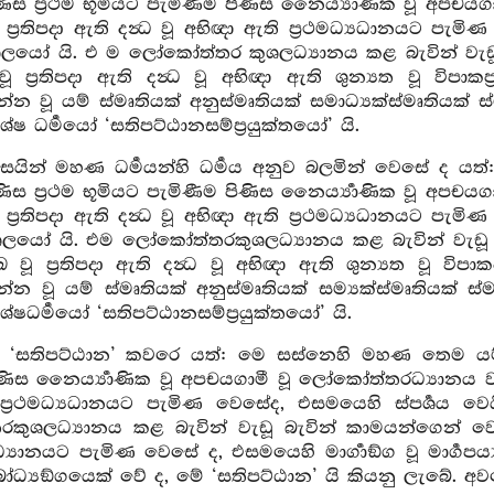
ිණිස ප්‍රථම භූමියට පැමිණීම පිණිස නෛර්‍ය්‍යාණික වූ අ
වූ ප්‍රතිපදා ඇති දන්‍ධ වූ අභිඥා ඇති ප්‍රථමධ්‍යධානයට පැම
ුශලයෝ යි. එ ම ලෝකෝත්තර කුශලධ්‍යානය කළ බැවින් වැඩූ
 වූ ප්‍රතිපදා ඇති දන්‍ධ වූ අභිඥා ඇති ශුන්‍යත වූ විපා
්‍යාපන්න වූ යම් ස්මෘතියක් අනුස්මෘතියක් සමාධ්‍යක්ස්මෘතිය
ෂ ධර්‍මයෝ ‘සතිපට්ඨානසම්ප්‍රයුක්තයෝ’ යි.
ිසෙයින් මහණ ධර්‍මයන්හි ධර්‍මය අනුව බලමින් වෙසේ ද
ිණිස ප්‍රථම භූමියට පැමිණීම පිණිස නෛර්‍ය්‍යාණික වූ අ
වූ ප්‍රතිපදා ඇති දන්‍ධ වූ අභිඥා ඇති ප්‍රථමධ්‍යධානයට පැම
ශලයෝ යි. එම ලෝකෝත්තරකුශලධ්‍යානය කළ බැවින් වැඩූ බැ
ඃඛ වූ ප්‍රතිපදා ඇති දන්‍ධ වූ අභිඥා ඇති ශුන්‍යත වූ විප
ය්‍යාපන්න වූ යම් ස්මෘතියක් අනුස්මෘතියක් සම්‍යක්ස්මෘතියක
ෂධර්‍මයෝ ‘සතිපට්ඨානසම්ප්‍රයුක්තයෝ’ යි.
හි ‘සතිපට්ඨාන’ කවරෙ යත්: මෙ සස්නෙහි මහණ තෙම යම් 
ණිස නෛර්‍ය්‍යාණික වූ අපචයගාමී වූ ලෝකෝත්තරධ්‍යානය වඩා 
ප්‍රථමධ්‍යධානයට පැමිණ වෙසේද, එසමයෙහි ස්පර්‍ශය ව
ශලධ්‍යානය කළ බැවින් වැඩූ බැවින් කාමයන්ගෙන් වෙන් ව 
ධ්‍යානයට පැමිණ වෙසේ ද, එසමයෙහි මාර්‍ගාඞ්ග වූ මාර්‍ගපර්‍ය
ෝධ්‍යඞ්ගයෙක් වේ ද, මේ ‘සතිපට්ඨාන’ යි කියනු ලැබේ. අවශ