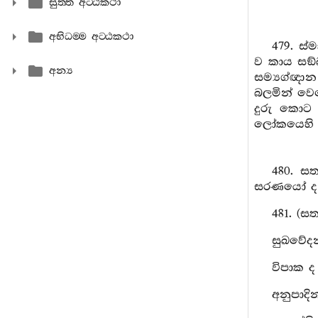
සුත‍්ත අට‍්ඨකථා
අභිධම‍්ම අට‍්ඨකථා
479. ස
ව කාය සඞ්
අන්‍ය
සම්‍යග්ඥා
බලමින් වෙ
දුරු කොට 
ලෝකයෙහි අභ
480. ස
සරණයෝ ද 
481. (ස
සුඛවේදන
විපාක ද
අනුපාදි