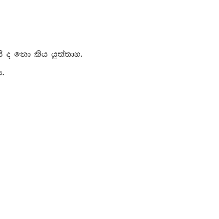
.
යි ද නො කිය යුත්තාහ.
ය.