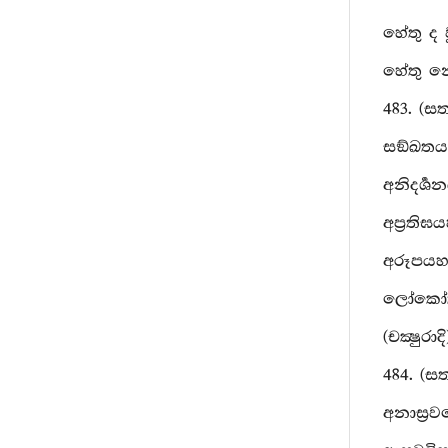
හේතු ද 
හේතු න
483. (ස
සඞ්ඛතය
අනිදර්‍ශ
අප්‍රතිඝ
අරූපයහ
ලෝකෝත
(චක්‍ෂුරා
484. (
අනාස්‍ර