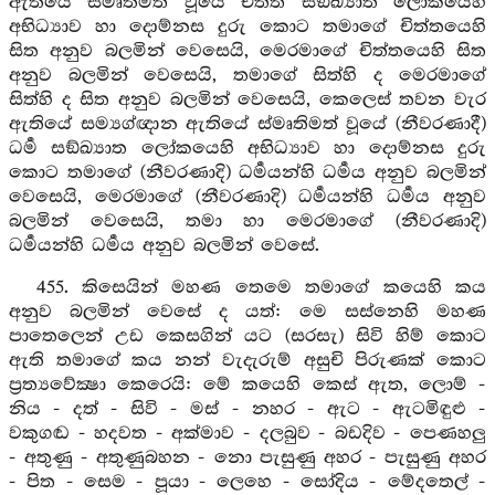
ඇතියේ ස්මෘතිමත් වූයේ චිත්ත සඞ්ඛ්‍යාත ලෝකයෙහි
අභිධ්‍යාව හා දොම්නස දුරු කොට තමාගේ චිත්තයෙහි
සිත අනුව බලමින් වෙසෙයි, මෙරමාගේ චිත්තයෙහි සිත
අනුව බලමින් වෙසෙයි, තමාගේ සිත්හි ද මෙරමාගේ
සිත්හි ද සිත අනුව බලමින් වෙසෙයි, කෙලෙස් තවන වැර
ඇතියේ සම්‍යග්ඥාන ඇතියේ ස්මෘතිමත් වූයේ (නීවරණාදී)
ධර්‍ම සඞ්ඛ්‍යාත ලෝකයෙහි අභිධ්‍යාව හා දොම්නස දුරු
කොට තමාගේ (නීවරණාදි) ධර්‍මයන්හි ධර්‍මය අනුව බලමින්
වෙසෙයි, මෙරමාගේ (නීවරණාදි) ධර්‍මයන්හි ධර්‍මය අනුව
බලමින් වෙසෙයි, තමා හා මෙරමාගේ (නීවරණාදි)
ධර්‍මයන්හි ධර්‍මය අනුව බලමින් වෙසේ.
455. කිසෙයින් මහණ තෙමෙ තමාගේ කයෙහි කය
අනුව බලමින් වෙසේ ද යත්: මෙ සස්නෙහි මහණ
පාතෙලෙන් උඩ කෙසගින් යට (සරසැ) සිවි හිම් කොට
ඇති තමාගේ කය නන් වැදැරුම් අසුචි පිරුණක් කොට
ප්‍රත්‍යවේක්‍ෂා කෙරෙයි: මේ කයෙහි කෙස් ඇත, ලොම් -
නිය - දත් - සිවි - මස් - නහර - ඇට - ඇටමිඳුළු -
වකුගඬ - හදවත - අක්මාව - දලබුව - බඩදිව - පෙණහලු
- අතුණු - අතුණුබහන - නො පැසුණු අහර - පැසුණු අහර
- පිත - සෙම - පූයා - ලෙහෙ - සෝදිය - මේදතෙල් -