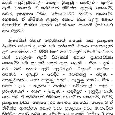
කඳුළු - වුරුණුතෙල් - කෙළ - මුකුණු - සඳමිදුළු - සුලුදිය
ඇති. හෙතෙම ඒ කමටහන් නිමිත්ත ඇසුරු කෙරෙයි,
වඩයි, පුනපුනා වඩයි, මොනොවට නිශ්චය කෙරෙයි.
හෙතෙම ඒ නිමිත්ත ඇසුරු කොට වඩා බහුල කොට
මැනැවින් නිශ්චය කොට මෙරමාගේ කයෙහි (තමාගේ)
සිත එළවයි.
කිසෙයින් මහණ මෙරමාගේ කයෙහි කය පුනපුනා
බලමින් වෙසේ ද යත්: මෙ සස්නෙහි මහණ පාතෙලෙන්
උඩ කෙසගින් යට සිවිපිරියත් කොට ඇති මෙරමාගේ කය
නන් වැදැරුම් අසුචි පිරුණක් කොට ප්‍රත්‍යවේක්‍ෂා
කෙරෙයි: මේ කයෙහි කෙස් ඇත, ලොම් - නිය - දත් -
සිවි - මස් - නහර - ඇට - ඇටමිඳුළු - වකුගඬ - හදවත -
අක්මාව - දලබුව - බඩදිව - පෙණහලු - අතුණු -
අතුණුබහන - නො පැසුණු අහර - පැසුණු අහර - පිත -
සෙම - පූයා - ලෙහෙ - සෝදිය - මේදතෙල් - කඳුළු -
වුරුණුතෙල් - කෙළ - මුකුණු - සඳමිදුළු - සුලුදිය ඇති.
හෙතෙම ඒ කමටහන් නිමිත්ත ආසේවන කෙරෙයි, වඩයි,
පුනපුනා වඩයි, මොනොවට නිශ්චය කෙරෙයි. හෙතෙම ඒ
නිමිත්ත ආසේවන කොට වඩා, පුනපුනා වඩා, මැනැවින්
නිශ්චය කොට තමා හා මෙරමාගේ කයෙහි (තමාගේ) සිත