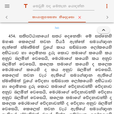
කායානුපස‍්සනා නිද‍්දෙසො
341
454. සතිපට්ඨානයෝ සතර දෙනෙකි: මේ සස්නෙහි
මහණ කෙලෙස් තවන වීර්‍ය්‍ය ඇත්තේ සම්‍යග්ඥාන
ඇත්තේ ස්මෘතිමත් වූයේ කාය සඞ්ඛ්‍යාත ලෝකයෙහි
අභිධ්‍යාව හා දොම්නස දුරු කොට තමාගේ කයෙහි කය
අනුව බලමින් වෙසෙයි, මෙරමාගේ කයෙහි කය අනුව
බලමින් වෙසෙයි, කලෙක තමාගේ කයෙහි ද කලෙක
මෙරමාගේ කයෙහි ද කය අනුව බලමින් වෙසෙයි.
කෙලෙස් තවන වැර ඇතියේ සම්‍යග්ඥාන ඇතියේ
ස්මෘතිමත් වූයේ වේදනා සඞ්ඛ්‍යාත ලෝකයෙහි අභිධ්‍යාව
හා දොම්නස දුරු කොට තමාගේ වේදනාවන්හි වේදනාව
අනුව බලමින් වෙසෙයි, මෙරමාගේ වේදනාවන්හි වේදනා
අනුව බලමින් වෙසෙයි, කලෙක තමාගේ වේදනාවන්හි ද
කලෙක මෙරමාගේ වේදනාවන්හි ද වේදනා අනුව බලමින්
වෙසෙයි, කෙලෙස් තවන වැර ඇතියේ සම්‍යග්ඥාන