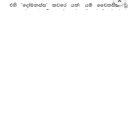
එහි ‘දෝමනස්ස’ කවරෙ යත්: යම් චෛතසික වූ
අසාතයෙක් චෛතසික දුඃඛයෙක් චේතෝසම්ඵස්සජ වූ
අසාත වූ දුඃඛ වූ වේදයිතයෙක් චේතෝසම්ඵස්සජ වූ
අසාතදුඃඛ වේදනාවක් වේ ද, මේ ‘දෝමනස්ස’ යි කියනු
ලැබේ. මෙසේ මේ අභිධ්‍යාව ද මේ දොම්නස ද මේ
කායසඞ්ඛ්‍යාත ලෝකයෙහි දුරු කරන ලද්දාහු වෙසෙසින්
දුරු කරන ලද්දාහු සන්හුන්නාහු සන්හිඳුවන ලද්දාහු
ව්‍යුපශම කරන ලද්දාහු නිරෝධසඞ්ඛ්‍යාත අස්තයට ගියාහු
අතිශයින් අස්තයට ගියාහු නසන ලද්දාහු වෙසෙසින්
නසන ලද්දාහු වියළන ලද්දාහු මොනොවට වියළන ලද්දාහු
විගතාන්ත කරන ලද්දාහු වෙත්. එහෙයින් ‘විනෙය්‍ය
ලෝකෙ අභිජ්ඣාදෝමනස්සං’ යි කියනු ලැබේ.
කායානුපස්සනා නිර්දේශ යි.
457. කිසෙයින් මහණ තමා පිළිබඳ වේදනාවන්හි
වේදනානුදර්ශී ව වෙසේ ද යත්: මෙ සස්නෙහි මහණ
(කායික වූ හෝ චෛතසික වූ හෝ) සුඛවේදනාව විඳිනුයේ
‘සුඛ වේදනාව විඳිමී’ දැනගනි, දුඃඛවේදනාව විඳිනුයේ
‘දුඃඛවේදනාව විඳිමී’ දැනගනි, උපේක්‍ෂා වේදනාව විඳිනුයේ