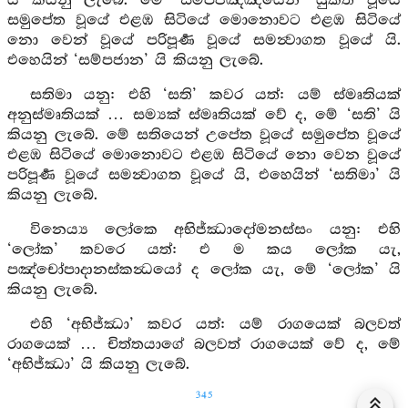
යි කියනු ලැබේ. මේ ‘සම්පජඤ්ඤයෙන්’ යුක්ත වූයේ
සමුපේත වූයේ එළඹ සිටියේ මොනොවට එළඹ සිටියේ
නො වෙන් වූයේ පරිපූර්‍ණ වූයේ සමන්‍වාගත වූයේ යි.
එහෙයින් ‘සම්පජාන’ යි කියනු ලැබේ.
සතිමා යනු: එහි ‘සති’ කවර යත්: යම් ස්මෘතියක්
අනුස්මෘතියක් … සම්‍යක් ස්මෘතියක් වේ ද, මේ ‘සති’ යි
කියනු ලැබේ. මේ සතියෙන් උපේත වූයේ සමුපේත වූයේ
එළඹ සිටියේ මොනොවට එළඹ සිටියේ නො වෙන වූයේ
පරිපූර්‍ණ වූයේ සමන්‍වාගත වූයේ යි, එහෙයින් ‘සතිමා’ යි
කියනු ලැබේ.
විනෙය්‍ය ලෝකෙ අභිජ්ඣාදෝමනස්සං යනු: එහි
‘ලෝක’ කවරෙ යත්: එ ම කය ලෝක යැ,
පඤ්චෝපාදානස්කන්‍ධයෝ ද ලෝක යැ, මේ ‘ලෝක’ යි
කියනු ලැබේ.
එහි ‘අභිජ්ඣා’ කවර යත්: යම් රාගයෙක් බලවත්
රාගයෙක් … චිත්තයාගේ බලවත් රාගයෙක් වේ ද, මේ
‘අභිජ්ඣා’ යි කියනු ලැබේ.
345