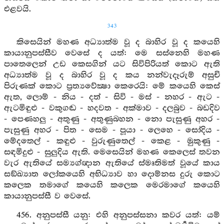
එළවයි.
343
කිසෙයින් මහණ අධ්‍යාත්ම වූ ද බාහිර වූ ද කයෙහි
කායානුපස්සීව වෙසේ ද යත්: මෙ සස්නෙහි මහණ
පාතෙලෙන් උඩ කෙසගින් යට සිවිපිරියත් කොට ඇති
අධ්‍යාත්ම වූ ද බාහිර වූ ද කය නන්වැදෑරුම් අසුචි
පිරුණක් කොට ප්‍රත්‍යවේක්‍ෂා කෙරෙයි: මේ කයෙහි කෙස්
ඇත, ලොම් - නිය - දත් - සිවි - මස් - නහර - ඇට -
ඇටමිඳුළු - වකුගඬ - හදවත - අක්මාව - දලබුව - බඩදිව
- පෙණහලු - අතුණු - අතුණුබහන - නො පැසුණු අහර -
පැසුණු අහර - පිත - සෙම - පූයා - ලෙහෙ - සෝදිය -
මේදතෙල් - කඳුළු - වුරුණුතෙල් - කෙළ - මුකුණු -
සඳමිදුළු - සුලුදිය ඇති. මෙසෙයින් මහණ කෙලෙස් තවන
වැර ඇතියේ සම්‍යග්ඥාන ඇතියේ ස්මෘතිමත් වූයේ කාය
සඞ්ඛ්‍යාත ලෝකයෙහි අභිධ්‍යාව හා දොම්නස දුරු කොට
කලෙක තමාගේ කයෙහි කලෙක මෙරමාගේ කයෙහි
කායානුපස්සී ව වෙසේ.
456. අනුපස්සී යනු: එහි අනුපස්සනා කවර යත්: යම්