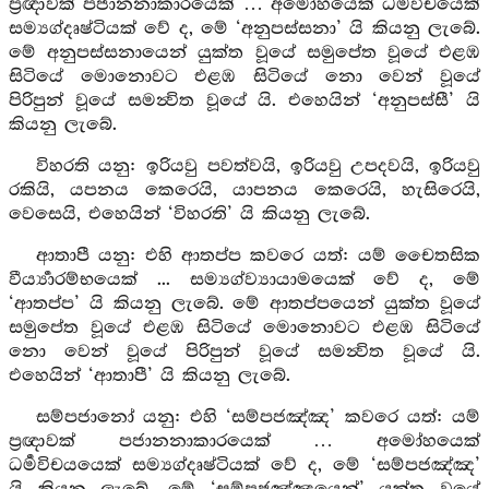
ප්‍රඥාවක් පජානනාකාරයෙක් … අමෝහයෙක් ධර්‍මවිචයෙක්
සම්‍යග්දෘෂ්ටියක් වේ ද, මේ ‘අනුපස්සනා’ යි කියනු ලැබේ.
මේ අනුපස්සනායෙන් යුක්ත වූයේ සමුපේත වූයේ එළඹ
සිටියේ මොනොවට එළඹ සිටියේ නො වෙන් වූයේ
පිරිපුන් වූයේ සමන්‍විත වූයේ යි. එහෙයින් ‘අනුපස්සී’ යි
කියනු ලැබේ.
විහරති යනු: ඉරියවු පවත්වයි, ඉරියවු උපදවයි, ඉරියවු
රකියි, යපනය කෙරෙයි, යාපනය කෙරෙයි, හැසිරෙයි,
වෙසෙයි, එහෙයින් ‘විහරති’ යි කියනු ලැබේ.
ආතාපී යනු: එහි ආතප්ප කවරෙ යත්: යම් චෛතසික
වීර්‍ය්‍යාරම්භයෙක් ... සම්‍යග්ව්‍යායාමයෙක් වේ ද, මේ
‘ආතප්ප’ යි කියනු ලැබේ. මේ ආතප්පයෙන් යුක්ත වූයේ
සමුපේත වූයේ එළඹ සිටියේ මොනොවට එළඹ සිටියේ
නො වෙන් වූයේ පිරිපුන් වූයේ සමන්‍විත වූයේ යි.
එහෙයින් ‘ආතාපී’ යි කියනු ලැබේ.
සම්පජානෝ යනු: එහි ‘සම්පජඤ්ඤ’ කවරෙ යත්: යම්
ප්‍රඥාවක් පජානනාකාරයෙක් … අමෝහයෙක්
ධර්‍මවිචයයෙක් සම්‍යග්දෘෂ්ටියක් වේ ද, මේ ‘සම්පජඤ්ඤ’