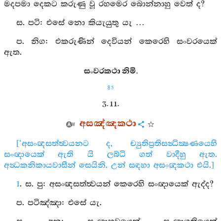
මදපමා දෙකට කරුණු වූ රහමෙර බොන්නාහු වෙත් ද?
ස. පටි: එසේ නො කියැයුතු යැ …
ප. නිග: එකරුණින් දෙවියන් කෙරෙහි සංවරයෙක්
ඇත.
සංවරකථා නිමි.
85
3. 11.
අසඤ්ඤකථා
[‘අසංඥසත්ත්‍වයනට ද, ච්‍යුතිප්‍රතිසන්‍ධික්‍ෂණයෙහි
සංඥායෙක් ඇති යි ලබ්ධි ගත් වාදීහු ඇත.
අන්‍ධකනිකායවාසීන් සෙයිනි. උන් සඳහා අසංඥකථා එයි.]
1
. ස. පු: අසංඥසත්ත්‍වයන් කෙරෙහි සංඥායෙක් ඇද්ද?
ප. පටිඤ්ඤා: එසේ යැ.