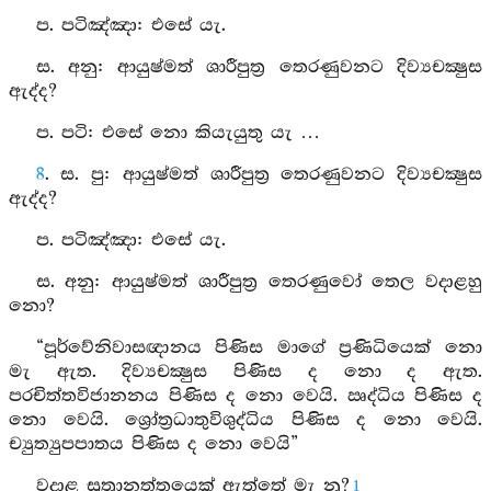
ප. පටිඤ්ඤා: එසේ යැ.
ස. අනු: ආයුෂ්මත් ශාරීපුත්‍ර තෙරණුවනට දිව්‍යචක්‍ෂුස
ඇද්ද?
ප. පටි: එසේ නො කියැයුතු යැ …
8
. ස. පු: ආයුෂ්මත් ශාරීපුත්‍ර තෙරණුවනට දිව්‍යචක්‍ෂුස
ඇද්ද?
ප. පටිඤ්ඤා: එසේ යැ.
ස. අනු: ආයුෂ්මත් ශාරීපුත්‍ර තෙරණුවෝ තෙල වදාළහු
නො?
“පූර්වේනිවාසඥානය පිණිස මාගේ ප්‍රණිධියෙක් නො
මැ ඇත. දිව්‍යචක්‍ෂුස පිණිස ද නො ද ඇත.
පරචිත්තවිජානනය පිණිස ද නො වෙයි. ඍද්ධිය පිණිස ද
නො වෙයි. ශ්‍රෝත්‍රධාතුවිශුද්ධිය පිණිස ද නො වෙයි.
ච්‍යුත්‍යුපපාතය පිණිස ද නො වෙයි”
වදාළ සූත්‍රානත්තයෙක් ඇත්තේ මැ නු?
1