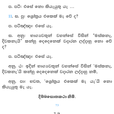
ප. පටි: එසේ නො කියැයුතු යැ …
11
. ස. පු: ශ්‍රෝත්‍රය එකෙක් මැ වේ ද?
ප. පටිඤ්ඤා: එසේ යැ.
ස. අනු: භාග්‍යවතුන් වහන්සේ විසින් “මස්කනැ,
දිවකනැයි” කන්හු දෙදෙනෙක් වදාරන ලද්දාහු නො වේ
ද?
ප. පටිඤ්ඤා: එසේ යැ.
අනු. ඨ: ඉදින් භාග්‍යවතුන් වහන්සේ විසින් ‘මස්කනැ,
දිවකනැ’යි කන්හු දෙදෙනෙක් වදාරන ලද්දාහු නම්,
අනු. පා: භවත, ‘ශ්‍රෝත්‍රය එකෙක් මැ යැ’යි නො
කියැයුතු මැ යැ.
දිබ්බසොතකථා නිමි.
73
3. 9.