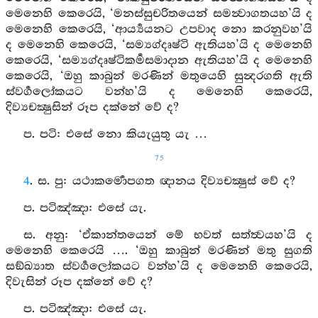
මෙනෙහි කෙරෙයි, ‘මනස්සුචරිතයෙන් සමන්‍වාගතයහ’යි ද
මෙනෙහි කෙරෙයි, ‘ආර්‍ය්‍යයනට උපවාද නො කරනුවහ’යි
ද මෙනෙහි කෙරෙයි, ‘සම්‍යග්දෘෂ්ටි ඇතියහ’යි ද මෙනෙහි
කෙරෙයි, ‘සම්‍යග්දෘෂ්ටිකර්‍මසමාදාන ඇතියහ’යි ද මෙනෙහි
කෙරෙයි, ‘ඔහු කාබුන් මරණින් මතුයෙහි සුන්‍දරගති ඇති
ස්වර්‍ගලෝකයට වන්හ’යි ද මෙනෙහි කෙරෙයි,
දිව්‍යචක්‍ෂුසින් රූප දක්නේ වේ ද?
ප. පටි: එසේ නො කියැයුතු යැ …
75
4
. ස. පු: යථාකර්‍මොපගත ඥානය දිව්‍යචක්‍ෂුස් වේ ද?
ප. පටිඤ්ඤා: එසේ යැ.
ස. අනු: ‘ඒකාන්තයෙන් මේ භවත් සත්ත්‍වයහ’යි ද
මෙනෙහි කෙරෙයි …. ‘ඔහු කාබුන් මරණින් මතු සුගති
සඞ්ඛ්‍යාත ස්වර්‍ගලෝකයට වන්හ’යි ද මෙනෙහි කෙරෙයි,
දිවැසින් රූප දක්නේ වේ ද?
ප. පටිඤ්ඤා: එසේ යැ.