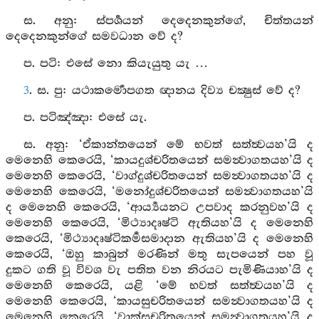
ස. අනු: ස්පර්‍ශයන් දෙදෙනකුන්ගේ, චිත්තයන්
දෙදෙනකුන්ගේ සමවධාන වේ ද?
ප. පටි: එසේ නො කියැයුතු යැ …
3
. ස. පු: යථාකර්‍මොපගත ඥානය දිව්‍ය චක්‍ෂුස් වේ ද?
ප. පටිඤ්ඤා: එසේ යැ.
ස. අනු: ‘ඒකාන්තයෙන් මේ භවත් සත්ත්‍වයහ’යි ද
මෙනෙහි කෙරෙයි, ‘කායදුශ්චරිතයෙන් සමන්‍වාගතයහ’යි ද
මෙනෙහි කෙරෙයි, ‘වාග්දුශ්චරිතයෙන් සමන්‍වාගතයහ’යි ද
මෙනෙහි කෙරෙයි, ‘මනෝදුශ්චරිතයෙන් සමන්‍වාගතයහ’යි
ද මෙනෙහි කෙරෙයි, ‘ආර්‍ය්‍යයනට උපවාද කරනුවහ’යි ද
මෙනෙහි කෙරෙයි, ‘මිථ්‍යාදෘෂ්ටි ඇතියහ’යි ද මෙනෙහි
කෙරෙයි, ‘මිථ්‍යාදෘෂ්ටිකර්‍මසමාදාන ඇතියහ’යි ද මෙනෙහි
කෙරෙයි, ‘ඔහු කාබුන් මරණින් මතු සැපයෙන් පහ වූ
දුකට ගති වූ විවශ වැ පතිත වන නිරයට පැමිණියාහ’යි ද
මෙනෙහි කෙරෙයි, යළි ‘මේ භවත් සත්ත්‍වයහ’යි ද
මෙනෙහි කෙරෙයි, ‘කායසුචරිතයෙන් සමන්‍වාගතයහ’යි ද
මෙනෙහි කෙරෙයි, ‘වාක්සුචරිතයෙන් සමන්‍වාගතයහ’යි ද