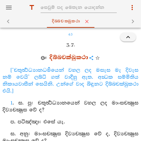
දිබ‍්බචක‍්ඛුකථා
63
3. 7.
දිබ්බචක්ඛුකථා
[‘චතුර්‍ත්‍ථධ්‍යානධර්‍මයෙන් වහල ලද මසැස මැ දිවැස
නම් වෙයි’ ලබ්ධි ගත් වාදීහු ඇත. අන්‍ධක සම්මිතිය
නිකායවාසීන් සෙයිනි. උන්ගේ වාද බිඳුනට දිබ්බචක්ඛුකථා
එයි.]
1
. ස. පු: චතුර්‍ත්‍ථධ්‍යානයෙන් වහල ලද මාංසචක්‍ෂුස
දිව්‍යචක්‍ෂුස වේ ද?
ප. පටිඤ්ඤා: එසේ යැ.
ස. අනු: මාංසචක්‍ෂුස දිව්‍යචක්‍ෂුස වේ ද, දිව්‍යචක්‍ෂුස
මාංසචක්‍ෂුස වේ ද?