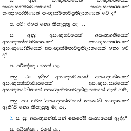
ස. අනු: සංඥාභවයෙක් සංඥාගතියෙක්
සංඥාසත්ත්‍වාවාසයෙක් සංඥාසංසාරයෙක්
සංඥායෝනියෙක් සංඥාත්මභාවප්‍රතිලාභයෙක් වේ ද?
ප. පටි: එසේ නො කියැයුතු යැ …
ස. අනු: අසංඥභවයෙක් අසංඥගතියෙක්
අසංඥසත්ත්‍වාවාසයෙක් අසංඥසංසාරයෙක්
අසංඥයෝනියෙක් අසංඥාත්මභාවප්‍රතිලාභයෙක් නො වේ
ද?
ප. පටිඤ්ඤා: එසේ යැ.
අනු. ඨ: ඉදින් අසංඥභවයෙක් අසංඥගතියෙක්
අසංඥසත්ත්‍වාවාසයෙක් අසංඥසංසාරයෙක්
අසංඥයෝනියෙක් අසංඥාත්මභාවප්‍රතිලාභයෙක් ඇත් නම්,
අනු. පා: භවත,’අසංඥසත්ත්‍වයන් කෙරෙහි සංඥායෙක්
ඇති’යි නො කියැයුතු මැ යැ.
2
. ස. පු: අසංඥසත්ත්‍වයන් කෙරෙහි සංඥායෙක් ඇද්ද?
ප. පටිඤ්ඤා: එසේ යැ.