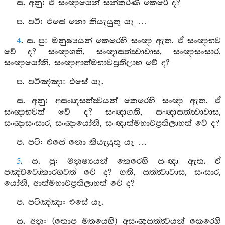
ස. අනු: ඒ සංඥායෙන් සන්කරණී කෙරේ ද?
ප. පටි: එසේ නො කියැයුතු යැ …
4
. ස. පු: මනුෂ්‍යයන් කෙරෙහි සංඥා ඇත. ඒ සංඥාභව
වේ ද? සංඥාගති, සංඥාසත්ත්‍වාවාස, සංඥාසංසාර,
සංඥායෝනි, සංඥාආත්මභාවප්‍රතිලාභ වේ ද?
ප. පටිඤ්ඤා: එසේ යැ.
ස. අනු: අසංඥසත්ත්‍වයන් කෙරෙහි සංඥා ඇත. ඒ
සංඥාභවත් වේ ද? සංඥාගති, සංඥාසත්ත්‍වාවාස,
සංඥාසංසාර, සංඥායෝනි, සංඥාත්මභාවප්‍රතිලාභත් වේ ද?
ප. පටි: එසේ නො කියැයුතු යැ …
5
. ස. පු: මනුෂ්‍යයන් කෙරෙහි සංඥා ඇත. ඒ
පඤ්චවෝකාරභවත් වේ ද? ගති, සත්ත්‍වාවාස, සංසාර,
යෝනි, ආත්මභාවප්‍රතිලාභත් වේ ද?
ප. පටිඤ්ඤා: එසේ යැ.
ස. අනු: (තොප මතයෙහි) අසංඥසත්ත්‍වයන් කෙරෙහි