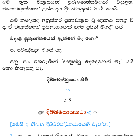
මේ තුන් චක්‍ෂුසයන් පුරුෂෝත්තමයෝ වදාළහ.
මාංසචක්‍ෂුස්හුගේ උත්පාදය දිව්‍යචක්‍ෂුසට මාර්‍ග වෙයි.
යම් කලෙකැ අනුත්තර ප්‍රඥාචක්‍ෂුස වූ ඥානය පහළ වී
ද, ඒ චක්‍ෂුස්හුගේ ප්‍රතිලාභයෙන් හැම දුකින් මිදේ” යයි
වදාළ සූත්‍රාන්තයෙක් ඇත්තේ මැ නො?
ප. පටිඤ්ඤා: එසේ යැ.
අනු. පා: එකරුණින් ‘චක්‍ෂුස්හු දෙදෙනෙක් මැ’ යයි
නො කියැයුතු යැ.
දිබ්බචක්ඛුකථා නිමි.
69
3. 8.
දිබ්බසොතකථා
[මෙහි ද නිදාන දිබ්බචක්ඛුකථායෙහි වැන්න.]