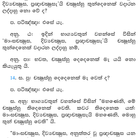
දිව්‍යචක්‍ෂුස, ප්‍රඥාචක්‍ෂුසැ’යි චක්‍ෂුස්හු තුන්දෙනෙක් වදාරන
ලද්දාහු නො වේ ද?
ප. පටිඤ්ඤා: එසේ යැ.
අනු. ඨ: ඉදින් භාග්‍යවතුන් වහන්සේ විසින්
‘මාංසචක්‍ෂුස, දිව්‍යචක්‍ෂුස, ප්‍රඥාචක්‍ෂුසැ’යි චක්‍ෂූස්හු
තුන්දෙනෙක් වදාරන ලද්දාහු නම්,
අනු. පා: භවත, චක්‍ෂුස්හු දෙදෙනෙක් මැ යයි නො
කියැයුතු යි.
14
. ස. පු: චක්‍ෂුස්හු දෙදෙනෙක් මැ වෙත් ද?
ප. පටිඤ්ඤා: එසේ යැ.
ස. අනු: භාග්‍යවතුන් වහන්සේ විසින් “මහණෙනි, මේ
චක්‍ෂුස්හු තිදෙනෙක් වෙති. කවර තිදෙනෙක යත්:
මාංසචක්‍ෂුස, දිව්‍යචක්‍ෂුස, ප්‍රඥාචක්‍ෂුසැයි මහණෙනි, මොහු
තුන් චක්‍ෂුස්හු වෙති” යි.
“මාංසචක්‍ෂුස, දිව්‍යචක්‍ෂුස, අනුත්තර වූ ප්‍රඥාචක්‍ෂුස යන