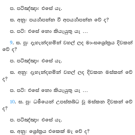
ප. පටිඤ්ඤා: එසේ යැ.
ස. අනු: පර්‍ය්‍යාපන්න වී අපර්‍ය්‍යාපන්න වේ ද?
ප. පටි: එසේ නො කියැයුතු යැ …
9
. ස. පු: දැහැන්දහමින් වහල් ලද මාංසශ්‍රෝත්‍රය දිවකන්
වේ ද?
ප. පටිඤ්ඤා: එසේ යැ.
ස. අනු: දැහැන්දහමින් වහල් ලද දිවකන මස්කන් වේ
ද?
ප. පටි: එසේ නො කියැයුතු යැ …
10
. ස. පු: ධර්‍මයෙන් උපස්තබ්ධ වූ මස්කන දිවකන් වේ
ද?
ප. පටිඤ්ඤා: එසේ යැ.
ස. අනු: ශ්‍රෝත්‍රය එකෙක් මැ වේ ද?