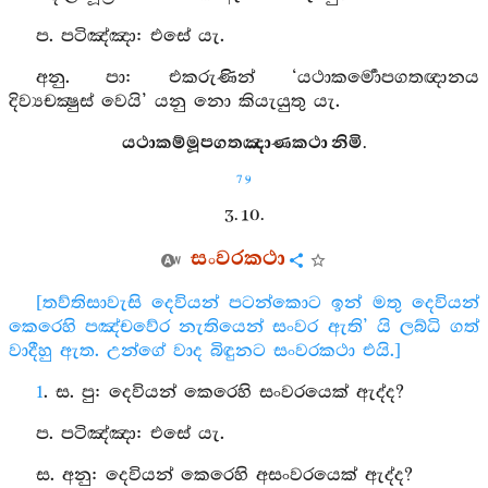
ප. පටිඤ්ඤා: එසේ යැ.
අනු. පා: එකරුණින් ‘යථාකර්‍මොපගතඥානය
දිව්‍යචක්‍ෂුස් වෙයි’ යනු නො කියැයුතු යැ.
යථාකම්මූපගතඤාණකථා නිමි.
79
3. 10.
සංවරකථා
[තව්තිසාවැසි දෙවියන් පටන්කොට ඉන් මතු දෙවියන්
කෙරෙහි පඤ්චවේර නැතියෙන් සංවර ඇති’ යි ලබ්ධි ගත්
වාදීහු ඇත. උන්ගේ වාද බිඳුනට සංවරකථා එයි.]
1
. ස. පු: දෙවියන් කෙරෙහි සංවරයෙක් ඇද්ද?
ප. පටිඤ්ඤා: එසේ යැ.
ස. අනු: දෙවියන් කෙරෙහි අසංවරයෙක් ඇද්ද?