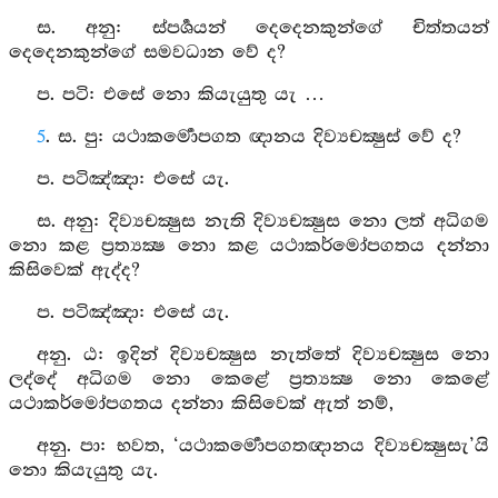
ස. අනු: ස්පර්‍ශයන් දෙදෙනකුන්ගේ චිත්තයන්
දෙදෙනකුන්ගේ සමවධාන වේ ද?
ප. පටි: එසේ නො කියැයුතු යැ …
5
. ස. පු: යථාකර්‍මොපගත ඥානය දිව්‍යචක්‍ෂුස් වේ ද?
ප. පටිඤ්ඤා: එසේ යැ.
ස. අනු: දිව්‍යචක්‍ෂුස නැති දිව්‍යචක්‍ෂුස නො ලත් අධිගම
නො කළ ප්‍රත්‍යක්‍ෂ නො කළ යථාකර්මෝපගතය දන්නා
කිසිවෙක් ඇද්ද?
ප. පටිඤ්ඤා: එසේ යැ.
අනු. ඨ: ඉදින් දිව්‍යචක්‍ෂුස නැත්තේ දිව්‍යචක්‍ෂුස නො
ලද්දේ අධිගම නො කෙළේ ප්‍රත්‍යක්‍ෂ නො කෙළේ
යථාකර්මෝපගතය දන්නා කිසිවෙක් ඇත් නම්,
අනු. පා: භවත, ‘යථාකර්‍මොපගතඥානය දිව්‍යචක්‍ෂුසැ’යි
නො කියැයුතු යැ.