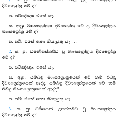
1
. ස. පු: ධ්‍යානධර්‍මයෙන් වහල ලද මාංසශ්‍රෝත්‍රය
දිව්‍යශ්‍රෝත්‍ර වේ ද?
ප. පටිඤ්ඤා: එසේ යැ.
ස. අනු: මාංසශ්‍රෝත්‍රය දිව්‍යශ්‍රෝත්‍ර වේ ද, දිව්‍යශ්‍රෝත්‍රය
මාංසශ්‍රෝත්‍ර වේ ද?
ප. පටි: එසේ නො කියැයුතු යැ …
2
. ස. පු: ධර්‍මොපස්තබ්ධ වූ මාංසශ්‍රෝත්‍රය දිව්‍යශ්‍රෝත්‍ර
වේ ද?
ප. පටිඤ්ඤා: එසේ යැ.
ස. අනු: යම්බඳු මාංසශ්‍රොත්‍රයෙක් වේ නම් එබඳු
දිව්‍යශ්‍රෝත්‍රයෙක් ඇද්ද, යම්බඳු දිව්‍යශ්‍රෝත්‍රයෙක් වේ නම්
එබඳු මාංසශ්‍රොත්‍රයෙක් ඇද්ද?
ප. පටි: එසේ නො කියැයුතු යැ …
3
. ස. පු: ධර්‍මයෙන් උපස්තබ්ධ වූ මාංසශ්‍රෝත්‍රය
දිව්‍යශ්‍රෝත්‍ර වේ ද?