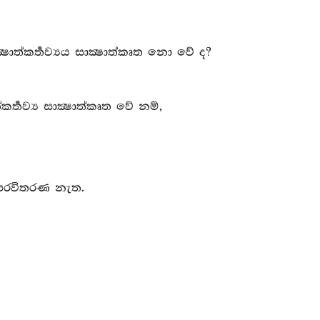
ාත්කර්‍තව්‍යය සාක්‍ෂාත්කෘත නො වේ ද?
ර්‍තව්‍ය සාක්‍ෂාත්කෘත වේ නම්,
ට පරවිතරණ නැත.