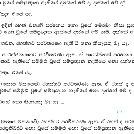
 වූයේ සම්ප්‍රඥාන ඇතියේ දන්නේ වේ ද, දක්නේ වේ ද?
්ඤා: එසේ යැ.
 ඉදින් රහත් වනාහි පරනෙය නො වූයේ මෙරමා නිසා ප්‍රාප්
ූඪ නො වූයේ සම්ප්‍රඥාන ඇතියේ දන්නේ වේ නම්, දක්නේ ව
: භවත, රහත්හට පරවිතරණා ඇති’යි නො කියැයුතු මැ යැ.
ු: පෘථග්ජනයාහට පරවිතරණා ඇත. ඒ පෘථග්ජනත් පරනෙය වූ
කොට ඇතියේ සම්මූඪ වූයේ සම්ප්‍රඥාන නැතියේ නො දන්
්ඤා: එසේ යැ.
 (තොප මතයෙහි) රහත්හට පරවිතරණා ඇත. ඒ රහත් ද පරනෙය 
්ධ වූයේ සම්මූඪ වූයේ සම්ප්‍රඥාන නැතියේ නො දන්නේ වේ 
 එසේ නො කියැයුතු මැ යැ ...
483
ු: (තොප මතයෙහි) රහත්හට පරවිතරණා ඇත. ඒ රහත් ද පරනෙය 
රප්‍රතිබද්ධ නො වූයේ සම්මූඪ නො වූයේ සම්ප්‍රඥාන ඇති