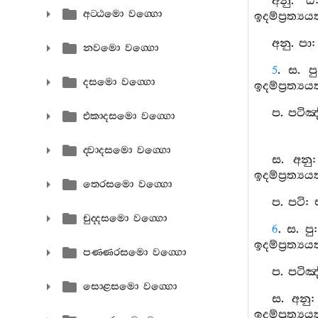
අනු. ඨ
අට‍්ඨමො වග‍්ගො
ඉදම්ප්‍රත්‍
අනු. පා
නවමො වග‍්ගො
5
. ස. ප
දසමො වග‍්ගො
ඉදම්ප්‍රත්‍
ප. පටිඤ
එකාදසමො වග‍්ගො
ද‍්වාදසමො වග‍්ගො
ස. අනු
ඉදම්ප්‍රත්‍
තෙරසමො වග‍්ගො
ප. පටි:
චුද‍්දසමො වග‍්ගො
6
. ස. ප
ඉදම්ප්‍රත්‍
පණ‍්ණරසමො වග‍්ගො
ප. පටිඤ
සොළසමො වග‍්ගො
ස. අනු
ඉදම්ප්‍රත්‍