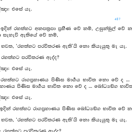
්ඤා: එසේ යැ.
487
 ඉදින් රහත්හට අනපත්‍රපා ප්‍රහීණ වේ නම්, උසුන්මුල් 
ා සැහැවි ඇතියේ වේ නම්,
: භවත, ‘රහත්හට පරවිතරණ ඇති’යි නො කියැයුතු මැ යැ.
ු: රහත්හට පරවිතරණ ඇද්ද?
්ඤා: එසේ යැ.
 රහත්හට රාගප්‍රහාණය පිණිස මාර්‍ගය භාවිත නො වේ ද ... 
ප්‍රහාණය පිණිස මාර්‍ගය භාවිත නො වේ ද ... බෝධ්‍යඞ්ග භා
්ඤා: එසේ යැ.
 ඉදින් රහත්හට රාගප්‍රහාණය පිණිස බෝධ්‍යඞ්ග භාවිත වේ නම
: භවත, ‘රහත්හට පරවිතරණ ඇති’යි නො කියැයුතු මැ යැ.
පු: රහත්හට පරවිතරණ ඇද්ද?