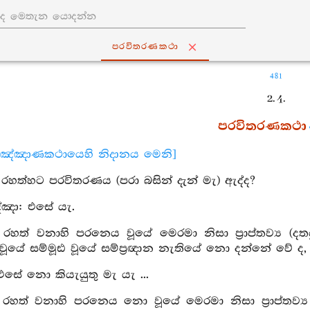
පරවිතරණකථා
481
2. 4.
පරවිතරණකථා
අඤ්ඤාණකථායෙහි නිදානය මෙනි]
ු: රහත්හට පරවිතරණය (පරා බසින් දැන් මැ) ඇද්ද?
්ඤා: එසේ යැ.
 රහත් වනාහි පරනෙය වූයේ මෙරමා නිසා ප්‍රාප්තව්‍ය (දතය
්ධ වූයේ සම්මූඪ වූයේ සම්ප්‍රඥාන නැතියේ නො දන්නේ වේ 
 එසේ නො කියැයුතු මැ යැ ...
 රහත් වනාහි පරනෙය නො වූයේ මෙරමා නිසා ප්‍රාප්තව්‍ය