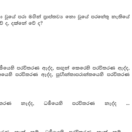
ූයේ පරා මගින් ප්‍රාප්තව්‍ය නො වූයේ පරහේතු නැතියේ
වේ ද, දක්නේ වේ ද?
්‍මයෙහි පරවිතරණ ඇද්ද, සඟුන් කෙරෙහි පරවිතරණ ඇද්ද,
්තයෙහි පරවිතරණ ඇද්ද, පූර්‍වාන්තාපරාන්තයෙහි පරවිතරණ
රණ නැද්ද, ධර්‍මයෙහි පරවිතරණ නැද්ද ...