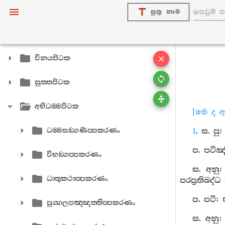
සූත්‍ර නාම
විනයපිටක
සුත‍්තපිටක
අභිධම‍්මපිටක
[මෙ ද 
ධම‍්මසඞ‍්ගණිප‍්පකරණං
1
. ස. ප
ප. පටිඤ
විභඞ‍්ගප‍්පකරණං
ස. අනු:
ධාතුකථාප‍්පකරණං
පරප්‍රතිබද
ප. පටි:
පුග‍්ගලපඤ‍්ඤත‍්තිප‍්පකරණං
ස. අනු: