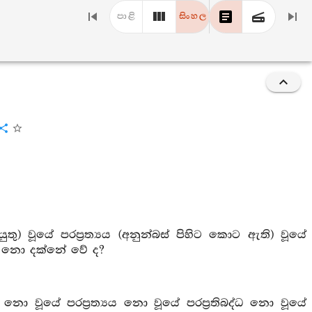
පාළි
සිංහල
ුතු) වූයේ පරප්‍රත්‍යය (අනුන්බස් පිහිට කොට ඇති) වූයේ
ද, නො දක්නේ වේ ද?
 නො වූයේ පරප්‍රත්‍යය නො වූයේ පරප්‍රතිබද්ධ නො වූයේ