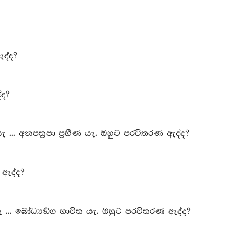
ඇද්ද?
්ද?
ැ ... අනපත්‍රපා ප්‍රහීණ යැ. ඔහුට පරවිතරණ ඇද්ද?
 ඇද්ද?
 යැ ... බෝධ්‍යඞ්ග භාවිත යැ. ඔහුට පරවිතරණ ඇද්ද?