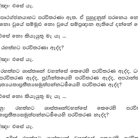
්ඤා: එසේ යැ.
 පෘථග්ජනයාහට පරවිතරණා ඇත. ඒ පුහුදුනුත් පරනෙය නො ව
්ධ නො වූයේ සම්මූඪ නො වූයේ සම්ප්‍රඥාන ඇතියේ දන්නේ 
 එසේ නො කියැයුතු මැ යැ ...
ු: රහත්හට පරවිතරණා ඇද්ද?
්ඤා: එසේ යැ.
: රහත්හට ශාස්තෲන් වහන්සේ කෙරෙහි පරවිතරණ ඇද්ද, ධර
ි පරවිතරණ ඇද්ද, පූර්‍වාන්තයෙහි පරවිතරණ ඇද්ද, අපරාන
්‍රත්‍යයතාප්‍රතීත්‍යසමුත්පන්නධර්‍මයෙහි පරවිතරණ ඇද්ද?
 එසේ නො කියැයුතු මැ යැ ...
ු: රහත්හට ශාස්තෲන්වහන්සේ කෙරෙහි පරවිත
යයතාප්‍රතීත්‍යසමුත්පන්නධර්‍මයෙහි පරවිතරණ නැද්ද?
්ඤා: එසේ යැ.