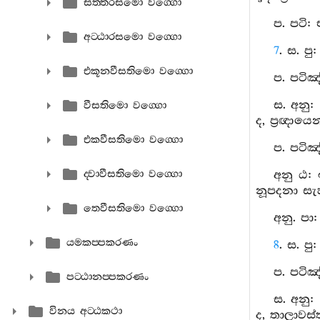
සත‍්තරසමො වග‍්ගො
ප. පටි:
අට‍්ඨාරසමො වග‍්ගො
7
. ස. ප
එකූනවීසතිමො වග‍්ගො
ප. පටිඤ
ස. අනු:
වීසතිමො වග‍්ගො
ද, ප්‍රඥා
එකවීසතිමො වග‍්ගො
ප. පටිඤ
ද‍්වාවීසතිමො වග‍්ගො
අනු ඨ: 
නූපදනා සැ
තෙවීසතිමො වග‍්ගො
අනු. පා
යමකප‍්පකරණං
8
. ස. ප
ප. පටිඤ
පට‍්ඨානප‍්පකරණං
ස. අනු:
විනය අට‍්ඨකථා
ද, තාලාවස