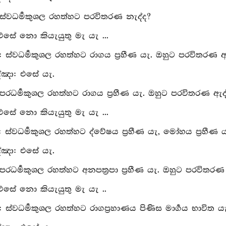
 ස්වධර්‍මකුශල රහත්හට පරවිතරණ නැද්ද?
 එසේ නො කියැයුතු මැ යැ ...
පු: ස්වධර්‍මකුශල රහත්හට රාගය ප්‍රහීණ යැ. ඔහුට පරවිතරණ 
්ඤා: එසේ යැ.
 පරධර්‍මකුශල රහත්හට රාගය ප්‍රහීණ යැ. ඔහුට පරවිතරණ ඇද
 එසේ නො කියැයුතු මැ යැ ...
ු: ස්වධර්‍මකුශල රහත්හට ද්වේෂය ප්‍රහීණ යැ, මෝහය ප්‍රහීණ ය
්ඤා: එසේ යැ.
 පරධර්‍මකුශල රහත්හට අනපත්‍රපා ප්‍රහීණ යැ. ඔහුට පරවිතරණ
 එසේ නො කියැයුතු මැ යැ ..
ු: ස්වධර්‍මකුශල රහත්හට රාගප්‍රහාණය පිණිස මාර්‍ගය භාවිත