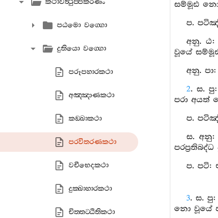
කථාවත්‍ථුප‍්පකරණං
සම්මූඪ නො
ප. පටිඤ
පඨමො වග‍්ගො
අනු. ඨ:
දුතියො වග‍්ගො
වූයේ සම්ම
අනු. පා
පරූපහාරකථා
2
. ස. ප
අඤ‍්ඤාණකථා
පරා අයත් 
ප. පටිඤ
කඞ‍්ඛාකථා
ස. අනු:
පරවිතරණකථා
පරප්‍රතිබද
වචීභෙදකථා
ප. පටි:
දුක‍්ඛාහාරකථා
3
. ස. ප
නො වූයේ ප
චිත‍්තට‍්ඨිතිකථා