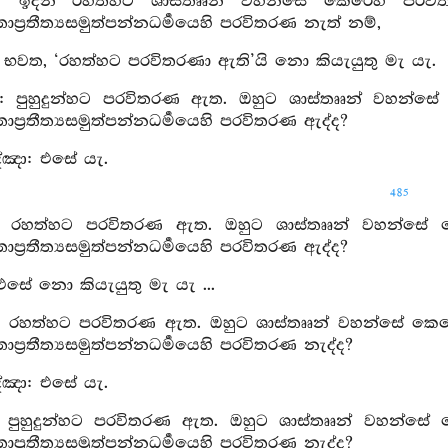
: ඉදින් රහත්හට ශාස්තෲන් වහන්සේ කෙරෙහි පරවිත
යයතාප්‍රතීත්‍යසමුත්පන්නධර්‍මයෙහි පරවිතරණ නැත් නම්,
: භවත, ‘රහත්හට පරවිතරණා ඇති’යි නො කියැයුතු මැ යැ.
ු: පුහුදුන්හට පරවිතරණ ඇත. ඔහුට ශාස්තෲන් වහන්සේ 
යයතාප්‍රතීත්‍යසමුත්පන්නධර්‍මයෙහි පරවිතරණ ඇද්ද?
්ඤා: එසේ යැ.
485
: රහත්හට පරවිතරණ ඇත. ඔහුට ශාස්තෲන් වහන්සේ කෙර
යයතාප්‍රතීත්‍යසමුත්පන්නධර්‍මයෙහි පරවිතරණ ඇද්ද?
 එසේ නො කියැයුතු මැ යැ ...
ු: රහත්හට පරවිතරණ ඇත. ඔහුට ශාස්තෲන් වහන්සේ කෙරෙහ
යයතාප්‍රතීත්‍යසමුත්පන්නධර්‍මයෙහි පරවිතරණ නැද්ද?
්ඤා: එසේ යැ.
: පුහුදුන්හට පරවිතරණ ඇත. ඔහුට ශාස්තෲන් වහන්සේ කෙ
යයතාප්‍රතීත්‍යසමුත්පන්නධර්‍මයෙහි පරවිතරණ නැද්ද?