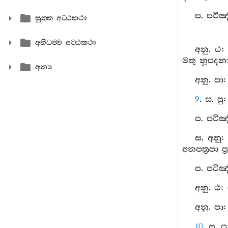
ප. පටිඤ
සුත‍්ත අට‍්ඨකථා
අභිධම‍්ම අට‍්ඨකථා
අනු. ඨ:
මතු නූපදන
අන්‍ය
අනු. පා
9
. ස. ප
ප. පටිඤ
ස. අනු:
අනපත්‍රපා 
ප. පටිඤ
අනු. ඨ:
අනු. පා
10
. ස. 