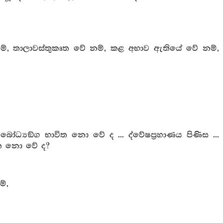
වේ නම්, තාලාවස්තුකෘත වේ නම්, කළ අභාව ඇතියේ වේ නම්,
බෝධ්‍යඞ්ග භාවිත නො වේ ද ... ද්වේෂප්‍රහාණය පිණිස ...
විත නො වේ ද?
්,