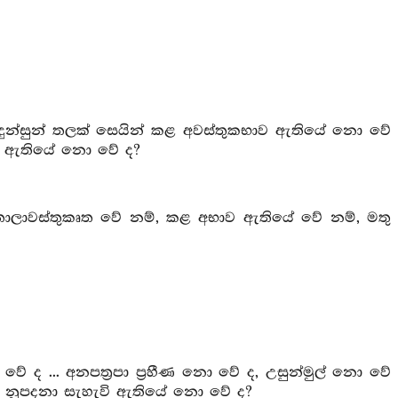
මුදුන්සුන් තලක් සෙයින් කළ අවස්තුකභාව ඇතියේ නො වේ
වි ඇතියේ නො වේ ද?
්, තාලාවස්තුකෘත වේ නම්, කළ අභාව ඇතියේ වේ නම්, මතු
වේ ද ... අනපත්‍රපා ප්‍රහීණ නො වේ ද, උසුන්මුල් නො වේ
ි නූපදනා සැහැවි ඇතියේ නො වේ ද?