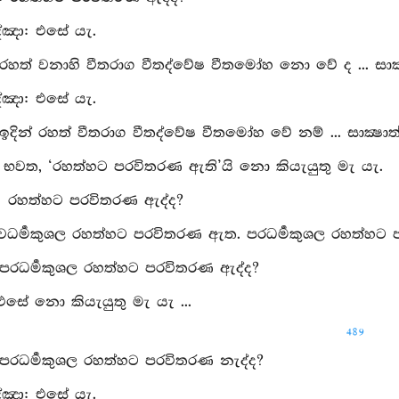
්ඤා: එසේ යැ.
 රහත් වනාහි වීතරාග වීතද්වේෂ වීතමෝහ නො වේ ද ... සාක්‍ෂ
්ඤා: එසේ යැ.
ඉදින් රහත් වීතරාග වීතද්වේෂ වීතමෝහ වේ නම් ... සාක්‍ෂාත්ක
: භවත, ‘රහත්හට පරවිතරණ ඇති’යි නො කියැයුතු මැ යැ.
පු: රහත්හට පරවිතරණ ඇද්ද?
ස්වධර්‍මකුශල රහත්හට පරවිතරණ ඇත. පරධර්‍මකුශල රහත්හ
 පරධර්‍මකුශල රහත්හට පරවිතරණ ඇද්ද?
 එසේ නො කියැයුතු මැ යැ ...
489
 පරධර්‍මකුශල රහත්හට පරවිතරණ නැද්ද?
්ඤා: එසේ යැ.