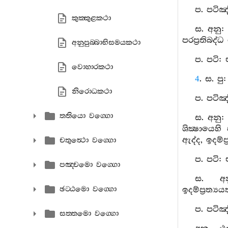
ප. පටිඤ
කුක‍්කුළකථා
ස. අනු:
පරප්‍රතිබද
අනුපුබ‍්බාභිසමයකථා
ප. පටි:
වොහාරකථා
4
. ස. ප
නිරොධකථා
ප. පටිඤ
තතියො වග‍්ගො
ස. අනු
ශික්‍ෂායෙහ
ඇද්ද, ඉදම්ප
චතුත්‍ථො වග‍්ගො
ප. පටි:
පඤ‍්චමො වග‍්ගො
ස. අන
ඡට‍්ඨමො වග‍්ගො
ඉදම්ප්‍රත්‍
ප. පටිඤ
සත‍්තමො වග‍්ගො