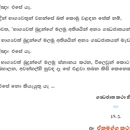
්‍ඤා: එසේ යැ.
දින් භාග්‍යවතුන් වහන්සේ බත් කොමු වළඳන සේක් නම්,
භවත, ‘භාග්‍යවත් බුදුන්ගේ මලමූ අතිශයින් අන්‍ය ගන්‍ධජා
ු: භාග්‍යවත් බුදුන්ගේ මලමූ අතිශයින් අන්‍ය ගන්‍ධජාතයන් 
්‍ඤා: එසේ යැ.
: භාග්‍යවත් බුදුන්ගේ මලමූ ස්නානය කරන, විලෙවුන් 
බහාලන, අවන්හල්හි සුවඳ දෑ සේ එළවා තබන කිසි කෙනෙක්
 එසේ නො කියැයුතු යැ ...
ගන්‍ධජාත කථා නි
337
18. 5.
ඒකමග්ග කථ