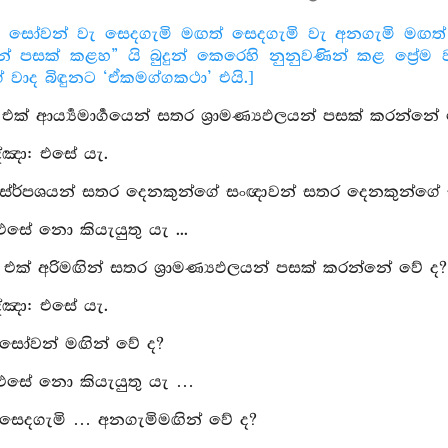
රදහු සෝවන් වැ සෙදගැමි මඟත් සෙදගැමි වැ අනගැමි මඟත
 පසක් කළහ” යි බුදුන් කෙරෙහි නුනුවණින් කළ ප්‍රේම 
 වාද බිඳුනට ‘ඒකමග්ගකථා’ එයි.]
: එක් ආර්‍ය්‍යමාර්‍ගයෙන් සතර ශ්‍රාමණ්‍යඵලයන් පසක් කරන්නේ
්‍ඤා: එසේ යැ.
: ස්ර්‍පශයන් සතර දෙනකුන්ගේ සංඥාවන් සතර දෙනකුන්ග
 එසේ නො කියැයුතු යැ ...
ු: එක් අරිමඟින් සතර ශ්‍රාමණ්‍යඵලයන් පසක් කරන්නේ වේ ද?
්‍ඤා: එසේ යැ.
 සෝවන් මඟින් වේ ද?
 එසේ නො කියැයුතු යැ …
 සෙදගැමි … අනගැමිමඟින් වේ ද?