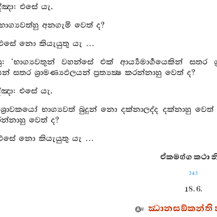
්‍ඤා: එසේ යැ.
 භාග්‍යවත්හු අනගැමි වෙත් ද?
 එසේ නො කියැයුතු යැ …
ු: ‘භාග්‍යවතුන් වහන්සේ එක් ආර්‍ය්‍යමාර්‍ගයෙකින් සතර ශ්
න් සතර ශ්‍රාමණ්‍යඵලයන් ප්‍රත්‍යක්‍ෂ කරන්නාහු වෙත් ද?
්‍ඤා: එසේ යැ.
 ශ්‍රාවකයෝ භාග්‍යවත් බුදුන් නො දක්නාලද්ද දක්නාහු වෙ
රන්නාහු වෙත් ද?
 එසේ නො කියැයුතු යැ …
ඒකමග්ග කථා නි
343
18. 6.
ඣානසඞ්කන්ති 