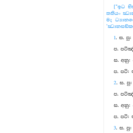
[“ඉධ භ
තතියං ඣාන
මැ ධ්‍යාන
‘ඣානසඞ්කන
1
. ස. ප
ප. පටිඤ
ස. අනු:
ප. පටි:
2
. ස. ප
ප. පටිඤ
ස. අනු: 
ප. පටි:
3
. ස. පු