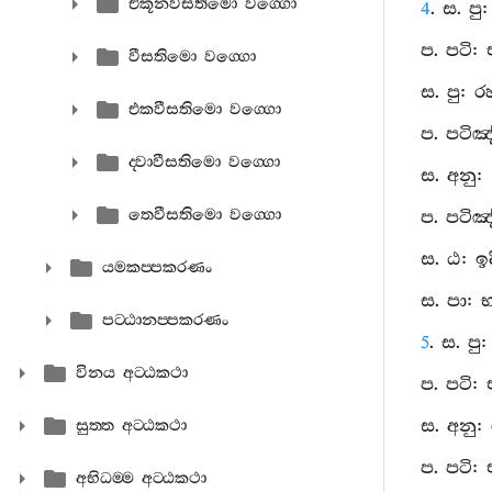
එකූනවීසතිමො වග‍්ගො
4
. ස. ප
ප. පටි:
වීසතිමො වග‍්ගො
ස. පු: 
එකවීසතිමො වග‍්ගො
ප. පටිඤ
ද‍්වාවීසතිමො වග‍්ගො
ස. අනු:
තෙවීසතිමො වග‍්ගො
ප. පටිඤ
ස. ඨ: ඉ
යමකප‍්පකරණං
ස. පා: 
පට‍්ඨානප‍්පකරණං
5
. ස. ප
විනය අට‍්ඨකථා
ප. පටි:
ස. අනු
සුත‍්ත අට‍්ඨකථා
ප. පටි:
අභිධම‍්ම අට‍්ඨකථා