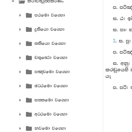
කථාවත්‍ථුප‍්පකරණං
ප. පටිඤ
පඨමො වග‍්ගො
ස. ඨ: ඉ
දුතියො වග‍්ගො
ස. පා: 
2
. ස. ප
තතියො වග‍්ගො
ප. පටිඤ
චතුත්‍ථො වග‍්ගො
ස. අනු
කරඬුයෙහි 
පඤ‍්චමො වග‍්ගො
යැ
ඡට‍්ඨමො වග‍්ගො
ප. පටි:
සත‍්තමො වග‍්ගො
අට‍්ඨමො වග‍්ගො
නවමො වග‍්ගො