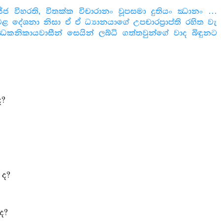
්ජ විහරති, විතක්ක විචාරානං වූපසමා දුතියං ඣානං …
 දේශනා නිසා ඒ ඒ ධ්‍යානයාගේ උපචාරප්‍රාප්ති රහිත වැ
ධකනිකායවාසීන් සෙයින් ලබ්ධි ගත්තවුන්ගේ වාද බිඳුනට
ද?
 ද?
ද?