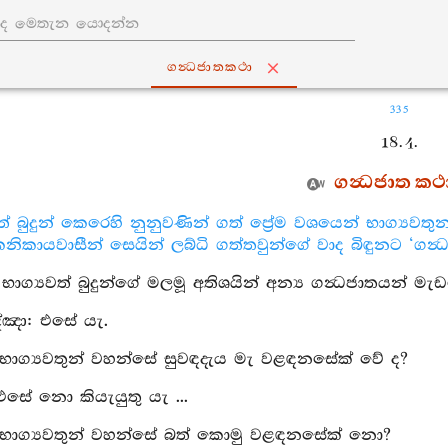
ගන්‍ධජාතකථා
335
18. 4.
ගන්‍ධජාත කථ
වත් බුදුන් කෙරෙහි නුනුවණින් ගත් ප්‍රේම වශයෙන් භාග්‍යවත
ිකායවාසීන් සෙයින් ලබ්ධි ගත්තවුන්ගේ වාද බිඳුනට ‘ගන්‍
ු: භාග්‍යවත් බුදුන්ගේ මලමූ අතිශයින් අන්‍ය ගන්‍ධජාතයන් 
්‍ඤා: එසේ යැ.
 භාග්‍යවතුන් වහන්සේ සුවඳදැය මැ වළඳනසේක් වේ ද?
 එසේ නො කියැයුතු යැ ...
: භාග්‍යවතුන් වහන්සේ බත් කොමු වළඳනසේක් නො?