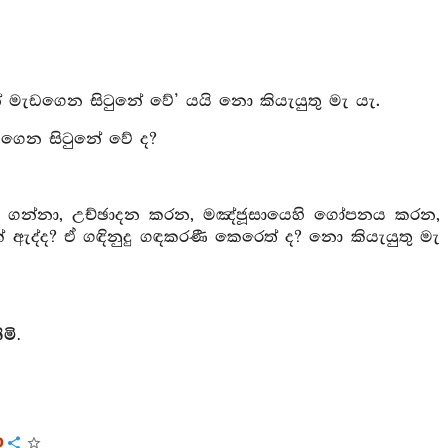
තයන් මැඩගෙන සිටුනේ වේ’ යයි නො කියැයුතු මැ යැ.
මැඩගෙන සිටුනේ වේ ද?
කොට ගන්නා, උච්ඡාදන කරන, මඤ්ජූසායෙහි ගෝපනය කරන,
 ඇද්ද? ඒ ගඳිනුදු ගඳකරණී කෙරෙත් ද? නො කියැයුතු මැ
මි.
ා