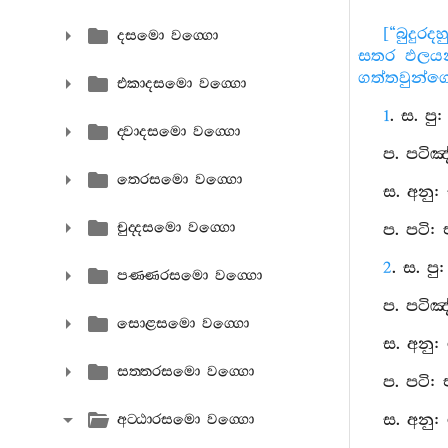
[“බුදු
දසමො වග‍්ගො
සතර ඵලයන්
ගත්තවුන්ගේ
එකාදසමො වග‍්ගො
1
. ස. පු
ද‍්වාදසමො වග‍්ගො
ප. පටිඤ
තෙරසමො වග‍්ගො
ස. අනු
චුද‍්දසමො වග‍්ගො
ප. පටි:
2
. ස. ප
පණ‍්ණරසමො වග‍්ගො
ප. පටිඤ
සොළසමො වග‍්ගො
ස. අනු:
සත‍්තරසමො වග‍්ගො
ප. පටි:
ස. අනු:
අට‍්ඨාරසමො වග‍්ගො