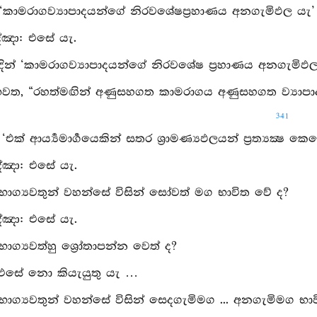
 ‘කාමරාගව්‍යාපාදයන්ගේ නිරවශේෂප්‍රහාණය අනගැමිඵල යැ’ 
්‍ඤා: එසේ යැ.
දින් ‘කාමරාගව්‍යාපාදයන්ගේ නිරවශේෂ ප්‍රහාණය අනගැමිඵල ය
භවත, “රහත්මඟින් අණුසහගත කාමරාගය අණුසහගත ව්‍යාපාද
341
: ‘එක් ආර්‍ය්‍යමාර්‍ගයෙකින් සතර ශ්‍රාමණ්‍යඵලයන් ප්‍රත්‍යක්‍ෂ
්‍ඤා: එසේ යැ.
 භාග්‍යවතුන් වහන්සේ විසින් සෝවත් මග භාවිත වේ ද?
්‍ඤා: එසේ යැ.
භාග්‍යවත්හු ශ්‍රෝතාපන්න වෙත් ද?
 එසේ නො කියැයුතු යැ …
 භාග්‍යවතුන් වහන්සේ විසින් සෙදගැමිමග ... අනගැමිමග භා