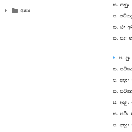
ස. අනු:
අන්‍ය
ප. පටිඤ
ස. ඨ: ඉ
ස. පා: 
6
. ප. පු
ස. පටිඤ
ප. අනු:
ස. පටිඤ
ප. අනු: 
ස. පටි:
ප. අනු: