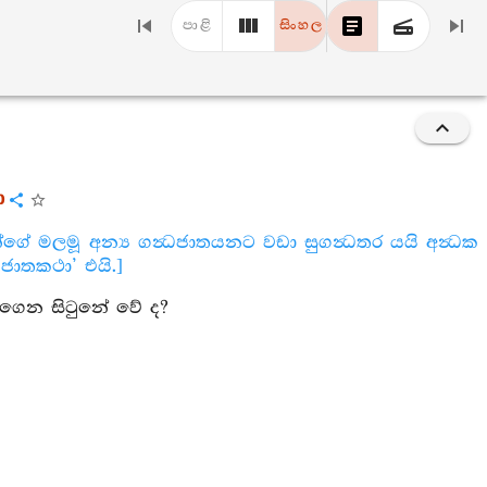
පාළි
සිංහල
ා
ුන්ගේ මලමූ අන්‍ය ගන්‍ධජාතයනට වඩා සුගන්‍ධතර යයි අන්‍ධක
ධජාතකථා’ එයි.]
මැඩගෙන සිටුනේ වේ ද?