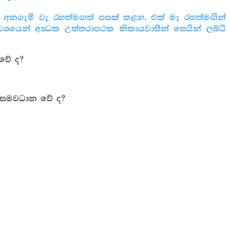
් අනගැමි වැ රහත්මඟත් පසක් කළහ. එක් මැ රහත්මඟින්
වශයෙන් අන්‍ධක උත්තරාපථක නිකායවාසීන් සෙයින් ලබ්ධි
 වේ ද?
ේ සමවධාන වේ ද?