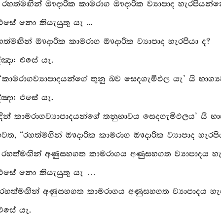
ු: රහත්මඟින් ඔෳදාරික කාමරාග ඔෳදාරික ව්‍යාපාද හැරපියන්
 එසේ නො කියැයුතු යැ ...
රහත්මඟින් ඔෳදාරික කාමරාග ඔෳදාරික ව්‍යාපාද හැරපියා ද?
්‍ඤා: එසේ යැ.
 ‘කාමරාගව්‍යාපාදයන්ගේ තුනු බව සෙදගැමිඵල යැ’ යි භාග්‍
්‍ඤා: එසේ යැ.
දින් කාමරාගව්‍යාපාදයන්ගේ තනුභාවය සෙදගැමිඵලය’ යි භාග්
භවත, “රහත්මගින් ඔෳදාරික කාමරාග ඔෳදාරික ව්‍යාපාද හැරපි
ු: රහත්මඟින් අණුසහගත කාමරාගය අණුසහගත ව්‍යාපාදය හ
 එසේ නො කියැයුතු යැ …
: රහත්මඟින් අණුසහගත කාමරාගය අණුසහගත ව්‍යාපාදය හැ
 එසේ යැ.