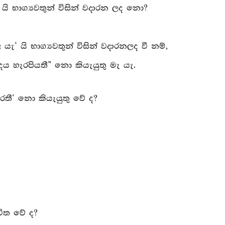
යි භාග්‍යවතුන් විසින් වදාරන ලද නො?
ැ’ යි භාග්‍යවතුන් විසින් වදාරනලද වී නම්,
ය හැරපියතී” නො කියැයුතු මැ යැ.
 කෙරෙතී’ නො කියැයුතු වේ ද?
විත වේ ද?