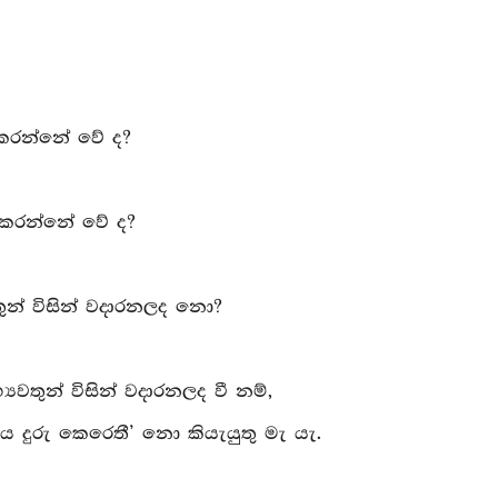
රු කරන්නේ වේ ද?
ුරු කරන්නේ වේ ද?
තුන් විසින් වදාරනලද නො?
යවතුන් විසින් වදාරනලද වී නම්,
්‍ශය දුරු කෙරෙතී’ නො කියැයුතු මැ යැ.