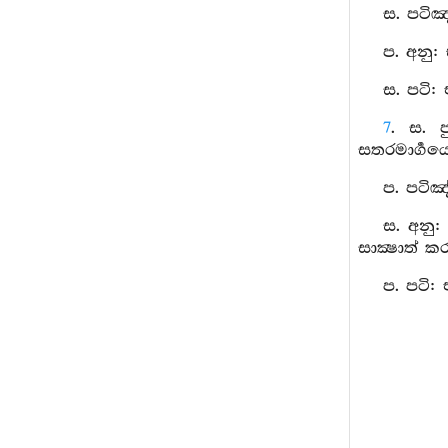
ස. පටිඤ
ප. අනු:
ස. පටි:
7
. ස. ප
සතරමාර්‍ගයෙ
ප. පටිඤ
ස. අනු:
සාක්‍ෂාත් ක
ප. පටි: