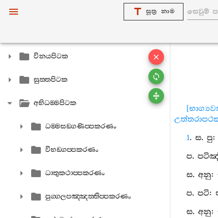
සූත්‍ර නාම
විනයපිටක
සුත‍්තපිටක
අභිධම‍්මපිටක
[භාග්‍ය
උත්තරාපථකන
ධම‍්මසඞ‍්ගණිප‍්පකරණං
1
. ස. ප
විභඞ‍්ගප‍්පකරණං
ප. පටිඤ
ධාතුකථාප‍්පකරණං
ස. අනු:
ප. පටි:
පුග‍්ගලපඤ‍්ඤත‍්තිප‍්පකරණං
ස. අනු