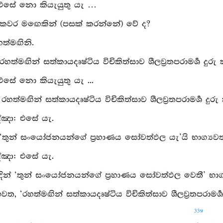
 එසේ නො කියැයුතු යැ …
: කවර මඟෙකින් (පසක් කරන්නේ) වේ ද?
හත්මඟිනි.
රහත්මඟින් සත්කායදෘෂ්ටිය විචිකිත්සාව ශීලව්‍රතපරාමර්‍ශ දු
 එසේ නො කියැයුතු යැ ...
: රහත්මඟින් සත්කායදෘෂ්ටිය විචිකිත්සාව ශීලව්‍රතපරාමර්‍ශ ද
්‍ඤා: එසේ යැ.
 ‘තුන් සංයෝජනයන්ගේ ප්‍රහාණය සෝවත්ඵල යැ’යි භාග්‍යව
්‍ඤා: එසේ යැ.
දින් ‘තුන් සංයෝජනයන්ගේ ප්‍රහාණය සෝවත්ඵල වෙතී’ භාග්‍
භවත, ‘රහත්මඟින් සත්කායදෘෂ්ටිය විචිකිත්සාව ශීලව්‍රතපරාමර
339