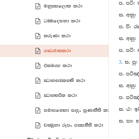
ප. පටි:
මනුස‍්සලොක කථා
ස. අනු
ධම‍්මදෙසනා කථා
ප. වි: ර
කරුණා කථා
ස. අනු: 
ප. පටි:
ගන්‍ධජාතකථා
3
. ස. පු
එකමග‍්ග කථා
ප. පටිඤ
ඣානසඞ‍්කන‍්ති කථා
ස. අනු:
ඣාන‍්තරික කථා
ප. පටිඤ
ස. ඨ: ඉ
සමාපන‍්නො සද‍්දං සුණාතීති කථා
ස. පා: 
චක‍්ඛුනා රූපං පස‍්සතීති කථා