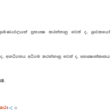
‍රාමණ්‍යඵලයන් ප්‍රත්‍යක්‍ෂ කරන්නාහු වෙත් ද, ශ්‍රාවකයෝ
ත් ද, අනධිගතය අධිගම කරන්නාහු වෙත් ද, අසාක්‍ෂාත්කෘතය
මි.
කථා