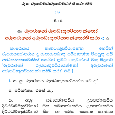
රූපං රූපාවචරාරූපාවචරන්ති කථා නිමි.
269
16. 10.
රූපරාගෝ රූපධාතුපරියාපන්නෝ
අරූපරාගෝ අරූපධාතුපරියාපන්නෝති කථා
[කාමරාගය කාමධාතුපරියාපන්න හෙයින්
රූපරාගඅරූපරාග දු රූපාරූපධාතු පරියාපන්න වියයුතු යයි
අන්‍ධකනිකායවාසීන් සෙයින් ලබ්ධි ගතුවන්ගේ වාද බිඳුනට
‘රූපරාගෝ රූපධාතුපරියාපන්නෝ අරූපරාගෝ
අරූපධාතුපරියාපන්නෝති කථා’ එයි.]
1
. ස. පු: රූපරාගය රූපධාතුපර්‍ය්‍යාපන්න වේ ද?
ප. පටිඤ්‍ඤා: එසේ යැ.
ස. අනු: සමාපත්තෙසිය උපපත්තෙසිය
දිට්ඨධම්මසුඛවිහාර සිත සමාපත්තෙසිය උපපත්තෙසිය
දිට්ඨධම්මසුඛවිහාර සිත හා සමග සහගත සහජාත