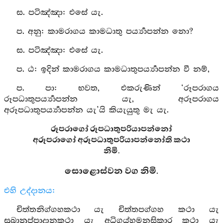
ස. පටිඤ්‍ඤා: එසේ යැ.
ප. අනු: කාමරාගය කාමධාතු පර්‍ය්‍යාපන්න නො?
ස. පටිඤ්‍ඤා: එසේ යැ.
ප. ඨ: ඉදින් කාමරාගය කාමධාතුපර්‍ය්‍යාපන්න වී නම්,
ප. පා: භවත, එකරුණින් ‘රූපරාගය
රූපධාතුපර්‍ය්‍යාපන්න යැ, අරූපරාගය
අරූපධාතුපර්‍ය්‍යාපන්න යැ’යි කියැයුතු මැ යැ.
රූපරාගෝ රූපධාතුපරියාපන්නෝ
අරූපරාගෝ අරූපධාතුපරියාපන්නෝති කථා
නිමි.
සොළොස්වන වග නිමි.
එහි උද්දානය:
චිත්තනිග්ගහකථා යැ චිත්තපග්ගහ කථා යැ
සුඛානුප්පාදානකථා යැ අධිගය්හමනසිකාර කථා යැ