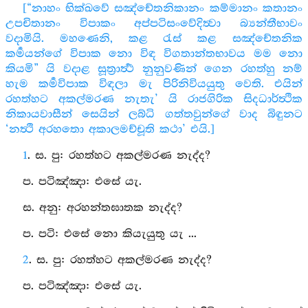
[“නාහං භික්ඛවේ සඤ්චේතනිකානං කම්මානං කතානං
උපචිතානං විපාකං අප්පටිසංවේදිත්‍වා බ්‍යන්තීභාවං
වදාමියි. මහණෙනි, කළ රැස් කළ සඤ්චේතනික
කර්‍මයන්ගේ විපාක නො විඳ විගතාන්තභාවය මම නො
කියමි” යි වදාළ සූත්‍රාර්‍ත්‍ථ නුනුවණින් ගෙන රහත්හු නම්
හැම කර්‍මවිපාක විඳලා මැ පිරිනිවියයුතු වෙති. එයින්
රහත්හට අකල්මරණ නැතැ’ යි රාජගිරික සිදධාර්ත්‍ථික
නිකායවාසීන් සෙයින් ලබ්ධි ගත්තවුන්ගේ වාද බිඳුනට
‘නත්‍ථි අරහතො අකාලමච්චූති කථා’ එයි.]
1
. ස. පු: රහත්හට අකල්මරණ නැද්ද?
ප. පටිඤ්‍ඤා: එසේ යැ.
ස. අනු: අරහන්තඝාතක නැද්ද?
ප. පටි: එසේ නො කියැයුතු යැ ...
2
. ස. පු: රහත්හට අකල්මරණ නැද්ද?
ප. පටිඤ්‍ඤා: එසේ යැ.