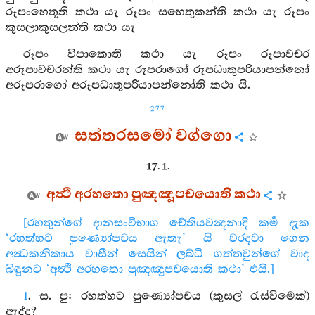
රූපංහෙතූති කථා යැ රූපං සහෙතුකන්ති කථා යැ රූපං
කුසලාකුසලන්ති කථා යැ
රූපං විපාකොති කථා යැ රූපං රූපාවචර
අරූපාවචරන්ති කථා යැ රූපරාගෝ රූපධාතුපරියාපන්නෝ
අරූපරාගෝ අරූපධාතුපරියාපන්නෝති කථා යි.
277
සත්තරසමෝ වග්ගො
17. 1.
අත්‍ථි අරහතො පුඤඤූපචයොති කථා
[රහතුන්ගේ දානසංවිභාග චේතියවන්‍දනාදි කර්‍ම දැක
‘රහත්හට පුණ්‍යෝපචය ඇතැ’ යි වරදවා ගෙන
අන්‍ධකනිකාය වාසීන් සෙයින් ලබ්ධි ගත්තවුන්ගේ වාද
බිඳුනට ‘අත්‍ථි අරහතො පුඤඤුපචයොති කථා’ එයි.]
1
. ස. පු: රහත්හට පුණ්‍යෝපචය (කුසල් රැස්විමෙක්)
ඇද්ද?