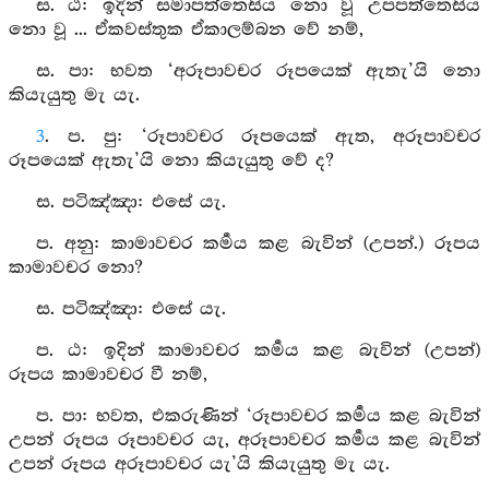
ස. ඨ: ඉදින් සමාපත්තෙසිය නො වූ උපපත්තෙසිය
නො වූ ... ඒකවස්තුක ඒකාලම්බන වේ නම්,
ස. පා: භවත ‘අරූපාවචර රූපයෙක් ඇතැ’යි නො
කියැයුතු මැ යැ.
3
. ප. පු: ‘රූපාවචර රූපයෙක් ඇත, අරූපාවචර
රූපයෙක් ඇතැ’යි නො කියැයුතු වේ ද?
ස. පටිඤ්‍ඤා: එසේ යැ.
ප. අනු: කාමාවචර කර්‍මය කළ බැවින් (උපන්.) රූපය
කාමාවචර නො?
ස. පටිඤ්‍ඤා: එසේ යැ.
ප. ඨ: ඉදින් කාමාවචර කර්‍මය කළ බැවින් (උපන්)
රූපය කාමාවචර වී නම්,
ප. පා: භවත, එකරුණින් ‘රූපාවචර කර්‍මය කළ බැවින්
උපන් රූපය රූපාවචර යැ, අරූපාවචර කර්‍මය කළ බැවින්
උපන් රූපය අරූපාවචර යැ’යි කියැයුතු මැ යැ.