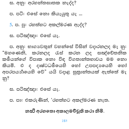
ස. අනු: අරහන්තඝාතක නැද්ද?
ප. පටි: එසේ නො කියැයුතු යැ ...
5
. ප. පු: රහත්හට අකල්මරණ ඇද්ද?
ස. පටිඤ්‍ඤා: එසේ යැ.
ප. අනු: භාග්‍යවතුන් වහන්සේ විසින් වදාරනලද මැ නු:
“මහණෙනි, කරනලද රැස් කරන ලද සඤ්චේතනික
කර්‍මයන්ගේ විපාක නො විඳ විගතාන්තභාවය මම නො
කියමි. එ ද දෘෂ්ටධර්‍මයෙහි හෝ උපපද්‍යයෙහි හෝ
අපරපර්‍ය්‍යායෙහි වේ” යයි වදාළ සුත්‍රාන්තයක් ඇත්තේ මැ
නු?
ස. පටිඤ්‍ඤා: එසේ යැ.
ප. පා: එකරුණින්, ‘රහත්හට අකල්මරණ නැත.
නත්‍ථි අරහතො අකාලමච්චූති කථා නිමි.
285