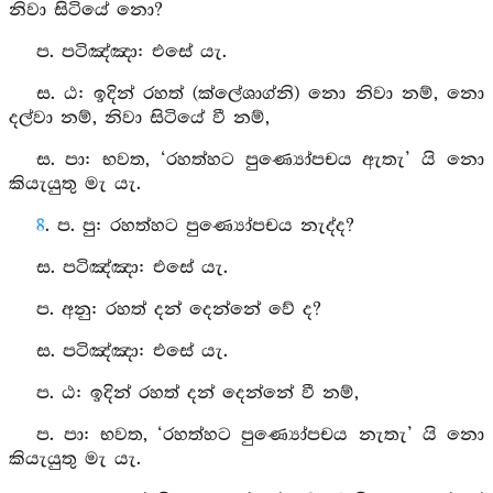
නිවා සිටියේ නො?
ප. පටිඤ්‍ඤා: එසේ යැ.
ස. ඨ: ඉදින් රහත් (ක්ලේශාග්නි) නො නිවා නම්, නො
දල්වා නම්, නිවා සිටියේ වී නම්,
ස. පා: භවත, ‘රහත්හට පුණ්‍යෝපචය ඇතැ’ යි නො
කියැයුතු මැ යැ.
8
. ප. පු: රහත්හට පුණ්‍යෝපචය නැද්ද?
ස. පටිඤ්‍ඤා: එසේ යැ.
ප. අනු: රහත් දන් දෙන්නේ වේ ද?
ස. පටිඤ්‍ඤා: එසේ යැ.
ප. ඨ: ඉදින් රහත් දන් දෙන්නේ වී නම්,
ප. පා: භවත, ‘රහත්හට පුණ්‍යෝපචය නැතැ’ යි නො
කියැයුතු මැ යැ.