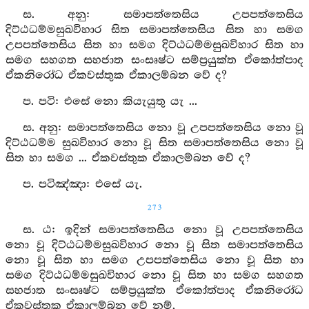
ස. අනු: සමාපත්තෙසිය උපපත්තෙසිය
දිට්ඨධම්මසුඛවිහාර සිත සමාපත්තෙසිය සිත හා සමග
උපපත්තෙසිය සිත හා සමග දිට්ඨධම්මසුඛවිහාර සිත හා
සමග සහගත සහජාත සංසෘෂ්ට සම්ප්‍රයුක්ත ඒකෝත්පාද
ඒකනිරෝධ ඒකවස්තුක ඒකාලම්බන වේ ද?
ප. පටි: එසේ නො කියැයුතු යැ ...
ස. අනු: සමාපත්තෙසිය නො වූ උපපත්තෙසිය නො වූ
දිට්ඨධම්ම සුඛවිහාර නො වූ සිත සමාපත්තෙසිය නො වූ
සිත හා සමග ... ඒකවස්තුක ඒකාලම්බන වේ ද?
ප. පටිඤ්‍ඤා: එසේ යැ.
273
ස. ඨ: ඉදින් සමාපත්තෙසිය නො වූ උපපත්තෙසිය
නො වූ දිට්ඨධම්මසුඛවිහාර නො වූ සිත සමාපත්තෙසිය
නො වූ සිත හා සමග උපපත්තෙසිය නො වූ සිත හා
සමග දිට්ඨධම්මසුඛවිහාර නො වූ සිත හා සමග සහගත
සහජාත සංසෘෂ්ට සම්ප්‍රයුක්ත ඒකෝත්පාද ඒකනිරෝධ
ඒකවස්තුක ඒකාලම්බන වේ නම්,