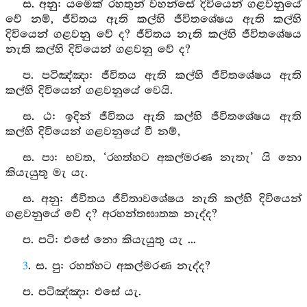
ස. අනු: යමෙක් රහතුන් වහන්සේ දිවියෙන් ගළවනුයේ
වේ නම්, ජීවිතය ඇති කල්හි ජීවිතශේෂය ඇති කල්හි
දිවියෙන් ගළවනු වේ ද? ජීවිතය නැති කල්හි ජීවිතශේෂය
නැති කල්හි දිවියෙන් ගළවනු වේ ද?
ප. පටිඤ්‍ඤා: ජීවිතය ඇති කල්හි ජීවිතශේෂය ඇති
කල්හි දිවියෙන් ගළවනුයේ වෙයි.
ස. ඨ: ඉදින් ජීවිතය ඇති කල්හි ජීවිතශේෂය ඇති
කල්හි දිවියෙන් ගළවනුයේ වී නම්,
ස. පා: භවත, ‘රහත්හට අකල්මරණ නැතැ’ යි නො
කියැයුතු මැ යැ.
ස. අනු: ජීවිතය ජීවිතාවශේෂය නැති කල්හි දිවියෙන්
ගළවනුයේ වේ ද? අරහන්තඝාතක නැද්ද?
ප. පටි: එසේ නො කියැයුතු යැ ...
3
. ස. පු: රහත්හට අකල්මරණ නැද්ද?
ප. පටිඤ්‍ඤා: එසේ යැ.