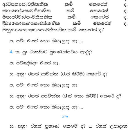
ආධිපත්‍යසංවර්‍තතනික කර්‍ම කෙරෙත් ද,
මහාභෝගසංවර්‍තතනික කර්‍ම කෙරෙත් ද,
මහාපරිවාරසංවර්‍තතනික කර්‍ම කෙරෙත් ද,
දිව්‍යසෞභාග්‍යසංවර්‍තතනික කර්‍ම කෙරෙත් ද,
මනුස්‍යසෞභාග්‍යසංවර්‍තතනික කර්‍ම කෙරෙත් ද?
ප. පටි: එසේ නො කියැයුතු යැ ...
4
. ස. පු: රහත්හට පුණ්‍යෝපචය ඇද්ද?
ප. පටිඤ්‍ඤා: එසේ යැ.
ස. අනු: රහත් ආචින්න (රැස් කිරීම්) කෙරේ ද?
ප. පටි: එසේ නො කියැයුතු යැ
ස. අනු: රහත් අපචින්න (රැස් නො කිරීම්) කෙරේ ද?
ප. පටි: එසේ නො කියැයුතු යැ ...
279
ස. අනු: රහත් ප්‍රහාණ කෙරේ ද? ... රහත් උපාදාන