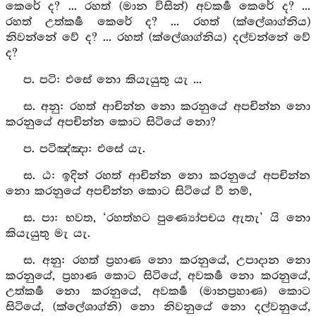
කෙරේ ද? ... රහත් (මාන විසින්) අවකර්‍ෂ කෙරේ ද? ...
රහත් උත්කර්‍ෂ කෙරේ ද? ... රහත් (ක්ලේශාග්නිය)
නිවන්නේ වේ ද? ... රහත් (ක්ලේශාග්නිය) දල්වන්නේ වේ
ද?
ප. පටි: එසේ නො කියැයුතු යැ ...
ස. අනු: රහත් ආචින්න නො කරනුයේ අපචින්න නො
කරනුයේ අපචින්න කොට සිටියේ නො?
ප. පටිඤ්‍ඤා: එසේ යැ.
ස. ඨ: ඉදින් රහත් ආචින්න නො කරනුයේ අපචින්න
නො කරනුයේ අපචින්න කොට සිටියේ වී නම්,
ස. පා: භවත, ‘රහත්හට පුණ්‍යෝපචය ඇතැ’ යි නො
කියැයුතු මැ යැ.
ස. අනු: රහත් ප්‍රහාණ නො කරනුයේ, උපාදාන නො
කරනුයේ, ප්‍රහාණ කොට සිටියේ, අවකර්‍ෂ නො කරනුයේ,
උත්කර්‍ෂ නො කරනුයේ, අවකර්‍ෂ (මානප්‍රහාණ) කොට
සිටියේ, (ක්ලේශාග්නි) නො නිවනුයේ නො දල්වනුයේ,