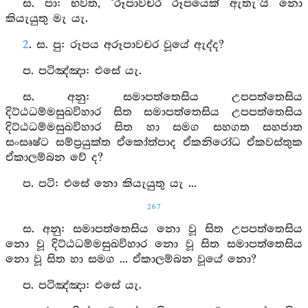
ස. පා: භවත, ‘රූපාවචර රූපයෙක් ඇතැ’යි නො
කියැයුතු මැ යැ.
2
. ස. පු: රූපය අරූපාවචර වූයේ ඇද්ද?
ප. පටිඤ්‍ඤා: එසේ යැ.
ස. අනු: සමාපත්තෙසිය උපපත්තෙසිය
දිට්ඨධම්මසුඛවිහාර සිත සමාපත්තෙසිය උපපත්තෙසිය
දිට්ඨධම්මසුඛවිහාර සිත හා සමග සහගත සහජාත
සංසෘෂ්ට සම්ප්‍රයුක්ත ඒකෝත්පාද ඒකනිරෝධ ඒකවස්තුක
ඒකාලම්බන වේ ද?
ප. පටි: එසේ නො කියැයුතු යැ ...
267
ස. අනු: සමාපත්තෙසිය නො වූ සිත උපපත්තෙසිය
නො වූ දිට්ඨධම්මසුඛවිහාර නො වූ සිත සමාපත්තෙසිය
නො වූ සිත හා සමග ... ඒකාලම්බන වූයේ නො?
ප. පටිඤ්‍ඤා: එසේ යැ.