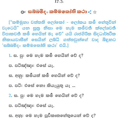
17. 3.
සබ්බමිදං කම්මතෝති කථා
[“කම්මුනා වත්තති ලෝකෝ - ලෝකය කර්‍ම හේතුවින්
වැටෙයි” යන සූත්‍ර නිසා මෙ හැම කර්‍මවර්‍ත ක්ලේශවර්‍ත
විපාකවර්‍ත කර්‍ම හෙයින් මැ වේ” යයි රාජගිරික සිදධාර්ත්‍ථික
නිකායවාසීන් සෙයින් ලබ්ධි ගත්තවුන්ගේ වාද බිඳුනට
‘සබ්බමිදං කම්මතෝති කථා’ එයි.]
1
. ස. පු: මෙ හැම කර්‍ම හෙයින් වේ ද?
ප. පටිඤ්‍ඤා: එසේ යැ.
ස. අනු: කර්‍මයත් කර්‍ම හෙයින් වේ ද?
ප. පටි: එසේ නො කියැයුතු යැ ...
2
. ස. පු: මෙ හැම කර්‍ම හෙයින් වේ ද?
ප. පටිඤ්‍ඤා: එසේ යැ.
ස. අනු: මෙ හැම පූර්‍වකෘතහේතුයෙන් වේ ද?