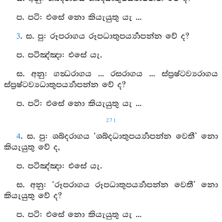
ප. පටි: එසේ නො කියැයුතු යැ ...
3
. ස. පු: රූපරාගය රූපධාතුපර්‍ය්‍යාපන්න වේ ද?
ප. පටිඤ්‍ඤා: එසේ යැ.
ස. අනු: ගන්‍ධරාගය ... රසරාගය ... ස්ප්‍රෂ්ටව්‍යරාගය
ස්ප්‍රෂ්ටව්‍යධාතුපර්‍ය්‍යාපන්න වේ ද?
ප. පටි: එසේ නො කියැයුතු යැ ...
271
4
. ස. පු: ශබ්දරාගය ‘ශබ්දධාතුපර්‍ය්‍යාපන්න වෙතී’ නො
කියැයුතු වේ ද,
ප. පටිඤ්‍ඤා: එසේ යැ.
ස. අනු: ‘රූපරාගය රූපධාතුපර්‍ය්‍යාපන්න වෙතී’ නො
කියැයුතු වේ ද?
ප. පටි: එසේ නො කියැයුතු යැ ...