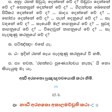
ප. අනු: රහත් සිවුරු දෙන්නේ වේ ද? පිඬුවා දෙන්නේ
වේ ද? සෙනසුන් දෙන්නේ වේ ද? ... ගිලන්පස බෙහෙත්
පිරිකර දෙන්නේ වේ ද? ... ඛාද්‍ය දෙන්නේ වේ ද? ...
භෝජ්‍ය දෙන්නේ වේ ද? ... පැන් දෙනුයේ වේ ද? ... සෑ
වඳනේ වේ ද? ... සෑයෙහි මල් නඟනුයේ වේ ද? ... සුවඳ
නඟනුයේ වේ ද? ... විලෙවුන් නඟනුයේ වේ ද? ... සෑ
පැදකුණු කරනුයේ වේ ද?
ස. පටිඤ්‍ඤා: එසේ යැ.
ප. ඨ: ඉදින් රහත් සෑය පැදකුණු කරනුයේ වී නම්,
ප. පා: භවත, ‘රහත්හට පුණ්‍යෝපචය නැතැ’ යි නො
කියැයුතු මැ යැ.
අත්‍ථි අරහතො පුඤඤුපචයොති කථා නිමි.
281
17. 2.
නත්‍ථි අරහතො අකාලමච්චූති කථා