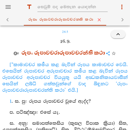
රූපං රූපාවචරාරූපාවචරන‍්ති කථා
265
16. 9.
රූපං රූපාවචරාරූපාවචරන්ති කථා
[“කාමාවචර කර්‍මය කළ බැවින් රූපය කාමාවචර වෙයි.
එසෙයින් රූපාවචර අරූපාවචාර කර්‍මය කළ බැවින් රූපය
රූපාවචර අරූපාවචර වියයුතු යයි අන්‍ධකනිකායවාසීන්
සෙයින් ලබ්ධි ගත්තවුන්ගේ වාද බිඳුනට ‘රූපං
රූපාවචරාරූපාවචරන්ති කථා’ එයි.]
1
. ස. පු: රූපය රූපාවචර වූයේ ඇද්ද?
ප. පටිඤ්‍ඤා: එසේ යැ.
ස. අනු: සමාපත්තෙසිය (කුසල විපාක ක්‍රියා) සිත,
උපපත්තෙසිය (ප්‍රතිසන්‍ධි) සිත, දිට්ඨධම්මසුඛවිහාර සිත,