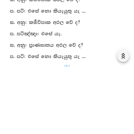
ප. පටි: එසේ නො කියැයුතු යැ ...
ස. අනු: කර්‍මවිපාක අඵල වේ ද?
ප. පටිඤ්‍ඤා: එසේ යැ.
ස. අනු: ප්‍රාණඝාතය අඵල වේ ද?
ප. පටි: එසේ නො කියැයුතු යැ ...
287
5
. ස. පු: කර්‍මවිපාක හෙයින් අයිනාදන් කරන්නේ වේ
ද? මුසවා බණන්නේ වේ ද? ... පෙහෙසුන්බස් බණන්නේ
වේ ද? පරොස්බස් බණන්නේ වේ ද? ... පලප්බස්
බණන්නේ වේ ද? ... ගෘහසන්‍ධි බිඳුනේ වේ ද? ... ගම්
වොලොගන්නේ වේ ද? ... ඒකාගාරික කර්‍ම කරන්නේ වේ
ද? ... කඩපලාසොරකම් කරන්නේ වේ ද? ... විරඹුසොරකම්
කරන්නේ වේ ද? ගම් නසනුයේ වේ ද? ... නියම්ගම
නසනුයේ වේ ද? ... කර්‍මවිපාක හෙයින් දැන් දෙන්නේ වේ
ද? ... සිවුරු දෙන්නේ වේ ද? ... පිඬුවා දෙන්නේ වේ ද? ...