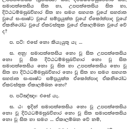
සමාපත්තෙසිය සිත හා, උපපත්තෙසිය සිත හා,
දිට්ඨධම්මසුඛවිහාර සිත හා සමග සහගත වූයේ සහජාත
වූයේ සංසෘෂ්ට වූයේ සම්ප්‍රයුක්ත වූයේ ඒකෝත්පාද වූයේ
ඒකනිරෝධ වූයේ ඒකවස්තුක වූයේ ඒකාලම්බන වූයේ වේ
ද?
ප. පටි: එසේ නො කියැයුතු යැ ...
ස. අනු: සමාපත්තෙසිය නො වූ සිත උපපත්තෙසිය
නො වූ සිත දිට්ඨධම්මසුඛවිහාර නො වූ සිත
සමාපත්තෙසිය නො වූ සිත හා උපපත්තෙසිය නො වූ
සිත හා දිට්ඨධම්මසුඛවිහාර නො වූ සිත හා සමග සහගත
සහජාත සංසෘෂ්ට සම්ප්‍රයුක්ත ඒකෝත්පාද ඒකනිරෝධ
ඒකවස්තුක ඒකාලම්බන නො?
ප. පටිඤ්‍ඤා: එසේ යැ.
ස. ඨ: ඉදින් සමාපත්තෙසිය නො වූ උපපත්තෙසිය
නො වූ දිට්ඨධම්මසුඛවිහාර නො වූ සිත සමාපත්තෙසිය
නො වූ සිත හා සමග ... ඒකාලම්බන වේ නම්,