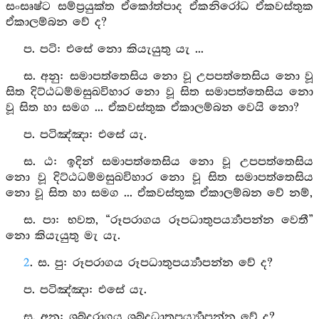
සංසෘෂ්ට සම්ප්‍රයුක්ත ඒකෝත්පාද ඒකනිරෝධ ඒකවස්තුක
ඒකාලම්බන වේ ද?
ප. පටි: එසේ නො කියැයුතු යැ ...
ස. අනු: සමාපත්තෙසිය නො වූ උපපත්තෙසිය නො වූ
සිත දිට්ඨධම්මසුඛවිහාර නො වූ සිත සමාපත්තෙසිය නො
වූ සිත හා සමග ... ඒකවස්තුක ඒකාලම්බන වෙයි නො?
ප. පටිඤ්‍ඤා: එසේ යැ.
ස. ඨ: ඉදින් සමාපත්තෙසිය නො වූ උපපත්තෙසිය
නො වූ දිට්ඨධම්මසුඛවිහාර නො වූ සිත සමාපත්තෙසිය
නො වූ සිත හා සමග ... ඒකවස්තුක ඒකාලම්බන වේ නම්,
ස. පා: භවත, “රූපරාගය රූපධාතුපර්‍ය්‍යාපන්න වෙතී”
නො කියැයුතු මැ යැ.
2
. ස. පු: රූපරාගය රූපධාතුපර්‍ය්‍යාපන්න වේ ද?
ප. පටිඤ්‍ඤා: එසේ යැ.
ස. අනු: ශබ්දරාගය ශබ්දධාතුපර්‍ය්‍යාපන්න වේ ද?