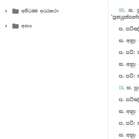
10
. ස. 
අභිධම‍්ම අට‍්ඨකථා
‘ප්‍රත්‍යු
අන්‍ය
ප. පටිඤ
ස. අනු:
ප. පටි:
ස. අනු:
ප. පටි:
11
. ස. ප
ප. පටිඤ
ස. අනු:
ප. පටි:
ස. අනු: