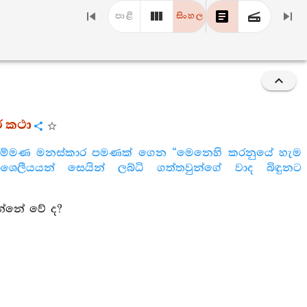
පාළි
සිංහල
ර කථා
 ආරම්මණ මනස්කාර පමණක් ගෙන “මෙනෙහි කරනුයේ හැම
ලීයයන් සෙයින් ලබ්ධි ගත්තවුන්ගේ වාද බිඳුනට
රන්නේ වේ ද?