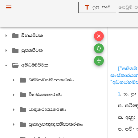
සූත්‍ර නාම
විනයපිටක
සුත‍්තපිටක
අභිධම‍්මපිටක
[“සබ්බ
සංස්කාරය
ධම‍්මසඞ‍්ගණිප‍්පකරණං
“අධිගය්හමන
1
. ස. ප
විභඞ‍්ගප‍්පකරණං
ප. පටිඤ
ධාතුකථාප‍්පකරණං
ස. අනු:
පුග‍්ගලපඤ‍්ඤත‍්තිප‍්පකරණං
ප. පටි: