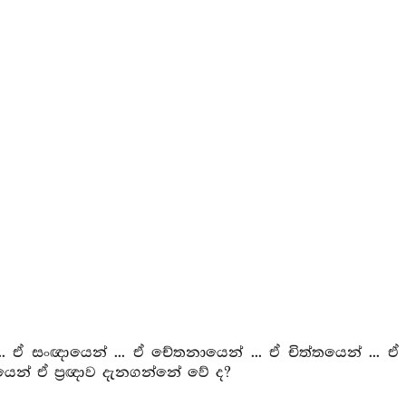
් ... ඒ සංඥායෙන් ... ඒ චේතනායෙන් ... ඒ චිත්තයෙන් ... ඒ
්‍රඥායෙන් ඒ ප්‍රඥාව දැනගන්නේ වේ ද?