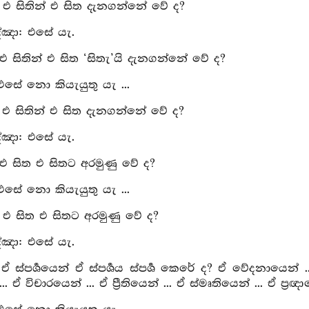
ු: එ සිතින් එ සිත දැනගන්නේ වේ ද?
්‍ඤා: එසේ යැ.
 එ සිතින් එ සිත ‘සිතැ’යි දැනගන්නේ වේ ද?
 එසේ නො කියැයුතු යැ ...
ු: එ සිතින් එ සිත දැනගන්නේ වේ ද?
්‍ඤා: එසේ යැ.
 එ සිත එ සිතට අරමුණු වේ ද?
 එසේ නො කියැයුතු යැ ...
ු: එ සිත එ සිතට අරමුණු වේ ද?
්‍ඤා: එසේ යැ.
 ඒ ස්‍පර්‍ශයෙන් ඒ ස්‍පර්‍ශය ස්‍පර්‍ශ කෙරේ ද? ඒ වේදනායෙන
 ... ඒ විචාරයෙන් ... ඒ ප්‍රීතියෙන් ... ඒ ස්මෘතියෙන් ... ඒ ප