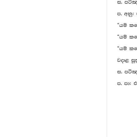
ස. පටිඤ
ප. අනු:
“යම් කල
“යම් කල
“යම් කල
වදාළ සූ
ස. පටිඤ
ප. පා: