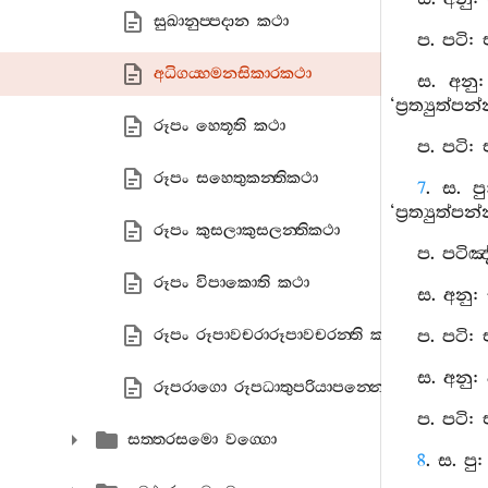
සුඛානුප‍්පදාන කථා
ප. පටි:
අධිගය‍්හමනසිකාරකථා
ස. අනු
‘ප්‍රත්‍යු
රූපං හෙතූති කථා
ප. පටි:
රූපං සහෙතුකන‍්තිකථා
7
. ස. 
‘ප්‍රත්‍යු
රූපං කුසලාකුසලන‍්තිකථා
ප. පටිඤ
රූපං විපාකොති කථා
ස. අනු:
රූපං රූපාවචරාරූපාවචරන‍්ති කථා
ප. පටි:
ස. අනු
රූපරාගො රූපධාතුපරියාපන‍්නො අරූපරාගො අ
ප. පටි:
සත‍්තරසමො වග‍්ගො
8
. ස. ප