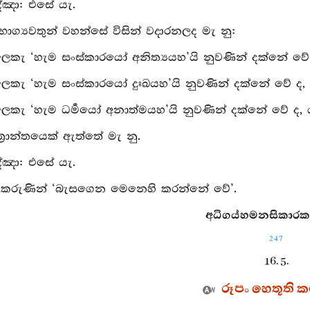
්‍ඤා: එසේ යැ.
 භාග්‍යවතුන් වහන්සේ විසින් වදාරනලද මැ නු:
ෙකැ ‘හැම සංස්කාරයෝ අනිත්‍යයහ’යි නුවණින් දක්නේ වේ ද, ය
ෙකැ ‘හැම සංස්කාරයෝ දුඃඛයහ’යි නුවණින් දක්නේ වේ ද, යළි 
ෙකැ ‘හැම ධර්‍මයෝ අනාත්මයහ’යි නුවණින් දක්නේ වේ ද, යළි 
ත්‍රාන්තයෙක් ඇත්තේ මැ නු.
්‍ඤා: එසේ යැ.
 එකරුණින් ‘බැසගෙන මෙනෙහි කරන්නේ වේ’.
අධිගය්හමනසිකාරකථා
247
16. 5.
රූපං හෙතූති ක