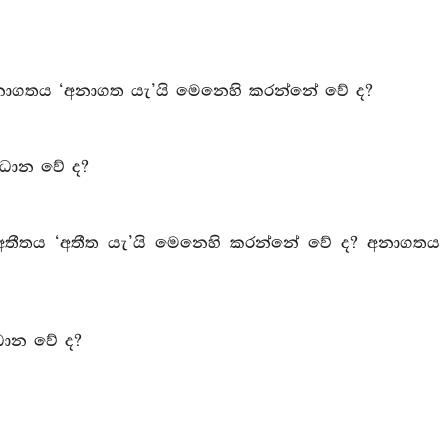
න්නේ අනාගතය ‘අනාගත යැ’යි මෙනෙහි කරන්නේ වේ ද?
මවධාන වේ ද?
කරන්නේ අතීතය ‘අතීත යැ’යි මෙනෙහි කරන්නේ වේ ද? අනාගතය
වධාන වේ ද?