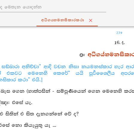
අධිගය‍්හමනසිකාරකථා
239
16. 4.
අධිගය්හමනසිකා
ේ සඞ්ඛාරා අනිච්චා” ආදි වචන නිසා නයමනස්කාර හැර
න් එකවට මෙනෙහි කෙරේ” යයි පූර්‍වශෛලීය අපරශෛ
සිකාර කථා” එයි.]
ු: බැස ගෙන (හාත්පසින් - සම්පූර්‍ණයෙන් ගෙන මෙනෙහි ක
්‍ඤා: එසේ යැ.
 එ සිතින් එ සිත දැනගන්නේ වේ ද?
 එසේ නො කියැයුතු යැ ...