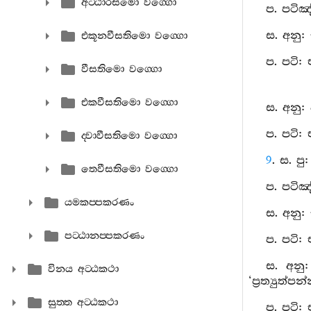
අට‍්ඨාරසමො වග‍්ගො
ප. පටිඤ
ස. අනු:
එකූනවීසතිමො වග‍්ගො
ප. පටි:
වීසතිමො වග‍්ගො
එකවීසතිමො වග‍්ගො
ස. අනු:
ප. පටි:
ද‍්වාවීසතිමො වග‍්ගො
9
. ස. ප
තෙවීසතිමො වග‍්ගො
ප. පටිඤ
යමකප‍්පකරණං
ස. අනු:
පට‍්ඨානප‍්පකරණං
ප. පටි:
ස. අනු
විනය අට‍්ඨකථා
‘ප්‍රත්‍යු
සුත‍්ත අට‍්ඨකථා
ප. පටි: