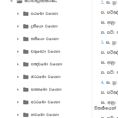
කථාවත්‍ථුප‍්පකරණං
2
. ස. ප
ප. පටිඤ
පඨමො වග‍්ගො
ස. අනු:
දුතියො වග‍්ගො
ප. පටි:
තතියො වග‍්ගො
3
. ස. ප
චතුත්‍ථො වග‍්ගො
ප. පටිඤ
ස. අනු:
පඤ‍්චමො වග‍්ගො
ප. පටි:
ඡට‍්ඨමො වග‍්ගො
4
. ස. ප
සත‍්තමො වග‍්ගො
ප. පටිඤ
අට‍්ඨමො වග‍්ගො
ස. අනු:
විතර්‍කයෙන්
නවමො වග‍්ගො