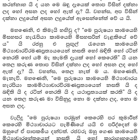
කරන්නාහ යි ද යන මෙ බඳු දැයෙක් තොප විසින් දක්නා
ලද හෝ අසන ලද හෝ ඇත් දැ? යි. වහන්ස, අප විසින්
දක්නා ලදුයේත් අසන ලදුයේත් ඇසෙන්නේත් වේ ය යි.
මහණෙනි, එ කිමැයි හඟිවු ද? “මෙ පුරුෂයා කාමයෙහි
මිසහසර හැරැපියා කාමයෙහි මිසහසරින් වැළකියේ වේ
ය” යි රජහු එ පුඟුල් රැගෙන කාමයෙහි
මිථ්‍යාචාරවිරමණප්‍රත්‍යයයෙන් නසති හෝ බඳිති හෝ රටින්
නෙරති හෝ යම් මැ කැමති දැයක් හෝ කෙරෙති” යි යන
තෙල කරුණ තොප විසින් දක්නා ලද හෝ අසන ලද හෝ
ඇත් දැ? යි. වහන්ස, තෙල නැත් ම ය. මහණෙනි,
මැනැවි. මහණෙනි, “මෙ පුරුෂයා කාමයෙහි මිථ්‍යාචාරය
හැරපියා කාමමිථ්‍යාචාරවිරමණප්‍රත්‍යයෙන් නසති යි ද
බඳිති යි ද රටින් නෙරති යි ද යථාප්‍රත්‍යයක් කරති” යි ද
යන තෙල කරුණ මා විසිනුදු නො ම දක්නා ලද, නො ම
අසන ලද.
වැලිදු “මෙ පුරුෂයා පරඹුන් කෙරෙහි පර කුමාරීන්
කෙරෙහි මිථ්‍යාචාරයට පැමිණියේ යයි එ පරිද්දෙන් ම
ඔහුගේ ඒ පාපකර්‍මය දන්වත්. රජවරු ඔහු ගෙණ කාමයෙහි
මිථ්‍යාචාරහේතුයෙන් නසති යි හෝ කාරාගෘහයෙහි