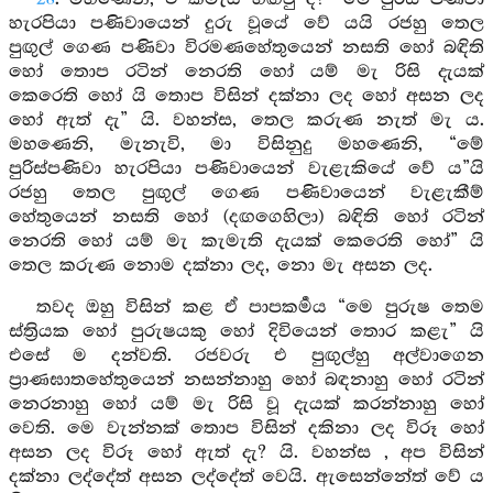
හැරපියා පණිවායෙන් දුරු වූයේ වේ යයි රජහු තෙල
පුඟුල් ගෙණ පණිවා විරමණහේතුයෙන් නසති හෝ බඳිති
හෝ තොප රටින් නෙරති හෝ යම් මැ රිසි දැයක්
කෙරෙති හෝ යි තොප විසින් දක්නා ලද හෝ අසන ලද
හෝ ඇත් දැ” යි. වහන්ස, තෙල කරුණ නැත් මැ ය.
මහණෙනි, මැනැවි, මා විසිනුදු මහණෙනි, “මේ
පුරිස්පණිවා හැරපියා පණිවායෙන් වැළැකියේ වේ ය”යි
රජහු තෙල පුඟුල් ගෙණ පණිවායෙන් වැළැකීම්
හේතුයෙන් නසති හෝ (දඟගෙහිලා) බඳිති හෝ රටින්
නෙරති හෝ යම් මැ කැමැති දැයක් කෙරෙති හෝ” යි
තෙල කරුණ නොම දක්නා ලද, නො මැ අසන ලද.
තවද ඔහු විසින් කළ ඒ පාපකර්‍මය “මෙ පුරුෂ තෙම
ස්ත්‍රියක හෝ පුරුෂයකු හෝ දිවියෙන් තොර කළැ” යි
එසේ ම දන්වති. රජවරු එ පුඟුල්හු අල්වාගෙන
ප්‍රාණඝාතහේතුයෙන් නසන්නාහු හෝ බඳනාහු හෝ රටින්
නෙරනාහු හෝ යම් මැ රිසි වූ දැයක් කරන්නාහු හෝ
වෙති. මෙ වැන්නක් තොප විසින් දකිනා ලද විරූ හෝ
අසන ලද විරූ හෝ ඇත් දැ? යි. වහන්ස , අප විසින්
දක්නා ලද්දේත් අසන ලද්දේත් වෙයි. ඇසෙන්නේත් වේ ය