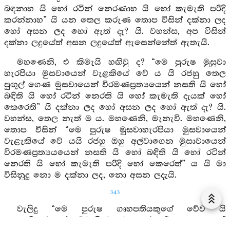
බඳනාහ යි හෝ රටින් නෙරණාහ යි හෝ කැමැති පරිදි
කරන්නාහ” යි යන තෙල කරුණ තොප විසින් දක්නා ලද
හෝ අසන ලද හෝ ඇත් දැ? යි. වහන්ස, අප විසින්
දක්නා ලදුයේත් අසන ලදුයේත් ඇසෙන්නේත් ඇතැයි.
මහණෙනි, එ කිමැයි හඟිවු ද? “මෙ පුරුෂ මුසුවා
හැරපියා මුසවායෙන් වැළකියේ වේ ය යි රජහු තෙල
පුඟුල් ගෙණ මුසවායෙන් විරමණප්‍රත්‍යයෙන් නසති යි හෝ
බඳිති යි හෝ රටින් නෙරති යි හෝ කැමැති දැයක් හෝ
කෙරෙති” යි දක්නා ලද හෝ අසන ලද හෝ ඇත් දැ? යි.
වහන්ස, තෙල නැත් ම ය. මහණෙනි, මැනැවි. මහණෙනි,
තොප විසින් “මෙ පුරුෂ මුසවාහැරපියා මුසවායෙන්
වැළැකියේ වේ යයි රජහු ඔහු අල්වාගෙන මුසාවායෙන්
විරමණප්‍රත්‍යයයෙන් නසති යි හෝ බඳිති යි හෝ රටින්
නෙරති යි හෝ කැමැති පරිදි හෝ කෙරෙත්” ය යි මා
විසිනුදු නො ම දක්නා ලද, නො අසන ලදැයි.
343
වැලිදු “මෙ පුරුෂ ගෘහපතියකුගේ වේව යි
ගෘහපතියක්හූගේ වේව යි මුසාවායෙන් අර්‍ත්‍ථය නසන ලදැ”