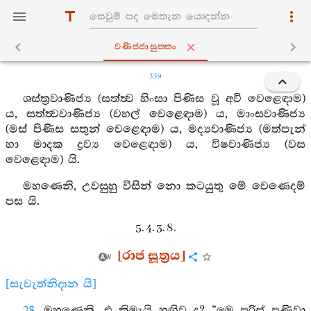
වණිජ‍්ජාසුත‍්තං
339
ශස්ත්‍රවාණිජ්‍ය (සත්ත්‍ව හිංසා පිණිස වූ අවි වෙළෙඳාම)
ය, සත්ත්‍වවාණිජ්‍ය (වහල් වෙළෙඳාම) ය, මාංසවාණිජ්‍ය
(මස් පිණිස සතුන් වෙළෙඳාම) ය, මද්‍යවාණිජ්‍ය (මත්පැන්
හා මාදක ද්‍රව්‍ය වෙළෙඳාම) ය, විෂවාණිජ්‍ය (වස
වෙළෙඳාම) යි.
මහණෙනි, උවසුහු විසින් නො කටයුතු මේ වෙණෙදම්
පස යි.
5. 4. 3. 8.
[රාජ සූත්‍රය]
[සැවැත්නිදාන යි]
28
. මහණෙනි, එ කිමැයි හඟිවු ද? “මෙ පුරිස් පණිවා