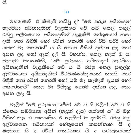
යි.
341
මහණෙනි, එ කිමැයි හඟිවු ද? “මෙ පරුෂ අයිනාදන්
හැරපියා අයිනාදනින් වැළකියේ වේ යයි තෙල පුඟුල්
රජහු අල්වාගෙන අයිනාදනින් වැළකීම් හේතුයෙන් නසා
ලති හෝ බඳිති හෝ රටින් නෙරති හෝ රිසි පරිදි හෝ
යමක් මැ කෙරෙත්” ය යි තොප විසින් දක්නා ලද හෝ
අසන ලද හෝ ඇත් දැ? යි. වහන්ස, තෙල නැත් ම ය.
මැනැව මහණෙනි, “මේ පුරුෂයා අයිනාදන් හැරපියා
අයිනාදනින් වැළකියේ වේ ය යි රජහු තෙල පුඟුල්හු
අල්වාගෙන අයිනාදනින් විරමණහේතුයෙන් නසති හෝ
බඳිති හෝ රටින් නෙරති හෝ යම් මැ කැමැති දැයක් හෝ
කෙරෙතැයි” තෙල මා විසිනුදු නොම දක්නා ලද, නො
අසන ලදැ යි.
වැලිත් “මේ පුරුෂයා ගමින් වේ ව යි වලින් වේ ව යි
ස්තෙය සඞ්ඛ්‍යාත අයින් (නුදුන් දැය) ගත්තේ ය” යි ඔහු
විසින් කළ එ පාපකර්‍මය එ ලෙසින් ම දන්වති. රජහු ඔහු
අල්වාගෙන අයිනාදන් හේතුයෙන් නසන්නාහ යි ද
බඳනාහ යි ද රටින් නෙරනාහ යි ද යථාප්‍රත්‍යයක්