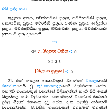
එහි උද්දානය:
කුලූපග සූත්‍රය, පච්ඡාසමණ සූත්‍රය, සම්මාසමාධි සූත්‍රය,
අන්‍ධකවින්‍ද සූත්‍රය, මච්ඡරිනී සූත්‍රය, වණ්ණ සූත්‍රය, ඉස්සුකීය
සූත්‍රය, මිච්ඡාදිට්ඨික සූත්‍රය, මිච්ඡාවාචා සූත්‍රය, මිච්ඡාවායාම
සූත්‍රය යි සූත්‍ර දශයෙකි.
233
3. ගිලාන වර්‍ගය
5. 3. 3. 1.
[ගිලාන සූත්‍රය]
21. එක් කලෙක භාග්‍යවතුන් වහන්සේ
විසාලා
යෙහි
මහාවන
යෙහි වූ
කූටාගාරසාලා
යෙහි වැඩවසන සේක.
එකල්හි භාග්‍යවතුන් වහන්සේ පිළිසලනින් නැඟී සිටි සේක්
ගිලන්හල කරා වැඩිසේක. භාග්‍යවතුන් වහන්සේ එක්තරා
දුබල ගිලන් මහණකු දුටු සේක. දැක පැන්වූ අස්නෙහි
වැඩහුන්සේක. වැඩහිඳ භාග්‍යවතුන් වහන්සේ මහණුන්