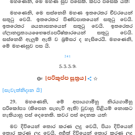
මහණෙනි, මෙ මහණ සුව පසෙකි. කවර පසෙක යත්:
මහණෙනි, මෙ සස්නෙහි මහණ ඉතරෙතර චීවරයෙන්
සතුටු වෙයි. ඉතරෙතර පිණ්ඩපාතයෙන් සතුටු වෙයි.
ඉතරෙතර ශයනාසනයෙන් සතුටු වෙයි. ඉතරෙතර
ග්ලානප්‍රත්‍යයභෛෂජ්‍යපරිෂ්කාරයෙන් සතුටු වෙයි.
සස්නෙහි ඇලුම් ඇති ව බ්‍රම්සර ද හැසිරෙයි. මහණෙනි,
මේ මහණසුව පස යි.
241
5. 3. 3. 9.
[පරිකුප්ප සූත්‍රය]
[සැවැත්නිදාන යි]
29. මහණෙනි, මේ අපායගාමීහු නිරයගාමීහු
පරිකෝප්‍ය (කිපෙන සැහැවි ඇති) වූවාහු පිළියම් නොකට
හැකියාහු පස් දෙනෙකි. කවර පස් දෙනක යත්:
මව දිවියෙන් තොර කරණ ලදු වෙයි, පියා දිවියෙන්
තොර කරණ ලද වෙයි, අර්‍හත් දිවියෙන් තොර කරණ ලද