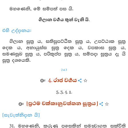
මහණෙනි, මේ සම්පත් පස යි.
ගිලාන වර්‍ගය තුන් වැනි යි.
එහි උද්දානය:
ගිලාන සූත්‍ර ය, සතිසූපට්ඨිත සූත්‍ර ය, උපට්ඨාක සූත්‍ර
දෙක ය, අනායුස්ස සූත්‍ර දෙක ය, වපකාස සූත්‍ර ය,
සමණසූඛ සූත්‍ර ය, පරිකුප්ප සූත්‍ර ය, සම්පදා සූත්‍රය දැ යි
සූත්‍ර දශයෙකි.
243
4. රාජ වර්‍ගය
5. 3. 4. 1.
[ප්‍රථම චක්කානුවත්තන සූත්‍රය]
[සැවැත්නිදාන යි]
31. මහණෙනි, කරුණු පසෙකින් සමන්‍වාගත සක්විති