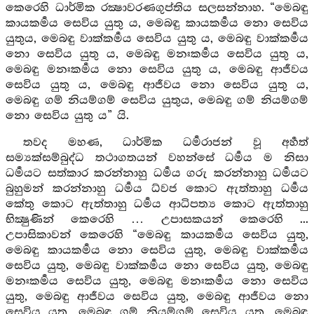
කෙරෙහි ධාර්මික රක්‍ෂාවරණගුප්තිය සලසන්නාහ. “මෙබඳු
කායකර්‍මය සෙවිය යුතු ය, මෙබඳු කායකර්‍මය නො සෙවිය
යුතුය, මෙබඳු වාක්කර්‍මය සෙවිය යුතු ය, මෙබඳු වාක්කර්‍මය
නො සෙවිය යුතු ය, මෙබඳු මනඃකර්‍මය සෙවිය යුතු ය,
මෙබඳු මනඃකර්‍මය නො සෙවිය යුතු ය, මෙබඳු ආජීවය
සෙවිය යුතු ය, මෙබඳු ආජීවය නො සෙවිය යුතු ය,
මෙබඳු ගම් නියම්ගම් සෙවිය යුතුය, මෙබඳු ගම් නියම්ගම්
නො සෙවිය යුතු ය” යි.
තවද මහණ, ධාර්මික ධර්‍මරාජන් වූ අර්‍හත්
සම්‍යක්සම්බුද්ධ තථාගතයන් වහන්සේ ධර්‍මය ම නිසා
ධර්‍මයට සත්කාර කරන්නාහු ධර්‍මය ගරු කරන්නාහු ධර්‍මයට
බුහුමන් කරන්නාහු ධර්‍මය ධ්වජ කොට ඇත්තාහු ධර්‍මය
කේතු කොට ඇත්තාහු ධර්‍මය ආධිපත්‍ය කොට ඇත්තාහු
භික්‍ෂුණින් කෙරෙහි … උපාසකයන් කෙරෙහි ...
උපාසිකාවන් කෙරෙහි “මෙබඳු කායකර්‍මය සෙවිය යුතු,
මෙබඳු කායකර්‍මය නො සෙවිය යුතු, මෙබඳු වාක්කර්‍මය
සෙවිය යුතු, මෙබඳු වාක්කර්‍මය නො සෙවිය යුතු, මෙබඳු
මනඃකර්‍මය සෙවිය යුතු, මෙබඳු මනඃකර්‍මය නො සෙවිය
යුතු, මෙබඳු ආජීවය සෙවිය යුතු, මෙබඳු ආජීවය නො
සෙවිය යුතු, මෙබඳු ගම් නියම්ගම් සෙවිය යුතු, මෙබඳු