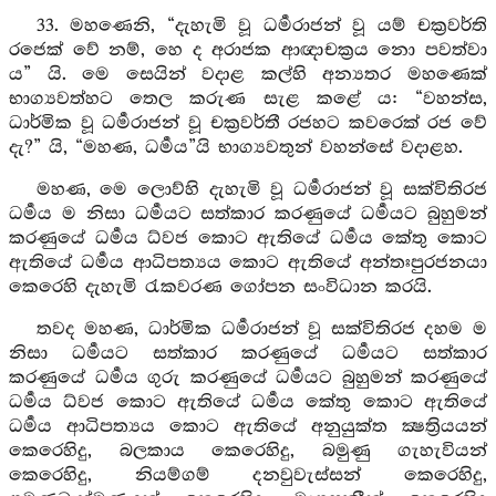
33. මහණෙනි, “දැහැමි වූ ධර්‍මරාජන් වූ යම් චක්‍රවර්ති
රජෙක් වේ නම්, හෙ ද අරාජක ආඥාචක්‍රය නො පවත්වා
ය” යි. මෙ සෙයින් වදාළ කල්හි අන්‍යතර මහණෙක්
භාග්‍යවත්හට තෙල කරුණ සැළ කළේ ය: “වහන්ස,
ධාර්මික වූ ධර්‍මරාජන් වූ චක්‍රවර්තී රජහට කවරෙක් රජ වේ
දැ?” යි, “මහණ, ධර්‍මය”යි භාග්‍යවතුන් වහන්සේ වදාළහ.
මහණ, මෙ ලොව්හි දැහැමි වූ ධර්‍මරාජන් වූ සක්විතිරජ
ධර්‍මය ම නිසා ධර්‍මයට සත්කාර කරණුයේ ධර්‍මයට බුහුමන්
කරණුයේ ධර්‍මය ධ්වජ කොට ඇතියේ ධර්‍මය කේතු කොට
ඇතියේ ධර්‍මය ආධිපත්‍යය කොට ඇතියේ අන්තඃපුරජනයා
කෙරෙහි දැහැමි රැකවරණ ගෝපන සංවිධාන කරයි.
තවද මහණ, ධාර්මික ධර්‍මරාජන් වූ සක්විතිරජ දහම ම
නිසා ධර්‍මයට සත්කාර කරණුයේ ධර්‍මයට සත්කාර
කරණුයේ ධර්‍මය ගුරු කරණුයේ ධර්‍මයට බුහුමන් කරණුයේ
ධර්‍මය ධ්වජ කොට ඇතියේ ධර්‍මය කේතු කොට ඇතියේ
ධර්‍මය ආධිපත්‍යය කොට ඇතියේ අනුයුක්ත ක්‍ෂත්‍රියයන්
කෙරෙහිදු, බලකාය කෙරෙහිදු, බමුණු ගැහැවියන්
කෙරෙහිදු, නියම්ගම් දනවුවැස්සන් කෙරෙහිදු,