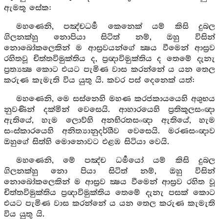
ඇමතූ සේක:
මහණෙනි, පඤ්චධර්‍ම කෙනෙක් යම් කිසි දුබල
ගිලනක්හු නොපියා සිටිත් නම්, ඔහු විසින්
නොබෝකලෙකින් ම ආස්‍රවයන්ගේ ක්‍ෂය වීමෙන් ආස්‍රව
රහිතවූ චිත්තවිමුක්තිය ද, ප්‍රඥාවිමුක්තිය ද තෙමේ දැනැ
ප්‍රත්‍යක්‍ෂ කොට එයට පැමිණ වාස කරන්නේ ය යන තෙල
කරුණ කැමැති විය යුතු යි. කවර පස් දෙනෙක් යත්:
මහණෙනි, මෙ සස්නෙහි මහණ කරජකායයෙහි අශුභය
නුවණින් දක්මින් වෙසෙයි. ආහාරයෙහි ප්‍රතිකූලසංඥා
ඇතියේ, හැම ලොව්හි අනභිරතසංඥා ඇතියේ, හැම
සංස්කාරයෙහි අනිත්‍යානුදර්ශීව වෙසෙයි. මරණසංඥාව
ඔහුගේ සිත්හි මොනොවට එළඹ සිටියා වෙයි.
මහණෙනි, මේ පඤ්ච ධර්‍මයෝ යම් කිසි දුබල
ගිලනක්හු නො පියා සිටිත් නම්, ඔහු විසින්
නොබෝකලෙකින් ම ආස්‍රව ක්‍ෂය වීමෙන් ආස්‍රව රහිත වූ
චිත්තවිමුක්තිය ප්‍රඥාවිමුක්තිය තෙමේ දැනැ පසක් කොට
එයට පැමිණ වාස කරන්නේ ය යන තෙල කරුණ කැමැති
විය යුතු යි.