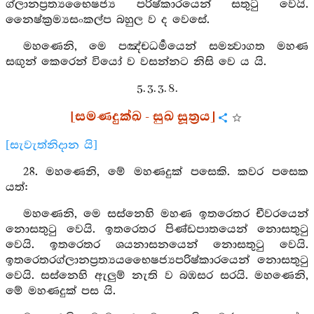
ග්ලානප්‍රත්‍යභෛෂජ්‍ය පරිෂ්කාරයෙන් සතුටු වෙයි.
නෛෂ්ක්‍රම්‍යසංකල්ප බහුල ව ද වෙසේ.
මහණෙනි, මෙ පඤ්චධර්‍මයෙන් සමන්‍වාගත මහණ
සඟුන් කෙරෙන් වියෝ ව වසන්නට නිසි වෙ ය යි.
5. 3. 3. 8.
[සමණදුක්ඛ - සුඛ සූත්‍රය]
[සැවැත්නිදාන යි]
28. මහණෙනි, මේ මහණදුක් පසෙකි. කවර පසෙක
යත්:
මහණෙනි, මෙ සස්නෙහි මහණ ඉතරෙතර චීවරයෙන්
නොසතුටු වෙයි. ඉතරෙතර පිණ්ඩපාතයෙන් නොසතුටු
වෙයි. ඉතරෙතර ශයනාසනයෙන් නොසතුටු වෙයි.
ඉතරෙතරග්ලානප්‍රත්‍යයභෛෂජ්‍යපරිෂ්කාරයෙන් නොසතුටු
වෙයි. සස්නෙහි ඇලුම් නැති ව බඹසර සරයි. මහණෙනි,
මේ මහණදුක් පස යි.