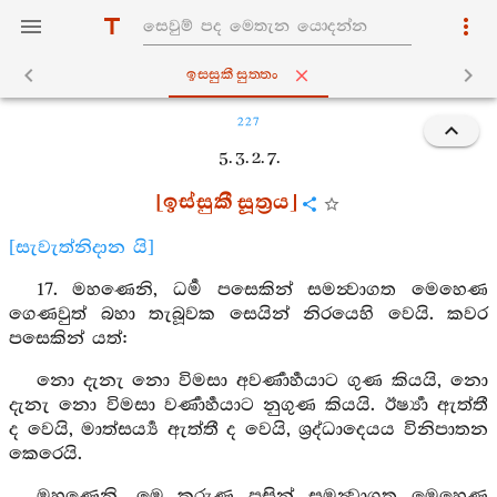
ඉස‍්සුකීසුත‍්තං
227
5. 3. 2. 7.
[ඉස්සුකී සූත්‍රය]
[සැවැත්නිදාන යි]
17. මහණෙනි, ධර්‍ම පසෙකින් සමන්‍වාගත මෙහෙණ
ගෙණවුත් බහා තැබූවක සෙයින් නිරයෙහි වෙයි. කවර
පසෙකින් යත්:
නො දැනැ නො විමසා අවර්‍ණාර්‍හයාට ගුණ කියයි, නො
දැනැ නො විමසා වර්‍ණාර්‍හයාට නුගුණ කියයි. ඊර්‍ෂ්‍යා ඇත්තී
ද වෙයි, මාත්සර්‍ය්‍ය ඇත්තී ද වෙයි, ශ්‍රද්ධාදෙයය විනිපාතන
කෙරෙයි.
මහණෙනි, මෙ කරුණු පසින් සමන්‍වාගත මෙහෙණ