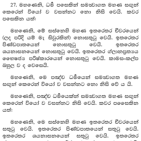
27. මහණෙනි, ධර්‍ම පසෙකින් සමන්‍වාගත මහණ සඟුන්
කෙරෙන් වියෝ ව වසන්නට නො නිසි වෙයි. කවර
පසෙකින යත්:
මහණෙනි, මේ සස්නෙහි මහණ ඉතරෙතර චීවරයෙන්
(ලද පරිදි යම් මැ සිවුරකින්) නොසතුටු වෙයි. ඉතරෙතර
පිණ්ඩපාතයෙන් නොසතුටු වෙයි. ඉතරෙතර
ශයනාසනයෙන් නොසතුටු වෙයි. ඉතරෙතර ග්ලානප්‍රත්‍යය
භෛෂජ්‍ය පරිෂ්කාරයෙන් නොසතුටු වෙයි. කාමසංකල්ප
බහුල ව ද වෙසෙයි.
මහණෙනි, මෙ පඤ්ච ධර්‍මයෙන් සමන්‍වාගත මහණ
සඟුන් කෙරෙන් වියෝ ව වසන්නට නො නිසි වේ ය යි.
මහණෙනි, පඤ්ච ධර්‍මයෙක්න් සමන්‍වාගත මහණ සඟුන්
කෙරෙන් වියෝ ව වසන්නට නිසි වෙයි. කවර පසෛකින
යත්:
මහණෙනි, මෙ සස්නෙහි මහණ ඉතරෙතර චීවරයෙන්
සතුටු වෙයි. ඉතරෙතර පිණ්ඩපාතයෙන් සතුටු වෙයි.
ඉතරෙතර ශයනාසනයෙන් සතුටු වෙයි. ඉතරෙතර