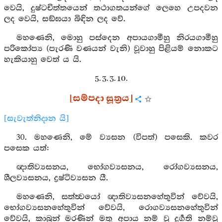
වෙයි, දුෂ්ටචිත්තයෙන් තථාගතයන්ගේ ලෙහෙ උපදවන
ලද වෙයි, සඞ්ඝයා බිඳින ලද වේ.
මහණෙනි, මොහු පස්දෙන අපායගාමීහු නිරයගාමීහු
පරිකෝප්‍ය (පැරණි වණයන් වැනි) වූවාහු පිළියම් නොකට
හැකියාහු වෙත් ය යි.
5. 3. 3. 10.
[සම්පදා සූත්‍රය]
[සැවැත්නිදාන යි]
30. මහණෙනි, මේ ව්‍යසන (විපත්) පසෙකි. කවර
පසෙක යත්:
ඥාතිව්‍යසනය, භෝගව්‍යසනය, රෝගව්‍යසනය,
ශීලව්‍යසනය, ද්‍රෂ්ටිව්‍යසන යී.
මහණෙනි, සත්ත්‍වයෝ ඥාතිව්‍යසනහේතුවින් වේවයි,
භෝගව්‍යසනහේතුවින් වේවයි, රොගව්‍යසනහේතුවින්
වේවයි, කාබුන් මරණින් මතු අපාය නම් වූ දුර්‍ගති නම්වූ