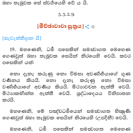
බහා තැබූවක සේ ස්වර්‍ගයෙහි වේ ය යි.
5. 3. 2. 9.
[මිච්ඡාවාචා සූත්‍රය]
[සැවැත්නිදාන යි]
19. මහණෙනි, ධර්‍ම පසෙකින් සමන්‍වාගත මෙහෙණ
ගෙණවුත් බහා තැබූවක සෙයින් නිරයෙහි වෙයි. කවර
පසෙකින් යත්:
නො දැනැ කරුණු නො විමසා අවර්‍ණාර්‍හයාගේ ගුණ
වර්‍ණනය කියයි. නො දැනැ කරුණු නො විමසා
වර්‍ණාර්‍හයාගේ අවර්‍ණය කියයි. මිථ්‍යාවචන ඇත්තී වෙයි.
මිථ්‍යාකර්‍මාන්ත ඇත්තී වෙයි. ශ්‍රද්ධාදෙයය විනිපාතන
කරයි.
මහණෙනි, මේ පඤ්චධර්‍මයෙන් සමන්‍වාගත භික්‍ෂුණී
ගෙණවුත් බහා තැබූවක සෙයින් නිරයෙහි (උපදිනී) වෙයි.
මහණෙනි, ධර්‍ම පසෙකින් සමන්‍වාගත මෙහෙණ