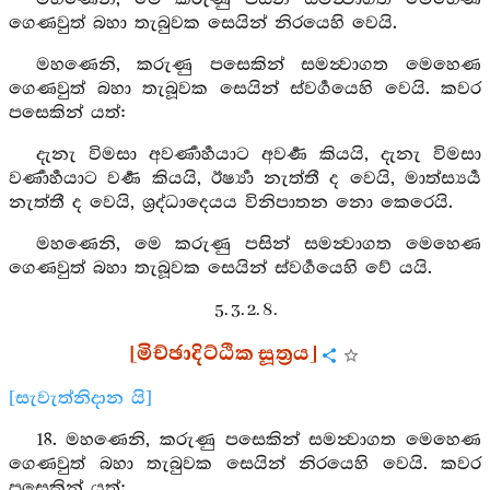
ගෙණවුත් බහා තැබුවක සෙයින් නිරයෙහි වෙයි.
මහණෙනි, කරුණු පසෙකින් සමන්‍වාගත මෙහෙණ
ගෙණවුත් බහා තැබූවක සෙයින් ස්වර්‍ගයෙහි වෙයි. කවර
පසෙකින් යත්:
දැනැ විමසා අවර්‍ණාර්‍හයාට අවර්‍ණ කියයි, දැනැ විමසා
වර්‍ණාර්‍හයාට වර්‍ණ කියයි, ඊර්‍ෂ්‍යා නැත්තී ද වෙයි, මාත්ස්‍යර්‍ය
නැත්තී ද වෙයි, ශ්‍රද්ධාදෙයය විනිපාතන නො කෙරෙයි.
මහණෙනි, මෙ කරුණු පසින් සමන්‍වාගත මෙහෙණ
ගෙණවුත් බහා තැබූවක සෙයින් ස්වර්‍ගයෙහි වේ යයි.
5. 3. 2. 8.
[මිච්ඡාදිට්ඨික සූත්‍රය]
[සැවැත්නිදාන යි]
18. මහණෙනි, කරුණු පසෙකින් සමන්‍වාගත මෙහෙණ
ගෙණවුත් බහා තැබුවක සෙයින් නිරයෙහි වෙයි. කවර
පසෙකින් යත්: