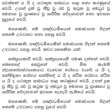
පවත්නේ ය යි ද යථාභූත ආබාධය පාළ නො කරණුයේ
වෙයි. උපන් දුක් වූ තීව්‍ර වූ රළු වූ කටුක වූ අමධුර වූ
අමනාප වූ ප්‍රාණහර වූ ශාරීරික වේදනාවන් නො ඉවසන
සුලුයේ වෙයි.
මහණෙනි, මේ පඤ්චධර්‍මයෙන් සමන්‍වාගත ගිලන්
තෙමේ උවටනට නො පහසු වෙයි.
මහණෙනි, පඤ්චධර්‍මයෙකින් සමන්‍වාගත ගිලන් තෙමේ
උවටනට පහසු වෙයි. කවර පසෙකින යත්:
සත්ප්‍රායකාරී වෙයි. සත්ප්‍රායයෙහි පමණ දන්නේ වෙයි.
බෙහෙසද් සෙවුනේ වෙයි. හිත කැමති
ග්ලානෝපස්ථායකයාට වැඩෙන රෝගය වැඩේ ය යි ද
සන්හිඳුනා රෝගය සන්හිඳේ ය යි ද ස්ථිත රෝගය ස්ථිත
ය යි ද යථාභූත ආබාධය පාළ කරණුයේ වෙයි. උපන් දුක
වු තීව්‍ර වූ රළු වූ කටුක වූ අමධුර වූ අමනාප වූ ප්‍රාණහර වූ
ශාරීරික වේදනාවන් ඉවසන සැහැවි ඇතියේ වෙයි.
මහණෙනි, මේ පඤ්චධර්‍මයෙන් සමන්‍වාගත ගිලන්
තෙමේ උවටනට පහසු වූයේ වෙයි.