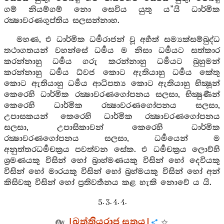
ගම් නියම්ගම් නො සෙවිය යුතු ය”යි ධාර්මික
රක්‍ෂාවරණගුප්තිය සලසන්නාහ.
මහණ, එ ධාර්මික ධර්‍මරාජන් වූ අර්‍හත් සම්‍යක්සම්බුද්ධ
තථාගතයන් වහන්සේ ධර්‍මය ම නිසා ධර්‍මයට සත්කාර
කරන්නාහු ධර්‍මය ගරු කරන්නාහු ධර්‍මයට බුහුමන්
කරන්නාහු ධර්‍මය ධ්වජ කොට ඇතියාහු ධර්‍මය කේතු
කොට ඇතියාහු ධර්‍මය ආධිපත්‍ය කොට ඇතියාහු භික්‍ෂූන්
කෙරෙහි ධාර්මික රක්‍ෂාවරණගෝපනය සලසා, භික්‍ෂුණීන්
කෙරෙහි ධාර්මික රක්‍ෂාවරණගෝපනය සලසා,
උපාසකයන් කෙරෙහි ධාර්මික රක්‍ෂාවරණගෝපනය
සලසා, උපාසිකාවන් කෙරෙහි ධාර්මික
රක්‍ෂාවරණගෝපනය සලසා, ධර්‍මයෙන් ම
අනුත්තරධර්‍මචක්‍රය පවත්වන සේක. එ ධර්‍මචක්‍රය ලොව්හි
ශ්‍රමණයකු විසින් හෝ බ්‍රාහ්මණයකු විසින් හෝ දෙවියකු
විසින් හෝ මාරයකු විසින් හෝ බ්‍රහ්මයකු විසින් හෝ අන්
කිසිවකු විසින් හෝ ප්‍රතිවර්‍තනය කළ හැකි නොවේ ය යි.
5. 3. 4. 4.
[ඛත්තියරාජ සූත්‍රය]