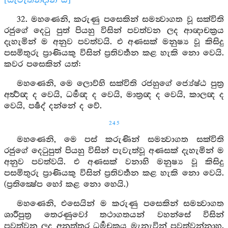
[සැවැත්නිදාන යි]
32. මහණෙනි, කරුණු පසෙකින් සමන්‍වාගත වූ සක්විති
රජුගේ දෙටු පුත් පියහු විසින් පවත්වන ලද ආඥාචක්‍රය
දැහැමින් ම අනුව පවත්වයි. එ අණසක් මනුෂ්‍ය වූ කිසිදු
පසමිතුරු ප්‍රාණියකු විසින් ප්‍රතිවර්‍තන කළ හැකි නො වෙයි.
කවර පසෙකින් යත්:
මහණෙනි, මෙ ලොව්හි සක්විති රජහුගේ ජ්‍යේෂ්ඨ පුත්‍ර
අර්‍ත්‍ථඥ ද වෙයි, ධර්‍මඥ ද වෙයි, මාත්‍රඥ ද වෙයි, කාලඥ ද
වෙයි, පර්‍ෂද් දන්නේ ද වේ.
245
මහණෙනි, මෙ පස් කරුණින් සමන්‍වාගත සක්විති
රජුගේ දෙටුපුත් පියහු විසින් පැවැත්වූ අණසක් දැහැමින් ම
අනුව පවත්වයි. එ අණසක් වනාහි මනුෂ්‍ය වූ කිසිදු
පසමිතුරු ප්‍රාණියකු විසින් ප්‍රතිවර්‍තන කළ හැකි නො වෙයි.
(ප්‍රතික්‍ෂේප හෝ කළ නො හෙයි.)
මහණෙනි, එසෙයින් ම කරුණු පසෙකින් සමන්‍වාගත
ශාරීපුත්‍ර තෙරණුවෝ තථාගතයන් වහන්සේ විසින්
පවත්වන ලද අනුත්තර ධර්‍මචක්‍රය මැනැවින් පවත්වන්නාහ.