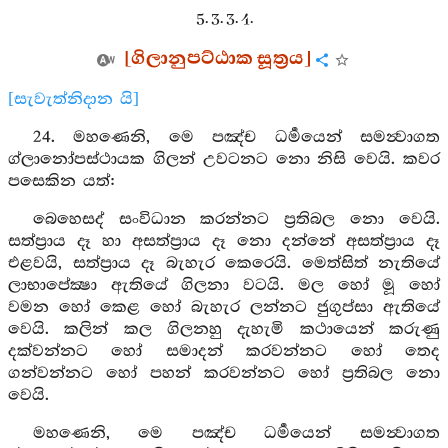
5. 3. 3. 4.
[ගිලානුපට්ඨාක සූත්‍රය]
[සැවැත්නිදාන යි]
24. මහණෙනි, මෙ පඤ්ච ධර්‍මයෙන් සමන්‍වාගත
ග්ලානෝපස්ථායක ගිලන් උවටනට නො නිසි වෙයි. කවර
පසෙකින යත්:
බෙහෙසද් සංවිධාන කරන්නට ප්‍රතිබල නො වෙයි.
සත්ප්‍රාය දෑ හා අසත්ප්‍රාය දෑ නො දන්නේ අසත්ප්‍රාය දෑ
එළවයි, සත්ප්‍රාය දෑ බැහැර කෙරෙයි. මෙත්සිත් නැතියේ
ලාභාපේක්‍ෂා ඇතියේ ගිලනා වටයි. මල හෝ මූ හෝ
වමන හෝ කෙළ හෝ බැහැර ලන්නට ජුගුප්සා ඇතියේ
වෙයි. කලින් කල ගිලනහු දැහැමි කථායෙන් කරුණු
දක්වන්නට හෝ සමාදන් කරවන්නට හෝ තෙද
ගන්වන්නට හෝ පහන් කරවන්නට හෝ ප්‍රතිබල නො
වෙයි.
මහණෙනි, මෙ පඤ්ච ධර්‍මයෙන් සමන්‍වාගත