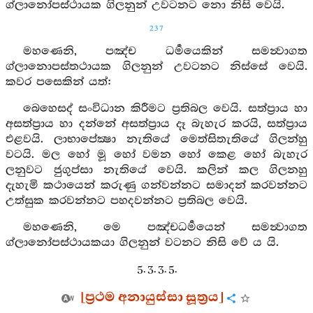
ග්ලානෝපස්ථායක ගිලනුන් උවටනට නො නිසි වෙයි.
237
මහණෙනි, පඤ්ච ධර්‍මයෙකින් සමන්‍වාගත
ග්ලානොපස්තථායක ගිලනුන් උවටනට නිස්සේ වෙයි.
කවර පසෙකින් යත්:
බෙහෙසද් සංවිධාන කිරීමට ප්‍රතිබල වෙයි. සත්ප්‍රාය හා
අසත්ප්‍රාය හා දන්නේ අසත්ප්‍රාය දෑ බැහැර කරයි, සත්ප්‍රාය
එළවයි. ලාභාපේක්‍ෂා නැතියේ මෙත්සිතැතියේ ගිලන්හු
වටයි. මල හෝ මූ හෝ වමන හෝ කෙළ හෝ බැහැර
ලනුවට ජුගුප්සා නැතියේ වෙයි. කලින් කල ගිලනහු
දැහැමි කථායෙන් කරුණු ගන්වන්නට සමාදන් කරවන්නට
උත්සුක කරවන්නට පහදවන්නට ප්‍රතිබල වෙයි.
මහණෙනි, මෙ පඤ්චධර්‍මයෙන් සමන්‍වාගත
ග්ලානෝපස්ථායකයා ගිලනුන් වටනට නිසි වේ ය යි.
5. 3. 3. 5.
[ප්‍රථම අනායුස්සා සූත්‍රය]