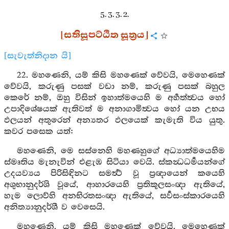
5. 3. 3. 2.
[සතිසූපට්ඨිත සූත්‍රය]
[සැවැත්නිදාන යි]
22. මහණෙනි, යම් කිසි මහණෙක් වේවයි, මෙහෙණක්
වේවයි, කරුණු පසක් වඩා නම්, කරුණු පසක් බහුල
කෙරේ නම්, ඔහු විසින් ඉහාත්මයෙහි ම අර්‍හත්ත්‍වය හෝ
උපාදිශේෂයක් ඇතිවත් ම අනාගාමිත්‍වය හෝ යන උභය
ඵලයන් අතුරෙන් අන්‍යතර ඵලයෙක් කැමැති විය යුතු.
කවර පසෙක යත්:
මහණෙනි, මෙ සස්නෙහි මහණහුගේ අධ්‍යාත්මයෙහිම
ස්මෘතිය මැනැවින් එළැඹ සිටියා වෙයි. ස්කන්‍ධධර්‍මයන්ගේ
උදයව්‍යය පිරිසිඳිනට සමර්‍ත්‍ථ වූ ප්‍රඥායෙන් කයෙහි
අශුභානුදර්ශි වූයේ, ආහාරයෙහි ප්‍රතිකූලසංඥා ඇතියේ,
හැම ලොව්හි අනභිරතසංඥා ඇතියේ, සර්‍වසංස්කාරයෙහි
අනිත්‍යානුදර්ශී ව වෙසෙයි.
මහණෙනි, යම් කිසි මහණෙක් වේවයි, මෙහෙණක්