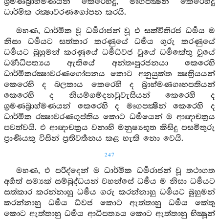
ශ්‍රමණබ්‍රාහ්මණයන් කෙරෙහිදු, මෘගපක්‍ෂීන් කෙරෙහිදු
ධාර්මික රක්‍ෂාවරණගෝපන කරයි.
මහණ, ධාර්මික වූ ධර්‍මරාජන් වූ එ සක්විතිරජ ධර්‍මය ම
නිසා ධර්‍මයට සත්කාර කරණුයේ ධර්‍මය ගුරු කරණුයේ
ධර්‍මයට බුහුමන් කරණුයේ ධර්‍මධ්වජ වූයේ ධර්‍මකේතු වූයේ
ධර්‍මාධිපත්‍යය ඇතියේ අන්තඃපුරජනයා කෙරෙහි
ධාර්මිකරක්‍ෂාවරණගෝපනය කොට අනුයුක්ත ක්‍ෂත්‍රියයන්
කෙරෙහි ද බලකාය කෙරෙහි ද බ්‍රාහ්මණගෘහපතියන්
කෙරෙහි ද නියම්ගම්දනවුවැසියන් කෙරෙහි ද
ශ්‍රමණබ්‍රාහ්මණයන් කෙරෙහි ද මෘගපක්‍ෂීන් කෙරෙහි ද
ධාර්මික රක්‍ෂාවරණගුප්තිය කොට ධර්‍මයෙන් ම ආඥාචක්‍රය
පවත්වයි. එ ආඥාචක්‍රය වනාහි මනුෂ්‍යභූත කිසිදු පසමිතුරු
ප්‍රාණියකු විසින් ප්‍රතිවර්‍තනය කළ හැකි නො වෙයි.
247
මහණ, එ පරිද්දෙන් ම ධාර්මික ධර්‍මරාජන් වූ තථාගත
අර්‍හත් සම්‍යක් සම්බුද්ධයන් වහන්සේ ධර්‍මය ම නිසා ධර්‍මයට
සත්කාර කරන්නාහු ධර්‍මය ගරු කරන්නාහු ධර්‍මයට බුහුමන්
කරන්නාහු ධර්‍මය ධ්වජ කොට ඇත්තාහු ධර්‍මය කේතු
කොට ඇත්තාහු ධර්‍මය ආධිපත්‍යය කොට ඇත්තාහු භික්‍ෂූන්