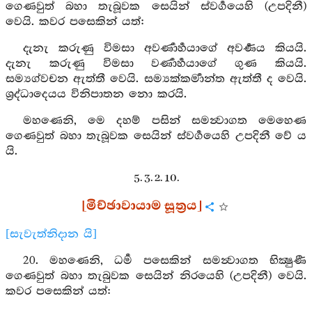
ගෙණවුත් බහා තැබූවක සෙයින් ස්වර්‍ගයෙහි (උපදිනී)
වෙයි. කවර පසෙකින් යත්:
දැනැ කරුණු විමසා අවර්‍ණාර්‍හයාගේ අවර්‍ණය කියයි.
දැනැ කරුණු විමසා වර්‍ණාර්‍හයාගේ ගුණ කියයි.
සම්‍යග්වචන ඇත්තී වෙයි. සම්‍යක්කර්‍මාන්ත ඇත්තී ද වෙයි.
ශ්‍රද්ධාදෙයය විනිපාතන නො කරයි.
මහණෙනි, මෙ දහම් පසින් සමන්‍වාගත මෙහෙණ
ගෙණවුත් බහා තැබූවක සෙයින් ස්වර්‍ගයෙහි උපදිනී වේ ය
යි.
5. 3. 2. 10.
[මිච්ඡාවායාම සූත්‍රය]
[සැවැත්නිදාන යි]
20. මහණෙනි, ධර්‍ම පසෙකින් සමන්‍වාගත භික්‍ෂුණී
ගෙණවුත් බහා තැබුවක සෙයින් නිරයෙහි (උපදිනී) වෙයි.
කවර පසෙකින් යත්: