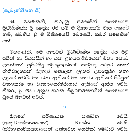
[සැවැත්නිදාන යි]
34. මහණෙනි, කරුණු පසෙකින් සමන්‍වාගත
මූර්‍ධාභිෂික්ත වූ ක්‍ෂත්‍රිය රජ යම් ම දිශායෙක්හි වාස කෙරේ
නම්, ස්වකීය වූ ම විජිතයෙහි වෙසෙයි. කවර පසෙකින්
යත්:
මහණෙනි, මෙ ලොව්හි මූර්‍ධාභික්‍ෂිත ක්‍ෂත්‍රිය රජ මවු
පසින් හා පියපසින් හා යන උභයපාර්‍ශවයෙන් මනා කොට
උපන්නේ, සුපිරිසිදු මවුකුසැතියේ, සත්මුතු පරපුර තෙක්
ජාතිවාදයෙන් බැහැර නොලන ලදුයේ උපක්‍රෝශ නො
ලදුයේ වෙයි. මහාධන ඇතියේ මහාභෝග ඇතියේ පිරිපුන්
ධනකෝෂ හා ධාන්‍යකෝෂ්ඨාගාර ඇතියේ ආඪ්‍ය වෙයි.
කීකරු වූ ඔවා අනුව කරණ සිවුරඟසෙනගින් සමන්‍වාගත
වූයේ බලවත් වෙයි.
249
ඔහුගේ පරිණායක පණ්ඩිත වෙයි.
(ප්‍රඥාව්‍යක්තතායෙන්) ව්‍යක්ත වෙයි.
(ස්ථානෝචිතප්‍රඥායෙන් යුක්තවන හෙයින්) මේධාවී වෙයි.