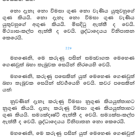
නො දැනැ නො විමසා ගුණ නො වැණිය යුතුවහුගේ
ගුණ කියයි. නො දැනැ නො විමසා ගුණ වැණිය
යුතුවහුගේ අගුණ කියයි. මිසදිටු ඇත්තී ද වෙයි.
මිථ්‍යාසංකල්ප ඇත්තී ද වෙයි. ශ්‍රද්ධාදෙයය විනිපාතන
කෙරෙයි.
229
මහණෙනි, මෙ කරුණු පසින් සමන්‍වාගත මෙහෙණ
ගෙණවුත් බහා තැබූවක සෙයින් නිරයෙහි වෙයි.
මහණෙනි, කරුණු පසෙකින් යුත් මෙහෙණ ගෙණවුත්
බහා තැබූවක සෙයින් ස්වර්‍ගයෙහි වෙයි. කවර පසෙකින්
යත්:
නුවණින් දැනැ කරුණු විමසා නුගුණ කියයුත්තාහට
නුගුණ කියයි. දැනැ කරුණු විමසා ගුණ කියයුත්තාහට
ගුණ කියයි. සම්‍යක්දෘෂ්ටි ඇත්තී ද වෙයි. සම්‍යක්සංකල්ප
ඇත්තී ද වෙයි. ශ්‍රද්ධාදෙයය විනිපාතන නො කෙරෙයි.
මහණෙනි, මෙ කරුණු පසින් යුත් මෙහෙණ ගෙණවුත්