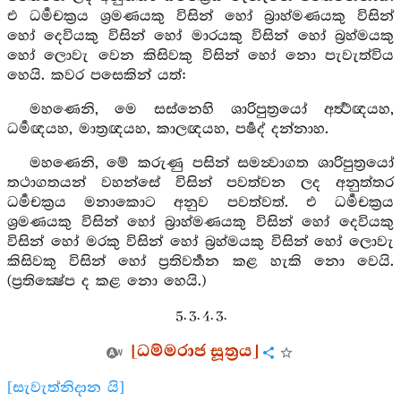
එ ධර්‍මචක්‍රය ශ්‍රමණයකු විසින් හෝ බ්‍රාහ්මණයකු විසින්
හෝ දෙවියකු විසින් හෝ මාරයකු විසින් හෝ බ්‍රහ්මයකු
හෝ ලොවැ වෙන කිසිවකු විසින් හෝ නො පැවැත්විය
හෙයි. කවර පසෙකින් යත්:
මහණෙනි, මෙ සස්නෙහි ශාරිපුත්‍රයෝ අර්‍ත්‍ථඥයහ,
ධර්‍මඥයහ, මාත්‍රඥයහ, කාලඥයහ, පර්‍ෂද්‍ දන්නාහ.
මහණෙනි, මේ කරුණු පසින් සමන්‍වාගත ශාරිපුත්‍රයෝ
තථාගතයන් වහන්සේ විසින් පවත්වන ලද අනුත්තර
ධර්‍මචක්‍රය මනාකොට අනුව පවත්වත්. එ ධර්‍මචක්‍රය
ශ්‍රමණයකු විසින් හෝ බ්‍රාහ්මණයකු විසින් හෝ දෙවියකු
විසින් හෝ මරකු විසින් හෝ බ්‍රහ්මයකු විසින් හෝ ලොවැ
කිසිවකු විසින් හෝ ප්‍රතිවර්‍තන කළ හැකි නො වෙයි.
(ප්‍රතික්‍ෂේප ද කළ නො හෙයි.)
5. 3. 4. 3.
[ධම්මරාජ සූත්‍රය]
[සැවැත්නිදාන යි]