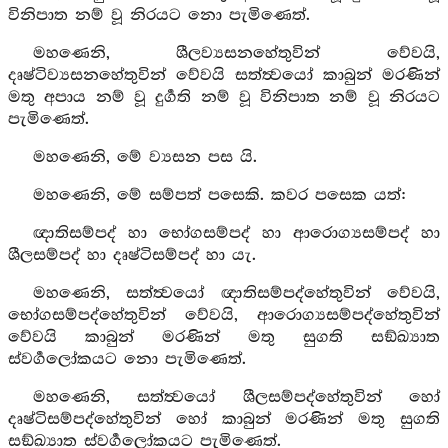
විනිපාත නම් වූ නිරයට නො පැමිණෙත්.
මහණෙනි, ශීලව්‍යසනහේතුවින් වේවයි,
දෘෂ්ටිව්‍යසනහේතුවින් වේවයි සත්ත්‍වයෝ කාබුන් මරණින්
මතු අපාය නම් වූ දුර්‍ගති නම් වූ විනිපාත නම් වූ නිරයට
පැමිණෙත්.
මහණෙනි, මේ ව්‍යසන පස යි.
මහණෙනි, මේ සම්පත් පසෙකි. කවර පසෙක යත්:
ඥාතිසම්පද් හා භෝගසම්පද් හා ආරොග්‍යසම්පද් හා
ශීලසම්පද් හා දෘෂ්ටිසම්පද් හා යැ.
මහණෙනි, සත්ත්‍වයෝ ඥාතිසම්පද්හේතුවින් වේවයි,
භෝගසම්පද්හේතුවින් වේවයි, ආරොග්‍යසම්පද්හේතුවින්
වේවයි කාබුන් මරණින් මතු සුගති සඞ්ඛ්‍යාත
ස්වර්‍ගලෝකයට නො පැමිණෙත්.
මහණෙනි, සත්ත්‍වයෝ ශීලසම්පද්හේතුවින් හෝ
දෘෂ්ටිසම්පද්හේතුවින් හෝ කාබුන් මරණින් මතු සුගති
සඞ්ඛ්‍යාත ස්වර්‍ගලෝකයට පැමිණෙත්.