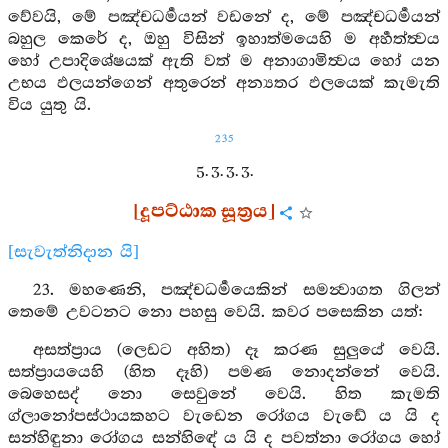
වේවයි, මේ පඤ්චධර්‍මයන් වඩනේ ද, මේ පඤ්චධර්‍මයන්
බහුල කෙරේ ද, ඔහු විසින් ඉහාත්මයෙහි ම අර්‍හත්ත්‍වය
හෝ උපාදිශේෂයක් ඇති වත් ම අනාගාමිත්‍වය හෝ යන
උභය ඵලයන්ගෙන් අතුරෙන් අන්‍යතර ඵලයෙක් කැමැති
විය යුතු යි.
235
5. 3. 3. 3.
[දූපට්ඨාක සූත්‍රය]
[සැවැත්නිදාන යි]
23. මහණෙනි, පඤ්චධර්‍මයෙකින් සමන්‍වාගත ගිලන්
තෙමේ උවටනට නො පහසු වෙයි. කවර පසෙකින යත්:
අසත්ප්‍රාය (ලෙඩට අහිත) දෑ කරණ සුලුයේ වෙයි.
සත්ප්‍රායයෙහි (හිත දෑහි) පමණ නොදන්නේ වෙයි.
බෙහෙසද් නො සෙවුනේ වෙයි. හිත කැමති
ග්ලානෝපස්ථායකහට වැඩෙන රෝගය වැඩේ ය යි ද
සන්හිඳුනා රෝගය සන්හිඳේ ය යි ද පවත්නා රෝගය හෝ