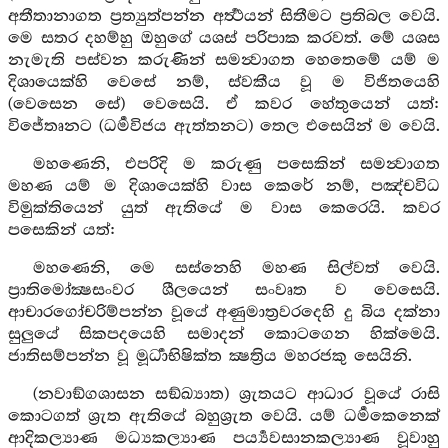
අතීතානාගත ප්‍රත්‍යුත්පන්න අර්‍ත්‍ථයන් සිතීමට ප්‍රතිබල වෙයි.
මෙ සතර දහම්හු ඔහුගේ යශස් පරිපාක කරවත්. මේ යශස
නැමැති පස්වන කරුණින් සමන්‍වාගත හෙතෙමේ යම් ම
දිශායෙක්හි වෙසේ නම්, ස්වකීය වූ ම විජිතයෙහි
(වෙසෙන සේ) වෙසෙයි. ඒ කවර හේතුයෙන් යත්:
විජේතෘනට (ධර්‍මවිජය ඇත්තනට) තෙල එසෙයින් ම වෙයි.
මහණෙනි, එපරිදි ම කරුණු පසෙකින් සමන්‍වාගත
මහණ යම් ම දිශායෙක්හි වාස කෙරේ නම්, පඤ්චවිධ
විමුක්තියෙන් යුත් ඇතියේ ම වාස කෙරෙයි. කවර
පසෙකින් යත්:
මහණෙනි, මෙ සස්නෙහි මහණ සිල්වත් වෙයි.
ප්‍රාතිමෝක්‍ෂසංවර ශීලයෙන් සංවෘත ව වෙසෙයි.
ආචාරගෝචරිම්පන්න වූයේ අණුමාත්‍රවරදෙහි දු බිය දක්නා
සුලුයේ සිකපදයෙහි සමාදන් කොටගෙන හික්මෙයි.
ජාතිසම්පන්න වූ මූර්‍ධාභිෂික්ත ක්‍ෂත්‍රිය මහරජකු සෙයිනි.
(නවාඞ්ගශාසන සඞ්ඛ්‍යාත) ශ්‍රැතයට ආධාර වූයේ රාසි
කොටගත් ශ්‍රැත ඇතියේ බහුශ්‍රුත වෙයි. යම් ධර්‍මකෙනෙක්
ආදිකල්‍යාණ මධ්‍යකල්‍යාණ පර්‍ය්‍යවසානකල්‍යාණ වූවාහු