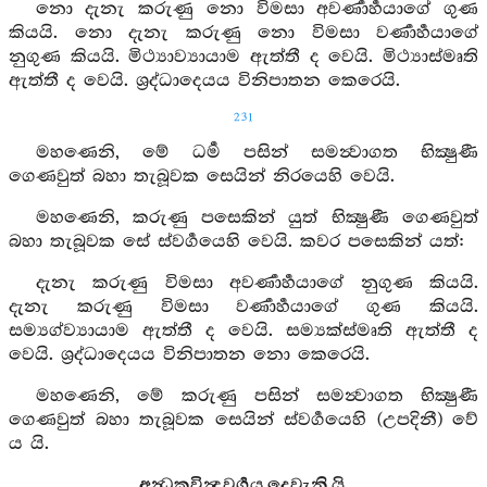
නො දැනැ කරුණු නො විමසා අවර්‍ණාර්‍හයාගේ ගුණ
කියයි. නො දැනැ කරුණු නො විමසා වර්‍ණාර්‍හයාගේ
නුගුණ කියයි. මිථ්‍යාව්‍යායාම ඇත්තී ද වෙයි. මිථ්‍යාස්මෘති
ඇත්තී ද වෙයි. ශ්‍රද්ධාදෙයය විනිපාතන කෙරෙයි.
231
මහණෙනි, මේ ධර්‍ම පසින් සමන්‍වාගත භික්‍ෂුණී
ගෙණවුත් බහා තැබූවක සෙයින් නිරයෙහි වෙයි.
මහණෙනි, කරුණු පසෙකින් යුත් භික්‍ෂුණී ගෙණවුත්
බහා තැබූවක සේ ස්වර්‍ගයෙහි වෙයි. කවර පසෙකින් යත්:
දැනැ කරුණු විමසා අවර්‍ණාර්‍හයාගේ නුගුණ කියයි.
දැනැ කරුණු විමසා වර්‍ණාර්‍හයාගේ ගුණ කියයි.
සම්‍යග්ව්‍යායාම ඇත්තී ද වෙයි. සම්‍යක්ස්මෘති ඇත්තී ද
වෙයි. ශ්‍රද්ධාදෙයය විනිපාතන නො කෙරෙයි.
මහණෙනි, මේ කරුණු පසින් සමන්‍වාගත භික්‍ෂුණී
ගෙණවුත් බහා තැබූවක සෙයින් ස්වර්‍ගයෙහි (උපදිනී) වේ
ය යි.
අන්‍ධකවින්‍දවර්‍ගය දෙවැනි යි.