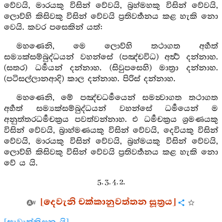
වේවයි, මාරයකු විසින් වේවයි, බ්‍රහ්මහකු විසින් වේවයි,
ලොව්හි කිසිවකු විසින් වේවයි ප්‍රතිවර්‍තනය කළ හැකි නො
වෙයි. කවර පසෙකින් යත්:
මහණෙනි, මෙ ලොව්හි තථාගත අර්‍හත්
සම්‍යක්සම්බුද්ධයන් වහන්සේ (පඤ්චවිධ) අර්‍ත්‍ථ දන්නාහ.
(සතර) ධර්‍මයන් දන්නාහ. (සිවුපසෙහි) මාත්‍රා දන්නාහ.
(පටිසල්ලානආදි) කාල දන්නාහ. පිරිස් දන්නාහ.
මහණෙනි, මේ පඤ්චධර්‍මයෙන් සමන්‍වාගත තථාගත
අර්‍හත් සම්‍යක්සම්බුද්ධයන් වහන්සේ ධර්‍මයෙන් ම
අනුත්තරධර්‍මචක්‍රය පවත්වන්නාහ. එ ධර්‍මචක්‍රය ශ්‍රමණයකු
විසින් වේවයි, බ්‍රාහ්මණයකු විසින් වේවයි, දෙවියකු විසින්
වේවයි, මාරයකු විසින් වේවයි, බ්‍රහ්මයකු විසින් වේවයි,
ලොව්හි කිසිවකු විසින් වේවයි ප්‍රතිවර්‍තනය කළ හැකි නො
වේ ය යි.
5. 3. 4. 2.
[දෙවැනි චක්කානුවත්තන සූත්‍රය]