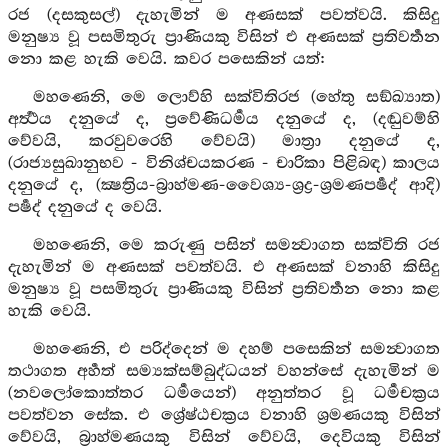
රජ (දසකුසල්) දැහැමින් ම අණසක් පවත්වයි. කිසිදු
මනුෂ්‍ය වූ පසමිතුරු ප්‍රාණියකු විසින් එ අණසක් ප්‍රතිවර්‍තන
නො කළ හැකි වෙයි. කවර පසෙකින් යත්:
මහණෙනි, මෙ ලොව්හි සක්විතිරජ (හේතු සඞ්ඛ්‍යාත)
අර්‍ත්‍ථය දනුයේ ද, ප්‍රවේණිධර්‍මය දනුයේ ද, (දඬුවම්හි
වේවයි, කරවුවරෙහි වේවයි) මාත්‍රා දනුයේ ද,
(රාජ්‍යසුඛානුභව - විනිශ්චයකරණ - චාරිකා පිළිබඳ) කාලය
දනුයේ ද, (ක්‍ෂත්‍රිය-බ්‍රාහ්මණ-වෛශ්‍ය-ශ්‍රද්‍ර-ශ්‍රමණපර්‍ෂද් ආදි)
පර්‍ෂද් දනුයේ ද වෙයි.
මහණෙනි, මෙ කරුණු පසින් සමන්‍වාගත සක්විති රජ
දැහැමින් ම අණසක් පවත්වයි. එ අණසක් වනාහි කිසිදු
මනුෂ්‍ය වූ පසමිතුරු ප්‍රාණියකු විසින් ප්‍රතිවර්‍තන නො කළ
හැකි වෙයි.
මහණෙනි, එ පරිද්දෙන් ම දහම් පසෙකින් සමන්‍වාගත
තථාගත අර්‍හත් සම්‍යක්සම්බුද්ධයන් වහන්සේ දැහැමින් ම
(නවලෝකොත්තර ධර්‍මයෙන්) අනුත්තර වූ ධර්‍මචක්‍රය
පවත්වන සේක. එ ශ්‍රේෂ්ඨචක්‍රය වනාහි ශ්‍රමණයකු විසින්
වේවයි, බ්‍රාහ්මණයකු විසින් වේවයි, දෙවියකු විසින්