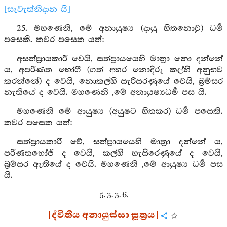
[සැවැත්නිදාන යි]
25. මහණෙනි, මේ අනායුෂ්‍ය (දායු හිතනොවු) ධර්‍ම
පසෙකි. කවර පසෙක යත්:
අසත්ප්‍රායකාරී වෙයි, සත්ප්‍රායයෙහි මාත්‍රා නො දන්නේ
ය, අපරිණත භෝගී (ගත් අහර නොදිරූ කල්හි අනුභව
කරන්නේ) ද වෙයි, නොකල්හි සැරිසරණුයේ වෙයි, බ්‍රම්සර
නැතියේ ද වෙයි. මහණෙනි ,මේ අනායුෂ්‍යධර්‍ම පස යි.
මහණෙනි මේ ආයුෂ්‍ය (අයුෂට හිතකර) ධර්‍ම පසෙකි.
කවර පසෙක යත්:
සත්ප්‍රායකාරී වේ, සත්ප්‍රායයෙහි මාත්‍රා දන්නේ ය,
පරිණතභෝජි ද වෙයි, කල්හි හැසිරෙණුයේ ද වෙයි,
බ්‍රම්සර ඇතියේ ද වෙයි. මහණෙනි ,මේ ආයුෂ්‍ය ධර්‍ම පස
යි.
5. 3. 3. 6.
[ද්විතීය අනායුස්සා සූත්‍රය]