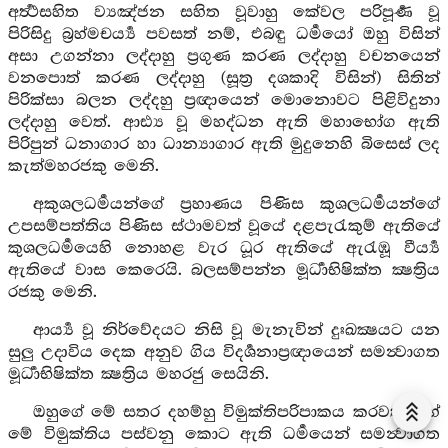
අර්‍ත්‍ථසහිත ව්‍යඤ්ජන සහිත වූවාහු කේවල පරිපූර්‍ණ වූ
පිරිසිදු බ්‍රහ්මචර්‍ය්‍ය පවසත් නම්, එබඳු ධර්‍මයෝ ඔහු විසින්
අසා උගන්නා ලද්දාහු ප්‍රගුණ කරණ ලද්දාහු වචනයෙන්
වනපොත් කරණ ලද්දාහු (සූත්‍ර දශකාදි විසින්) සිතින්
පිරික්සා බලන ලද්දහු ප්‍රඥායෙන් මොනොවට පිළිවිදුනා
ලද්දාහු වෙත්. ආඪ්‍ය වූ මහද්ධන ඇති මහාභෝග ඇති
පිරිපුන් ධනාගාර හා ධාන්‍යාගාර ඇති මුදුනෙහි බිසෙස් ලද
කැත්මහරජකු මෙනි.
අකුශලධර්‍මයන්ගේ ප්‍රහාණය පිණිස කුශලධර්‍මයන්ගේ
උපසම්පත්තිය පිණිස ස්ථාමවත් වූයේ දළපැරැකුම් ඇතියේ
කුශලධර්‍මයෙහි නොහළ වැර ධූර ඇතියේ ඇරැඹූ වීර්‍ය්‍ය
ඇතියේ වාස කෙරෙයි. බලසම්පන්න මූර්‍ධාභිෂික්ත ක්‍ෂත්‍රිය
රජකු මෙනි.
ආර්‍ය්‍ය වූ නිර්වේදයට නිසි වූ මැනැවින් දුඃඛක්‍ෂයට යන
සුලු උදාවිය දෙක අනුව ගිය විදර්‍ශනාප්‍රඥායෙන් සමන්‍වාගත
මූර්‍ධාභිෂික්ත ක්‍ෂත්‍රිය මහරජු සෙයිනි.
ඔහුගේ මේ සතර දහම්හු විමුක්තිපරිපාකය කරවත්. හේ
මේ විමුක්තිය පස්වනු කොට ඇති ධර්‍මයෙන් සමන්‍වාගත