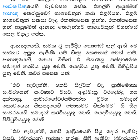
අන්‍ධකවින්‍ද
යෙහි වැඩවසන සේක. එකල්හි ආයුෂ්මත්
ආනන්‍ද
තෙරණුවෝ භාග්‍යවතුන් කරා එළඹියහ. එළඹ
භාග්‍යවතුන් සකසා වැඳ එකත්පසෙක හුන්හ. එකත්පසෙක
හුන් ආයුෂ්මත් ආනන්‍ද තෙරුන්හට භාග්‍යවතුන් වහන්සේ
තෙල වදාළ සේක.
ආනන්‍දයෙනි, නවක වූ පැවිදිව නොබෝ කල් ඇති මෙ
සස්නට අලුත පැමිණි යම් භික්‍ෂු කෙනෙක් වෙත් නම්,
ආනන්‍දයෙනි, තොප විසින් එ මහණහු පස්දහමෙක
සමාදන් කරවිය යුතු වෙති. යෙදවිය යුතු වෙති. පිහිටුවිය
යුතු වෙති. කවර පසෙක යත්:
“එව ඇවැත්නි, තෙපි සිල්වත් වැ, ප්‍රාතිමෝක්‍ෂ
සංවරයෙන් සංවෘතව වසව, අණුමාත්‍ර වරදෙහිදු භය
දක්නාහු, ආචාරගෝචරසම්පන්න වූවහු සමාදන්
කොටගෙන සිකපදයෙහි මොනවට හික්මෙව” යි සීල
සංවරයෙහි සමාදන් කරවියයුතු වෙති, යෙදවියයුතු වෙති,
පිහිටුවියයුතු වෙති.
“එව ඇවැත්නි, තෙපි ඉන්‍ද්‍රියයෙහි පියු දොර ඇතිවැ
වසවු, (ද්වාරයන්) ආරක්‍ෂා කරණ සිහි ඇතිවැ (ද්වාරයන්)