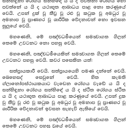
සන්හිඳුනා රෝගය සන්හිඳේ ය යි ද පවත්නා රෝගය හෝ
පවත්නේ ය යි ද යථාභූත ආබාධය පාළ නො කරණුයේ
වෙයි. උපන් දුක් වූ තීව්‍ර වූ රළු වූ කටුක වූ අමධුර වූ
අමනාප වූ ප්‍රාණහර වූ ශාරීරික වේදනාවන් නො ඉවසන
සුලුයේ වෙයි.
මහණෙනි, මේ පඤ්චධර්‍මයෙන් සමන්‍වාගත ගිලන්
තෙමේ උවටනට නො පහසු වෙයි.
මහණෙනි, පඤ්චධර්‍මයෙකින් සමන්‍වාගත ගිලන් තෙමේ
උවටනට පහසු වෙයි. කවර පසෙකින යත්:
සත්ප්‍රායකාරී වෙයි. සත්ප්‍රායයෙහි පමණ දන්නේ වෙයි.
බෙහෙසද් සෙවුනේ වෙයි. හිත කැමති
ග්ලානෝපස්ථායකයාට වැඩෙන රෝගය වැඩේ ය යි ද
සන්හිඳුනා රෝගය සන්හිඳේ ය යි ද ස්ථිත රෝගය ස්ථිත
ය යි ද යථාභූත ආබාධය පාළ කරණුයේ වෙයි. උපන් දුක
වු තීව්‍ර වූ රළු වූ කටුක වූ අමධුර වූ අමනාප වූ ප්‍රාණහර වූ
ශාරීරික වේදනාවන් ඉවසන සැහැවි ඇතියේ වෙයි.
මහණෙනි, මේ පඤ්චධර්‍මයෙන් සමන්‍වාගත ගිලන්
තෙමේ උවටනට පහසු වූයේ වෙයි.