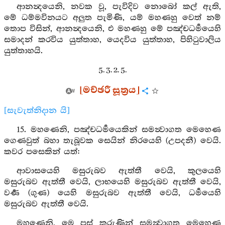
ආනන්‍දයෙනි, නවක වූ, පැවිදිව නොබෝ කල් ඇති,
මේ ධම්මවිනයට අලුත පැමිණි, යම් මහණහු වෙත් නම්
තොප විසින්, ආනන්‍දයෙනි, එ මහණහු මේ පඤ්චධර්‍මයෙහි
සමාදන් කරවිය යුත්තාහ, යෙදවිය යුත්තාහ, පිහිටුවාලිය
යුත්තාහයි.
5. 3. 2. 5.
[මච්ඡරී සූත්‍රය]
[සැවැත්නිදාන යි]
15. මහණෙනි, පඤ්චධර්‍මයෙකින් සමන්‍වාගත මෙහෙණ
ගෙණවුත් බහා තැබූවක සෙයින් නිරයෙහි (උපදනී) වෙයි.
කවර පසෙකින් යත්:
ආවාසයෙහි මසුරුබව ඇත්තී වෙයි, කුලයෙහි
මසුරුබව ඇත්තී වෙයි, ලාභයෙහි මසුරුබව ඇත්තී වෙයි,
වර්‍ණ (ගුණ) යෙහි මසුරුබව ඇත්තී වෙයි, ධර්‍මයෙහි
මසුරුබව ඇත්තී වෙයි.
මහණෙනි, මෙ පස් කරුණින් සමන්‍වාගත මෙහෙණ