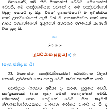
මහණෙනි, යම් කිසි මහණෙක් වේවයි, මෙහෙණක්
වේවයි, මේ පඤ්චධර්‍මයන් වඩනේ ද, මේ පඤ්චධර්‍මයන්
බහුල කෙරේ ද, ඔහු විසින් ඉහාත්මයෙහි ම අර්‍හත්ත්‍වය
හෝ උපාදිශේෂයක් ඇති වත් ම අනාගාමිත්‍වය හෝ යන
උභය ඵලයන්ගෙන් අතුරෙන් අන්‍යතර ඵලයෙක් කැමැති
විය යුතු යි.
235
5. 3. 3. 3.
[දූපට්ඨාක සූත්‍රය]
[සැවැත්නිදාන යි]
23. මහණෙනි, පඤ්චධර්‍මයෙකින් සමන්‍වාගත ගිලන්
තෙමේ උවටනට නො පහසු වෙයි. කවර පසෙකින යත්:
අසත්ප්‍රාය (ලෙඩට අහිත) දෑ කරණ සුලුයේ වෙයි.
සත්ප්‍රායයෙහි (හිත දෑහි) පමණ නොදන්නේ වෙයි.
බෙහෙසද් නො සෙවුනේ වෙයි. හිත කැමති
ග්ලානෝපස්ථායකහට වැඩෙන රෝගය වැඩේ ය යි ද