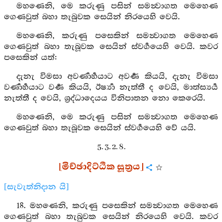
මහණෙනි, මෙ කරුණු පසින් සමන්‍වාගත මෙහෙණ
ගෙණවුත් බහා තැබුවක සෙයින් නිරයෙහි වෙයි.
මහණෙනි, කරුණු පසෙකින් සමන්‍වාගත මෙහෙණ
ගෙණවුත් බහා තැබූවක සෙයින් ස්වර්‍ගයෙහි වෙයි. කවර
පසෙකින් යත්:
දැනැ විමසා අවර්‍ණාර්‍හයාට අවර්‍ණ කියයි, දැනැ විමසා
වර්‍ණාර්‍හයාට වර්‍ණ කියයි, ඊර්‍ෂ්‍යා නැත්තී ද වෙයි, මාත්ස්‍යර්‍ය
නැත්තී ද වෙයි, ශ්‍රද්ධාදෙයය විනිපාතන නො කෙරෙයි.
මහණෙනි, මෙ කරුණු පසින් සමන්‍වාගත මෙහෙණ
ගෙණවුත් බහා තැබූවක සෙයින් ස්වර්‍ගයෙහි වේ යයි.
5. 3. 2. 8.
[මිච්ඡාදිට්ඨික සූත්‍රය]
[සැවැත්නිදාන යි]
18. මහණෙනි, කරුණු පසෙකින් සමන්‍වාගත මෙහෙණ
ගෙණවුත් බහා තැබුවක සෙයින් නිරයෙහි වෙයි. කවර