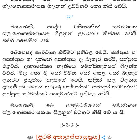
ග්ලානෝපස්ථායක ගිලනුන් උවටනට නො නිසි වෙයි.
237
මහණෙනි, පඤ්ච ධර්‍මයෙකින් සමන්‍වාගත
ග්ලානොපස්තථායක ගිලනුන් උවටනට නිස්සේ වෙයි.
කවර පසෙකින් යත්:
බෙහෙසද් සංවිධාන කිරීමට ප්‍රතිබල වෙයි. සත්ප්‍රාය හා
අසත්ප්‍රාය හා දන්නේ අසත්ප්‍රාය දෑ බැහැර කරයි, සත්ප්‍රාය
එළවයි. ලාභාපේක්‍ෂා නැතියේ මෙත්සිතැතියේ ගිලන්හු
වටයි. මල හෝ මූ හෝ වමන හෝ කෙළ හෝ බැහැර
ලනුවට ජුගුප්සා නැතියේ වෙයි. කලින් කල ගිලනහු
දැහැමි කථායෙන් කරුණු ගන්වන්නට සමාදන් කරවන්නට
උත්සුක කරවන්නට පහදවන්නට ප්‍රතිබල වෙයි.
මහණෙනි, මෙ පඤ්චධර්‍මයෙන් සමන්‍වාගත
ග්ලානෝපස්ථායකයා ගිලනුන් වටනට නිසි වේ ය යි.
5. 3. 3. 5.
[ප්‍රථම අනායුස්සා සූත්‍රය]