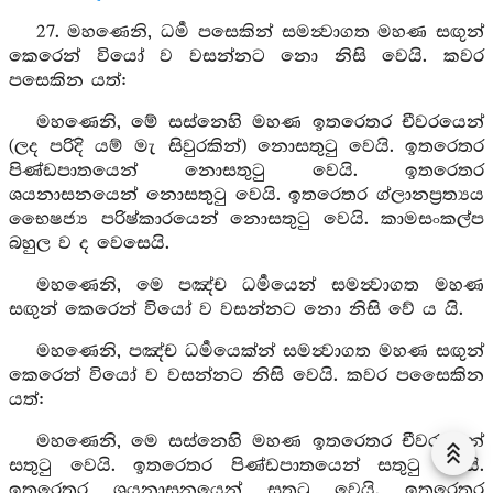
27. මහණෙනි, ධර්‍ම පසෙකින් සමන්‍වාගත මහණ සඟුන්
කෙරෙන් වියෝ ව වසන්නට නො නිසි වෙයි. කවර
පසෙකින යත්:
මහණෙනි, මේ සස්නෙහි මහණ ඉතරෙතර චීවරයෙන්
(ලද පරිදි යම් මැ සිවුරකින්) නොසතුටු වෙයි. ඉතරෙතර
පිණ්ඩපාතයෙන් නොසතුටු වෙයි. ඉතරෙතර
ශයනාසනයෙන් නොසතුටු වෙයි. ඉතරෙතර ග්ලානප්‍රත්‍යය
භෛෂජ්‍ය පරිෂ්කාරයෙන් නොසතුටු වෙයි. කාමසංකල්ප
බහුල ව ද වෙසෙයි.
මහණෙනි, මෙ පඤ්ච ධර්‍මයෙන් සමන්‍වාගත මහණ
සඟුන් කෙරෙන් වියෝ ව වසන්නට නො නිසි වේ ය යි.
මහණෙනි, පඤ්ච ධර්‍මයෙක්න් සමන්‍වාගත මහණ සඟුන්
කෙරෙන් වියෝ ව වසන්නට නිසි වෙයි. කවර පසෛකින
යත්:
මහණෙනි, මෙ සස්නෙහි මහණ ඉතරෙතර චීවරයෙන්
සතුටු වෙයි. ඉතරෙතර පිණ්ඩපාතයෙන් සතුටු වෙයි.
ඉතරෙතර ශයනාසනයෙන් සතුටු වෙයි. ඉතරෙතර