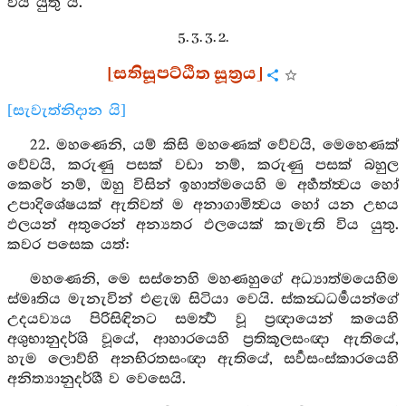
විය යුතු යි.
5. 3. 3. 2.
[සතිසූපට්ඨිත සූත්‍රය]
[සැවැත්නිදාන යි]
22. මහණෙනි, යම් කිසි මහණෙක් වේවයි, මෙහෙණක්
වේවයි, කරුණු පසක් වඩා නම්, කරුණු පසක් බහුල
කෙරේ නම්, ඔහු විසින් ඉහාත්මයෙහි ම අර්‍හත්ත්‍වය හෝ
උපාදිශේෂයක් ඇතිවත් ම අනාගාමිත්‍වය හෝ යන උභය
ඵලයන් අතුරෙන් අන්‍යතර ඵලයෙක් කැමැති විය යුතු.
කවර පසෙක යත්:
මහණෙනි, මෙ සස්නෙහි මහණහුගේ අධ්‍යාත්මයෙහිම
ස්මෘතිය මැනැවින් එළැඹ සිටියා වෙයි. ස්කන්‍ධධර්‍මයන්ගේ
උදයව්‍යය පිරිසිඳිනට සමර්‍ත්‍ථ වූ ප්‍රඥායෙන් කයෙහි
අශුභානුදර්ශි වූයේ, ආහාරයෙහි ප්‍රතිකූලසංඥා ඇතියේ,
හැම ලොව්හි අනභිරතසංඥා ඇතියේ, සර්‍වසංස්කාරයෙහි
අනිත්‍යානුදර්ශී ව වෙසෙයි.