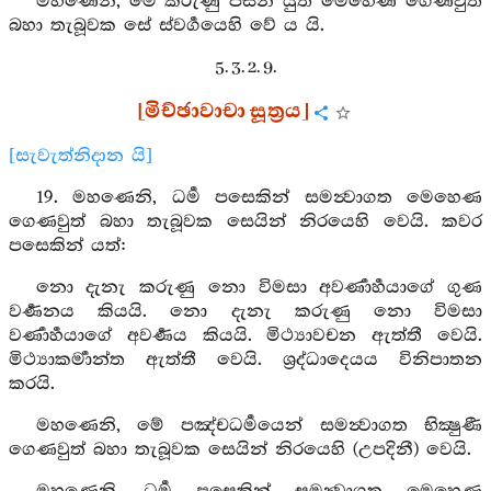
මහණෙනි, මෙ කරුණු පසින් යුත් මෙහෙණ ගෙණවුත්
බහා තැබූවක සේ ස්වර්‍ගයෙහි වේ ය යි.
5. 3. 2. 9.
[මිච්ඡාවාචා සූත්‍රය]
[සැවැත්නිදාන යි]
19. මහණෙනි, ධර්‍ම පසෙකින් සමන්‍වාගත මෙහෙණ
ගෙණවුත් බහා තැබූවක සෙයින් නිරයෙහි වෙයි. කවර
පසෙකින් යත්:
නො දැනැ කරුණු නො විමසා අවර්‍ණාර්‍හයාගේ ගුණ
වර්‍ණනය කියයි. නො දැනැ කරුණු නො විමසා
වර්‍ණාර්‍හයාගේ අවර්‍ණය කියයි. මිථ්‍යාවචන ඇත්තී වෙයි.
මිථ්‍යාකර්‍මාන්ත ඇත්තී වෙයි. ශ්‍රද්ධාදෙයය විනිපාතන
කරයි.
මහණෙනි, මේ පඤ්චධර්‍මයෙන් සමන්‍වාගත භික්‍ෂුණී
ගෙණවුත් බහා තැබූවක සෙයින් නිරයෙහි (උපදිනී) වෙයි.