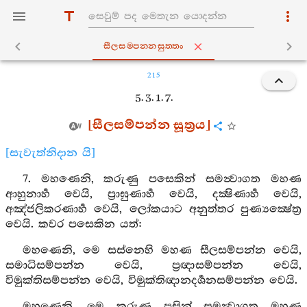
සීලසම‍්පන‍්නසුත‍්තං
215
5. 3. 1. 7.
[සීලසම්පන්න සූත්‍රය]
[සැවැත්නිදාන යි]
7. මහණෙනි, කරුණු පසෙකින් සමන්‍වාගත මහණ
ආහුනාර්‍හ වෙයි, ප්‍රාඝුණාර්‍හ වෙයි, දක්‍ෂිණාර්‍හ වෙයි,
අඤ්ජලිකරණාර්‍හ වෙයි, ලෝකයාට අනුත්තර පුණ්‍යක්‍ෂේත්‍ර
වෙයි. කවර පසෙකින යත්:
මහණෙනි, මෙ සස්නෙහි මහණ සීලසම්පන්න වෙයි,
සමාධිසම්පන්න වෙයි, ප්‍රඥාසම්පන්න වෙයි,
විමුක්තිසම්පන්න වෙයි, විමුක්තිඥානදර්‍ශනසම්පන්න වෙයි.
මහණෙනි, මෙ කරුණු පසින් සමන්‍වාගත මහණ