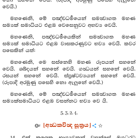
නො සහනේ වෙයි. (රූපාදි අරමුණු පසෙහි ඇලුනේ
වෙයි.)
මහණෙනි, මේ පඤ්චධර්‍මයෙන් සමන්‍වාගත මහණ
සම්‍යක් සමාධියට එළඹ වෙසෙනුවට අභව්‍ය වෙයි.
මහණෙනි, පඤ්චධර්‍මයෙකින් සමන්‍වාගත මහණ
සම්‍යක් සමාධියට එළඹ වාසකරණුවට භව්‍ය වෙයි. කවර
පසෙකින් යත්:
මහණෙනි, මෙ සස්නෙහි මහණ රූපයන් සහනේ
වෙයි. ශබ්දයන් සහනේ වෙයි. ගන්‍ධයන් සහනේ වෙයි.
රසයන් සහනේ වෙයි. ස්ප්‍රෂ්ටව්‍යයන් සහනේ වෙයි.
(රූපාදි අරමුණු පසෙහි නො ඇලුනේ වෙයි.)
මහණෙනි, මේ පඤ්චධර්‍මයෙන් සමන්‍වාගත මහණ
සම්‍යක්සමාධියට එළඹ වසන්නට භව්‍ය වෙ යි.
5. 3. 2. 4.
[අන්‍ධකවින්‍ද සූත්‍රය]
14. එක් කලෙක භාග්‍යවතුන් වහන්සේ මගධරට