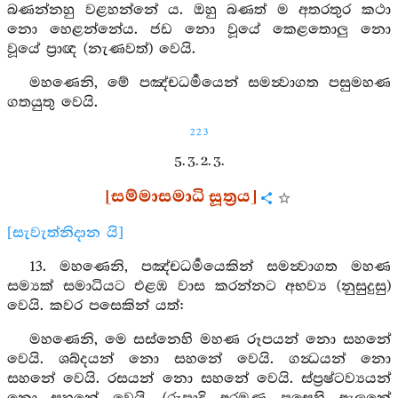
බණන්නහු වළහන්නේ ය. ඔහු බණත් ම අතරතුර කථා
නො හෙළන්නේය. ජඩ නො වූයේ කෙළතොලු නො
වූයේ ප්‍රාඥ (නැණවත්) වෙයි.
මහණෙනි, මේ පඤ්චධර්‍මයෙන් සමන්‍වාගත පසුමහණ
ගතයුතු වෙයි.
223
5. 3. 2. 3.
[සම්මාසමාධි සූත්‍රය]
[සැවැත්නිදාන යි]
13. මහණෙනි, පඤ්චධර්‍මයෙකින් සමන්‍වාගත මහණ
සම්‍යක් සමාධියට එළඹ වාස කරන්නට අභව්‍ය (නුසුදුසු)
වෙයි. කවර පසෙකින් යත්:
මහණෙනි, මෙ සස්නෙහි මහණ රූපයන් නො සහනේ
වෙයි. ශබ්දයන් නො සහනේ වෙයි. ගන්‍ධයන් නො
සහනේ වෙයි. රසයන් නො සහනේ වෙයි. ස්ප්‍රෂ්ටව්‍යයන්