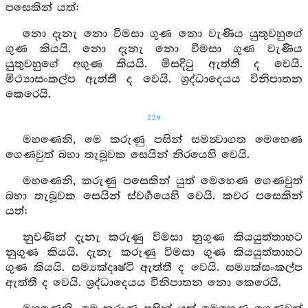
පසෙකින් යත්:
නො දැනැ නො විමසා ගුණ නො වැණිය යුතුවහුගේ
ගුණ කියයි. නො දැනැ නො විමසා ගුණ වැණිය
යුතුවහුගේ අගුණ කියයි. මිසදිටු ඇත්තී ද වෙයි.
මිථ්‍යාසංකල්ප ඇත්තී ද වෙයි. ශ්‍රද්ධාදෙයය විනිපාතන
කෙරෙයි.
229
මහණෙනි, මෙ කරුණු පසින් සමන්‍වාගත මෙහෙණ
ගෙණවුත් බහා තැබූවක සෙයින් නිරයෙහි වෙයි.
මහණෙනි, කරුණු පසෙකින් යුත් මෙහෙණ ගෙණවුත්
බහා තැබූවක සෙයින් ස්වර්‍ගයෙහි වෙයි. කවර පසෙකින්
යත්:
නුවණින් දැනැ කරුණු විමසා නුගුණ කියයුත්තාහට
නුගුණ කියයි. දැනැ කරුණු විමසා ගුණ කියයුත්තාහට
ගුණ කියයි. සම්‍යක්දෘෂ්ටි ඇත්තී ද වෙයි. සම්‍යක්සංකල්ප
ඇත්තී ද වෙයි. ශ්‍රද්ධාදෙයය විනිපාතන නො කෙරෙයි.