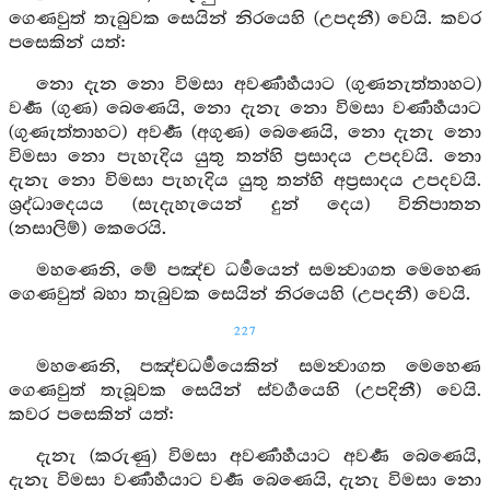
ගෙණවුත් තැබුවක සෙයින් නිරයෙහි (උපදනී) වෙයි. කවර
පසෙකින් යත්:
නො දැන නො විමසා අවර්‍ණාර්‍හයාට (ගුණනැත්තාහට)
වර්‍ණ (ගුණ) බෙණෙයි, නො දැනැ නො විමසා වර්‍ණාර්‍හයාට
(ගුණැත්තාහට) අවර්‍ණ (අගුණ) බෙණෙයි, නො දැනැ නො
විමසා නො පැහැදිය යුතු තන්හි ප්‍රසාදය උපදවයි. නො
දැනැ නො විමසා පැහැදිය යුතු තන්හි අප්‍රසාදය උපදවයි.
ශ්‍රද්ධාදෙයය (සැදැහැයෙන් දුන් දෙය) විනිපාතන
(නසාලිම්) කෙරෙයි.
මහණෙනි, මේ පඤ්ච ධර්‍මයෙන් සමන්‍වාගත මෙහෙණ
ගෙණවුත් බහා තැබුවක සෙයින් නිරයෙහි (උපදනී) වෙයි.
227
මහණෙනි, පඤ්චධර්‍මයෙකින් සමන්‍වාගත මෙහෙණ
ගෙණවුත් තැබූවක සෙයින් ස්වර්‍ගයෙහි (උපදිනී) වෙයි.
කවර පසෙකින් යත්:
දැනැ (කරුණු) විමසා අවර්‍ණාර්‍හයාට අවර්‍ණ බෙණෙයි,
දැනැ විමසා වර්‍ණාර්‍හයාට වර්‍ණ බෙණෙයි, දැනැ විමසා නො