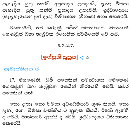
පැහැදිය යුතු තන්හි අප්‍රසාදය උපදවයි, දැනැ විමසා
පැහැදිය යුතු තන්හි ප්‍රසාදය උපදවයි, ශ්‍රද්ධාදෙයය
(සැදැහැයෙන් දුන් දැය) විනිපාතන (විනාශ) නො කෙරෙයි.
මහණෙනි, මෙ කරුණු පසින් සමන්‍වාගත මෙහෙණ
ගෙණවුත් බහා තැබූවක එසෙයින් ස්වර්‍ගයෙහි වේ යයි.
5. 3. 2. 7.
[ඉස්සුකී සූත්‍රය]
[සැවැත්නිදාන යි]
17. මහණෙනි, ධර්‍ම පසෙකින් සමන්‍වාගත මෙහෙණ
ගෙණවුත් බහා තැබූවක සෙයින් නිරයෙහි වෙයි. කවර
පසෙකින් යත්:
නො දැනැ නො විමසා අවර්‍ණාර්‍හයාට ගුණ කියයි, නො
දැනැ නො විමසා වර්‍ණාර්‍හයාට නුගුණ කියයි. ඊර්‍ෂ්‍යා ඇත්තී
ද වෙයි, මාත්සර්‍ය්‍ය ඇත්තී ද වෙයි, ශ්‍රද්ධාදෙයය විනිපාතන
කෙරෙයි.