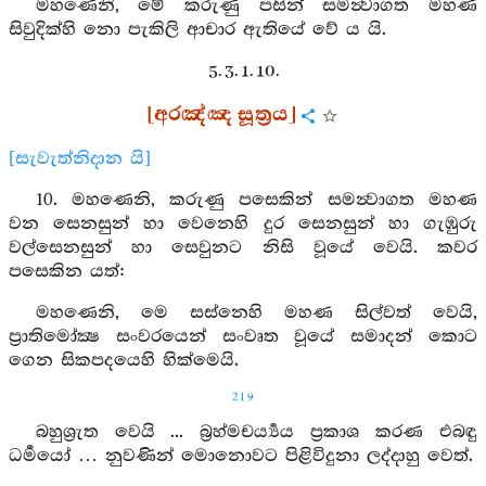
මහණෙනි, මේ කරුණු පසින් සමන්‍වාගත මහණ
සිවුදික්හි නො පැකිලි ආචාර ඇතියේ වේ ය යි.
5. 3. 1. 10.
[අරඤ්ඤ සූත්‍රය]
[සැවැත්නිදාන යි]
10. මහණෙනි, කරුණු පසෙකින් සමන්‍වාගත මහණ
වන සෙනසුන් හා වෙනෙහි දුර සෙනසුන් හා ගැඹුරු
වල්සෙනසුන් හා සෙවුනට නිසි වූයේ වෙයි. කවර
පසෙකින යත්:
මහණෙනි, මෙ සස්නෙහි මහණ සිල්වත් වෙයි,
ප්‍රාතිමෝක්‍ෂ සංවරයෙන් සංවෘත වූයේ සමාදන් කොට
ගෙන සිකපදයෙහි හික්මෙයි.
219
බහුශ්‍රුත වෙයි ... බ්‍රහ්මචර්‍ය්‍යය ප්‍රකාශ කරණ එබඳු
ධර්‍මයෝ … නුවණින් මොනොවට පිළිවිදුනා ලද්දාහු වෙත්.