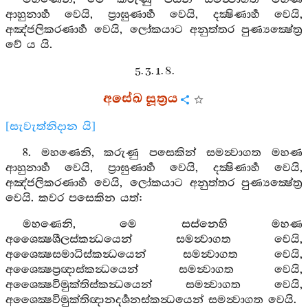
ආහුනාර්‍හ වෙයි, ප්‍රාඝුණාර්‍හ වෙයි, දක්‍ෂිණාර්‍හ වෙයි,
අඤ්ජලිකරණාර්‍හ වෙයි, ලෝකයාට අනුත්තර පුණ්‍යක්‍ෂේත්‍ර
වේ ය යි.
5. 3. 1. 8.
අසේඛ සූත්‍රය
[සැවැත්නිදාන යි]
8. මහණෙනි, කරුණු පසෙකින් සමන්‍වාගත මහණ
ආහුනාර්‍හ වෙයි, ප්‍රාඝුණාර්‍හ වෙයි, දක්‍ෂිණාර්‍හ වෙයි,
අඤ්ජලිකරණාර්‍හ වෙයි, ලෝකයාට අනුත්තර පුණ්‍යක්‍ෂේත්‍ර
වෙයි. කවර පසෙකින යත්:
මහණෙනි, මෙ සස්නෙහි මහණ
අශෛක්‍ෂශීලස්කන්‍ධයෙන් සමන්‍වාගත වෙයි,
අශෛක්‍ෂසමාධිස්කන්‍ධයෙන් සමන්‍වාගත වෙයි,
අශෛක්‍ෂප්‍රඥාස්කන්‍ධයෙන් සමන්‍වාගත වෙයි,
අශෛක්‍ෂවිමුක්තිස්කන්‍ධයෙන් සමන්‍වාගත වෙයි,
අශෛක්‍ෂවිමුක්තිඥානදර්‍ශනස්කන්‍ධයෙන් සමන්‍වාගත වෙයි.