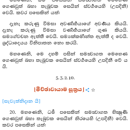
මහණෙනි, ධර්‍ම පසෙකින් සමන්‍වාගත මෙහෙණ
ගෙණවුත් බහා තැබූවක සෙයින් ස්වර්‍ගයෙහි (උපදිනී)
වෙයි. කවර පසෙකින් යත්:
දැනැ කරුණු විමසා අවර්‍ණාර්‍හයාගේ අවර්‍ණය කියයි.
දැනැ කරුණු විමසා වර්‍ණාර්‍හයාගේ ගුණ කියයි.
සම්‍යග්වචන ඇත්තී වෙයි. සම්‍යක්කර්‍මාන්ත ඇත්තී ද වෙයි.
ශ්‍රද්ධාදෙයය විනිපාතන නො කරයි.
මහණෙනි, මෙ දහම් පසින් සමන්‍වාගත මෙහෙණ
ගෙණවුත් බහා තැබූවක සෙයින් ස්වර්‍ගයෙහි උපදිනී වේ ය
යි.
5. 3. 2. 10.
[මිච්ඡාවායාම සූත්‍රය]
[සැවැත්නිදාන යි]
20. මහණෙනි, ධර්‍ම පසෙකින් සමන්‍වාගත භික්‍ෂුණී
ගෙණවුත් බහා තැබුවක සෙයින් නිරයෙහි (උපදිනී) වෙයි.
කවර පසෙකින් යත්: