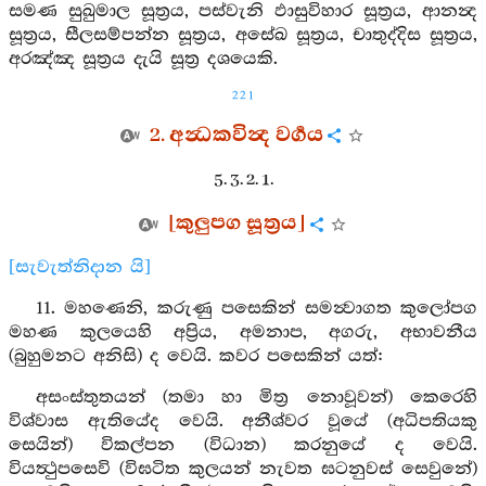
සමණ සුඛුමාල සූත්‍රය, පස්වැනි ඵාසුවිහාර සූත්‍රය, ආනන්‍ද
සූත්‍රය, සීලසම්පන්න සූත්‍රය, අසේඛ සූත්‍රය, චාතුද්දිස සූත්‍රය,
අරඤ්ඤ සූත්‍රය දැයි සූත්‍ර දශයෙකි.
221
2. අන්‍ධකවින්‍ද වර්‍ගය
5. 3. 2. 1.
[කුලුපග සූත්‍රය]
[සැවැත්නිදාන යි]
11. මහණෙනි, කරුණු පසෙකින් සමන්‍වාගත කුලෝපග
මහණ කුලයෙහි අප්‍රිය, අමනාප, අගරු, අභාවනීය
(බුහුමනට අනිසි) ද වෙයි. කවර පසෙකින් යත්:
අසංස්තුතයන් (තමා හා මිත්‍ර නොවූවන්) කෙරෙහි
විශ්වාස ඇතියේද වෙයි. අනීශ්වර වූයේ (අධිපතියකු
සෙයින්) විකල්පන (විධාන) කරනුයේ ද වෙයි.
වියත්‍ථුපසෙවි (විඝටිත කුලයන් නැවත ඝටනුවස් සෙවුනේ)