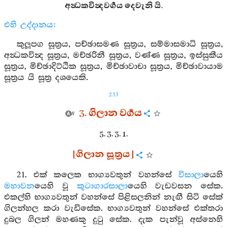
අන්‍ධකවින්‍දවර්‍ගය දෙවැනි යි.
එහි උද්දානය:
කුලූපග සූත්‍රය, පච්ඡාසමණ සූත්‍රය, සම්මාසමාධි සූත්‍රය,
අන්‍ධකවින්‍ද සූත්‍රය, මච්ඡරිනී සූත්‍රය, වණ්ණ සූත්‍රය, ඉස්සුකීය
සූත්‍රය, මිච්ඡාදිට්ඨික සූත්‍රය, මිච්ඡාවාචා සූත්‍රය, මිච්ඡාවායාම
සූත්‍රය යි සූත්‍ර දශයෙකි.
233
3. ගිලාන වර්‍ගය
5. 3. 3. 1.
[ගිලාන සූත්‍රය]
21. එක් කලෙක භාග්‍යවතුන් වහන්සේ
විසාලා
යෙහි
මහාවන
යෙහි වූ
කූටාගාරසාලා
යෙහි වැඩවසන සේක.
එකල්හි භාග්‍යවතුන් වහන්සේ පිළිසලනින් නැඟී සිටි සේක්
ගිලන්හල කරා වැඩිසේක. භාග්‍යවතුන් වහන්සේ එක්තරා
දුබල ගිලන් මහණකු දුටු සේක. දැක පැන්වූ අස්නෙහි