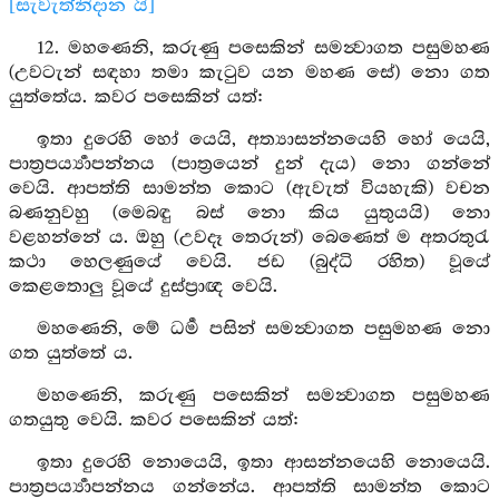
[සැවැත්නිදාන යි]
12. මහණෙනි, කරුණු පසෙකින් සමන්‍වාගත පසුමහණ
(උවටැන් සඳහා තමා කැටුව යන මහණ සේ) නො ගත
යුත්තේය. කවර පසෙකින් යත්:
ඉතා දුරෙහි හෝ යෙයි, අත්‍යාසන්නයෙහි හෝ යෙයි,
පාත්‍රපර්‍ය්‍යාපන්නය (පාත්‍රයෙන් දුන් දැය) නො ගන්නේ
වෙයි. ආපත්ති සාමන්ත කොට (ඇවැත් වියහැකි) වචන
බණනුවහු (මෙබඳු බස් නො කිය යුතුයයි) නො
වළහන්නේ ය. ඔහු (උවදෑ තෙරුන්) බෙණෙත් ම අතරතුරැ
කථා හෙලණුයේ වෙයි. ජඩ (බුද්ධි රහිත) වූයේ
කෙළතොලු වූයේ දුස්ප්‍රාඥ වෙයි.
මහණෙනි, මේ ධර්‍ම පසින් සමන්‍වාගත පසුමහණ නො
ගත යුත්තේ ය.
මහණෙනි, කරුණු පසෙකින් සමන්‍වාගත පසුමහණ
ගතයුතු වෙයි. කවර පසෙකින් යත්:
ඉතා දුරෙහි නොයෙයි, ඉතා ආසන්නයෙහි නොයෙයි.
පාත්‍රපර්‍ය්‍යාපන්නය ගන්නේය. ආපත්ති සාමන්ත කොට