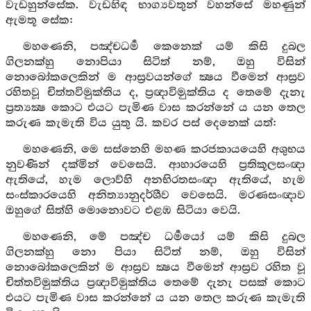
වැඩහුන්සේක. වැඩහිඳ භාග්‍යවතුන් වහන්සේ මහණුන්
ඇමතූ සේක:
මහණෙනි, පඤ්චධර්‍ම කෙනෙක් යම් කිසි දුබල
ගිලනක්හු නොපියා සිටිත් නම්, ඔහු විසින්
නොබෝකලෙකින් ම ආස්‍රවයන්ගේ ක්‍ෂය වීමෙන් ආස්‍රව
රහිතවූ චිත්තවිමුක්තිය ද, ප්‍රඥාවිමුක්තිය ද තෙමේ දැනැ
ප්‍රත්‍යක්‍ෂ කොට එයට පැමිණ වාස කරන්නේ ය යන තෙල
කරුණ කැමැති විය යුතු යි. කවර පස් දෙනෙක් යත්:
මහණෙනි, මෙ සස්නෙහි මහණ කරජකායයෙහි අශුභය
නුවණින් දක්මින් වෙසෙයි. ආහාරයෙහි ප්‍රතිකූලසංඥා
ඇතියේ, හැම ලොව්හි අනභිරතසංඥා ඇතියේ, හැම
සංස්කාරයෙහි අනිත්‍යානුදර්ශීව වෙසෙයි. මරණසංඥාව
ඔහුගේ සිත්හි මොනොවට එළඹ සිටියා වෙයි.
මහණෙනි, මේ පඤ්ච ධර්‍මයෝ යම් කිසි දුබල
ගිලනක්හු නො පියා සිටිත් නම්, ඔහු විසින්
නොබෝකලෙකින් ම ආස්‍රව ක්‍ෂය වීමෙන් ආස්‍රව රහිත වූ
චිත්තවිමුක්තිය ප්‍රඥාවිමුක්තිය තෙමේ දැනැ පසක් කොට
එයට පැමිණ වාස කරන්නේ ය යන තෙල කරුණ කැමැති