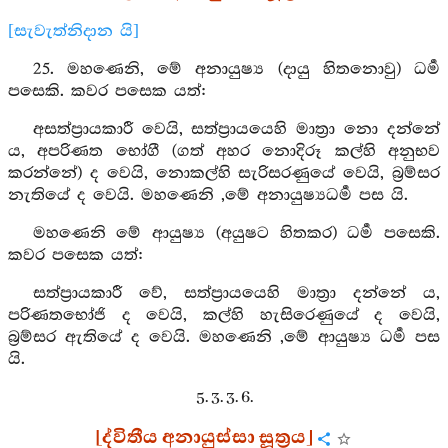
[සැවැත්නිදාන යි]
25. මහණෙනි, මේ අනායුෂ්‍ය (දායු හිතනොවු) ධර්‍ම
පසෙකි. කවර පසෙක යත්:
අසත්ප්‍රායකාරී වෙයි, සත්ප්‍රායයෙහි මාත්‍රා නො දන්නේ
ය, අපරිණත භෝගී (ගත් අහර නොදිරූ කල්හි අනුභව
කරන්නේ) ද වෙයි, නොකල්හි සැරිසරණුයේ වෙයි, බ්‍රම්සර
නැතියේ ද වෙයි. මහණෙනි ,මේ අනායුෂ්‍යධර්‍ම පස යි.
මහණෙනි මේ ආයුෂ්‍ය (අයුෂට හිතකර) ධර්‍ම පසෙකි.
කවර පසෙක යත්:
සත්ප්‍රායකාරී වේ, සත්ප්‍රායයෙහි මාත්‍රා දන්නේ ය,
පරිණතභෝජි ද වෙයි, කල්හි හැසිරෙණුයේ ද වෙයි,
බ්‍රම්සර ඇතියේ ද වෙයි. මහණෙනි ,මේ ආයුෂ්‍ය ධර්‍ම පස
යි.
5. 3. 3. 6.
[ද්විතීය අනායුස්සා සූත්‍රය]