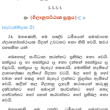
5. 3. 3. 4.
[ගිලානුපට්ඨාක සූත්‍රය]
[සැවැත්නිදාන යි]
24. මහණෙනි, මෙ පඤ්ච ධර්‍මයෙන් සමන්‍වාගත
ග්ලානෝපස්ථායක ගිලන් උවටනට නො නිසි වෙයි. කවර
පසෙකින යත්:
බෙහෙසද් සංවිධාන කරන්නට ප්‍රතිබල නො වෙයි.
සත්ප්‍රාය දෑ හා අසත්ප්‍රාය දෑ නො දන්නේ අසත්ප්‍රාය දෑ
එළවයි, සත්ප්‍රාය දෑ බැහැර කෙරෙයි. මෙත්සිත් නැතියේ
ලාභාපේක්‍ෂා ඇතියේ ගිලනා වටයි. මල හෝ මූ හෝ
වමන හෝ කෙළ හෝ බැහැර ලන්නට ජුගුප්සා ඇතියේ
වෙයි. කලින් කල ගිලනහු දැහැමි කථායෙන් කරුණු
දක්වන්නට හෝ සමාදන් කරවන්නට හෝ තෙද
ගන්වන්නට හෝ පහන් කරවන්නට හෝ ප්‍රතිබල නො
වෙයි.
මහණෙනි, මෙ පඤ්ච ධර්‍මයෙන් සමන්‍වාගත