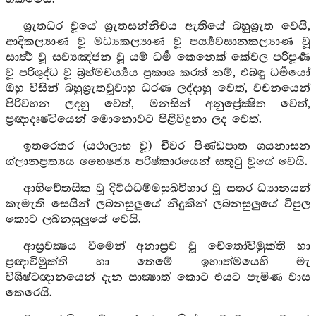
ශ්‍රැතධර වූයේ ශ්‍රැතසන්නිචය ඇතියේ බහුශ්‍රුත වෙයි,
ආදිකල්‍යාණ වූ මධ්‍යකල්‍යාණ වූ පර්‍ය්‍යවසානකල්‍යාණ වූ
සාර්‍ත්‍ථ වූ සව්‍යඤ්ජන වූ යම් ධර්‍ම කෙනෙක් කේවල පරිපූර්‍ණ
වූ පරිශුද්ධ වූ බ්‍රහ්මචර්‍ය්‍යය ප්‍රකාශ කරත් නම්, එබඳු ධර්‍මයෝ
ඔහු විසින් බහුශ්‍රැතවූවාහු ධරණ ලද්දාහු වෙත්, වචනයෙන්
පිරිවහන ලදහු වෙත්, මනසින් අනුප්‍රේක්‍ෂිත වෙත්,
ප්‍රඥාදෘෂ්ටියෙන් මොනොවට පිළිවිදුනා ලද වෙත්.
ඉතරෙතර (යථාලාභ වූ) චීවර පිණ්ඩපාත ශයනාසන
ග්ලානප්‍රත්‍යය භෛෂජ්‍ය පරිෂ්කාරයෙන් සතුටු වූයේ වෙයි.
ආභිචේතසික වූ දිට්ඨධම්මසුඛවිහාර වූ සතර ධ්‍යානයන්
කැමැති සෙයින් ලබනසුලුයේ නිදුකින් ලබනසුලුයේ විපුල
කොට ලබනසුලුයේ වෙයි.
ආස්‍රවක්‍ෂය වීමෙන් අනාස්‍රව වූ චේතෝවිමුක්ති හා
ප්‍රඥාවිමුක්ති හා තෙමේ ඉහාත්මයෙහි මැ
විශිෂ්ටඥානයෙන් දැන සාක්‍ෂාත් කොට එයට පැමිණ වාස
කෙරෙයි.