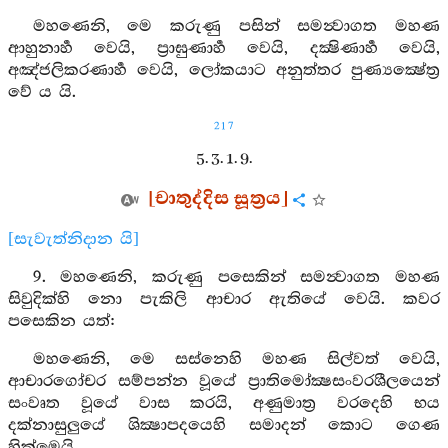
මහණෙනි, මෙ කරුණු පසින් සමන්‍වාගත මහණ
ආහුනාර්‍හ වෙයි, ප්‍රාඝුණාර්‍හ වෙයි, දක්‍ෂිණාර්‍හ වෙයි,
අඤ්ජලිකරණාර්‍හ වෙයි, ලෝකයාට අනුත්තර පුණ්‍යක්‍ෂේත්‍ර
වේ ය යි.
217
5. 3. 1. 9.
[චාතුද්දිස සූත්‍රය]
[සැවැත්නිදාන යි]
9. මහණෙනි, කරුණු පසෙකින් සමන්‍වාගත මහණ
සිවුදික්හි නො පැකිලි ආචාර ඇතියේ වෙයි. කවර
පසෙකින යත්:
මහණෙනි, මෙ සස්නෙහි මහණ සිල්වත් වෙයි,
ආචාරගෝචර සම්පන්න වූයේ ප්‍රාතිමෝක්‍ෂසංවරශීලයෙන්
සංවෘත වූයේ වාස කරයි, අණුමාත්‍ර වරදෙහි භය
දක්නාසුලුයේ ශික්‍ෂාපදයෙහි සමාදන් කොට ගෙණ
හික්මෙයි.