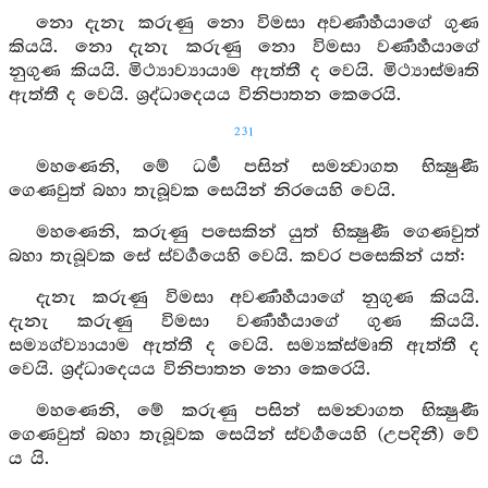
නො දැනැ කරුණු නො විමසා අවර්‍ණාර්‍හයාගේ ගුණ
කියයි. නො දැනැ කරුණු නො විමසා වර්‍ණාර්‍හයාගේ
නුගුණ කියයි. මිථ්‍යාව්‍යායාම ඇත්තී ද වෙයි. මිථ්‍යාස්මෘති
ඇත්තී ද වෙයි. ශ්‍රද්ධාදෙයය විනිපාතන කෙරෙයි.
231
මහණෙනි, මේ ධර්‍ම පසින් සමන්‍වාගත භික්‍ෂුණී
ගෙණවුත් බහා තැබූවක සෙයින් නිරයෙහි වෙයි.
මහණෙනි, කරුණු පසෙකින් යුත් භික්‍ෂුණී ගෙණවුත්
බහා තැබූවක සේ ස්වර්‍ගයෙහි වෙයි. කවර පසෙකින් යත්:
දැනැ කරුණු විමසා අවර්‍ණාර්‍හයාගේ නුගුණ කියයි.
දැනැ කරුණු විමසා වර්‍ණාර්‍හයාගේ ගුණ කියයි.
සම්‍යග්ව්‍යායාම ඇත්තී ද වෙයි. සම්‍යක්ස්මෘති ඇත්තී ද
වෙයි. ශ්‍රද්ධාදෙයය විනිපාතන නො කෙරෙයි.
මහණෙනි, මේ කරුණු පසින් සමන්‍වාගත භික්‍ෂුණී
ගෙණවුත් බහා තැබූවක සෙයින් ස්වර්‍ගයෙහි (උපදිනී) වේ
ය යි.