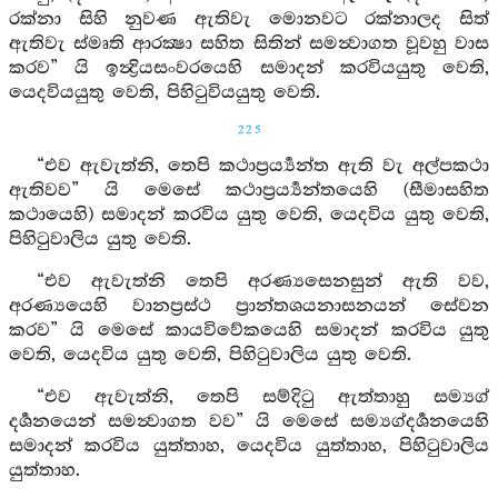
රක්නා සිහි නුවණ ඇතිවැ මොනවට රක්නාලද සිත්
ඇතිවැ ස්මෘති ආරක්‍ෂා සහිත සිතින් සමන්‍වාගත වූවහු වාස
කරව” යි ඉන්‍ද්‍රියසංවරයෙහි සමාදන් කරවියයුතු වෙති,
යෙදවියයුතු වෙති, පිහිටුවියයුතු වෙති.
225
“එව ඇවැත්නි, තෙපි කථාප්‍රර්‍ය්‍යන්ත ඇති වැ අල්පකථා
ඇතිවව” යි මෙසේ කථාප්‍රර්‍ය්‍යන්තයෙහි (සීමාසහිත
කථායෙහි) සමාදන් කරවිය යුතු වෙති, යෙදවිය යුතු වෙති,
පිහිටුවාලිය යුතු වෙති.
“එව ඇවැත්නි තෙපි අරණ්‍යසෙනසුන් ඇති වව,
අරණ්‍යයෙහි වානප්‍රස්ථ ප්‍රාන්තශයනාසනයන් සේවන
කරව” යි මෙසේ කායවිවේකයෙහි සමාදන් කරවිය යුතු
වෙති, යෙදවිය යුතු වෙති, පිහිටුවාලිය යුතු වෙති.
“එව ඇවැත්නි, තෙපි සම්දිටු ඇත්තාහු සම්‍යග්
දර්‍ශනයෙන් සමන්‍වාගත වව” යි මෙසේ සම්‍යග්දර්‍ශනයෙහි
සමාදන් කරවිය යුත්තාහ, යෙදවිය යුත්තාහ, පිහිටුවාලිය
යුත්තාහ.