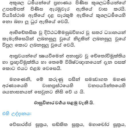
අකුශල ධර්‍මයන්ගේ ප්‍රහාණය පිණිස කුශලධර්‍මයන්ගේ
උපසම්පත් පිණිස ඇරඹුවැර ඇතියේ වාස කරයි.
වීර්‍ය්‍යස්ථාම ඇතියේ දළ පැරකුම් ඇතියේ කුශලධර්‍මයෙහි
නො බහා ලූ ධූර ඇතියේ වෙයි.
ආභිචේතසික වූ දිට්ඨධම්මසුඛවිහාර වූ සතර ධ්‍යානයන්
කැමැතිසෙයින් ලබනසුලු වූයේ නිදුකින් ලබනසුලු වූයේ
විපුල කොට ලබනසුලු වූයේ වෙයි.
ආස්‍රවයන්ගේ ක්‍ෂයවීමෙන් අනාස්‍රව වූ චේතෝවිමුක්තිය
හා ප්‍රඥාවිමුක්තිය හා තෙමේ විශිෂ්ටඥානයෙන් දැන පසක්
කොට එයට එළඹ වෙසෙයි.
මහණෙනි, මේ කරුණු පසින් සමන්‍වාගත මහණ
අරණ්‍යයෙහි වානප්‍රස්ථයෙහි වනපර්‍ය්‍යන්තයෙහි
ශයනාසනයන් සෙවුනට නිසි වේ ය යි.
ඵාසුවිහාර වර්‍ගය පළමු වැනි යි.
එහි උද්දානය:
වේසාරජ්ජ සූත්‍රය, සඞ්කිත සූත්‍රය, මහාචෝර සූත්‍රය,