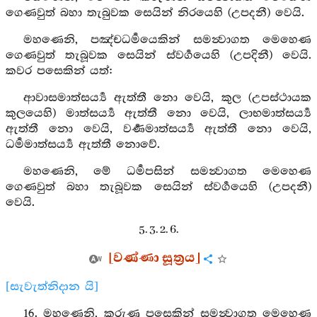
ගෙණවුත් බහා තැබුවක සෙයින් නිරයෙහි (උපදනී) වෙයි.
මහණෙනි, පඤ්චධර්‍මයෙකින් සමන්‍වාගත මෙහෙණ
ගෙණවුත් තැබූවක සෙයින් ස්වර්‍ගයෙහි (උපදිනී) වෙයි.
කවර පසෙකින් යත්:
ආවාසමාත්සර්‍ය්‍ය ඇත්තී නො වෙයි, කුල (උපස්ථායක
කුලයෙහි) මාත්සර්‍ය්‍ය ඇත්තී නො වෙයි, ලාභමාත්සර්‍ය්‍ය
ඇත්තී නො වෙයි, වර්‍ණමාත්සර්‍ය්‍ය ඇත්තී නො වෙයි,
ධර්‍මමාත්සර්‍ය්‍ය ඇත්තී නොවේ.
මහණෙනි, මේ ධර්‍මපසින් සමන්‍වාගත මෙහෙණ
ගෙණවුත් බහා තැබූවක සෙයින් ස්වර්‍ගයෙහි (උපදනී)
වෙයි.
5. 3. 2. 6.
[වණ්ණා සූත්‍රය]
[සැවැත්නිදාන යි]
16. මහණෙනි, කරුණු පසෙකින් සමන්‍වාගත මෙහෙණ