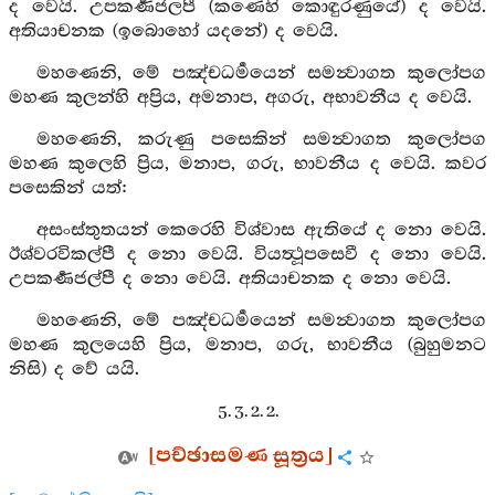
ද වෙයි. උපකර්‍ණජලපී (කණෙහි කොඳුරණුයේ) ද වෙයි.
අතියාචනක (ඉබොහෝ යදනේ) ද වෙයි.
මහණෙනි, මේ පඤ්චධර්‍මයෙන් සමන්‍වාගත කුලෝපග
මහණ කුලන්හි අප්‍රිය, අමනාප, අගරු, අභාවනීය ද වෙයි.
මහණෙනි, කරුණු පසෙකින් සමන්‍වාගත කුලෝපග
මහණ කුලෙහි ප්‍රිය, මනාප, ගරු, භාවනීය ද වෙයි. කවර
පසෙකින් යත්:
අසංස්තුතයන් කෙරෙහි විශ්වාස ඇතියේ ද නො වෙයි.
ඊශ්වරවිකල්පී ද නො වෙයි. වියත්‍ථූපසෙවී ද නො වෙයි.
උපකර්‍ණජල්පී ද නො වෙයි. අතියාචනක ද නො වෙයි.
මහණෙනි, මේ පඤ්චධර්‍මයෙන් සමන්‍වාගත කුලෝපග
මහණ කුලයෙහි ප්‍රිය, මනාප, ගරු, භාවනීය (බුහුමනට
නිසි) ද වේ යයි.
5. 3. 2. 2.
[පච්ඡාසමණ සූත්‍රය]