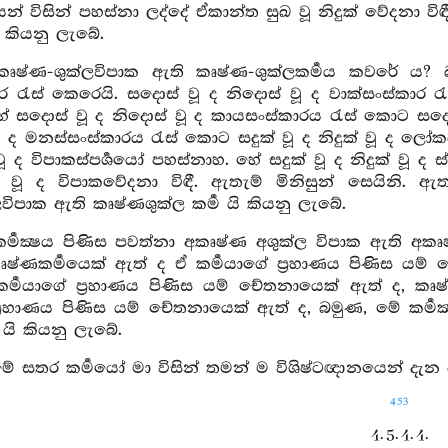
ර්‍ශයන් විසින් පහස්නා ලද්දේ ඒකාන්ත සුඛ වූ නිදුක් වේදනා 
යි කියනු ලැබේ.
කෘෂ්ණ-ශුක්ලවිපාක ඇති කෘෂ්ණ-ශුක්ලකර්‍මය කවරේ ය
 රැස් කෙරෙයි. සදොස් වූ ද නිදොස් වූ ද වාක්සංස්කාර රැ
ේ සදොස් වූ ද නිදොස් වූ ද කායසංස්කාරය රැස් කොට සදොස
ූ ද මනස්සංස්කාරය රැස් කොට සදුක් වූ ද නිදුක් වූ ද ලෝක
 වූ ද විපාකස්පර්‍ශයෝ පහස්නාහ. හේ සදුක් වූ ද නිදුක් වූ ද ස්
ක් වූ ද විපාකවේදනා විඳී. ඇතැම් මිනිසුන් සෙයිනි. 
විපාක ඇති කෘෂ්ණශුක්ල කර්‍ම යි කියනු ලැබේ.
ර්‍මක්‍ෂය පිණිස පවත්නා අකෘෂ්ණ අශුක්ල විපාක ඇති අක
ෂ්ණකර්‍මයෙක් ඇත් ද ඒ කර්‍මයාගේ ප්‍රහාණය පිණිස යම් 
ර්‍මයාගේ ප්‍රහාණය පිණිස යම් චේතනායෙක් ඇත් ද, කෘෂ්
ප්‍රහාණය පිණිස යම් චේතනායෙක් ඇත් ද, බමුණ, මේ කර්‍
ම යි කියනු ලැබේ.
ේ සතර කර්‍මයෝ මා විසින් තමන් ම විශිෂ්ටඥානයෙන් දැන ප්
453
4. 5. 4. 4.