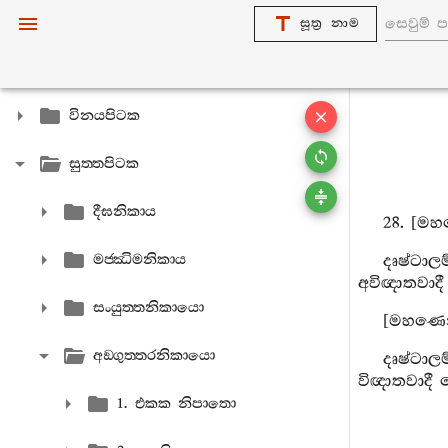
සූත්‍ර නාම
විනයපිටක
සුත‍්තපිටක
දීඝනිකාය
28. [මහ
මජ‍්ඣිමනිකාය
දෘෂ්ටාල
අවිඥාතවාද
සංයුත‍්තනිකායො
[මහණෙනි
අඞ‍්ගුත‍්තරනිකායො
දෘෂ්ටාල
විඥාතවාදී 
1. එකක නිපාතො