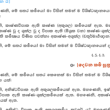
ාන යි]
ෙනි, මේ සතර කර්‍මයෝ මා විසින් තමන් ම විශිෂ්ටඥානයෙන් 
:
, කෘෂ්ණවිපාක ඇති කෘෂ්ණ (අකුශල) කර්‍මයෙක් ඇත. මහණ
ෂ්ණ වූ ද ශුක්ල වූ ද විපාක ඇති (මිශ්‍රක වන) කෘෂ්ණ-ශ
ි කර්‍මක්‍ෂය පිණිස පවත්නා අකෘෂ්ණ-අශුක්ල (චතුර්මාර්‍ගඥාන
 මේ සතර කර්‍මයෝ මා විසින් තමන් ම විශිෂ්ටඥානයෙන් දැන 
4. 5. 4. 2.
[දෙවන කර්‍ම සූත්
ෙනි, මේ කර්‍මයෝ සතර කෙනෙක් මා විසින් තමන් ම විශිෂ්
හ යත්:
, අනිෂ්ටවිපාක ඇති අකුශලකර්‍මයෙක් ඇත. මහණෙනි, ඉෂ්
 විපාක ඇති කෘෂ්ණ-ශුක්ලකර්‍මයෙක් ඇත. මහණෙනි, අකෘෂ්ණ
මයෙක් ඇත.
, අනිෂ්ට විපාක ඇති අකුශලකර්‍මය කවරේ ය? මහණෙනි