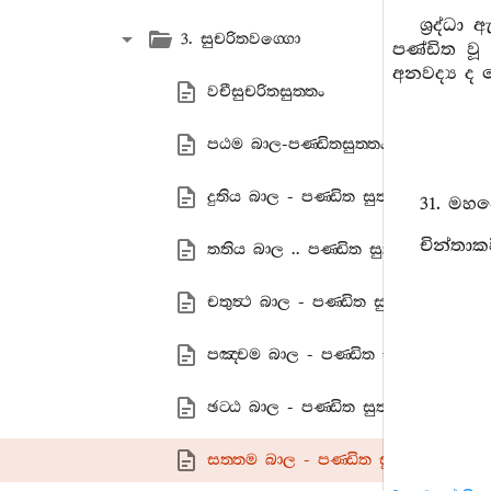
ශ්‍රද්ධ
3. සුචරිතවග‍්ගො
පණ්ඩිත වූ
අනවද්‍ය ද 
වචීසුචරිතසුත‍්තං
පඨම බාල-පණ‍්ඩිතසුත‍්තං
දුතිය බාල - පණ‍්ඩිත සුත‍්තං
31. මහ
චින්තාකව
තතිය බාල .. පණ‍්ඩිත සුත‍්තං
චතුත්‍ථ බාල - පණ‍්ඩිත සුත‍්තං
පඤ‍්චම බාල - පණ‍්ඩිත සුත‍්තං
ඡට‍්ඨ බාල - පණ‍්ඩිත සුත‍්තං
සත‍්තම බාල - පණ‍්ඩිත සුත‍්තං