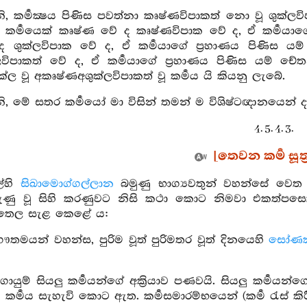
 කර්‍මක්‍ෂය පිණිස පවත්නා කෘෂ්ණවිපාකත් නො වූ ශුක්ල
 කර්‍මයෙක් කෘෂ්ණ වේ ද කෘෂ්ණවිපාක වේ ද, ඒ කර්‍මයාග
ද ශුක්ලවිපාක වේ ද, ඒ කර්‍මයාගේ ප්‍රහාණය පිණිස යම
ලවිපාකත් වේ ද, ඒ කර්‍මයාගේ ප්‍රහාණය පිණිස යම් චේ
්ල වූ අකෘෂ්ණඅශුක්ලවිපාකත් වූ කර්‍මය යි කියනු ලැබේ.
 මේ සතර කර්‍මයෝ මා විසින් තමන් ම විශිෂ්ටඥානයෙන් දැ
4. 5. 4. 3.
[තෙවන කර්‍ම සූත්
ල්හි
සිඛාමොග්ගල්ලාන
බමුණු භාග්‍යවතුන් වහන්සේ වෙත 
ණු වූ සිහි කරණුවට නිසි කථා කොට නිමවා එකත්පසෙක හ
තෙල සැළ කෙළේ ය:
තමයන් වහන්ස, පුරිම වූත් පුරිමතර වූත් දිනයෙහි
සෝණ
ුම් සියලු කර්‍මයන්ගේ අක්‍රියාව පණවයි. සියලු කර්‍මයන
්‍මය සැහැවි කොට ඇත. කර්‍මසමාරම්භයෙන් (කර්‍ම රැස් කි