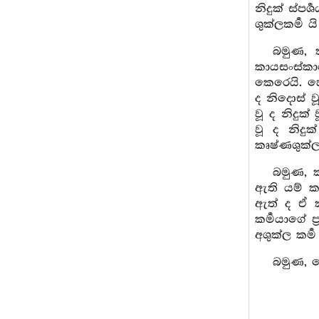
නිදුක් ස්ප
ශුක්ලකර්‍ම 
බමුණ, 
කායසංස්කාර
කෙරෙයි. හ
ද නිදොස් ව
වූ ද නිදුක්
වූ ද නිදු
කෘෂ්ණශුක්ල
බමුණ, ක
ඇති යම් කෘ
ඇත් ද ඒ ක
කර්‍මයාගේ 
අශුක්ල කර්‍
බමුණ, ම