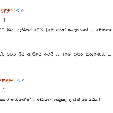
ූත්‍රය]
..]
ි. පවට බිය නැතියේ වෙයි. [මේ සතර කරුණෙන් ... බොහෝ
වෙයි. පවට බිය ඇතියේ වෙයි … [මේ සතර කරුණෙන් ...
ූත්‍රය]
.]
. [මේ සතර කරුණෙන් ... බොහෝ අකුසල් ද රැස් කෙරෙයි.]