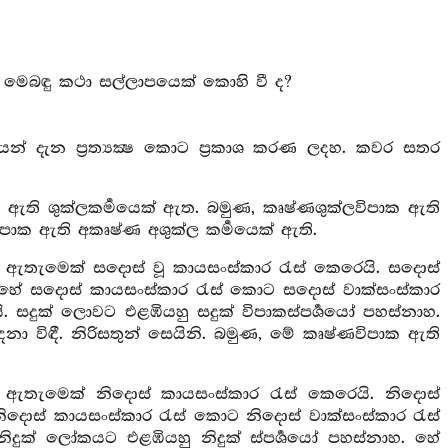
ෙබඳු කථා සල්ලාපයෙක් කොහි වී ද?
න් දැන ප්‍රත්‍යක්‍ෂ කොට ප්‍රකාශ කරණ ලදහ. කවර සතර
 ඇති ශුක්ලකර්‍මයෙක් ඇත. බමුණ, කෘෂ්ණශුක්ලවිපාක ඇති
විපාක ඇති අකෘෂ්ණ අශුක්ල කර්‍මයෙක් ඇති.
ඇතැමෙක් සදොස් වූ කායසංස්කාර රැස් කෙරෙයි. සදොස්
ි. හේ සදොස් කායසංස්කාර රැස් කොට සදොස් වාක්සංස්කාර
සදුක් ලොවට එළඹියහු සදුක් විපාකස්පර්‍ශයෝ පහස්නාහ.
වේදනා විඳී. නිරිසතුන් සෙයිනි. බමුණ, මේ කෘෂ්ණවිපාක ඇති
 ඇතැමෙක් නිදොස් කායසංස්කාර රැස් කෙරෙයි. නිදොස්
නිදොස් කායසංස්කාර රැස් කොට නිදොස් වාක්සංස්කාර රැස්
ුක් ලෝකයට එළඹියහු නිදුක් ස්පර්‍ශයෝ පහස්නාහ. හේ