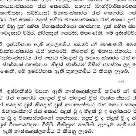
) කායසංස්කාරය රැස් කෙරෙයි. සදොස් (වාග්ද්වාරිකචෙත
රිකචේතනා සඞ්ඛ්‍යාත) මනඃසංස්කාරය රැස් කෙරෙයි.
ාරය රැස් කොට දොස් සහිත මනඃසංස්කාරය රැස් කොට දුක්
් ඔහු දුක් සහිත විපාකස්පර්‍ශයෝ පහස්නාහ. දුක් සහිත ස්
වේදනාව විඳියි. නිරිසතුන් සෙයිනි. මහණෙනි, මේ අනිෂ්ටවි
, ඉෂ්ටවිපාක ඇති කුශලකර්‍මය කවරේ ය? මහණෙනි, මෙල
 වාක්සංස්කාරය රැස් කෙරෙයි. නිදොස් වූ මනඃසංස්කාරය
 වාක්සංස්කාරය රැස් කොට නිදොස් වූ මනඃසංස්කාරය රැස් 
 ස්පර්‍ශයෝ පහස්නාහ. නිදුක් ස්පර්‍ශයන් විසින් පහස්නා ල
ණෙනි, මේ ඉෂ්ටවිපාක ඇති කුශලකර්‍මය යි කියනු ලැබේ.
449
, ඉෂ්ටානිෂ්ට විපාක ඇති කෘෂ්ණශුක්ලකර්‍ම කවරේ ය?
 රැස් කෙරෙයි සදොස් වූත් නිදොස් වූත් වාක්සංස්කාර ර
ේ සදොස් වූත් නිදොස් වූත් කායසංස්කාර රැස් කොට සදොස්
් මනඃසංස්කාර රැස් කොට සදුක් වූ ද නිදුක් වූ ද ලෝකයට එළ
හිත වූ ද විපාකස්පර්‍ශයෝ පහස්නාහ. සදුක් වූ ද නිදුක් වූ ද ස්
් වූත් විපාකවේදනා විඳියි. මිනිසුන් සෙයිනි. ඇතැම් දෙව
ක ඇති කෘෂ්ණශුක්ලකර්‍මය යි කියනු ලැබේ.