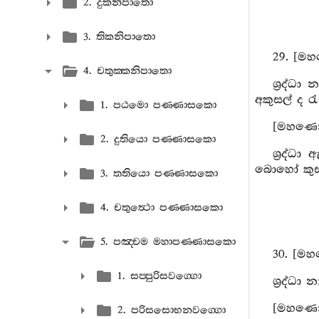
2. දුකනිපාතො
3. තිකනිපාතො
29. [මහ
4. චතුක‍්කනිපාතො
ශ්‍රද්ධ
අකුසල් ද ර
1. පඨමො පණ‍්ණාසකො
[මහණෙනි
2. දුතියො පණ‍්ණාසකො
ශ්‍රද්
බොහෝ කුසල
3. තතියො පණ‍්ණාසකො
4. චතුත්‍ථො පණ‍්ණාසකො
5. පඤ‍්චම මහාපණ‍්ණාසකො
30. [මහ
1. සප‍්පුරිසවග‍්ගො
ශ්‍රද්ධා
[මහණෙනි
2. පරිසසොභනවග‍්ගො