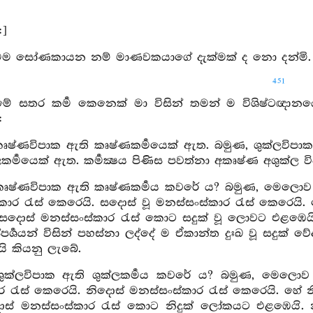
:]
මම සෝණකායන නම් මාණවකයාගේ දැක්මක් ද නො දන්මි. ම
451
ේ සතර කර්‍ම කෙනෙක් මා විසින් තමන් ම විශිෂ්ටඥානයෙ
:
ෘෂ්ණවිපාක ඇති කෘෂ්ණකර්‍මයෙක් ඇත. බමුණ, ශුක්ලවිපාක
කර්‍මයෙක් ඇත. කර්‍මක්‍ෂය පිණිස පවත්නා අකෘෂ්ණ අශුක්ල 
කෘෂ්ණවිපාක ඇති කෘෂ්ණකර්‍මය කවරේ ය? බමුණ, මෙලොව 
ස්කාර රැස් කෙරෙයි. සදොස් වූ මනස්සංස්කාර රැස් කෙරෙය
සදොස් මනස්සංස්කාර රැස් කොට සදුක් වූ ලොවට එළඹෙයි. 
්පර්‍ශයන් විසින් පහස්නා ලද්දේ ම ඒකාන්ත දුඃඛ වූ සදුක් 
 යි කියනු ලැබේ.
ශුක්ලවිපාක ඇති ශුක්ලකර්‍මය කවරේ ය? බමුණ, මෙලොව
ර රැස් කෙරෙයි. නිදොස් මනස්සංස්කාර රැස් කෙරෙයි. හේ 
් මනස්සංස්කාර රැස් කොට නිදුක් ලෝකයට එළඹෙයි. නිද