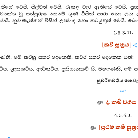
ා ඇතියේ වෙයි. සිල්වත් වෙයි. රුකළ වැර ඇතියේ වෙයි. ප
 ව්‍යක්ත වූ සත්පුරුෂ තෙමේ ගුණ විසින් සාරා නො ල
වෙයි. නුවණැත්තන් විසින් උපවාද නො කටයුතුත් වෙයි. බො
4. 5. 3. 11.
[කවි සූත්‍රය]
ණෙනි, මේ කවීහු සතර දෙනෙකි. කවර සතර දෙනෙක යත්:
ිය, ශ්‍රැතකවිය, අර්‍ත්‍ථකවිය, ප්‍රතිභානකවි යි. මහණෙනි, මේ
සුචරිතවර්‍ගය තෙවැන
447
4. කර්‍ම වර්‍ගය
4. 5. 4. 1.
[ප්‍රථම කර්‍ම සූත්‍