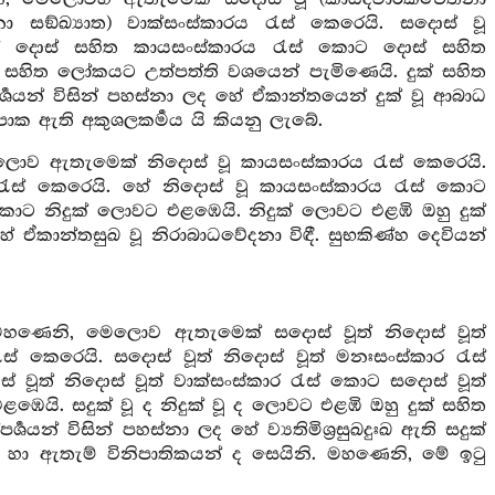
නා සඞ්ඛ්‍යාත) වාක්සංස්කාරය රැස් කෙරෙයි. සදොස් වූ
 හේ දොස් සහිත කායසංස්කාරය රැස් කොට දොස් සහිත
 සහිත ලෝකයට උත්පත්ති වශයෙන් පැමිණෙයි. දුක් සහිත
පර්‍ශයන් විසින් පහස්නා ලද හේ ඒකාන්තයෙන් දුක් වූ ආබාධ
පාක ඇති අකුශලකර්‍මය යි කියනු ලැබේ.
ොව ඇතැමෙක් නිදොස් වූ කායසංස්කාරය රැස් කෙරෙයි.
 රැස් කෙරෙයි. හේ නිදොස් වූ කායසංස්කාරය රැස් කොට
කොට නිදුක් ලොවට එළඹෙයි. නිදුක් ලොවට එළඹි ඔහු දුක්
ද හේ ඒකාන්තසුඛ වූ නිරාබාධවේදනා විඳී. සුභකිණ්හ දෙවියන්
 මහණෙනි, මෙලොව ඇතැමෙක් සදොස් වූත් නිදොස් වූත්
ැස් කෙරෙයි. සදොස් වූත් නිදොස් වූත් මනඃසංස්කාර රැස්
 වූත් නිදොස් වූත් වාක්සංස්කාර රැස් කොට සදොස් වූත්
ඹෙයි. සදුක් වූ ද නිදුක් වූ ද ලොවට එළඹි ඔහු දුක් සහිත
පර්‍ශයන් විසින් පහස්නා ලද හේ ව්‍යතිමිශ්‍රසුඛදුඃඛ ඇති සදුක්
ියන් හා ඇතැම් විනිපාතිකයන් ද සෙයිනි. මහණෙනි, මේ ඉටු