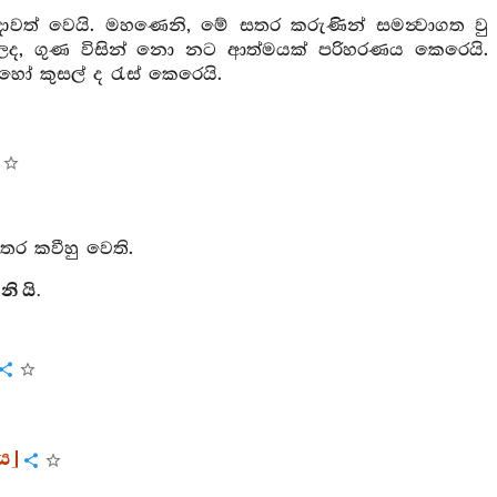
්‍රඥාවත් වෙයි. මහණෙනි, මේ සතර කරුණින් සමන්‍වාගත වු
න ලද, ගුණ විසින් නො නට ආත්මයක් පරිහරණය කෙරෙයි.
හෝ කුසල් ද රැස් කෙරෙයි.
 සතර කවීහු වෙති.
ි යි.
රය]