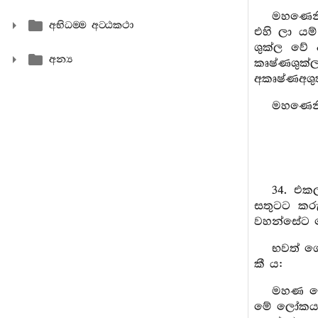
මහණෙනි,
අභිධම‍්ම අට‍්ඨකථා
එහි ලා යම්
ශුක්ල වේ 
අන්‍ය
කෘෂ්ණශුක්
අකෘෂ්ණඅශුක
මහණෙනි,
34. එක
සතුටට කරු
වහන්සේට 
භවත් ගෞ
කී ය:
මහණ ගොය
මේ ලෝකය කර