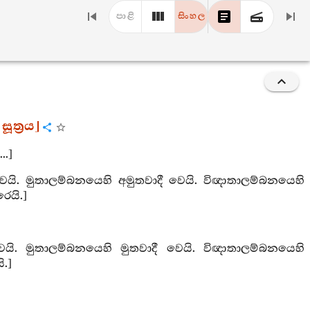
පාළි
සිංහල
ූත්‍රය]
.]
ී වෙයි. මුතාලම්බනයෙහි අමුතවාදී වෙයි. විඥාතාලම්බනයෙහි
ෙයි.]
ී වෙයි. මුතාලම්බනයෙහි මුතවාදී වෙයි. විඥාතාලම්බනයෙහි
.]