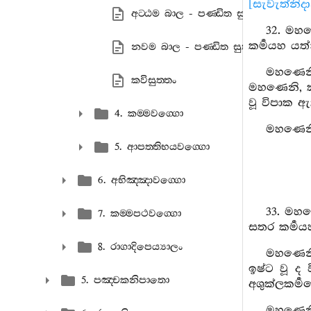
[සැවැත්නිද
අට‍්ඨම බාල - පණ‍්ඩිත සුත‍්තං
32. මහණ
කර්‍මයහ යත්
නවම බාල - පණ‍්ඩිත සුත‍්තං
මහණෙනි
කවිසුත‍්තං
මහණෙනි, කෘ
වූ විපාක ඇත
4. කම‍්මවග‍්ගො
මහණෙනි,
5. ආපත‍්තිභයවග‍්ගො
6. අභිඤ‍්ඤාවග‍්ගො
33. මහණ
7. කම‍්මපථවග‍්ගො
සතර කර්‍මය
8. රාගාදිපෙය්‍යාලං
මහණෙනි
ඉෂ්ට වූ ද
5. පඤ‍්චකනිපාතො
අශුක්ලකර්‍
මහණෙනි