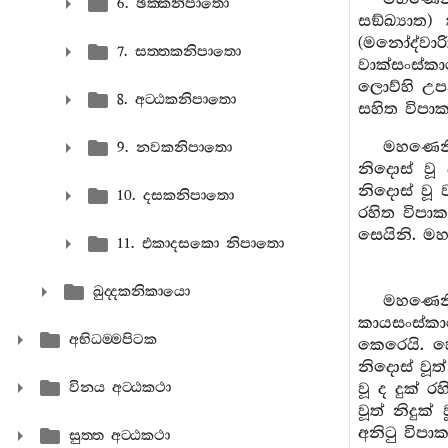
6. ඡක‍්කනිපාතො
සඞ්ඛ්‍යාත
(මනෝද්වා
7. සත‍්තකනිපාතො
වාක්සංස්ක
ලොව්හි උපන
8. අට‍්ඨකනිපාතො
සහිත විපාක
මහණෙනි
9. නවකනිපාතො
නිදොස් වූ
නිදොස් වූ
10. දසකනිපාතො
රහිත විපාක
සෙයිනි. මහ
11. එකාදසකො නිපාතො
ඛුද‍්දකනිකායො
මහණෙනි
කායසංස්කාර
අභිධම‍්මපිටක
කෙරෙයි. හ
නිදොස් වූත
විනය අට‍්ඨකථා
වූ ද දුක් ර
වූත් නිදුක
අනිටු විපා
සුත‍්ත අට‍්ඨකථා