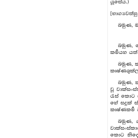
යූසේය.)
[භාග්‍යවත්හු
බමුණ, 
බමුණ, ම
කර්‍මයහ යත්
බමුණ, ක
කෘෂ්ණශුක්ල
බමුණ, 
වූ වාක්සං
රැස් කොට 
හේ සදුක් ස
කෘෂ්ණකර්‍ම
බමුණ, 
වාක්සංස්කා
කොට නිදොස