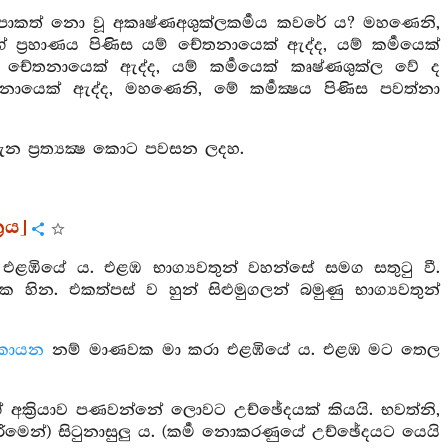
විපාකත් නො වූ අකෘෂ්ණඅශුක්ලකර්‍මය කවරේ ය? මහණෙනි,
ේ ප්‍රහාණය පිණිස යම් චේතනායෙක් ඇද්ද, යම් කර්‍මයෙක්
් චේතනායෙක් ඇද්ද, යම් කර්‍මයෙක් කෘෂ්ණශුක්ල වේ ද
තනායෙක් ඇද්ද, මහණෙනි, මේ කර්‍මක්‍ෂය පිණිස පවත්නා
න ප්‍රත්‍යක්‍ෂ කොට පවසන ලදහ.
‍රය]
එළඹියේ ය. එළඹ භාග්‍යවතුන් වහන්සේ සමග සතුටු වී.
ින. එකත්පස් ව හුන් සිළුමුගලන් බමුණු භාග්‍යවතුන්
කායන
නම් මාණවක මා කරා එළඹියේ ය. එළඹ මට තෙල
්ගේ අක්‍රියාව පණවන්නේ ලොවට උච්ඡේදයක් කියයි. භවත්නි,
රීමෙන්) සිටුනාසුලු ය. (කර්‍ම නොකරණුයේ උච්ඡේදයට යෙයි