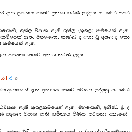
දැන ප්‍රත්‍යක්‍ෂ කොට ප්‍රකාශ කරණ ලද්දාහු ය. කවර සතර
ෙනි, ශුක්ල විපාක ඇති ශුක්ල (කුශල) කර්‍මයෙක් ඇත.
ුක්ලකර්‍මයෙක් ඇත. මහණෙනි, කෘෂ්ණ ද නො වූ ශුක්ල ද නො
) කර්‍මයෙක් ඇත.
ප්‍රත්‍යක්‍ෂ කොට ප්‍රකාශ කරණ ලදහ.
‍රය]
ටඥානයෙන් දැන ප්‍රත්‍යක්‍ෂ කොට පවසන ලද්දාහු ය. කවර
ටවිපාක ඇති කුශලකර්‍මයෙක් ඇත. මහණෙනි, අනිෂ්ට වූ ද
-අශුක්ල විපාක ඇති කර්‍මක්‍ෂය පිණිස පවත්නා අකෘෂ්ණ-
, මෙලොව්හි ඇතැමෙක් සදොස් වූ (කායද්වාරිකචේතනා