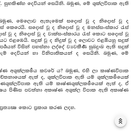
විඳී. සුභකිණ්හ දෙවියන් සෙයිනි. බමුණ, මේ ශුක්ලවිපාක ඇති
? බමුණ, මෙලොව ඇතැමෙක් සදොස් වූ ද නිදොස් වූ ද
ස් කෙරෙයි. සදොස් වූ ද නිදොස් වූ ද මනස්සංස්කාර රැස්
් වූ ද නිදොස් වූ ද වාක්සංස්කාරය රැස් කොට සදොස් වූ
යට එළඹෙයි. සදුක් වූ ද නිදුක් වූ ද ලොවට එළඹියහු සදුක්
පර්‍ශයන් විසින් පහස්නා ලද්දේ ව්‍යවකීර්‍ණ සුඛදුඃඛ ඇති සදුක්
ඇතැම් දෙවියන් හා විනිපාතිකයන් ද සෙයිනි. බමුණ, මේ
ෘෂ්ණ අශුක්ලකර්‍මය කවරේ ය? බමුණ, එහි ලා කෘෂ්ණවිපාක
චේතනායෙක් ඇත් ද, ශුක්ලවිපාක ඇති යම් ශුක්ලකර්‍මයෙක්
ණශුක්ලවිපාක ඇති යම් කෘෂ්ණශුක්ලකර්‍මයෙක් ඇත් ද, ඒ
මක්‍ෂය පිණිස පවත්නා අකෘෂ්ණ අශුක්ල විපාක ඇති අකෘෂ්ණ
‍රත්‍යක්‍ෂ කොට ප්‍රකාශ කරණ ලදහ.