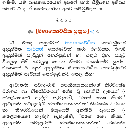
ගණිමි. යම් ශාස්තෘවරයෙක් අපගේ දහම් පිළිබඳව අතිශය
සමර්‍ත්‍ථ වී ද, ඒ ශාස්තෘවරයා අපට සම්මුඛීභූත ය.
4. 4. 3. 3.
[මහාකොට්ඨික සූත්‍රය]
23. එසඳ ආයුෂ්මත්
මහාකොට්ඨිත
තෙරණුවෝ
ආයුෂ්මත්
සැරියුත්
තෙරණුවන් කරා එළඹියහ. එළඹ
ආයුෂ්මත් සැරියුත් තෙරණුවන් හා සතුටු වූහ. සතුටු
වියයුතු සිහි කටයුතු කථාව නිමවා එකත්පස්ව හුන්හ.
එකත්පස් ව හුන් ආයුෂ්මත් මහාකොට්ඨිත තෙරණුවෝ
ආයුෂ්මත් සැරියුත් තෙරණුවන්ට තෙල කීහ:
ඇවැත්නි, සවැදෑරුම් ස්පර්‍ශායතනයන්ගේ නිරවශේෂ
විරාගය හා නිරෝධයෙන් ශේෂ වූ අන්කිසි දැයෙක් (-
ක්ලේශයෙක්) ඇද්ද? ඇවැත්නි, “එසේ නො කියව.”
ඇවැත්නි සවැදෑරුම් ස්පර්‍ශායතනයන්ගේ නිශ්ශේෂ විරාගය
හා නිරෝධයෙන් මතුයෙහි අන්කිසි දැයෙක් (-
ක්ලේශයෙක්) නැද්ද? ඇවැත්නි, “එසේ නො කියව.”
ඇවැත්නි, සවැදෑරුම් ස්පර්‍ශායනතයන්ගේ නිශ්ශේෂ