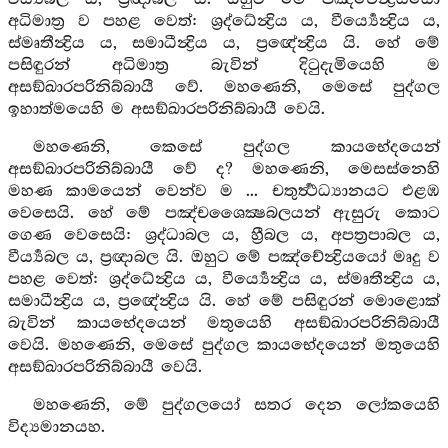
අධිමාත්‍ර ව පහළ වෙත්: ශ්‍රද්ධේන්‍ද්‍රිය ය, වීර්‍ය්‍යෙන්‍ද්‍රිය ය,
ස්මෘතීන්‍ද්‍රිය ය, සමාධීන්‍ද්‍රිය ය, ප්‍රඥේන්‍ද්‍රිය යි. හේ මේ
පසිඳුරන් අධිමාත්‍ර බැවින් දිටුදැමියෙහි ම
අසඞ්ඛාරපරිනිබ්බායී වේ. මහණෙනි, මෙසේ පුද්ගල
ඉහාත්මයෙහි ම අසඞ්ඛාරපරිනිබ්බායී වෙයි.
මහණෙනි, කෙසේ පුද්ගල කායභේදයෙන්
අසඞ්ඛාරපරිනිබ්බායී වේ ද? මහණෙනි, මෙසස්නෙහි
මහණ කාමයෙන් වෙන්ව ම ... චතුර්‍ත්‍ථධ්‍යානයට එළඹ
වෙසෙයි. හේ මේ පඤ්චශෛක්‍ෂබලයන් ඇසුරු කොට
ගෙණ වෙසෙයි: ශ්‍රද්ධාබල ය, හ්‍රීබල ය, අපත්‍රපාබල ය,
වීර්‍ය්‍යබල ය, ප්‍රඥාබල යි. ඔහුට මේ පඤ්චේන්‍ද්‍රියයෝ මෘදු ව
පහළ වෙත්: ශ්‍රද්ධේන්‍ද්‍රිය ය, වීර්‍ය්‍යෙන්‍ද්‍රිය ය, ස්මෘතීන්‍ද්‍රිය ය,
සමාධීන්‍ද්‍රිය ය, ප්‍රඥේන්‍ද්‍රිය යි. හේ මේ පසිඳුරන් මොළොක්
බැවින් කායභේදයෙන් මතුයෙහි අසඞ්ඛාරපරිනිබ්බායී
වෙයි. මහණෙනි, මෙසේ පුද්ගල කායභේදයෙන් මතුයෙහි
අසඞ්ඛාරපරිනිබ්බායී වෙයි.
මහණෙනි, මේ පුද්ගලයෝ සතර දෙන ලෝකයෙහි
විද්‍යමානයහ.