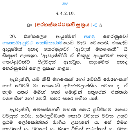
305
4. 4. 2. 10.
[අරහත්තප්පතති සූත්‍රය]
20. එක්කලෙක ආයුෂ්මත්
අනඳ
තෙරණුවෝ
කොසඹෑනුවර
ඝෝෂිතාරාම
යෙහි වැඩ වෙසෙති. එකල්හි
ආයුෂ්මත් අනඳ තෙරණුවෝ “ඇවැත් මහණෙනි” යි
භික්‍ෂූන් ඇමතූහ. ‘ඇවැත්නි’යි ඒ භික්‍ෂූහු ආයුෂ්මත් අනඳ
තෙරණුවන්ට පිළිවදන් ඇස්වූහ. ආයුෂ්මත් අනඳ
තෙරණුවෝ තෙල ප්‍රකාශ කළහ:
ඇවැත්නි, යම් කිසි මහණෙක් හෝ වේවයි මෙහෙණක්
හෝ වේවයි මා කෙරෙහි අර්‍හත්ත්‍වප්‍රාප්තිය පවසා ද, ඒ
හැම සතර මගින් හෝ මොවුන් අතුරෙන් එක්තරා
එකෙකින් හෝ වෙයි. කවර සතර මගින යත්:
ඇවැත්නි, මෙසස්නෙහි මහණ සමථ පූර්‍වඞ්ගම කොට
විවසුන් භවයි. සමථපූර්‍වඞ්ගම කොට විවසුන් වඩන උහුට
ප්‍රථම ලෝකෝත්තර මාර්‍ගය උපදනේ ය. හේ එමග
සෙවුනේ ය. වඩනේ ය. බහුල විසින් කරන්නේ ය. එමග