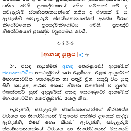
ගතිය වෙයි. ප්‍රපඤ්චයාගේ ගතිය යම්තාක් වේ ද,
සවැදෑරුම් ස්පර්‍ශායතනයන්ගේ ගතිය ද එතෙක් ම ය.
ඇවැත්නි සවැදෑරුම් ස්පර්‍ශායතනයන්ගේ අශේෂ විරාග
නිරෝධයෙන් ප්‍රපඤ්චනිරෝධය වෙයි. ප්‍රපඤ්ච
නිරෝධයෙන් ප්‍රපඤ්ච ව්‍යුපශමය වෙයි.
4. 4. 3. 4.
[ආනන්‍ද සූත්‍රය]
24. එසඳ ආයුෂ්මත්
අනඳ
තෙරණුවෝ ආයුෂ්මත්
මහාකොට්ඨිත
තෙරණුවන් කරා එළඹියහ. එළඹ ආයුෂ්මත්
මහාකොට්ඨිත තෙරණුවන් හා සතුටු වූහ. සතුටු විය යුතු
සිහි කටයුතු කථාව කොට නිමවා එකත්පස් ව හුන්හ.
එකත්පස්ව හුන් ආයුෂ්මත් අනඳ තෙරණුවෝ ආයුෂ්මත්
මහාකොට්ඨිත තෙරණුවන්ට තෙල කීහ:
ඇවැත්නි, සවැදෑරුම් ස්පර්‍ශායතනයන්ගේ නිරවශේෂ
විරාගය හා නිරෝධයෙන් මතුයෙහි අන්කිසි දැයෙක් ඇද්ද?
ඇවැත්නි, එසේ නො කියව” ඇවැත්නි, සවැදෑරුම්
ස්පර්‍ශායතනයන්ගේ විරාගය හා නිරෝධයෙන් මතුයෙහි