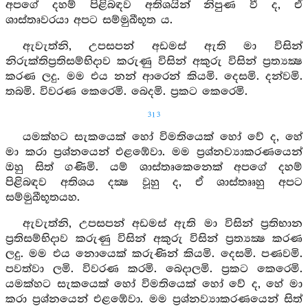
අපගේ දහම් පිළිබඳව අතිශයින් නිපුණ වී ද, ඒ
ශාස්තෘවරයා අපට සම්මුඛීභූත ය.
ඇවැත්නි, උපසපන් අඩමස් ඇති මා විසින්
නිරුක්තිප්‍රතිසම්භිදාව කරුණු විසින් අකුරු විසින් ප්‍රත්‍යක්‍ෂ
කරණ ලදු. මම එය නන් ආරෙන් කියමි. දෙසමි. දන්වමි.
තබමි. විවරණ කෙරෙමි. බෙදමි. ප්‍රකට කෙරෙමි.
313
යමක්හට සැකයෙක් හෝ විමතියෙක් හෝ වේ ද, හේ
මා කරා ප්‍රශ්නයෙන් එළඹේවා. මම ප්‍රශ්නව්‍යාකරණයෙන්
ඔහු සිත් ගණිමි. යම් ශාස්තෘකෙනෙක් අපගේ දහම්
පිළිබඳව අතිශය දක්‍ෂ වූහු ද, ඒ ශාස්තෲහු අපට
සම්මුඛීභූතයහ.
ඇවැත්නි, උපසපන් අඩමස් ඇති මා විසින් ප්‍රතිභාන
ප්‍රතිසම්භිදාව කරුණු විසින් අකුරු විසින් ප්‍රත්‍යක්‍ෂ කරණ
ලදු. මම එය නොයෙක් කරුණින් කියමි. දෙසමි. පණවමි.
පවත්වා ලමි. විවරණ කරමි. බෙදාලමි. ප්‍රකට කෙරෙමි.
යමක්හට සැකයෙක් හෝ විමතියෙක් හෝ වේ ද, හේ මා
කරා ප්‍රශ්නයෙන් එළඹේවා. මම ප්‍රශ්නව්‍යාකරණයෙන් සිත්