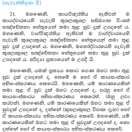
[සැවැත්නිදාන යි]
21. මහණෙනි, කායවිඥප්තිය ඇතිවත් ම
කායද්වාරයෙහි පැවැති කුශලාකුශල සඞ්ඛ්‍යාත විංශත්
සඤ්චේතනා හේතුයෙන් තමා තුළ සුව දුක් උපදනේ ය.
මහණෙනි, වාග්විඥප්තිය ඇතිවත් ම වාග්ද්වාරයෙහි
පැවැති කුශලාකුශල සඤ්චේතනා හේතුයෙන් තමා තුළ
සුව දුක් උපදනේ ය. මහණෙනි, මනෝද්වාරයෙහි පැවැති
කුශලාකුශල සඤ්චේතනා හේතුයෙන් තමා තුළ සුව දුක්
උපදනේ ය. අවිද්‍යා ප්‍රත්‍යයෙන් ම උපදි යි.
මහණෙනි, යමක් ප්‍රත්‍යය කොට ගෙණ ඔහට තමා තුළ
සුව දුක් උපදනේ ද, තෙමේ ම හෝ ඒ කායසංස්කාර
අභිසංස්කරණය කෙරෙයි. මහණෙනි, යම් කාරණයෙකින්
තමා තුළ ඒ සුව දුක් ඔහට උපදනේ ද, පරහු හෝ ඒ
කායසංස්කාරය අභිසංස්කරණය කෙරෙත්. (ඔහු ලවා
කරවත්). මහණෙනි, යම් කාරණයෙකින් ඔහට තමා තුළ ඒ
සුවදුක් උපදනේ ද, දන්නේ (කුසලාකුසල විපාක දැන) හෝ
ඒ කායසංස්කාරය අභිසංස්කරණය කෙරේ. මහණෙනි, යම්
කාරණයෙකින් ඔහට තමා තුළ ඒ සුවදුක් උපදනේ ද, නො
දන්නේ හෝ ඒ කායසංස්කාරය අභිසංස්කරණය කෙරේ.