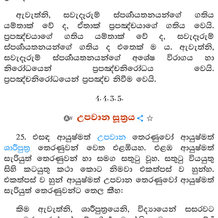
ඇවැත්නි, සවැදෑරුම් ස්පර්‍ශායතනයන්ගේ ගතිය
යම්තාක් වේ ද, ඒතාක් ප්‍රපඤ්චයාගේ ගතිය වෙයි.
ප්‍රපඤ්චයාගේ ගතිය යම්තාක් වේ ද, සවැදෑරුම්
ස්පර්‍ශායතනයන්ගේ ගතිය ද එතෙක් ම ය. ඇවැත්නි,
සවැදෑරුම් ස්පර්‍ශායතනයන්ගේ අශේෂ විරාගය හා
නිරෝධයෙන් ප්‍රපඤ්චනිරෝධය වෙයි.
ප්‍රපඤ්චනිරෝධයෙන් ප්‍රපඤ්ච නිවීම වෙයි.
4. 4. 3. 5.
උපවාන සූත්‍රය
25. එසඳ ආයුෂ්මත්
උපවාන
තෙරණුවෝ ආයුෂ්මත්
ශාරීපුත්‍ර
තෙරණුවන් වෙත එළඹියහ. එළඹ ආයුෂ්මත්
සැරියුත් තෙරණුවන් හා සමග සතුටු වූහ. සතුටු වියයුතු
සිහි කටයුතු කථා කොට නිමවා එකත්පස් ව හුන්හ.
එකත්පස් ව හුන් ආයුෂ්මත් උපවාන තෙරණුවෝ ආයුෂ්මත්
සැරියුත් තෙරණුවන්ට තෙල කීහ:
කිම ඇවැත්නි, ශාරීපුත්‍රයෙනි, විද්‍යායෙන් සසරවට