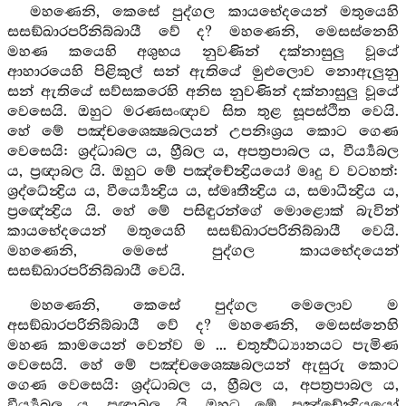
මහණෙනි, කෙසේ පුද්ගල කායභේදයෙන් මතුයෙහි
සසඞ්ඛාරපරිනිබ්බායී වේ ද? මහණෙනි, මෙසස්නෙහි
මහණ කයෙහි අශුභය නුවණින් දක්නාසුලු වූයේ
ආහාරයෙහි පිළිකුල් සන් ඇතියේ මුළුලොව නොඇලුනු
සන් ඇතියේ සව්සකරෙහි අනිස නුවණින් දක්නාසුලු වූයේ
වෙසෙයි. ඔහුට මරණසංඥාව සිත තුළ සූපස්ථිත වෙයි.
හේ මේ පඤ්චශෛක්‍ෂබලයන් උපනිඃශ්‍රය කොට ගෙණ
වෙසෙයි: ශ්‍රද්ධාබල ය, හ්‍රීබල ය, අපත්‍රපාබල ය, වීර්‍ය්‍යබල
ය, ප්‍රඥාබල යි. ඔහුට මේ පඤ්චේන්‍ද්‍රියයෝ මෘදු ව වටහත්:
ශ්‍රද්ධේන්‍ද්‍රිය ය, වීර්‍ය්‍යෙන්‍ද්‍රිය ය, ස්මෘතීන්‍ද්‍රිය ය, සමාධීන්‍ද්‍රිය ය,
ප්‍රඥේන්‍ද්‍රිය යි. හේ මේ පසිඳුරන්ගේ මොළොක් බැවින්
කායභේදයෙන් මතුයෙහි සසඞ්ඛාරපරිනිබ්බායී වෙයි.
මහණෙනි, මෙසේ පුද්ගල කායභේදයෙන්
සසඞ්ඛාරපරිනිබ්බායී වෙයි.
මහණෙනි, කෙසේ පුද්ගල මෙලොව ම
අසඞ්ඛාරපරිනිබ්බායී වේ ද? මහණෙනි, මෙසස්නෙහි
මහණ කාමයෙන් වෙන්ව ම ... චතුර්‍ත්‍ථධ්‍යානයට පැමිණ
වෙසෙයි. හේ මේ පඤ්චශෛක්‍ෂබලයන් ඇසුරු කොට
ගෙණ වෙසෙයි: ශ්‍රද්ධාබල ය, හ්‍රීබල ය, අපත්‍රපාබල ය,
වීර්‍ය්‍යබල ය, ප්‍රඥාබල යි. ඔහුට මේ පඤ්චේන්‍ද්‍රියයෝ