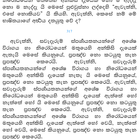
නිරෝධයෙන් මත්තෙහි අන්කිසි දැයෙක් නො ම ඇද්දැ
නො ම නැද්දැ යි මෙසේ පුළුවුස්නා ලද්දෙහි “ඇවැත්නි,
එසේ නොකියව” යි කියහි. ඇවැත්නි, කෙසේ නම් මේ
භාෂිතයාගේ අර්‍ත්‍ථය දතයුතු වේ ද?
317
ඇවැත්නි, සවැදෑරුම් ස්පර්‍ශායතනයන්ගේ අශේෂ
විරාගය හා නිරෝධයෙන් මතුයෙහි අන්කිසි දැයෙක්
ඇතැයි මෙසේ කියනුයේ, ප්‍රපඤ්ච නො කටයුතු තැන
ප්‍රපඤ්ච කෙරෙයි. ඇවැත්නි, සවැදෑරුම්
ස්පර්‍ශායතනයන්ගේ අශේෂ විරාගය හා නිරෝධයෙන්
මතුයෙහි අන්කිසි දැයෙක් නැතැ යි මෙසේ කියනුයේ,
ප්‍රපඤ්ච නො කටයුතු තැන ප්‍රපඤ්ච කෙරෙයි. ඇවැත්නි,
සවැදෑරුම් ස්පර්‍ශායතනයන්ගේ අශේෂ විරාගය හා
නිරෝධයෙන් මතුයෙහි අන්කිසි දැයෙක් ඇත්තේ හෝ
නැත්තේ හෝ යි මෙසේ කියනුයේ ප්‍රපඤ්ච නො කටයුතු
තැන ප්‍රපඤ්ච කෙරෙයි. ඇවැත්නි, සවැදෑරුම්
ස්පර්‍ශායතනයන්ගේ අශේෂ විරාගය හා නිරෝධයෙන්
මතුයෙහි අන්කිසි දැයෙක් ඇත්තේ හෝ වෙයි, නැත්තේ
හෝ වෙයි, මෙසේ කියනුයේ, ප්‍රපඤ්ච නො කටයුතු තැන
ප්‍රපඤ්ච කෙරෙයි.