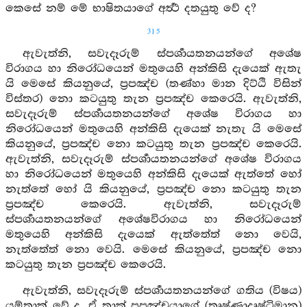
කෙසේ නම් මේ භාෂිතයාගේ අර්‍ත්‍ථ දතයුතු වේ ද?
315
ඇවැත්නි, සවැදෑරුම් ස්පර්‍ශායතනයන්ගේ අශේෂ
විරාගය හා නිරෝධයෙන් මතුයෙහි අන්කිසි දැයෙක් ඇතැ
යි මෙසේ කියනුයේ, ප්‍රපඤ්ච (තණ්හා මාන දිට්ඨි විසින්
විස්තර) නො කටයුතු තැන ප්‍රපඤ්ච කෙරෙයි. ඇවැත්නි,
සවැදෑරුම් ස්පර්‍ශායතනයන්ගේ අශේෂ විරාගය හා
නිරෝධයෙන් මතුයෙහි අන්කිසි දැයෙක් නැතැ යි මෙසේ
කියනුයේ, ප්‍රපඤ්ච නො කටයුතු තැන ප්‍රපඤ්ච කෙරෙයි.
ඇවැත්නි, සවැදෑරුම් ස්පර්‍ශායතනයන්ගේ අශේෂ විරාගය
හා නිරෝධයෙන් මතුයෙහි අන්කිසි දැයෙක් ඇත්තේ හෝ
නැත්තේ හෝ යි කියනුයේ, ප්‍රපඤ්ච නො කටයුතු තැන
ප්‍රපඤ්ච කෙරෙයි. ඇවැත්නි, සවැදෑරුම්
ස්පර්‍ශායතනයන්ගේ අශේෂවිරාගය හා නිරෝධයෙන්
මතුයෙහි අන්කිසි දැයෙක් ඇත්තේත් නො වෙයි,
නැත්තේත් නො වෙයි. මෙසේ කියනුයේ, ප්‍රපඤ්ච නො
කටයුතු තැන ප්‍රපඤ්ච කෙරෙයි.
ඇවැත්නි, සවැදෑරුම් ස්පර්‍ශායතනයන්ගේ ගතිය (විෂය)
යම්තාක් වේ ද, ඒ තාක් ප්‍රපඤ්චයාගේ (තෘෂ්ණාදෘෂ්ටිමාන)