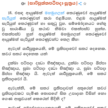
[සාරිපුත්තපටිපදා සූත්‍රය]
18. එසඳ ආයුෂ්මත්
මහමුගලන්
තෙරණුවෝ ආයුෂ්මත්
සැරියුත්
තෙරණුවන් කරා එළඹියහ. එළඹ ආයුෂ්මත්
සැරියුත් තෙරණුවන් හා සතුටු වූහ. සම්මෝදනයට හේතු
වූ සාරාණීය වූ කථාව නිමවා එකත්පස්ව හුන්හ.
එකත්පස්ව හුන් ආයුෂ්මත් මහමුගලන් තෙරණුවෝ
ආයුෂ්මත් සැරියුත් තෙරණුවන්ට තෙල කීහ:
ඇවැත් ශාරීපුත්‍රයෙනි, මේ ප්‍රතිපදාවෝ සතර දෙනෙක.
කවර සතර දෙනෙක යත්:
දුක්ඛා පටිපදා දන්‍ධා භිඤ්ඤාය, දුක්ඛා පටිපදා ඛිප්පා
භිඤ්ඤාය, සුඛා පටිපදා දන්‍ධා භිඤ්ඤා ය, සුඛා පටිපදා
ඛිප්පා භිඤ්ඤා යි. ඇවැත් ශාරීපුත්‍රයෙනි, මේ සතර
ප්‍රතිපදාවෝ යි.
ඇවැත්නි, මේ සතර ප්‍රතිපදාවන් අතුරෙන් කවර
ප්‍රතිපදාවකට පැමිණ තොපගේ සිත උපාදාන විසින් නො
ගෙණ ආස්‍රවයන් කෙරෙන් මිදිනි ද?