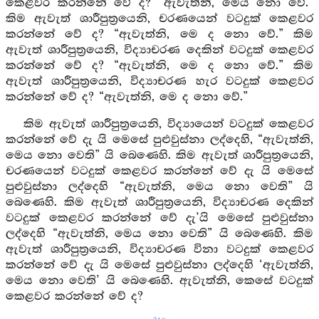
කෙළවර කරන්නේ වේ ද? “ඇවැත්නි, මෙය නො වේ.”
කිම ඇවැත් ශාරීපුත්‍රයෙනි, චරණයෙන් වටදුක් කෙළවර
කරන්නේ වේ ද? “ඇවැත්නි, මෙ ද නො වේ.” කිම
ඇවැත් ශාරීපුත්‍රයෙනි, විද්‍යාචරණ දෙකින් වටදුක් කෙළවර
කරන්නේ වේ ද? “ඇවැත්නි, මෙ ද නො වේ.” කිම
ඇවැත් ශාරීපුත්‍රයෙනි, විද්‍යාචරණ හැර වටදුක් කෙළවර
කරන්නේ වේ ද? “ඇවැත්නි, මෙ ද නො වේ.”
කිම ඇවැත් ශාරීපුත්‍රයෙනි, විද්‍යායෙන් වටදුක් කෙළවර
කරන්නේ වේ දැ යි මෙසේ පුළුවුස්නා ලද්දෙහි, “ඇවැත්නි,
මෙය නො වෙති” යි බෙණෙහි. කිම ඇවැත් ශාරීපුත්‍රයෙනි,
චරණයෙන් වටදුක් කෙළවර කරන්නේ වේ දැ යි මෙසේ
පුළුවුස්නා ලද්දෙහි “ඇවැත්නි, මෙය නො වෙති” යි
බෙණෙහි. කිම ඇවැත් ශාරීපුත්‍රයෙනි, විද්‍යාචරණ දෙකින්
වටදුක් කෙළවර කරන්නේ වේ දැ’යි මෙසේ පුළුවුස්නා
ලද්දෙහි “ඇවැත්නි, මෙය නො වෙති” යි බෙණෙහි. කිම
ඇවැත් ශාරීපුත්‍රයෙනි, විද්‍යාචරණ විනා වටදුක් කෙළවර
කරන්නේ වේ දැ යි මෙසේ පුළුවුස්නා ලද්දෙහි ‘ඇවැත්නි,
මෙය නො වෙති’ යි බෙණෙහි. ඇවැත්නි, කෙසේ වටදුක්
කෙළවර කරන්නේ වේ ද?