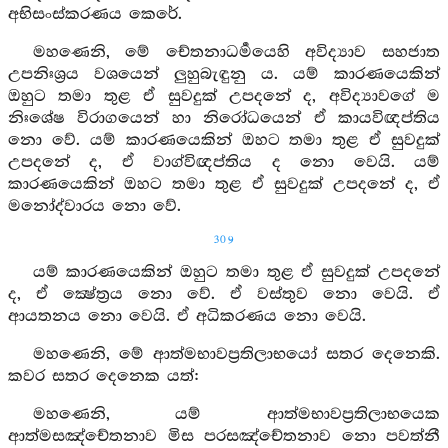
අභිසංස්කරණය කෙරේ.
මහණෙනි, මේ චේතනාධර්‍මයෙහි අවිද්‍යාව සහජාත
උපනිඃශ්‍රය වශයෙන් ලුහුබැඳුනු ය. යම් කාරණයෙකින්
ඔහුට තමා තුළ ඒ සුවදුක් උපදනේ ද, අවිද්‍යාවගේ ම
නිඃශේෂ විරාගයෙන් හා නිරෝධයෙන් ඒ කායවිඥප්තිය
නො වේ. යම් කාරණයෙකින් ඔහට තමා තුළ ඒ සුවදුක්
උපදනේ ද, ඒ වාග්විඥප්තිය ද නො වෙයි. යම්
කාරණයෙකින් ඔහට තමා තුළ ඒ සුවදුක් උපදනේ ද, ඒ
මනෝද්වාරය නො වේ.
309
යම් කාරණයෙකින් ඔහුට තමා තුළ ඒ සුවදුක් උපදනේ
ද, ඒ ක්‍ෂේත්‍රය නො වේ. ඒ වස්තුව නො වෙයි. ඒ
ආයතනය නො වෙයි. ඒ අධිකරණය නො වෙයි.
මහණෙනි, මේ ආත්මභාවප්‍රතිලාභයෝ සතර දෙනෙකි.
කවර සතර දෙනෙක යත්:
මහණෙනි, යම් ආත්මභාවප්‍රතිලාභයෙක
ආත්මසඤ්චේතනාව මිස පරසඤ්චේතනාව නො පවත්නී