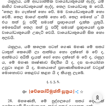
රාහුලය, යම් ආධ්‍යාත්මික වායෝධාතුයෙක් ඇද්ද, යම්
බාහිර වායෝධාතුයෙක් ඇද්ද, තෙල වායෝධාතු ම වෙයි.
“තෙල මා ගැත්තේ නො වේ. මම වායෝධාතුයෙම් නො
වෙමි. තෙල මාගේ ආත්ම නො වේ. තෙල මෙසේ ය” යි
එය තත් වූ පරිදි සම්‍යක් ප්‍රඥායෙන් දැක්ක යුතුයි.
මෙසෙයින් තෙල තත් වූ පරිදි සම්‍යක් ප්‍රඥායෙන් දැක
වායෝධාතුයෙහි උකැටි වෙයි. වායෝධාතුයෙහි සිත නො
අලවයි.
රාහුලය, යම් කලෙක පටන් ගෙණ මහණ මේ සතර
ධාතූන් කෙරෙහි ලා ආත්මය නො දක්නේ ම වේ ද,
ආත්මයට අයිති දැයක් හෝ නො දක්නේ ම වේ ද, රාහුල
ය, මේ මහණ තෘෂ්ණාව සිඳපීහ යි ද, දස සංයෝජන
උපුටා හළහ යි ද, මානයාගේ ප්‍රහාණාභිසමයෙන් වටදුක්
මොනොවට කෙළවර කළහ යි ද කියනු ලැබේ.
4. 4. 3. 8.
[චේතෝවිමුත්ති සූත්‍රය]
28. මහණෙනි, මේ පුද්ගලයෝ සතර දෙනෙක්