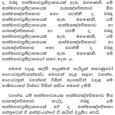
ද, එබඳු ආත්මභාවප්‍රතිලාභයෙක් ඇත. මහණෙනි, යම්
ආත්මභාවප්‍රතිලාභයෙක පරසඤ්චේතනාව මිස
ආත්මසඤ්චේතනාව නො පවත්නී ද, එබඳු
ආත්මභාවප්‍රතිලාභයෙක් ඇත. මහණෙනි, යම්
ආත්මභාවප්‍රතිලාභයෙක ආත්මසඤ්චේතනාව හා
පරසඤ්චේතනාව හා පවතී ද, එබඳු
ආත්මභාවප්‍රතිලාභයෙක් ඇත. මහණෙනි, යම්
ආත්මභාවප්‍රතිලාභයෙක ආත්මසඤ්චේතනාව හා
පරසඤ්චේතනාව නො පවත්නී ද, එබඳු
ආත්මභාවප්‍රතිලාභයෙක් ඇත. මහණෙනි, මේ
ආත්මභාවප්‍රතිලාභයෝ සතර දෙන ය.
මෙසේ වදාළ කල්හි ආයුෂ්මත් සැරියුත් තෙරණුවෝ
භාග්‍යවතුන්වහන්සේට මෙපවත් සැළ කළහ: වහන්ස,
භාග්‍යවතුන් වහන්සේ විසින් සැකෙවින් වදාළ මේ
භාෂිතයාගේ විස්තර විසින් අර්‍ත්‍ථය මෙසේ දනිමි.
වහන්ස, යම් ආත්මභාවයෙක ආත්මසඤ්චේතනාව මිස
පරසඤ්චේතනාව නැද්ද, එබඳු යම්
ආත්මභාවප්‍රතිලාභයෙක් වේ ද, ආත්මසඤ්චේතනා
හේතුවෙන් ඒ සත්ත්‍වයන්ගේ ඒ කයින් ච්‍යුතිය වෙයි.