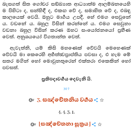
බැසගත් සිත ගෝචර සඞ්ඛ්‍යාත ආධ්‍යාත්ම ආලම්බනයෙහි
ම පිහිටා ද, සන්හිඳී ද, එකඟ වේ ද, සමාහිත වේ ද, එබඳු
කාලයෙක් වෙයි. ඔහුට මාර්‍ගය උපදී. හේ එමග සෙවුනේ
ය. වඩනේ ය. බහුල විසින් කරන්නේ ය. එමග සෙවුනා
වඩනා බහුල විසින් කරණ ඔහට සංයෝජනයෝ ප්‍රහීණ
වෙත්. අනුශයයෝ විගතාන්ත වෙත්.
ඇවැත්නි, යම් කිසි මහණෙක් වේවයි මෙහෙණක්
වේවයි මා කෙරෙහි අර්‍හත්ත්‍වප්‍රාප්තිය පවසා ද, එ හැම මේ
සතර මගින් හෝ මොවුනතුරෙන් එක්තරා එකෙකින් හෝ
පවසත්.
ප්‍රතිපදාවර්‍ගය දෙවැනි යි.
307
3. සඤ්චේතනිය වර්‍ගය
4. 4. 3. 1.
[සඤ්චේතනා සූත්‍රය]