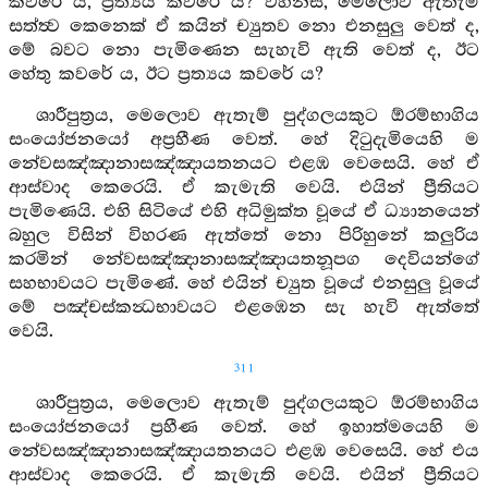
කවරේ ය, ප්‍රත්‍යය කවරේ ය? වහන්ස, මෙලොව ඇතැම්
සත්ත්‍ව කෙනෙක් ඒ කයින් ච්‍යුතව නො එනසුලු වෙත් ද,
මේ බවට නො පැමිණෙන සැහැවි ඇති වෙත් ද, ඊට
හේතු කවරේ ය, ඊට ප්‍රත්‍යය කවරේ ය?
ශාරීපුත්‍රය, මෙලොව ඇතැම් පුද්ගලයකුට ඕරම්භාගිය
සංයෝජනයෝ අප්‍රහීණ වෙත්. හේ දිටුදැමියෙහි ම
නේවසඤ්ඤානාසඤ්ඤායතනයට එළඹ වෙසෙයි. හේ ඒ
ආස්වාද කෙරෙයි. ඒ කැමැති වෙයි. එයින් ප්‍රීතියට
පැමිණෙයි. එහි සිටියේ එහි අධිමුක්ත වූයේ ඒ ධ්‍යානයෙන්
බහුල විසින් විහරණ ඇත්තේ නො පිරිහුනේ කලුරිය
කරමින් නේවසඤ්ඤානාසඤ්ඤායතනූපග දෙවියන්ගේ
සහභාවයට පැමිණේ. හේ එයින් ච්‍යුත වූයේ එනසුලු වූයේ
මේ පඤ්චස්කන්‍ධභාවයට එළඹෙන සැ හැවි ඇත්තේ
වෙයි.
311
ශාරීපුත්‍රය, මෙලොව ඇතැම් පුද්ගලයකුට ඕරම්භාගිය
සංයෝජනයෝ ප්‍රහීණ වෙත්. හේ ඉහාත්මයෙහි ම
නේවසඤ්ඤානාසඤ්ඤායතනයට එළඹ වෙසෙයි. හේ එය
ආස්වාද කෙරෙයි. ඒ කැමැති වෙයි. එයින් ප්‍රීතියට