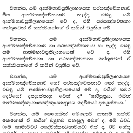
වහන්ස, යම් ආත්මභාවප්‍රතිලාභයෙක පරසඤ්චේතනාව
මිස ආත්මසඤ්චේතනාව නැද්ද, එබඳු යම්
ආත්මභාවප්‍රතිලාභයෙක් වේ ද, එහි පරසඤ්චෙතනා
හේතුවෙන් ඒ සත්ත්‍වයන්ගේ ඒ කයින් ච්‍යුතිය වේ.
වහන්ස, යම් ආත්මභාවප්‍රතිලාභයෙක
ආත්මසඤ්චේතනාව හා පරසඤ්චේතනාව හා ඇද්ද, එබඳු
යම් ආත්මභාවප්‍රතිලාභයෙක් වේ ද, එහි
ආත්මසඤ්චේතනා හා පරසඤ්චෙතනා හේතුවෙන් ඒ
සත්ත්‍වයන්ගේ ඒ කයින් ච්‍යුතිය වේ.
වහන්ස, යම් ආත්මභාවප්‍රතිලාභයෙක
ආත්මසඤ්චේතනාව හෝ පරසඤ්චේතනාව හෝ නැද්ද,
එබඳු යම් ආත්මභාවප්‍රතිලාභයෙක් වේ ද, එයින් කවර
දෙවියෝ දතයුත්තාහු වෙත් ද? “ශාරීපුත්‍රය, එයින්
නේවසඤ්ඤානාසඤ්ඤායතනූපග දෙවියෝ දතයුත්තාහ.”
වහන්ස, යම් හෙයෙකින් මෙලොව ඇතැම් සත්ත්‍ව
කෙනෙක් ඒ කයින් ච්‍යුතව එනසුලු වෙත් ද, මේ බවට
(මේ කාමාවචර පඤ්චස්කන්‍ධභාවයට) එත් ද, ඊට හේතු