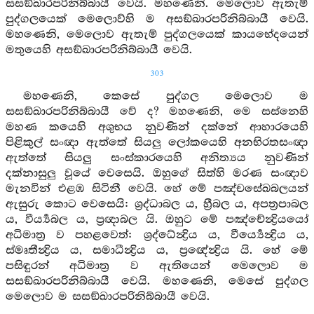
සසඞ්ඛාරපරිනිබ්බායී වෙයි. මහණෙනි. මෙලොව ඇතැම්
පුද්ගලයෙක් මෙලොව්හි ම අසඞ්ඛාරපරිනිබ්බායී වෙයි.
මහණෙනි, මෙලොව ඇතැම් පුද්ගලයෙක් කායභේදයෙන්
මතුයෙහි අසඞ්ඛාරපරිනිබ්බායී වෙයි.
303
මහණෙනි, කෙසේ පුද්ගල මෙලොව ම
සසඞ්ඛාරපරිනිබ්බායී වේ ද? මහණෙනි, මෙ සස්නෙහි
මහණ කයෙහි අශුභය නුවණින් දක්නේ ආහාරයෙහි
පිළිකුල් සංඥා ඇත්තේ සියලු ලෝකයෙහි අනභිරතසංඥා
ඇත්තේ සියලු සංස්කාරයෙහි අනිත්‍යය නුවණින්
දක්නාසුලු වූයේ වෙසෙයි. ඔහුගේ සිත්හි මරණ සංඥාව
මැනවින් එළඹ සිටිනී වෙයි. හේ මේ පඤ්චසේඛබලයන්
ඇසුරු කොට වෙසෙයි: ශ්‍රද්ධාබල ය, හ්‍රීබල ය, අපත්‍රපාබල
ය, වීර්‍ය්‍යබල ය, ප්‍රඥාබල යි. ඔහුට මේ පඤ්චේන්‍ද්‍රියයෝ
අධිමාත්‍ර ව පහළවෙත්: ශ්‍රද්ධේන්‍ද්‍රිය ය, වීර්‍ය්‍යෙන්‍ද්‍රිය ය,
ස්මෘතීන්‍ද්‍රිය ය, සමාධීන්‍ද්‍රිය ය, ප්‍රඥේන්‍ද්‍රිය යි. හේ මේ
පසිඳුරන් අධිමාත්‍ර ව ඇතියෙන් මෙලොව ම
සසඞ්ඛාරපරිනිබ්බායී වෙයි. මහණෙනි, මෙසේ පුද්ගල
මෙලොව ම සසඞ්ඛාරපරිනිබ්බායී වෙයි.