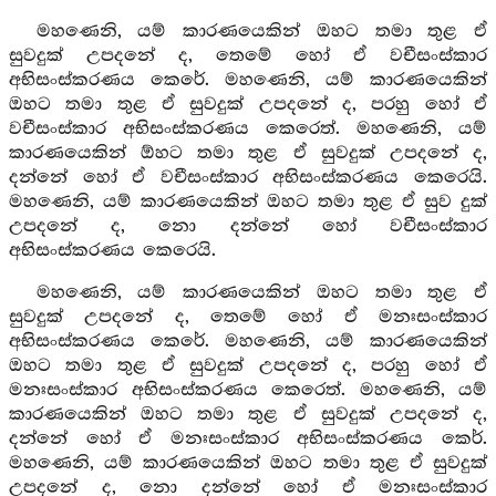
මහණෙනි, යම් කාරණයෙකින් ඔහට තමා තුළ ඒ
සුවදුක් උපදනේ ද, තෙමේ හෝ ඒ වචීසංස්කාර
අභිසංස්කරණය කෙරේ. මහණෙනි, යම් කාරණයෙකින්
ඔහට තමා තුළ ඒ සුවදුක් උපදනේ ද, පරහු හෝ ඒ
වචීසංස්කාර අභිසංස්කරණය කෙරෙත්. මහණෙනි, යම්
කාරණයෙකින් ඕහට තමා තුළ ඒ සුවදුක් උපදනේ ද,
දන්නේ හෝ ඒ වචීසංස්කාර අභිසංස්කරණය කෙරෙයි.
මහණෙනි, යම් කාරණයෙකින් ඔහට තමා තුළ ඒ සුව දුක්
උපදනේ ද, නො දන්නේ හෝ වචීසංස්කාර
අභිසංස්කරණය කෙරෙයි.
මහණෙනි, යම් කාරණයෙකින් ඔහට තමා තුළ ඒ
සුවදුක් උපදනේ ද, තෙමේ හෝ ඒ මනඃසංස්කාර
අභිසංස්කරණය කෙරේ. මහණෙනි, යම් කාරණයෙකින්
ඔහට තමා තුළ ඒ සුවදුක් උපදනේ ද, පරහු හෝ ඒ
මනඃසංස්කාර අභිසංස්කරණය කෙරෙත්. මහණෙනි, යම්
කාරණයෙකින් ඔහට තමා තුළ ඒ සුවදුක් උපදනේ ද,
දන්නේ හෝ ඒ මනඃසංස්කාර අභිසංස්කරණය කෙර්.
මහණෙනි, යම් කාරණයෙකින් ඔහට තමා තුළ ඒ සුවදුක්
උපදනේ ද, නො දන්නේ හෝ ඒ මනඃසංස්කාර