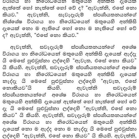
විරාගය හා නිරෝධයෙන් මතුයෙහි අන්කිසි දැයෙක්
ඇත්තේ හෝ නැත්තේ හෝ වේ ද? “ඇවැත්නි, එසේ නො
කියව.” ඇවැත්නි, සැවැදෑරුම් ස්පර්‍ශායතනයන්ගේ
නිශ්ශේෂ විරාගය හා නිරෝධයෙන් මතුයෙහි අන්කිසි
දැයෙක් නො ම ඇතියේ හෝ නො ම නැතියේ හෝ වේ
ද? ඇවැත්නි, “එසේ නො කියව.”
ඇවැත්නි, සවැදෑරුම් ස්පර්‍ශායතනයන්ගේ අශේෂ
විරාගය හා නිරෝධයෙන් මතුයෙහි අන්කිසි දැයෙක් ඇද්දැ
යි මෙසේ පුළුවුස්නා ලද්දෙහි “ඇවැත, එසේ නො කියව”
යි කියහි. ඇවැත්නි, සවැදෑරුම් ස්පර්‍ශායතනයන්ගේ අශේෂ
විරාගය හා නිරෝධයෙන් මතුයෙහි අන්කිසි දැයෙක්
නැද්දැ යි මෙසේ පුළුවුස්නා ලද්දෙහි “ඇවැත, එසේ
නොකියව”යි කියහි. ඇවැත්නි සවැදෑරුම්
ස්පර්‍ශායතනයන්ගේ අශේෂ විරාගය හා නිරෝධයෙන්
මතුයෙහි අන්කිසි දැයෙක් ඇත්තේ හෝ නැත්තේ හෝ වේ
දැ යි මෙසේ පුළුවුස්නා ලද්දෙහි “ඇවැත්නි, එසේ නො
කියව” යි කියහි. ඇවැත්නි, සවැදෑරුම් ස්පර්‍ශායතනයන්ගේ
අශේෂ විරාගය හා නිරෝධයෙන් මතුයෙහි අන්කිසි
දැයෙක් නො ම ඇද්ද නො ම නැද්දැ යි මෙසේ පුළුවුස්නා
ලද්දෙහි “ඇවැත්නි, එසේ නො කියව” යි කියහි. ඇවැත්නි,