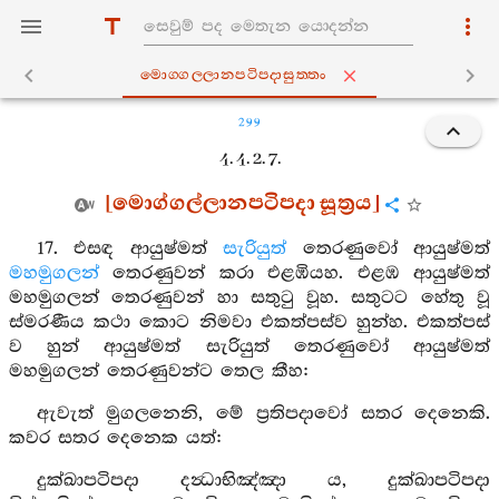
මොග‍්ගල‍්ලානපටිපදාසුත‍්තං
299
4. 4. 2. 7.
[මොග්ගල්ලානපටිපදා සූත්‍රය]
17. එසඳ ආයුෂ්මත්
සැරියුත්
තෙරණුවෝ ආයුෂ්මත්
මහමුගලන්
තෙරණුවන් කරා එළඹියහ. එළඹ ආයුෂ්මත්
මහමුගලන් තෙරණුවන් හා සතුටු වූහ. සතුටට හේතු වූ
ස්මරණීය කථා කොට නිමවා එකත්පස්ව හුන්හ. එකත්පස්
ව හුන් ආයුෂ්මත් සැරියුත් තෙරණුවෝ ආයුෂ්මත්
මහමුගලන් තෙරණුවන්ට තෙල කීහ:
ඇවැත් මුගලනෙනි, මේ ප්‍රතිපදාවෝ සතර දෙනෙකි.
කවර සතර දෙනෙක යත්:
දුක්ඛාපටිපදා දන්‍ධාභිඤ්ඤා ය, දුක්ඛාපටිපදා