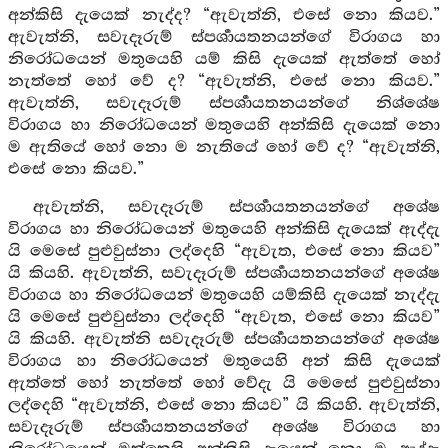
අන්කිසි දැයෙක් නැද්ද? “ඇවැත්නි, එසේ නො කියව.”
ඇවැත්නි, සවැදෑරුම් ස්පර්‍ශායතනයන්ගේ විරාගය හා
නිරෝධයෙන් මතුයෙහි යම් කිසි දැයෙක් ඇත්තේ හෝ
නැත්තේ හෝ වේ ද? “ඇවැත්නි, එසේ නො කියව.”
ඇවැත්නි, සවැදෑරුම් ස්පර්‍ශායතනයන්ගේ නිශ්ශේෂ
විරාගය හා නිරෝධයෙන් මතුයෙහි අන්කිසි දැයෙක් නො
ම ඇතියේ හෝ නො ම නැතියේ හෝ වේ ද? “ඇවැත්නි,
එසේ නො කියව.”
ඇවැත්නි, සවැදෑරුම් ස්පර්‍ශායතනයන්ගේ අශේෂ
විරාගය හා නිරෝධයෙන් මතුයෙහි අන්කිසි දැයෙක් ඇද්දැ
යි මෙසේ පුළුවුස්නා ලද්දෙහි “ඇවැත, එසේ නො කියව”
යි කියහි. ඇවැත්නි, සවැදෑරුම් ස්පර්‍ශායතනයන්ගේ අශේෂ
විරාගය හා නිරෝධයෙන් මතුයෙහි යම්කිසි දැයෙක් නැද්දැ
යි මෙසේ පුළුවුස්නා ලද්දෙහි “ඇවැත, එසේ නො කියව”
යි කියහි. ඇවැත්නි සවැදෑරුම් ස්පර්‍ශායතනයන්ගේ අශේෂ
විරාගය හා නිරෝධයෙන් මතුයෙහි අන් කිසි දැයෙක්
ඇත්තේ හෝ නැත්තේ හෝ වේදැ යි මෙසේ පුළුවුස්නා
ලද්දෙහි “ඇවැත්නි, එසේ නො කියව” යි කියහි. ඇවැත්නි,
සවැදෑරුම් ස්පර්‍ශායතනයන්ගේ අශේෂ විරාගය හා