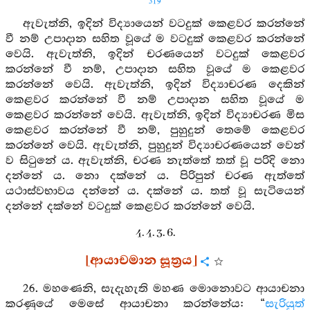
319
ඇවැත්නි, ඉදින් විද්‍යායෙන් වටදුක් කෙළවර කරන්නේ
වී නම් උපාදාන සහිත වූයේ ම වටදුක් කෙළවර කරන්නේ
වෙයි. ඇවැත්නි, ඉදින් චරණයෙන් වටදුක් කෙළවර
කරන්නේ වී නම්, උපාදාන සහිත වූයේ ම කෙළවර
කරන්නේ වෙයි. ඇවැත්නි, ඉදින් විද්‍යාචරණ දෙකින්
කෙළවර කරන්නේ වී නම් උපාදාන සහිත වූයේ ම
කෙළවර කරන්නේ වෙයි. ඇවැත්නි, ඉදින් විද්‍යාචරණ මිස
කෙළවර කරන්නේ වී නම්, පුහුදුන් තෙමේ කෙළවර
කරන්නේ වෙයි. ඇවැත්නි, පුහුදුන් විද්‍යාචරණයෙන් වෙන්
ව සිටුනේ ය. ඇවැත්නි, චරණ නැත්තේ තත් වූ පරිදි නො
දන්නේ ය. නො දක්නේ ය. පිරිපුන් චරණ ඇත්තේ
යථාස්වභාවය දන්නේ ය. දක්නේ ය. තත් වූ සැටියෙන්
දන්නේ දක්නේ වටදුක් කෙළවර කරන්නේ වෙයි.
4. 4. 3. 6.
[ආයාචමාන සූත්‍රය]
26. මහණෙනි, සැදැහැති මහණ මොනොවට ආයාචනා
කරණුයේ මෙසේ ආයාචනා කරන්නේය: “
සැරියුත්