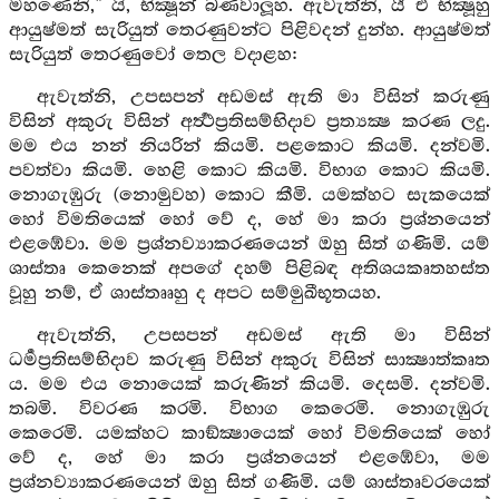
මහණෙනි,” යි, භික්‍ෂූන් බණවාලූහ. ඇවැත්නි, යී ඒ භික්‍ෂූහු
ආයුෂ්මත් සැරියුත් තෙරණුවන්ට පිළිවදන් දුන්හ. ආයුෂ්මත්
සැරියුත් තෙරණුවෝ තෙල වදාළහ:
ඇවැත්නි, උපසපන් අඩමස් ඇති මා විසින් කරුණු
විසින් අකුරු විසින් අර්‍ත්‍ථප්‍රතිසම්භිදාව ප්‍රත්‍යක්‍ෂ කරණ ලදු.
මම එය නන් නියරින් කියමි. පළකොට කියමි. දන්වමි.
පවත්වා කියමි. හෙළි කොට කියමි. විභාග කොට කියමි.
නොගැඹුරු (නොමුවහ) කොට කීමි. යමක්හට සැකයෙක්
හෝ විමතියෙක් හෝ වේ ද, හේ මා කරා ප්‍රශ්නයෙන්
එළඹේවා. මම ප්‍රශ්නව්‍යාකරණයෙන් ඔහු සිත් ගණිමි. යම්
ශාස්තෘ කෙනෙක් අපගේ දහම් පිළිබඳ අතිශයකෘතහස්ත
වූහු නම්, ඒ ශාස්තෲහු ද අපට සම්මුඛීභූතයහ.
ඇවැත්නි, උපසපන් අඩමස් ඇති මා විසින්
ධර්‍මප්‍රතිසම්භිදාව කරුණු විසින් අකුරු විසින් සාක්‍ෂාත්කෘත
ය. මම එය නොයෙක් කරුණින් කියමි. දෙසමි. දන්වමි.
තබමි. විවරණ කරමි. විභාග කෙරෙමි. නොගැඹුරු
කෙරෙමි. යමක්හට කාඞ්ක්‍ෂායෙක් හෝ විමතියෙක් හෝ
වේ ද, හේ මා කරා ප්‍රශ්නයෙන් එළඹේවා, මම
ප්‍රශ්නව්‍යාකරණයෙන් ඔහු සිත් ගණිමි. යම් ශාස්තෘවරයෙක්