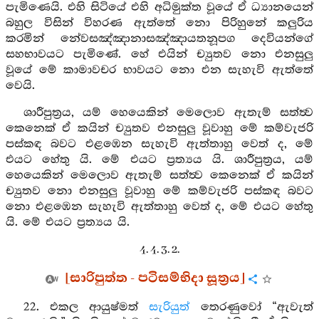
පැමිණෙයි. එහි සිටියේ එහි අධිමුක්ත වූයේ ඒ ධ්‍යානයෙන්
බහුල විසින් විහරණ ඇත්තේ නො පිරිහුනේ කලුරිය
කරමින් නේවසඤ්ඤානාසඤ්ඤායතනූපග දෙවියන්ගේ
සහභාවයට පැමිණේ. හේ එයින් ච්‍යුතව නො එනසුලු
වූයේ මේ කාමාවචර භාවයට නො එන සැහැවි ඇත්තේ
වෙයි.
ශාරීපුත්‍රය, යම් හෙයෙකින් මෙලොව ඇතැම් සත්ත්‍ව
කෙනෙක් ඒ කයින් ච්‍යුතව එනසුලු වූවාහු මේ කම්වැජරි
පස්කඳ බවට එළඹෙන සැහැවි ඇත්තාහු වෙත් ද, මේ
එයට හේතු යි. මේ එයට ප්‍රත්‍යය යි. ශාරීපුත්‍රය, යම්
හෙයෙකින් මෙලොව ඇතැම් සත්ත්‍ව කෙනෙක් ඒ කයින්
ච්‍යුතව නො එනසුලු වූවාහු මේ කම්වැජරි පස්කඳ බවට
නො එළඹෙන සැහැවි ඇත්තාහු වෙත් ද, මේ එයට හේතු
යි. මේ එයට ප්‍රත්‍යය යි.
4. 4. 3. 2.
[සාරිපුත්ත - පටිසම්භිදා සූත්‍රය]
22. එකල ආයුෂ්මත්
සැරියුත්
තෙරණුවෝ “ඇවැත්