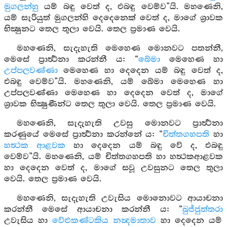
මුගලන්හු
යම් බඳු වෙත් ද, එබඳු වෙම්ව”යි. මහණෙනි,
යම් සැරියුත් මුගලන්හි දෙදෙනෙක් වෙත් ද, මාගේ ශ්‍රාවක
භික්‍ෂුනට තෙල තුලා වෙයි. තෙල ප්‍රමාණ වෙයි.
මහණෙනි, සැදැහැති මෙහෙණ මොනවට පතන්නී,
මෙසේ ප්‍රාර්‍ත්‍ථනා කරන්නී ය: “
ඛේමා
මෙහෙණ හා
උප්පලවණ්ණා
මෙහෙණ හා දෙදෙන යම් බඳු වෙත් ද,
එබඳු වෙම්ව”යි. මහණෙනි, යම් ඛේමා මෙහෙණ හා
උප්පලවණ්ණා මෙහෙණ හා දෙදෙන වෙත් ද, මාගේ
ශ්‍රාවක භික්‍ෂුණීන්ට තෙල තුලා වෙයි. තෙල ප්‍රමාණ වෙයි.
මහණෙනි, සැදැහැති උවසු මොනවට ප්‍රාර්‍ත්‍ථනා
කරණුයේ මෙසේ ප්‍රාර්‍ත්‍ථනා කරන්නේ ය: “
චිත්තගහපති
හා
හත්‍ථක ආළවක
හා දෙදෙන යම් බඳු වේ ද, එබඳු
වෙම්ව”යි. මහණෙනි, යම් චිත්තගහපති හා හත්‍ථකආළවක
හා දෙදෙන වෙත් ද, මාගේ සවූ උවසුනට තෙල තුලා
වෙයි. තෙල ප්‍රමාණ වෙයි.
මහණෙනි, සැදැහැති උවැසිය මොනොවට ආයාචනා
කරන්නී මෙසේ ආයාචනා කරන්නී ය: “
ඛුජ්ජුත්තරා
උවැසිය හා
වේළුකණ්ටකිය නන්‍දමාතාව
හා දෙදෙන යම්