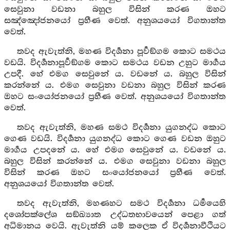
සෙවුනා වඩනා බහුල විසින් කරණ ඔහට
සඤ්ඤෝජනයෝ ප්‍රහීණ වෙත්. අනුශයයෝ විගතාන්ත
වෙත්.
තවද ඇවැත්නි, මහණ විදර්‍ශනා පූර්‍වඞ්ගම කොට සමථය
වඩයි. විදර්‍ශනාපූර්‍වඞ්ගම කොට සමථය වඩන උහුට මාර්‍ගය
උපදී. හේ එමග සෙවුනේ ය. වඩනේ ය. බහුල විසින්
කරන්නේ ය. එමග සෙවුනා වඩනා බහුල විසින් කරණ
ඔහට සංයෝජනයෝ ප්‍රහීණ වෙත්. අනුශයයෝ විගතාන්ත
වෙත්.
තවද ඇවැත්නි, මහණ සමථ විදර්‍ශනා යුගනද්ධ කොට
ගෙණ වඩයි. විදර්‍ශනා යුගනද්ධ කොට ගෙණ වඩන ඔහුට
මාර්‍ගය උපදනේ ය. හේ එමග සෙවුනේ ය. වඩනේ ය.
බහුල විසින් කරන්නේ ය. එමග සෙවුනා වඩනා බහුල
විසින් කරණ ඔහට සංයෝජනයෝ ප්‍රහීණ වෙත්.
අනුශයයෝ විගතාන්ත වෙත්.
තවද ඇවැත්නි, මහණහට සමථ විදර්‍ශනා ධර්‍මයෙහි
දශෝපක්ලේශ සඞ්ඛ්‍යාත උද්ධතභාවයෙන් පෙළා ගත්
අධිමානය වෙයි. ඇවැත්නි යම් කලෙක ඒ විදර්‍ශනාවීථියට