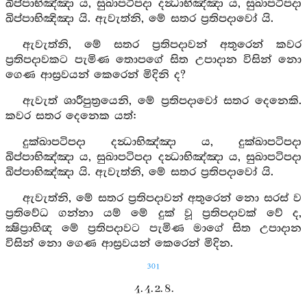
ඛිප්පාභිඤ්ඤා ය, සුඛාපටිපදා දන්‍ධාභිඤ්ඤා ය, සුඛාපටිපදා
ඛිප්පාභිඤිඤා යි. ඇවැත්නි, මේ සතර ප්‍රතිපදාවෝ යි.
ඇවැත්නි, මේ සතර ප්‍රතිපදාවන් අතුරෙන් කවර
ප්‍රතිපදාවකට පැමිණ තොපගේ සිත උපාදාන විසින් නො
ගෙණ ආස්‍රවයන් කෙරෙන් මිදිනි ද?
ඇවැත් ශාරීපුත්‍රයෙනි, මේ ප්‍රතිපදාවෝ සතර දෙනෙකි.
කවර සතර දෙනෙක යත්:
දුක්ඛාපටිපදා දන්‍ධාභිඤ්ඤා ය, දුක්ඛාපටිපදා
ඛිප්පාභිඤ්ඤා ය, සුඛාපටිපදා දන්‍ධාභිඤ්ඤා ය, සුඛාපටිපදා
ඛිප්පාභිඤ්ඤා යි. ඇවැත්නි, මේ සතර ප්‍රතිපදාවෝ යි.
ඇවැත්නි, මේ සතර ප්‍රතිපදාවන් අතුරෙන් නො සරස් ව
ප්‍රතිවේධ ගන්නා යම් මේ දුක් වූ ප්‍රතිපදාවක් වේ ද,
ක්‍ෂිප්‍රාභිඥ මේ ප්‍රතිපදාවට පැමිණ මාගේ සිත උපාදාන
විසින් නො ගෙණ ආස්‍රවයන් කෙරෙන් මිදින.
301
4. 4. 2. 8.