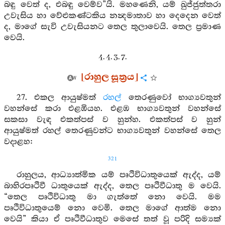
බඳු වෙත් ද, එබඳු වෙම්ව”යි. මහණෙනි, යම් ඛුජ්ජුත්තරා
උවැසිය හා වේළුකණ්ටකිය නන්‍දමාතාව හා දෙදෙන වෙත්
ද, මාගේ සැවි උවැසියනට තෙල තුලාවෙයි. තෙල ප්‍රමාණ
වෙයි.
4. 4. 3. 7.
[රාහුල සූත්‍රය]
27. එකල ආයුෂ්මත්
රහල්
තෙරණුවෝ භාග්‍යවතුන්
වහන්සේ කරා එළඹියහ. එළඹ භාග්‍යවතුන් වහන්සේ
සකසා වැඳ එකත්පස් ව හුන්හ. එකත්පස් ව හුන්
ආයුෂ්මත් රහල් තෙරණුවන්ට භාග්‍යවතුන් වහන්සේ තෙල
වදාළහ:
321
රාහුලය, ආධ්‍යාත්මික යම් පෘථිවිධාතුයෙක් ඇද්ද, යම්
බාහිරපෘථිවී ධාතුයෙක් ඇද්ද, තෙල පෘථිවීධාතු ම වෙයි.
“තෙල පෘථිවිධාතු මා ගැත්තේ නො වෙයි. මම
පෘථිවිධාතුයෙම් නො වෙමි. තෙල මාගේ ආත්ම නො
වෙයි” කියා ඒ පෘථිවීධාතුව මෙසේ තත් වූ පරිදි සම්‍යක්