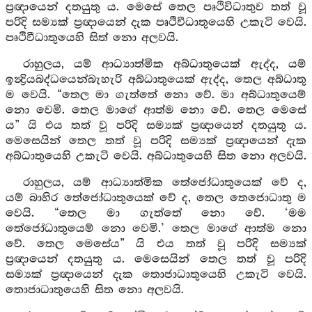
ප්‍රඥායෙන් දතයුතු ය. මෙසේ තෙල පෘථිවිධාතුව තත් වූ
පරිදි සම්‍යක් ප්‍රඥායෙන් දැක පෘථිවීධාතුයෙහි උකැටි වෙයි.
පෘථිවීධාතුයෙහි සිත් නො අලවයි.
රාහුලය, යම් ආධ්‍යාත්මික අබ්ධාතුයෙක් ඇද්ද, යම්
ඉන්‍ද්‍රියබද්ධයෙන්බැහැරි අබ්ධාතුයෙක් ඇද්ද, තෙල අබ්ධාතු
ම වෙයි. “තෙල මා ගැත්තේ නො වේ. මා අබ්ධාතුයෙම්
නො වෙමි. තෙල මාගේ ආත්ම නො වේ. තෙල මෙසේ
ය” යි එය තත් වූ පරිදි සම්‍යක් ප්‍රඥායෙන් දතයුතු ය.
මෙසෙයින් තෙල තත් වූ පරිදි සම්‍යක් ප්‍රඥායෙන් දැක
අබ්ධාතුයෙහි උකැටි වෙයි. අබ්ධාතුයෙහි සිත නො අලවයි.
රාහුලය, යම් ආධ්‍යාත්මික තේජෝධාතුයෙක් වේ ද,
යම් බාහිර තේජෝධාතුයෙක් වේ ද, තෙල තෙජොධාතු ම
වෙයි. “තෙල මා ගැත්තේ නො වේ. ‘මම
තේජෝධාතුයෙම් නො වෙමි.’ තෙල මාගේ ආත්ම නො
වේ. තෙල මෙසේය” යි එය තත් වූ පරිදි සම්‍යක්
ප්‍රඥායෙන් දතයුතු ය. මෙසෙයින් තෙල තත් වූ පරිදි
සම්‍යක් ප්‍රඥායෙන් දැක තොජාධාතුයෙහි උකැටි වෙයි.
තොජාධාතුයෙහි සිත නො අලවයි.