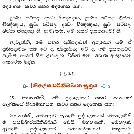
ඇවැත් මෞද්ගල්‍යායනයෙනි, මේ ප්‍රතිපදාවෝ සතර
දෙනෙක. කවර සතර දෙනෙක යත්:
දුක්ඛා පටිපදා දන්‍ධා භිඤ්ඤාය, දුක්ඛා පටිපදා ඛිප්පා
භිඤ්ඤාය, සුඛා පටිපදා දන්‍ධා භිඤ්ඤාය, සුඛා පටිපදා
ඛිප්පා භිඤ්ඤා යි. ඇවැත්නි, මේ සතර ප්‍රතිපදාවෝ යි.
ඇවැත්නි, මේ සතර ප්‍රතිපදාවන් අතුරෙන් යම් ඒ
ප්‍රතිපදාවක් සුඛ වේ ද, ක්‍ෂිප්‍රාභිඥ වේ ද, මේ ප්‍රතිපදාවට
පැමිණ මාගේ සිත උපාදාන, විසින් නො ගෙණ ආස්‍රවයන්
කෙරෙන් මිදින.
4. 4. 2. 9.
[කිලේස පරිනිබ්බාන සූත්‍රය]
19. මහණෙනි, මේ පුද්ගලයෝ සතර දෙනෙක්
ලෝකයේ විද්‍යමානයහ. කවර සතර දෙනෙක යත්:
මහණෙනි, මෙලොව ඇතැම් පුද්ගලයෙක් මෙලොව්හි
ම සසඞ්ඛාරපරිනිබ්බායී වෙයි. මහණෙනි, මෙලොව
ඇතැම් පුද්ගලයෙක් කායභේදයෙන් මතුයෙහි