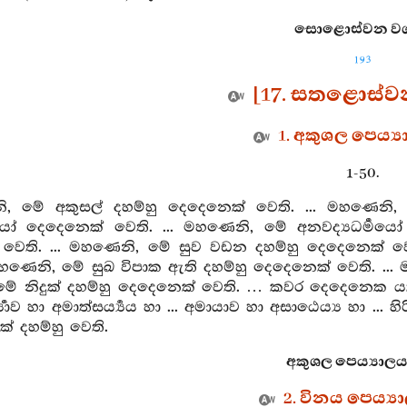
සොළොස්වන වග 
193
[17. සතළොස්
1. අකුශල පෙය්‍
1-50.
, මේ අකුසල් දහම්හු දෙදෙනෙක් වෙති. ... මහණෙනි, 
්‍මයෝ දෙදෙනෙක් වෙති. ... මහණෙනි, මේ අනවද්‍යධර්‍ම
වෙති. ... මහණෙනි, මේ සුව වඩන දහම්හු දෙදෙනෙක් වෙත
හණෙනි, මේ සුඛ විපාක ඇති දහම්හු දෙදෙනෙක් වෙති. ...
ේ නිදුක් දහම්හු දෙදෙනෙක් වෙති. … කවර දෙදෙනෙක යත්
්‍ෂ්‍යාව හා අමාත්සර්‍ය්‍යය හා ... අමායාව හා අසාඨෙය්‍ය හා
ක් දහම්හු වෙති.
අකුශල පෙය්‍යාලය 
2. විනය පෙය්‍ය