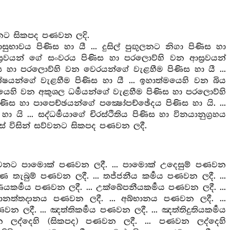
නට සිකපද පණවන ලදි.
ාවය පිණිස හා යී ... දුසිල් පුඟුලනට නිගා පිණිස හා
‍රවයන් ගේ සංවරය පිණිස හා පරලොව්හි වන ආස්‍රවයන්
ස හා පරලොව්හි වන වෙරයන්ගේ වැළහීම පිණිස හා යී ...
න්ගේ වැළහීම පිණිස හා යී ... ඉහාත්මයෙහි වන බිය
මයෙහි වන අකුශල ධර්‍මයන්ගේ වැළහීම පිණිස හා පරලොව්හි
ිණිස හා පාපෙච්ඡයන්ගේ පක්‍ෂෝපච්ඡේදය පිණිස හා යි. ...
 යි ... සද්ධර්‍මයාගේ චිරස්ථිතිය පිණිස හා විනයානුග්‍රහය
ේ විසින් සව්වනට සිකපද පණවන ලදී.
්වනට පාමොක් පණවන ලදී. ... පාමොක් උදෙසුම් පණවන
ණ තැබුම් පණවන ලදී. ... තජ්ජනීය කර්‍මය පණවන ලදී. ...
ණීයකර්‍මය පණවන ලදී. ... උක්ඛේපනීයකර්‍මය පණවන ලදී. ...
ානත්තදානය පණවන ලදී. ... අබ්භානය පණවන ලදී. ...
ලදී. ... ඤත්තිකර්‍මය පණවන ලදී. ... ඤත්තිදුතියකර්‍මය
න ලද්දෙහි (සිකපද) පණවන ලදී. ... පණවන ලද්දෙහි