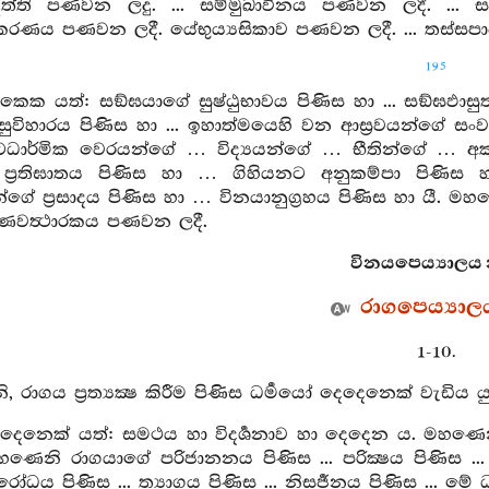
ත්ති පණවන ලදු. ... සම්මුඛාවිනය පණවන ලදී. ... ස
රණය පණවන ලදී. යේභුය්‍යසිකාව පණවන ලදී. ... තස්සපාපි
195
ෙක යත්: සඞ්ඝයාගේ සුෂ්ඨුභාවය පිණිස හා ... සඞ්ඝඵාසුතාව
ඵාසුවිහාරය පිණිස හා ... ඉහාත්මයෙහි වන ආස්‍රවයන්ගේ ස
ටධාර්මික වෙරයන්ගේ … විද්‍යයන්ගේ … භීතින්ගේ … අක
ේ ප්‍රතිඝාතය පිණිස හා … ගිහියනට අනුකම්පා පිණි
න්ගේ ප්‍රසාදය පිණිස හා … විනයානුග්‍රහය පිණිස හා යී.
ණවත්‍ථාරකය පණවන ලදී.
විනයපෙය්‍යාලය න
රාගපෙය්‍යාල
1-10.
 රාගය ප්‍රත්‍යක්‍ෂ කිරීම පිණිස ධර්‍මයෝ දෙදෙනෙක් වැඩිය ය
ෙනෙක් යත්: සමථය හා විදර්‍ශනාව හා දෙදෙන ය. මහණෙනි රා
හණෙනි රාගයාගේ පරිජානනය පිණිස ... පරික්‍ෂය පිණිස ... ප්‍
ිරෝධය පිණිස ... ත්‍යාගය පිණිස ... නිසර්‍ජනය පිණිස ... ම