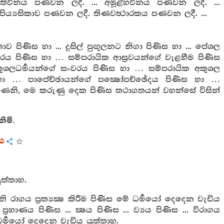
තිවිනය පණවන ලදී. ... අමූළ්හවිනය පණවන ලදී. ...
ය්‍යසිකාව පණවන ලදී. තිණවත්‍ථාරකය පණවන ලදී. ...
 පිණිස හා ... දුසිල් පුඟුලනට නිගා පිණිස හා ... පේශල
ංවරය පිණිස හා … සම්පරායික ආස්‍රවයන්ගේ වැළහීම පිණිස
ුශලධර්‍මයන්ගේ සංවරය පිණිස හා … සම්පරායික අකුශල
ස හා … පාපේච්ඡායන්ගේ පක්‍ෂෝපච්ඡේදය පිණිස හා …
 මහණෙනි, මෙ කරුණු දෙක පිණිස තථාගතයන් වහන්සේ විසින්
ිමි.
ය
ුත්තාහ.
ගය ප්‍රත්‍යක්‍ෂ කිරීම පිණිස මේ ධර්‍මයෝ දෙදෙන වැඩිය
රහාණය පිණිස ... ක්‍ෂය පිණිස ... ව්‍යය පිණිස ... විරාගය
ේ ධර්‍මයෝ දෙදෙන වැඩිය යුත්තාහ.