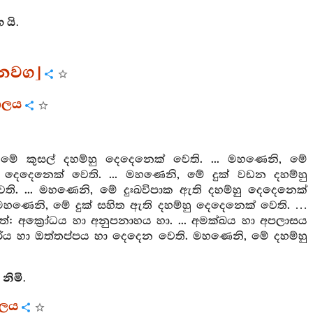
යි.
වනවග]
යාලය
මේ කුසල් දහම්හු දෙදෙනෙක් වෙති. ... මහණෙනි, මේ
යෝ දෙදෙනෙක් වෙති. ... මහණෙනි, මේ දුක් වඩන දහම්හු
ි. ... මහණෙනි, මේ දුඃඛවිපාක ඇති දහම්හු දෙදෙනෙක්
 මහණෙනි, මේ දුක් සහිත ඇති දහම්හු දෙදෙනෙක් වෙති. …
: අක්‍රෝධය හා අනුපනාහය හා. ... අමක්ඛය හා අපලාසය
 ... හිරිය හා ඔත්තප්පය හා දෙදෙන වෙති. මහණෙනි, මේ දහම්හු
නිමි.
ාලය