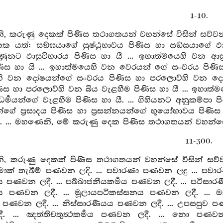
1-10.
, කරුණු දෙකක් පිණිස තථාගතයන් වහන්සේ විසින් සව්ව
 යත්: සඞ්ඝයාගේ සුෂ්ඨුභාවය පිණිස හා සඞ්ඝයාගේ ඵාසුභ
නට ඵාසුවිහාරය පිණිස හා යී ... ඉහාත්මයෙහි වන ආස්
ණිස හා යි ... ඉහාත්මයෙහි වන වෙරයන් ගේ සංවරය පිණි
ි වන දෝෂයන්ගේ සංවරය පිණිස හා පරලොව්හි වන දෝෂය
ිස හා පරලොව්හි වන බිය වැළහීම පිණිස හා යී ... ඉහාත්
්‍මයන්ගේ වැළහීම පිණිස හා යී. ... ගිහියනට අනුකම්පා ප
න්ගේ ප්‍රසාදය පිණිස හා ප්‍රසන්නයන්ගේ භූයෝභාවය පිණිස හා
යි. ... මහණෙනි, මේ කරුණු දෙක පිණිස තථාගතයන් වහන්ස
11-300.
, කරුණු දෙකක් පිණිස තථාගතයන් වහන්සේ විසින් සව
ාමොක් තැබීම් පණවන ලදි. ... පවාරණා පණවන ලදු ... පවාර
මය පණවන ලදී. ... පබ්බාජනීයකර්‍මය පණවන ලදී. ... පටිසාර
ය පණවන ලදී. ... මූලායපටිකස්සනය පණවන ලදී. ... ම
ණවන ලදී. ... නිස්සාරණීයය පණවන ලදී. ... උපසපුව පණවන 
. ... ඤත්තිචතුත්‍ථකර්‍මය පණවන ලදී. ... නො පණව