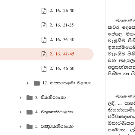
2. 16. 26-30
මහණෙනි
2. 16. 31-35
කවර දෙකෙක
පේශල මහණු
2. 16. 36-40
වැළහීම පි
ඉහාත්මයෙහ
වැළහීම පිණ
2. 16. 41-45
වන අකුශලධර
අප්‍රසන්නය
2. 16. 46-50
පිණිස හා 
17. සත‍්තරසමො වග‍්ගො
මහණෙනි
3. තිකනිපාතො
ලදි. ... ප
නියස්සකර්‍
4. චතුක‍්කනිපාතො
පරිවාසදාන
ඔසාරණීයය ප
5. පඤ‍්චකනිපාතො
පණවන ලදී