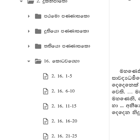
2. දුකනිපාතො
පඨමො පණ‍්ණාසකො
දුතියො පණ‍්ණාසකො
තතියො පණ‍්ණාසකො
16. කොධවග‍්ගො
මහණෙනි
2. 16. 1-5
සාවද්‍යධර
දෙදෙනෙක් 
2. 16. 6-10
වෙති. … ම
මහණෙනි, ම
හා ... අනීර
2. 16. 11-15
දෙදෙන නිදු
2. 16. 16-20
2. 16. 21-25