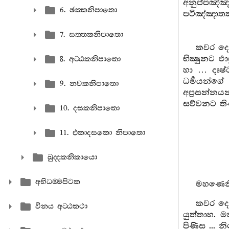
අනුප්පඤ්ඤ
6. ඡක‍්කනිපාතො
පටිඤ්ඤාතක
7. සත‍්තකනිපාතො
කවර දෙක
භික්‍ෂුනට 
8. අට‍්ඨකනිපාතො
හා … දෘෂ්
ධර්‍මයන්ග
9. නවකනිපාතො
අප්‍රසන්නය
සව්වනට ති
10. දසකනිපාතො
11. එකාදසකො නිපාතො
ඛුද‍්දකනිකායො
අභිධම‍්මපිටක
මහණෙනි,
කවර දෙද
විනය අට‍්ඨකථා
යුත්තාහ. ම
පිණිස ... න