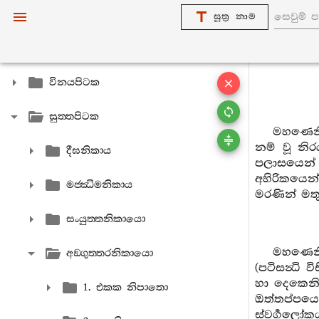
සූත්‍ර නාම
විනයපිටක
සුත‍්තපිටක
මහණෙනි,
නම් වූ නි
දීඝනිකාය
පලාසයෙන් හ
අහිරිකයෙන
මජ‍්ඣිමනිකාය
මරණින් මතු 
සංයුත‍්තනිකායො
මහණෙනි
අඞ‍්ගුත‍්තරනිකායො
(පටිසන්‍ධ
හා දෙකෙනි. 
1. එකක නිපාතො
ඔත්තප්පයෙ
ස්වර්‍ගලෝකය