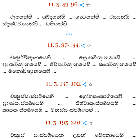
11. 3. 49-96.
රූපයන්හි ... ශබ්දයන්හි ... ගන්‍ධයන්හි ... රසයන්හි ...
ස්ප්‍රෂ්ටව්‍යයන්හි ... ධර්‍මයන්හි …
679
11. 3. 97-144.
චක්‍ෂුර්විඥානයෙහි ... ස්‍රොතවිඥානයෙහි ...
ඝ්‍රාණවිඥානයෙහි ... ජිව්හාවිඥානයෙහි ... කායවිඥානයෙහි
... මනොවිඥානයෙහි ...
11. 3. 145-192.
චක්‍ෂුස්සංස්පර්‍ශයෙහි ... ශ්‍රෝතසංස්පර්‍ශයෙහි ...
ඝ්‍රාණසංස්පර්‍ශයෙහි ... ජිහ්වාසංස්පර්‍ශයෙහි ...
කායසංස්පර්‍ශයෙහි ... මනස්සංස්පර්‍ශයෙහි ...
11. 3. 193-240.
චක්‍ෂුස් සංස්පර්‍ශයෙන් උපන් වේදනායෙහි ...