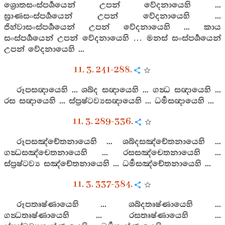
ශ්‍රොතසංස්පර්‍ශයෙන් උපන් වේදනායෙහි ...
ඝ්‍රාණසංස්පර්‍ශයෙන් උපන් වේදනායෙහි ...
ජිහ්වාසංස්පර්‍ශයෙන් උපන් වේදනායෙහි ... කාය
සංස්පර්‍ශයෙන් උපන් වේදනායෙහි … මනස් සංස්පර්‍ශයෙන්
උපන් වේදනායෙහි ...
11. 3. 241-288.
රූපසඥායෙහි ... ශබ්ද සඥායෙහි ... ගන්‍ධ සඥායෙහි ...
රස සඥායෙහි ... ස්ප්‍රෂ්ටව්‍යසඥායෙහි ... ධර්‍මසඥායෙහි ...
11. 3. 289-336.
රූපසඤ්චේතනායෙහි ... ශබ්දසඤ්චේතනායෙහි ...
ගන්‍ධසඤ්චෙතනායෙහි ... රසසඤ්චෙතනායෙහි ...
ස්ප්‍රෂ්ටව්‍ය සඤ්චේතනායෙහි ... ධර්‍මසඤ්චේතනායෙහි ...
11. 3. 337-384.
රූපතෘෂ්ණායෙහි ... ශබ්දතෘෂ්ණායෙහි ...
ගන්‍ධතෘෂ්ණායෙහි ... රසතෘෂ්ණායෙහි ...