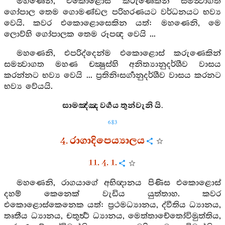
මහණෙනි, එකොළොස් කරුණෙකින් සමන්‍වාගත
ගෝපාල තෙම ගොමණ්ඩල පරිහරණයට වර්ධනයට භව්‍ය
වෙයි. කවර එකොළොසෙකින යත්: මහණෙනි, මෙ
ලොව්හි ගෝපාලක තෙම රූපඥ වෙයි ...
මහණෙනි, එපරිද්දෙන්ම එකොළොස් කරුණෙකින්
සමන්‍වාගත මහණ චක්‍ෂුස්හි අනිත්‍යානුදර්ශීව වාසය
කරන්නට භව්‍ය වෙයි ... ප්‍රතිනිඃසර්‍ගානුදර්ශීව වාසය කරනට
භව්‍ය වේයයි.
සාමඤ්ඤ වර්‍ගය තුන්වැනි යි.
683
4. රාගාදිපෙය්‍යාලය
11. 4. 1.
මහණෙනි, රාගයාගේ අභිඥානය පිණිස එකොළොස්
දහම් කෙනෙක් වැඩිය යුත්තාහ. කවර
එකොළොස්කෙනෙක යත්: ප්‍රථමධ්‍යානය, ද්වීතිය ධ්‍යානය,
තෘතීය ධ්‍යානය, චතුර්‍ත්‍ථ ධ්‍යානය, මෙත්තාචේතෝවිමුත්තිය,