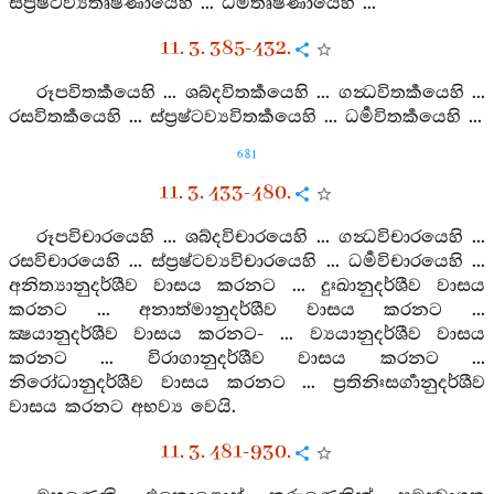
ස්ප්‍රෂ්ටව්‍යතෘෂ්ණායෙහි ... ධර්‍මතෘෂ්ණායෙහි ...
11. 3. 385-432.
රූපවිතර්‍කයෙහි ... ශබ්දවිතර්‍කයෙහි ... ගන්‍ධවිතර්‍කයෙහි ...
රසවිතර්‍කයෙහි ... ස්ප්‍රෂ්ටව්‍යවිතර්‍කයෙහි ... ධර්‍මවිතර්‍කයෙහි ...
681
11. 3. 433-480.
රූපවිචාරයෙහි ... ශබ්දවිචාරයෙහි ... ගන්‍ධවිචාරයෙහි ...
රසවිචාරයෙහි ... ස්ප්‍රෂ්ටව්‍යවිචාරයෙහි ... ධර්‍මවිචාරයෙහි ...
අනිත්‍යානුදර්ශීව වාසය කරනට ... දුඃඛානුදර්ශීව වාසය
කරනට ... අනාත්මානුදර්ශීව වාසය කරනට ...
ක්‍ෂයානුදර්ශීව වාසය කරනට- ... ව්‍යයානුදර්ශීව වාසය
කරනට ... විරාගානුදර්ශීව වාසය කරනට ...
නිරෝධානුදර්ශීව වාසය කරනට ... ප්‍රතිනිඃසර්‍ගානුදර්ශීව
වාසය කරනට අභව්‍ය වෙයි.
11. 3. 481-930.