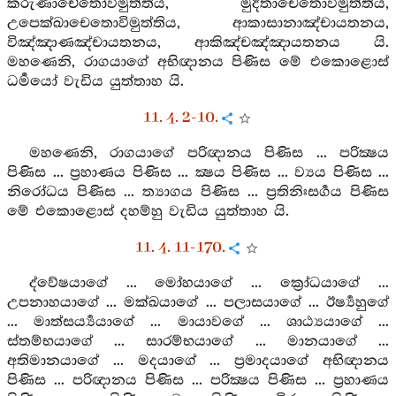
කරුණාචේතෝවිමුත්තිය, මුදිතාචෙතොවිමුත්තිය,
උපෙක්ඛාචෙතොවිමුත්තිය, ආකාසානාඤ්චායතනය,
විඤ්ඤාණඤ්චායතනය, ආකිඤ්චඤ්ඤායතනය යි.
මහණෙනි, රාගයාගේ අභිඥානය පිණිස මේ එකොළොස්
ධර්‍මයෝ වැඩිය යුත්තාහ යි.
11. 4. 2-10.
මහණෙනි, රාගයාගේ පරිඥානය පිණිස ... පරික්‍ෂය
පිණිස ... ප්‍රහාණය පිණිස ... ක්‍ෂය පිණිස ... ව්‍යය පිණිස ...
නිරෝධය පිණිස ... ත්‍යාගය පිණිස ... ප්‍රතිනිඃසර්‍ගය පිණිස
මේ එකොළොස් දහම්හු වැඩිය යුත්තාහ යි.
11. 4. 11-170.
ද්වේෂයාගේ ... මෝහයාගේ ... ක්‍රෝධයාගේ ...
උපනාහයාගේ ... මක්ඛයාගේ ... පලාසයාගේ ... ඊර්‍ෂ්‍යහුගේ
... මාත්සර්‍ය්‍යයාගේ ... මායාවගේ ... ශාඨ්‍යයාගේ ...
ස්තම්භයාගේ ... සාරම්භයාගේ ... මානයාගේ ...
අතිමානයාගේ ... මදයාගේ ... ප්‍රමාදයාගේ අභිඥානය
පිණිස ... පරිඥානය පිණිස ... පරික්‍ෂය පිණිස ... ප්‍රහාණය