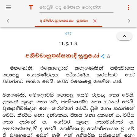
අනිච‍්චානුපස‍්සනා සුත‍්තං
677
11. 3. 1-8.
අනිච්චානුපස්සනාදි සූත්‍රයෝ
මහණෙනි, එකොළොස් කරුණෙකින් සමන්‍වාගත
ගොපලු ගොමණ්ඩලය පරිහරණය කරන්නට හෝ
වඩන්නට අභව්‍ය වෙයි. කවර එකොළොසෙකින යත්:
මහණෙනි, මෙලොව්හි ගොපලු තෙම රූපඥ නො වෙයි.
ලක්‍ෂණ කුශල නො වේ, මක්‍ෂිකාණ්ඩ නො හරනේ වෙයි.
ව්‍රණප්‍රතිච්ඡාදන නො කරන්නේ වෙයි. ධූම නො කරන්නේ
වෙයි. තීර්‍ත්‍ථය නො දන්නේය. පීතය නො දන්නේ ය. වීථිය
නො දන්නේ ය. ගෝචර කුශල නොවන්නේ ය.
අනවශේෂද්‍රෝහී ද වෙයි. ගෝපිතෘ වූ ගෝපරිනායක වූ යම්
ඒ වෘෂභයෝ වෙත් නම් උන් අතිරේක පූජායෙන් නො