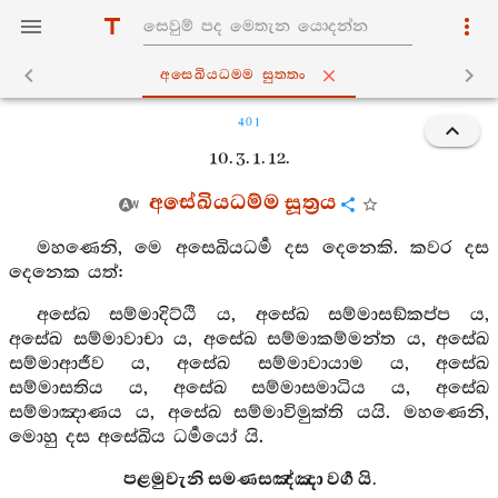
අසෙඛියධම‍්ම සුත‍්තං
401
10. 3. 1. 12.
අසේඛියධම්ම සූත්‍රය
මහණෙනි, මෙ අසෙඛියධර්‍ම දස දෙනෙකි. කවර දස
දෙනෙක යත්:
අසේඛ සම්මාදිට්ඨි ය, අසේඛ සම්මාසඞ්කප්ප ය,
අසේඛ සම්මාවාචා ය, අසේඛ සම්මාකම්මන්ත ය, අසේඛ
සම්මාආජීව ය, අසේඛ සම්මාවායාම ය, අසේඛ
සම්මාසතිය ය, අසේඛ සම්මාසමාධිය ය, අසේඛ
සම්මාඤාණය ය, අසේඛ සම්මාවිමුක්ති යයි. මහණෙනි,
මොහු දස අසේඛිය ධර්‍මයෝ යි.
පළමුවැනි සමණසඤ්ඤා වර්‍ග යි.