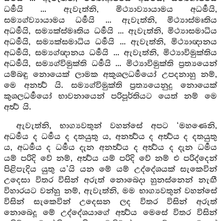
ධර්‍මයි ... ඇවැත්නි, මිථ්‍යාව්‍යායාමය අධර්‍මයි,
සම්‍යග්ව්‍යායාමය ධර්‍මයි ... ඇවැත්නි, මිථ්‍යාස්මෘතිය
අධර්‍මයි, සම්‍යක්ස්මෘතිය ධර්‍මයි ... ඇවැත්නි, මිථ්‍යාසමාධිය
අධර්‍මයි, සම්‍යක්සමාධිය ධර්‍මයි ... ඇවැත්නි, මිථ්‍යාඥානය
අධර්‍මයි, සම්‍යග්ඥානය ධර්‍මයි ... ඇවැත්නි, මිථ්‍යාවිමුක්තිය
අධර්‍මයි, සම්‍යග්විමුක්ති ධර්‍මයි ... මිථ්‍යාවිමුක්ති ප්‍රත්‍යයෙන්
යම්බඳු නොයෙක් ලාමක අකුශලධර්‍මයෝ උපදනාහු නම්,
මෙ අනර්‍ත්‍ථ යි. සම්‍යග්විමුක්ති ප්‍රත්‍යයෙනුදු නොයෙක්
කුශලධර්‍මයෝ භාවනායෙන් පරිපූර්තියට යෙත් නම් මෙ
අර්‍ත්‍ථ යි.
ඇවැත්නි, භාග්‍යවතුන් වහන්සේ අපට ‘මහණෙනි,
අධර්‍මය ද ධර්‍මය ද දතයුතු ය, අනර්‍ත්‍ථය ද අර්‍ත්‍ථය ද දතයුතු
ය, අධර්‍මය ද ධර්‍මය දැන අනර්‍ත්‍ථය ද අර්‍ත්‍ථය ද දැන ධර්‍මය
යම් පරිදි වේ නම්, අර්‍ත්‍ථය යම් පරිදි වේ නම් එ පරිද්දෙන්
පිළිපැදිය යුතු ය’යි යන මේ යම් උද්දේශයක් සැකෙවින්
උදෙසා විතර විසින් අරුත් නොබෙදා හුනස්නෙන් නැඟී
විහාරයට වන්හු නම්, ඇවැත්නි, මම භාග්‍යවතුන් වහන්සේ
විසින් සැකෙවින් උදෙසන ලද විතර විසින් අරුත්
නොබෙදූ මේ උද්දේශයාගේ අර්‍ත්‍ථය මෙසේ විතර විසින්