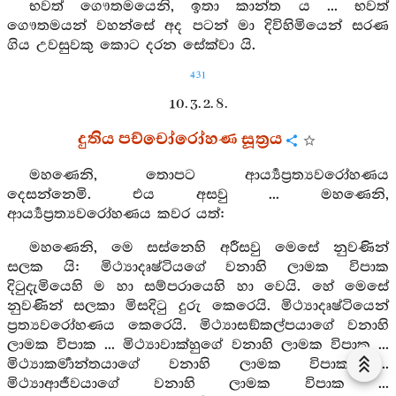
භවත් ගෞතමයෙනි, ඉතා කාන්ත ය ... භවත්
ගෞතමයන් වහන්සේ අද පටන් මා දිවිහිමියෙන් සරණ
ගිය උවසුවකු කොට දරන සේක්වා යි.
431
10. 3. 2. 8.
දුතිය පච්චෝරෝහණ සූත්‍රය
මහණෙනි, තොපට ආර්‍ය්‍යප්‍රත්‍යවරෝහණය
දෙසන්නෙමි. එය අසවු ... මහණෙනි,
ආර්‍ය්‍යප්‍රත්‍යවරෝහණය කවර යත්:
මහණෙනි, මෙ සස්නෙහි අරීසවු මෙසේ නුවණින්
සලක යි: මිථ්‍යාදෘෂ්ටියගේ වනාහි ලාමක විපාක
දිටුදැමියෙහි ම හා සම්පරායෙහි හා වෙයි. හේ මෙසේ
නුවණින් සලකා මිසදිටු දුරු කෙරෙයි. මිථ්‍යාදෘෂ්ටියෙන්
ප්‍රත්‍යවරෝහණය කෙරෙයි. මිථ්‍යාසඞ්කල්පයාගේ වනාහි
ලාමක විපාක ... මිථ්‍යාවාක්හුගේ වනාහි ලාමක විපාක ...
මිථ්‍යාකර්‍මාන්තයාගේ වනාහි ලාමක විපාක ...
මිථ්‍යාආජීවයාගේ වනාහි ලාමක විපාක ...