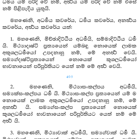
ධර්‍මය යම් පරිදි වේ නම්, අර්‍ත්‍ථය යම් පරිදි වේ නම් එසේ
නම් පිළිපැදිය යුතුයි.
මහණෙනි, අධර්‍මය කවරේය, ධර්‍මය කවරේය, අනර්‍ත්‍ථය
කවරේය, අර්‍ත්‍ථය කවරේය යත්:
1. මහණෙනි, මිච්ඡාදිට්ඨිය අධර්‍මයි, සම්මාදිට්ඨිය ධර්‍ම
යි. මිථ්‍යාදෘෂ්ටි ප්‍රත්‍යයෙන් යම්බඳු නොයෙක් ලාමක
අකුශලධර්‍මයෝ උපදනාහු නම්, මේ අනර්‍ත්‍ථ වෙයි.
සම්‍යග්දෘෂ්ටිප්‍රත්‍යයෙන් නොයෙක් කුශලධර්‍මයෝ
භාවනායෙන් පරිපූර්තියට යෙත් නම් මේ අර්‍ත්‍ථ වෙයි.
405
2. මහණෙනි, මිථ්‍යාසංකල්පය අධර්‍මයි,
සම්‍යක්සංකල්පය ධර්‍ම යි. මිථ්‍යාසංකල්ප ප්‍රත්‍යයෙන් යම් ම
නොයෙක් ලාමක අකුශලධර්‍මයෝ උපදනාහු නම්, මේ
අනර්‍ත්‍ථ යි. සම්‍යග්සංකල්ප ප්‍රත්‍යයෙන් නොයෙක්
කුශලධර්‍මයෝ භාවනායෙන් පරිපූර්තියට යෙත් නම් මේ
අර්‍ත්‍ථ යි.
3. මහණෙනි, මිථ්‍යාවාක් අධර්‍මයි, සම්‍යග්වාක් ධර්‍ම යි.