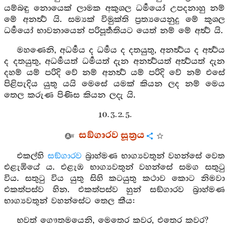
යම්බඳු නොයෙක් ලාමක අකුශල ධර්‍මයෝ උපදනාහු නම්
මේ අනර්‍ත්‍ථ යි. සම්‍යක් විමුක්ති ප්‍රත්‍යයෙනුදු මේ කුශල
ධර්‍මයෝ භාවනායෙන් පරිපූර්‍තතියට යෙත් නම් මේ අර්‍ත්‍ථ යි.
මහණෙනි, අධර්‍මය ද ධර්‍මය ද දතයුතු, අනර්‍ත්‍ථය ද අර්‍ත්‍ථය
ද දතයුතු, අධර්‍මයත් ධර්‍මයත් දැන අනර්‍ත්‍ථයත් අර්‍ත්‍ථයත් දැන
දහම් යම් පරිදි වේ නම් අනර්‍ත්‍ථ යම් පරිදි වේ නම් එසේ
පිළිපැදිය යුතු යයි මෙසේ යමක් කියන ලද නම් මෙය
තෙල කරුණ පිණිස කියන ලදැ යි.
10. 3. 2. 5.
සඞ්ගාරව සූත්‍රය
එකල්හි
සඞ්ගාරව
බ්‍රාහ්මණ භාග්‍යවතුන් වහන්සේ වෙත
එළැඹියේ ය. එළැඹ භාග්‍යවතුන් වහන්සේ සමග සතුටු
විය. සතුටු විය යුතු සිහි කටයුතු කථාව කොට නිමවා
එකත්පස්ව හින. එකත්පස්ව හුන් සඞ්ගාරව බ්‍රාහ්මණ
භාග්‍යවතුන් වහන්සේට තෙල කීය:
භවත් ගෞතමයෙනි, මෙතෙර කවර, එතෙර කවර?