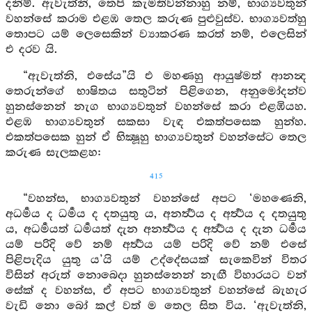
දනිම්. ඇවැත්නි, තෙපි කැමතිවන්නාහු නම්, භාග්‍යවතුන්
වහන්සේ කරාම එළඹ තෙල කරුණ පුළුවුස්ව. භාග්‍යවත්හු
තොපට යම් ලෙසෙකින් ව්‍යාකරණ කරත් නම්, එලෙසින්
එ දරව යි.
“ඇවැත්නි, එසේය”යි එ මහණහු ආයුෂ්මත් ආනන්‍ද
තෙරුන්ගේ භාෂිතය සතුටින් පිළිගෙන, අනුමෝදන්ව
හුනස්නෙන් නැග භාග්‍යවතුන් වහන්සේ කරා එළඹියහ.
එළඹ භාග්‍යවතුන් සකසා වැඳ එකත්පසෙක හුන්හ.
එකත්පසෙක හුන් ඒ භික්‍ෂූහු භාග්‍යවතුන් වහන්සේට තෙල
කරුණ සැලකළහ:
415
“වහන්ස, භාග්‍යවතුන් වහන්සේ අපට ‘මහණෙනි,
අධර්‍මය ද ධර්‍මය ද දතයුතු ය, අනර්‍ත්‍ථය ද අර්‍ත්‍ථය ද දතයුතු
ය, අධර්‍මයත් ධර්‍මයත් දැන අනර්‍ත්‍ථය ද අර්‍ත්‍ථය ද දැන ධර්‍මය
යම් පරිදි වේ නම් අර්‍ත්‍ථය යම් පරිදි වේ නම් එසේ
පිළිපැදිය යුතු ය’යි යම් උද්දේසයක් සැකෙවින් විතර
විසින් අරුත් නොබෙදා හුනස්නෙන් නැඟී විහාරයට වන්
සේක් ද වහන්ස, ඒ අපට භාග්‍යවතුන් වහන්සේ බැහැර
වැඩි නො බෝ කල් වත් ම තෙල සිත විය. ‘ඇවැත්නි,