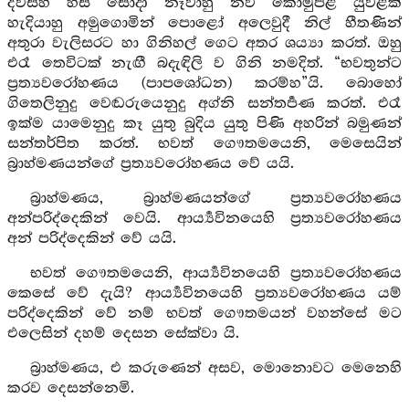
දවස්හි හිස් සෝදා නෑවාහු නව කොමුපිළී යුවළක්
හැදියාහු අමුගොමින් පොළෝ අලෙවුදී නිල් හීතණින්
අතුරා වැලිසරට හා ගිනිහල් ගෙට අතර ශය්‍යා කරත්. ඔහු
එරෑ තෙවිටක් නැඟී බදැඳිලි ව ගිනි නමදිත්. “භවතුන්ට
ප්‍රත්‍යවරෝහණය (පාපශෝධන) කරම්හ”යි. බොහෝ
ගිතෙලිනුදු වෙඬරුයෙනුදු අග්නි සන්තර්‍පණ කරත්. එරෑ
ඉක්ම යාමෙනුදු කෑ යුතු බුදිය යුතු පිණි අහරින් බමුණන්
සන්තර්පිත කරත්. භවත් ගෞතමයෙනි, මෙසෙයින්
බ්‍රාහ්මණයන්ගේ ප්‍රත්‍යවරෝහණය වේ යයි.
බ්‍රාහ්මණය, බ්‍රාහ්මණයන්ගේ ප්‍රත්‍යවරෝහණය
අන්පරිද්දෙකින් වෙයි. ආර්‍ය්‍යවිනයෙහි ප්‍රත්‍යවරෝහණය
අන් පරිද්දෙකින් වේ යයි.
භවත් ගෞතමයෙනි, ආර්‍ය්‍යවිනයෙහි ප්‍රත්‍යවරෝහණය
කෙසේ වේ දැයි? ආර්‍ය්‍යවිනයෙහි ප්‍රත්‍යවරෝහණය යම්
පරිද්දෙකින් වේ නම් භවත් ගෞතමයන් වහන්සේ මට
එලෙසින් දහම් දෙසන සේක්වා යි.
බ්‍රාහ්මණය, එ කරුණෙන් අසව, මොනොවට මෙනෙහි
කරව දෙසන්නෙමි.