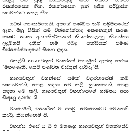
සතුටු විය යුතු සිහිකටයුතු කථා කොට නිමවා
එකත්පසෙක හින. එකත්පසෙක හුන් අජිත පරිව්‍රාජක
භගවත්හට තෙල කීය.
භවත් ගෞතමයෙනි, අපගේ පණ්ඩිත නම් සබ්‍රම්සරෙක්
ඇත. ඔහු විසින් යම් චිත්තෝත්පාද කෙනෙකුන් කරණ
කොට ගෙන අන්‍යතීර්‍ත්‍ථකයෝ නිගන්නාලදහු නිගන්නා
ලදුම්හයි දනිත් නම් එබඳු පන්සියක් පමණ
චිත්තෝත්පාදයෝ සිතන ලදහ.
එකල්හි භාග්‍යවතුන් වහන්සේ මහණුන් ඇමතූ සේක:
“මහණෙනි, තෙපි පණ්ඩිත වස්තූන් දරවුදැ”යි.
භාග්‍යවතුන් වහන්සේ යමක් වදාරනසේක් නම්
භාග්‍යවත්නි, තෙල සඳහා මෙ කලි, සුගතයෙනි, තෙල
සඳහා මෙ කලි, භාග්‍යවතුන් වහන්සේගේ භාෂිතය අසා
භික්‍ෂූහු දරත්හ යි.
මහණෙනි, එහෙයින් ම අසවු, මොනොවට මෙනෙහි
කරවු, කියන්නෙමි යි.
වහන්ස, එසේ ය යි එ මහණහු භාග්‍යවතුන් වහන්සේට