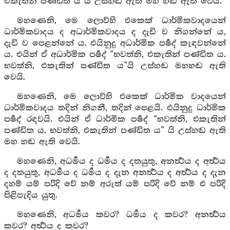
එකැතින් පණ්ඩිත ය”යි උස්හඬ ඇති මහ හඬ ඇති වෙයි.
මහණෙනි, මෙ ලොව්හි එකෙක් ධාර්මිකවාදයෙන්
ධාර්මිකවාදය ද අධාර්මිකවාදය ද දැඩි ව නිගන්නේ ය,
දැඩි ව පෙළන්නේ ය. එයිනුදු අධාර්මික පර්‍ෂද් කැඳවන්නේ
ය. එයින් ඒ අධාර්මික පර්‍ෂද් “භවත්නි, එකැතින් පණ්ඩිත ය.
භවත්නි, එකැතින් පණ්ඩිත ය”යි උස්හඬ මහහඬ ඇති
වෙයි.
මහණෙනි, මෙ ලොව්හි එකෙක් ධාර්මික වාදයෙන්
ධාර්මිකවාදය තදින් නිගනී, තදින් පෙළයි. එයිනුදු ධාර්මික
පර්‍ෂද් රඳවයි. එයින් ඒ ධාර්මික පර්‍ෂද් “භවත්නි, එකැතින්
පණ්ඩිත ය. භවත්නි, එකැතින් පණ්ඩිත ය” යි උස්හඬ ඇති
මහ හඬ ඇති වෙයි.
මහණෙනි, අධර්‍මය ද ධර්‍මය ද දතයුතු, අනර්‍ත්‍ථය ද අර්‍ත්‍ථය
ද දතයුතු, අධර්‍මය ද ධර්‍මය ද දැන අනර්‍ත්‍ථය ද අර්‍ත්‍ථය ද දැන
දහම් යම් පරිදි වේ නම් අරුත් යම් පරිදි වේ නම් එ පරිදි
පිළිපැදිය යුතු.
මහණෙනි, අධර්‍මය කවර? ධර්‍මය ද කවර? අනර්‍ත්‍ථය
කවර? අර්‍ත්‍ථය ද කවර?