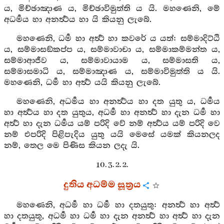
ය, මිච්ඡාඤාණ ය, මිච්ඡාවිමුත්ති ය යි. මහණෙනි, මේ
අධර්‍මය හා අනර්‍ත්‍ථය හා යි කියනු ලැබේ.
මහණෙනි, ධර්‍ම හා අර්‍ත්‍ථ හා කවරේ ය යත්: සම්මාදිට්ඨි
ය, සම්මාසඞ්කප්ප ය, සම්මාවාචා ය, සම්මාකම්මන්ත ය,
සම්මාආජීව ය, සම්මාවායාම ය, සම්මාසති ය,
සම්මාසමාධි ය, සම්මාඤාණ ය, සම්මාවිමුත්ති ය යි.
මහණෙනි, ධර්‍ම හා අර්‍ත්‍ථ යයි කියනු ලැබේ.
මහණෙනි, අධර්‍මය හා අනර්‍ත්‍ථය හා දත යුතු ය, ධර්‍මය
හා අර්‍ත්‍ථය හා දත යුතුය, අධර්‍ම හා අනර්‍ත්‍ථ හා දැන ධර්‍ම හා
අර්‍ත්‍ථ හා දැන ධර්‍මය යම් පරිදි වේ නම් අර්‍ත්‍ථය යම් පරිදි වෙ
නම් එපරිදි පිළිපැදිය යුතු යයි මෙසේ යමක් කියනලද
නම්, තෙල මෙ පිණිස කියන ලදැ යි.
10. 3. 2. 2.
දුතිය අධම්ම සූත්‍රය
මහණෙනි, අධර්‍ම හා ධර්‍ම හා දතයුතු: අනර්‍ත්‍ථ හා අර්‍ත්‍ථ
හා දතයුතු, අධර්‍ම හා ධර්‍ම හා දැන අනර්‍ත්‍ථ හා අර්‍ත්‍ථ හා දැන