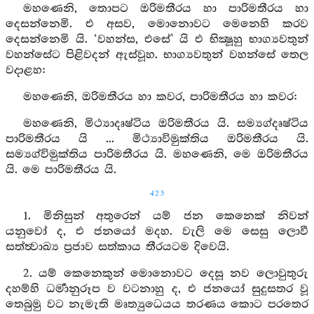
මහණෙනි, තොපට ඔරිමතීරය හා පාරිමතීරය හා
දෙසන්නෙමි. එ අසව, මොනොවට මෙනෙහි කරව
දෙසන්නෙමි යි. ‘වහන්ස, එසේ’ යි එ භික්‍ෂූහු භාග්‍යවතුන්
වහන්සේට පිළිවදන් ඇස්වූහ. භාග්‍යවතුන් වහන්සේ තෙල
වදාළහ:
මහණෙනි, ඔරිමතීරය හා කවර, පාරිමතීරය හා කවර:
මහණෙනි, මිථ්‍යාදෘෂ්ටිය ඔරිමතීරය යි. සම්‍යග්දෘෂ්ටිය
පාරිමතීරය යි ... මිථ්‍යාවිමුක්තිය ඔරිමතීරය යි.
සම්‍යග්විමුක්තිය පාරිමතීරය යි. මහණෙනි, මෙ ඔරිමතීරය
යි. මෙ පාරිමතීරය යි.
425
1. මිනිසුන් අතුරෙන් යම් ජන කෙනෙක් නිවන්
යනුවෝ ද, එ ජනයෝ මදහ. වැලි මෙ සෙසු ලොවී
සත්ත්‍වාඛ්‍ය ප්‍රජාව සත්කාය තීරයටම දිවෙයි.
2. යම් කෙනෙකුන් මොනොවට දෙසූ නව ලොවුතුරු
දහම්හි ධර්‍මානුරූප ව වටනාහු ද, එ ජනයෝ සුදුසතර වූ
තෙබුමු වට නැමැති මෘත්‍යුධෙයය තරණය කොට පරතෙර