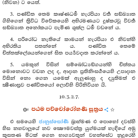
(නිවන) ට යෙත්.
3. පණ්ඩිත තෙම කෘෂ්ණධර්‍ම හැරපියා වර්‍ත සඞ්ඛ්‍යාත
ගිහිගෙන් ත්‍රිවිධ විවේකයෙහි අභිරමණයට දුෂ්කරවූ විවර්‍ත
සඞ්ඛ්‍යාත අනෝකයට පැමිණ ශුක්ල ධර්‍ම වඩනේ ය.
4. පරිරෝධ නැතියේ කාමයන් හැරපියා එ නිවන්හි
අභිරතිය පතන්නේ ය. පණ්ඩිත තෙමේ
චිත්තක්ලේශයන්ගෙන් සිත පර්‍ය්‍යවදාත කරන්නේ ය.
5. යමකුන් විසින් සම්බෝධ්‍යඞ්ගයන්හි චිත්තය
මොනොවට වඩන ලද ද, ආදාන ප්‍රතිනිඃසර්‍ගයෙහි උපාදාන
විසින් නො ගෙන යමෙක් ඇලුණාහු ද ද්‍යුතිමත් එ
ක්‍ෂීණාස්‍රව පණ්ඩිතයෝ ලොව්හි පිරිනිවියහ යි.
10. 3. 2. 7.
පඨම පච්චෝරෝහණී සූත්‍රය
එ සමයෙහි
ජානුස්සෝණී
බ්‍රාහ්මණ එ පොහෝ දවස්හි
හිස නහවාලූයේ නව ක්‍ෂෞමවස්ත්‍ර යුග්මයක් හැඳියේ අමු
කුසතණ මිටක් ගෙන භාග්‍යවතුන් වහන්සේට නුදුරෙහි