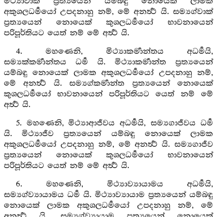
මිථ්‍යාවාක් ප්‍රත්‍යයෙන් යම්බඳු නොයෙක් ලාමක
අකුශලධර්‍මයෝ උපදනාහු නම්, මේ අනර්‍ත්‍ථ යි. සම්‍යග්වාක්
ප්‍රත්‍යයෙන් නොයෙක් කුශලධර්‍මයෝ භාවනායෙන්
පරිපූර්තියට යෙත් නම් මේ අර්‍ත්‍ථ යි.
4. මහණෙනි, මිථ්‍යාකර්‍මාන්තය අධර්‍මයි,
සම්‍යක්කර්‍මාන්තය ධර්‍ම යි. මිථ්‍යාකර්‍මාන්ත ප්‍රත්‍යයෙන්
යම්බඳු නොයෙක් ලාමක අකුශලධර්‍මයෝ උපදනාහු නම්,
මේ අනර්‍ත්‍ථ යි. සම්‍යග්කර්‍මාන්ත ප්‍රත්‍යයෙන් නොයෙක්
කුශලධර්‍මයෝ භාවනායෙන් පරිපූර්තියට යෙත් නම් මේ
අර්‍ත්‍ථ යි.
5. මහණෙනි, මිථ්‍යාආජීවය අධර්‍මයි, සම්‍යගාජීවය ධර්‍ම
යි. මිථ්‍යාජීව ප්‍රත්‍යයෙන් යම්බඳු නොයෙක් ලාමක
අකුශලධර්‍මයෝ උපදනාහු නම්, මේ අනර්‍ත්‍ථ යි. සම්‍යගාජීව
ප්‍රත්‍යයෙන් නොයෙක් කුශලධර්‍මයෝ භාවනායෙන්
පරිපූර්තියට යෙත් නම් මේ අර්‍ත්‍ථ යි.
6. මහණෙනි, මිථ්‍යාව්‍යායාමය අධර්‍මයි,
සම්‍යග්ව්‍යායාමය ධර්‍ම යි. මිථ්‍යාව්‍යායාම ප්‍රත්‍යයෙන් යම්බඳු
නොයෙක් ලාමක අකුශලධර්‍මයෝ උපදනාහු නම්, මේ
අනර්‍ත්‍ථ යි. සම්‍යග්ව්‍යායාම ප්‍රත්‍යයෙන් නොයෙක්