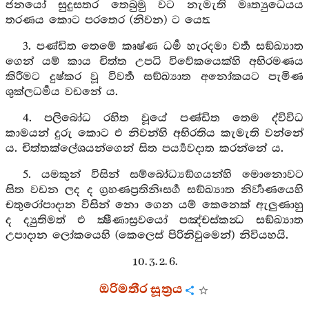
ජනයෝ සුදුසතර තෙබුමු වට නැමැති මෘත්‍යුධෙයය
තරණය කොට පරතෙර (නිවන) ට යෙත්‍.
3. පණ්ඩිත තෙමේ කෘෂ්ණ ධර්‍ම හැරදමා වර්‍ත සඞ්ඛ්‍යාත
ගෙන් යම් කාය චිත්ත උපධි විවේකයෙක්හි අභිරමණය
කිරීමට දුෂ්කර වූ විවර්‍ත සඞ්ඛ්‍යාත අනෝකයට පැමිණ
ශුක්ලධර්‍මය වඩනේ ය.
4. පලිබෝධ රහිත වූයේ පණ්ඩිත තෙම ද්විවිධ
කාමයන් දුරු කොට එ නිවන්හි අභිරතිය කැමැති වන්නේ
ය. චිත්තක්ලේශයන්ගෙන් සිත පර්‍ය්‍යවදාත කරන්නේ ය.
5. යමකුන් විසින් සම්බෝධ්‍යඞ්ගයන්හි මොනොවට
සිත වඩන ලද ද ග්‍රහණප්‍රතිනිඃසර්‍ග සඞ්ඛ්‍යාත නිර්‍වාණයෙහි
චතුරෝපාදාන විසින් නො ගෙන යම් කෙනෙක් ඇලුණාහු
ද ද්‍යුතිමත් එ ක්‍ෂීණාස්‍රවයෝ පඤ්චස්කන්‍ධ සඞ්ඛ්‍යාත
උපාදාන ලෝකයෙහි (කෙලෙස් පිරිනිවුමෙන්) නිවියහයි.
10. 3. 2. 6.
ඔරිමතීර සූත්‍රය