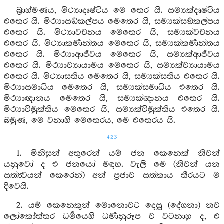
බ්‍රාහ්මණය, මිථ්‍යාදෘෂ්ටිය මෙ තෙර යි. සම්‍යක්දෘෂ්ටිය
එතෙර යි. මිථ්‍යාසඞ්කල්පය මෙතෙර යි, සම්‍යක්සඞ්කල්පය
එතෙර යි. මිථ්‍යාවචනය මෙතෙර යි, සම්‍යක්වචනය
එතෙර යි. මිථ්‍යාකර්‍මාන්තය මෙතෙර යි, සම්‍යක්කර්‍මාන්තය
එතෙර යි. මිථ්‍යාආජීවය මෙතෙර යි, සම්‍යක්ආජීවය
එතෙර යි. මිථ්‍යාව්‍යායාමය මෙතෙර යි, සම්‍යක්ව්‍යායාමය
එතෙර යි. මිථ්‍යාසතිය මෙතෙර යි, සම්‍යක්සතිය එතෙර යි.
මිථ්‍යාසමාධිය මෙතෙර යි, සම්‍යක්සමාධිය එතෙර යි.
මිථ්‍යාඥානය මෙතෙර යි, සම්‍යක්ඥානය එතෙර යි.
මිථ්‍යාවිමුක්තිය මෙතෙර යි, සම්‍යක්විමුක්තිය එතෙර යි.
බමුණ, මෙ වනාහි මෙතෙරය, මෙ එතෙරය යි.
423
1. මිනිසුන් අතුරෙන් යම් ජන කෙනෙක් නිවන්
යනුවෝ ද එ ජනයෝ මඳහ. වැලි මෙ (නිවන් යන
සත්ත්‍වයන් කෙරෙන්) අන් ප්‍රජාව සත්කාය තීරයට ම
දිවෙයි.
2. යම් කෙනෙකුන් මොනොවට දෙසූ (දේශනා) නව
ලෝකෝත්තර ධර්‍මයෙහි ධර්‍මානුරූප ව වටනාහු ද, එ