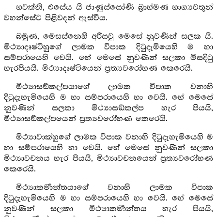
භවත්නි, එසේය යි ජාණුස්සෝණි බ්‍රාහ්මණ භාග්‍යවතුන්
වහන්සේට පිළිවදන් ඇස්වීය.
බමුණ, මෙසස්නෙහි අරීසවු මෙසේ නුවණින් සලක යි.
මිථ්‍යාදෘෂ්ටිහුගේ ලාමක විපාක දිටුදැමියෙහි ම හා
සම්පරායෙහි වෙයි. හේ මෙසේ නුවණින් සලකා මිසදිටු
හැරපියයි. මිථ්‍යාදෘෂ්ටියෙන් ප්‍රත්‍යවරෝහණ කෙරෙයි.
මිථ්‍යාසඞ්කල්පයාගේ ලාමක විපාක වනාහි
දිටුදැහැමියෙහි ම හා සම්පරායෙහි හා වෙයි. හේ මෙසේ
නුවණින් සලකා මිථ්‍යාසඞ්කල්ප හැර පියයි,
මිථ්‍යාසඞ්කල්පයෙන් ප්‍රත්‍යවරෝහණ කෙරෙයි.
මිථ්‍යාවාක්හුගේ ලාමක විපාක වනාහි දිටුදැහැමියෙහි ම
හා සම්පරායෙහි හා වෙයි. හේ මෙසේ නුවණින් සලකා
මිථ්‍යාවචනය හැර පියයි, මිථ්‍යාවචනයෙන් ප්‍රත්‍යවරෝහණ
කෙරෙයි.
මිථ්‍යාකර්‍මාන්තයාගේ වනාහි ලාමක විපාක
දිටුදැහැමියෙහි ම හා සම්පරායෙහි හා වෙයි. හේ මෙසේ
නුවණින් සලකා මිථ්‍යාකර්‍මාන්තය හැර පියයි,