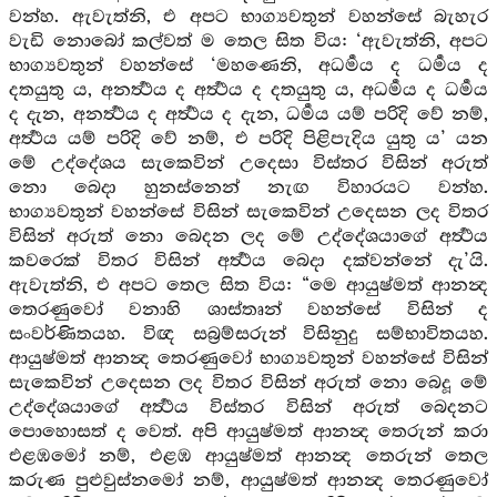
වන්හ. ඇවැත්නි, එ අපට භාග්‍යවතුන් වහන්සේ බැහැර
වැඩි නොබෝ කල්වත් ම තෙල සිත විය: ‘ඇවැත්නි, අපට
භාග්‍යවතුන් වහන්සේ ‘මහණෙනි, අධර්‍මය ද ධර්‍මය ද
දතයුතු ය, අනර්‍ත්‍ථය ද අර්‍ත්‍ථය ද දතයුතු ය, අධර්‍මය ද ධර්‍මය
ද දැන, අනර්‍ත්‍ථය ද අර්‍ත්‍ථය ද දැන, ධර්‍මය යම් පරිදි වේ නම්,
අර්‍ත්‍ථය යම් පරිදි වේ නම්, එ පරිදි පිළිපැදිය යුතු ය’ යන
මේ උද්දේශය සැකෙවින් උදෙසා විස්තර විසින් අරුත්
නො බෙදා හුනස්නෙන් නැඟ විහාරයට වන්හ.
භාග්‍යවතුන් වහන්සේ විසින් සැකෙවින් උදෙසන ලද විතර
විසින් අරුත් නො බෙදන ලද මේ උද්දේශයාගේ අර්‍ත්‍ථය
කවරෙක් විතර විසින් අර්‍ත්‍ථය බෙදා දක්වන්නේ දැ’යි.
ඇවැත්නි, එ අපට තෙල සිත විය: “මෙ ආයුෂ්මත් ආනන්‍ද
තෙරණුවෝ වනාහි ශාස්තෘන් වහන්සේ විසින් ද
සංවර්ණිතයහ. විඥ සබ්‍රම්සරුන් විසිනුදු සම්භාවිතයහ.
ආයුෂ්මත් ආනන්‍ද තෙරණුවෝ භාග්‍යවතුන් වහන්සේ විසින්
සැකෙවින් උදෙසන ලද විතර විසින් අරුත් නො බෙදූ මේ
උද්දේශයාගේ අර්‍ත්‍ථය විස්තර විසින් අරුත් බෙදනට
පොහොසත් ද වෙත්. අපි ආයුෂ්මත් ආනන්‍ද තෙරුන් කරා
එළඹමෝ නම්, එළඹ ආයුෂ්මත් ආනන්‍ද තෙරුන් තෙල
කරුණ පුළුවුස්නමෝ නම්, ආයුෂ්මත් ආනන්‍ද තෙරණුවෝ