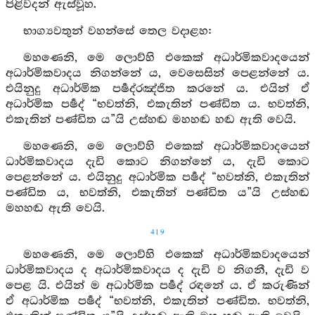
පිළිවදන් ඇස්වූහ.
භාග්‍යවතුන් වහන්සේ තෙල වදාළහ:
මහණෙනි, මෙ ලොව්හි එකෙක් අධාර්මිකවාදයෙන්
අධාර්මිකවාදය නිගන්නේ ය, වෙසෙසින් පෙළන්නේ ය.
එයිනුදු අධාර්මික පර්‍ෂද්රඤ්ජිත කරනේ ය. එයින් ඒ
අධාර්මික පර්‍ෂද් “භවත්නි, එකැතින් පණ්ඩිත ය. භවත්නි,
එකැතින් පණ්ඩිත ය”යි උස්හඬ මහහඬ හඬ ඇති වෙයි.
මහණෙනි, මෙ ලොව්හි එකෙක් අධාර්මිකවාදයෙන්
ධාර්මිකවාදය දැඩි කොට නිගන්නේ ය, දැඩි කොට
පෙළන්නේ ය. එයිනුදු අධාර්මික පර්‍ෂද් “භවත්නි, එකැතින්
පණ්ඩිත ය, භවත්නි, එකැතින් පණ්ඩිත ය”යි උස්හඬ
මහහඬ ඇති වෙයි.
419
මහණෙනි, මෙ ලොව්හි එකෙක් අධාර්මිකවාදයෙන්
ධාර්මිකවාදය ද අධාර්මිකවාදය ද දැඩි ව නිගනී, දැඩි ව
පෙළ යි. එයින් ම අධාර්මික පර්‍ෂද් රඳනේ ය. ඒ කරුණින්
ඒ අධාර්මික පර්‍ෂද් “භවත්නි, එකැතින් පණ්ඩිත. භවත්නි,