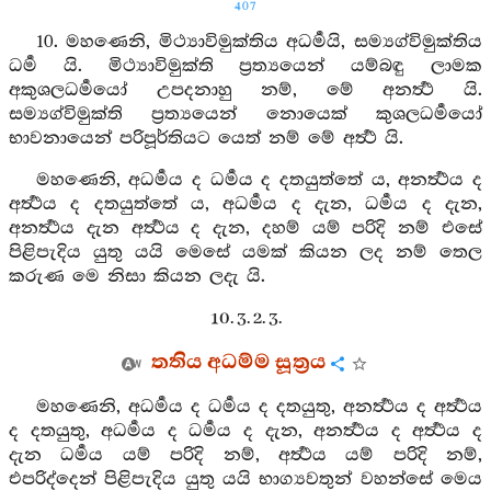
407
10. මහණෙනි, මිථ්‍යාවිමුක්තිය අධර්‍මයි, සම්‍යග්විමුක්තිය
ධර්‍ම යි. මිථ්‍යාවිමුක්ති ප්‍රත්‍යයෙන් යම්බඳු ලාමක
අකුශලධර්‍මයෝ උපදනාහු නම්, මේ අනර්‍ත්‍ථ යි.
සම්‍යග්විමුක්ති ප්‍රත්‍යයෙන් නොයෙක් කුශලධර්‍මයෝ
භාවනායෙන් පරිපූර්තියට යෙත් නම් මේ අර්‍ත්‍ථ යි.
මහණෙනි, අධර්‍මය ද ධර්‍මය ද දතයුත්තේ ය, අනර්‍ත්‍ථය ද
අර්‍ත්‍ථය ද දතයුත්තේ ය, අධර්‍මය ද දැන, ධර්‍මය ද දැන,
අනර්‍ත්‍ථය දැන අර්‍ත්‍ථය ද දැන, දහම් යම් පරිදි නම් එසේ
පිළිපැදිය යුතු යයි මෙසේ යමක් කියන ලද නම් තෙල
කරුණ මෙ නිසා කියන ලදැ යි.
10. 3. 2. 3.
තතිය අධම්ම සූත්‍රය
මහණෙනි, අධර්‍මය ද ධර්‍මය ද දතයුතු, අනර්‍ත්‍ථය ද අර්‍ත්‍ථය
ද දතයුතු, අධර්‍මය ද ධර්‍මය ද දැන, අනර්‍ත්‍ථය ද අර්‍ත්‍ථය ද
දැන ධර්‍මය යම් පරිදි නම්, අර්‍ත්‍ථය යම් පරිදි නම්,
එපරිද්දෙන් පිළිපැදිය යුතු යයි භාග්‍යවතුන් වහන්සේ මෙය