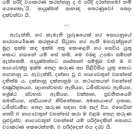
යම් පරිදි ව්‍යාකරණ කරන්නහු ද එ පරිදි දරන්නමෝ නම්
යෙහෙකැ’යි. ආයුෂ්මත් ආනන්‍ද තෙරණුවෝ බෙදා
දක්වත්වා යි.
411
ඇවැත්නි, හර කැමැති පුරුෂයෙක් හර සොයනුයේ
සාරපර්‍ය්‍යෙෂණ කරනුයේ සිටුනා හර ඇති මහරුක්හුගේ
මුල ඉක්ම කඳ ඉක්ම අතු කොළෙහි හර සෙවිය යුතු
කොට හඟනේ යම් සේ නම්, මෙ එබඳු උපමා සම්පත්
ඇත්තෙකි. ආයුෂ්මත්හට ශාස්තෘන් සම්මුඛ වත් ම එ
භාග්‍යවත්හු ඉක්ම තෙල කරුණ අප පිළිවිසිය යුතු කොට
හඟනාහු ය. ඇවැත්නි, දන්නා වූ එ භාග්‍යවතුන් වහන්සේ
දනිත්ම ය, දක්නාහු දක්නාහුම ය. තථාගතයන් වහන්සේ
චක්‍ෂූර්භූතයහ, ඥානස්වභාව ඇතියහ, ධර්‍මස්වභාව ඇතියහ,
ශ්‍රේෂ්ඨ ස්වභාව ඇතියහ, වක්තෘහ, ප්‍රවර්‍තනයෙහි
සමර්‍ත්‍ථයහ, අර්‍ත්‍ථයාගේ නිර්නේතෘහ, අමෘතයාගේ දාතෘහ,
ධර්‍මස්වාමීහ. තෙල කරුණ සඳහා එම කල් විය. එහෙයින්
තෙපි එ භාග්‍යවතුන් වහන්සේ කරා ම එළඹ තෙල කරුණ
පුළුවුස්ව. භාග්‍යවතුන් වහන්සේ යම් පරිද්දෙකින් තොපට
ව්‍යාකරණ කෙරෙත්නම්, එ පරිද්දෙන් එය දරව යි.