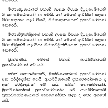
කෙරෙයි.
මිථ්‍යාඥානයාගේ වනාහි ලාමක විපාක දිටුදැහැමියෙහි
ම හා සම්පරායෙහි හා වෙයි. හේ මෙසේ නුවණින් සලකා
මිථ්‍යාඥානය හැර පියයි, මිථ්‍යාඥානයෙන් ප්‍රත්‍යවරෝහණ
කෙරෙයි.
මිථ්‍යාවිමුක්තිහුගේ වනාහි ලාමක විපාක දිටුදැහැමියෙහි
ම හා සම්පරායෙහි හා වෙයි. හේ මෙසේ නුවණින් සලකා
මිථ්‍යාවිමුක්ති හැරපියා මිථ්‍යාවිමුක්තියෙන් ප්‍රත්‍යවරෝහණ
කෙරෙයි.
බ්‍රාහ්මණය, මෙසේ වනාහි ආර්‍ය්‍යවිනයෙහි
ප්‍රත්‍යවරෝහණ වේ යයි.
භවත් ගෞතමයෙනි, බ්‍රාහ්මණයන්ගේ ප්‍රත්‍යවරෝහණ
අන් පරිද්දෙකින් වෙයි. ආර්‍ය්‍යවිනයෙහි ප්‍රත්‍යවරෝහණය ද
අන් පරිද්දෙකින් වේ යයි. භවත් ගෞතමයෙනි,
බ්‍රාහ්මණයන්ගේ ප්‍රත්‍යවරෝහණය මේ ආර්‍ය්‍යවිනයෙහි
ප්‍රත්‍යවරෝහණයාගේ සොළොස්වන කලා ද නො අගනේ
යයි.