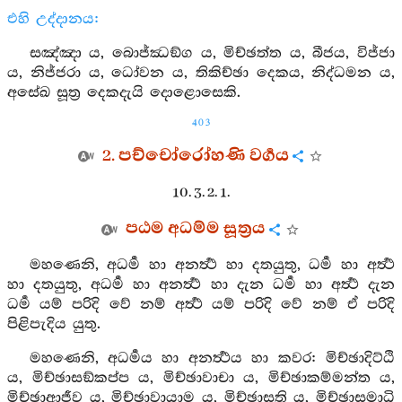
එහි උද්දානය:
සඤ්ඤා ය, බොජ්ඣඞ්ග ය, මිච්ඡත්ත ය, බීජය, විජ්ජා
ය, නිජ්ජරා ය, ධෝවන ය, තිකිච්ඡා දෙකය, නිද්ධමන ය,
අසේඛ සූත්‍ර දෙකදැයි දොළොසෙකි.
403
2. පච්චෝරෝහණි වර්‍ගය
10. 3. 2. 1.
පඨම අධම්ම සූත්‍රය
මහණෙනි, අධර්‍ම හා අනර්‍ත්‍ථ හා දතයුතු, ධර්‍ම හා අර්‍ත්‍ථ
හා දතයුතු, අධර්‍ම හා අනර්‍ත්‍ථ හා දැන ධර්‍ම හා අර්‍ත්‍ථ දැන
ධර්‍ම යම් පරිදි වේ නම් අර්‍ත්‍ථ යම් පරිදි වේ නම් ඒ පරිදි
පිළිපැදිය යුතු.
මහණෙනි, අධර්‍මය හා අනර්‍ත්‍ථය හා කවර: මිච්ඡාදිට්ඨි
ය, මිච්ඡාසඞ්කප්ප ය, මිච්ඡාවාචා ය, මිච්ඡාකම්මන්ත ය,
මිච්ඡාආජීව ය, මිච්ඡාවායාම ය, මිච්ඡාසති ය, මිච්ඡාසමාධි