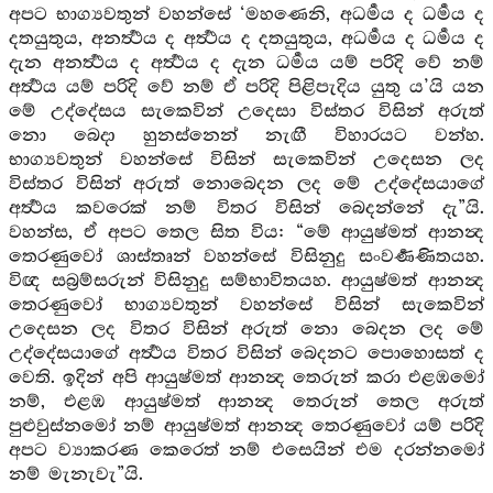
අපට භාග්‍යවතුන් වහන්සේ ‘මහණෙනි, අධර්‍මය ද ධර්‍මය ද
දතයුතුය, අනර්‍ත්‍ථය ද අර්‍ත්‍ථය ද දතයුතුය, අධර්‍මය ද ධර්‍මය ද
දැන අනර්‍ත්‍ථය ද අර්‍ත්‍ථය ද දැන ධර්‍මය යම් පරිදි වේ නම්
අර්‍ත්‍ථය යම් පරිදි වේ නම් ඒ පරිදි පිළිපැදිය යුතු ය’යි යන
මේ උද්දේසය සැකෙවින් උදෙසා විස්තර විසින් අරුත්
නො බෙදා හුනස්නෙන් නැඟී විහාරයට වන්හ.
භාග්‍යවතුන් වහන්සේ විසින් සැකෙවින් උදෙසන ලද
විස්තර විසින් අරුත් නොබෙදන ලද මේ උද්දේසයාගේ
අර්‍ත්‍ථය කවරෙක් නම් විතර විසින් බෙදන්නේ දැ”යි.
වහන්ස, ඒ අපට තෙල සිත විය: “මේ ආයුෂ්මත් ආනන්‍ද
තෙරණුවෝ ශාස්තෘන් වහන්සේ විසිනුදු සංවර්‍ණණිතයහ.
විඥ සබ්‍රම්සරුන් විසිනුදු සම්භාවිතයහ. ආයුෂ්මත් ආනන්‍ද
තෙරණුවෝ භාග්‍යවතුන් වහන්සේ විසින් සැකෙවින්
උදෙසන ලද විතර විසින් අරුත් නො බෙදන ලද මේ
උද්දේසයාගේ අර්‍ත්‍ථය විතර විසින් බෙදනට පොහොසත් ද
වෙති. ඉදින් අපි ආයුෂ්මත් ආනන්‍ද තෙරුන් කරා එළඹමෝ
නම්, එළඹ ආයුෂ්මත් ආනන්‍ද තෙරුන් තෙල අරුත්
පුළුවුස්නමෝ නම් ආයුෂ්මත් ආනන්‍ද තෙරණුවෝ යම් පරිදි
අපට ව්‍යාකරණ කෙරෙත් නම් එසෙයින් එම දරන්නමෝ
නම් මැනැවැ”යි.