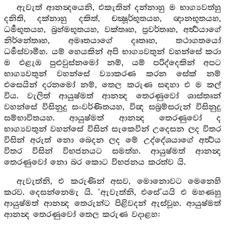
ඇවැත් ආනන්‍දයෙනි, එකැතින් දන්නාහු ම භාග්‍යවත්හු
දනිති, දක්නාහු දකිත්, චක්‍ෂූර්භූතයහ, ඥානභූතයහ,
ධර්‍මභූතයහ, බ්‍රහ්මභූතයහ, වක්තෘහ, ප්‍රවර්තෘහ, අර්‍ත්‍ථයාගේ
නිර්නේතෘහ, අමෘතයාගේ දෘතෘහ, තථාගතයෝ
ධර්‍මස්වාමීහ. යම් හෙයකින් අපි භාග්‍යවතුන් වහන්සේ කරා
ම එළැඹ පුළුවුස්නමෝ නම්, යම් පරිද්දෙකින් අපට
භාග්‍යවතුන් වහන්සේ ව්‍යාකරණ කරන සේක් නම්
එසෙයින් දරනමෝ නම්, තෙල කරුණ සඳහා එ ම කල්
විය. වැලිත් ආයුෂ්මත් ආනන්‍ද තෙරණුවෝ ශාස්තෘන්
වහන්සේ විසිනුදු සංවර්ණිතයහ, විඥ සබ්‍රම්සරුන් විසිනුදු
සම්භාවිතයහ. ආයුෂ්මත් ආනන්‍ද තෙරණුවෝ ද
භාග්‍යවතුන් වහන්සේ විසින් සැකෙවින් උදෙසන ලද විතර
විසින් අරුත් නො බෙදන ලද මේ උද්දේශයාගේ අර්‍ත්‍ථය
විතර විසින් විභජනයට සමත්හ. ආයුෂ්මත් ආනන්‍ද
තෙරණුවෝ නො බර කොට විභජනය කරත්ව යි.
ඇවැත්නි, එ කරුණින් අසව, මොනොවට මෙනෙහි
කරව. දෙසන්නෙමැ යි. ‘ඇවැත්නි, එසේ’යයි එ මහණහු
ආයුෂ්මත් ආනන්‍ද තෙරුන්ට පිළිවදන් ඇස්වූහ. ආයුෂ්මත්
ආනන්‍ද තෙරණුවෝ තෙල කරුණ වදාළහ: