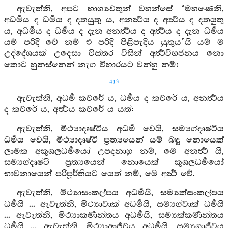
ඇවැත්නි, අපට භාග්‍යවතුන් වහන්සේ “මහණෙනි,
අධර්‍මය ද ධර්‍මය ද දතයුතු ය, අනර්‍ත්‍ථය ද අර්‍ත්‍ථය ද දතයුතු
ය, අධර්‍මය ද ධර්‍මය ද දැන අනර්‍ත්‍ථය ද අර්‍ත්‍ථය ද දැන ධර්‍මය
යම් පරිදි වේ නම් එ පරිදි පිළිපැදිය යුතුය”යි යම් ම
උද්දේශයක් උදෙසා විස්තර විසින් අර්‍ත්‍ථවිභජනය නො
කොට හුනස්නෙන් නැග විහාරයට වන්හු නම්:
413
ඇවැත්නි, අධර්‍ම කවරේ ය, ධර්‍මය ද කවරේ ය, අනර්‍ත්‍ථය
ද කවරේ ය, අර්‍ත්‍ථය කවරේ ය යත්:
ඇවැත්නි, මිථ්‍යාදෘෂ්ටිය අධර්‍ම වෙයි, සම්‍යග්දෘෂ්ටිය
ධර්‍මය වෙයි, මිථ්‍යාදෘෂ්ටි ප්‍රත්‍යයෙන් යම් බඳු නොයෙක්
ලාමක අකුශලධර්‍මයෝ උපදනාහු නම්, මෙ අනර්‍ත්‍ථ යි,
සම්‍යග්දෘෂ්ටි ප්‍රත්‍යයෙන් නොයෙක් කුශලධර්‍මයෝ
භාවනායෙන් පරිපූර්තියට යෙත් නම්, මෙ අර්‍ත්‍ථ වේ.
ඇවැත්නි, මිථ්‍යාසංකල්පය අධර්‍මයි, සම්‍යක්සංකල්පය
ධර්‍මයි ... ඇවැත්නි, මිථ්‍යාවාක් අධර්‍මයි, සම්‍යග්වාක් ධර්‍මයි
... ඇවැත්නි, මිථ්‍යාකර්‍මාන්තය අධර්‍මයි, සම්‍යක්කර්‍මාන්තය
ධර්‍මයි ... ඇවැත්නි, මිථ්‍යාආජීවය අධර්‍මයි, සම්‍යගාජීවය