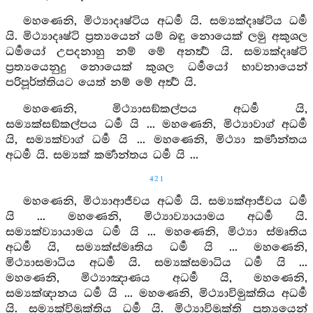
මහණෙනි, මිථ්‍යාදෘෂ්ටිය අධර්‍ම යි. සම්‍යක්දෘෂ්ටිය ධර්‍ම
යි. මිථ්‍යාදෘෂ්ටි ප්‍රත්‍යයෙන් යම් බඳු නොයෙක් ලමු අකුශල
ධර්‍මයෝ උපදනාහු නම් මේ අනර්‍ත්‍ථ යි. සම්‍යක්දෘෂ්ටි
ප්‍රත්‍යයෙනුදු නොයෙක් කුශල ධර්‍මයෝ භාවනායෙන්
පරිපූර්ත්තියට යෙත් නම් මේ අර්‍ත්‍ථ යි.
මහණෙනි, මිථ්‍යාසඞ්කල්පය අධර්‍ම යි,
සම්‍යක්සඞ්කල්පය ධර්‍ම යි ... මහණෙනි, මිථ්‍යාවාග් අධර්‍ම
යි, සම්‍යක්වාග් ධර්‍ම යි ... මහණෙනි, මිථ්‍යා කර්‍මාන්තය
අධර්‍ම යි. සම්‍යක් කර්‍මාන්තය ධර්‍ම යි ...
421
මහණෙනි, මිථ්‍යාආජීවය අධර්‍ම යි. සම්‍යක්ආජීවය ධර්‍ම
යි ... මහණෙනි, මිථ්‍යාව්‍යායාමය අධර්‍ම යි.
සම්‍යක්ව්‍යායාමය ධර්‍ම යි ... මහණෙනි, මිථ්‍යා ස්මෘතිය
අධර්‍ම යි, සම්‍යක්ස්මෘතිය ධර්‍ම යි ... මහණෙනි,
මිථ්‍යාසමාධිය අධර්‍ම යි. සම්‍යක්සමාධිය ධර්‍ම යි ...
මහණෙනි, මිථ්‍යාඤාණය අධර්‍ම යි, මහණෙනි,
සම්‍යක්ඥානය ධර්‍ම යි ... මහණෙනි, මිථ්‍යාවිමුක්තිය අධර්‍ම
යි. සම්‍යක්විමුක්තිය ධර්‍ම යි. මිථ්‍යාවිමුක්ති ප්‍රත්‍යයෙන්