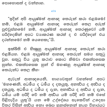
පොහොසත් ද වන්නාහ.
409
“ඉදින් අපි ආයුෂ්මත් ආනන්‍ද තෙරුන් කරා එළඹමෝ
නම්, එළඹ ආයුෂ්මත් ආනන්‍ද තෙරුන් තෙල අරුත්
පුළුවුස්නමෝ නම්, ආයුෂ්මත් ආනන්‍ද තෙරණුවෝ යම්
පරිද්දෙකින් අපට ව්‍යාකරණ කරත් ද එ පරිද්දෙන් එය
දරන්නමෝ නම් යෙහෙකැ”යි.
ඉක්බිති එ භික්‍ෂූහු ආයුෂ්මත් ආනන්‍ද තෙරුන් කරා
එළඹියහ. එළඹ ආයුෂ්මත් ආනන්‍ද තෙරුන් සමග සතුටු
වූහ. සතුටු විය යුතු කථාව කොට නිමවා එකත්පසෙක
හුන්හ. එකත්පසෙක හුන් ඒ මහණහු ආයුෂ්මත් ආනන්‍ද
තෙරුන්ට තෙල කීහ:
ඇවැත් ආනන්‍දයෙනි, භාග්‍යවතුන් වහන්සේ අපට
‘මහණෙනි, අධර්‍මය ද ධර්‍මය ද දතයුතු, අනර්‍ත්‍ථය ද අර්‍ත්‍ථය ද
දතයුතු, අධර්‍මය ද ධර්‍මය ද දැන, අනර්‍ත්‍ථය ද අර්‍ත්‍ථය ද දැන,
ධර්‍මය යම් පරිදි වේ නම් අර්‍ත්‍ථය යම් පරිදි වේ නම් එසේ
පිළිපැදිය යුතු’යි යන මේ උද්දේශය සැකෙවින් උදෙසා
විතර විසින් අර්‍ත්‍ථය නො බෙදා හුනස්නෙන් නැඟ විහාරයට