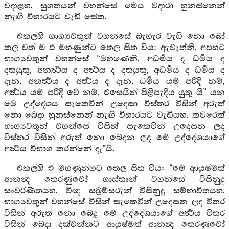
වදාළහ. සුගතයන් වහන්සේ මෙය වදාරා හුනස්නෙන්
නැඟි විහාරයට වැඩි සේක.
එකල්හි භාග්‍යවතුන් වහන්සේ බැහැර වැඩි නො බෝ
කල් වත් ම එ මහණුන්ට තෙල සිත විය: ඇවැත්නි, අපහට
භාග්‍යවතුන් වහන්සේ “මහණෙනි, අධර්‍මය ද ධර්‍මය ද
දතයුතු, අනර්‍ත්‍ථය ද අර්‍ත්‍ථය ද දතයුතු, අධර්‍මය ද ධර්‍මය ද
දැන, අනර්‍ත්‍ථය ද අර්‍ත්‍ථය ද දැන, ධර්‍මය යම් පරිදි නම්,
අර්‍ත්‍ථය යම් පරිදි වේ නම්, එසෙයින් පිළිපැදිය යුතු යි” යන
මෙ උද්දේශය සැකෙවින් උදෙසා විස්තර විසින් අරුත්
නො බෙදා හුනස්නෙන් නැඟි විහාරයට වැඩියහ. කවරෙක්
භාග්‍යවතුන් වහන්සේ විසින් සැකෙවින් උදෙසන ලද
විස්තර විසින් අරුත් නො බෙදන ලද මේ උද්දේශයාගේ
අර්‍ත්‍ථය විභාග කරන්නේ දැ”යි.
එකල්හි එ මහණුන්හට තෙල සිත විය: “මේ ආයුෂ්මත්
ආනන්‍ද තෙරණුවෝ ශාස්තෘන් වහන්සේ විසිනුදු
සංවර්ණිතයහ. විඥ සබ්‍රම්සරුන් විසිනුදු සම්භාවිතයහ.
භාග්‍යවතුන් වහන්සේ විසින් සැකෙවින් උදෙසන ලද විතර
විසින් අරුත් නො බෙදූ මේ උද්දේශයාගේ අර්‍ත්‍ථය විතර
විසින් බෙදා දක්වන්නට ආයුෂ්මත් ආනන්‍ද තෙරණුවෝ