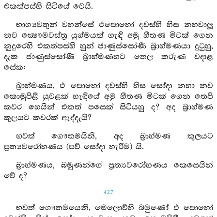
එකත්පස්හි සිටියේ වෙයි.
භාග්‍යවතුන් වහන්සේ එපොහෝ දවස්හි හිස නහවාලූ
නව ක්‍ෂෞමවස්ත්‍ර යුග්මයක් හැඳි අමු හීතණ මිටක් ගෙන
නුදුරෙහි එකත්පස්හි හුන් ජාණුස්සෝණී බ්‍රාහ්මණයා දුටුහු,
දැක ජාණුස්සෝණී බ්‍රාහ්මණහට තෙල කරුණ වදාළ
සේක:
බ්‍රාහ්මණය, එ පොහෝ දවස්හි හිස සෝදා නහා නව
කොමුපිළී යුවළක් හැඳියේ අමු හීතණ මිටක් ගෙන තෙපි
කවර හෙයින් එකත් පසෙක් සිටියහු ද? අද බ්‍රාහ්මණ
කුලයට කවරක් ඇද්දැයි?
භවත් ගෞතමයිනි, අද බ්‍රාහ්මණ කුලයට
ප්‍රත්‍යවරෝහණය (පව් සෝදා හැරීම) යි.
බ්‍රාහ්මණය, බමුණන්ගේ ප්‍රත්‍යවරෝහණය කෙසෙයින්
වේ ද?
427
භවත් ගෞතමයෙනි, මෙලොව්හි බමුණෝ එ පොහෝ