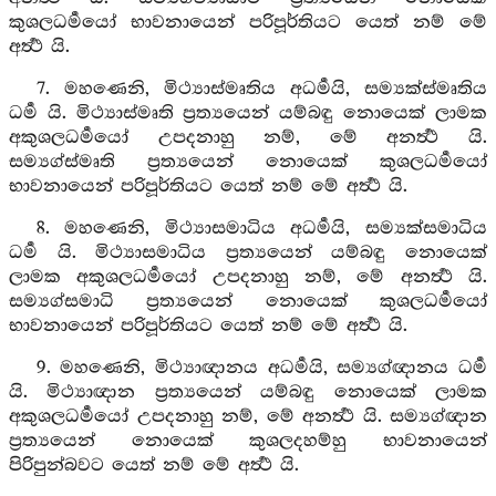
කුශලධර්‍මයෝ භාවනායෙන් පරිපූර්තියට යෙත් නම් මේ
අර්‍ත්‍ථ යි.
7. මහණෙනි, මිථ්‍යාස්මෘතිය අධර්‍මයි, සම්‍යක්ස්මෘතිය
ධර්‍ම යි. මිථ්‍යාස්මෘති ප්‍රත්‍යයෙන් යම්බඳු නොයෙක් ලාමක
අකුශලධර්‍මයෝ උපදනාහු නම්, මේ අනර්‍ත්‍ථ යි.
සම්‍යග්ස්මෘති ප්‍රත්‍යයෙන් නොයෙක් කුශලධර්‍මයෝ
භාවනායෙන් පරිපූර්තියට යෙත් නම් මේ අර්‍ත්‍ථ යි.
8. මහණෙනි, මිථ්‍යාසමාධිය අධර්‍මයි, සම්‍යක්සමාධිය
ධර්‍ම යි. මිථ්‍යාසමාධිය ප්‍රත්‍යයෙන් යම්බඳු නොයෙක්
ලාමක අකුශලධර්‍මයෝ උපදනාහු නම්, මේ අනර්‍ත්‍ථ යි.
සම්‍යග්සමාධි ප්‍රත්‍යයෙන් නොයෙක් කුශලධර්‍මයෝ
භාවනායෙන් පරිපූර්තියට යෙත් නම් මේ අර්‍ත්‍ථ යි.
9. මහණෙනි, මිථ්‍යාඥානය අධර්‍මයි, සම්‍යග්ඥානය ධර්‍ම
යි. මිථ්‍යාඥාන ප්‍රත්‍යයෙන් යම්බඳු නොයෙක් ලාමක
අකුශලධර්‍මයෝ උපදනාහු නම්, මේ අනර්‍ත්‍ථ යි. සම්‍යග්ඥාන
ප්‍රත්‍යයෙන් නොයෙක් කුශලදහම්හු භාවනායෙන්
පිරිපුන්බවට යෙත් නම් මේ අර්‍ත්‍ථ යි.