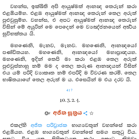
වහන්ස, ඉක්බිති අපි ආයුෂ්මත් ආනන්‍ද තෙරුන් කරා
එළඹියම්හ. එළඹ ආයුෂ්මත් ආනන්‍ද තෙරුන් තෙල අරුත්
පුළුවුසුම්හ. වහන්ස, එ අපට ආයුෂ්මත් ආනන්‍ද තෙරුන්
විසින් මේ අයුරින් මෙ පෙදෙන් මෙ ව්‍යඤ්ජනයෙන් අර්‍ත්‍ථය
සුවිභක්තය යි.
මහණෙනි, මැනව, මැනව. මහණෙනි, ආනන්‍දයෝ
පණ්ඩිතයහ. මහණෙනි, ආනන්‍දයෝ මහාප්‍රාඥයහ.
මහණෙනි, ඉදින් තෙපි මා කරා එළඹ තෙල අරුත්
පුළුවුස්නාහු නම් මම ද තෙල කරුණ ආනන්‍දයන් විසින්
එය යම් පරිදි ව්‍යාකෘත නම් එපරිදි ම විවරණ කරමි. තෙල
භාෂිතයාගේ තෙල අරුත් ම ය. එසෙයින් ම එය දරව යි.
417
10. 3. 2. 4.
අජිත සූත්‍රය
එකල්හි
අජිත පරිව්‍රාජක
භාග්‍යවතුන් වහන්සේ කරා
එළඹියහ. එළඹ භාග්‍යවතුන් වහන්සේ සමග සතුටු විය.