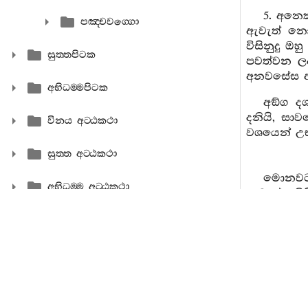
5. අනෙ
පඤ‍්චවග‍්ගො
ඇවැත් නො 
විසිනුදු 
සුත‍්තපිටක
පවත්වන ල
අනවසේස ඇව
අභිධම‍්මපිටක
අඞ්ග ද
දනියි, සාව
විනය අට‍්ඨකථා
වශයෙන් උභය
සුත‍්ත අට‍්ඨකථා
මොනවට
අභිධම‍්ම අට‍්ඨකථා
ඇවැත් දනිය
කුශලවූයේ 
අන්‍ය
6. අඞ්ග
සිකපද පණ
භික්‍ෂුසඞ්
දසදිනක් පර
දශවස්තුවක්