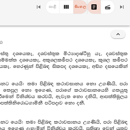
පාළි
සිංහල
තු දශයෙකැ, දශවස්තුක මිථ්‍යාදාෂ්ටීහු යැ, දශවස්තුක
කැ, සම්මත්ත දශයෙකැ, අකුශලකර්‍මපථ දශයෙකැ, කුශල කර්‍මපථ
යෙකැ. හෙරණුන් පිළිබඳ සිකපද දශයෙකැ, අඞ්ග දසයෙකින්
ණනට යෙයි: තමා පිළිබඳ කථාවසානය නො උගණියි, පරා
ු තෙපුල නො ඉගෙණ, පරාගේ කථාවසානයෙහි ගතයුතු
රීමෙන් විනිශ්චය කරවයි, ඇවැත නො දනියි, ආපත්තිමූලය
පත්තිනිරොධගාමිනී පටිපදාව නො දනී.
නට යෙයි: තමා පිළිබඳ කථාවසානය උගණියි, පරා පිළිබඳ
ණ දැහැමින් විනිශ්චය කරවයි, ප්‍රතිඥා වෙන් යුතුව