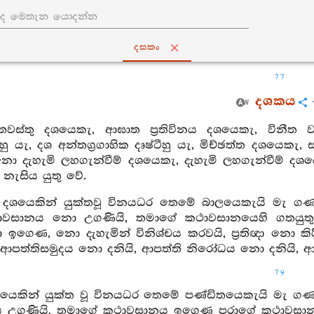
දසකං
77
දශකය
තවස්තු දශයෙකැ, ආඝාත ප්‍රතිවිනය දශයෙකැ, විනීත වස්
්ටීහු යැ, දශ අන්තග්‍රගාහික දෘෂ්ටීහු යැ, මිච්ඡත්ත දශයෙ
ො දැහැමි ලහගැන්වීම් දශයෙකැ, දැහැමි ලහගැන්වීම් දශ
නැසිය යුතු වේ.
ග දශයෙකින් යුක්තවූ විනයධර තෙමේ බාලයෙකැයි මැ ග
ථාවසානය නො උගණියි, තමාගේ කථාවසානයෙහි ගතයුත
ඉගෙණ, නො දැහැමින් විනිශ්චය කරවයි, ප්‍රතිඥා නො කි
 ආපත්තිසමුදය නො දනියි, ආපත්ති නිරෝධය නො දනියි, ආ
79
ශයෙකින් යුක්ත වූ විනයධර තෙමේ පණ්ඩිතයෙකැයි මැ ගණ
උගණියි, තමාගේ කථාවසානය ඉගෙණ පරාගේ කථාවසානය ඉගෙ