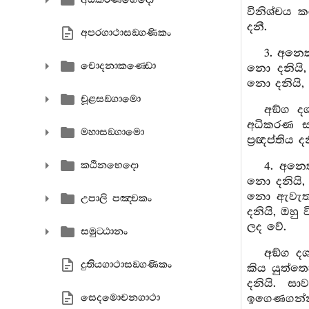
විනිශ්චය ක
දනී.
අපරගාථාසඞ‍්ගණිකං
3. අනෙ
චොදනාකණ‍්ඩො
නො දනියි,
නො දනියි, 
චූළසඞ‍්ගාමො
අඞ්ග ද
අධිකරණ සම
මහාසඞ‍්ගාමො
ප්‍රඥප්තිය ද
කඨිනභෙදො
4. අනෙ
නො දනියි, 
නො ඇවැත් 
උපාලි පඤ‍්චකං
දනියි, ඔ
ලද වේ.
සමුට‍්ඨානං
අඞ්ග ද
දුතියගාථාසඞ‍්ගණිකං
කිය යුත්තෙ
දනියි. සා
සෙදමොචනගාථා
ඉගෙණගන්