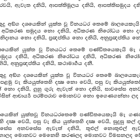
රවයි, ඇවැත දනියි, ආපත්තිමූලය දනියි, ආපත්තිසමුදය ද
කුදු අඞ්ග දශයෙකින් යුක්ත වූ විනයධර තෙමේ බාලයෙක
 අධිකරණ සමුදය නො දනියි, අධිකරණ නිරෝධය නො දනිය
නිදානය නො දනියි, ප්‍රඥප්තිය නො දනියි, අනුප්‍රඥප්තිය න
ශයෙකින් යුක්ත වූ විනයධර තෙමේ පණ්ඩිතයෙකැයි මැ 
ුදය දනියි, අධිකරණ නිරෝධය දනියි, අධිකරණ නිරෝධ ගා
නියි, අනුප්‍රඥප්තිය දනියි, කථාමාර්‍ගය දනී.
කුදු අඞ්ග දශයෙකින් යුක්ත වූ විනයධර තෙමේ බාලයෙ
පළමු වැ කියයුත්තෙහි දක්‍ෂ නො වෙයි, පසු වැ කියයුත්තෙ
නො දනියි, ලුහු ගුරු ඇවැත් නො දනියි, සාවසේස අනව
හු විසින් ආචාර්‍ය්‍ය පරම්පරාව මොනවට නො ඉගෙණග
ශයෙකින් යුක්තවූ විනයධරතෙමේ පණ්ඩිතයෙකැයි මැ ගණන
හි දක්‍ෂ වෙයි, පසු වැ කිය යුත්තෙහි දක්‍ෂ වෙයි, සුදුසු 
වසේස අනවසේස ඇවැත් දනියි, තුළුල් නොතුළුල් ඇවැත
නාලද මොනවට මෙනෙහි කරණලද මොනවට විමසනලද වේ