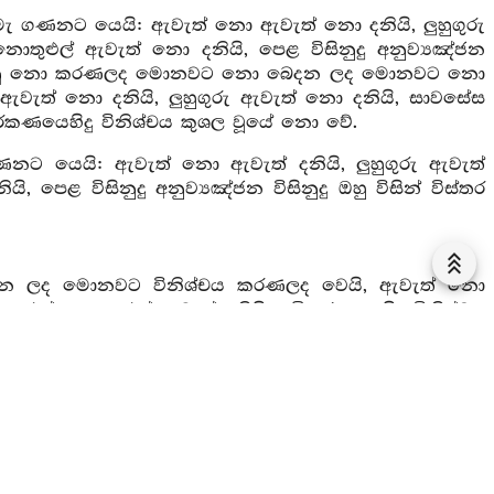
 මැ ගණනට යෙයි: ඇවැත් නො ඇවැත් නො දනියි, ලුහුගුරු
ුළුල් ඇවැත් නො දනියි, පෙළ විසිනුදු අනුව්‍යඤ්ජන
නවට පුහුණු නො කරණලද මොනවට නො බෙදන ලද මොනවට නො
ත් නො දනියි, ලුහුගුරු ඇවැත් නො දනියි, සාවසේස
රකණයෙහිදු විනිශ්චය කුශල වූයේ නො වේ.
නට යෙයි: ඇවැත් නො ඇවැත් දනියි, ලුහුගුරු ඇවැත්
 පෙළ විසිනුදු අනුව්‍යඤ්ජන විසිනුදු ඔහු විසින් විස්තර
 ලද මොනවට විනිශ්චය කරණලද වෙයි, ඇවැත් නො
තුළුල් නො තුළුල් ඇවැත් දනියි, අධිකරණයෙහිදු විනිශ්චය
ේ යි, කරුණු දශයක් පිණිස භාග්‍යවතුන් විසින් සව්වනට
ෙකැ, දානවස්තු දශයෙකැ, රත්න දශයෙකැ, දශවර්ගික
ශුකූල දශයෙකැ, සිවුරු ධැරීම් දශයෙකැ, අතිරේක චීවරයක්
ීහු දශදෙනෙකැ, භාර්‍ය්‍යාවෝ දශ දෙනෙකැ, විසල් පුරයෙහි