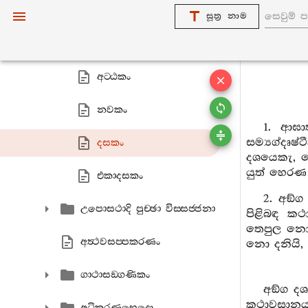
ඡක‍්කං
සූත්‍ර නාම
සත‍්තකං
අට‍්ඨකං
නවකං
1. ආඝා
සම්‍යග්දෘෂ
දසකං
දශයෙකැ, න
යුත් හෙරණ 
එකාදසකං
2. අඞ්
උපොසථාදි පුච‍්ඡා විස‍්සජ‍්ජනා
පිළිබඳ ක
තෙපුල නො 
අත්‍ථවසප‍්පකරණං
නො දනියි,
ගාථාසඞ‍්ගණිකං
අඞ්ග ද
කථාවසානය 
අධිකරණභෙදො