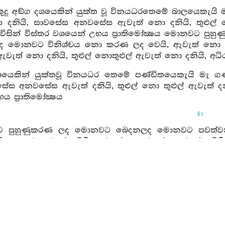
කුදු අඞ්ග දශයෙකින් යුක්ත වූ විනයධරතෙමේ බාලයෙකැයි
දනියි, සාවසේස අනවසේස ඇවැත් නො දනියි, තුළුල් නොත
ඔහු විසින් විස්තර වශයෙන් උභය ප්‍රාතිමෝක්‍ෂය මො
ද මොනවට විනිශ්චය නො කරණ ලද වෙයි, ඇවැත් නො ඇවැ
ැත් නො දනියි, තුළුල් නොතුළුල් ඇවැත් නො දනියි, අධි
ශයෙකින් යුක්තවූ විනයධර තෙමේ පණ්ඩිතයෙකැයි මැ ගණ
සේස අනවසේස ඇවැත් දනියි, තුළුල් නො තුළුල් ඇවැත් දනියි,
 ප්‍රාතිමෝක්‍ෂය
81
 පුහුණුකරණ ලද මොනවට බෙදනලද මොනවට පවත්වන
ි, ලුහුගුරු ඇවැත් දනියි, සාවසේස අනවසේස ඇවැත් දනියි, 
වේ.
 දශයෙකින් යුත් මහණතෙමේ උබ්බාහිකාවට සම්මත කළ යුත්ත
වන ලදි, රජහුගේ ඇතොවුරට පිවිසීමෙහි ආදීනව දශය
ඝයා යැ, දශවර්ගික ගණයා විසින් උපසපන් කළයුතුයැ, පාං
ම කොට ඇති කාලයක් දැරිය යුතුයි, සුකුරු දශයෙකැ, ස්ත්‍ර
 දක්වත්.