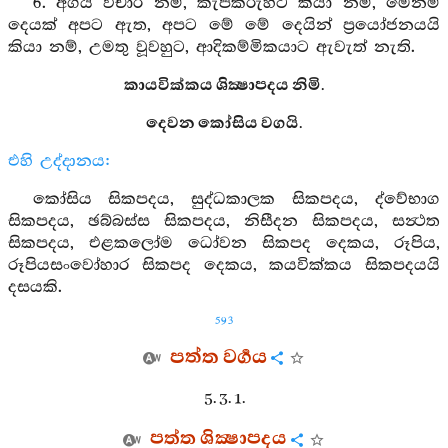
6. අගය විචාර නම්, කැපකරුහට කියා නම්, මෙනම්
දෙයක් අපට ඇත, අපට මේ මේ දෙයින් ප්‍රයෝජනයයි
කියා නම්, උමතු වූවහුට, ආදිකම්මිකයාට ඇවැත් නැති.
කායවික්කය ශික්‍ෂාපදය නිමි.
දෙවන කෝසිය වගයි.
එහි උද්දානය:
කෝසිය සිකපදය, සුද්ධකාලක සිකපදය, ද්වේභාග
සිකපදය, ඡබ්බස්ස සිකපදය, නිසීදන සිකපදය, සන්‍ථත
සිකපදය, එළකලෝම ධෝවන සිකපද දෙකය, රූපිය,
රූපියසංවෝහාර සිකපද දෙකය, කයවික්කය සිකපදයයි
දසයකි.
593
පත්ත වර්‍ගය
5. 3. 1.
පත්ත ශික්‍ෂාපදය