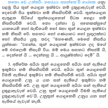
තතො චෙ උත්තරිං හරෙය්‍ය අසන්තෙ’පි හාරකෙ
යනු:
පළමු පිය තුන් යොදුන ඉක්මවා නම් දුකුළාඇවැත් වෙයි.
දෙවෙනි පිය ඉක්මවා නම් නිසඟිපචිති වෙයි. තුන්යොදුන
ඇතුළත සිටියේ තුන්යොදුනෙන් පිටත හෙළා නම්
නිසඟිපචිති වෙයි. නො දන්නා වූ අනෙකක්හුගේ
යානයෙහි හෝ බැඬියෙහි හෝ බහා තුන් යොදුන ඉක්මවා
නම් නිසඟි වේ. සඟනට හෝ ගණයාහට හෝ පුඟුලක්හට
හෝ නිසජිය යුතු. තවද “මහණෙනි, මෙසේ නිසජිය
යුත්තාහ: “වහන්ස, තුන් යොදුනක් ඉක්මවන ලද මගේ
මේ එළුලොම් නිසැඟි විය. මම් මෙය සඟනට නිසජමි යි,
... දෙන්නේ යි ... දෙන්නහු යි ... ආයුෂ්මත්හට දෙමි” යි.
3. අතිරේක අයිරා තුන් යොදුනෙහි අයිරා සන් ඇතියේ
ඉකුම්වා නම් නිසඟිපචිති වෙයි. අයිරා තුන් යොදුනෙහි
විමති ඇතියේ ඉකුම්වා නම් නිසඟිපචිති වෙයි. අයිරා තුන්
යොදුනෙහි උනු ය යන සන් ඇතියේ ඉකුම්වා නම්
නිසඟිපචිති වේ. උනු තුන් යොදුනෙහි අයිරා සන් ඇතියේ
දුකුළාඇවැත් වෙයි. උනු තුන් යොදුනෙහි විමති ඇතියේ
දුකුළාඇවැත් වෙ’යි. උනුතුන් යොදුනෙහි උනුය යන සන්
ඇතියේ ඇවැත් නැති.