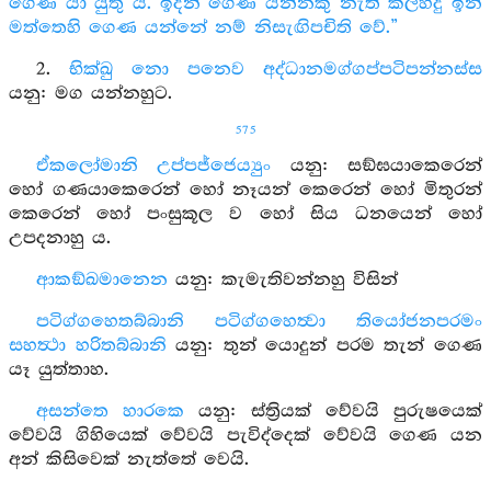
ගෙණ යා යුතු යි. ඉදින් ගෙණ යන්නකු නැති කල්හිදු ඉන්
මත්තෙහි ගෙණ යන්නේ නම් නිසැඟිපචිති වේ.”
2.
භික්ඛු නො පනෙව අද්ධානමග්ගප්පටිපන්නස්ස
යනු: මග යන්නහුට.
575
ඒකලෝමානි උප්පජ්ජෙය්‍යුං
යනු: සඞ්ඝයාකෙරෙන්
හෝ ගණයාකෙරෙන් හෝ නෑයන් කෙරෙන් හෝ මිතුරන්
කෙරෙන් හෝ පංසුකූල ව හෝ සිය ධනයෙන් හෝ
උපදනාහු ය.
ආකඞ්ඛමානෙන
යනු: කැමැතිවන්නහු විසින්
පටිග්ගහෙතබ්බානි පටිග්ගහෙත්‍වා තියෝජනපරමං
සහත්‍ථා හරිතබ්බානි
යනු: තුන් යොදුන් පරම තැන් ගෙණ
යෑ යුත්තාහ.
අසන්තෙ හාරකෙ
යනු: ස්ත්‍රියක් වේවයි පුරුෂයෙක්
වේවයි ගිහියෙක් වේවයි පැවිද්දෙක් වේවයි ගෙණ යන
අන් කිසිවෙක් නැත්තේ වෙයි.