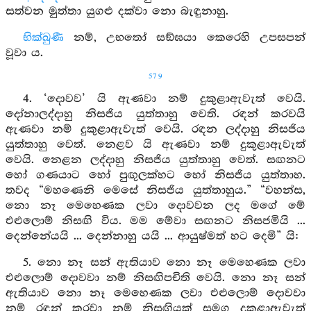
සත්වන මුත්තා යුගළු දක්වා නො බැඳුනාහු.
භික්ඛුණී
නම්, උභතෝ සඞ්ඝයා කෙරෙහි උපසපන්
වූවා ය.
579
4. ‘දොවව’ යි ඇණවා නම් දුකුළාඇවැත් වෙයි.
දෝනාලද්දාහු නිසජිය යුත්තාහු වෙති. රඳන් කරවයි
ඇණවා නම් දුකුළාඇවැත් වෙයි. රඳන ලද්දාහු නිසජිය
යුත්තාහු වෙත්. නෙළව යි ඇණවා නම් දුකුළාඇවැත්
වෙයි. නෙළන ලද්දාහු නිසජිය යුත්තාහු වෙත්. සඟනට
හෝ ගණයාට හෝ පුඟුලක්හට හෝ නිසජිය යුත්තාහ.
තවද “මහණෙනි මෙසේ නිසජිය යුත්තාහුය.” “වහන්ස,
නො නෑ මෙහෙණක ලවා දොවවන ලද මගේ මේ
එළුලොම් නිසඟි විය. මම මේවා සඟනට නිසජමියි ...
දෙන්නේයයි ... දෙන්නාහු යයි ... ආයුෂ්මත් හට දෙමි” යි:
5. නො නෑ සන් ඇතියාව නො නෑ මෙහෙණක ලවා
එළුලොම් දොවවා නම් නිසඟිපචිති වෙයි. නො නෑ සන්
ඇතියාව නො නෑ මෙහෙණක ලවා එළුලොම් දොවවා
නම් රඳන් කරවා නම් නිසඟියක් සමග දුකුළාඇවැත්