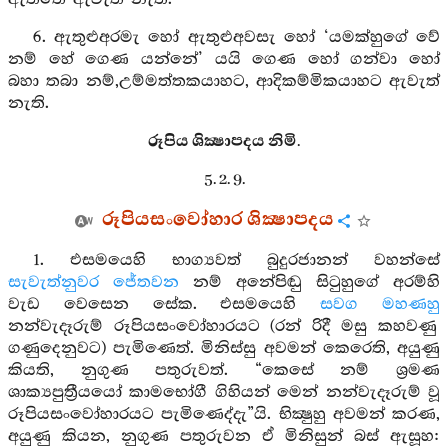
6. ඇතුළුඅරමැ හෝ ඇතුළුඅවසැ හෝ ‘යමක්හුගේ වේ
නම් හේ ගෙණ යන්නේ’ යයි ගෙණ හෝ ගන්වා හෝ
බහා තබා නම්,උම්මත්තකයාහට, ආදිකම්මිකයාහට ඇවැත්
නැති.
රූපිය ශික්‍ෂාපදය නිමි.
5. 2. 9.
රූපියසංවෝහාර ශික්‍ෂාපදය
1. එසමයෙහි භාග්‍යවත් බුදුරජානන් වහන්සේ
සැවැත්නුවර
ජේතවන
නම් අනේපිඬු සිටුහුගේ අරම්හි
වැඩ වෙසෙන සේක. එසමයෙහි
සවග මහණහු
නන්වැදෑරුම් රූපියසංවෝහාරයට (රන් රිදී මසු කහවණු
ගණුදෙනුවට) පැමිණෙත්. මිනිස්සු අවමන් කෙරෙති, අයුණු
කියති, නුගුණ පතුරුවත්. “කෙසේ නම් ශ්‍රමණ
ශාක්‍යපුත්‍රීයයෝ කාමභෝගී ගිහියන් මෙන් නන්වැදෑරුම් වූ
රූපියසංවෝහාරයට පැමිණෙද්දැ”යි. භික්‍ෂුහු අවමන් කරණ,
අයුණු කියන, නුගුණ පතුරුවන ඒ මිනිසුන් බස් ඇසූහ: