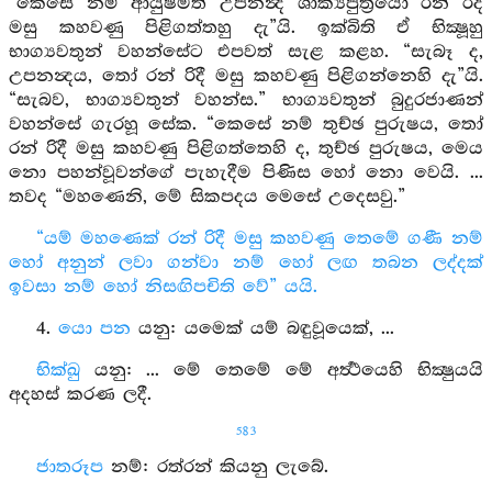
“කෙසේ නම් ආයුෂ්මත් උපනන්‍ද ශාක්‍යපුත්‍රයෝ රන් රිදී
මසු කහවණු පිළිගත්තහු දැ”යි. ඉක්බිති ඒ භික්‍ෂූහු
භාග්‍යවතුන් වහන්සේට එපවත් සැළ කළහ. “සැබෑ ද,
උපනන්‍දය, තෝ රන් රිදී මසු කහවණු පිළිගන්නෙහි දැ”යි.
“සැබව, භාග්‍යවතුන් වහන්ස.” භාග්‍යවතුන් බුදුරජාණන්
වහන්සේ ගැරහූ සේක. “කෙසේ නම් තුච්ඡ පුරුෂය, තෝ
රන් රිදී මසු කහවණු පිළිගත්තෙහි ද, තුච්ඡ පුරුෂය, මෙය
නො පහන්වූවන්ගේ පැහැදීම පිණිස හෝ නො වෙයි. ...
තවද “මහණෙනි, මේ සිකපදය මෙසේ උදෙසවු.”
“යම් මහණෙක් රන් රිදී මසු කහවණු තෙමේ ගණී නම්
හෝ අනුන් ලවා ගන්වා නම් හෝ ලඟ තබන ලද්දක්
ඉවසා නම් හෝ නිසඟිපචිති වේ” යයි.
4.
යො පන
යනු: යමෙක් යම් බඳුවූයෙක්, ...
භික්ඛු
යනු: ... මේ තෙමේ මේ අර්‍ත්‍ථයෙහි භික්‍ෂුයයි
අදහස් කරණ ලදී.
583
ජාතරූප
නම්: රත්රන් කියනු ලැබේ.