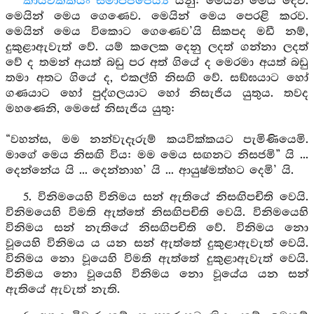
කායවීක්කයං සමාපජ්ජෙය්‍ය
යනු: මෙයින් මෙය දෙව.
මෙයින් මෙය ගෙණෙව. මෙයින් මෙය පෙරළි කරව.
මෙයින් මෙය විකොට ගෙණෙව’යි සිකපද මඩී නම්,
දුකුළාඇවැත් වේ. යම් කලෙක දෙනු ලදත් ගන්නා ලදත්
වේ ද තමන් අයත් බඩු පර අත් ගියේ ද මෙරමා අයත් බඩු
තමා අතට ගියේ ද, එකල්හි නිසඟි වේ. සඞ්‍ඝයාට හෝ
ගණයාට හෝ පුද්ගලයාට හෝ නිසැජිය යුතුය. තවද
මහණෙනි, මෙසේ නිසැජිය යුතු:
“වහන්ස, මම නන්වැදෑරුම් කයවික්කයට පැමිණියෙමි.
මාගේ මෙය නිසඟි විය: මම මෙය සඟනට නිසජමි” යි ...
දෙන්නේය යි ... දෙන්නාහ’ යි ... ආයුෂ්මත්හට දෙමි’ යි.
5. විනිමයෙහි විනිමය සන් ඇතියේ නිසඟිපචිති වෙයි.
විනිමයෙහි විමති ඇත්තේ නිසඟිපචිති වෙයි. විනිමයෙහි
විනිමය සන් නැතියේ නිසඟිපචිති වේ. විනිමය නො
වූයෙහි විනිමය ය යන සන් ඇත්තේ දුකුළාඇවැත් වෙයි.
විනිමය නො වූයෙහි විමති ඇත්තේ දුකුළාඇවැත් වෙයි.
විනිමය නො වූයෙහි විනිමය නො වූයේය යන සන්
ඇතියේ ඇවැත් නැති.