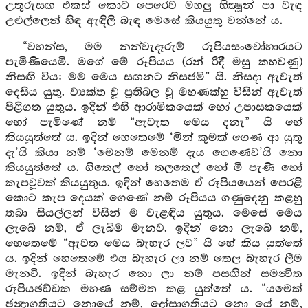
උතුරුසඟ එකස් කොට පෙරෙව මහලු භික්‍ෂූන් පා වැඳ
උළුල්ලෙන් හිඳ ඇඳිලි බැඳ මෙසේ කියයුතු වන්නේ ය.
“වහන්ස, මම නන්වැදෑරුම් රූපියසංවෝහාරයට
පැමිණියෙමි. මගේ මේ රූපියය (රන් රිදී මසු කහවණු)
නිසඟි විය: මම මෙය සඟනට නිසජමි” යි. නිසදා ඇවැත්
දෙසිය යුතු. ව්‍යක්ත වූ ප්‍රතිබල වූ මහණක්හු විසින් ඇවැත්
පිළිගත යුතුය. ඉදින් එහි ආරාමිකයෙක් හෝ උපාසකයෙක්
හෝ පැමිණේ නම් “ඇවැත මෙය දනැ” යි හේ
කියයුත්තේ ය. ඉදින් හෙතෙමේ ‘මින් කුමක් ගෙණ ආ යුතු
දැ’යි කියා නම් ‘මෙනම් මෙනම් දැය ගෙණෙව’යි නො
කියයුත්තේ ය. ගිතෙල් හෝ තලතෙල් හෝ මී පැණි හෝ
කැපවූවක් කියයුතුය. ඉදින් හෙතෙම ඒ රූපියයෙන් පෙරළි
කොට කැප දෙයක් ගෙණේ නම් රූපියය ගණුදෙනු කළහු
තබා සියල්ලන් විසින් ම වැළඳිය යුතුය. මෙසේ මෙය
ලැබේ නම්, ඒ ලැබීම මැනව. ඉදින් නො ලැබේ නම්,
හෙතෙමේ “ඇවත මෙය බැහැර ලව” යි හේ කිය යුත්තේ
ය. ඉදින් හෙතෙමේ එය බැහැර ලා නම් තෙල බැහැර ලීම
මැනවි. ඉදින් බැහැර නො ලා නම් පසඟින් සමන්‍විත
රූපියඡඩ්ඩක මහණ සම්මත කළ යුත්තේ ය. “යමෙක්
ඡන්‍දාගතියට නොයේ නම්, දෝසාගතියට නො යේ නම්,