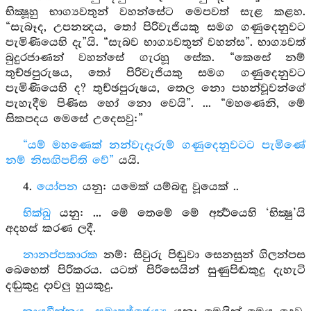
භික්‍ෂූහු භාග්‍යවතුන් වහන්සේට මෙපවත් සැළ කළහ.
“සැබෑද, උපනන්‍දය, තෝ පිරිවැජියකු සමග ගණුදෙනුවට
පැමිණියෙහි දැ”යි. “සැබව භාග්‍යවතුන් වහන්ස”. භාග්‍යවත්
බුදුරජාණන් වහන්සේ ගැරහූ සේක. “කෙසේ නම්
තුච්ඡපුරුෂය, තෝ පිරිවැජියකු සමග ගණුදෙනුවට
පැමිණියෙහි ද? තුච්ඡපුරුෂය, තෙල නො පහන්වූවන්ගේ
පැහැදීම පිණිස හෝ නො වෙයි”. ... “මහණෙනි, මේ
සිකපදය මෙසේ උදෙසවු:”
“යම් මහණෙක් නන්වැදෑරුම් ගණුදෙනුවටට පැමිණේ
නම් නිසඟිපචිති වේ”
යයි.
4.
යෝපන
යනු: යමෙක් යම්බඳු වූයෙක් ..
භික්ඛු
යනු: ... මේ තෙමේ මේ අර්‍ත්‍ථයෙහි ‘භික්‍ෂු’යි
අදහස් කරණ ලදී.
නානප්පකාරක
නම්: සිවුරු පිඬුවා සෙනසුන් ගිලන්පස
බෙහෙත් පිරිකරය. යටත් පිරිසෙයින් සුණුපිඬකුදු දැහැටි
දඬුකුදු දාවලු හුයකුදු.