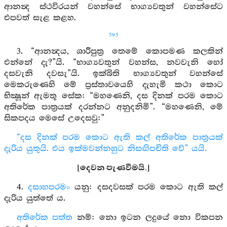
ආනන්‍ද ස්ථවිරයන් වහන්සේ භාග්‍යවතුන් වහන්සේට
එපවත් සැළ කළහ.
595
3. “ආනන්‍දය, ශාරීපුත්‍ර තෙමේ කොපමණ කලකින්
එන්නේ දැ?”යි. “භාග්‍යවතුන් වහන්ස, නවවැනි හෝ
දසවැනි දවසැ”යි. ඉක්බිති භාග්‍යවතුන් වහන්සේ
මෙකරුණෙහි මේ ප්‍රස්තාවයෙහි දැහැමි කථා කොට
භික්‍ෂූන් ඇමතූ සේක: “මහණෙනි, දස දිනක් පරම කොට
අතිරේක පාත්‍රයක් දරන්නට අනුදනිමි”. “මහණෙනි, මේ
සිකපදය මෙසේ උදෙසවු:”
“දස දිනක් පරම කොට ඇති කල් අතිරේක පාත්‍රයක්
දැරිය යුතුයි. එය ඉක්මවන්නහුට නිසඟිපචිති වේ” යයි.
[දෙවන පැණවීමයි.]
4.
දසාහපරමං
යනු: දසදවසක් පරම කොට ඇති කල්
දැරිය යුත්තේ ය.
අතිරේක පත්ත
නම්: නො ඉටන ලදුයේ නො විකපන