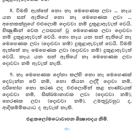
8. විමති ඇත්තේ නො නෑ මෙහෙණක ලවා ... නෑය
යන සන් ඇතියේ නො නෑ මෙහෙණක ලවා ...
අනෙකක්හුගේ එළුලොම් දොවවා නම් දුකුළාඇවැත් වෙයි.
භික්‍ෂුණීන් වෙත උපසපන් වූ මෙහෙණක ලවා දොවවා
නම් දුකුළාඇවැත් වෙයි. නො නෑය යන සන් ඇතියේ නෑ
මෙහෙණක ලවා (දොවවා නම්) දුකුළාඇවැත් වෙයි. විමති
ඇත්තේ නෑ මෙහෙණක ලවා (දොවවා නම්) දුකුළාඇවැත්
වෙයි. නෑය යන සන් ඇතියේ නෑ මෙහෙණක ලවා
දොවවා නම් ඇවැත් නැති.
9. නෑ මෙහෙණක දෝනා කල්හි නො නෑ මෙහෙණක්
දෙවැන්න වේ නම්, නො කියන ලද්දී දොවා නම්,
පරිභෝග නො කරණ ලද එළුලොමින් කළ භාණ්ඩයක්
දොවවා නම්, සික්ඛමානාවක ලවා (දොවවා නම්),
හෙරණක ලවා (දොවවා නම්), උමතුවූවහුට ද,
ආදිකම්මිකයාට ද ඇවැත් නැති.
එළකලෝමධොවාපන ශික්‍ෂාපදය නිමි.
581