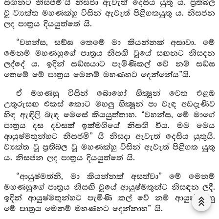
සඟනට නිසජමි’යි නිසජා ඇවැත් දෙසිය යුතු ය. ප්‍රතිබල
වූ ව්‍යක්ත මහණක්හු විසින් ඇවැත් පිළිගතයුතු ය. නිසජන
ලද පාත්‍රය දියයුත්තේ යි.
“වහන්ස, සඞ්ඝ තෙමේ මා කියන්නක් අසාවා. මේ
මෙනම් මහණහුගේ පාත්‍රය නිසඟි වූයේ සඟනට නිසදන
ලද්දේ ය. ඉදින් සඞ්ඝයාට පැමිණිකල් වේ නම් සඞ්ඝ
තෙමේ මේ පාත්‍රය මෙනම් මහණහට දෙන්නේය”යි.
ඒ මහණහු විසින් බොහෝ භික්‍ෂූන් වෙත එළඹ
උතුරුසඟ එකස් කොට මහලු භික්‍ෂූන් පා වැඳ අඩදැණිව
හිඳ ඇඳිලි බැඳ මෙසේ කියයුත්තාහ. “වහන්ස, මේ මාගේ
පාත්‍රය දස දවසක් ඉක්මගියේ නිසඟි විය. මම මෙය
ආයුෂ්මතුන්හට නිසජමි” යි නිසදා ඇවැත් දෙසිය යුතුයි.
ව්‍යක්ත වූ ප්‍රතිබල වූ මහණක්හු විසින් ඇවැත් පිළිගත යුතු
ය. නිසජන ලද පාත්‍රය දියයුත්තේ යි.
“ආයුෂ්මත්නි, මා කියන්නක් අසත්වා” මේ මෙනම්
මහණහුගේ පාත්‍රය නිසඟි වූයේ ආයුෂ්මතුන්ට නිසඳන ලදී.
ඉදින් ආයුෂ්මතුන්හට පැමිණි කල් වේ නම් ආයුෂ්මත්හු
මේ පාත්‍රය මෙනම් මහණහට දෙන්නාහ” යි.