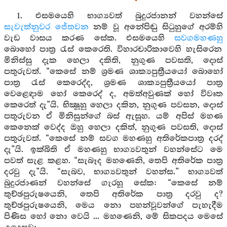
1. එසමයෙහි භාග්‍යවත් බුදුරජානන් වහන්සේ
සැවැත්නුවර
ජේතවන
නම් වූ අනේපිඬු සිටුහුගේ අරම්හි
වැඩ වාසය කරණ සේක. එසමයෙහි
සවගමහණහු
බොහෝ පාත්‍ර රැස් කෙරෙති. විහාරචාරිකාවෙහි හැසිරෙන
මිනිස්සු දැක හෙලා දකිති, නුගුණ පවසති, දොස්
පතුරුවත්. “කෙසේ නම් ශ්‍රමණ ශාක්‍යපුත්‍රීයයෝ බොහෝ
පාත්‍ර රැස් කෙරෙද්ද, ශ්‍රමණ ශාක්‍යපුත්‍රීයයෝ පාත්‍ර
වෙළෙඳාම හෝ කෙරෙද් ද, අමත්අවුණක් හෝ විවෘත
කෙරෙත් දැ”යි. භික්‍ෂූහු හෙලා දකින, නුගුණ පවසන, දොස්
පතුරුවන ඒ මිනිසුන්ගේ බස් ඇසූහ. යම් අපිස් මහණ
කෙනෙක් වෙද්ද ඔහු හෙලා දකිත්, නුගුණ පවසති, දොස්
පතුරුවත්. “කෙසේ නම් සවග මහණහු අතිරේකපාත්‍ර දරද්
දැ”යි. ඉක්බිති ඒ මහණහු භාග්‍යවතුන් වහන්සේට මෙ
පවත් සැළ කළහ. “සැබෑද මහණෙනි, තෙපි අතිරේක පාත්‍ර
දරවු දැ”යි. “සැබව, භාග්‍යවතුන් වහන්ස.” භාග්‍යවත්
බුදුරජාණන් වහන්සේ ගැරහූ සේක: “කෙසේ නම්
තුච්ඡපුරුෂයෙනි, තෙපි අතිරේක පාත්‍ර දරවු ද?
තුච්ඡපුරුෂයෙනි, මෙය නො පහන්වූවන්ගේ පැහැදීම
පිණිස හෝ නො වෙයි ... මහණෙනි, මේ සිකපදය මෙසේ