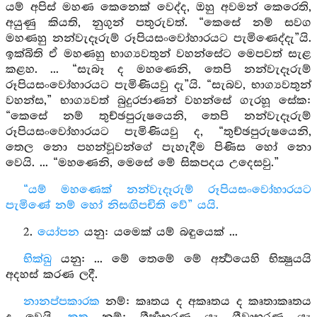
යම් අපිස් මහණ කෙනෙක් වෙද්ද, ඔහු අවමන් කෙරෙති,
අයුණු කියති, නුගුන් පතුරුවත්. “කෙසේ නම් සවග
මහණහු නන්වැදෑරුම් රූපියසංවෝහාරයට පැමිණෙද්දැ”යි.
ඉක්බිති ඒ මහණහු භාග්‍යවතුන් වහන්සේට මෙපවත් සැළ
කළහ. ... “සැබෑ ද මහණෙනි, තෙපි නන්වැදෑරුම්
රූපියසංවෝහාරයට පැමිණියවු දැ”යි. “සැබව, භාග්‍යවතුන්
වහන්ස,” භාග්‍යවත් බුදුරජාණන් වහන්සේ ගැරහූ සේක:
“කෙසේ නම් තුච්ඡපුරුෂයෙනි, තෙපි නන්වැදෑරුම්
රූපියසංවෝහාරයට පැමිණියවු ද, “තුච්ඡපුරුෂයෙනි,
තෙල නො පහන්වූවන්ගේ පැහැදීම පිණිස හෝ නො
වෙයි. ... “මහණෙනි, මෙසේ මේ සිකපදය උදෙසවු.”
“යම් මහණෙක් නන්වැදෑරුම් රූපියසංවෝහාරයට
පැමිණේ නම් හෝ නිසඟිපචිති වේ” යයි.
2.
යෝපන
යනු: යමෙක් යම් බඳුයෙක් ...
භික්ඛු
යනු: ... මේ තෙමේ මේ අර්‍ත්‍ථයෙහි භික්‍ෂුයයි
අදහස් කරණ ලදී.
නානප්පකාරක
නම්: කෘතය ද අකෘතය ද කෘතාකෘතය