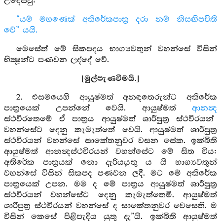
උදෙසවු:
“යම් මහණෙක් අතිරේකපාත්‍ර දරා නම් නිසඟිපචිති
වේ” යයි.
මෙසේත් මේ සිකපදය භාග්‍යවතුන් වහන්සේ විසින්
භික්‍ෂූන්ට පණවන ලද්දේ වේ.
[මුල්පැණවීමයි.]
2. එසමයෙහි ආයුෂ්මත් අනඳතෙරුන්ට අතිරේක
පාත්‍රයෙක් උපන්නේ වෙයි. ආයුෂ්මත්
ආනන්‍ද
ස්ථවිරතෙමේ ඒ පාත්‍රය ආයුෂ්මත් ශාරීපුත්‍ර ස්ථවිරයන්
වහන්සේට දෙනු කැමැත්තේ වෙයි. ආයුෂ්මත් ශාරීපුත්‍ර
ස්ථවිරයන් වහන්සේ සාකේතනුවර වසන සේක. ඉක්බිති
ආයුෂ්මත් ආනන්‍දස්ථවිරයන් වහන්සේට මේ සිත විය:
අතිරේක පාත්‍රයක් නො දැරියයුතු ය යි භාග්‍යවතුන්
වහන්සේ විසින් සිකපද පණවන ලදී. මට මේ අතිරේක
පාත්‍රයෙක් උපන. මම ද මේ පාත්‍රය ආයුෂ්මත් ශාරීපුත්‍ර
ස්ථවිරයන් වහන්සේට දෙනු කැමැත්තෙමි. ආයුෂ්මත්
ශාරීපුත්‍ර ස්ථවිරයන් වහන්සේ ද සාකේතනුවර වෙසෙති. ම
විසින් කෙසේ පිළිපැදිය යුතු දැ”යි. ඉක්බිති ආයුෂ්මත්