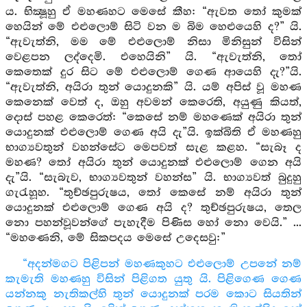
ය. භික්‍ෂූහු ඒ මහණහට මෙසේ කීහ: “ඇවත තෝ කුමක්
හෙයින් මේ එළුලොම් සිටි වන ම බිම හෙළුයෙහි ද?” යි.
“ඇවැත්නි, මම මේ එළුලොම් නිසා මිනිසුන් විසින්
වෙළපන ලද්දෙමි. එහෙයිනි” යි. “ඇවැත්නි, තෝ
කෙතෙක් දුර සිට මේ එළුලොම් ගෙණ ආයෙහි දැ?”යි.
“ඇවැත්නි, අයිරා තුන් යොදුනකි” යි. යම් අපිස් වූ මහණ
කෙනෙක් වෙත් ද, ඔහු අවමන් කෙරෙති, අයුණු කියත්,
දොස් පහළ කෙරෙත්: “කෙසේ නම් මහණෙක් අයිරා තුන්
යොදුනක් එළුලොම් ගෙණ අයි දැ”යි. ඉක්බිති ඒ මහණහු
භාග්‍යවතුන් වහන්සේට මෙපවත් සැළ කළහ. “සැබෑ ද
මහණ? තෝ අයිරා තුන් යොදුනක් එළුලොම් ගෙන අයි
දැ”යි. “සැබැව, භාග්‍යවතුන් වහන්ස” යි. භාග්‍යවත් බුදුහු
ගැරැහූහ. “තුච්ඡපුරුෂය, තෝ කෙසේ නම් අයිරා තුන්
යොදුනක් එළුලොම් ගෙණ අයි ද? තුච්ඡපුරුෂය, තෙල
නො පහන්වූවන්ගේ පැහැදීම පිණිස හෝ නො වෙයි.” ...
“මහණෙනි, මේ සිකපදය මෙසේ උදෙසවු:”
“අදන්මගට පිළිපන් මහණකුහට එළුලොම් උපනේ නම්
කැමැති මහණහු විසින් පිළිගත යුතු යි. පිළිගෙණ ගෙණ
යන්නකු නැතිකල්හි තුන් යොදුනක් පරම කොට සියතින්