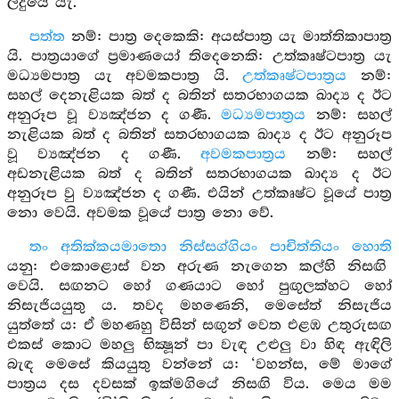
ලදුයේ යැ.
පත්ත
නම්: පාත්‍ර දෙකෙකි: අයස්පාත්‍ර යැ මාත්තිකාපාත්‍ර
යි. පාත්‍රයාගේ ප්‍රමාණයෝ තිදෙනෙකි: උත්කෘෂ්ටපාත්‍ර යැ
මධ්‍යමපාත්‍ර යැ අවමකපාත්‍ර යි.
උත්කෘෂ්ටපාත්‍රය
නම්:
සහල් දෙනැළියක බත් ද බතින් සතරභාගයක ඛාද්‍ය ද ඊට
අනුරූප වූ ව්‍යඤ්ජන ද ගණී.
මධ්‍යමපාත්‍රය
නම්: සහල්
නැළියක බත් ද බතින් සතරභාගයක ඛාද්‍ය ද ඊට අනුරූප
වූ ව්‍යඤ්ජන ද ගණී.
අවමකපාත්‍රය
නම්: සහල්
අඩනැළියක බත් ද බතින් සතරභාගයක ඛාද්‍ය ද ඊට
අනුරූප වු ව්‍යඤ්ජන ද ගණී. එයින් උත්කෘෂ්ට වූයේ පාත්‍ර
නො වෙයි. අවමක වූයේ පාත්‍ර නො වේ.
තං අතික්කයමාතො නිස්සග්ගියං පාචිත්තියං හොති
යනු: එකොළොස් වන අරුණ නැගෙන කල්හි නිසඟි
වෙයි. සඟනට හෝ ගණයාට හෝ පුඟුලක්හට හෝ
නිසැජියයුතු ය. තවද මහණෙනි, මෙසේත් නිසැජිය
යුත්තේ ය: ඒ මහණහු විසින් සඟුන් වෙත එළඹ උතුරුසඟ
එකස් කොට මහලු භික්‍ෂූන් පා වැඳ උළුලු වා හිඳ ඇඳිලි
බැඳ මෙසේ කියයුතු වන්නේ ය: ‘වහන්ස, මේ මාගේ
පාත්‍රය දස දවසක් ඉක්මගියේ නිසඟි විය. මෙය මම