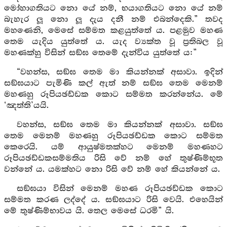
මෝහාගතියට නො යේ නම්, භයාගතියට නො යේ නම්
බැහැර ලූ නො ලූ දැය දනී නම් එබන්දෙකි.” තවද
මහණෙනි, මෙසේ සම්මත කළයුත්තේ ය. පළමුව මහණ
තෙම යැදිය යුත්තේ ය. යැද ව්‍යක්ත වූ ප්‍රතිබල වූ
මහණක්හු විසින් සඞ්‍ඝ තෙමේ දැන්විය යුත්තේ ය:”
“වහන්ස, සඞ්‍ඝ තෙම මා කියන්නක් අසාවා. ඉදින්
සඞ්‍ඝයාට පැමිණි කල් ඇත් නම් සඞ්‍ඝ තෙම මෙනම්
මහණහු රූපියඡඩ්ඩක කොට සම්මත කරන්නේය. මේ
‘ඤත්ති’යයි.
වහන්ස, සඞ්‍ඝ තෙම මා කියන්නක් අසාවා. සඞ්‍ඝ
තෙම මෙනම් මහණහු රූපියඡඩ්ඩක කොට සම්මත
කෙරෙයි. යම් ආයුෂ්මතක්හට මෙනම් මහණහට
රූපියඡඩ්ඩකසම්මතිය රිසි වේ නම් හේ තුෂ්ණිම්භූත
වන්නේ ය. යමක්හට නො රිසි වේ නම් හේ කියන්නේ ය.
සඞ්‍ඝයා විසින් මෙනම් මහණ රූපියඡඩ්ඩක කොට
සම්මත කරණ ලද්දේ ය. සඞ්‍ඝයාට රිසි වෙයි. එහෙයින්
මේ තුෂ්ණිම්භාවය යි. තෙල මෙසේ ධරමි” යි.