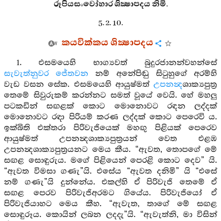
රූපියසංවෝහාර ශික්‍ෂාපදය නිමි.
5. 2. 10.
කයවික්කය ශික්‍ෂාපදය
1. එසමයෙහි භාග්‍යවත් බුදුරජානන්වහන්සේ
සැවැත්නුවර
ජේතවන
නම් අනේපිඬු සිටුහුගේ අරම්හි
වැඩ වසන සේක. එසමයෙහි ආයුෂ්මත්
උපනන්‍ද
ශාක්‍යපුත්‍ර
තෙමේ සිවුරුකම් කරන්නට සමත් වූයේ වෙයි. හේ මහලු
පටකඩින් සඟළක් කොට මොනොවට රඳන ලද්දක්
මොනොවට රඳා පිරියම් කරණ ලද්දක් කොට පෙරෙවි ය.
ඉක්බිති එක්තරා පිරිවැජියෙක් මහඟු පිළියක් පෙරෙව
ආයුෂ්මත් උපනන්‍දශාක්‍යපුත්‍රයන් වෙත එළඹ
උපනන්‍දශාක්‍යපුත්‍රයනට මෙය කීය. “ඇවත, තොපගේ මේ
සඟළ සොඳුරුය. මගේ පිළියෙන් පෙරළි කොට දෙව” යි.
“ඇවත විමසා ගණැ”යි. එසේය “ඇවත දනිමි” යි “එසේ
නම් ගණැ”යි දුන්නේය. එකල්හි ඒ පිරිවැජි තෙමේ ඒ
සඟළ පෙරව පිරිවැජිඅරමට ගියේය. පිරිවැජියෝ ඒ
පිරිවැජියාහට මෙය කීහ. “ඇවැත, තාගේ මේ සඟළ
සොඳුරූය. කොයින් ලබන ලදදැ”යි. “ඇවැත්නි, මා විසින්