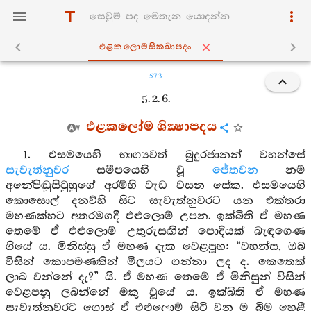
එළකලොමසික‍්ඛාපදං
573
5. 2. 6.
එළකලෝම ශික්‍ෂාපදය
1. එසමයෙහි භාග්‍යවත් බුදුරජානන් වහන්සේ
සැවැත්නුවර
සමීපයෙහි වූ
ජේතවන
නම්
අනේපිඬුසිටුහුගේ අරම්හි වැඩ වසන සේක. එසමයෙහි
කොසොල් දනව්හි සිට සැවැත්නුවරට යන එක්තරා
මහණක්හට අතරමගදී එළුලොම් උපන. ඉක්බිති ඒ මහණ
තෙමේ ඒ එළුලොම් උතුරුසඟින් පොදියක් බැඳගෙණ
ගියේ ය. මිනිස්සු ඒ මහණ දැක වෙළපූහ: “වහන්ස, ඔබ
විසින් කොපමණකින් මිලයට ගන්නා ලද ද. කෙතෙක්
ලාබ වන්නේ දැ?” යි. ඒ මහණ තෙමේ ඒ මිනිසුන් විසින්
වෙළපනු ලබන්නේ මකු වූයේ ය. ඉක්බිති ඒ මහණ
සැවැත්නුවරට ගොස් ඒ එළුලොම් සිටි වන ම බිම හෙළී