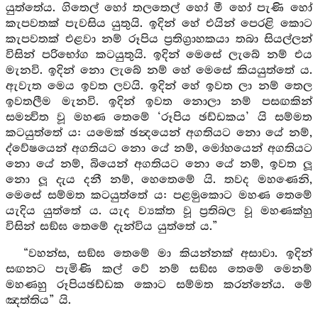
යුත්තේය. ගිතෙල් හෝ තලතෙල් හෝ මී හෝ පැණි හෝ
කැපවතක් පැවසිය යුතුයි. ඉදින් හේ එයින් පෙරළි කොට
කැපවතක් එළවා නම් රූපිය ප්‍රතිග්‍රාහකයා තබා සියල්ලන්
විසින් පරිභෝග කටයුතුයි. ඉදින් මෙසේ ලැබේ නම් එය
මැනවි. ඉදින් නො ලැබේ නම් හේ මෙසේ කියයුත්තේ ය.
ඇවැත මෙය ඉවත ලවයි. ඉදින් හේ ඉවත ලා නම් තෙල
ඉවතලීම මැනවි. ඉදින් ඉවත නොලා නම් පසඟකින්
සමන්‍විත වූ මහණ තෙමේ ‘රූපිය ඡඩ්ඩකය’ යි සම්මත
කටයුත්තේ ය: යමෙක් ඡන්‍දයෙන් අගතියට නො යේ නම්,
ද්වේෂයෙන් අගතියට නො යේ නම්, මෝහයෙන් අගතියට
නො යේ නම්, බියෙන් අගතියට නො යේ නම්, ඉවත ලූ
නො ලූ දැය දනී නම්, හෙතෙමේ යි. තවද මහණෙනි,
මෙසේ සම්මත කටයුත්තේ ය: පළමුකොට මහණ තෙමේ
යැදිය යුත්තේ ය. යැද ව්‍යක්ත වූ ප්‍රතිබල වූ මහණක්හු
විසින් සඞ්‍ඝ තෙමේ දැන්විය යුත්තේ ය.”
“වහන්ස, සඞ්‍ඝ තෙමේ මා කියන්නක් අසාවා. ඉදින්
සඟනට පැමිණි කල් වේ නම් සඞ්‍ඝ තෙමේ මෙනම්
මහණහු රූපියඡඩ්ඩක කොට සම්මත කරන්නේය. මේ
ඤත්තිය” යි.