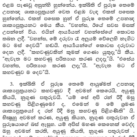
එළඹ පැණවූ අසුන්හි හුන්නේය. ඉක්බිති ඒ පුරුෂ තෙමේ
උපනන්‍ද ශාක්‍යපුත්‍රයන් වෙත එළඹ වැඳ එකත් පසෙක
හුන්නේය. එකත් පසෙක හුන් ඒ පුරුෂ තෙමේ උපනන්‍ද
ශාක්‍යපුත්‍රයනට මෙය කීය. “වහන්ස, ඊයේ සවස මසක්
උපන්නේ විය. එයින් ආර්‍ය්‍යයන් වහන්සේගේ කොටස
තබන ලදී. “වහන්ස, මේ දරුවා රෑ අලුයම් වේලෙහි නැගිට
මට මස් දෙවයි” හඬයි. ආර්‍ය්‍යයන්ගේ කොටස දරුවාට
දෙන ලදී. “කහවණුවකින් කුමක් ගෙණා යුතුදැ”යි කීය.
“ඇවැත මට කහවණු පරිත්‍යාග කරණ ලදදැ”යි. “එසේය
වහන්ස, පරිත්‍යාග කරණ ලදැ”යි. “ඇවැත මට ඒ
කහවණුව ම දෙව”යි.
3. ඉක්බිති ඒ පුරුෂ තෙමේ ආයුෂ්මත් උපනන්‍ද
ශාක්‍යපුත්‍රයනට කහවණුව දී අවමන් කෙරෙයි, අයුණු
කියයි, නුගුණ පතුරුවයි. “යම් සේ අපි රන් රිදී මසු
කහවණු පිළිගණුමෝ ද, එමෙන් ම මේ ශ්‍රමණ
ශාක්‍යපුත්‍රයෝ ද රන් රිදී මසු කහවණු පිළිගණිති” යි.
භික්‍ෂූහු අවමන් කරණ, අයුණු කියන, නුගුණ පතුරුවන ඒ
පුරුෂයාගේ බස් ඇසූහ. යම් අපිස් මහණ කෙනෙක් වෙද්ද
ඔහු අවමන් කරති, අයුණු කියති, නුගුණ පතුරුවත් .