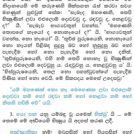
නිදානයෙහි මේ කරුණෙහි බික්සඟන රැස් කරවා සවග
මහණුන් පුළුවුත් සේක: “සැබෑද මහණෙනි, තෙපි
භික්‍ෂුණීන් ලවා එළුලොම් දොවවවු ද, රඳවවු ද, නෙළවවු
ද?” යී. “සැබැව භාග්‍යවතුන් වහන්ස.” “මහණෙනි
තොපගේ නෑයෝ ද නොනෑයෝ ද?” යි. “භාග්‍යවතුන්
වහන්ස, නො නෑයෝ” යි. “තුච්ඡ පුරුෂයෙනි, නොනෑයෝ
නො නෑයන් පිළිබඳ සුදුසු බව හෝ නුසුදුසු බව හෝ
පැහැදීම හෝ නො පැහැදීම හෝ නො දනිත්.
“තුච්ඡපුරුෂයෙනි, එහි නම් තෙපි නොනෑ වූ භික්‍ෂුණීන්
ලවා එළුලොම් දෙවවූහු ය. රැඳවූවහු ය. නෙළවූවහු ය’ යි.
“හිස්පුරුෂයෙනි, තෙල නො පහන්වූවන්ගේ පැහැදීම
පිණිස හෝ නො වෙයි. මේ සිකපදය මෙසේ උදෙසවු:”
“යම් මහණෙක් නො නෑ මෙහෙණක ලවා එළුලොම්
දොවවා නම් හෝ රඳවා නම් හෝ නෙළවා නම් හෝ
නිසඟි පචිති වේ” යයි.
3.
යො පන
යනු යම්බඳු වූ යමෙක්
භික්ඛු
’ යි ... මේ
තෙමේ මේ අර්‍ත්‍ථයෙහි භික්‍ෂුය යි අදහස් කරණ ලදී.
අඤ්ඤාතිකා
නම්: මවුපසින් හෝ පියපසින් හෝ