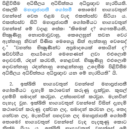
පිළිවිසීම අධිසීලය අධිචිත්තය අධිප්‍රඥාව හැරපියති.
එකල්හි
මහාප්‍රජාපතී ගෝතමී
තොමෝ භාග්‍යවතුන්
වහන්සේ වෙත එළඹ වැඳ එකත්පස්ව සිටියා ය.
එකත්පස්ව සිටි මහාප්‍රජාපතී ගෝතමීයට භාග්‍යවතුන්
වහන්සේ මේ වදාළ සේක: “කිමෙක් ද? ගෞතමියනි,
භික්‍ෂුණීහු නොපමාවූවාහු, කෙලෙසුන් තවන වෙර
ඇත්තාහු නිවන් පිණිස මෙහෙයූ සිත් ඇත්තාහු වෙසෙද්
ද.” “වහන්ස භික්‍ෂුණීන්ට අප්‍රමාදයෙක් කොයින් ද?
ෂඩ්වර්ගීය ආර්‍ය්‍යයෝ මෙහෙණන් ලවා එළුලොම්
දොවවති, රඳන් කරවති, නෙළවත්. භික්‍ෂුණීහු එළුලොම්
දොවන්නාහු රඳන්නාහු නෙළන්නාහු උදෙසීම පිළිවිසීම
අධිසීලය අධිචිත්තය අධිප්‍රඥාව යන මේ හැරපියති” යි.
2. ඉක්බිති භාග්‍යවතුන් වහන්සේ මහාප්‍රජාපතී
ගෝතමීයට දැහැමි කථාවෙන් කරුණු දැක්වූහ. කුසල්
දහම්හි සමාදන් කරවූහ. උත්සාහවත් කරවූහ. මැනවින්
පැහැද වූහ. ඉක්බිති භාග්‍යවතුන් වහන්සේ විසින් දැහැමි
කථාවෙන් කරුණු දක්වන ලද, සමාදන් කරවන ලද, තෙද
ගන්වන ලද, මැනවින් පහදවන ලද මහාප්‍රජාපතී ගෝතමී
තොමෝ භාග්‍යවතුන් වහන්සේ වැඳ පැදකුණු කොට
නික්ම ගියා ය. ඉක්බිති භාග්‍යවතුන් වහන්සේ මේ