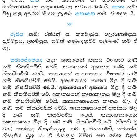
ද වෙයි.
කත
නම්: ශීර්‍ෂාභරණ යැ ගීවාභරණ යැ
හස්තාභරණ යැ පාදාභරණ යැ කට්‍යාභරණ යි.
අකත
නම්:
පිඬු කළ අමුරන් කියනු ලැබේ.
කතාකත
නම්: ඒ දෙක යි.
587
රූපිය
නම්: රත්රන් ය, කහවණුය, ලොහොමසුය,
දැවමසුය, ලහමසුය, යමක් ගණුදෙනුවට පැමිණේ නම් ඒ
යැ.
සමාපජ්ජෙය්‍ය
යනු: කෘතයෙන් කෘතය විකොට ගණී
නම් නිසඟිපචිති වෙයි. කෘතයෙන් අකෘතය ගණී නම්
නිසඟිපචිති වෙයි. කෘතයෙන් කෘතාකෘතය විකොට ගණී
නම් නිසඟිපචිති වෙයි. අකෘතයෙන් කෘතය මිල දී ගණී
නම් නිසඟිපචිති වෙයි. අකෘතයෙන් අකෘතය මිල දී ගණී
නම් නිසඟිපචිති වේ. අකෘතයෙන් කෘතාකෘතය මිල දී ගණී
නම් නිසඟිපචිති වෙයි. කෘතාකෘතයෙන් කෘතය මිල දී
ගණී නම් නිසඟිපචිති වෙයි. කෘතාකෘතයෙන් අකෘතය මිල
දී ගණී නම් නිසඟිපචිති වෙයි. කෘතාකෘතයෙන්
කෘතාකෘතය මිල දී ගණී නම් නිසඟිපචිති වේ. (නිසඟි වූ
වත) සඟමැද නිසැජියයුතු. තව ද මහණෙනි, මෙසේත්
නිසැජිය යුතු ය. ඒ මහණහු විසින් සඟ වෙත එළඹ