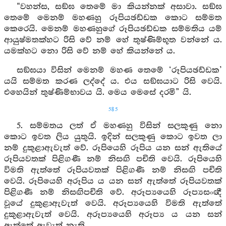
“වහන්ස, සඞ්‍ඝ තෙමේ මා කියන්නක් අසාවා. සඞ්‍ඝ
තෙමේ මෙනම් මහණහු රූපියඡඩ්ඩක කොට සම්මත
කෙරෙයි. මෙනම් මහණහුගේ රූපියඡඩ්ඩක සම්මතිය යම්
ආයුෂ්මතක්හට රිසි වේ නම් හේ තුෂ්ණිම්භූත වන්නේ ය.
යමක්හට නො රිසි වේ නම් හේ කියන්නේ ය.
සඞ්‍ඝයා විසින් මෙනම් මහණ තෙමේ ‘රූපියඡඩ්ඩක’
යයි සම්මත කරණ ලද්දේ ය. එය සඞ්‍ඝයාට රිසි වෙයි.
එහෙයින් තුෂ්ණිම්භාවය යි. මෙය මෙසේ දරමි” යි.
585
5. සම්මතය ලත් ඒ මහණහු විසින් සලකුණු නො
කොට ඉවත ලිය යුතුයි. ඉදින් සලකුණු කොට ඉවත ලා
නම් දුකුළාඇවැත් වේ. රූපියෙහි රූපිය යන සන් ඇතියේ
රූපියවතක් පිළිගණී නම් නිසඟි පචිති වෙයි. රූපියෙහි
විමති ඇත්තේ රූපියවතක් පිළිගණී නම් නිසඟි පචිති
වෙයි. රූපියෙහි අරූපිය ය යන සන් ඇත්තේ රූපියවතක්
පිළිගණී නම් නිසඟිපචිති වේ. අරූප්‍යයෙහි රූප්‍යසංඥී
වූයේ දුකුළාඇවැත් වෙයි. අරූප්‍යයෙහි විමති ඇත්තේ
දුකුළාඇවැත් වෙයි. අරූප්‍යයෙහි අරූප්‍ය ය යන සන්
ඇත්තේ ඇවැත් නැති.