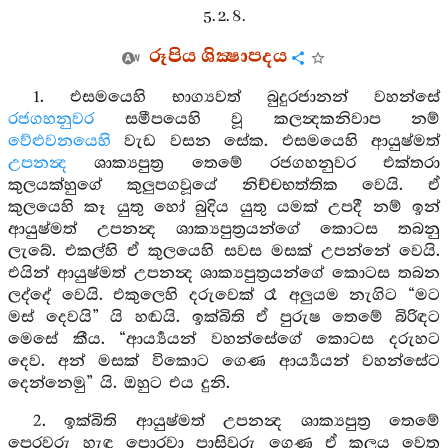
5. 2. 8.
රූපිය ශික්‍ෂාපදය
1. එසමයෙහි භාග්‍යවත් බුදුරජානන් වහන්සේ
රජගහනුවර
සමීපයෙහි වූ කලන්‍දකනිවාප නම්
වේළුවනයෙහි
වැඩ වසන සේක. එසමයෙහි ආයුෂ්මත්
උපනන්‍ද
ශාක්‍යපුත්‍ර තෙමේ රජගහනුවර එක්තරා
කුලයක්හුගේ කුලුපගවූයේ නිච්චභත්තික වෙයි. ඒ
කුලයෙහි කෑ යුතු හෝ බුදිය යුතු යමක් උපදී නම් ඉන්
ආයුෂ්මත් උපනන්‍ද ශාක්‍යපුත්‍රයන්ගේ කොටස තබනු
ලැබේ. එකල්හි ඒ කුලයෙහි සවස මසක් උපන්නේ වෙයි.
එයින් ආයුෂ්මත් උපනන්‍ද ශාක්‍යපුත්‍රයන්ගේ කොටස තබන
ලද්දේ වෙයි. එකුලෙහි දරුවෙක් රෑ අලුයම නැගිට “මට
මස් දෙවයි” යි හඬයි. ඉක්බිති ඒ පුරුෂ තෙමේ බිරිඳට
මෙසේ කීය. “ආර්‍ය්‍යයන් වහන්සේගේ කොටස දරුහට
දෙව. අන් මසක් විකොට ගෙණ ආර්‍ය්‍යයන් වහන්සේට
දෙන්නෙමු” යි. ඔහුට එය දුනි.
2. ඉක්බිති ආයුෂ්මත් උපනන්‍ද ශාක්‍යපුත්‍ර තෙමේ
පෙරවරු හැඳ පොරවා පාසිවුරු ගෙණ ඒ කුලය වෙත