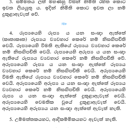
3. සම්මතය ලත් මහණහු විසින් නිමිති රහිත කොට
ඉවත ලියයුතු ය. ඉදින් නිමිති කොට ඉවත ලා නම්
දුකුළාඇවැත් වේ.
589
4. රූප්‍යයෙහි රූප්‍ය ය යන සංඥා ඇත්තේ
(කෘතාකෘත) රූප්‍යය ව්‍යවහාර කෙරේ නම් නිසඟිපචිති
වෙයි. රූප්‍යයෙහි විමති ඇතියේ රූප්‍යය ව්‍යවහාර කෙරේ
නම් නිසඟිපචිති වෙයි. රූප්‍යයෙහි අරූප්‍ය ය යන සංඥා
ඇතියේ රූප්‍යය ව්‍යවහාර කෙරේ නම් නිසඟිපචිති වේ.
අරූප්‍යයෙහි රූප්‍ය ය යන සංඥා ඇත්තේ රූප්‍යය
ව්‍යවහාර කෙරේ නම් නිසඟිපචිති වෙයි. අරූප්‍යයෙහි
විමති ඇතියේ රූප්‍යය ව්‍යවහාර කෙරේ නම් නිසඟිපචිති
වෙයි. අරූප්‍යයෙහි අරූප්‍ය ය යන සංඥා ඇත්තේ රූප්‍යය
ව්‍යවහාර කෙරේ නම් නිසඟිපචිති වෙයි. අරූප්‍යයෙහි
රූප්‍ය ය යන සංඥා ඇත්තේ දුකුළාඇවැත් වෙයි.
අරූප්‍යයෙහි වෙමතික වූයේ දුකුළාඇවැත් වෙයි.
අරූප්‍යයෙහි අරූප්‍යය යන සංඥා ඇත්තේ ඇවැත් නැති.
5. උම්මත්තකයහට, ආදිකම්මිකයහට ඇවැත් නැති.