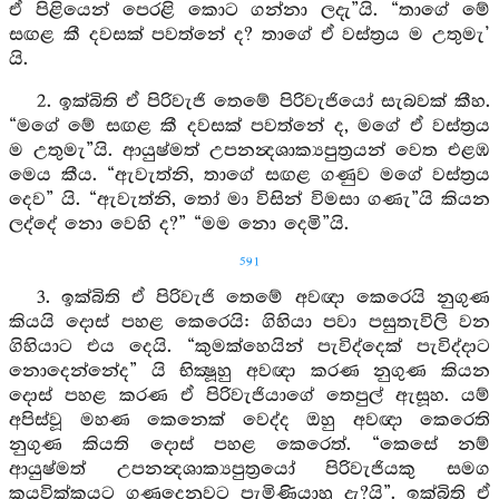
ඒ පිළියෙන් පෙරළි කොට ගන්නා ලදැ”යි. “තාගේ මේ
සඟළ කී දවසක් පවත්නේ ද? තාගේ ඒ වස්ත්‍රය ම උතුමැ’
යි.
2. ඉක්බිති ඒ පිරිවැජි තෙමේ පිරිවැජියෝ සැබවක් කීහ.
“මගේ මේ සඟළ කී දවසක් පවත්නේ ද, මගේ ඒ වස්ත්‍රය
ම උතුමැ”යි. ආයුෂ්මත් උපනන්‍දශාක්‍යපුත්‍රයන් වෙත එළඹ
මෙය කීය. “ඇවැත්නි, තාගේ සඟළ ගණුව මගේ වස්ත්‍රය
දෙව” යි. “ඇවැත්නි, තෝ මා විසින් විමසා ගණැ”යි කියන
ලද්දේ නො වෙහි ද?” “මම නො දෙමි”යි.
591
3. ඉක්බිති ඒ පිරිවැජි තෙමේ අවඥා කෙරෙයි නුගුණ
කියයි දොස් පහළ කෙරෙයි: ගිහියා පවා පසුතැවිලි වන
ගිහියාට එය දෙයි. “කුමක්හෙයින් පැවිද්දෙක් පැවිද්දාට
නොදෙන්නේද” යි භික්‍ෂූහු අවඥා කරණ නුගුණ කියන
දොස් පහළ කරණ ඒ පිරිවැජියාගේ තෙපුල් ඇසූහ. යම්
අපිස්වූ මහණ කෙනෙක් වෙද්ද ඔහු අවඥා කෙරෙති
නුගුණ කියති දොස් පහළ කෙරෙත්. “කෙසේ නම්
ආයුෂ්මත් උපනන්‍දශාක්‍යපුත්‍රයෝ පිරිවැජියකු සමග
කයවික්කයට ගණුදෙනුවට පැමිණියාහු දැ?යි”. ඉක්බිති ඒ