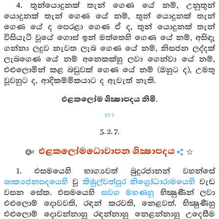
4. තුන්යොදුනක් තැන් ගෙණ යේ නම්, උනුතුන්
යොදුනක් තැන් ගෙණ යේ නම්, තුන් යොදුනක් තැන්
ගෙණ යේ ද පෙරළා ගෙණ ඒ ද, තුන් යොදුනක් තැන්
විසියැටි වූයේ ගොස් ඉන් මත්තෙහි ගෙණ යේ නම්, අසිඳැ
ගන්නා ලදුව නැවත ලැබ ගෙණ යේ නම්, නිසජන ලද්දක්
ලැබගෙණ යේ නම් අනෙකක්හු ලවා ගෙන්වා යේ නම්,
එළුලොමින් කළ බඩුවක් ගෙණ යේ නම් (ඔහුට ද), උමතු
වූවහුට ද, ආදිකම්මිකයාට ද ඇවැත් නැති.
එළකලෝම ශික්‍ෂාපදය නිමි.
577
5. 2. 7.
එළකලෝමධොවාපන ශික්‍ෂාපදය
1. එසමයෙහි භාග්‍යවත් බුදුරජානන් වහන්සේ
ශාක්‍යජනපදයෙහි
වූ
කිඹුල්වත්පුර
නිග්‍රෝධාරාමයෙහි
වැඩ
වසන සේක. එසමයෙහි
සවග මහණහු
භික්‍ෂුණීන් ලවා
එළුලොම් දොවවති, රඳන් කරවති, නෙළවත්. භික්‍ෂුණීහු
එළුලොම් දොවන්නාහු රඳන්නාහු නෙළන්නාහු උදෙසීම