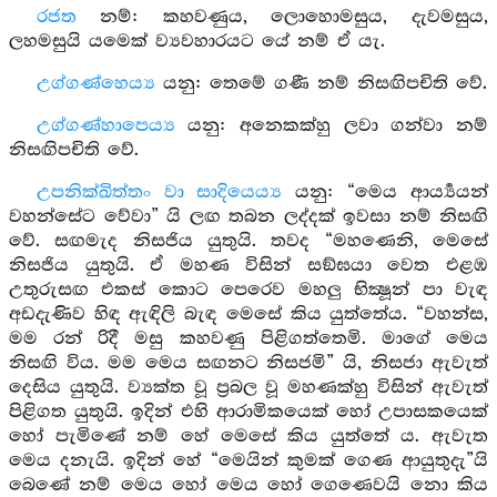
රජත
නම්: කහවණුය, ලොහොමසුය, දැවමසුය,
ලහමසුයි යමෙක් ව්‍යවහාරයට යේ නම් ඒ යැ.
උග්ගණ්හෙය්‍ය
යනු: තෙමේ ගණී නම් නිසඟිපචිති වේ.
උග්ගණ්හාපෙය්‍ය
යනු: අනෙකක්හු ලවා ගන්වා නම්
නිසඟිපචිති වේ.
උපනික්ඛිත්තං වා සාදියෙය්‍ය
යනු: “මෙය ආර්‍ය්‍යයන්
වහන්සේට වේවා” යි ලඟ තබන ලද්දක් ඉවසා නම් නිසඟි
වේ. සඟමැද නිසජිය යුතුයි. තවද “මහණෙනි, මෙසේ
නිසජිය යුතුයි. ඒ මහණ විසින් සඞ්ඝයා වෙත එළඹ
උතුරුසඟ එකස් කොට පෙරෙව මහලු භික්‍ෂූන් පා වැඳ
අඩදැණිව හිඳ ඇඳිලි බැඳ මෙසේ කිය යුත්තේය. “වහන්ස,
මම රන් රිදී මසු කහවණු පිළිගත්තෙමි. මාගේ මෙය
නිසඟි විය. මම මෙය සඟනට නිසජමි” යි, නිසජා ඇවැත්
දෙසිය යුතුයි. ව්‍යක්ත වූ ප්‍රබල වූ මහණක්හු විසින් ඇවැත්
පිළිගත යුතුයි. ඉදින් එහි ආරාමිකයෙක් හෝ උපාසකයෙක්
හෝ පැමිණේ නම් හේ මෙසේ කිය යුත්තේ ය. ඇවැත
මෙය දනැයි. ඉදින් හේ “මෙයින් කුමක් ගෙණ ආයුතුදැ”යි
බෙණේ නම් මෙය හෝ මෙය හෝ ගෙණෙවයි නො කිය