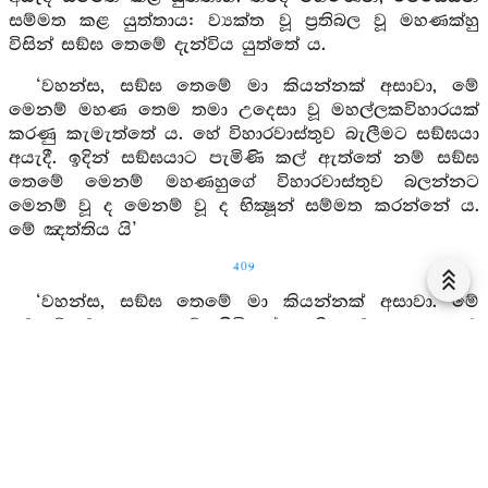
සම්මත කළ යුත්තාය: ව්‍යක්ත වූ ප්‍රතිබල වූ මහණක්හු
විසින් සඞ්ඝ තෙමේ දැන්විය යුත්තේ ය.
‘වහන්ස, සඞ්ඝ තෙමේ මා කියන්නක් අසාවා, මේ
මෙනම් මහණ තෙම තමා උදෙසා වූ මහල්ලකවිහාරයක්
කරණු කැමැත්තේ ය. හේ විහාරවාස්තුව බැලීමට සඞ්ඝයා
අයැදී. ඉදින් සඞ්ඝයාට පැමිණි කල් ඇත්තේ නම් සඞ්ඝ
තෙමේ මෙනම් මහණහුගේ විහාරවාස්තුව බලන්නට
මෙනම් වූ ද මෙනම් වූ ද භික්‍ෂූන් සම්මත කරන්නේ ය.
මේ ඤත්තිය යි’
409
‘වහන්ස, සඞ්ඝ තෙමේ මා කියන්නක් අසාවා. මේ
මෙනම් මහණ තෙමේ හිමියන් ඇති තමා උදෙසා වූ
මහල්ලකවිහාරයක් කරණු කැමැත්තේ ය. හෙතෙම
විහාරවාස්තුව බැලීමට සඞ්ඝයා අයැද සිටී. සඞ්ඝ තෙමේ
මෙනම් මහණහුගේ විහාරවාස්තුව බලන්නට මෙනම් වූ ද
මෙනම් වූ ද භික්‍ෂූන් සම්මත කෙරෙයි. යම් ආයුෂ්මතක්හට
මෙනම් මහණහුගේ විහාර වාස්තුව බලන්නට මෙනම් වූ ද
මෙනම් වූ ද භික්‍ෂූන් සම්මත කිරීම රුචි වේ නම් හේ