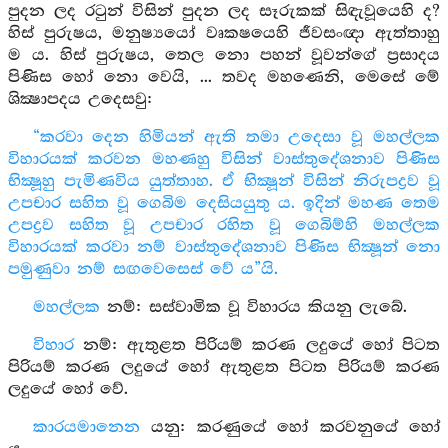
පුදන ලද රටුන් විසින් පුදන ලද සෑරුකක් සිඳැවූයෙහි ද?
හිස් පුරුෂය, මනුෂ්‍යයෝ වෘකෂයෙහි ජීවසංඥා ඇත්තාහු
ම ය. හිස් පුරුෂය, තෙල නො පහන් වූවන්ගේ ප්‍රසාදය
පිණිස හෝ නො වෙයි, ... තවද මහණෙනි, මෙසේ මේ
ශික්‍ෂාපදය උදෙසවු:
“කරවා දෙන හිමියන් ඇති තමා උදෙසා වූ මහල්ලක
විහාරයක් කරවන මහණහු විසින් වාස්තුදේශනාව පිණිස
භික්‍ෂූහු පැමිණවිය යුත්තාහ. ඒ භික්‍ෂූන් විසින් නිරුපද්‍රව වූ
උපචාර සහිත වූ ගෙබිම දෙසියයුතු ය. ඉදින් මහණ තෙම
උපද්‍රව සහිත වූ උපචාර රහිත වූ ගෙබිම්හි මහල්ලක
විහාරයක් කරවා නම් වාස්තුදේශනාව පිණිස භික්‍ෂූන් නො
පමුණුවා නම් සඟවෙසෙස් වේ ය”යි.
මහල්ලක
නම්: සස්වාමික වූ විහාරය කියනු ලැබේ.
විහාර
නම්: ඇතුළත පිරියම් කරණ ලදුයේ හෝ පිටත
පිරියම් කරණ ලදුයේ හෝ ඇතුළත පිටත පිරියම් කරණ
ලදුයේ හෝ වේ.
කාරයමානෙන
යනු: කරණුයේ හෝ කරවනුයේ හෝ