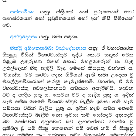
ය.
සස්සාමිකං
යනු: ස්ත්‍රියක් හෝ පුරුෂයෙක් හෝ
ගෘහස්ථයෙක් හෝ ප්‍රව්‍රජිතයෙක් හෝ අන් කිසි හිමියෙක්
වේ.
අත්තුදෙදසං
යනු: තමා සඳහා.
භික්ඛු අභිනෙතබ්බා වත්‍ථුදේසනාය
යනු: ඒ විහාරකාරක
භික්‍ෂූහු විසින් විහාරවාස්තුව ශුද්ධ කොට සඟුන් වෙත
එළැඹ උතුරුසඟ එකස් කොට මහලුතෙරුන් පා වැඳ
උළුල්ලෙන් හිඳ ඇඳිලි බැඳ මෙසේ කියයුතු වන්නේ ය.
‘වහන්ස, මම කරවා දෙන හිමියන් ඇති තමා උදෙසා වූ
මහල්ලකවිහාරයක් කරණු කැමැත්තෙමි. වහන්ස, ඒ මම
විහාරවාස්තු අවලෝකනයට සඞ්ඝයා අයැදිමි’යි. දෙවන
වට ද යැදිය යුතු ය. තෙවන වට ද යැදිය යුතු ය. ඉදින්
හැම සඞ්ඝ තෙමේ විහාරවාස්තුව බැලීම ඉවසා නම් හැම
සඞ්ඝයා විසින් බැලිය යුතු ය. ඉදින් හැම සඞ්ඝ තෙමේ
විහාරවාස්තුව බැලීම නො ඉවසා නම් සෝපද්‍රව අනුපද්‍රව
බව සෝපචාර අනුපචාර බව දැනගන්නට ව්‍යක්ත වූ
ප්‍රතිබල වූ යම් භික්‍ෂු කෙනෙක් එහි වෙත් නම් ඒ භික්‍ෂූහු
අයැද සම්මත කළ යුත්තාහ. තවද මහණෙනි, මෙසෙයින්