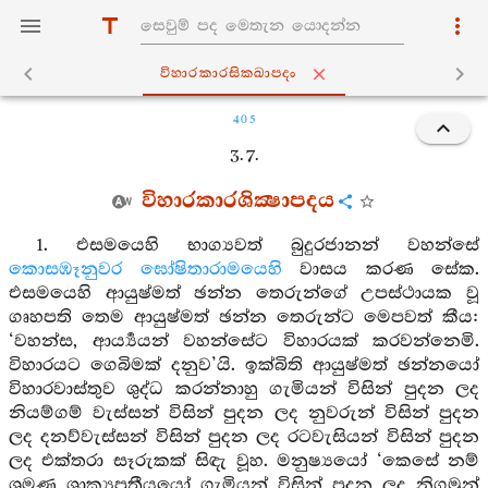
විහාරකාරසික‍්ඛාපදං
405
3. 7.
විහාරකාරශික්‍ෂාපදය
1. එසමයෙහි භාග්‍යවත් බුදුරජානන් වහන්සේ
කොසඹෑනුවර
ඝෝෂිතාරාමයෙහි
වාසය කරණ සේක.
එසමයෙහි ආයුෂ්මත් ඡන්න තෙරුන්ගේ උපස්ථායක වූ
ගෘහපති තෙම ආයුෂ්මත් ඡන්න තෙරුන්ට මෙපවත් කීය:
‘වහන්ස, ආර්‍ය්‍යයන් වහන්සේට විහාරයක් කරවන්නෙමි.
විහාරයට ගෙබිමක් දනුව’යි. ඉක්බිති ආයුෂ්මත් ඡන්නයෝ
විහාරවාස්තුව ශුද්ධ කරන්නාහු ගැමියන් විසින් පුදන ලද
නියම්ගම් වැස්සන් විසින් පුදන ලද නුවරුන් විසින් පුදන
ලද දනව්වැස්සන් විසින් පුදන ලද රටවැසියන් විසින් පුදන
ලද එක්තරා සෑරුකක් සිඳැ වූහ. මනුෂ්‍යයෝ ‘කෙසේ නම්
ශ්‍රමණ ශාක්‍යපුත්‍රීයයෝ ගැමියන් විසින් පුදන ලද නිගමුන්