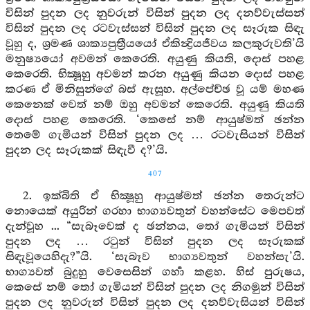
විසින් පුදන ලද නුවරුන් විසින් පුදන ලද දනව්වැස්සන්
විසින් පුදන ලද රටවැස්සන් විසින් පුදන ලද සෑරුක සිඳැ
වූහු ද, ශ්‍රමණ ශාක්‍යපුත්‍රීයයෝ ඒකින්‍ද්‍රියජීවය කලකුරුවති’යි
මනුෂ්‍යයෝ අවමන් කෙරෙති. අයුණු කියති, දොස් පහළ
කෙරෙති. භික්‍ෂූහු අවමන් කරන අයුණු කියන දොස් පහළ
කරණ ඒ මිනිසුන්ගේ බස් ඇසූහ. අල්පේච්ඡ වූ යම් මහණ
කෙනෙක් වෙත් නම් ඔහු අවමන් කෙරෙති. අයුණු කියති
දොස් පහළ කෙරෙති. ‘කෙසේ නම් ආයුෂ්මත් ඡන්න
තෙමේ ගැමියන් විසින් පුදන ලද … රටවැසියන් විසින්
පුදන ලද සෑරුකක් සිඳැවී ද?’යි.
407
2. ඉක්බිති ඒ භික්‍ෂූහු ආයුෂ්මත් ඡන්න තෙරුන්ට
නොයෙක් අයුරින් ගරහා භාග්‍යවතුන් වහන්සේට මෙපවත්
දැන්වූහ ... “සැබෑවෙක් ද ඡන්නය, තෝ ගැමියන් විසින්
පුදන ලද … රටුන් විසින් පුදන ලද සෑරුකක්
සිඳැවූයෙහිදැ?”යි. ‘සැබෑව භාග්‍යවතුන් වහන්සැ’යි.
භාග්‍යවත් බුදුහු වෙසෙසින් ගර්‍හා කළහ. හිස් පුරුෂය,
කෙසේ නම් තෝ ගැමියන් විසින් පුදන ලද නිගමුන් විසින්
පුදන ලද නුවරුන් විසින් පුදන ලද දනව්වැසියන් විසින්