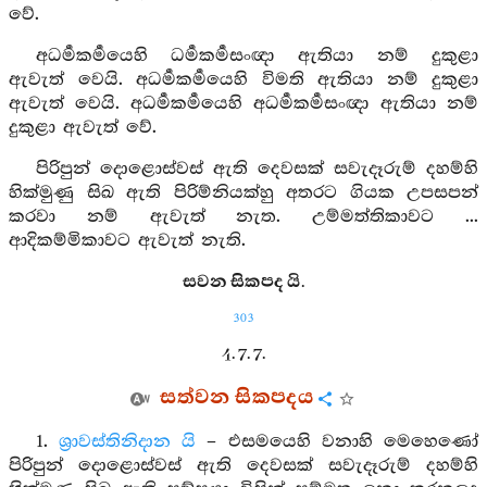
වේ.
අධර්‍මකර්‍මයෙහි ධර්‍මකර්‍මසංඥා ඇතියා නම් දුකුළා
ඇවැත් වෙයි. අධර්‍මකර්‍මයෙහි විමති ඇතියා නම් දුකුළා
ඇවැත් වෙයි. අධර්‍මකර්‍මයෙහි අධර්‍මකර්‍මසංඥා ඇතියා නම්
දුකුළා ඇවැත් වේ.
පිරිපුන් දොළොස්වස් ඇති දෙවසක් සවැදෑරුම් දහම්හි
හික්මුණු සිඛ ඇති පිරිම්නියක්හු අතරට ගියක උපසපන්
කරවා නම් ඇවැත් නැත. උම්මත්තිකාවට ...
ආදිකම්මිකාවට ඇවැත් නැති.
සවන සිකපද යි.
303
4. 7. 7.
සත්වන සිකපදය
1.
ශ්‍රාවස්තිනිදාන යි
– එසමයෙහි වනාහි මෙහෙණෝ
පිරිපුන් දොළොස්වස් ඇති දෙවසක් සවැදෑරුම් දහම්හි