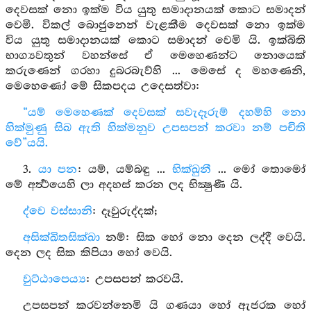
දෙවසක් නො ඉක්ම විය යුතු සමාදානයක් කොට සමාදන්
වෙමි. විකල් බොජුනෙන් වැළකීම දෙවසක් නො ඉක්ම
විය යුතු සමාදානයක් කොට සමාදන් වෙමි යි. ඉක්බිති
භාග්‍යවතුන් වහන්සේ ඒ මෙහෙණන්ට නොයෙක්
කරුණෙන් ගරහා දුබරබැව්හි ... මෙසේ ද මහණෙනි,
මෙහෙණෝ මේ සිකපදය උදෙසත්වා:
“යම් මෙහෙණක් දෙවසක් සවැදෑරුම් දහම්හි නො
හික්මුණු සිඛ ඇති හික්මනුව උපසපන් කරවා නම් පචිති
වේ”යයි.
3.
යා පන
: යම්, යම්බඳු ...
භික්ඛුනී
... මෝ තොමෝ
මේ අර්‍ත්‍ථයෙහි ලා අදහස් කරන ලද භික්‍ෂුණී යි.
ද්වෙ වස්සානි
: දෑවුරුද්දක්;
අසික්ඛිතසික්ඛා
නම්: සික හෝ නො දෙන ලද්දී වෙයි.
දෙන ලද සික කිපියා හෝ වෙයි.
වුට්ඨාපෙය්‍ය
: උපසපන් කරවයි.
උපසපන් කරවන්නෙමි යි ගණයා හෝ ඇජරක හෝ