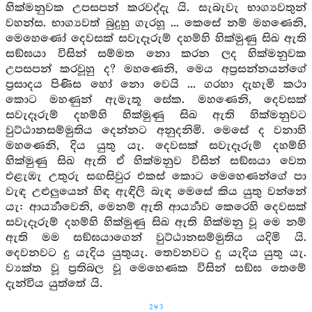
හික්මනුවක උපසපන් කරවද්දැ යි. සැබැවැ භාග්‍යවතුන්
වහන්ස. භාග්‍යවත් බුදුහු ගැරහූ ... කෙසේ නම් මහණෙනි,
මෙහෙණෝ දෙවසක් සවැදෑරුම් දහම්හි හික්මුණු සිඛ ඇති
සඞ්ඝයා විසින් සම්මත නො කරන ලද හික්මනුවක
උපසපන් කරවූහු ද? මහණෙනි, මෙය අප්‍රසන්නයන්ගේ
ප්‍රසාදය පිණිස හෝ නො වෙයි ... ගරහා දැහැමි කථා
කොට මහණුන් ඇමැතූ සේක. මහණෙනි, දෙවසක්
සවැදෑරුම් දහම්හි හික්මුණු සිඛ ඇති හික්මනුවට
වුට්ඨානසම්මුතිය දෙන්නට අනුදනිමි. මෙසේ ද වනාහි
මහණෙනි, දිය යුතු යැ. දෙවසක් සවැදෑරුම් දහම්හි
හික්මුණු සිඛ ඇති ඒ හික්මනුව විසින් සඞ්ඝයා වෙත
එළැඹැ උතුරු සඟසිවුර එකස් කොට මෙහෙණන්ගේ පා
වැඳ උළුලුයෙන් හිඳ ඇඳිලි බැඳ මෙසේ කිය යුතු වන්නේ
යැ: ආර්‍ය්‍යාවෙනි, මෙනම් ඇති ආර්‍ය්‍යාව කෙරෙහි දෙවසක්
සවැදෑරුම් දහම්හි හික්මුණු සිඛ ඇති හික්මනු වූ මෙ නම්
ඇති මම සඞ්ඝයාගෙන් වුට්ඨානසම්මුතිය යදිමි යි.
දෙවනවට දු යැදිය යුතුයැ. තෙවනවට දු යැදිය යුතු යැ.
ව්‍යක්ත වූ ප්‍රතිබල වූ මෙහෙණක විසින් සඞ්ඝ තෙමේ
දැන්විය යුත්තේ යි.
293