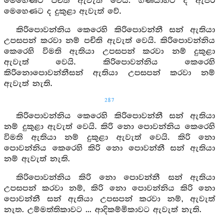
මෙහෙණට පචිති ඇවැත් වෙයි. ගණයාහට ද ඇජර
මෙහෙණට ද දුකුළා ඇවැත් වේ.
කිරිපොවන්නිය කෙරෙහි කිරිපොවන්නී සන් ඇතියා
උපසපන් කරවා නම් පචිති ඇවැත් වෙයි. කිරිපොවන්නිය
කෙරෙහි විමති ඇතියා උපසපන් කරවා නම් දුකුළා
ඇවැත් වෙයි. කිරිපොවන්නිය කෙරෙහි
කිරිනොපොවන්නීසන් ඇතියා උපසපන් කරවා නම්
ඇවැත් නැති.
287
කිරිපොවන්නිය කෙරෙහි කිරිපොවන්නී සන් ඇතියා
නම් දුකුළා ඇවැත් වෙයි. කිරි නො පොවන්නිය කෙරෙහි
විමති ඇතියා නම් දුකුළා ඇවැත් වෙයි. කිරි නො
පොවන්නිය කෙරෙහි කිරි නො පොවන්නී සන් ඇතියා
නම් ඇවැත් නැති.
කිරිපොවන්නිය කිරි නො පොවන්නී සන් ඇතියා
උපසපන් කරවා නම්, කිරි නො පොවන්නිය කිරි නො
පොවන්නී සන් ඇතියා උපසපන් කරවා නම්, ඇවැත්
නැත. උම්මත්තිකාවට ... ආදිකම්මිකාවට ඇවැත් නැති.