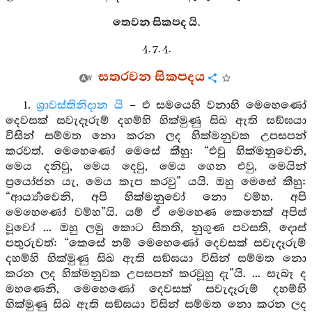
තෙවන සිකපද යි.
4. 7. 4.
සතරවන සිකපදය
1.
ශ්‍රාවස්තිනිදාන යි
– එ සමයෙහි වනාහි මෙහෙණෝ
දෙවසක් සවැදෑරුම් දහම්හි හික්මුණු සිඛ ඇති සඞ්ඝයා
විසින් සම්මත නො කරන ලද හික්මනුවක උපසපන්
කරවත්. මෙහෙණෝ මෙසේ කීහු: “එවු හික්මනුවෙනි,
මෙය දනිවු, මෙය දෙවු, මෙය ගෙන එවු, මෙයින්
ප්‍රයෝජන යැ, මෙය කැප කරවු” යයි. ඔහු මෙසේ කීහු:
“ආර්‍ය්‍යාවෙනි, අපි හික්මනුවෝ නො වම්හ. අපි
මෙහෙණෝ වම්හ”යි. යම් ඒ මෙහෙණ කෙනෙක් අපිස්
වූවෝ ... ඔහු ලමු කොට සිතති, නුගුණ පවසති, දොස්
පතුරුවත්: “කෙසේ නම් මෙහෙණෝ දෙවසක් සවැදෑරුම්
දහම්හි හික්මුණු සිඛ ඇති සඞ්ඝයා විසින් සම්මත නො
කරන ලද හික්මනුවක උපසපන් කරවූහු දැ”යි. ... සැබෑ ද
මහණෙනි, මෙහෙණෝ දෙවසක් සවැදෑරුම් දහම්හි
හික්මුණු සිඛ ඇති සඞ්ඝයා විසින් සම්මත නො කරන ලද