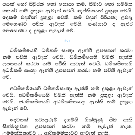
පයක් හෝ සිවුරක් හෝ සොයා නම්, සීමාව හෝ සම්මත
කෙරේ නම් දුකුළා ඇවැත් වෙයි. ඥප්තියෙන් දුකුළා වෙයි,
දෙකම් වදනින් දුකුළා වෙති. කම් වදන් පිරියතැ උවදෑ
මෙහෙණට පචිති ඇවැත් වෙයි. ගණයාට ද ඇජර
මෙහෙණට ද දුකුළා ඇවැත් වේ.
291
ධර්‍මකර්‍මයෙහි ධර්‍මකර්‍ම සංඥා ඇත්තී උපසපන් කරවා
නම් පචිති ඇවැත් වෙයි. ධර්‍මකර්‍මයෙහි විමති ඇත්තී
උපසපන් කරවා නම් පචිති ඇවැත් වෙයි. ධර්‍මකර්‍මයෙහි
අධර්‍මකර්‍ම සංඥා ඇත්තී උපසපන් කරවා නම් පචිති ඇවැත්
වේ.
අධර්‍මකර්‍මයෙහි ධර්‍මකර්‍මසංඥා ඇත්තී නම් දුකුළා ඇවැත්
වෙයි. අධර්‍මකර්‍මයෙහි විමති ඇත්තී නම් දුකුළා ඇවැත්
වෙයි. අධර්‍මකර්‍මයෙහි අධර්‍මකර්‍මසංඥා ඇත්තී නම් දුකුළා
ඇවැත් වේ.
දෙවසක් සවැදෑරුම් දහම්හි හික්මුණු සිඛ ඇති
සික්මනුවක උපසපන් කරවා නම් ඇවැත් නැත.
උම්මත්තිකාවට ... ආදිකම්මිකාවට ඇවැත් නැති.