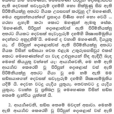
කෙසේ නම් මහණෙනි, මෙහෙණෝ පිරිපුන් දොළොස්වස්
ඇති දෙවසක් සවැදෑරුම් දහම්හි නො හික්මුණු සිඛ ඇති
පිරිම්නියක්හු අතරට ගියක උපසපන් කරවූහු ද? මහණෙනි,
මෙය අප්‍රසන්නයන්ගේ ප්‍රසාදය පිණිස හෝ නො වෙයි ...
ගරහා දැහැමි කථා කොට මහණුන් ඇමතූ සේක.
‘මහණෙනි, පිරිපුන් දොළොස්වස් ඇති පිරිම්නියක්හු
අතරට ගියකට දෙවසක් සැවැදෑරුම් දහම්හි ශික්‍ෂාසම්මුතිය
දෙන්නට අනුදනිමි’යි. මෙසේ ද වනාහි මහණෙනි, දියයුතු
යැ. ඒ පිරිපුන් දොළොස්වස් ඇති පිරිම්නියක්හු අතරට
ගියක විසින් සඞ්ඝයා වෙත එළැඹ උතුරුසඟසිවුර එකස්
කොට මෙහෙණන්ගේ පා වැඳ උළුලුයෙන් හිඳ ඇඳිලි බැඳ
මෙසේ කියයුතු වන්නේ යැ: ආර්‍ය්‍යාවෙනි, මෙ නම් ඇති
ආර්‍ය්‍යාව කෙරෙහි වූ පිරිපුන් දොළොස් වස් ඇති
පිරිම්නියක්හු අතරට ගියා වූ මෙ නම් ඇති මම
සඞ්ඝයාගෙන් දෙවසක් සවැදෑරුම් දහම්හි ශික්‍ෂාසම්මුතිය
යදිමි යි. දෙවන වටදු යැදිය යුතුයැ. තෙවනවට දු යැදිය
යුතුයැ. ව්‍යක්ත වූ ප්‍රතිබල වූ මෙහෙණක විසින් සඞ්ඝ
තෙමේ දැන්විය යුත්තේ යි.
2. ආර්‍ය්‍යාවෙනි, සඞ්ඝ තෙමේ මවදන් අසාවා. මෙනම්
ඇති ආර්‍ය්‍යාව කෙරෙහි වූ පිරිපුන් දොළොස් වස් ඇති