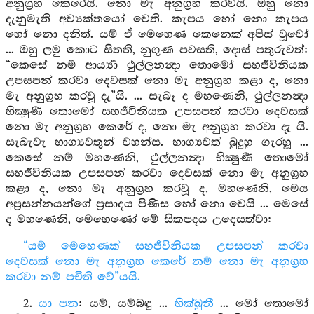
අනුග්‍රහ කෙරෙයි. නො මැ අනුග්‍රහ කරවයි. ඔහු නො
දැනුමැති අව්‍යක්තයෝ වෙති. කැපය හෝ නො කැපය
හෝ නො දනිත්. යම් ඒ මෙහෙණ කෙනෙක් අපිස් වූවෝ
... ඔහු ලමු කොට සිතති, නුගුණ පවසති, දොස් පතුරුවත්:
“කෙසේ නම් ආර්‍ය්‍යා ථුල්ලනන්‍දා තොමෝ සහජීවිනියක
උපසපන් කරවා දෙවසක් නො මැ අනුග්‍රහ කළා ද, නො
මැ අනුග්‍රහ කරවූ දැ”යි. ... සැබෑ ද මහණෙනි, ථුල්ලනන්‍දා
භික්‍ෂුණී තොමෝ සහජීවිනියක උපසපන් කරවා දෙවසක්
නො මැ අනුග්‍රහ කෙරේ ද, නො මැ අනුග්‍රහ කරවා දැ යි.
සැබැවැ භාග්‍යවතුන් වහන්ස. භාග්‍යවත් බුදුහු ගැරහූ ...
කෙසේ නම් මහණෙනි, ථුල්ලනන්‍දා භික්‍ෂුණී තොමෝ
සහජීවිනියක උපසපන් කරවා දෙවසක් නො මැ අනුග්‍රහ
කළා ද, නො මැ අනුග්‍රහ කරවූ ද, මහණෙනි, මෙය
අප්‍රසන්නයන්ගේ ප්‍රසාදය පිණිස හෝ නො වෙයි ... මෙසේ
ද මහණෙනි, මෙහෙණෝ මේ සිකපදය උදෙසත්වා:
“යම් මෙහෙණක් සහජීවිනියක උපසපන් කරවා
දෙවසක් නො මැ අනුග්‍රහ කෙරේ නම් නො මැ අනුග්‍රහ
කරවා නම් පචිති වේ”යයි.
2.
යා පන
: යම්, යම්බඳු ...
භික්ඛුනී
... මෝ තොමෝ