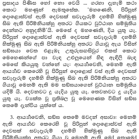
ප්‍රසාදය පිණිස හෝ නො වෙයි ... ගරහා දැහැමි කථා
කොට මහණුන් ඇමතූසේක. ‘මහණෙනි, පිරිපුන්
දොළොස්වස් ඇති දෙවසක් සවැදෑරුම් දහම්හි හික්මුණු
සිඛ ඇති පිරිම්නියක්හු අතරට ගියකට වුට්ඨාන සම්මුතිය
දෙන්නට අනුදනිමි’යි. මෙසේ ද මහණෙනි, දිය යුතු යැ.
පිරිපුන් දොළොස්වස් ඇති දෙවසක් සවැදෑරුම් දහම්හි
හික්මුණු සිඛ ඇති පිරිම්නියක්හු අතරට ගියාවූ ඇය විසින්
සඞ්ඝයා වෙත එළැඹැ උතුරුසඟසිවුර එකස් කොට
මෙහෙණන්ගේ පා වැඳ උළුලුයෙන් හිඳ ඇඳිලි බැඳ
මෙසේ කියයුතු වන්නේ යැ: ආර්‍ය්‍යාවෙනි, මෙනම් ඇති
ආර්‍ය්‍යාව කෙරෙහි වූ පිරිපුන් දොළොස් වස් ඇති දෙවසක්
සවැදෑරුම් දහම්හි හික්මුණු සිඛ ඇති පිරිම්නියක්හු අතරට
ගියාවූ මෙනම් ඇති මම සඞ්ඝයාගෙන් වුට්ඨාන සම්මුතිය
යදිමි යි. දෙවනවට දු යැදිය යුතු යැ. තෙවනවට දු යැදිය
යුතු යැ. ව්‍යක්ත වූ ප්‍රතිබල වූ මෙහෙණක විසින් සඞ්ඝ
තෙමේ දැන්විය යුත්තේ ය.
3. ආර්‍ය්‍යාවෙනි, සඞ්ඝ තෙමේ මවදන් අසාවා: මෙනම්
ඇති ආර්‍ය්‍යාව කෙරෙහි වූ පිරිපුන් දොළොස්වස් ඇති
දෙවසක් සවැදෑරුම් දහම්හි හික්මුණු සිඛ ඇති
පිරිම්නියක්හු අතරට ගියා වූ මෙනම් ඇති මෝ තොමෝ