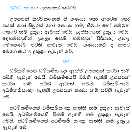
වුට්ඨාපෙය්‍ය
: උපසපන් කරවයි.
උපසපන් කරවන්නෙමි යි ගණයා හෝ ඇජරක හෝ
පයක් හෝ සිවුරක් හෝ සොයා නම්, සීමාව හෝ සම්මත
කෙරේ නම් දුකුළා ඇවැත් වෙයි. ඥප්තියෙන් දුකුළා වෙයි.
දෙකම්වදනින් දුකුළා වෙති. කම්වදන් පිරියතැ උවදෑ
මෙහෙණට පචිති ඇවැත් වෙයි. ගණයාහට ද ඇජර
මෙහෙණට ද දුකුළා ඇවැත් වේ.
295
ධර්‍මකර්‍මයෙහි ධර්‍මකර්‍මසංඥා ඇත්තී උපසපන් කරවා නම්
පචිති ඇවැත් වෙයි. ධර්‍මකර්‍මයෙහි විමති ඇත්තී උපසපන්
කරවා නම් පචිති ඇවැත් වෙයි. ධර්‍මකර්‍මයෙහි
අධර්‍මකර්‍මසංඥා ඇත්තී උපසපන් කරවා නම් පචිති ඇවැත්
වේ.
අධර්‍මකර්‍මයෙහි ධර්‍මකර්‍මසංඥා ඇත්තී නම් දුකුළා ඇවැත්
වෙයි, අධර්‍මකර්‍මයෙහි විමති ඇත්තී නම් දුකුළා ඇවැත්
වෙයි. අධර්‍මකර්‍මයෙහි අධර්‍මකර්‍ම සංඥා ඇත්තී නම් දුකුළා
ඇවැත් වේ.