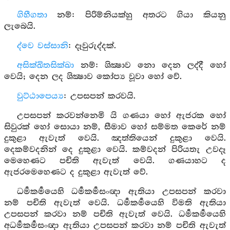
ගිහීගතා
නම්: පිරිම්නියක්හු අතරට ගියා කියනු
ලැබෙයි.
ද්වෙ වස්සානි
: දෑවුරුද්දක්.
අසික්ඛිතසික්ඛා
නම්: ශික්‍ෂාව නො දෙන ලද්දී හෝ
වෙයි; දෙන ලද ශික්‍ෂාව කෝප්‍ය වූවා හෝ වේ.
වුට්ඨාපෙය්‍ය
: උපසපන් කරවයි.
උපසපන් කරවන්නෙමි යි ගණයා හෝ ඇජරක හෝ
සිවුරක් හෝ සොයා නම්, සීමාව හෝ සම්මත කෙරේ නම්
දුකුළා ඇවැත් වෙයි. ඤත්තියෙන් දුකුළා වෙයි.
දෙකම්වදනින් දෙ දුකුළා වෙයි. කම්වදන් පිරියතැ උවදෑ
මෙහෙණට පචිති ඇවැත් වෙයි. ගණයාහට ද
ඇජරමෙහෙණට ද දුකුළා ඇවැත් වේ.
ධර්‍මකර්‍මයෙහි ධර්‍මකර්‍මසංඥා ඇතියා උපසපන් කරවා
නම් පචිති ඇවැත් වෙයි. ධර්‍මකර්‍මයෙහි විමති ඇතියා
උපසපන් කරවා නම් පචිති ඇවැත් වෙයි. ධර්‍මකර්‍මයෙහි
අධර්‍මකර්‍මසංඥා ඇතියා උපසපන් කරවා නම් පචිති ඇවැත්