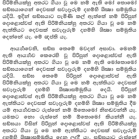
පිරිම්නියක්හු අතරට ගියා වූ මෙ නම් ඇති මෝ තොමෝ
සඞ්ඝයාගෙන් දෙවසක් සවැදෑරුම් දහම්හි ශික්‍ෂා සම්මුතිය
යදියි. ඉදින් සඞ්ඝයාට පැමිණි කල් ඇත්තේ නම් පිරිපුන්
දොළොස්වස් ඇති පිරිම්නියක්හු අතරට ගියා වූ මෙ නම්
ඇත්තියට දෙවසක් සවැදෑරුම් දහම්හි ශික්‍ෂා සම්මුතිය
දෙන්නේ යැ. මේ ඥප්ති යැ.
ආර්‍ය්‍යාවෙනි, සඞ්ඝ තෙමේ මවදන් අසාවා. මෙනම්
ඇති ආර්‍ය්‍යාව කෙරෙහි වූ පිරිපුන් දොළොස්වස් ඇති
පිරිම්නියක්හු අතරට ගියා වූ මෙ නම් ඇති මෝතොමෝ
සඞ්ඝයාගෙන් දෙවසක් සවැදෑරුම් දහම්හි ශික්‍ෂා සම්මුතිය
යදියි. සඞ්ඝ තෙමේ පිරිපුන් දොළොස්වස් ඇති
පිරිම්නියක්හු අතරට ගියා වූ මෙ නම් ඇත්තියට දෙවසක්
සවැදෑරුම් දහම්හි ශික්‍ෂාසම්මුතිය දෙයි. පිරිපුන්
දොළොස්වස් ඇති පිරිම්නියක්හු අතරට ගියා වූ මෙ නම්
ඇත්තියට දෙවසක් සවැදෑරුම් දහම්හි ශික්‍ෂා සම්මුතිය දීම
යම් ආර්‍ය්‍යාවකට රුස්නේ නම් ඕතොමෝ නිහඬවන්නී යැ.
යමකට නො රුස්නේ නම් ඕතොමෝ කියන්නී යැ.
සඞ්ඝයා විසින් පිරිපුන් දොළොස්වස් ඇති පිරිම්නියක්හු
අතරට ගියා වූ මෙ නම් ඇත්තියට දෙවසක් සවැදෑරුම්
දහම්හි ශික්‍ෂාසම්මුතිය දෙන ලද්දී යැ. සඞ්ඝයාට රුස්නේ