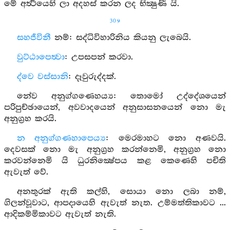
මේ අර්‍ත්‍ථයෙහි ලා අදහස් කරන ලද භික්‍ෂුණි යි.
309
සහජීවිනී
නම්: සද්ධිවිහාරිනිය කියනු ලැබෙයි.
වුට්ඨාපෙත්‍වා
: උපසපන් කරවා.
ද්වෙ වස්සානි
: දෑවුරුද්දක්.
නේව අනුග්ගණෙහය්‍ය: තොමෝ උද්දේශයෙන්
පරිපුච්ඡායෙන්, අවවාදයෙන් අනුසාසනයෙන් නො මැ
අනුග්‍රහ කරයි.
න අනුග්ගණහාපෙය්‍ය
: මෙරමාහට නො අණවයි.
දෙවසක් නො මැ අනුග්‍රහ කරන්නෙමි, අනුග්‍රහ නො
කරවන්නෙමි යි ධුරනික්‍ෂේපය කළ කෙණෙහි පචිති
ඇවැත් වේ.
අනතුරක් ඇති කල්හි, සොයා නො ලබා නම්,
ගිලන්වූවාට, ආපදායෙහි ඇවැත් නැත. උම්මත්තිකාවට ...
ආදිකම්මිකාවට ඇවැත් නැති.