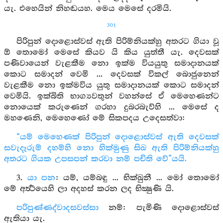
යැ. එහෙයින් නිහඬයහ. මෙය මෙසේ දරමියි.
301
පිරිපුන් දොළොස්වස් ඇති පිරිම්නියක්හු අතරට ගියා වූ
ඕ තොමෝ මෙසේ කියව යි කිය යුත්තී යැ. දෙවසක්
පණිවායෙන් වැළකීම නො ඉක්ම වියයුතු සමාදානයක්
කොට සමාදන් වෙමි ... දෙවසක් විකල් බොජුනෙන්
වැළකීම නො ඉක්මවිය යුතු සමාදානයක් කොට සමාදන්
වෙමියි. ඉක්බිති භාග්‍යවතුන් වහන්සේ ඒ මෙහෙණන්ට
නොයෙක් කරුණෙන් ගරහා දුබරබැව්හි ... මෙසේ ද
මහණෙනි, මෙහෙණෝ මේ සිකපදය උදෙසත්වා:
“යම් මෙහෙණක් පිරිපුන් දොළොස්වස් ඇති දෙවසක්
සවැදෑරුම් දහම්හි නො හික්මුණු සිඛ ඇති පිරිම්නියක්හු
අතරට ගියක උපසපන් කරවා නම් පචිති වේ”යයි.
3.
යා පන
: යම්, යම්බඳු ... භික්ඛුනී ... මෝ තොමෝ
මේ අර්‍ත්‍ථයෙහි ලා අදහස් කරන ලද භික්‍ෂුණි යි.
පරිපුණ්ණද්වාදසවස්සා
නම්: පැමිණි දොළොස්වස්
ඇතියා යැ.