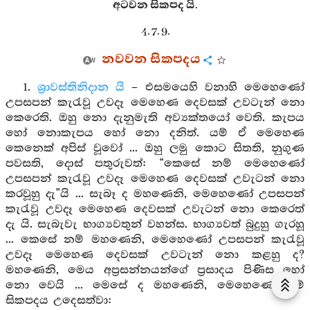
අටවන සිකපද යි.
4. 7. 9.
නවවන සිකපදය
1.
ශ්‍රාවස්තිනිදාන යි
– එසමයෙහි වනාහි මෙහෙණෝ
උපසපන් කැරැවූ උවදෑ මෙහෙණ දෙවසක් උවටැන් නො
කෙරෙති. ඔහු නො දැනුමැති අව්‍යක්තයෝ වෙති. කැපය
හෝ නොකැපය හෝ නො දනිත්. යම් ඒ මෙහෙණ
කෙනෙක් අපිස් වූවෝ ... ඔහු ලමු කොට සිතති, නුගුණ
පවසති, දොස් පතුරුවත්: “කෙසේ නම් මෙහෙණෝ
උපසපන් කැරැවූ උවදෑ මෙහෙණ දෙවසක් උවැටන් නො
කරවූහු දැ”යි ... සැබෑ ද මහණෙනි, මෙහෙණෝ උපසපන්
කැරැවූ උවදෑ මෙහෙණ දෙවසක් උවැටන් නො කෙරෙත්
දැ යි. සැබැවැ භාග්‍යවතුන් වහන්ස. භාග්‍යවත් බුදුහු ගැරහූ
... කෙසේ නම් මහණෙනි, මෙහෙණෝ උපසපන් කැරැවූ
උවදෑ මෙහෙණ දෙවසක් උවටැන් නො කළහු ද?
මහණෙනි, මෙය අප්‍රසන්නයන්ගේ ප්‍රසාදය පිණිස හෝ
නො වෙයි ... මෙසේ ද මහණෙනි, මෙහෙණෝ මේ
සිකපදය උදෙසත්වා: