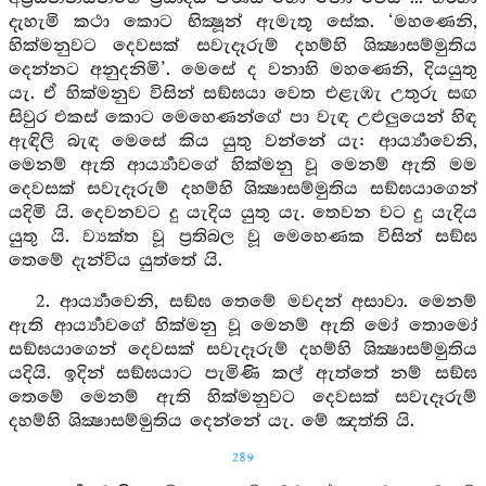
දැහැමි කථා කොට භික්‍ෂූන් ඇමැතූ සේක. ‘මහණෙනි,
හික්මනුවට දෙවසක් සවැදෑරුම් දහම්හි ශික්‍ෂාසම්මුතිය
දෙන්නට අනුදනිමි’. මෙසේ ද වනාහි මහණෙනි, දියයුතු
යැ. ඒ හික්මනුව විසින් සඞ්ඝයා වෙත එළැඹැ උතුරු සඟ
සිවුර එකස් කොට මෙහෙණන්ගේ පා වැඳ උළුලුයෙන් හිඳ
ඇඳිලි බැඳ මෙසේ කිය යුතු වන්නේ යැ: ආර්‍ය්‍යාවෙනි,
මෙනම් ඇති ආර්‍ය්‍යාවගේ හික්මනු වූ මෙනම් ඇති මම
දෙවසක් සවැදෑරුම් දහම්හි ශික්‍ෂාසම්මුතිය සඞ්ඝයාගෙන්
යදිමි යි. දෙවනවට දු යැදිය යුතු යැ. තෙවන වට දු යැදිය
යුතු යි. ව්‍යක්ත වූ ප්‍රතිබල වූ මෙහෙණක විසින් සඞ්ඝ
තෙමේ දැන්විය යුත්තේ යි.
2. ආර්‍ය්‍යාවෙනි, සඞ්ඝ තෙමේ මවදන් අසාවා. මෙනම්
ඇති ආර්‍ය්‍යාවගේ හික්මනු වූ මෙනම් ඇති මෝ තොමෝ
සඞ්ඝයාගෙන් දෙවසක් සවැදෑරුම් දහම්හි ශික්‍ෂාසම්මුතිය
යදියි. ඉදින් සඞ්ඝයාට පැමිණි කල් ඇත්තේ නම් සඞ්ඝ
තෙමේ මෙනම් ඇති හික්මනුවට දෙවසක් සවැදෑරුම්
දහම්හි ශික්‍ෂාසම්මුතිය දෙන්නේ යැ. මේ ඤත්ති යි.
289