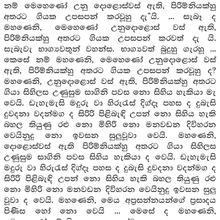
නම් මෙහෙණෝ උනු දොළොස්වස් ඇති, පිරිම්නියක්හු
අතරට ගියක උපසපන් කරවූහු දැ”යි. ... සැබෑ ද
මහණෙනි, මෙහෙණෝ උනුදොළොස් වස් ඇති,
පිරිම්නියක්හු අතරට ගියක උපසපන් කරවත් දැ යි.
සැබැවැ භාග්‍යවතුන් වහන්ස. භාග්‍යවත් බුදුහු ගැරහූ ...
කෙසේ නම් මහණෙනි, මෙහෙණෝ උනුදොළොස් වස්
ඇති, පිරිම්නියක්හු අතරට ගියක උපසපන් කරවූහු ද?
මහණෙනි, උනුදොළොස් වස් ඇති, පිරිම්නියක්හු අතරට
ගියා සිහිලස උණුසුම සාගිනි පවස නො සිහිය හැකියා මැ
වෙයි. ඩැහැමැසි මදුරු වා හිරුරැස් දිග්දෑ පහස ද දුබැසි
දුවදනා වදන්මග ද සිරිරි පිළිබැඳි උපන් නො සිහිය හැකි
බහල තියුණු රළු නො මිහිරි නො මනවඩන දිවිහරන
වෙයිනුදු නො ඉවසන සුලුවූවා වෙයි. මහණෙනි,
දොළොස්වස් ඇති පිරිම්නියක්හු අතරට ගියා සිහිලස
උණුසුම සාගිනි පවස සිහිය හැකියා ද වෙයි. ඩැහැමැසි
මදුරු වා හිරුරැස් දිග්දෑ පහස ද දුබැසි දුවදනා වදන්මග ද
සිරිරි පිළිබැඳි උපන් නො සිහිය හැකි බහල තියුණු රළු
නො මිහිරි නො මනවඩන දිවිහරන වෙයිනුදු ඉවසන සුලු
වූවා ද වෙයි. මහණෙනි, මෙය අප්‍රසන්නයන්ගේ ප්‍රසාදය
පිණිස හෝ නො වෙයි ... මෙසේ ද මහණෙනි,