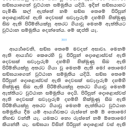
සඞ්ඝයාගෙන් වුට්ඨාන සම්මුතිය යදියි. ඉදින් සඞ්ඝයාහට
පැමිණි කල් ඇත්තේ නම් සඞ්ඝ තෙමේ පිරිපුන්
දොළොස්වස් ඇති දෙවසක් සවැදෑරුම් දහම්හි හික්මුණු
සිඛ ඇති පිරිම්නියක්හු අතරට ගියාවූ මෙනම් ඇත්තියට
වුට්ඨාන සම්මුතිය දෙන්නේය. මේ ඥප්ති යැ.
305
ආර්‍ය්‍යාවෙනි, සඞ්ඝ තෙමේ මවදන් අසාවා. මෙනම්
ඇති ආර්‍ය්‍යාව කෙරෙහි වූ පිරිපුන් දොළොස්වස් ඇති
දෙවසක් සවැදෑරුම් දහම්හි හික්මුණු සිඛ ඇති
පිරිම්නියක්හු අතරට ගියා වූ මෙනම් ඇති මෝ තොමෝ
සඞ්ඝයාගෙන් වුට්ඨාන සම්මුතිය යදියි. සඞ්ඝ තෙමේ
පිරිපුන් දොළොස්වස් ඇති දෙවසක් සවැදෑරුම් දහම්හි
හික්මුණු සිඛ ඇති පිරිම්නියක්හු අතරට ගියාවූ මෙනම්
ඇත්තියට වුට්ඨාන සම්මුතිය දෙයි. පිරිපුන් දොළොස්වස්
ඇති දෙවසක් සවැදෑරුම් දහම්හි හික්මුණු සිඛ ඇති
පිරිම්නියක්හු අතරට ගියාවූ මෙනම් ඇත්තියට වුට්ඨාන
සම්මුතිය දීම යම් ආර්‍ය්‍යාවකට රුස්නේ නම් ඕ තොමෝ
නිහඬ වන්නී යැ. යමකට නො රුස්නේ නම් ඕතොමෝ
කියන්නී යැ. සඞ්ඝයා විසින් පිරිපුන් දොළොස් වස් ඇති