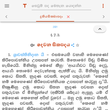
දුතියසික‍්ඛාපදං
285
4. 7. 2.
දෙවන සිකපදය
1.
ශ්‍රාවස්තිනිදාන යි
– එසමයෙහි වනාහි මෙහෙණෝ
කිරිපොවන්නිය උපසපන් කරවති. ඕතොමෝ පිඬු පිණිස
හැසිරෙයි. මිනිස්සු මෙසේ කීහු: ‘ආර්‍ය්‍යාවට පිඬු දෙවු,
ආර්‍ය්‍යා තොමෝ දෙවැන්නකු ඇත්තී’යැ යි. මිනිස්සු ලමු
කොට සිතති, නුගුණ පවසති, දොස් පතුරුවත්: “කෙසේ
නම් මෙහෙණෝ කිරිපොවන්නියක උපසපන් කරවූහු දැ”යි.
භික්‍ෂුණීහු ලමු කොට සිතන නුගුණ පවසන දොස්
පතුරුවන ඒ මිනිසුන්ගේ (අකීර්ති ශබ්දය) ඇසූහු. යම් ඒ
මෙහෙණ කෙනෙක් අපිස් වූවෝ ... ඔහු ලමු කොට සිතති,
නුගුණ පවසති, දොස් පතුරුවත්: “කෙසේ නම්
මෙහෙණෝ කිරිපොවන්නිය උපසපන් කරවූහු දැ”යි ...