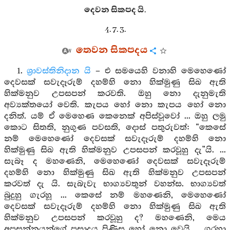
දෙවන සිකපද යි.
4. 7. 3.
තෙවන සිකපදය
1.
ශ්‍රාවස්තිනිදාන යි
– එ සමයෙහි වනාහි මෙහෙණෝ
දෙවසක් සවැදෑරුම් දහම්හි නො හික්මුණු සිඛ ඇති
හික්මනුව උපසපන් කරවති. ඔහු නො දැනුමැති
අව්‍යක්තයෝ වෙති. කැපය හෝ නො කැපය හෝ නො
දනිත්. යම් ඒ මෙහෙණ කෙනෙක් අපිස්වූවෝ ... ඔහු ලමු
කොට සිතති, නුගුණ පවසති, දොස් පතුරුවත්: “කෙසේ
නම් මෙහෙණෝ දෙවසක් සවැදෑරුම් දහම්හි නො
හික්මුණු සිඛ ඇති හික්මනුව උපසපන් කරවූහු දැ”යි. ...
සැබෑ ද මහණෙනි, මෙහෙණෝ දෙවසක් සවැදෑරුම්
දහම්හි නො හික්මුණු සිඛ ඇති හික්මනුව උපසපන්
කරවත් දැ යි. සැබැවැ භාග්‍යවතුන් වහන්ස. භාග්‍යවත්
බුදුහු ගැරහූ ... කෙසේ නම් මහණෙනි, මෙහෙණෝ
දෙවසක් සවැදෑරුම් දහම්හි නො හික්මුණු සිඛ ඇති
හික්මනුව උපසපන් කරවූහු ද? මහණෙනි, මෙය
අප්‍රසන්නයන්ගේ ප්‍රසාදය පිණිස හෝ නො වෙයි ... ගරහා