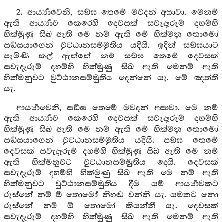
2. ආර්‍ය්‍යාවෙනි, සඞ්ඝ තෙමේ මවදන් අසාවා. මෙනම්
ඇති ආර්‍ය්‍යාව කෙරෙහි දෙවසක් සවැදෑරුම් දහම්හි
හික්මුණු සිඛ ඇති මෙ නම් ඇති මේ හික්මනු තොමෝ
සඞ්ඝයාගෙන් වුට්ඨානසම්මුතිය යදියි. ඉදින් සඞ්ඝයාට
පැමිණි කල් ඇත්තේ නම් සඞ්ඝ තෙමේ දෙවසක්
සවැදෑරුම් දහම්හි හික්මුණු සිඛ ඇති මෙනම් ඇති
හික්මනුවට වුට්ඨානසම්මුතිය දෙන්නේ යැ. මේ ඤත්තී
යැ.
ආර්‍ය්‍යාවෙනි, සඞ්ඝ තෙමේ මවදන් අසාවා. මෙ නම්
ඇති ආර්‍ය්‍යාව කෙරෙහි දෙවසක් සවැදෑරුම් දහම්හි
හික්මුණු සිඛ ඇති මෙ නම් ඇති මේ හික්මනු තොමෝ
සඞ්ඝයාගෙන් වුට්ඨානසම්මුතිය යදියි. සඞ්ඝ තෙමේ
දෙවසක් සවැදෑරුම් දහම්හි හික්මුණු සිඛ ඇති මෙ නම්
ඇති හික්මනුවට වුට්ඨානසම්මුතිය දෙයි. දෙවසක්
සවැදෑරුම් දහම්හි හික්මුණු සිඛ ඇති මෙ නම් ඇති
හික්මනුවට වුට්ඨානසම්මුතිය දීම යම් ආර්‍ය්‍යාවකට
රුස්නේ නම් ඕ තොමෝ නිහඬ වන්නී යැ. යමකට නො
රුස්නේ නම් ඕ තොමෝ කියන්නී යැ. දෙවසක්
සවැදෑරුම් දහම්හි හික්මුණු සිඛ ඇති මෙනම් ඇති