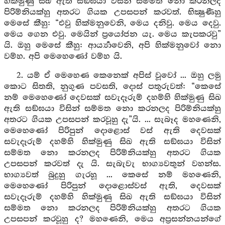
හික්මුණු සිඛ ඇති සඞ්ඝයා විසින් සම්මත නො කරනලද
පිරිම්නියක්හු අතරට ගියක උපසපන් කරවත්. භික්‍ෂුණීහු
මෙසේ කීහු: “එවු හික්මනුවෙනි, මෙය දනිවු. මෙය දෙවු.
මෙය ගෙන එවු. මෙයින් ප්‍රයෝජන යැ. මෙය කැපකරවු”
යි. ඔහු මෙසේ කීහු: ආර්‍ය්‍යාවෙනි, අපි හික්මනුවෝ නො
වම්හ. අපි මෙහෙණෝ වම්හ යි.
2. යම් ඒ මෙහෙණ කෙනෙක් අපිස් වූවෝ ... ඔහු ලමු
කොට සිතති, නුගුණ පවසති, දොස් පතුරුවත්: “කෙසේ
නම් මෙහෙණෝ දෙවසක් සවැදෑරුම් දහම්හි හික්මුණු සිඛ
ඇති සඞ්ඝයා විසින් සම්මත නො කරනලද පිරිම්නියක්හු
අතරට ගියක උපසපන් කරවූහු දැ”යි. ... සැබෑද මහණෙනි,
මෙහෙණෝ පිරිපුන් දොළොස් වස් ඇති දෙවසක්
සවැදෑරුම් දහම්හි හික්මුණු සිඛ ඇති සඞ්ඝයා විසින්
සම්මත නො කරනලද පිරිම්නියක්හු අතරට ගියක
උපසපන් කරවත් දැ යි. සැබැවැ භාග්‍යවතුන් වහන්ස.
භාග්‍යවත් බුදුහු ගැරහූ ... කෙසේ නම් මහණෙනි,
මෙහෙණෝ පිරිපුන් දොළොස්වස් ඇති, දෙවසක්
සවැදෑරුම් දහම්හි හික්මුණු සිඛ ඇති සඞ්ඝයා විසින්
සම්මත නො කරනලද පිරිම්නියක්හු අතරට ගියක
උපසපන් කරවූහු ද? මහණෙනි, මෙය අප්‍රසන්නයන්ගේ