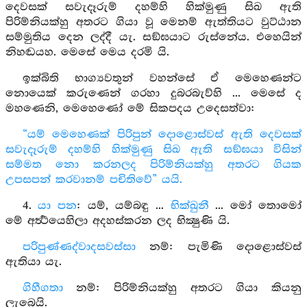
දෙවසක් සවැදෑරුම් දහම්හි හික්මුණු සිඛ ඇති
පිරිම්නියක්හු අතරට ගියා වූ මෙනම් ඇත්තියට වුට්ඨාන
සම්මුතිය දෙන ලද්දී යැ. සඞ්ඝයාට රුස්නේය. එහෙයින්
නිහඬයහ. මෙසේ මෙය දරමි යි.
ඉක්බිති භාග්‍යවතුන් වහන්සේ ඒ මෙහෙණන්ට
නොයෙක් කරුණෙන් ගරහා දුබරබැව්හි ... මෙසේ ද
මහණෙනි, මෙහෙණෝ මේ සිකපදය උදෙසත්වා:
“යම් මෙහෙණක් පිරිපුන් දොළොස්වස් ඇති දෙවසක්
සවැදෑරුම් දහම්හි හික්මුණු සිඛ ඇති සඞ්ඝයා විසින්
සම්මත නො කරනලද පිරිම්නියක්හු අතරට ගියක
උපසපන් කරවානම් පචිතිවේ” යයි.
4.
යා පන
: යම්, යම්බඳු ...
භික්ඛුනී
... මෝ තොමෝ
මේ අර්‍ත්‍ථයෙහිලා අදහස්කරන ලද භික්‍ෂුණි යි.
පරිපුණ්ණද්වාදසවස්සා
නම්: පැමිණි දොළොස්වස්
ඇතියා යැ.
ගිහීගතා
නම්: පිරිම්නියක්හු අතරට ගියා කියනු
ලැබෙයි.