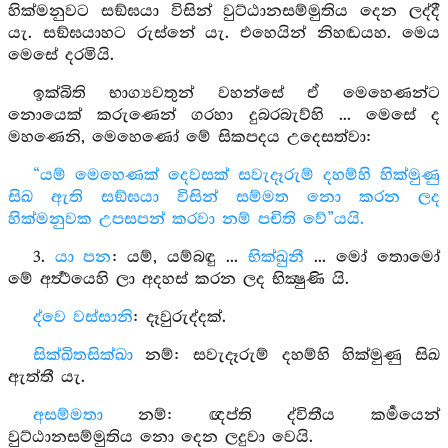
හික්මනුවට සඞ්ඝයා විසින් වුට්ඨානසම්මුතිය දෙන ලද්දී
යැ. සඞ්ඝයාහට රුස්නේ යැ. එහෙයින් නිහඬයහ. මෙය
මෙසේ දරමියි.
ඉක්බිති භාග්‍යවතුන් වහන්සේ ඒ මෙහෙණන්ට
නොයෙක් කරුණෙන් ගරහා දුබරබැව්හි ... මෙසේ ද
මහණෙනි, මෙහෙණෝ මේ සිකපදය උදෙසත්වා:
“යම් මෙහෙණක් දෙවසක් සවැදෑරුම් දහම්හි හික්මුණු
සිඛ ඇති සඞ්ඝයා විසින් සම්මත නො කරන ලද
හික්මනුවක උපසපන් කරවා නම් පචිති වේ”යයි.
3.
යා පන
: යම්, යම්බඳු ...
භික්ඛුනී
... මෝ තොමෝ
මේ අර්‍ත්‍ථයෙහි ලා අදහස් කරන ලද භික්‍ෂුණි යි.
ද්වෙ වස්සානි
: දෑවුරුද්දක්.
සික්ඛිතසික්ඛා
නම්: සවැදෑරුම් දහම්හි හික්මුණු සිඛ
ඇත්තී යැ.
අසම්මතා
නම්: ඥප්ති ද්විතීය කර්‍මයෙන්
වුට්ඨානසම්මුතිය නො දෙන ලදුවා වෙයි.