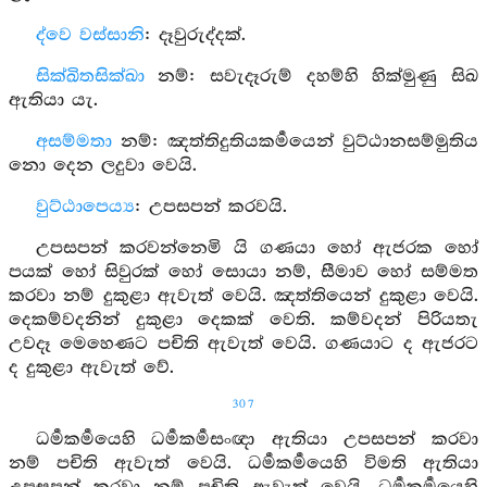
ද්වෙ වස්සානි
: දෑවුරුද්දක්.
සික්ඛිතසික්ඛා
නම්: සවැදෑරුම් දහම්හි හික්මුණු සිඛ
ඇතියා යැ.
අසම්මතා
නම්: ඤත්තිදුතියකර්‍මයෙන් වුට්ඨානසම්මුතිය
නො දෙන ලදුවා වෙයි.
වුට්ඨාපෙය්‍ය
: උපසපන් කරවයි.
උපසපන් කරවන්නෙමි යි ගණයා හෝ ඇජරක හෝ
පයක් හෝ සිවුරක් හෝ සොයා නම්, සීමාව හෝ සම්මත
කරවා නම් දුකුළා ඇවැත් වෙයි. ඤත්තියෙන් දුකුළා වෙයි.
දෙකම්වදනින් දුකුළා දෙකක් වෙති. කම්වදන් පිරියතැ
උවදෑ මෙහෙණට පචිති ඇවැත් වෙයි. ගණයාට ද ඇජරට
ද දුකුළා ඇවැත් වේ.
307
ධර්‍මකර්‍මයෙහි ධර්‍මකර්‍මසංඥා ඇතියා උපසපන් කරවා
නම් පචිති ඇවැත් වෙයි. ධර්‍මකර්‍මයෙහි විමති ඇතියා