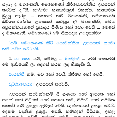
සැබෑ ද මහණෙනි, මෙහෙණෝ කිරිපොවන්නිය උපසපන්
කරවත් දැ”යි. සැබැවැ භාග්‍යවතුන් වහන්ස. භාග්‍යවත්
බුදුහු ගැරහූ ... කෙසේ නම් මහණෙනි, මෙහෙණෝ
කිරිපොවන්නිය උපසපන් කරවූහු ද? මහණෙනි, මෙය
අප්‍රසන්නයන්ගේ ප්‍රසාදය පිණිස හෝ නො වෙයි ... මෙසේ
ද මහණෙනි, මෙහෙණෝ මේ සිකපදය උදෙසත්වා:
“යම් මෙහෙණක් කිරි පොවන්නිය උපසපන් කරවා
නම් පචිති වේ”යයි.
2.
යා පන
: යම්, යම්බඳු ...
භික්ඛුනී
... මෝ තොමෝ
මේ අර්‍ත්‍ථයෙහි ලා අදහස් කරන ලද භික්‍ෂුණි යි.
පායන්තී
නම්: මව හෝ වෙයි, කිරිමව හෝ වෙයි.
වුට්ඨාපෙය්‍ය
: උපසපන් කරවයි.
උපසපන් කරවන්නෙමි යි ගණයා හෝ ඇජරක හෝ
පයක් හෝ සිවුරක් හෝ සොයා නම්, සීමාව හෝ සම්මත
කෙරේ නම් දුකුළා ඇවැත් වෙයි. ඥප්තියෙන් දුකුළා වෙයි.
දෙකම් වදනින් දුකුළා වෙති. කම්වදන් පිරියතැ උවදෑ