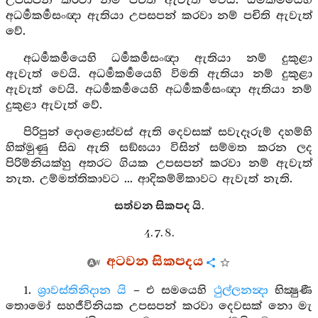
උපසපන් කරවා නම් පචිති ඇවැත් වෙයි. ධර්‍මකර්‍මයෙහි
අධර්‍මකර්‍මසංඥා ඇතියා උපසපන් කරවා නම් පචිති ඇවැත්
වේ.
අධර්‍මකර්‍මයෙහි ධර්‍මකර්‍මසංඥා ඇතියා නම් දුකුළා
ඇවැත් වෙයි. අධර්‍මකර්‍මයෙහි විමති ඇතියා නම් දුකුළා
ඇවැත් වෙයි. අධර්‍මකර්‍මයෙහි අධර්‍මකර්‍මසංඥා ඇතියා නම්
දුකුළා ඇවැත් වේ.
පිරිපුන් දොළොස්වස් ඇති දෙවසක් සවැදෑරුම් දහම්හි
හික්මුණු සිඛ ඇති සඞ්ඝයා විසින් සම්මත කරන ලද
පිරිම්නියක්හු අතරට ගියක උපසපන් කරවා නම් ඇවැත්
නැත. උම්මත්තිකාවට ... ආදිකම්මිකාවට ඇවැත් නැති.
සත්වන සිකපද යි.
4. 7. 8.
අටවන සිකපදය
1.
ශ්‍රාවස්තිනිදාන යි
– එ සමයෙහි
ථුල්ලනන්‍දා
භික්‍ෂුණී
තොමෝ සහජීවිනියක උපසපන් කරවා දෙවසක් නො මැ