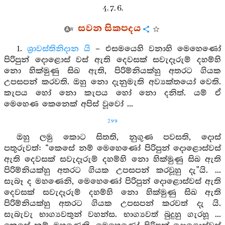
4. 7. 6.
සවන සිකපදය
1.
ශ්‍රාවස්තිනිදාන යි
– එසමයෙහි වනාහි මෙහෙණෝ
පිරිපුන් දොළොස් වස් ඇති දෙවසක් සවැදෑරුම් දහම්හි
නො හික්මුණු සිඛ ඇති, පිරිම්නියක්හු අතරට ගියක
උපසපන් කරවති. ඔහු නො දැනුමැති අව්‍යක්තයෝ වෙති.
කැපය හෝ නො කැපය හෝ නො දනිත්. යම් ඒ
මෙහෙණ කෙනෙක් අපිස් වූවෝ ...
299
ඔහු ලමු කොට සිතති, නුගුණ පවසති, දොස්
පතුරුවත්: “කෙසේ නම් මෙහෙණෝ පිරිපුන් දොළොස්වස්
ඇති දෙවසක් සවැදෑරුම් දහම්හි නො හික්මුණු සිඛ ඇති
පිරිම්නියක්හු අතරට ගියක උපසපන් කරවූහු දැ”යි. ...
සැබෑ ද මහණෙනි, මෙහෙණෝ පිරිපුන් දොළොස්වස් ඇති
දෙවසක් සවැදෑරුම් දහම්හි නො හික්මුණු සිඛ ඇති
පිරිම්නියක්හු අතරට ගියක උපසපන් කරවත් දැ යි.
සැබැවැ භාග්‍යවතුන් වහන්ස. භාග්‍යවත් බුදුහු ගැරහූ ...