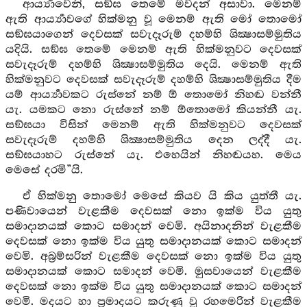
ආර්‍ය්‍යාවෙනි, සඞ්ඝ තෙමේ මවදන් අසාවා. මෙනම්
ඇති ආර්‍ය්‍යාවගේ හික්මනු වූ මෙනම් ඇති මෝ තොමෝ
සඞ්ඝයාගෙන් දෙවසක් සවැදෑරුම් දහම්හි ශික්‍ෂාසම්මුතිය
යදියි. සඞ්ඝ තෙමේ මෙනම් ඇති හික්මනුවට දෙවසක්
සවැදෑරුම් දහම්හි ශික්‍ෂාසම්මුතිය දෙයි. මෙනම් ඇති
හික්මනුවට දෙවසක් සවැදෑරුම් දහම්හි ශික්‍ෂාසම්මුතිය දීම
යම් ආර්‍ය්‍යාවකට රුස්නේ නම් ඕ තොමෝ නිහඬ වන්නී
යැ. යමකට නො රුස්නේ නම් ඕතොමෝ කියන්නී යැ.
සඞ්ඝයා විසින් මෙනම් ඇති හික්මනුවට දෙවසක්
සවැදෑරුම් දහම්හි ශික්‍ෂාසම්මුතිය දෙන ලද්දී යැ.
සඞ්ඝයාහට රුස්නේ යැ. එහෙයින් නිහඬයහ. මෙය
මෙසේ දරමි”යි.
ඒ හික්මනු තොමෝ මෙසේ කියව යි කිය යුත්තී යැ.
පණිවායෙන් වැළකීම දෙවසක් නො ඉක්ම විය යුතු
සමාදානයක් කොට සමාදන් වෙමි. අයිනාදනින් වැළකීම
දෙවසක් නො ඉක්ම විය යුතු සමාදානයක් කොට සමාදන්
වෙමි. අබ්‍රම්සරින් වැළකීම දෙවසක් නො ඉක්ම විය යුතු
සමාදානයක් කොට සමාදන් වෙමි. මුසවායෙන් වැළකීම
දෙවසක් නො ඉක්ම විය යුතු සමාදානයක් කොට සමාදන්
වෙමි. මදයට හා ප්‍රමාදයට කරුණු වූ රහමෙරින් වැළකීම