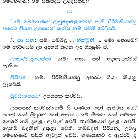
මෙහෙණෝ මේ සිකපදය උදෙසත්වා:
297
“යම් මෙහෙණක් උනුදොළොස්වස් ඇති පිරිම්නියක්හු
අතරට ගියක උපසපන් කරවා නම් පචිති වේ”යයි.
3.
යා පන
: යම්, යම්බඳු ...
භික්ඛුනී
... මෝ තොමෝ
මේ අර්‍ත්‍ථයෙහි ලා අදහස් කරන ලද භික්‍ෂුණි යි.
ඌනද්වාදසවස්සා
නම්: නො පත් දොළොස්වස්
ඇතියා.
ගිහීගතා
නම්: පිරිම්නියක්හු අතරට ගියා කියනු
ලැබෙයි.
වුට්ඨාපෙය්‍ය
: උපසපන් කරවයි.
උපසපන් කරවන්නෙමි යි ගණයා හෝ ඇජරක හෝ
පයක් හෝ සිවුරක් හෝ සොයා නම් සීමාව හෝ සම්මත
කෙරේ නම් දුකුළා ඇවැත් වෙයි. ඥප්තියෙන් දුකුළා වෙයි.
දෙකම් වදනින් දුකුළා වෙති. කම්වදන් පිරියතැ උවදෑ
මෙහෙණට පචිති ඇවැත් වෙයි. ගණයාහට ද ඇජරට ද