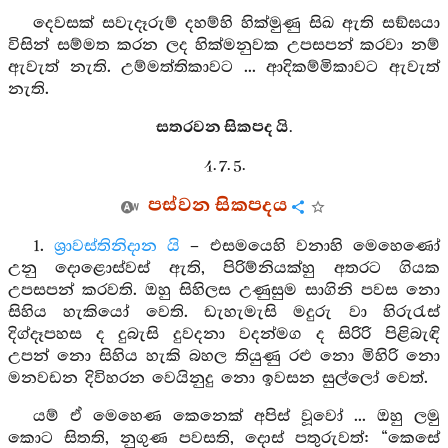
දෙවසක් සවැදෑරුම් දහම්හි හික්මුණු සිඛ ඇති සඞ්ඝයා
විසින් සම්මත කරන ලද හික්මනුවක උපසපන් කරවා නම්
ඇවැත් නැති. උම්මත්තිකාවට ... ආදිකම්මිකාවට ඇවැත්
නැති.
සතරවන සිකපද යි.
4. 7. 5.
පස්වන සිකපදය
1.
ශ්‍රාවස්තිනිදාන යි
– එසමයෙහි වනාහි මෙහෙණෝ
උනු දොළොස්වස් ඇති, පිරිම්නියක්හු අතරට ගියක
උපසපන් කරවති. ඔහු සිහිලස උණුසුම සාගිනි පවස නො
සිහිය හැකියෝ වෙති. ඩැහැමැසි මදුරු වා හිරුරැස්
දිග්දෑපහස ද දුබැසි දුවදනා වදන්මග ද සිරිරි පිළිබැඳි
උපන් නො සිහිය හැකි බහල තියුණු රළු නො මිහිරි නො
මනවඩන දිවිහරන වෙයිනුදු නො ඉවසන සුල්ලෝ වෙත්.
යම් ඒ මෙහෙණ කෙනෙක් අපිස් වූවෝ ... ඔහු ලමු
කොට සිතති, නුගුණ පවසති, දොස් පතුරුවත්: “කෙසේ