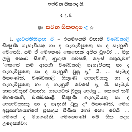
පස්වන සිකපද යි.
4. 4. 6.
සවන සිකපදය
1.
ශ්‍රාවස්තිනිදාන යි
– එසමයෙහි වනාහි
චණ්ඩකාළී
භික්‍ෂුණී ගැහැවියකු හා ද ගැහැවිපුතකු හා ද හැනුනී
වෙසෙයි. යම් ඒ මෙහෙණ කෙනෙක් අපිස් වූවෝ … ඔහු
ලමු කොට සිතති, නුගුණ පවසති, දොස් පතුරුවත්
“කෙසේ නම් ආර්‍ය්‍යා චණ්ඩකාළි ගැහැවියකු හා ද
ගැහැවිපුතකු හා ද හැනුනී වුසූ දැ” යි. … සැබෑද
මහණෙනි, චණ්ඩකාළි භික්‍ෂුණී ගැහැවියකු හා ද
ගැහැවිපුතකු හා ද හැනුනී වෙසේ දැ යි. සැබැව
භාග්‍යවතුන් වහන්ස. භාග්‍යවත් බුදුහු ගැරහූ ... කෙසේ නම්
මහණෙනි, චණ්ඩකාළි භික්‍ෂුණී ගැහැවියකු හා ද
ගැහැවිපුතකු හා ද හැනුනී වුසූ ද? මහණෙනි, මෙය
අප්‍රසන්නයන්ගේ ප්‍රසාදය පිණිස හෝ නො වෙයි …
මෙසේ ද මහණෙනි, මෙහෙණෝ මේ සික පදය
උදෙසත්වා: