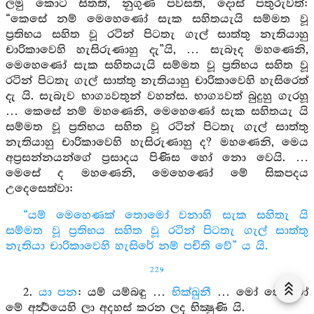
ලමු කොට සිතති, නුගුණ පවසති, දොස් පතුරුවත්:
“කෙසේ නම් මෙහෙණෝ සැක සහිතයැයි සම්මත වූ
ප්‍රතිභය සහිත වූ රටින් පිටතැ ගැල් සාත්තු නැතියාහු
චාරිකාවෙහි හැසිරුණාහු දැ”යි, … සැබෑද මහණෙනි,
මෙහෙණෝ සැක සහිතයැයි සම්මත වූ ප්‍රතිභය සහිත වූ
රටින් පිටතැ ගැල් සාත්තු නැතියාහු චාරිකාවෙහි හැසිරෙත්
දැ යි. සැබැව භාග්‍යවතුන් වහන්ස. භාග්‍යවත් බුදුහු ගැරහූ
… කෙසේ නම් මහණෙනි, මෙහෙණෝ සැක සහිතයැ යි
සම්මත වූ ප්‍රතිභය සහිත වූ රටින් පිටතැ ගැල් සාත්තු
නැතියාහු චාරිකාවෙහි හැසිරුණාහු ද? මහණෙනි, මෙය
අප්‍රසන්නයන්ගේ ප්‍රසාදය පිණිස හෝ නො වෙයි. …
මෙසේ ද මහණෙනි, මෙහෙණෝ මේ සිකපදය
උදෙසෙත්වා:
“යම් මෙහෙණක් තොමෝ වනාහි සැක සහිතැ යි
සම්මත වූ ප්‍රතිභය සහිත වූ රටින් පිටතැ ගැල් සාත්තු
නැතියා චාරිකාවෙහි හැසිරේ නම් පචිති වේ” ය යි.
229
2.
යා පන
: යම් යම්බඳු …
භික්ඛුනී
… මෝ තොමෝ
මේ අර්‍ත්‍ථයෙහි ලා අදහස් කරන ලද භික්‍ෂුණි යි.