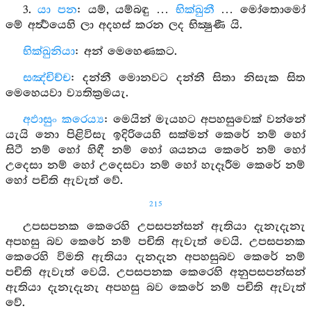
3.
යා පන
: යම්, යම්බඳු …
භික්ඛුනී
… මෝතොමෝ
මේ අර්‍ත්‍ථයෙහි ලා අදහස් කරන ලද භික්‍ෂුණී යි.
භික්ඛුනියා
: අන් මෙහෙණකට.
සඤ්චිච්ච
: දන්නී මොනවට දන්නී සිතා නිසැක සිත
මෙහෙයවා ව්‍යතික්‍රමයැ.
අඵාසුං කරෙය්‍ය
: මෙයින් මැයහට අපහසුවෙක් වන්නේ
යැයි නො පිළිවිසැ ඉදිරියෙහි සක්මන් කෙරේ නම් හෝ
සිටී නම් හෝ හිඳී නම් හෝ ශයනය කෙරේ නම් හෝ
උදෙසා නම් හෝ උදෙසවා නම් හෝ හැදෑරීම කෙරේ නම්
හෝ පචිති ඇවැත් වේ.
215
උපසපනක කෙරෙහි උපසපන්සන් ඇතියා දැනැදැනැ
අපහසු බව කෙරේ නම් පචිති ඇවැත් වෙයි. උපසපනක
කෙරෙහි විමති ඇතියා දැනදැන අපහසුබව කෙරේ නම්
පචිති ඇවැත් වෙයි. උපසපනක කෙරෙහි අනුපසපන්සන්
ඇතියා දැනැදැනැ අපහසු බව කෙරේ නම් පචිති ඇවැත්
වේ.