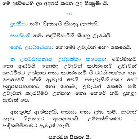
මේ අර්‍ත්‍ථයෙහි ලා අදහස් කරන ලද භික්‍ෂුණි යි.
217
දුක්ඛිතා
නම්: ගිලනැයි කියනු ලැබෙයි.
සහජීවනී
නම්: සද්ධිවිහාරිනී කියනු ලැබෙයි.
නේව උපට්ඨෙය්‍ය
: තොමෝ උවැටන් නො කෙරෙයි.
න උපට්ඨාපනාය උස්සුක්කං කරෙය්‍ය
: මෙරමාහට
නො අණවයි. නොමැ උවැටන් කරන්නෙමි උවැටන්
කැරැවීමට උත්සාහ නො කරන්නෙමි යි ධුරනික්‍ෂේපය කළ
කෙණෙහි පචිති ඇවැත් වෙයි. අතැවැසිනියකට හෝ
අනුපසපනකහට හෝ නොමැ උවැටන් කෙරේ නම්
උවැටන් කැරැවීමට උත්සාහ නො කෙරේ නම් දුකුළා
ඇවැත් වේ.
අනතුරක් ඇතිකල්හි, සොයා නො ලබා නම්, ඇවැත්
නැත. ගිලනහට ආපදායෙහි, උම්මත්තිකාවට …
ආදිකම්මිකාවට ඇවැත් නැති.
සතරවන සිකපද යි.