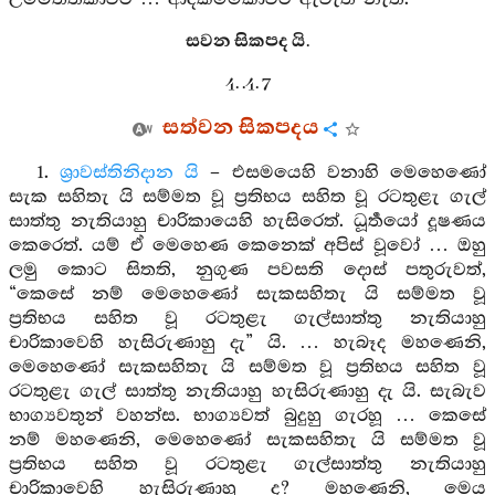
සවන සිකපද යි.
4. .4. 7
සත්වන සිකපදය
1.
ශ්‍රාවස්තිනිදාන යි
– එසමයෙහි වනාහි මෙහෙණෝ
සැක සහිතැ යි සම්මත වූ ප්‍රතිභය සහිත වූ රටතුළැ ගැල්
සාත්තු නැතියාහු චාරිකායෙහි හැසිරෙත්. ධූර්‍තයෝ දූෂණය
කෙරෙත්. යම් ඒ මෙහෙණ කෙනෙක් අපිස් වූවෝ … ඔහු
ලමු කොට සිතති, නුගුණ පවසති දොස් පතුරුවත්,
“කෙසේ නම් මෙහෙණෝ සැකසහිතැ යි සම්මත වූ
ප්‍රතිභය සහිත වූ රටතුළැ ගැල්සාත්තු නැතියාහු
චාරිකාවෙහි හැසිරුණාහු දැ” යි. … හැබෑද මහණෙනි,
මෙහෙණෝ සැකසහිතැ යි සම්මත වූ ප්‍රතිභය සහිත වූ
රටතුළැ ගැල් සාත්තු නැතියාහු හැසිරුණාහු දැ යි. සැබැව
භාග්‍යවතුන් වහන්ස. භාග්‍යවත් බුදුහු ගැරහූ … කෙසේ
නම් මහණෙනි, මෙහෙණෝ සැකසහිතැ යි සම්මත වූ
ප්‍රතිභය සහිත වූ රටතුළැ ගැල්සාත්තු නැතියාහු
චාරිකාවෙහි හැසිරුණාහු ද? මහණෙනි, මෙය