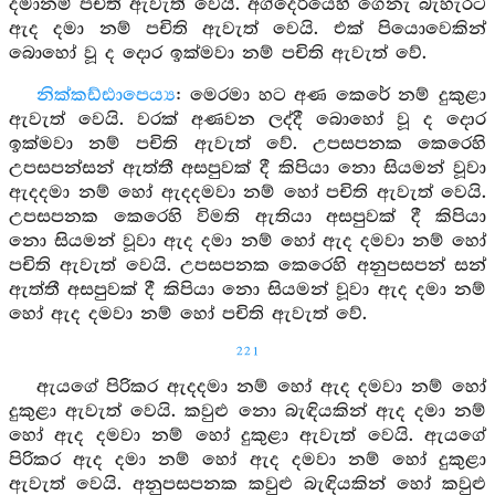
දමානම් පචිති ඇවැත් වෙයි. අග්දෙරියෙහි ගෙනැ බැහැරට
ඇද දමා නම් පචිති ඇවැත් වෙයි. එක් පියොවෙකින්
බොහෝ වූ ද දොර ඉක්මවා නම් පචිති ඇවැත් වේ.
නික්කඩ්ඪාපෙය්‍ය
: මෙරමා හට අණ කෙරේ නම් දුකුළා
ඇවැත් වෙයි. වරක් අණවන ලද්දී බොහෝ වූ ද දොර
ඉක්මවා නම් පචිති ඇවැත් වේ. උපසපනක කෙරෙහි
උපසපන්සන් ඇත්තී අසපුවක් දී කිපියා නො සියමන් වූවා
ඇදදමා නම් හෝ ඇදදමවා නම් හෝ පචිති ඇවැත් වෙයි.
උපසපනක කෙරෙහි විමති ඇතියා අසපුවක් දී කිපියා
නො සියමන් වූවා ඇද දමා නම් හෝ ඇද දමවා නම් හෝ
පචිති ඇවැත් වෙයි. උපසපනක කෙරෙහි අනුපසපන් සන්
ඇත්තී අසපුවක් දී කිපියා නො සියමන් වූවා ඇද දමා නම්
හෝ ඇද දමවා නම් හෝ පචිති ඇවැත් වේ.
221
ඇයගේ පිරිකර ඇදදමා නම් හෝ ඇද දමවා නම් හෝ
දුකුළා ඇවැත් වෙයි. කවුළු නො බැඳියකින් ඇද දමා නම්
හෝ ඇද දමවා නම් හෝ දුකුළා ඇවැත් වෙයි. ඇයගේ
පිරිකර ඇද දමා නම් හෝ ඇද දමවා නම් හෝ දුකුළා
ඇවැත් වෙයි. අනුපසපනක කවුළු බැඳියකින් හෝ කවුළු