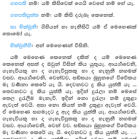
ගහපති
නම්: යම් කිසිවෙක් ගෙයි වෙසේ නම් හේ යැ.
ගහපතිපුත්ත
නම්: යම් කිසි දරුබෑ කෙනෙක්.
සා භික්ඛුනී
: ගිහියන් හා හැනීසිටි යම් ඒ මෙහෙණක්
තොමෝ යැ.
භික්ඛුනීහි
: අන් මෙහෙණන් විසිනි.
යම් මෙහෙණ කෙනෙක් දකිත් ද යම් මෙහෙණ
කෙනෙක් අසත් ද ඔවුන් විසින් කිය යුතුයැ. ආර්‍ය්‍යාවෙනි,
ගැහැවියකු හා ද ගැහැවිපුතකු හා ද හැනුනී නහමක්
වසව. ආර්‍ය්‍යාවෙනි, වෙන්වව, සඞ්ඝයා බුහුනගේ විවේකය
මැ වර්‍ණනා කෙරේ යැ යි. දෙවනවට දු කිය යුත්තී යැ ...
තෙවනවට දු කිය යුත්තී යැ. ඉදින් දුරැලා නම් මෙසේ
තෙල දුරැලීම මැනැවි. ඉදින් නො දුරැලා නම් දුකුළා
ඇවැත් වෙයි. අසා නො කියත් නම් දුකුළා ඇවැත් වෙයි.
ඒ මෙහෙණ සඟමැදට දු ඇද කිය යුත්තී යැ. ආර්‍ය්‍යාවෙනි,
ගැහැවියකු හා ද ගැහැවිපුතකු හා ද හැනුනී නහමක්
වසව. ආර්‍ය්‍යාවෙනි, වෙන් වව. සඞ්ඝයා බුහුනගේ විවේකය
මැ වර්‍ණනා කෙරේ යැ යි. දෙවනවට දු කිය යුත්තී යැ. …