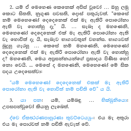
2. යම් ඒ මෙහෙණ කෙනෙක් අපිස් වූවෝ … ඔහු ලමු
කොට සිතති, නුගුණ පවසති, දොස් පතුරුවත්. “කෙසේ
නම් මෙහෙණෝ දෙදෙනෙක් එක් මැ ඇතිරි පොරෝනා
ඇති වැ හොත්හු දැ” යි. … සැබෑ ද මහණෙනි,
මෙහෙණෝ දෙදෙනෙක් එක් මැ ඇතිරි පොරෝනා ඇති
වැ හොවිත් දැ යි, සැබැව භාග්‍යවතුන් වහන්ස. භාග්‍යවත්
බුදුහු ගැරහූ … කෙසේ නම් මහණෙනි, මෙහෙණෝ
දෙදෙනෙක් එක් මැ ඇතිරි පොරෝනා ඇති වැ හොත්හු
ද? මහණෙනි, මෙය අප්‍රසන්නයන්ගේ ප්‍රසාදය පිණිස හෝ
නො වෙයි. ... මෙසේ ද මහණෙනි, මෙහෙණෝ මේ සික
පදය උදෙසෙත්වා:
“යම් මෙහෙණෝ දෙදෙනෙක් එකක් මැ ඇතිරි
පොරෝනා ඇති වැ හොවිත් නම් පචිති වේ” ය යි.
3.
යා පන
: යම්, යම්බඳු …
භික්ඛුනියො
:
උපසපන්වූවෝ කියනු ලැබෙත්.
ද්වෙ ඒකත්‍ථරණපාපුරණා තුවට්ටෙය්‍යුං
: එය මැ අතුරා
එය මැ පොරවත් නම් පචිති ඇවැත් වේ.