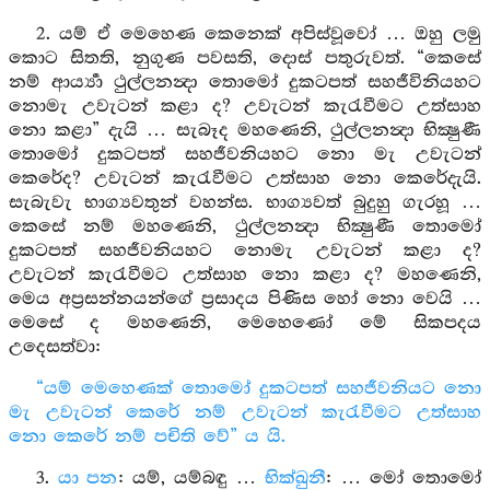
2. යම් ඒ මෙහෙණ කෙනෙක් අපිස්වූවෝ … ඔහු ලමු
කොට සිතති, නුගුණ පවසති, දොස් පතුරුවත්. “කෙසේ
නම් ආර්‍ය්‍යා ථුල්ලනන්‍දා තොමෝ දුකටපත් සහජීවිනියහට
නොමැ උවැටන් කළා ද? උවැටන් කැරැවීමට උත්සාහ
නො කළා” දැයි … සැබෑද මහණෙනි, ථුල්ලනන්‍දා භික්‍ෂුණී
තොමෝ දුකටපත් සහජීවනියහට නො මැ උවැටන්
කෙරේද? උවැටන් කැරැවීමට උත්සාහ නො කෙරේදැයි.
සැබැවැ භාග්‍යවතුන් වහන්ස. භාග්‍යවත් බුදුහු ගැරහූ …
කෙසේ නම් මහණෙනි, ථුල්ලනන්‍දා භික්‍ෂුණී තොමෝ
දුකටපත් සහජීවනියහට නොමැ උවැටන් කළා ද?
උවැටන් කැරැවීමට උත්සාහ නො කළා ද? මහණෙනි,
මෙය අප්‍රසන්නයන්ගේ ප්‍රසාදය පිණිස හෝ නො වෙයි …
මෙසේ ද මහණෙනි, මෙහෙණෝ මේ සිකපදය
උදෙසත්වා:
“යම් මෙහෙණක් තොමෝ දුකටපත් සහජීවනියට නො
මැ උවැටන් කෙරේ නම් උවැටන් කැරැවීමට උත්සාහ
නො කෙරේ නම් පචිති වේ” ය යි.
3.
යා පන
: යම්, යම්බඳු …
භික්ඛුනී
: … මෝ තොමෝ