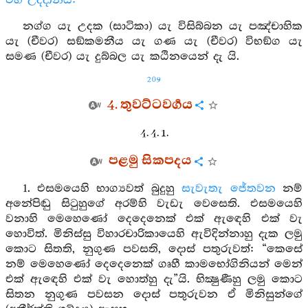
එහි උද්දානය:
නග්ග යැ උදක (සාටිකා) යැ විසිබ්බන යැ පඤ්චාහික
යැ (චීවර) සඞ්කමනීය යැ ගණ යැ (චීවර) විභඞ්ග යැ
සමණ (චීවර) යැ දුබ්බල යැ කඨිනයෙන් දැ යි.
209
4. තුවට්ටවර්‍ගය
4. 4. 1.
පළමු සිකපදය
1. එසමයෙහි භාග්‍යවත් බුදුහු
සැවැතැ
ජේතවන
නම්
අනේපිඬු සිටුහුගේ අරම්හි වැඩැ වෙසෙති. එසමයෙහි
වනාහි මෙහෙණෝ දෙදෙනෙක් එක් ඇඳෙහි එක් වැ
හොවිත්. මිනිස්සු විහාරචාරිකායෙහි ඇවිදින්නාහු දැක ලමු
කොට සිතති, නුගුණ පවසති, දොස් පතුරුවත්: “කෙසේ
නම් මෙහෙණෝ දෙදෙනෙක් ගෘහී කාමභෝගිනියන් මෙන්
එක් ඇඳෙහි එක් වැ හොත්හු දැ”යි. භික්‍ෂුණීහු ලමු කොට
සිතන නුගුණ පවසන දොස් පතුරුවන ඒ මිනිසුන්ගේ