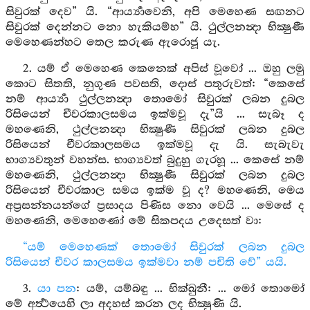
සිවුරක් දෙව” යි. “ආර්‍ය්‍යාවෙනි, අපි මෙහෙණ සඟනට
සිවුරක් දෙන්නට නො හැකියම්හ” යි. ථුල්ලනන්‍දා භික්‍ෂුණී
මෙහෙණන්හට තෙල කරුණ ඇරොජූ යැ.
2. යම් ඒ මෙහෙණ කෙනෙක් අපිස් වූවෝ ... ඔහු ලමු
කොට සිතති, නුගුණ පවසති, දොස් පතුරුවත්: “කෙසේ
නම් ආර්‍ය්‍යා ථුල්ලනන්‍දා තොමෝ සිවුරක් ලබන දුබල
රිසියෙන් චීවරකාලසමය ඉක්මවූ දැ”යි ... සැබෑ ද
මහණෙනි, ථුල්ලනන්‍දා භික්‍ෂුණී සිවුරක් ලබන දුබල
රිසියෙන් චීවරකාලසමය ඉක්මවූ දැ යි. සැබැවැ
භාග්‍යවතුන් වහන්ස. භාග්‍යවත් බුදුහු ගැරහූ ... කෙසේ නම්
මහණෙනි, ථුල්ලනන්‍දා භික්‍ෂුණී සිවුරක් ලබන දුබල
රිසියෙන් චීවරකාල සමය ඉක්ම වූ ද? මහණෙනි, මෙය
අප්‍රසන්නයන්ගේ ප්‍රසාදය පිණිස නො වෙයි ... මෙසේ ද
මහණෙනි, මෙහෙණෝ මේ සිකපදය උදෙසත් වා:
“යම් මෙහෙණක් තොමෝ සිවුරක් ලබන දුබල
රිසියෙන් චීවර කාලසමය ඉක්මවා නම් පචිති වේ” යයි.
3.
යා පන
: යම්, යම්බඳු ... භික්ඛුනී: ... මෝ තොමෝ
මේ අර්‍ත්‍ථයෙහි ලා අදහස් කරන ලද භික්‍ෂුණි යි.