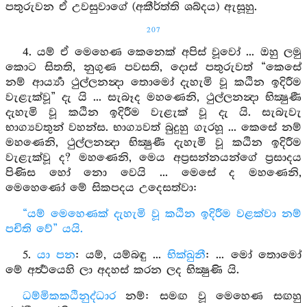
පතුරුවන ඒ උවසුවාගේ (අකීර්ත්ති ශබ්දය) ඇසූහු.
207
4. යම් ඒ මෙහෙණ කෙනෙක් අපිස් වූවෝ ... ඔහු ලමු
කොට සිතති, නුගුණ පවසති, දොස් පතුරුවත් “කෙසේ
නම් ආර්‍ය්‍යා ථුල්ලනන්‍දා තොමෝ දැහැමි වූ කඨින ඉදිරීම
වැළැක්වූ” දැ යි ... සැබෑද මහණෙනි, ථුල්ලනන්‍දා භික්‍ෂුණී
දැහැමි වූ කඨින ඉදිරීම වැළැක් වූ දැ යි. සැබැවැ
භාග්‍යවතුන් වහන්ස. භාග්‍යවත් බුදුහු ගැරහූ ... කෙසේ නම්
මහණෙනි, ථුල්ලනන්‍දා භික්‍ෂුණී දැහැමි වූ කඨින ඉදිරීම
වැළැක්වූ ද? මහණෙනි, මෙය අප්‍රසන්නයන්ගේ ප්‍රසාදය
පිණිස හෝ නො වෙයි ... මෙසේ ද මහණෙනි,
මෙහෙණෝ මේ සිකපදය උදෙසත්වා:
“යම් මෙහෙණක් දැහැමි වූ කඨින ඉදිරීම වළක්වා නම්
පචිති වේ” යයි.
5.
යා පන
: යම්, යම්බඳු ...
භික්ඛුනී
: ... මෝ තොමෝ
මේ අර්‍ත්‍ථයෙහි ලා අදහස් කරන ලද භික්‍ෂුණි යි.
ධම්මිකකඨිනුද්ධාර
නම්: සමඟ වූ මෙහෙණ සඟහු