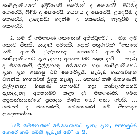
කාපිලානියගේ ඉදිරියෙහි සක්මන් ද කෙරෙයි, සිටීමද
කෙරෙයි, හිඳීම ද කෙරෙයි, ශයනය ද කෙරෙයි, උදෙසීම ද
කෙරෙයි, උදෙසවා ගැනීම ද කෙරෙයි, හැදෑරීම ද
කෙරෙයි.
2. යම් ඒ මෙහෙණ කෙනෙක් අපිස්වූවෝ … ඔහු ලමු
කොට සිතති, නුගුණ පවසති, දොස් පතුරුවත්: “කෙසේ
නම් ආර්‍ය්‍යා ථුල්ලනන්‍දා තොමෝ ආර්‍ය්‍යා භද්‍රා
කාපිලානියහට දැනැදැනැ අපහසු බව කළා දැයි … සැබෑ
ද මහණෙනි, ථුල්ලනන්‍දා මෙහෙණ භද්‍රා කාපිලානියහට
දැන දැන අපහසු බව කෙරේදැයි. සැබැව භාග්‍යවතුන්
වහන්ස. භාග්‍යවත් බුදුහු ගැරහූ … කෙසේ නම් මහණෙනි,
ථුල්ලනන්‍දා භික්‍ෂුණී තොමෝ භද්‍රා කාපිලානියහට
දැනැදැනැ අපහසුබව කළා ද? මහණෙනි, මෙය
අප්‍රසන්නයන්ගේ ප්‍රසාදය පිණිස හෝ නො වෙයි. …
මෙසේ ද මහණෙනි, මෙහෙණෝ මේ සිකපදය
උදෙසෙත්වා:
“යම් මෙහෙණක් මෙහෙණකට දැනැ දැනැ අපහසුබව
කෙරේ නම් පචිති ඇවැත් වේ” ය යි.