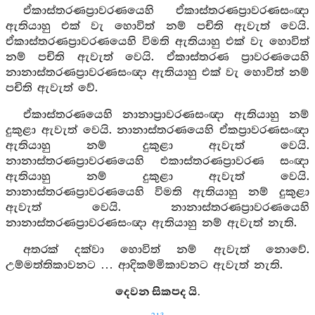
ඒකාස්තරණප්‍රාවරණයෙහි ඒකාස්තරණප්‍රාවරණසංඥා
ඇතියාහු එක් වැ හොවිත් නම් පචිති ඇවැත් වෙයි.
ඒකාස්තරණප්‍රාවරණයෙහි විමති ඇතියාහු එක් වැ හොවිත්
නම් පචිති ඇවැත් වෙයි. ඒකාස්තරණ ප්‍රාවරණයෙහි
නානාස්තරණප්‍රාවරණසංඥා ඇතියාහු එක් වැ හොවිත් නම්
පචිති ඇවැත් වේ.
ඒකාස්තරණයෙහි නානාප්‍රාවරණසංඥා ඇතියාහු නම්
දුකුළා ඇවැත් වෙයි. නානාස්තරණයෙහි ඒකප්‍රාවරණසංඥා
ඇතියාහු නම් දුකුළා ඇවැත් වෙයි.
නානාස්තරණප්‍රාවරණයෙහි එකාස්තරණප්‍රාවරණ සංඥා
ඇතියාහු නම් දුකුළා ඇවැත් වෙයි.
නානාස්තරණප්‍රාවරණයෙහි විමති ඇතියාහු නම් දුකුළා
ඇවැත් වෙයි. නානාස්තරණප්‍රාවරණයෙහි
නානාස්තරණප්‍රාවරණසංඥා ඇතියාහු නම් ඇවැත් නැති.
අතරක් දක්වා හොවිත් නම් ඇවැත් නොවේ.
උම්මත්තිකාවනට … ආදිකම්මිකාවනට ඇවැත් නැති.
දෙවන සිකපද යි.