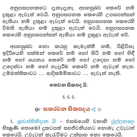
අනුපසපනකහට දැනැදැනැ අපහසුබව කෙරේ නම්
දුකුළා ඇවැත් වෙයි. අනුපසපනක කෙරෙහි උපසපන්සන්
ඇතියා නම් දුකුළා ඇවැත් වෙයි. අනුපසපනක කෙරෙහි
විමති ඇතියා නම් දුකුළා ඇවැත් වෙයි. අනුපසපනක
කෙරෙහි අනුපසපන්සන් ඇතියා නම් දුකුළා ඇවැත් වේ.
අපහසුබව නො කරනු කැමැත්තී නම්, පිළිවිසැ
ඉදිරියෙහි සක්මන් කෙරේ නම් හෝ සිටී නම් හෝ හිඳී
නම් හෝ ශයනය කෙරේ නම් හෝ උදෙසා නම් හෝ
උදෙස්වා නම් හෝ හැදෑරීම කෙරේ නම් ඇවැත් නැත.
උම්මත්තිකාවට … ආදිකම්මිකාවට … ඇවැත් නැති.
තෙවන සිකපද යි.
4. 4. 4.
සතරවන සිකපදය
1.
ශ්‍රාවස්තිනිදාන යි
– එසමයෙහි වනාහි
ථුල්ලනන්‍දා
භික්‍ෂුණී තොමෝ දුකටපත් සහජීවනියහට නොමැ උවැටන්
කෙරෙයි. උවැටන් කැරැවීමට උත්සාහ නො කෙරෙයි.