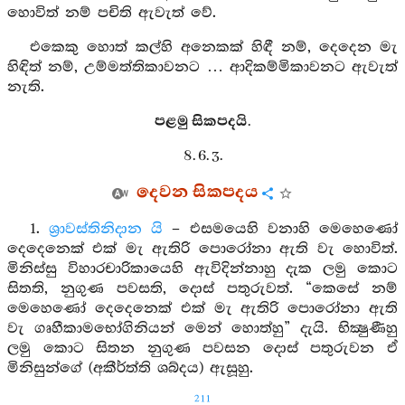
හොවිත් නම් පචිති ඇවැත් වේ.
එකෙකු හොත් කල්හි අනෙකක් හිඳී නම්, දෙදෙන මැ
හිඳිත් නම්, උම්මත්තිකාවනට … ආදිකම්මිකාවනට ඇවැත්
නැති.
පළමු සිකපදයි.
8. 6. 3.
දෙවන සිකපදය
1.
ශ්‍රාවස්තිනිදාන යි
– එසමයෙහි වනාහි මෙහෙණෝ
දෙදෙනෙක් එක් මැ ඇතිරි පොරෝනා ඇති වැ හොවිත්.
මිනිස්සු විහාරචාරිකායෙහි ඇවිදින්නාහු දැක ලමු කොට
සිතති, නුගුණ පවසති, දොස් පතුරුවත්. “කෙසේ නම්
මෙහෙණෝ දෙදෙනෙක් එක් මැ ඇතිරි පොරෝනා ඇති
වැ ගෘහීකාමභෝගිනියන් මෙන් හොත්හු” දැයි. භික්‍ෂුණීහු
ලමු කොට සිතන නුගුණ පවසන දොස් පතුරුවන ඒ
මිනිසුන්ගේ (අකීර්ත්ති ශබ්දය) ඇසූහු.
211