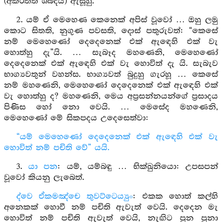
(අකීර්ත්ති ශබ්දය) ඇසූහු.
2. යම් ඒ මෙහෙණ කෙනෙක් අපිස් වූවෝ … ඔහු ලමු
කොට සිතති, නුගුණ පවසති, දොස් පතුරුවත්: “කෙසේ
නම් මෙහෙණෝ දෙදෙනෙක් එක් ඇඳෙහි එක් වැ
හොත්හු දැ”යි. … සැබෑද මහණෙනි, මෙහෙණෝ
දෙදෙනෙක් එක් ඇඳෙහි එක් වැ හොවිත් දැ යි. සැබැව
භාග්‍යවතුන් වහන්ස. භාග්‍යවත් බුදුහු ගැරහූ … කෙසේ
නම් මහණෙනි, මෙහෙණෝ දෙදෙනෙක් එක් ඇඳෙහි එක්
වැ හොත්හු ද? මහණෙනි, මෙය අප්‍රසන්නයන්ගේ ප්‍රසාදය
පිණිස හෝ නො වෙයි. … මෙසේද මහණෙනි,
මෙහෙණෝ මේ සිකපදය උදෙසෙත්වා:
“යම් මෙහෙණෝ දෙදෙනෙක් එක් ඇඳෙහි එක් වැ
හොවිත් නම් පචිති වේ” යයි.
3.
යා පන
: යම්, යම්බඳු … භික්ඛුනියො: උපසපන්
වූවෝ කියනු ලැබෙත්.
ද්වෙ ඒකමඤ්චෙ තුවට්ටෙය්‍යුං
: එකක හොත් කල්හි
අනෙකක් හොවී නම් පචිති ඇවැත් වෙයි. දෙදෙන මැ
හොවිත් නම් පචිති ඇවැත් වෙයි, නැඟිට පුන පුනා