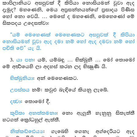
කාපිලානියට අසපුවක් දී කිපියා නොසියමන් වූවා ඇද
දැමූද? මහණෙනි, මෙය අප්‍රසන්නයන්ගේ ප්‍රසාදය පිණිස
හෝ නො වෙයි. … මෙසේ ද මහණෙනි, මෙහෙණෝ මේ
සිකපදය උදෙසත්වා:
“යම් මෙහෙණක් මෙහෙණකට අසපුවක් දී කිපියා
නොසියමන් වූවා ඇද දමා නම් හෝ ඇද දමවා නම් හෝ
පචිති වේ” යැ යි.
3.
යා පන
: යම්, යම්බඳු … භික්ඛුනී … මෝ තොමෝ
මේ අර්‍ත්‍ථයෙහි ලා අදහස් කරන ලද භික්‍ෂුණී යි.
භික්ඛුනියා
: අන් මෙහෙණකට.
උපස්සය
නම්: කවුළු බැඳියේ කියනු ලැබේ.
දත්‍වා
: තොමෝ දී.
කුපිතා අනත්තමනා
: නො ඇලුනී හැනුනු සිතැත්තී
හටගත් ක්‍රෝධහුල් ඇත්තී.
නික්කඩ්ඪෙය්‍ය
: ගැබෙහි ගෙනැ අග්දෙරියට ඇද