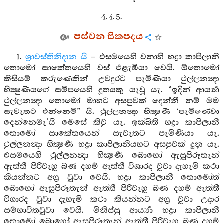
4. 4. 5.
පස්වන සිකපදය
1.
ශ්‍රාවස්තිනිදාන යි
– එසමයෙහි වනාහි භද්‍රා කාපිලානී
තොමෝ සාකේතයෙහි වස් එළැඹියා වෙයි. ඕතොමෝ
කිසියම් කරුණෙකින් උවදුරට පැමිණියා ථුල්ලනන්‍දා
භික්‍ෂුණියගේ සමීපයෙහි දූතයකු යැවූ යැ. “ඉදින් ආර්‍ය්‍යා
ථුල්ලනන්‍දා තොමෝ මාහට අසපුවක් දෙන්නී නම් මම
සැවැතට එන්නෙමි” යි. ථුල්ලනන්‍දා භික්‍ෂුණී ‘පැමිණේවා
දෙන්නෙමැ’යි මෙසේ කිවු යැ. ඉක්බිති භද්‍රා කාපිලානී
තොමෝ සාකේතයෙන් සැවැතට පැමිණියා යැ.
ථුල්ලනන්‍දා භික්‍ෂුණී භද්‍රා කාපිලානියහට අසපුවක් දුනු යැ.
එසමයෙහි ථුල්ලනන්‍දා භික්‍ෂුණී බොහෝ ඇසූපිරූතැන්
ඇත්තී පිරිවැහූ බණ දහම් ඇත්තී විශාරද වූවා දැහැමි කථා
කියන්නට අග්‍ර වූවා වෙයි. භද්‍රා කාපිලානී තොමෝත්
බොහෝ ඇසූපිරූතැන් ඇත්තී පිරිවැහූ බණ දහම් ඇත්තී
විශාරද වූවා දැහැමි කථා කියන්නට අග්‍ර වූවා උදාර
සම්භාවිතවූවා වෙයි. මිනිස්සු ආර්‍ය්‍යා භද්‍රා කාපිලානී
තොමෝ බොහෝ ඇසූපිරූතැන් ඇත්තී පිරිවැහූ බණ දහම්