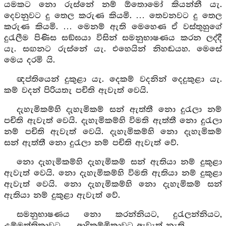
යමකට නො රුස්නේ නම් ඕතොමෝ කියන්නී යැ.
දෙවනුවට දු තෙල කරුණ කියමි. … තෙවනවට දු තෙල
කරුණ කියමි. … මෙනම් ඇති මෙහෙණ ඒ වස්තුහුගේ
දුරැලීම පිණිස සඞ්ඝයා විසින් සමනුභාෂණය කරන ලද්දී
යැ. සඟනට රුස්නේ යැ. එහෙයින් නිහඬයහ. මෙසේ
මෙය දරමි යි.
ඥප්තියෙන් දුකුළා යැ. දෙකම් වදනින් දෙදුකුළා යැ.
කම් වදන් පිරියතැ පචිති ඇවැත් වෙයි.
දැහැමිකම්හි දැහැමිකම් සන් ඇත්තී නො දුරැලා නම්
පචිති ඇවැත් වෙයි. දැහැමිකම්හි විමති ඇත්තී නො දුරැලා
නම් පචිති ඇවැත් වෙයි. දැහැමිකම්හි නො දැහැමිකම්
සන් ඇත්තී නො දුරැලා නම් පචිති ඇවැත් වේ.
නො දැහැමිකම්හි දැහැමිකම් සන් ඇතියා නම් දුකුළා
ඇවැත් වෙයි. නො දැහැමිකම්හි විමති ඇතියා නම් දුකුළා
ඇවැත් වෙයි. නො දැහැමිකම්හි නො දැහැමිකම් සන්
ඇතියා නම් දුකුළා ඇවැත් වේ.
සමනුභාෂණය නො කරන්නියට, දුරැලන්නියට,
උම්මත්තිකාවට … ආදිකම්මිකාවට ඇවැත් නැති.