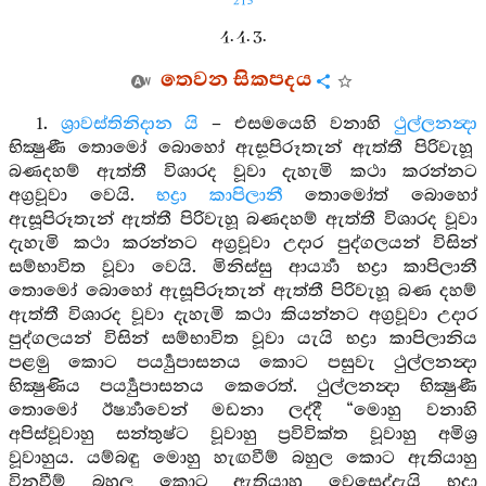
213
4. 4. 3.
තෙවන සිකපදය
1.
ශ්‍රාවස්තිනිදාන යි
– එසමයෙහි වනාහි
ථුල්ලනන්‍දා
භික්‍ෂුණී තොමෝ බොහෝ ඇසූපිරූතැන් ඇත්තී පිරිවැහූ
බණදහම් ඇත්තී විශාරද වූවා දැහැමි කථා කරන්නට
අග්‍රවූවා වෙයි.
භද්‍රා කාපිලානී
තොමෝත් බොහෝ
ඇසූපිරූතැන් ඇත්තී පිරිවැහූ බණදහම් ඇත්තී විශාරද වූවා
දැහැමි කථා කරන්නට අග්‍රවූවා උදාර පුද්ගලයන් විසින්
සම්භාවිත වූවා වෙයි. මිනිස්සු ආර්‍ය්‍යා භද්‍රා කාපිලානී
තොමෝ බොහෝ ඇසූපිරූතැන් ඇත්තී පිරිවැහූ බණ දහම්
ඇත්තී විශාරද වූවා දැහැමි කථා කියන්නට අග්‍රවූවා උදාර
පුද්ගලයන් විසින් සම්භාවිත වූවා යැයි භද්‍රා කාපිලානිය
පළමු කොට පර්‍ය්‍යුපාසනය කොට පසුවැ ථුල්ලනන්‍දා
භික්‍ෂුණිය පර්‍ය්‍යුපාසනය කෙරෙත්. ථුල්ලනන්‍දා භික්‍ෂුණී
තොමෝ ඊර්‍ෂ්‍යාවෙන් මඩනා ලද්දී “මොහු වනාහි
අපිස්වූවාහු සන්තුෂ්ට වූවාහු ප්‍රවිවික්ත වූවාහු අමිශ්‍ර
වූවාහුය. යම්බඳු මොහු හැඟවීම් බහුල කොට ඇතියාහු
විනවීම් බහුල කොට ඇතියාහු වෙසෙද්දැයි භද්‍රා