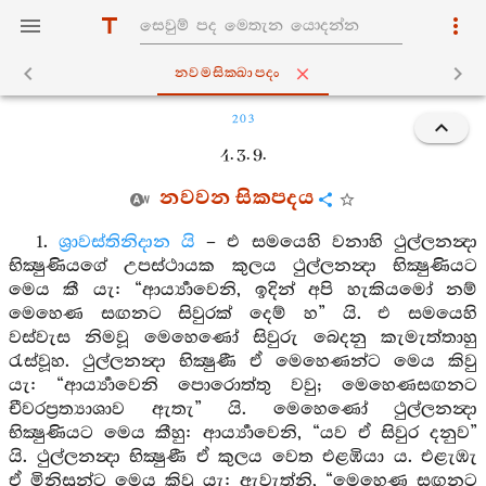
නවමසික‍්ඛාපදං
203
4. 3. 9.
නවවන සිකපදය
1.
ශ්‍රාවස්තිනිදාන යි
– එ සමයෙහි වනාහි ථුල්ලනන්‍දා
භික්‍ෂුණියගේ උපස්ථායක කුලය ථුල්ලනන්‍දා භික්‍ෂුණියට
මෙය කී යැ: “ආර්‍ය්‍යාවෙනි, ඉදින් අපි හැකියමෝ නම්
මෙහෙණ සඟනට සිවුරක් දෙම් හ” යි. එ සමයෙහි
වස්වැස නිමවූ මෙහෙණෝ සිවුරු බෙදනු කැමැත්තාහු
රැස්වූහ. ථුල්ලනන්‍දා භික්‍ෂුණී ඒ මෙහෙණන්ට මෙය කිවු
යැ: “ආර්‍ය්‍යාවෙනි පොරොත්තු වවු; මෙහෙණසඟනට
චීවරප්‍රත්‍යාශාව ඇතැ” යි. මෙහෙණෝ ථුල්ලනන්‍දා
භික්‍ෂුණියට මෙය කීහු: ආර්‍ය්‍යාවෙනි, “යව ඒ සිවුර දනුව”
යි. ථුල්ලනන්‍දා භික්‍ෂුණී ඒ කුලය වෙත එළඹියා ය. එළැඹැ
ඒ මිනිසුන්ට මෙය කිවු යැ: ඇවැත්නි, “මෙහෙණ සඟනට