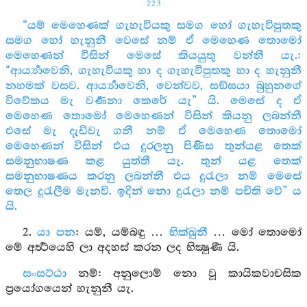
223
“යම් මෙහෙණක් ගැහැවියකු සමග හෝ ගැහැවිපුතකු
සමග හෝ හැනුනී වෙසේ නම් ඒ මෙහෙණ තොමෝ
මෙහෙණන් විසින් මෙසේ කියයුතු වන්නී යැ.:
“ආර්‍ය්‍යාවෙනි, ගැහැවියකු හා ද ගැහැවිපුතකු හා ද හැනුනී
නහමක් වසව. ආර්‍ය්‍යාවෙනි, වෙන්වව, සඞ්ඝයා බුහුනගේ
විවේකය මැ වර්‍ණනා කෙරේ යැ” යි. මෙසේ ද ඒ
මෙහෙණ තොමෝ මෙහෙණන් විසින් කියනු ලබන්නී
එසේ මැ දැඩිවැ ගනී නම් ඒ මෙහෙණ තොමෝ
මෙහෙණන් විසින් එය දුරලනු පිණිස තුන්යළ තෙක්
සමනුභාෂණ කළ යුත්තී යැ. තුන් යළ තෙක්
සමනුභාෂණය කරනු ලබන්නී එය දුරැලා නම් මෙසේ
තෙල දුරැලීම මැනවි. ඉදින් නො දුරැලා නම් පචිති වේ” ය
යි.
2.
යා පන
: යම්, යම්බඳු …
භික්ඛුනී
… මෝ තොමෝ
මේ අර්‍ත්‍ථයෙහි ලා අදහස් කරන ලද භික්‍ෂුණී යි.
සංසට්ඨා
නම්: අනුලොම් නො වූ කායිකවාචසික
ප්‍රයෝගයෙන් හැනුනී යැ.