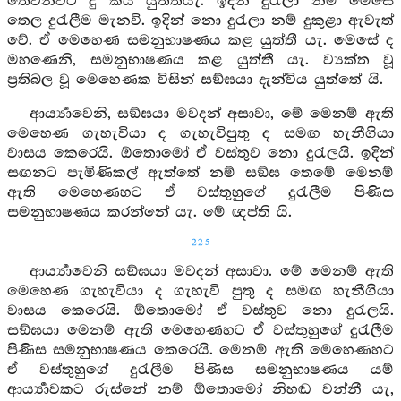
තෙවනවට දු කිය යුත්තීයැ. ඉදින් දුරැලා නම් මෙසේ
තෙල දුරැලීම මැනවි. ඉදින් නො දුරැලා නම් දුකුළා ඇවැත්
වේ. ඒ මෙහෙණ සමනුභාෂණය කළ යුත්තී යැ. මෙසේ ද
මහණෙනි, සමනුභාෂණය කළ යුත්තී යැ. ව්‍යක්ත වූ
ප්‍රතිබල වූ මෙහෙණක විසින් සඞ්ඝයා දැන්විය යුත්තේ යි.
ආර්‍ය්‍යාවෙනි, සඞ්ඝයා මවදන් අසාවා, මේ මෙනම් ඇති
මෙහෙණ ගැහැවියා ද ගැහැවිපුතු ද සමඟ හැනීගියා
වාසය කෙරෙයි. ඕතොමෝ ඒ වස්තුව නො දුරැලයි. ඉදින්
සඟනට පැමිණිකල් ඇත්තේ නම් සඞ්ඝ තෙමේ මෙනම්
ඇති මෙහෙණහට ඒ වස්තුහුගේ දුරැලීම පිණිස
සමනුභාෂණය කරන්නේ යැ. මේ ඥප්ති යි.
225
ආර්‍ය්‍යාවෙනි සඞ්ඝයා මවදන් අසාවා. මේ මෙනම් ඇති
මෙහෙණ ගැහැවියා ද ගැහැවි පුතු ද සමඟ හැනීගියා
වාසය කෙරෙයි. ඕතොමෝ ඒ වස්තුව නො දුරැලයි.
සඞ්ඝයා මෙනම් ඇති මෙහෙණහට ඒ වස්තුහුගේ දුරැලීම
පිණිස සමනුභාෂණය කෙරෙයි. මෙනම් ඇති මෙහෙණහට
ඒ වස්තුහුගේ දුරැලීම පිණිස සමනුභාෂණය යම්
ආර්‍ය්‍යාවකට රුස්නේ නම් ඕතොමෝ නිහඬ වන්නී යැ,