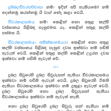
දුබ්බලචීවරපච්චාසා
නම්: ඉදින් අපි හැකියමෝ නම්
දෙන්නමු කරන්නමු යි වාග් භේද කළා වෙයි.
චීවරකාලසමය
නම්: කෙළින් නො අතුළ කල්හි
වස්සානය පිළිබඳ පැසුළුමස යැ. කෙළින් අතුළ කල්හි
පස්මස යි.
චීවරකාලසමයං අතික්කාමෙය්‍ය
: කෙළින් නො අතුළ
කල්හි වස්සානය පිළිබඳ පැසුළු දවස ඉක්මවා නම් පචිති
ඇවැත් වෙයි. කෙළින් අතුළ කල්හි කෙළින් උදුරන දවස
ඉක්මවා නම් පචිති ඇවැත් වේ.
205
දුබල සිවුරෙහි දුබල සිවුරුසන් ඇතියා චීවරකාලසමය
ඉක්මවා නම් පචිති ඇවැත් වෙයි. දුබල සිවුරෙහි විමති
ඇතියා චීවරකාලසමය ඉක්මවා නම් දුකුළා ඇවැත් වෙයි.
දුබල සිවුරෙහි නො දුබල සිවුරුසන් ඇතියා
චීවරකාලසමය ඉක්මවා නම් ඇවැත් නැති.
නො දුබල සිවුරෙහි දුබල සිවුරු සන් ඇතියා නම්