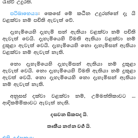
රැස්වී උදුරති.
පටිබාහෙය්‍ය
: කෙසේ මේ කඨින උදුරන්නේ දැ යි
වළක්වා නම් පචිති ඇවැත් වේ.
දැහැමියෙහි දැහැමි සන් ඇතියා වළක්වා නම් පචිති
ඇවැත් වෙයි. දැහැමියෙහි විමති ඇතියා වළක්වා නම්
දුකුළා ඇවැත් වෙයි. දැහැමියෙහි නො දැහැමිසන් ඇතියා
වළක්වා නම් ඇවැත් නැති.
නො දැහැමියෙහි දැහැමිසන් ඇතියා නම් දුකුළා
ඇවැත් වෙයි. නො දැහැමියෙහි විමති ඇතියා නම් දුකුළා
ඇවත් වෙයි. නො දැහැමියෙහි නො දැහැමිසන් ඇතියා
නම් ඇවැත් නැති.
අනුසස් දක්වා වළක්වා නම්, උම්මත්තිකාවට ...
ආදිකම්මිකාවට ඇවැත් නැති.
දසවන සිකපද යි.
තෘතීය නග්න වර්‍ග යි.