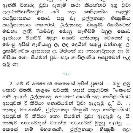
ඇත්තී විශාරද වූවා දැහැමි කථා කියන්නට අග්‍ර වූවා
උදාරසම්භාවිතවූවා යයි භද්‍රා කාපිලානිය පළමුව
පර්‍ය්‍යුපාසනය කොට පසු වැ ථුල්ලනන්‍දා භික්‍ෂුණිය
පර්‍ය්‍යුපාසනය කෙරෙත්. ථුල්ලනන්‍දා භික්‍ෂුණී ඊර්‍ෂ්‍යාවෙන්
මඬනා ලද්දී “යම්බඳු මොහු හැඟීවීම් බහුල කොට
ඇතියාහු විනවීම් බහුල කොට ඇතියාහු වෙසෙත් ද,
මොහු අපිස් ඇතියාහු ල, ලද දෙයින් සතුටු වන්නාහු ල,
ප්‍රකර්‍ෂවිවේක ඇතියාහු ල, ගිහියන් හා නොගැටුනාහු ලැ යි,
කිපියා නො සියමන් වූවා භද්‍රා කාපිලානිය අසපුවෙන් ඇද
දැමූ යැ.
219
2. යම් ඒ මෙහෙණ කෙනෙක් අපිස් වූවෝ … ඔහු ලමු
කොට සිතති, නුගුණ පවසති, දොස් පතුරුවත්: “කෙසේ
නම් ආර්‍ය්‍යා ථුල්ලනන්‍දා තොමෝ ආර්‍ය්‍යා භද්‍රා කාපිලානියට
අසපුවක් දී කිපියා නොසියමන් වූවා ඇදදැමූ දැ” යි. …
සැබෑද මහණෙනි, ථුල්ලනන්‍දා භික්‍ෂුණී භද්‍රා කාපිලානියට
අසපුවක් දී කිපියා නො සියමන් වූවා ඇදදැමූ දැ යි.
සැබැව භාග්‍යවතුන් වහන්ස. භාග්‍යවත් බුදුහු ගැරහූ …
කෙසේ නම් මහණෙනි, ථුල්ලනන්‍දා භික්‍ෂුණී භද්‍රා