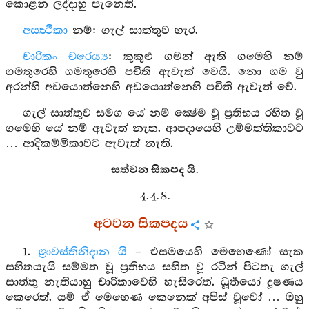
කොළන ලද්දාහු පැනෙති.
අසත්‍ථිකා
නම්: ගැල් සාත්තුව හැර.
චාරිකං චරෙය්‍ය
: කුකුළු ගමන් ඇති ගමෙහි නම්
ගමතුරෙහි ගමතුරෙහි පචිති ඇවැත් වෙයි. නො ගම වු
අරන්හි අඩයොත්නෙහි අඩයොත්නෙහි පචිති ඇවැත් වේ.
ගැල් සාත්තුව සමග යේ නම් ක්‍ෂේම වූ ප්‍රතිභය රහිත වූ
ගමෙහි යේ නම් ඇවැත් නැත. ආපදායෙහි උම්මත්තිකාවට
… ආදිකම්මිකාවට ඇවැත් නැති.
සත්වන සිකපද යි.
4. 4. 8.
අටවන සිකපදය
1.
ශ්‍රාවස්තිනිදාන යි
– එසමයෙහි මෙහෙණෝ සැක
සහිතයැයි සම්මත වූ ප්‍රතිභය සහිත වූ රටින් පිටතැ ගැල්
සාත්තු නැතියාහු චාරිකාවෙහි හැසිරෙත්. ධූර්‍තයෝ දූෂණය
කෙරෙත්. යම් ඒ මෙහෙණ කෙනෙක් අපිස් වූවෝ … ඔහු