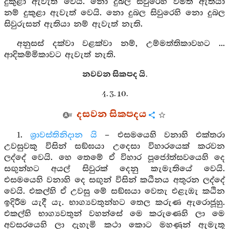
දුකුළා ඇවැත් වෙයි. නො දුබල සිවුරෙහි විමති ඇතියා
නම් දුකුළා ඇවැත් වෙයි. නො දුබල සිවුරෙහි නො දුබල
සිවුරුසන් ඇතියා නම් ඇවැත් නැති.
අනුසස් දක්වා වළක්වා නම්, උම්මත්තිකාවහට ...
ආදිකම්මිකාවට ඇවැත් නැති.
නවවන සිකපද යි.
4. 3. 10.
දසවන සිකපදය
1.
ශ්‍රාවස්තිනිදාන යි
– එසමයෙහි වනාහි එක්තරා
උවසුවකු විසින් සඞ්ඝයා උදෙසා විහාරයෙක් කරවන
ලද්දේ වෙයි. හෙ තෙමේ ඒ විහාර පූජෝත්සවයෙහි දෙ
සඟුන්හට අයල් සිවුරක් දෙනු කැමැතියේ වෙයි.
එසමයෙහි වනාහි දෙ සඟුන් විසින් කඨිනය අතුරන ලද්දේ
වෙයි. එකල්හි ඒ උවසු මේ සඞ්ඝයා වෙතැ එළැඹැ කඨින
ඉදිරීම යැදී යැ. භාග්‍යවතුන්හට තෙල කරුණ ඇරොජූහු.
එකල්හි භාග්‍යවතුන් වහන්සේ මෙ කරුණෙහි ලා මෙ
අවසරයෙහි ලා දැහැමි කථා කොට මහණුන් ඇමැතූ