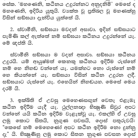
සේක. ‘මහණෙනි, කඨිනය උදුරන්නට අනුදනිමි’ මෙසේ ද
මහණෙනි, ඉදිරිය යුතුයි. ව්‍යක්ත වූ ප්‍රතිබල වූ මහණක්හු
විසින් සඞ්ඝයා දැන්විය යුත්තේ යි.
2. ස්වාමීනි, සඞ්ඝයා මවදන් අසාවා. ඉදින් සඞ්ඝයාට
පැමිණි කල් ඇත්තේ නම් සඞ්ඝයා කඨිනය උදුරන්නේ යැ.
මේ ඥප්ති යි.
ස්වාමීනි සඞ්ඝයා ම වදන් අසාවා. සඞ්ඝයා කඨිනය
උදුරයි. යම් ආයුෂ්මත් කෙනකු කඨිනය ඉදිරීම රුස්නේ
නම් හෙ නිහඬ වන්නේ යැ. යමක්හට නො රුස්නේ නම්
හෙ කියන්නේ යැ. සඞ්ඝයා විසින් කඨින උදුරන ලදී.
සඞ්ඝයාට රුස්නේ යැ. එහෙයින් නිහඬයහ. මෙසේ මෙය
දරමි යි.
3. ඉක්බිති ඒ උවසු මෙහෙණසඟුන් වෙතැ එළැඹැ
කඨින ඉදිරීම යැදී යැ. ථුල්ලනන්‍දා භික්‍ෂුණී සිවුර අපට
වන්නේ යයි කඨින ඉදිරීම වැළැක්වූ යැ. එකල්හි ඒ උවසු
ලමු කොට සිතයි, නුගුණ පවසයි, දොස් පතුරුවයි:
“කෙසේ නම් මෙහෙණෝ අපට කඨින ඉදිරීම නො දුන්නු
දැ” යි. භික්‍ෂුණීහු ලමු කොට සිතන නුගුණ පවසන දොස්