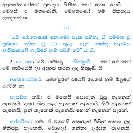
අප්‍රසන්නයන්ගේ ප්‍රසාදය පිණිස හෝ නො වෙයි …
මෙසේ ද මහණෙනි, මෙහෙණෝ මේ සිකපදය
උදෙසත්වා:
227
“යම් මෙහෙණක් තොමෝ සැක සහිතැ යි සම්මත වූ
ප්‍රතිභය සහිත වූ රට තුළැ ගැල් සාත්තු නැතියා
චාරිකායෙහි හැසිරේ නම් පචිති වේ” ය යි.
2.
යා පන
: යම්, යම්බඳු …
භික්ඛුනී
… මෝ තොමෝ
මේ අර්‍ත්‍ථයෙහි ලා අදහස් කරන ලද භික්‍ෂුණී යි.
අන්තොරට්ඨෙ
: යමක්හුගේ රටෙහි වෙසේ නම් ඔහුගේ
රටෙහි යැ.
සාසඞ්ක
නම්: එ මඟෙහි සොරුන් වුසූ තැනෙක්
පැනෙයි. අහර කිස කළ තැනෙක් පැනෙයි. සිටි තැනෙක්
පැනෙයි, හුන් තැනෙක් පැනෙයි. හොත් තැනෙක් පැනේ.
සප්පටිභය
නම්: ඒ මඟෙහි සොරුන් විසින් නසන ලද
මිනිස්සු පැනෙති. වොලෝ ගන්නා ලද්දාහු පැනෙති.