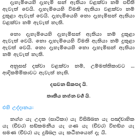
දැහැමියෙහි දැහැමි සන් ඇතියා වළක්වා නම් පචිති
ඇවැත් වෙයි. දැහැමියෙහි විමති ඇතියා වළක්වා නම්
දුකුළා ඇවැත් වෙයි. දැහැමියෙහි නො දැහැමිසන් ඇතියා
වළක්වා නම් ඇවැත් නැති.
නො දැහැමියෙහි දැහැමිසන් ඇතියා නම් දුකුළා
ඇවැත් වෙයි. නො දැහැමියෙහි විමති ඇතියා නම් දුකුළා
ඇවත් වෙයි. නො දැහැමියෙහි නො දැහැමිසන් ඇතියා
නම් ඇවැත් නැති.
අනුසස් දක්වා වළක්වා නම්, උම්මත්තිකාවට ...
ආදිකම්මිකාවට ඇවැත් නැති.
දසවන සිකපද යි.
තෘතීය නග්න වර්‍ග යි.
එහි උද්දානය:
නග්ග යැ උදක (සාටිකා) යැ විසිබ්බන යැ පඤ්චාහික
යැ (චීවර) සඞ්කමනීය යැ ගණ යැ (චීවර) විභඞ්ග යැ
සමණ (චීවර) යැ දුබ්බල යැ කඨිනයෙන් දැ යි.