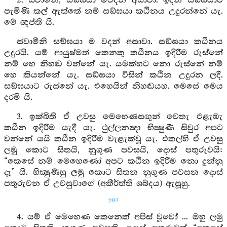
2. ස්වාමීනි, සඞ්ඝයා මවදන් අසාවා. ඉදින් සඞ්ඝයාට
පැමිණි කල් ඇත්තේ නම් සඞ්ඝයා කඨිනය උදුරන්නේ යැ.
මේ ඥප්ති යි.
ස්වාමීනි සඞ්ඝයා ම වදන් අසාවා. සඞ්ඝයා කඨිනය
උදුරයි. යම් ආයුෂ්මත් කෙනකු කඨිනය ඉදිරීම රුස්නේ
නම් හෙ නිහඬ වන්නේ යැ. යමක්හට නො රුස්නේ නම්
හෙ කියන්නේ යැ. සඞ්ඝයා විසින් කඨින උදුරන ලදී.
සඞ්ඝයාට රුස්නේ යැ. එහෙයින් නිහඬයහ. මෙසේ මෙය
දරමි යි.
3. ඉක්බිති ඒ උවසු මෙහෙණසඟුන් වෙතැ එළැඹැ
කඨින ඉදිරීම යැදී යැ. ථුල්ලනන්‍දා භික්‍ෂුණී සිවුර අපට
වන්නේ යයි කඨින ඉදිරීම වැළැක්වූ යැ. එකල්හි ඒ උවසු
ලමු කොට සිතයි, නුගුණ පවසයි, දොස් පතුරුවයි:
“කෙසේ නම් මෙහෙණෝ අපට කඨින ඉදිරීම නො දුන්නු
දැ” යි. භික්‍ෂුණීහු ලමු කොට සිතන නුගුණ පවසන දොස්
පතුරුවන ඒ උවසුවාගේ (අකීර්ත්ති ශබ්දය) ඇසූහු.
207
4. යම් ඒ මෙහෙණ කෙනෙක් අපිස් වූවෝ ... ඔහු ලමු