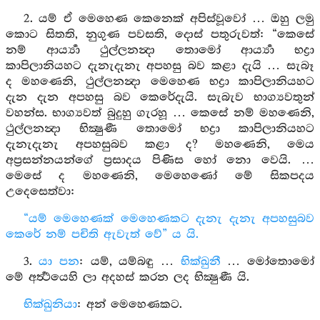
2. යම් ඒ මෙහෙණ කෙනෙක් අපිස්වූවෝ … ඔහු ලමු
කොට සිතති, නුගුණ පවසති, දොස් පතුරුවත්: “කෙසේ
නම් ආර්‍ය්‍යා ථුල්ලනන්‍දා තොමෝ ආර්‍ය්‍යා භද්‍රා
කාපිලානියහට දැනැදැනැ අපහසු බව කළා දැයි … සැබෑ
ද මහණෙනි, ථුල්ලනන්‍දා මෙහෙණ භද්‍රා කාපිලානියහට
දැන දැන අපහසු බව කෙරේදැයි. සැබැව භාග්‍යවතුන්
වහන්ස. භාග්‍යවත් බුදුහු ගැරහූ … කෙසේ නම් මහණෙනි,
ථුල්ලනන්‍දා භික්‍ෂුණී තොමෝ භද්‍රා කාපිලානියහට
දැනැදැනැ අපහසුබව කළා ද? මහණෙනි, මෙය
අප්‍රසන්නයන්ගේ ප්‍රසාදය පිණිස හෝ නො වෙයි. …
මෙසේ ද මහණෙනි, මෙහෙණෝ මේ සිකපදය
උදෙසෙත්වා:
“යම් මෙහෙණක් මෙහෙණකට දැනැ දැනැ අපහසුබව
කෙරේ නම් පචිති ඇවැත් වේ” ය යි.
3.
යා පන
: යම්, යම්බඳු …
භික්ඛුනී
… මෝතොමෝ
මේ අර්‍ත්‍ථයෙහි ලා අදහස් කරන ලද භික්‍ෂුණී යි.
භික්ඛුනියා
: අන් මෙහෙණකට.