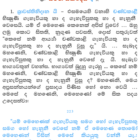
1.
ශ්‍රාවස්තිනිදාන යි
– එසමයෙහි වනාහි
චණ්ඩකාළී
භික්‍ෂුණී ගැහැවියකු හා ද ගැහැවිපුතකු හා ද හැනුනී
වෙසෙයි. යම් ඒ මෙහෙණ කෙනෙක් අපිස් වූවෝ … ඔහු
ලමු කොට සිතති, නුගුණ පවසති, දොස් පතුරුවත්
“කෙසේ නම් ආර්‍ය්‍යා චණ්ඩකාළි ගැහැවියකු හා ද
ගැහැවිපුතකු හා ද හැනුනී වුසූ දැ” යි. … සැබෑද
මහණෙනි, චණ්ඩකාළි භික්‍ෂුණී ගැහැවියකු හා ද
ගැහැවිපුතකු හා ද හැනුනී වෙසේ දැ යි. සැබැව
භාග්‍යවතුන් වහන්ස. භාග්‍යවත් බුදුහු ගැරහූ ... කෙසේ නම්
මහණෙනි, චණ්ඩකාළි භික්‍ෂුණී ගැහැවියකු හා ද
ගැහැවිපුතකු හා ද හැනුනී වුසූ ද? මහණෙනි, මෙය
අප්‍රසන්නයන්ගේ ප්‍රසාදය පිණිස හෝ නො වෙයි …
මෙසේ ද මහණෙනි, මෙහෙණෝ මේ සික පදය
උදෙසත්වා:
223
“යම් මෙහෙණක් ගැහැවියකු සමග හෝ ගැහැවිපුතකු
සමග හෝ හැනුනී වෙසේ නම් ඒ මෙහෙණ තොමෝ
මෙහෙණන් විසින් මෙසේ කියයුතු වන්නී යැ.: