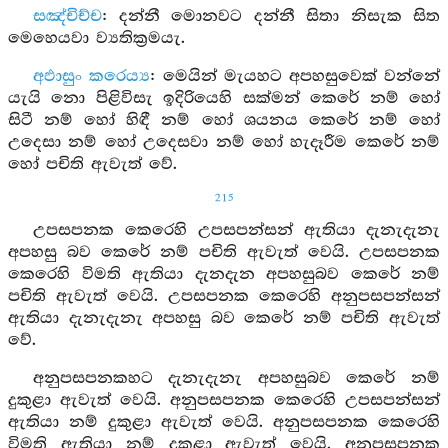
සඤ්චිච්ච
: දන්නී මොනවට දන්නී සිතා නිසැක සිත
මෙහෙයවා ව්‍යතික්‍රමයැ.
අඵාසුං කරෙය්‍ය
: මෙයින් මැයහට අපහසුවෙක් වන්නේ
යැයි නො පිළිවිසැ ඉදිරියෙහි සක්මන් කෙරේ නම් හෝ
සිටී නම් හෝ හිඳී නම් හෝ ශයනය කෙරේ නම් හෝ
උදෙසා නම් හෝ උදෙසවා නම් හෝ හැදෑරීම කෙරේ නම්
හෝ පචිති ඇවැත් වේ.
215
උපසපනක කෙරෙහි උපසපන්සන් ඇතියා දැනැදැනැ
අපහසු බව කෙරේ නම් පචිති ඇවැත් වෙයි. උපසපනක
කෙරෙහි විමති ඇතියා දැනදැන අපහසුබව කෙරේ නම්
පචිති ඇවැත් වෙයි. උපසපනක කෙරෙහි අනුපසපන්සන්
ඇතියා දැනැදැනැ අපහසු බව කෙරේ නම් පචිති ඇවැත්
වේ.
අනුපසපනකහට දැනැදැනැ අපහසුබව කෙරේ නම්
දුකුළා ඇවැත් වෙයි. අනුපසපනක කෙරෙහි උපසපන්සන්
ඇතියා නම් දුකුළා ඇවැත් වෙයි. අනුපසපනක කෙරෙහි
විමති ඇතියා නම් දුකුළා ඇවැත් වෙයි. අනුපසපනක