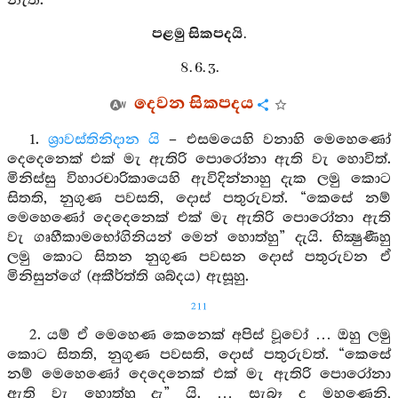
නැති.
පළමු සිකපදයි.
8. 6. 3.
දෙවන සිකපදය
1.
ශ්‍රාවස්තිනිදාන යි
– එසමයෙහි වනාහි මෙහෙණෝ
දෙදෙනෙක් එක් මැ ඇතිරි පොරෝනා ඇති වැ හොවිත්.
මිනිස්සු විහාරචාරිකායෙහි ඇවිදින්නාහු දැක ලමු කොට
සිතති, නුගුණ පවසති, දොස් පතුරුවත්. “කෙසේ නම්
මෙහෙණෝ දෙදෙනෙක් එක් මැ ඇතිරි පොරෝනා ඇති
වැ ගෘහීකාමභෝගිනියන් මෙන් හොත්හු” දැයි. භික්‍ෂුණීහු
ලමු කොට සිතන නුගුණ පවසන දොස් පතුරුවන ඒ
මිනිසුන්ගේ (අකීර්ත්ති ශබ්දය) ඇසූහු.
211
2. යම් ඒ මෙහෙණ කෙනෙක් අපිස් වූවෝ … ඔහු ලමු
කොට සිතති, නුගුණ පවසති, දොස් පතුරුවත්. “කෙසේ
නම් මෙහෙණෝ දෙදෙනෙක් එක් මැ ඇතිරි පොරෝනා
ඇති වැ හොත්හු දැ” යි. … සැබෑ ද මහණෙනි,