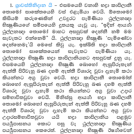
1.
ශ්‍රාවස්තිනිදාන යි
– එසමයෙහි වනාහි භද්‍රා කාපිලානී
තොමෝ සාකේතයෙහි වස් එළැඹියා වෙයි. ඕතොමෝ
කිසියම් කරුණෙකින් උවදුරට පැමිණියා ථුල්ලනන්‍දා
භික්‍ෂුණියගේ සමීපයෙහි දූතයකු යැවූ යැ. “ඉදින් ආර්‍ය්‍යා
ථුල්ලනන්‍දා තොමෝ මාහට අසපුවක් දෙන්නී නම් මම
සැවැතට එන්නෙමි” යි. ථුල්ලනන්‍දා භික්‍ෂුණී ‘පැමිණේවා
දෙන්නෙමැ’යි මෙසේ කිවු යැ. ඉක්බිති භද්‍රා කාපිලානී
තොමෝ සාකේතයෙන් සැවැතට පැමිණියා යැ.
ථුල්ලනන්‍දා භික්‍ෂුණී භද්‍රා කාපිලානියහට අසපුවක් දුනු යැ.
එසමයෙහි ථුල්ලනන්‍දා භික්‍ෂුණී බොහෝ ඇසූපිරූතැන්
ඇත්තී පිරිවැහූ බණ දහම් ඇත්තී විශාරද වූවා දැහැමි කථා
කියන්නට අග්‍ර වූවා වෙයි. භද්‍රා කාපිලානී තොමෝත්
බොහෝ ඇසූපිරූතැන් ඇත්තී පිරිවැහූ බණ දහම් ඇත්තී
විශාරද වූවා දැහැමි කථා කියන්නට අග්‍ර වූවා උදාර
සම්භාවිතවූවා වෙයි. මිනිස්සු ආර්‍ය්‍යා භද්‍රා කාපිලානී
තොමෝ බොහෝ ඇසූපිරූතැන් ඇත්තී පිරිවැහූ බණ දහම්
ඇත්තී විශාරද වූවා දැහැමි කථා කියන්නට අග්‍ර වූවා
උදාරසම්භාවිතවූවා යයි භද්‍රා කාපිලානිය පළමුව
පර්‍ය්‍යුපාසනය කොට පසු වැ ථුල්ලනන්‍දා භික්‍ෂුණිය
පර්‍ය්‍යුපාසනය කෙරෙත්. ථුල්ලනන්‍දා භික්‍ෂුණී ඊර්‍ෂ්‍යාවෙන්