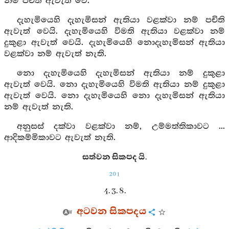
නම් පචිති ඇවැත් වේ.
දැහැමියෙහි දැහැමිසන් ඇතියා වළක්වා නම් පචිති
ඇවැත් වෙයි. දැහැමියෙහි විමති ඇතියා වළක්වා නම්
දුකුළා ඇවැත් වෙයි. දැහැමියෙහි නොදැහැමිසන් ඇතියා
වළක්වා නම් ඇවැත් නැති.
නො දැහැමියෙහි දැහැමිසන් ඇතියා නම් දුකුළා
ඇවැත් වෙයි. නො දැහැමියෙහි විමති ඇතියා නම් දුකුළා
ඇවැත් වෙයි. නො දැහැමියෙහි නො දැහැමිසන් ඇතියා
නම් ඇවැත් නැති.
අනුසස් දක්වා වළක්වා නම්, උම්මත්තිකාවට ...
ආදිකම්මිකාවට ඇවැත් නැති.
සත්වන සිකපද යි.
201
4. 3. 8.
අටවන සිකපදය