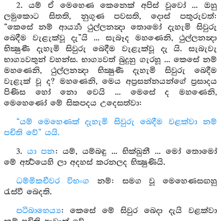
2. යම් ඒ මෙහෙණ කෙනෙක් අපිස් වූවෝ ... ඔහු
ලමුකොට සිතති, නුගුණ පවසති, දොස් පතුරුවත්:
“කෙසේ නම් ආර්‍ය්‍යා ථුල්ලනන්‍දා තොමෝ දැහැමි සිවුරු
බෙදීම වැළැක්වූ දැ”යි ... සැබෑද මහණෙනි, ථුල්ලනන්‍දා
භික්‍ෂුණී දැහැමි සිවුරු බෙදීම වැළැක්වූ දැ යි. සැබැවැ
භාග්‍යවතුන් වහන්ස. භාග්‍යවත් බුදුහු ගැරහූ ... කෙසේ නම්
මහණෙනි, ථුල්ලනන්‍දා භික්‍ෂුණී දැහැමි සිවුරු බෙදීම
වැළැක් වූ ද? මහණෙනි, මෙය අප්‍රසන්නයන්ගේ ප්‍රසාදය
පිණිස හෝ නො වෙයි ... මෙසේ ද මහණෙනි,
මෙහෙණෝ මේ සිකපදය උදෙසත්වා:
“යම් මෙහෙණක් දැහැමි සිවුරු බෙදීම වළක්වා නම්
පචිති වේ” යයි.
3.
යා පන
: යම්, යම්බඳු ... භික්ඛුනී ... මෝ තොමෝ
මේ අර්‍ත්‍ථයෙහි ලා අදහස් කරනලද භික්‍ෂුණියි.
ධම්මිකචීවර විභංග
නම්: සමග වූ මෙහෙණසඟහු
රැස්වී බෙදති.
පටිබාහෙය්‍ය
: කෙසේ මේ සිවුර බෙදා දැයි වළක්වා