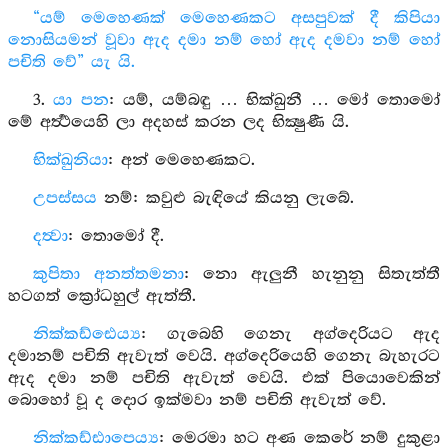
“යම් මෙහෙණක් මෙහෙණකට අසපුවක් දී කිපියා
නොසියමන් වූවා ඇද දමා නම් හෝ ඇද දමවා නම් හෝ
පචිති වේ” යැ යි.
3.
යා පන
: යම්, යම්බඳු … භික්ඛුනී … මෝ තොමෝ
මේ අර්‍ත්‍ථයෙහි ලා අදහස් කරන ලද භික්‍ෂුණී යි.
භික්ඛුනියා
: අන් මෙහෙණකට.
උපස්සය
නම්: කවුළු බැඳියේ කියනු ලැබේ.
දත්‍වා
: තොමෝ දී.
කුපිතා අනත්තමනා
: නො ඇලුනී හැනුනු සිතැත්තී
හටගත් ක්‍රෝධහුල් ඇත්තී.
නික්කඩ්ඪෙය්‍ය
: ගැබෙහි ගෙනැ අග්දෙරියට ඇද
දමානම් පචිති ඇවැත් වෙයි. අග්දෙරියෙහි ගෙනැ බැහැරට
ඇද දමා නම් පචිති ඇවැත් වෙයි. එක් පියොවෙකින්
බොහෝ වූ ද දොර ඉක්මවා නම් පචිති ඇවැත් වේ.
නික්කඩ්ඪාපෙය්‍ය
: මෙරමා හට අණ කෙරේ නම් දුකුළා