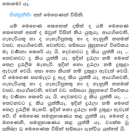
තොමෝ යැ.
භික්ඛුනීහි
: අන් මෙහෙණන් විසිනි.
යම් මෙහෙණ කෙනෙක් දකිත් ද යම් මෙහෙණ
කෙනෙක් අසත් ද ඔවුන් විසින් කිය යුතුයැ. ආර්‍ය්‍යාවෙනි,
ගැහැවියකු හා ද ගැහැවිපුතකු හා ද හැනුනී නහමක්
වසව. ආර්‍ය්‍යාවෙනි, වෙන්වව, සඞ්ඝයා බුහුනගේ විවේකය
මැ වර්‍ණනා කෙරේ යැ යි. දෙවනවට දු කිය යුත්තී යැ ...
තෙවනවට දු කිය යුත්තී යැ. ඉදින් දුරැලා නම් මෙසේ
තෙල දුරැලීම මැනැවි. ඉදින් නො දුරැලා නම් දුකුළා
ඇවැත් වෙයි. අසා නො කියත් නම් දුකුළා ඇවැත් වෙයි.
ඒ මෙහෙණ සඟමැදට දු ඇද කිය යුත්තී යැ. ආර්‍ය්‍යාවෙනි,
ගැහැවියකු හා ද ගැහැවිපුතකු හා ද හැනුනී නහමක්
වසව. ආර්‍ය්‍යාවෙනි, වෙන් වව. සඞ්ඝයා බුහුනගේ විවේකය
මැ වර්‍ණනා කෙරේ යැ යි. දෙවනවට දු කිය යුත්තී යැ. …
තෙවනවට දු කිය යුත්තීයැ. ඉදින් දුරැලා නම් මෙසේ
තෙල දුරැලීම මැනවි. ඉදින් නො දුරැලා නම් දුකුළා ඇවැත්
වේ. ඒ මෙහෙණ සමනුභාෂණය කළ යුත්තී යැ. මෙසේ ද
මහණෙනි, සමනුභාෂණය කළ යුත්තී යැ. ව්‍යක්ත වූ
ප්‍රතිබල වූ මෙහෙණක විසින් සඞ්ඝයා දැන්විය යුත්තේ යි.