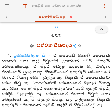
සත‍්තමසික‍්ඛාපදං
199
4. 3. 7.
සත්වන සිකපදය
1.
ශ්‍රාවස්තිනිදාන යි
– එ සමයෙහි වනාහි මෙහෙණ
සඟනට නො කල් සිවුරෙක් උපන්නේ වෙයි. එකල්හි
මෙහෙණසඟහු එ සිවුර බෙදනු කැමැති වැ රැස්වූහ.
එසමයෙහි ථුල්ලනන්‍දා භික්‍ෂුණියගේ අතැවැසි මෙහෙණෝ
බැහැර ගියාහු වෙති. ථුල්ලනන්‍දා භික්‍ෂුණී ඒ මෙහෙණන්ට
මෙය කිවු යැ. “ආර්‍ය්‍යාවෙනි මෙහෙණෝ බැහැර ගියාහු
යැ. (එන) තෙක් සිවුර නො බෙදන්නේ යැයි දැහැමි සිවුරු
බෙදීම වැළැක්වූ යැ. මෙහෙණෝ එතෙක් සිවුරු නො
බෙදන්නේ යැ යි බැහැර ගියාහු යැ. ථුල්ලනන්‍දා භික්‍ෂුණී
අතැවැසි මෙහෙණන් පැමිණි කල්හි ඒ සිවුර බෙදවූ යැ.