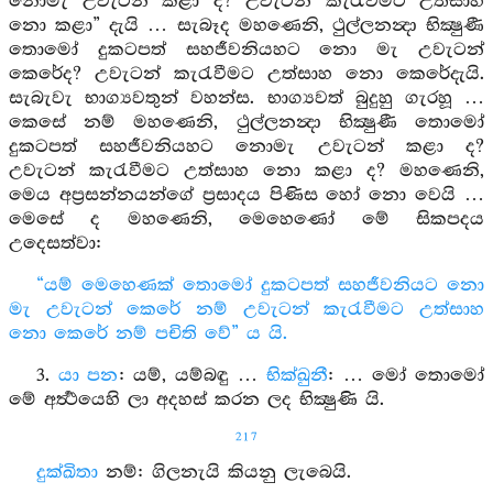
නොමැ උවැටන් කළා ද? උවැටන් කැරැවීමට උත්සාහ
නො කළා” දැයි … සැබෑද මහණෙනි, ථුල්ලනන්‍දා භික්‍ෂුණී
තොමෝ දුකටපත් සහජීවනියහට නො මැ උවැටන්
කෙරේද? උවැටන් කැරැවීමට උත්සාහ නො කෙරේදැයි.
සැබැවැ භාග්‍යවතුන් වහන්ස. භාග්‍යවත් බුදුහු ගැරහූ …
කෙසේ නම් මහණෙනි, ථුල්ලනන්‍දා භික්‍ෂුණී තොමෝ
දුකටපත් සහජීවනියහට නොමැ උවැටන් කළා ද?
උවැටන් කැරැවීමට උත්සාහ නො කළා ද? මහණෙනි,
මෙය අප්‍රසන්නයන්ගේ ප්‍රසාදය පිණිස හෝ නො වෙයි …
මෙසේ ද මහණෙනි, මෙහෙණෝ මේ සිකපදය
උදෙසත්වා:
“යම් මෙහෙණක් තොමෝ දුකටපත් සහජීවනියට නො
මැ උවැටන් කෙරේ නම් උවැටන් කැරැවීමට උත්සාහ
නො කෙරේ නම් පචිති වේ” ය යි.
3.
යා පන
: යම්, යම්බඳු …
භික්ඛුනී
: … මෝ තොමෝ
මේ අර්‍ත්‍ථයෙහි ලා අදහස් කරන ලද භික්‍ෂුණි යි.
217
දුක්ඛිතා
නම්: ගිලනැයි කියනු ලැබෙයි.