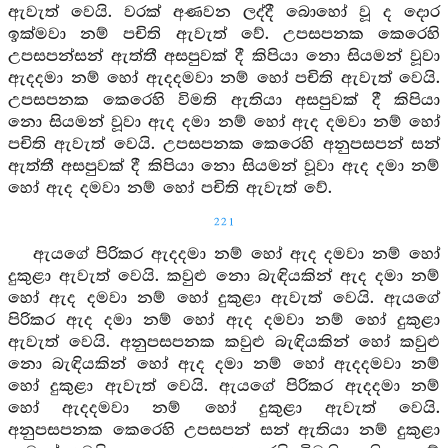
ඇවැත් වෙයි. වරක් අණවන ලද්දී බොහෝ වූ ද දොර
ඉක්මවා නම් පචිති ඇවැත් වේ. උපසපනක කෙරෙහි
උපසපන්සන් ඇත්තී අසපුවක් දී කිපියා නො සියමන් වූවා
ඇදදමා නම් හෝ ඇදදමවා නම් හෝ පචිති ඇවැත් වෙයි.
උපසපනක කෙරෙහි විමති ඇතියා අසපුවක් දී කිපියා
නො සියමන් වූවා ඇද දමා නම් හෝ ඇද දමවා නම් හෝ
පචිති ඇවැත් වෙයි. උපසපනක කෙරෙහි අනුපසපන් සන්
ඇත්තී අසපුවක් දී කිපියා නො සියමන් වූවා ඇද දමා නම්
හෝ ඇද දමවා නම් හෝ පචිති ඇවැත් වේ.
221
ඇයගේ පිරිකර ඇදදමා නම් හෝ ඇද දමවා නම් හෝ
දුකුළා ඇවැත් වෙයි. කවුළු නො බැඳියකින් ඇද දමා නම්
හෝ ඇද දමවා නම් හෝ දුකුළා ඇවැත් වෙයි. ඇයගේ
පිරිකර ඇද දමා නම් හෝ ඇද දමවා නම් හෝ දුකුළා
ඇවැත් වෙයි. අනුපසපනක කවුළු බැඳියකින් හෝ කවුළු
නො බැඳියකින් හෝ ඇද දමා නම් හෝ ඇදදමවා නම්
හෝ දුකුළා ඇවැත් වෙයි. ඇයගේ පිරිකර ඇදදමා නම්
හෝ ඇදදමවා නම් හෝ දුකුළා ඇවැත් වෙයි.
අනුපසපනක කෙරෙහි උපසපන් සන් ඇතියා නම් දුකුළා