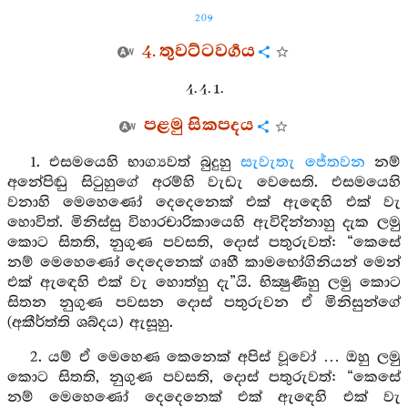
209
4. තුවට්ටවර්‍ගය
4. 4. 1.
පළමු සිකපදය
1. එසමයෙහි භාග්‍යවත් බුදුහු
සැවැතැ
ජේතවන
නම්
අනේපිඬු සිටුහුගේ අරම්හි වැඩැ වෙසෙති. එසමයෙහි
වනාහි මෙහෙණෝ දෙදෙනෙක් එක් ඇඳෙහි එක් වැ
හොවිත්. මිනිස්සු විහාරචාරිකායෙහි ඇවිදින්නාහු දැක ලමු
කොට සිතති, නුගුණ පවසති, දොස් පතුරුවත්: “කෙසේ
නම් මෙහෙණෝ දෙදෙනෙක් ගෘහී කාමභෝගිනියන් මෙන්
එක් ඇඳෙහි එක් වැ හොත්හු දැ”යි. භික්‍ෂුණීහු ලමු කොට
සිතන නුගුණ පවසන දොස් පතුරුවන ඒ මිනිසුන්ගේ
(අකීර්ත්ති ශබ්දය) ඇසූහු.
2. යම් ඒ මෙහෙණ කෙනෙක් අපිස් වූවෝ … ඔහු ලමු
කොට සිතති, නුගුණ පවසති, දොස් පතුරුවත්: “කෙසේ
නම් මෙහෙණෝ දෙදෙනෙක් එක් ඇඳෙහි එක් වැ