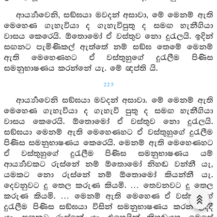
ආර්‍ය්‍යාවෙනි, සඞ්ඝයා මවදන් අසාවා, මේ මෙනම් ඇති
මෙහෙණ ගැහැවියා ද ගැහැවිපුතු ද සමඟ හැනීගියා
වාසය කෙරෙයි. ඕතොමෝ ඒ වස්තුව නො දුරැලයි. ඉදින්
සඟනට පැමිණිකල් ඇත්තේ නම් සඞ්ඝ තෙමේ මෙනම්
ඇති මෙහෙණහට ඒ වස්තුහුගේ දුරැලීම පිණිස
සමනුභාෂණය කරන්නේ යැ. මේ ඥප්ති යි.
225
ආර්‍ය්‍යාවෙනි සඞ්ඝයා මවදන් අසාවා. මේ මෙනම් ඇති
මෙහෙණ ගැහැවියා ද ගැහැවි පුතු ද සමඟ හැනීගියා
වාසය කෙරෙයි. ඕතොමෝ ඒ වස්තුව නො දුරැලයි.
සඞ්ඝයා මෙනම් ඇති මෙහෙණහට ඒ වස්තුහුගේ දුරැලීම
පිණිස සමනුභාෂණය කෙරෙයි. මෙනම් ඇති මෙහෙණහට
ඒ වස්තුහුගේ දුරැලීම පිණිස සමනුභාෂණය යම්
ආර්‍ය්‍යාවකට රුස්නේ නම් ඕතොමෝ නිහඬ වන්නී යැ,
යමකට නො රුස්නේ නම් ඕතොමෝ කියන්නී යැ.
දෙවනුවට දු තෙල කරුණ කියමි. … තෙවනවට දු තෙල
කරුණ කියමි. … මෙනම් ඇති මෙහෙණ ඒ වස්තුහුගේ
දුරැලීම පිණිස සඞ්ඝයා විසින් සමනුභාෂණය කරන ලද්දී