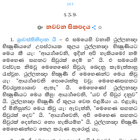
203
4. 3. 9.
නවවන සිකපදය
1.
ශ්‍රාවස්තිනිදාන යි
– එ සමයෙහි වනාහි ථුල්ලනන්‍දා
භික්‍ෂුණියගේ උපස්ථායක කුලය ථුල්ලනන්‍දා භික්‍ෂුණියට
මෙය කී යැ: “ආර්‍ය්‍යාවෙනි, ඉදින් අපි හැකියමෝ නම්
මෙහෙණ සඟනට සිවුරක් දෙම් හ” යි. එ සමයෙහි
වස්වැස නිමවූ මෙහෙණෝ සිවුරු බෙදනු කැමැත්තාහු
රැස්වූහ. ථුල්ලනන්‍දා භික්‍ෂුණී ඒ මෙහෙණන්ට මෙය කිවු
යැ: “ආර්‍ය්‍යාවෙනි පොරොත්තු වවු; මෙහෙණසඟනට
චීවරප්‍රත්‍යාශාව ඇතැ” යි. මෙහෙණෝ ථුල්ලනන්‍දා
භික්‍ෂුණියට මෙය කීහු: ආර්‍ය්‍යාවෙනි, “යව ඒ සිවුර දනුව”
යි. ථුල්ලනන්‍දා භික්‍ෂුණී ඒ කුලය වෙත එළඹියා ය. එළැඹැ
ඒ මිනිසුන්ට මෙය කිවු යැ: ඇවැත්නි, “මෙහෙණ සඟනට
සිවුරක් දෙව” යි. “ආර්‍ය්‍යාවෙනි, අපි මෙහෙණ සඟනට
සිවුරක් දෙන්නට නො හැකියම්හ” යි. ථුල්ලනන්‍දා භික්‍ෂුණී
මෙහෙණන්හට තෙල කරුණ ඇරොජූ යැ.