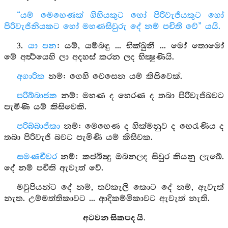
“යම් මෙහෙණක් ගිහියකුට හෝ පිරිවැජියකුට හෝ
පිරිවැජිනියකට හෝ මහණසිවුරු දේ නම් පචිති වේ” යයි.
3.
යා පන
: යම්, යම්බඳු ... භික්ඛුනී ... මෝ තොමෝ
මේ අර්‍ත්‍ථයෙහි ලා අදහස් කරන ලද භික්‍ෂුණියි.
අගාරික
නම්: ගෙහි වෙසෙන යම් කිසිවෙක්.
පරිබ්බාජක
නම්: මහණ ද හෙරණ ද තබා පිරිවැජිබවට
පැමිණි යම් කිසිවෙකි.
පරිබ්බාජිකා
නම්: මෙහෙණ ද හික්මනුව ද හෙරැණිය ද
තබා පිරිවැජි බවට පැමිණි යම් කිසිවක.
සමණචීවර
නම්: කප්බින්‍දු ඔබනලද සිවුර කියනු ලැබේ.
දේ නම් පචිති ඇවැත් වේ.
මවුපියන්ට දේ නම්, තව්කැලි කොට දේ නම්, ඇවැත්
නැත. උම්මත්තිකාවට ... ආදිකම්මිකාවට ඇවැත් නැති.
අටවන සිකපද යි.