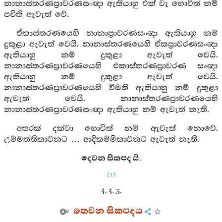
නානාස්තරණප්‍රාවරණසංඥා ඇතියාහු එක් වැ හොවිත් නම්
පචිති ඇවැත් වේ.
ඒකාස්තරණයෙහි නානාප්‍රාවරණසංඥා ඇතියාහු නම්
දුකුළා ඇවැත් වෙයි. නානාස්තරණයෙහි ඒකප්‍රාවරණසංඥා
ඇතියාහු නම් දුකුළා ඇවැත් වෙයි.
නානාස්තරණප්‍රාවරණයෙහි එකාස්තරණප්‍රාවරණ සංඥා
ඇතියාහු නම් දුකුළා ඇවැත් වෙයි.
නානාස්තරණප්‍රාවරණයෙහි විමති ඇතියාහු නම් දුකුළා
ඇවැත් වෙයි. නානාස්තරණප්‍රාවරණයෙහි
නානාස්තරණප්‍රාවරණසංඥා ඇතියාහු නම් ඇවැත් නැති.
අතරක් දක්වා හොවිත් නම් ඇවැත් නොවේ.
උම්මත්තිකාවනට … ආදිකම්මිකාවනට ඇවැත් නැති.
දෙවන සිකපද යි.
213
4. 4. 3.
තෙවන සිකපදය