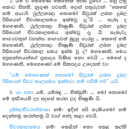
2. යම් ඒ මෙහෙණ කෙනෙක් අපිස් වූවෝ ... ඔහු ලමු
කොට සිතති, නුගුණ පවසති, දොස් පතුරුවත්: “කෙසේ
නම් ආර්‍ය්‍යා ථුල්ලනන්‍දා තොමෝ සිවුරක් ලබන දුබල
රිසියෙන් චීවරකාලසමය ඉක්මවූ දැ”යි ... සැබෑ ද
මහණෙනි, ථුල්ලනන්‍දා භික්‍ෂුණී සිවුරක් ලබන දුබල
රිසියෙන් චීවරකාලසමය ඉක්මවූ දැ යි. සැබැවැ
භාග්‍යවතුන් වහන්ස. භාග්‍යවත් බුදුහු ගැරහූ ... කෙසේ නම්
මහණෙනි, ථුල්ලනන්‍දා භික්‍ෂුණී සිවුරක් ලබන දුබල
රිසියෙන් චීවරකාල සමය ඉක්ම වූ ද? මහණෙනි, මෙය
අප්‍රසන්නයන්ගේ ප්‍රසාදය පිණිස නො වෙයි ... මෙසේ ද
මහණෙනි, මෙහෙණෝ මේ සිකපදය උදෙසත් වා:
“යම් මෙහෙණක් තොමෝ සිවුරක් ලබන දුබල
රිසියෙන් චීවර කාලසමය ඉක්මවා නම් පචිති වේ” යයි.
3.
යා පන
: යම්, යම්බඳු ... භික්ඛුනී: ... මෝ තොමෝ
මේ අර්‍ත්‍ථයෙහි ලා අදහස් කරන ලද භික්‍ෂුණි යි.
දුබ්බලචීවරපච්චාසා
නම්: ඉදින් අපි හැකියමෝ නම්
දෙන්නමු කරන්නමු යි වාග් භේද කළා වෙයි.
චීවරකාලසමය
නම්: කෙළින් නො අතුළ කල්හි