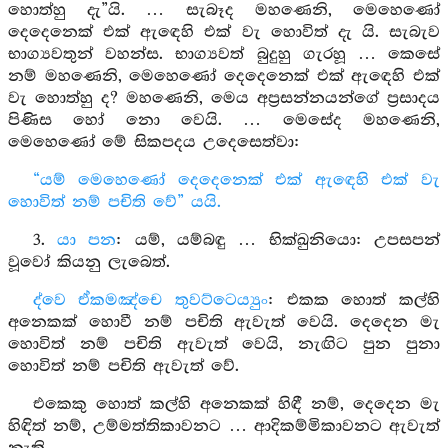
හොත්හු දැ”යි. … සැබෑද මහණෙනි, මෙහෙණෝ
දෙදෙනෙක් එක් ඇඳෙහි එක් වැ හොවිත් දැ යි. සැබැව
භාග්‍යවතුන් වහන්ස. භාග්‍යවත් බුදුහු ගැරහූ … කෙසේ
නම් මහණෙනි, මෙහෙණෝ දෙදෙනෙක් එක් ඇඳෙහි එක්
වැ හොත්හු ද? මහණෙනි, මෙය අප්‍රසන්නයන්ගේ ප්‍රසාදය
පිණිස හෝ නො වෙයි. … මෙසේද මහණෙනි,
මෙහෙණෝ මේ සිකපදය උදෙසෙත්වා:
“යම් මෙහෙණෝ දෙදෙනෙක් එක් ඇඳෙහි එක් වැ
හොවිත් නම් පචිති වේ” යයි.
3.
යා පන
: යම්, යම්බඳු … භික්ඛුනියො: උපසපන්
වූවෝ කියනු ලැබෙත්.
ද්වෙ ඒකමඤ්චෙ තුවට්ටෙය්‍යුං
: එකක හොත් කල්හි
අනෙකක් හොවී නම් පචිති ඇවැත් වෙයි. දෙදෙන මැ
හොවිත් නම් පචිති ඇවැත් වෙයි, නැඟිට පුන පුනා
හොවිත් නම් පචිති ඇවැත් වේ.
එකෙකු හොත් කල්හි අනෙකක් හිඳී නම්, දෙදෙන මැ
හිඳිත් නම්, උම්මත්තිකාවනට … ආදිකම්මිකාවනට ඇවැත්