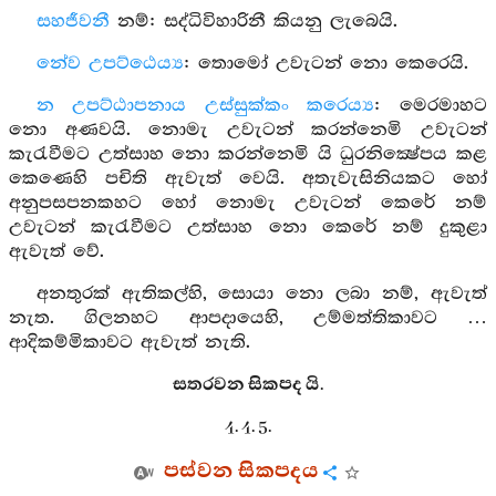
සහජීවනී
නම්: සද්ධිවිහාරිනී කියනු ලැබෙයි.
නේව උපට්ඨෙය්‍ය
: තොමෝ උවැටන් නො කෙරෙයි.
න උපට්ඨාපනාය උස්සුක්කං කරෙය්‍ය
: මෙරමාහට
නො අණවයි. නොමැ උවැටන් කරන්නෙමි උවැටන්
කැරැවීමට උත්සාහ නො කරන්නෙමි යි ධුරනික්‍ෂේපය කළ
කෙණෙහි පචිති ඇවැත් වෙයි. අතැවැසිනියකට හෝ
අනුපසපනකහට හෝ නොමැ උවැටන් කෙරේ නම්
උවැටන් කැරැවීමට උත්සාහ නො කෙරේ නම් දුකුළා
ඇවැත් වේ.
අනතුරක් ඇතිකල්හි, සොයා නො ලබා නම්, ඇවැත්
නැත. ගිලනහට ආපදායෙහි, උම්මත්තිකාවට …
ආදිකම්මිකාවට ඇවැත් නැති.
සතරවන සිකපද යි.
4. 4. 5.
පස්වන සිකපදය