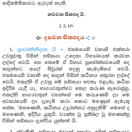
ආදිකම්මිකාවට ඇවැත් නැති.
නවවන සිකපද යි.
4. 3. 10.
දසවන සිකපදය
1.
ශ්‍රාවස්තිනිදාන යි
– එසමයෙහි වනාහි එක්තරා
උවසුවකු විසින් සඞ්ඝයා උදෙසා විහාරයෙක් කරවන
ලද්දේ වෙයි. හෙ තෙමේ ඒ විහාර පූජෝත්සවයෙහි දෙ
සඟුන්හට අයල් සිවුරක් දෙනු කැමැතියේ වෙයි.
එසමයෙහි වනාහි දෙ සඟුන් විසින් කඨිනය අතුරන ලද්දේ
වෙයි. එකල්හි ඒ උවසු මේ සඞ්ඝයා වෙතැ එළැඹැ කඨින
ඉදිරීම යැදී යැ. භාග්‍යවතුන්හට තෙල කරුණ ඇරොජූහු.
එකල්හි භාග්‍යවතුන් වහන්සේ මෙ කරුණෙහි ලා මෙ
අවසරයෙහි ලා දැහැමි කථා කොට මහණුන් ඇමැතූ
සේක. ‘මහණෙනි, කඨිනය උදුරන්නට අනුදනිමි’ මෙසේ ද
මහණෙනි, ඉදිරිය යුතුයි. ව්‍යක්ත වූ ප්‍රතිබල වූ මහණක්හු
විසින් සඞ්ඝයා දැන්විය යුත්තේ යි.