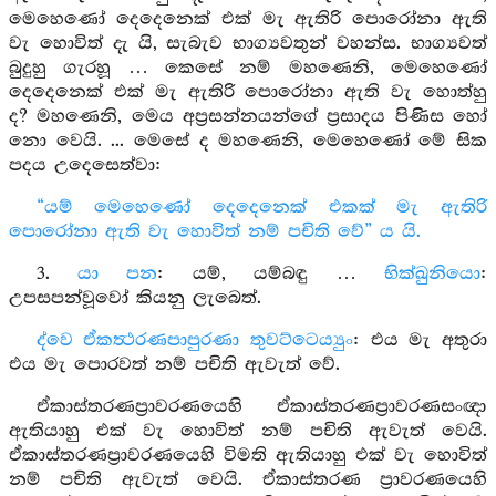
මෙහෙණෝ දෙදෙනෙක් එක් මැ ඇතිරි පොරෝනා ඇති
වැ හොවිත් දැ යි, සැබැව භාග්‍යවතුන් වහන්ස. භාග්‍යවත්
බුදුහු ගැරහූ … කෙසේ නම් මහණෙනි, මෙහෙණෝ
දෙදෙනෙක් එක් මැ ඇතිරි පොරෝනා ඇති වැ හොත්හු
ද? මහණෙනි, මෙය අප්‍රසන්නයන්ගේ ප්‍රසාදය පිණිස හෝ
නො වෙයි. ... මෙසේ ද මහණෙනි, මෙහෙණෝ මේ සික
පදය උදෙසෙත්වා:
“යම් මෙහෙණෝ දෙදෙනෙක් එකක් මැ ඇතිරි
පොරෝනා ඇති වැ හොවිත් නම් පචිති වේ” ය යි.
3.
යා පන
: යම්, යම්බඳු …
භික්ඛුනියො
:
උපසපන්වූවෝ කියනු ලැබෙත්.
ද්වෙ ඒකත්‍ථරණපාපුරණා තුවට්ටෙය්‍යුං
: එය මැ අතුරා
එය මැ පොරවත් නම් පචිති ඇවැත් වේ.
ඒකාස්තරණප්‍රාවරණයෙහි ඒකාස්තරණප්‍රාවරණසංඥා
ඇතියාහු එක් වැ හොවිත් නම් පචිති ඇවැත් වෙයි.
ඒකාස්තරණප්‍රාවරණයෙහි විමති ඇතියාහු එක් වැ හොවිත්
නම් පචිති ඇවැත් වෙයි. ඒකාස්තරණ ප්‍රාවරණයෙහි