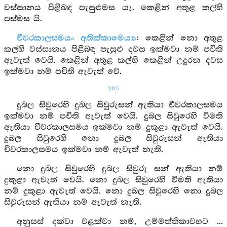
වස්සානය පිළිබඳ පැසුළුමස යැ. කෙළින් අතුළ කල්හි
පස්මස යි.
චීවරකාලසමයං අතික්කාමෙය්‍ය
: කෙළින් නො අතුළ
කල්හි වස්සානය පිළිබඳ පැසුළු දවස ඉක්මවා නම් පචිති
ඇවැත් වෙයි. කෙළින් අතුළ කල්හි කෙළින් උදුරන දවස
ඉක්මවා නම් පචිති ඇවැත් වේ.
205
දුබල සිවුරෙහි දුබල සිවුරුසන් ඇතියා චීවරකාලසමය
ඉක්මවා නම් පචිති ඇවැත් වෙයි. දුබල සිවුරෙහි විමති
ඇතියා චීවරකාලසමය ඉක්මවා නම් දුකුළා ඇවැත් වෙයි.
දුබල සිවුරෙහි නො දුබල සිවුරුසන් ඇතියා
චීවරකාලසමය ඉක්මවා නම් ඇවැත් නැති.
නො දුබල සිවුරෙහි දුබල සිවුරු සන් ඇතියා නම්
දුකුළා ඇවැත් වෙයි. නො දුබල සිවුරෙහි විමති ඇතියා
නම් දුකුළා ඇවැත් වෙයි. නො දුබල සිවුරෙහි නො දුබල
සිවුරුසන් ඇතියා නම් ඇවැත් නැති.
අනුසස් දක්වා වළක්වා නම්, උම්මත්තිකාවහට ...