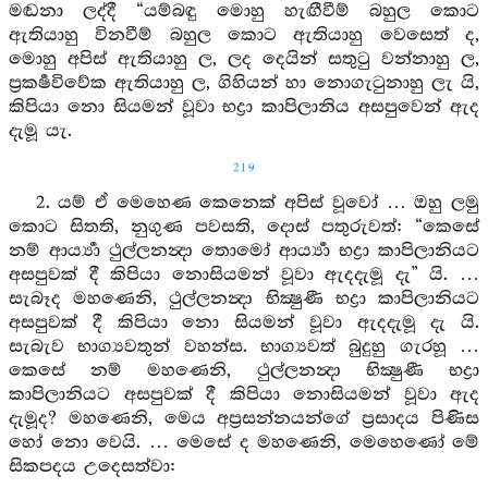
මඬනා ලද්දී “යම්බඳු මොහු හැඟීවීම් බහුල කොට
ඇතියාහු විනවීම් බහුල කොට ඇතියාහු වෙසෙත් ද,
මොහු අපිස් ඇතියාහු ල, ලද දෙයින් සතුටු වන්නාහු ල,
ප්‍රකර්‍ෂවිවේක ඇතියාහු ල, ගිහියන් හා නොගැටුනාහු ලැ යි,
කිපියා නො සියමන් වූවා භද්‍රා කාපිලානිය අසපුවෙන් ඇද
දැමූ යැ.
219
2. යම් ඒ මෙහෙණ කෙනෙක් අපිස් වූවෝ … ඔහු ලමු
කොට සිතති, නුගුණ පවසති, දොස් පතුරුවත්: “කෙසේ
නම් ආර්‍ය්‍යා ථුල්ලනන්‍දා තොමෝ ආර්‍ය්‍යා භද්‍රා කාපිලානියට
අසපුවක් දී කිපියා නොසියමන් වූවා ඇදදැමූ දැ” යි. …
සැබෑද මහණෙනි, ථුල්ලනන්‍දා භික්‍ෂුණී භද්‍රා කාපිලානියට
අසපුවක් දී කිපියා නො සියමන් වූවා ඇදදැමූ දැ යි.
සැබැව භාග්‍යවතුන් වහන්ස. භාග්‍යවත් බුදුහු ගැරහූ …
කෙසේ නම් මහණෙනි, ථුල්ලනන්‍දා භික්‍ෂුණී භද්‍රා
කාපිලානියට අසපුවක් දී කිපියා නොසියමන් වූවා ඇද
දැමූද? මහණෙනි, මෙය අප්‍රසන්නයන්ගේ ප්‍රසාදය පිණිස
හෝ නො වෙයි. … මෙසේ ද මහණෙනි, මෙහෙණෝ මේ
සිකපදය උදෙසත්වා: