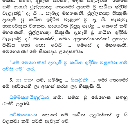
කොට සිතති, නුගුණ පවසති, දොස් පතුරුවත් “කෙසේ
නම් ආර්‍ය්‍යා ථුල්ලනන්‍දා තොමෝ දැහැමි වූ කඨින ඉදිරීම
වැළැක්වූ” දැ යි ... සැබෑද මහණෙනි, ථුල්ලනන්‍දා භික්‍ෂුණී
දැහැමි වූ කඨින ඉදිරීම වැළැක් වූ දැ යි. සැබැවැ
භාග්‍යවතුන් වහන්ස. භාග්‍යවත් බුදුහු ගැරහූ ... කෙසේ නම්
මහණෙනි, ථුල්ලනන්‍දා භික්‍ෂුණී දැහැමි වූ කඨින ඉදිරීම
වැළැක්වූ ද? මහණෙනි, මෙය අප්‍රසන්නයන්ගේ ප්‍රසාදය
පිණිස හෝ නො වෙයි ... මෙසේ ද මහණෙනි,
මෙහෙණෝ මේ සිකපදය උදෙසත්වා:
“යම් මෙහෙණක් දැහැමි වූ කඨින ඉදිරීම වළක්වා නම්
පචිති වේ” යයි.
5.
යා පන
: යම්, යම්බඳු ...
භික්ඛුනී
: ... මෝ තොමෝ
මේ අර්‍ත්‍ථයෙහි ලා අදහස් කරන ලද භික්‍ෂුණි යි.
ධම්මිකකඨිනුද්ධාර
නම්: සමඟ වූ මෙහෙණ සඟහු
රැස්වී උදුරති.
පටිබාහෙය්‍ය
: කෙසේ මේ කඨින උදුරන්නේ දැ යි
වළක්වා නම් පචිති ඇවැත් වේ.