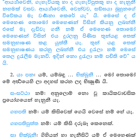
“ආර්‍ය්‍යාවෙනි, ගැහැවියකු හා ද ගැහැවිපුතකු හා ද හැනුනී
නහමක් වසව. ආර්‍ය්‍යාවෙනි, වෙන්වව, සඞ්ඝයා බුහුනගේ
විවේකය මැ වර්‍ණනා කෙරේ යැ” යි. මෙසේ ද ඒ
මෙහෙණ තොමෝ මෙහෙණන් විසින් කියනු ලබන්නී
එසේ මැ දැඩිවැ ගනී නම් ඒ මෙහෙණ තොමෝ
මෙහෙණන් විසින් එය දුරලනු පිණිස තුන්යළ තෙක්
සමනුභාෂණ කළ යුත්තී යැ. තුන් යළ තෙක්
සමනුභාෂණය කරනු ලබන්නී එය දුරැලා නම් මෙසේ
තෙල දුරැලීම මැනවි. ඉදින් නො දුරැලා නම් පචිති වේ” ය
යි.
2.
යා පන
: යම්, යම්බඳු …
භික්ඛුනී
… මෝ තොමෝ
මේ අර්‍ත්‍ථයෙහි ලා අදහස් කරන ලද භික්‍ෂුණී යි.
සංසට්ඨා
නම්: අනුලොම් නො වූ කායිකවාචසික
ප්‍රයෝගයෙන් හැනුනී යැ.
ගහපති
නම්: යම් කිසිවෙක් ගෙයි වෙසේ නම් හේ යැ.
ගහපතිපුත්ත
නම්: යම් කිසි දරුබෑ කෙනෙක්.
සා භික්ඛුනී
: ගිහියන් හා හැනීසිටි යම් ඒ මෙහෙණක්