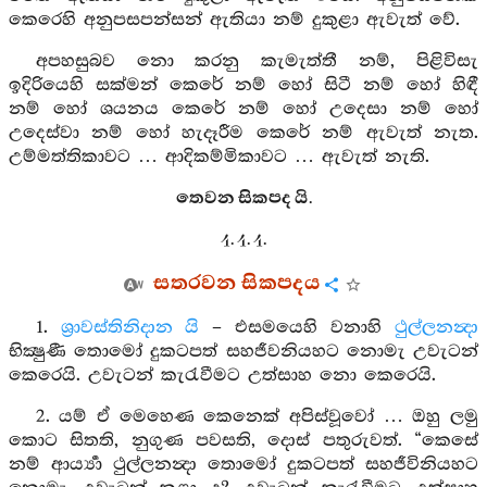
කෙරෙහි අනුපසපන්සන් ඇතියා නම් දුකුළා ඇවැත් වේ.
අපහසුබව නො කරනු කැමැත්තී නම්, පිළිවිසැ
ඉදිරියෙහි සක්මන් කෙරේ නම් හෝ සිටී නම් හෝ හිඳී
නම් හෝ ශයනය කෙරේ නම් හෝ උදෙසා නම් හෝ
උදෙස්වා නම් හෝ හැදෑරීම කෙරේ නම් ඇවැත් නැත.
උම්මත්තිකාවට … ආදිකම්මිකාවට … ඇවැත් නැති.
තෙවන සිකපද යි.
4. 4. 4.
සතරවන සිකපදය
1.
ශ්‍රාවස්තිනිදාන යි
– එසමයෙහි වනාහි
ථුල්ලනන්‍දා
භික්‍ෂුණී තොමෝ දුකටපත් සහජීවනියහට නොමැ උවැටන්
කෙරෙයි. උවැටන් කැරැවීමට උත්සාහ නො කෙරෙයි.
2. යම් ඒ මෙහෙණ කෙනෙක් අපිස්වූවෝ … ඔහු ලමු
කොට සිතති, නුගුණ පවසති, දොස් පතුරුවත්. “කෙසේ
නම් ආර්‍ය්‍යා ථුල්ලනන්‍දා තොමෝ දුකටපත් සහජීවිනියහට