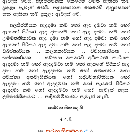
ඇවැත් වෙයි. අනුපසපනක කෙරෙහි විමති ඇතියා නම්
දුකුළා ඇවැත් වෙයි. අනුපසපනක කෙරෙහි අනුපසපන්
සන් ඇතියා නම් දුකුළා ඇවැත් වේ.
අලජ්ජිනියක ඇදදමා නම් හෝ ඇද දමවා නම් හෝ
ඇයගේ පිරිකර ඇද දමානම් හෝ ඇද දමවා නම් හෝ
උම්මත්තිකාවක ඇද දමා නම් හෝ ඇද දමවා නම් හෝ
ඇයගේ පිරිකර ඇද දමා නම් හෝ ඇද දමවා නම් හෝ
ඩබරකාරියක … කලහකාරියක … විවාදකාරියක …
භස්සකාරියක … සඞ්ඝයා කෙරෙහි අධිකරණ කාරියක
ඇදදමා නම් හෝ ඇදදමවා නම් හෝ ඇයගේ පිරිකර ඇද
දමා නම් හෝ ඇදදමවා නම් හෝ මොනවට නො
පවත්නා අතවැසිනියක හෝ සද්ධිවිහාරිනියක හෝ
ඇදදමා නම් හෝ ඇදදමවා නම් හෝ ඇයගේ පිරිකර
ඇදදමා නම් හෝ ඇදදමවා නම් හෝ, ඇවැත් නැත.
උම්මත්තිකාවට … ආදිකම්මිකාවට ඇවැත් නැති.
පස්වන සිකපද යි.
4. 4. 6.
සවන සිකපදය