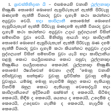
1.
ශ්‍රාවස්තිනිදාන යි
– එසමයෙහි වනාහි
ථුල්ලනන්‍දා
භික්‍ෂුණී තොමෝ බොහෝ ඇසූපිරූතැන් ඇත්තී පිරිවැහූ
බණදහම් ඇත්තී විශාරද වූවා දැහැමි කථා කරන්නට
අග්‍රවූවා වෙයි.
භද්‍රා කාපිලානී
තොමෝත් බොහෝ
ඇසූපිරූතැන් ඇත්තී පිරිවැහූ බණදහම් ඇත්තී විශාරද වූවා
දැහැමි කථා කරන්නට අග්‍රවූවා උදාර පුද්ගලයන් විසින්
සම්භාවිත වූවා වෙයි. මිනිස්සු ආර්‍ය්‍යා භද්‍රා කාපිලානී
තොමෝ බොහෝ ඇසූපිරූතැන් ඇත්තී පිරිවැහූ බණ දහම්
ඇත්තී විශාරද වූවා දැහැමි කථා කියන්නට අග්‍රවූවා උදාර
පුද්ගලයන් විසින් සම්භාවිත වූවා යැයි භද්‍රා කාපිලානිය
පළමු කොට පර්‍ය්‍යුපාසනය කොට පසුවැ ථුල්ලනන්‍දා
භික්‍ෂුණිය පර්‍ය්‍යුපාසනය කෙරෙත්. ථුල්ලනන්‍දා භික්‍ෂුණී
තොමෝ ඊර්‍ෂ්‍යාවෙන් මඩනා ලද්දී “මොහු වනාහි
අපිස්වූවාහු සන්තුෂ්ට වූවාහු ප්‍රවිවික්ත වූවාහු අමිශ්‍ර
වූවාහුය. යම්බඳු මොහු හැඟවීම් බහුල කොට ඇතියාහු
විනවීම් බහුල කොට ඇතියාහු වෙසෙද්දැයි භද්‍රා
කාපිලානියගේ ඉදිරියෙහි සක්මන් ද කෙරෙයි, සිටීමද
කෙරෙයි, හිඳීම ද කෙරෙයි, ශයනය ද කෙරෙයි, උදෙසීම ද
කෙරෙයි, උදෙසවා ගැනීම ද කෙරෙයි, හැදෑරීම ද
කෙරෙයි.