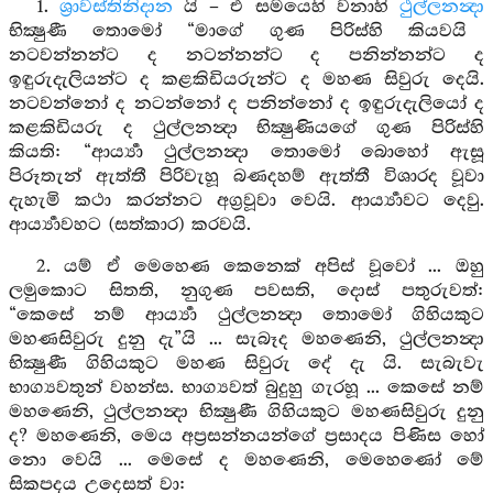
1.
ශ්‍රාවස්තිනිදාන
යි – එ සමයෙහි වනාහි
ථුල්ලනන්‍දා
භික්‍ෂුණී තොමෝ “මාගේ ගුණ පිරිස්හි කියවයි
නටවන්නන්ට ද නටන්නන්ට ද පනින්නන්ට ද
ඉඳුරුදැලියන්ට ද කළකිඩියරුන්ට ද මහණ සිවුරු දෙයි.
නටවන්නෝ ද නටන්නෝ ද පනින්නෝ ද ඉඳුරුදැලියෝ ද
කළකිඩියරු ද ථුල්ලනන්‍දා භික්‍ෂුණියගේ ගුණ පිරිස්හි
කියති: “ආර්‍ය්‍යා ථුල්ලනන්‍දා තොමෝ බොහෝ ඇසූ
පිරූතැන් ඇත්තී පිරිවැහූ බණදහම් ඇත්තී විශාරද වූවා
දැහැමි කථා කරන්නට අග්‍රවූවා වෙයි. ආර්‍ය්‍යාවට දෙවු.
ආර්‍ය්‍යාවහට (සත්කාර) කරවයි.
2. යම් ඒ මෙහෙණ කෙනෙක් අපිස් වූවෝ ... ඔහු
ලමුකොට සිතති, නුගුණ පවසති, දොස් පතුරුවත්:
“කෙසේ නම් ආර්‍ය්‍යා ථුල්ලනන්‍දා තොමෝ ගිහියකුට
මහණසිවුරු දුනු දැ”යි ... සැබෑද මහණෙනි, ථුල්ලනන්‍දා
භික්‍ෂුණී ගිහියකුට මහණ සිවුරු දේ දැ යි. සැබැවැ
භාග්‍යවතුන් වහන්ස. භාග්‍යවත් බුදුහු ගැරහූ ... කෙසේ නම්
මහණෙනි, ථුල්ලනන්‍දා භික්‍ෂුණී ගිහියකුට මහණසිවුරු දුනු
ද? මහණෙනි, මෙය අප්‍රසන්නයන්ගේ ප්‍රසාදය පිණිස හෝ
නො වෙයි ... මෙසේ ද මහණෙනි, මෙහෙණෝ මේ
සිකපදය උදෙසත් වා: