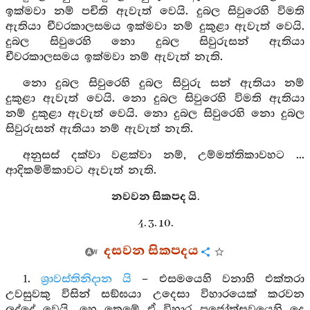
ඉක්මවා නම් පචිති ඇවැත් වෙයි. දුබල සිවුරෙහි විමති
ඇතියා චීවරකාලසමය ඉක්මවා නම් දුකුළා ඇවැත් වෙයි.
දුබල සිවුරෙහි නො දුබල සිවුරුසන් ඇතියා
චීවරකාලසමය ඉක්මවා නම් ඇවැත් නැති.
නො දුබල සිවුරෙහි දුබල සිවුරු සන් ඇතියා නම්
දුකුළා ඇවැත් වෙයි. නො දුබල සිවුරෙහි විමති ඇතියා
නම් දුකුළා ඇවැත් වෙයි. නො දුබල සිවුරෙහි නො දුබල
සිවුරුසන් ඇතියා නම් ඇවැත් නැති.
අනුසස් දක්වා වළක්වා නම්, උම්මත්තිකාවහට ...
ආදිකම්මිකාවට ඇවැත් නැති.
නවවන සිකපද යි.
4. 3. 10.
දසවන සිකපදය
1.
ශ්‍රාවස්තිනිදාන යි
– එසමයෙහි වනාහි එක්තරා
උවසුවකු විසින් සඞ්ඝයා උදෙසා විහාරයෙක් කරවන
ලද්දේ වෙයි. හෙ තෙමේ ඒ විහාර පූජෝත්සවයෙහි දෙ