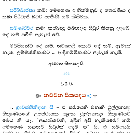
පරිබ්බාජිකා
නම්: මෙහෙණ ද හික්මනුව ද හෙරැණිය ද
තබා පිරිවැජි බවට පැමිණි යම් කිසිවක.
සමණචීවර
නම්: කප්බින්‍දු ඔබනලද සිවුර කියනු ලැබේ.
දේ නම් පචිති ඇවැත් වේ.
මවුපියන්ට දේ නම්, තව්කැලි කොට දේ නම්, ඇවැත්
නැත. උම්මත්තිකාවට ... ආදිකම්මිකාවට ඇවැත් නැති.
අටවන සිකපද යි.
203
4. 3. 9.
නවවන සිකපදය
1.
ශ්‍රාවස්තිනිදාන යි
– එ සමයෙහි වනාහි ථුල්ලනන්‍දා
භික්‍ෂුණියගේ උපස්ථායක කුලය ථුල්ලනන්‍දා භික්‍ෂුණියට
මෙය කී යැ: “ආර්‍ය්‍යාවෙනි, ඉදින් අපි හැකියමෝ නම්
මෙහෙණ සඟනට සිවුරක් දෙම් හ” යි. එ සමයෙහි