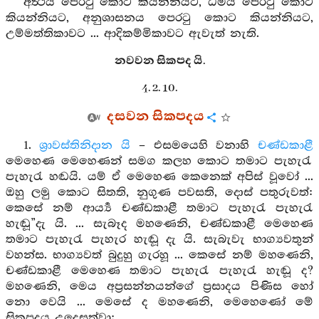
අර්‍ත්‍ථය පෙරටු කොට කියන්නියට, ධර්‍මය පෙරටු කොට
කියන්නියට, අනුශාසනය පෙරටු කොට කියන්නියට,
උම්මත්තිකාවට ... ආදිකම්මිකාවට ඇවැත් නැති.
නවවන සිකපද යි.
4. 2. 10.
දසවන සිකපදය
1.
ශ්‍රාවස්තිනිදාන යි
– එසමයෙහි වනාහි
චණ්ඩකාළී
මෙහෙණ මෙහෙණන් සමග කලහ කොට තමාට පැහැරැ
පැහැරැ හඬයි. යම් ඒ මෙහෙණ කෙනෙක් අපිස් වූවෝ ...
ඔහු ලමු කොට සිතති, නුගුණ පවසති, දොස් පතුරුවත්:
කෙසේ නම් ආර්‍ය්‍ය චණ්ඩකාළී තමාට පැහැරැ පැහැරැ
හැඬූ”දැ යි. ... සැබෑද මහණෙනි, චණ්ඩකාළී මෙහෙණ
තමාට පැහැරැ පැහැර හැඬූ දැ යි. සැබැවැ භාග්‍යවතුන්
වහන්ස. භාග්‍යවත් බුදුහු ගැරහූ ... කෙසේ නම් මහණෙනි,
චණ්ඩකාළී මෙහෙණ තමාට පැහැරැ පැහැරැ හැඬූ ද?
මහණෙනි, මෙය අප්‍රසන්නයන්ගේ ප්‍රසාදය පිණිස හෝ
නො වෙයි ... මෙසේ ද මහණෙනි, මෙහෙණෝ මේ
සිකපදය උදෙසත්වා: