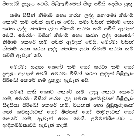
පියෝහි දුකුළා වෙයි. පිළිලැබීමෙන් සිඳැ පචිති දෙසිය යුතු.
තමා විසින් නිමාම් නො කරන ලද්ද තොමෝ නිමාම්
කෙරේ නම් පචිති ඇවැත් වෙයි. තමා විසින් නිමාම් නො
කරන ලද්ද මෙරමා ලවා නිමාම් කරවා නම් පචිති ඇවැත්
වෙයි. මෙරමා විසින් නිමාම් නො කරන ලද්ද තොමෝ
නිමාම් කෙරේ නම් පචිති ඇවැත් වෙයි. මෙරමා විසින්
නිමාම් නො කරන ලද්ද මෙරමා ලවා නිමාම් කරවා නම්
පචිති ඇවැත් වේ.
මෙරමා සඳහා කෙරේ නම් හෝ කරවා නම් හෝ
දුකුළා ඇවැත් වෙයි. මෙරමා විසින් කරන ලද්දක් පිළිලැබ
පිරිබෝ කෙරේ නම් දුකුළා ඇවැත් වේ.
පමණ ඇති කොට කෙරේ නම්, උනු කොට කෙරේ
නම්, මෙරමා විසින් කරන ලද පමණ ඉක්මවූවක් පිළිලැබ
සිඳපියා පිරිබෝ කෙරේ නම්, වියනක් හෝ බුමුතුරුණක්
හෝ කඩතුරාවක් හෝ බිස්සක් හෝ මාවුලාවක් හෝ
කෙරේ නම්, ඇවැත් නො වෙයි. උම්මත්තිකාවට ...
ආදිකම්මිකාවට ඇවැත් නැති.