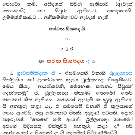
පොරවා නම්, අසිඳගත් සිවුරු ඇතියාට (ඇවැත්
නොවෙයි), නට සිවුරු ඇතියාට, ආපදායෙහි,
උම්මත්තිකාවට ... ආදිකම්මිකාවට ඇවැත් නැති.
පස්වන සිකපද යි.
197
4. 3. 6.
සවන සිකපදය
1.
ශ්‍රාවස්තිනිදාන යි
– එසමයෙහි වනාහි
ථුල්ලනන්‍දා
භික්ඛුනිය ගේ උපස්ථායක කුලය ථුල්ලනන්‍දා භික්‍ෂුණියට
මෙය කීයැ. “ආර්‍ය්‍යාවෙනි, මෙහෙණ සඟනට සිවුරක්
දෙන්නෙමු” යි. ථුල්ලනන්‍දා භික්‍ෂුණී තොමෝ තෙපි
බොහෝ කිස ඇතියහ. බොහෝ ඇවැසි කටයුතු ඇතියහ
යි අනතුරු කළා යැ. එ සමයෙහි වනාහි ඒ කුලයාගේ
ගෙය දැවෙයි. ඔහු ලමුකොට සිතති. නුගුණ පවසති. දොස්
පතුරුවත්: “කෙසේ නම් ආර්‍ය්‍යා ථුල්ලනන්‍දා තොමෝ
අපගේ පිදියයුතු වස්තුවට අනතුරු කළා ද? අපි
භෝගයෙන් ද පිනෙන් දැ යි දෙපසින් පිරිහුණම්හ”යි.