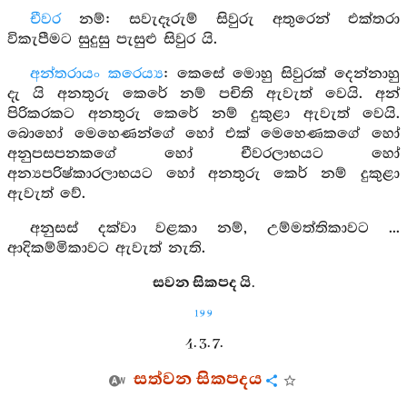
චීවර
නම්: සවැදෑරුම් සිවුරු අතුරෙන් එක්තරා
විකැපීමට සුදුසු පැසුළු සිවුර යි.
අන්තරායං කරෙය්‍ය
: කෙසේ මොහු සිවුරක් දෙන්නාහු
දැ යි අනතුරු කෙරේ නම් පචිති ඇවැත් වෙයි. අන්
පිරිකරකට අනතුරු කෙරේ නම් දුකුළා ඇවැත් වෙයි.
බොහෝ මෙහෙණන්ගේ හෝ එක් මෙහෙණකගේ හෝ
අනුපසපනකගේ හෝ චීවරලාභයට හෝ
අන්‍යපරිෂ්කාරලාභයට හෝ අනතුරු කෙර් නම් දුකුළා
ඇවැත් වේ.
අනුසස් දක්වා වළකා නම්, උම්මත්තිකාවට ...
ආදිකම්මිකාවට ඇවැත් නැති.
සවන සිකපද යි.
199
4. 3. 7.
සත්වන සිකපදය