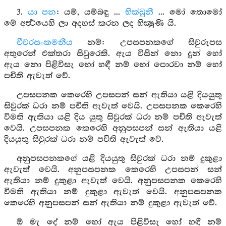
3.
යා පන
: යම්, යම්බඳු ...
භික්ඛුනී
... මෝ තොමෝ
මේ අර්‍ත්‍ථයෙහි ලා අදහස් කරන ලද භික්‍ෂුණි යි.
චීවරසංකමනීය
නම්: උපසපනකගේ සිවුරුපස
අතුරෙන් එක්තරා සිවුරෙකි. ඇය විසින් නො දුන් හෝ
ඇය නො පිළිවිසැ හෝ හඳී නම් හෝ පොරවා නම් හෝ
පචිති ඇවැත් වේ.
උපසපනක කෙරෙහි උපසපන් සන් ඇතියා යළි දියයුතු
සිවුරක් ධරා නම් පචිති ඇවැත් වෙයි. උපසපනක කෙරෙහි
විමති ඇතියා යළි දිය යුතු සිවුරක් ධරා නම් පචිති ඇවැත්
වෙයි. උපසපනක කෙරෙහි අනුපසපන් සන් ඇතියා යළි
දියයුතු සිවුරක් ධරා නම් පචිති ඇවැත් වේ.
අනුපසපනකගේ යළි දියයුතු සිවුරක් ධරා නම් දුකුළා
ඇවැත් වෙයි. අනුපසපනක කෙරෙහි උපසපන් සන්
ඇතියා නම් දුකුළා ඇවැත් වෙයි. අනුපසපනක කෙරෙහි
විමති ඇතියා නම් දුකුළා ඇවැත් වෙයි. අනුපසපනක
කෙරෙහි අනුපසපන් සන් ඇතියා නම් දුකුළා ඇවැත් වේ.
ඕ මැ දේ නම් හෝ ඇය පිළිවිසැ හෝ හඳී නම්