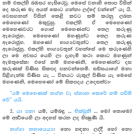
නම් එකල්හි බඹසර හැසිරෙවු. මෙසේ වනාහි තොප විසින්
දෙ කරුණ මැ අයත් කොට ගන්නා ලද්දේ වන්නේ” යැ යි.
වෙසඟනන් විසින් කෙළි කවට කම් කරනු ලබන
මෙහෙණෝ මකුවූහු. එකල්හි ඒ මෙහෙණෝ
මෙහෙණවරට ගොස් මෙහෙණන්ට තෙල කරුණු
ඇරොජූහ. මෙහෙණෝ මහණුන්ට තෙල කරුණ
ඇරොජූහ. මහණෝ භාග්‍යවතුන්ට තෙල කරුණු
ඇරොජූහු. එකල්හි භාග්‍යවතුන් වහන්සේ මෙ කරුණෙහි
ලා මෙ අවසර යෙහි ලා දැහැමි කථා කොට මහණුන්
ඇමතූසේක: එසේ නම් මහණෙනි, මෙහෙණන්ට දස
කරුණක් පිණිස සිකපද පනවන්නෙමි. සඞ්ඝයාගේ මනා
පිළිගැන්ම පිණිස යැ ... විනයට රුකුල් පිණිස යැ මෙසේ
මහණෙනි, මෙහෙණෝ මේ සිකපදය උදෙසත්වා:
“යම් මෙහෙණක් නග්න වැ ස්නාන කෙරේ නම් පචිති
වේ” යයි.
2.
යා පන
: යම්, යම්බඳු ...
භික්ඛුනී
... මෝ තොමෝ
මේ අර්‍ත්‍ථයෙහි ලා අදහස් කරන ලද භික්‍ෂුණී යි.
නග්ගා නහායෙය්‍ය
: නො හඳනා ලද්දී හෝ නො