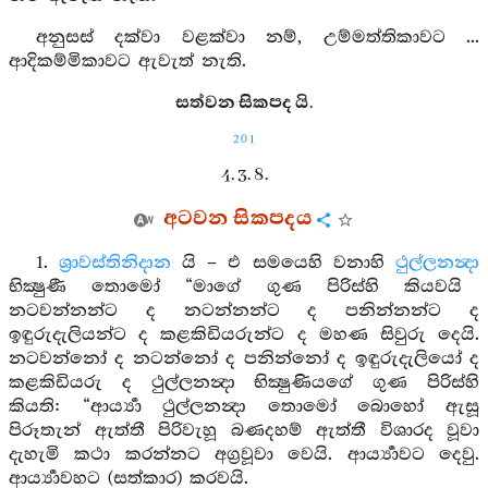
අනුසස් දක්වා වළක්වා නම්, උම්මත්තිකාවට ...
ආදිකම්මිකාවට ඇවැත් නැති.
සත්වන සිකපද යි.
201
4. 3. 8.
අටවන සිකපදය
1.
ශ්‍රාවස්තිනිදාන
යි – එ සමයෙහි වනාහි
ථුල්ලනන්‍දා
භික්‍ෂුණී තොමෝ “මාගේ ගුණ පිරිස්හි කියවයි
නටවන්නන්ට ද නටන්නන්ට ද පනින්නන්ට ද
ඉඳුරුදැලියන්ට ද කළකිඩියරුන්ට ද මහණ සිවුරු දෙයි.
නටවන්නෝ ද නටන්නෝ ද පනින්නෝ ද ඉඳුරුදැලියෝ ද
කළකිඩියරු ද ථුල්ලනන්‍දා භික්‍ෂුණියගේ ගුණ පිරිස්හි
කියති: “ආර්‍ය්‍යා ථුල්ලනන්‍දා තොමෝ බොහෝ ඇසූ
පිරූතැන් ඇත්තී පිරිවැහූ බණදහම් ඇත්තී විශාරද වූවා
දැහැමි කථා කරන්නට අග්‍රවූවා වෙයි. ආර්‍ය්‍යාවට දෙවු.
ආර්‍ය්‍යාවහට (සත්කාර) කරවයි.