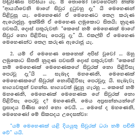
පිඬුපිණිස පිවිසියා යැ. ඕ තොමෝ (වෙහෙරින්) නික්ම
“ආර්‍ය්‍යාවෙනි මාගේ සිවුර දුටුවහු දැ” යි මෙහෙණන්
පිළිවුසූ යැ. මෙහෙණෝ ඒ මෙහෙණට තෙල කරුණ
ඇරොජූහු. ඉක්බිති ඒ මෙහෙණ ලමුකොට සිතයි; නුගුණ
පවසයි, දොස් පතුරුවත්: “කෙසේ නම් මෙහෙණක් මාගේ
සිවුර නො පිළිවිසැ පෙරවූ දැ” යි. එකල්හි ඒ මෙහෙණ
මෙහෙණන්ට තෙල කරුණ ඇරොජූ යැ.
2. යම් ඒ මෙහෙණ කෙනෙක් අපිස් වූවෝ ... ඔහු
ලමුකොට සිතති නුගුණ පවසති දොස් පතුරුවත්: “කෙසේ
නම් මෙහෙණක් මෙහෙණකගේ සිවුරක් නො පිළිවිසැ
පෙරවූ දැ”යි ... සැබෑද මහණෙනි, මෙහෙණක්
මෙහෙණකගේ සිවුරක් නොපිළිවිසැ පෙරවූදැ යි. සැබැවැ
භාග්‍යවතුන් වහන්ස. භාග්‍යවත් බුදුහු ගැරහූ ... කෙසේ නම්
මහණෙනි, මෙහෙණක් මෙහෙණක ගේ සිවුරක් නො
පිළිවිසැ පෙරවූ ද? මහණෙනි, මෙය අප්‍රසන්නයන්ගේ
ප්‍රසාදය පිණිස හෝ නො වෙයි. ... මෙසේ ද මහණෙනි,
මෙහෙණෝ මේ සිකපදය උදෙසත්වා:
“යම් මෙහෙණක් යළි දියයුතු සිවුරක් ධරා නම් පචිති
වේ” යයි.