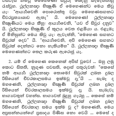
වස්වැස නිමවූ මෙහෙණෝ සිවුරු බෙදනු කැමැත්තාහු
රැස්වූහ. ථුල්ලනන්‍දා භික්‍ෂුණී ඒ මෙහෙණන්ට මෙය කිවු
යැ: “ආර්‍ය්‍යාවෙනි පොරොත්තු වවු; මෙහෙණසඟනට
චීවරප්‍රත්‍යාශාව ඇතැ” යි. මෙහෙණෝ ථුල්ලනන්‍දා
භික්‍ෂුණියට මෙය කීහු: ආර්‍ය්‍යාවෙනි, “යව ඒ සිවුර දනුව”
යි. ථුල්ලනන්‍දා භික්‍ෂුණී ඒ කුලය වෙත එළඹියා ය. එළැඹැ
ඒ මිනිසුන්ට මෙය කිවු යැ: ඇවැත්නි, “මෙහෙණ සඟනට
සිවුරක් දෙව” යි. “ආර්‍ය්‍යාවෙනි, අපි මෙහෙණ සඟනට
සිවුරක් දෙන්නට නො හැකියම්හ” යි. ථුල්ලනන්‍දා භික්‍ෂුණී
මෙහෙණන්හට තෙල කරුණ ඇරොජූ යැ.
2. යම් ඒ මෙහෙණ කෙනෙක් අපිස් වූවෝ ... ඔහු ලමු
කොට සිතති, නුගුණ පවසති, දොස් පතුරුවත්: “කෙසේ
නම් ආර්‍ය්‍යා ථුල්ලනන්‍දා තොමෝ සිවුරක් ලබන දුබල
රිසියෙන් චීවරකාලසමය ඉක්මවූ දැ”යි ... සැබෑ ද
මහණෙනි, ථුල්ලනන්‍දා භික්‍ෂුණී සිවුරක් ලබන දුබල
රිසියෙන් චීවරකාලසමය ඉක්මවූ දැ යි. සැබැවැ
භාග්‍යවතුන් වහන්ස. භාග්‍යවත් බුදුහු ගැරහූ ... කෙසේ නම්
මහණෙනි, ථුල්ලනන්‍දා භික්‍ෂුණී සිවුරක් ලබන දුබල
රිසියෙන් චීවරකාල සමය ඉක්ම වූ ද? මහණෙනි, මෙය
අප්‍රසන්නයන්ගේ ප්‍රසාදය පිණිස නො වෙයි ... මෙසේ ද