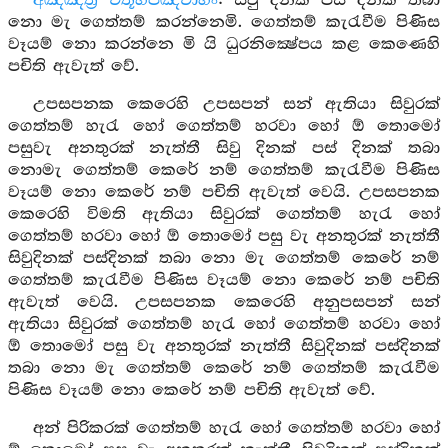
අඤ්ඤත්‍ර චතූහපඤ්චාහං
: සිවු දිනක් පස් දිනක් තබා
නො මැ ගෙත්තම් කරන්නෙමි. ගෙත්තම් කැරැවීම පිණිස
වෑයම් නො කරන්නෙ මි යි ධුරනික්‍ෂේපය කළ කෙණෙහි
පචිති ඇවැත් වේ.
උපසපනක කෙරෙහි උපසපන් සන් ඇතියා සිවුරක්
ගෙත්තම් හැරැ හෝ ගෙත්තම් හරවා හෝ ඕ තොමෝ
පසුවැ අනතුරක් නැත්තී සිවු දිනක් පස් දිනක් තබා
නොමැ ගෙත්තම් කෙරේ නම් ගෙත්තම් කැරැවීම පිණිස
වෑයම් නො කෙරේ නම් පචිති ඇවැත් වෙයි. උපසපනක
කෙරෙහි විමති ඇතියා සිවුරක් ගෙත්තම් හැරැ හෝ
ගෙත්තම් හරවා හෝ ඕ තොමෝ පසු වැ අනතුරක් නැත්තී
සිවුදිනක් පස්දිනක් තබා නො මැ ගෙත්තම් කෙරේ නම්
ගෙත්තම් කැරැවීම පිණිස වෑයම් නො කෙරේ නම් පචිති
ඇවැත් වෙයි. උපසපනක කෙරෙහි අනුපසපන් සන්
ඇතියා සිවුරක් ගෙත්තම් හැරැ හෝ ගෙත්තම් හරවා හෝ
ඕ තොමෝ පසු වැ අනතුරක් නැත්තී සිවුදිනක් පස්දිනක්
තබා නො මැ ගෙත්තම් කෙරේ නම් ගෙත්තම් කැරැවීම
පිණිස වෑයම් නො කෙරේ නම් පචිති ඇවැත් වේ.
අන් පිරිකරක් ගෙත්තම් හැරැ හෝ ගෙත්තම් හරවා හෝ