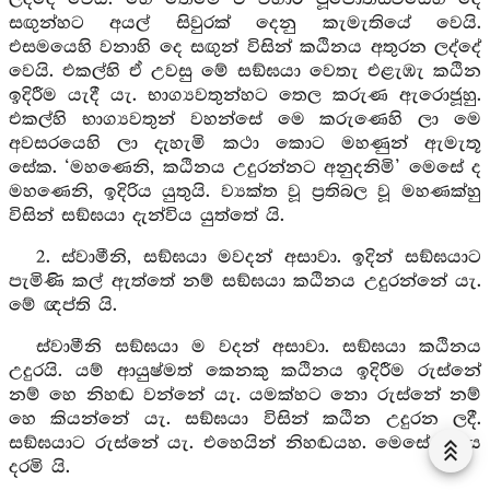
සඟුන්හට අයල් සිවුරක් දෙනු කැමැතියේ වෙයි.
එසමයෙහි වනාහි දෙ සඟුන් විසින් කඨිනය අතුරන ලද්දේ
වෙයි. එකල්හි ඒ උවසු මේ සඞ්ඝයා වෙතැ එළැඹැ කඨින
ඉදිරීම යැදී යැ. භාග්‍යවතුන්හට තෙල කරුණ ඇරොජූහු.
එකල්හි භාග්‍යවතුන් වහන්සේ මෙ කරුණෙහි ලා මෙ
අවසරයෙහි ලා දැහැමි කථා කොට මහණුන් ඇමැතූ
සේක. ‘මහණෙනි, කඨිනය උදුරන්නට අනුදනිමි’ මෙසේ ද
මහණෙනි, ඉදිරිය යුතුයි. ව්‍යක්ත වූ ප්‍රතිබල වූ මහණක්හු
විසින් සඞ්ඝයා දැන්විය යුත්තේ යි.
2. ස්වාමීනි, සඞ්ඝයා මවදන් අසාවා. ඉදින් සඞ්ඝයාට
පැමිණි කල් ඇත්තේ නම් සඞ්ඝයා කඨිනය උදුරන්නේ යැ.
මේ ඥප්ති යි.
ස්වාමීනි සඞ්ඝයා ම වදන් අසාවා. සඞ්ඝයා කඨිනය
උදුරයි. යම් ආයුෂ්මත් කෙනකු කඨිනය ඉදිරීම රුස්නේ
නම් හෙ නිහඬ වන්නේ යැ. යමක්හට නො රුස්නේ නම්
හෙ කියන්නේ යැ. සඞ්ඝයා විසින් කඨින උදුරන ලදී.
සඞ්ඝයාට රුස්නේ යැ. එහෙයින් නිහඬයහ. මෙසේ මෙය
දරමි යි.