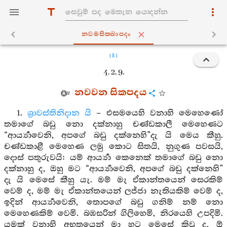
නවමසික‍්ඛාපදං
181
4. 2. 9.
නවවන සිකපදය
1.
ශ්‍රාවස්තිනිදාන යි
– එසමයෙහි වනාහි මෙහෙණෝ
තමාගේ බඩු නො දක්නාහු චණ්ඩකාලී මෙහෙණට
“ආර්‍ය්‍යාවෙනි, අපගේ බඩු දක්නෙහි”දැ යි මෙය කීහු.
චණ්ඩකාළී මෙහෙණ ලමු කොට සිතයි, නුගුණ පවසයි,
දොස් පතුරුවයි: යම් ආර්‍ය්‍යා කෙනෙක් තමාගේ බඩු නො
දක්නාහු ද, ඔහු මට “ආර්‍ය්‍යාවෙනි, අපගේ බඩු දක්නෙහි”
දැ යි මෙසේ කීහු යැ. මම් මැ ඒකාන්තයෙන් සෙරකිම්
වෙම් ද, මම් මැ ඒකාන්තයෙන් ලජ්ජා නැතියකිම් වෙම් ද,
ඉදින් ආර්‍ය්‍යාවෙනි, තොපගේ බඩු ගනිම් නම් නො
මෙහෙණකිම් වෙමි. බඹසරින් ගිලිහෙමි, නිරයෙහි උපදිමි.
යමක් වනාහි අභූතයෙන් මා හට මෙසේ කිවු ද, ඕ