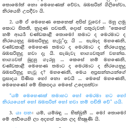
තොමෝත් නො මෙහෙණක් වේවා, බඹසරින් ගිලිහේවා,
නිරයෙහි උපදීවා යි.
2. යම් ඒ මෙහෙණ කෙනෙක් අපිස් වූවෝ ... ඔහු ලමු
කොට සිතති, නුගුණ පවසති, දොස් පතුරුවත්: “කෙසේ
නම් ආර්‍ය්‍ය චණ්ඩකාළී තොමෝ තමාට ද මෙරමාට ද
නිරයෙනුදු බඹසරිනුදු හැවූ”දැ යි ... සැබෑද මහණෙනි,
චණ්ඩකාළී මෙහෙණ තමාට ද මෙරමාට ද නිරයෙනුදු
බඹසරිනුදු හවා දැ යි. සැබැවැ භාග්‍යවතුන් වහන්ස.
භාග්‍යවත් බුදුහු ගැරහූ ... කෙසේ නම් මහණෙනි,
චණ්ඩකාළී මෙහෙණ තමාට ද මෙරමාට ද නිරයෙනුදු
බඹසරිනුදු හැවූ ද? මහණෙනි, මෙය අප්‍රසන්නයන්ගේ
ප්‍රසාදය පිණිස හෝ නො වෙයි ... මෙසේ මහණෙනි,
මෙහෙණෝ මේ සිකපදය මෙසේ උදෙසත්වා:
“යම් මෙහෙණක් තමාහට හෝ මෙරමා හට හෝ
නිරයයෙන් හෝ බඹසරින් හෝ හවා නම් පචිති වේ” යයි.
3.
යා පන
: යම්, යම්බඳු ... භික්ඛුනී ... මෝ තොමෝ
මේ අර්‍ත්‍ථයෙහි ලා අදහස් කරන ලද භික්‍ෂුණි යි.