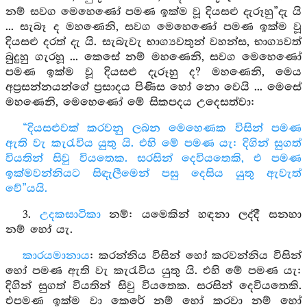
නම් සවග මෙහෙණෝ පමණ ඉක්ම වූ දියසළු දැරූහු”දැ යි
... සැබෑ ද මහණෙනි, සවග මෙහෙණෝ පමණ ඉක්ම වූ
දියසළු දරත් දැ යි. සැබැවැ භාග්‍යවතුන් වහන්ස, භාග්‍යවත්
බුදුහු ගැරහූ ... කෙසේ නම් මහණෙනි, සවග මෙහෙණෝ
පමණ ඉක්ම වූ දියසළු දැරූහු ද? මහණෙනි, මෙය
අප්‍රසන්නයන්ගේ ප්‍රසාදය පිණිස හෝ නො වෙයි ... මෙසේ
මහණෙනි, මෙහෙණෝ මේ සිකපදය උදෙසත්වා:
“දියසළුවක් කරවනු ලබන මෙහෙණක විසින් පමණ
ඇති වැ කැරැවිය යුතු යි. එහි මේ පමණ යැ: දිගින් සුගත්
වියතින් සිවු වියතෙක. සරසින් දෙවියතෙකි, එ පමණ
ඉක්මවන්නියට සිඳැලීමෙන් පසු දෙසිය යුතු ඇවැත්
වේ”යයි.
3.
උදකසාටිකා
නම්: යමෙකින් හඳනා ලද්දී සනහා
නම් හෝ යැ.
කාරයමානාය
: කරන්නිය විසින් හෝ කරවන්නිය විසින්
හෝ පමණ ඇති වැ කැරැවිය යුතු යි. එහි මේ පමණ යැ:
දිගින් සුගත් වියතින් සිවු වියතෙක. සරසින් දෙවියතෙකි.
එපමණ ඉක්ම වා කෙරේ නම් හෝ කරවා නම් හෝ