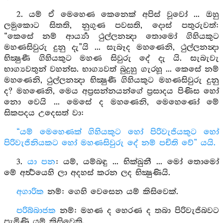
2. යම් ඒ මෙහෙණ කෙනෙක් අපිස් වූවෝ ... ඔහු
ලමුකොට සිතති, නුගුණ පවසති, දොස් පතුරුවත්:
“කෙසේ නම් ආර්‍ය්‍යා ථුල්ලනන්‍දා තොමෝ ගිහියකුට
මහණසිවුරු දුනු දැ”යි ... සැබෑද මහණෙනි, ථුල්ලනන්‍දා
භික්‍ෂුණී ගිහියකුට මහණ සිවුරු දේ දැ යි. සැබැවැ
භාග්‍යවතුන් වහන්ස. භාග්‍යවත් බුදුහු ගැරහූ ... කෙසේ නම්
මහණෙනි, ථුල්ලනන්‍දා භික්‍ෂුණී ගිහියකුට මහණසිවුරු දුනු
ද? මහණෙනි, මෙය අප්‍රසන්නයන්ගේ ප්‍රසාදය පිණිස හෝ
නො වෙයි ... මෙසේ ද මහණෙනි, මෙහෙණෝ මේ
සිකපදය උදෙසත් වා:
“යම් මෙහෙණක් ගිහියකුට හෝ පිරිවැජියකුට හෝ
පිරිවැජිනියකට හෝ මහණසිවුරු දේ නම් පචිති වේ” යයි.
3.
යා පන
: යම්, යම්බඳු ... භික්ඛුනී ... මෝ තොමෝ
මේ අර්‍ත්‍ථයෙහි ලා අදහස් කරන ලද භික්‍ෂුණියි.
අගාරික
නම්: ගෙහි වෙසෙන යම් කිසිවෙක්.
පරිබ්බාජක
නම්: මහණ ද හෙරණ ද තබා පිරිවැජිබවට
පැමිණි යම් කිසිවෙකි.