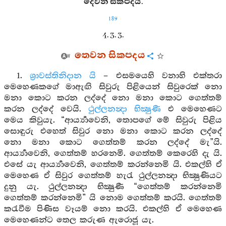
දෙවන සිකපදයි.
189
4. 3. 3.
තෙවන සිකපදය
1.
ශ්‍රාවස්තිනිදාන යි
– එසමයෙහි වනාහි එක්තරා
මෙහෙණකගේ මාඇඟි සිවුරු පිළියෙන් සිවුරෙක් නො
මනා කොට කරන ලද්දේ නො මනා කොට ගෙත්තම්
කරන ලද්දේ වෙයි.
ථුල්ලනන්‍දා භික්‍ෂුණී
එ මෙහෙණට
මෙය කිවුයැ. “ආර්‍ය්‍යාවෙනි, තොපගේ මේ සිවුරු පිළිය
සොඳුරු එහෙත් සිවුර නො මනා කොට කරන ලද්දේ
නො මනා කොට ගෙත්තම් කරන ලද්දේ මැ”යි.
ආර්‍ය්‍යාවෙනි, ගෙත්තම් හරනෙමි. ගෙත්තම් කෙරෙහි දැ යි.
එසේ යැ ආර්‍ය්‍යාවෙනි, ගෙත්තම් කරන්නෙමි යි. එකල්හි ඒ
මෙහෙණ ඒ සිවුර ගෙත්තම් හැරැ ථුල්ලනන්‍දා භික්‍ෂුණියට
දුනු යැ. ථුල්ලනන්‍දා භික්‍ෂුණී “ගෙත්තම් කරන්නෙමි
ගෙත්තම් කරන්නෙමි” යි නොම ගෙත්තම් කරයි. ගෙත්තම්
කරැවීම පිණිස වෑයම් නො කරයි. එකල්හි ඒ මෙහෙණ
මෙහෙණන්ට තෙල කරුණ ඇරොජූ යැ.