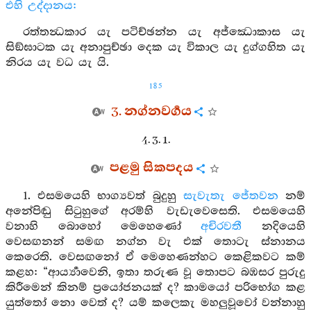
එහි උද්දානය:
රත්තන්‍ධකාර යැ පටිච්ඡන්න යැ අජ්ඣොකාස යැ
සිඞ්ඝාටක යැ අනාපුච්ඡා දෙක යැ විකාල යැ දුග්ගහිත යැ
නිරය යැ වධ යැ යි.
185
3. නග්නවර්‍ගය
4. 3. 1.
පළමු සිකපදය
1. එසමයෙහි භාග්‍යවත් බුදුහු
සැවැතැ
ජේතවන
නම්
අනේපිඬු සිටුහුගේ අරම්හි වැඩැවෙසෙති. එසමයෙහි
වනාහි බොහෝ මෙහෙණෝ
අචිරවතී
නදියෙහි
වෙසඟනන් සමඟ නග්න වැ එක් තොටැ ස්නානය
කෙරෙති. වෙසඟනෝ ඒ මෙහෙණන්හට කෙළිකවට කම්
කළහ: “ආර්‍ය්‍යාවෙනි, ඉතා තරුණ වූ තොපට බඹසර පුරුදු
කිරීමෙන් කිනම් ප්‍රයෝජනයක් ද? කාමයෝ පරිභෝග කළ
යුත්තෝ නො වෙත් ද? යම් කලෙකැ මහලුවූවෝ වන්නාහු