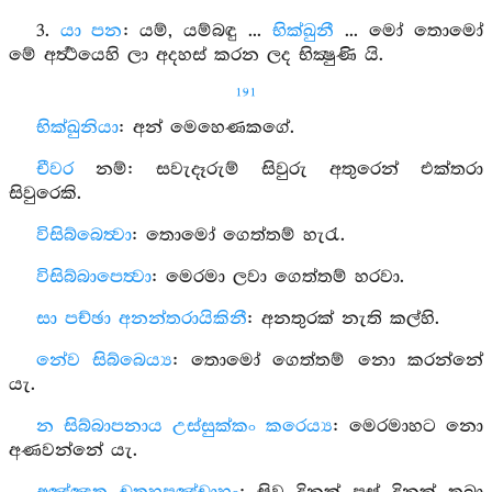
3.
යා පන
: යම්, යම්බඳු ...
භික්ඛුනී
... මෝ තොමෝ
මේ අර්‍ත්‍ථයෙහි ලා අදහස් කරන ලද භික්‍ෂුණි යි.
191
භික්ඛුනියා
: අන් මෙහෙණකගේ.
චීවර
නම්: සවැදෑරුම් සිවුරු අතුරෙන් එක්තරා
සිවුරෙකි.
විසිබ්බෙත්‍වා
: තොමෝ ගෙත්තම් හැරැ.
විසිබ්බාපෙත්‍වා
: මෙරමා ලවා ගෙත්තම් හරවා.
සා පච්ඡා අනන්තරායිකිනී
: අනතුරක් නැති කල්හි.
නේව සිබ්බෙය්‍ය
: තොමෝ ගෙත්තම් නො කරන්නේ
යැ.
න සිබ්බාපනාය උස්සුක්කං කරෙය්‍ය
: මෙරමාහට නො
අණවන්නේ යැ.