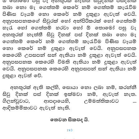
ඕ තොමෝ පසු වැ අනතුරක් නැත්තී සිවුදිනක් පස්දිනක්
තබා නො මැ ගෙත්තම් කෙරේ නම් ගෙත්තම් කැරැවීම
පිණිස වෑයම් නො කෙරේ නම් දුකුළා ඇවැත් වෙයි.
අනුපසපනකගේ සිවුරක් හෝ අන්පිරිකරක් හෝ ගෙත්තම්
හැරැ හෝ ගෙත්තම් හරවා හෝ ඕ තොමෝ පසු වැ
අනතුරක් නැත්තී සිවු දිනක් පස් දිනක් තබා නො මැ
ගෙත්තම් කෙරේ නම් ගෙත්තම් කැරැවීම පිණිස වෑයම්
නො කෙරේ නම් දුකුළා ඇවැත් වෙයි. අනුපසපනක
කෙරෙහි උපසපන් සන් ඇතියා නම් දුකුළා ඇවැත් වෙයි.
අනුපසපනක කෙරෙහි විමති ඇතියා නම් දුකුළා ඇවැත්
වෙයි. අනුපසපනක කෙරෙහි අනුපසපන් සන් ඇතියා නම්
දුකුළා ඇවත් වේ.
අනතුරක් ඇති කල්හි, සොයා නො ලබා නම්, කරන්නී
සිවු දිනක් පස් දිනක් ඉක්මවා නම්, ඇවැත් නැත.
ගිලන්වූවාට, ආපදායෙහි, උම්මත්තිකාවට ...
ආදිකම්මිකාවට ඇවැත් නැති.
තෙවන සිකපද යි.
193