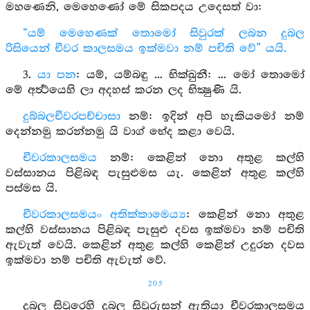
මහණෙනි, මෙහෙණෝ මේ සිකපදය උදෙසත් වා:
“යම් මෙහෙණක් තොමෝ සිවුරක් ලබන දුබල
රිසියෙන් චීවර කාලසමය ඉක්මවා නම් පචිති වේ” යයි.
3.
යා පන
: යම්, යම්බඳු ... භික්ඛුනී: ... මෝ තොමෝ
මේ අර්‍ත්‍ථයෙහි ලා අදහස් කරන ලද භික්‍ෂුණි යි.
දුබ්බලචීවරපච්චාසා
නම්: ඉදින් අපි හැකියමෝ නම්
දෙන්නමු කරන්නමු යි වාග් භේද කළා වෙයි.
චීවරකාලසමය
නම්: කෙළින් නො අතුළ කල්හි
වස්සානය පිළිබඳ පැසුළුමස යැ. කෙළින් අතුළ කල්හි
පස්මස යි.
චීවරකාලසමයං අතික්කාමෙය්‍ය
: කෙළින් නො අතුළ
කල්හි වස්සානය පිළිබඳ පැසුළු දවස ඉක්මවා නම් පචිති
ඇවැත් වෙයි. කෙළින් අතුළ කල්හි කෙළින් උදුරන දවස
ඉක්මවා නම් පචිති ඇවැත් වේ.
205
දුබල සිවුරෙහි දුබල සිවුරුසන් ඇතියා චීවරකාලසමය