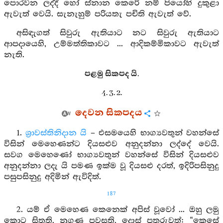
පොරවන ලද්දී හෝ ස්නාන කෙරේ නම් පියෝහි දුකුළා
ඇවැත් වෙයි. සැනැහුම් පරියතැ පචිති ඇවැත් වේ.
අසිඳැගත් සිවුරු ඇතියාට නට සිවුරු ඇතියාට
ආපදායෙහි, උම්මත්තිකාවට ... ආදිකම්මිකාවට ඇවැත්
නැති.
පළමු සිකපද යි.
4. 3. 2.
දෙවන සිකපදය
1.
ශ්‍රාවස්තිනිදාන යි
– එසමයෙහි භාග්‍යවතුන් වහන්සේ
විසින් මෙහෙණන්ට දියසළුව අනුදන්නා ලද්දේ වෙයි.
සවග මෙහෙණෝ භාග්‍යවතුන් වහන්සේ විසින් දියසළුව
අනුදන්නා ලදැ යි පමණ ඉක්ම වූ දියසළු දරත්, ඉදිරිපසිනුදු
පසුපසිනුදු අදිමින් ඇවිදිත්.
187
2. යම් ඒ මෙහෙණ කෙනෙක් අපිස් වූවෝ ... ඔහු ලමු
කොට සිතති, නුගුණ පවසති, දොස් පතුරුවත්: “කෙසේ