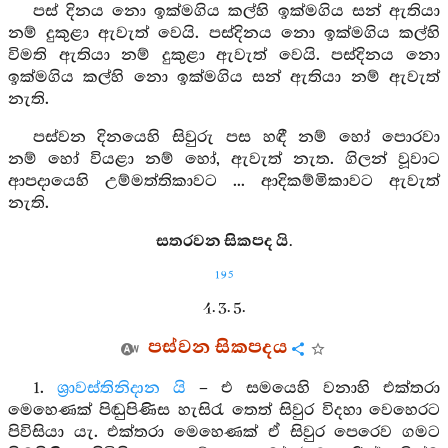
පස් දිනය නො ඉක්මගිය කල්හි ඉක්මගිය සන් ඇතියා
නම් දුකුළා ඇවැත් වෙයි. පස්දිනය නො ඉක්මගිය කල්හි
විමති ඇතියා නම් දුකුළා ඇවැත් වෙයි. පස්දිනය නො
ඉක්මගිය කල්හි නො ඉක්මගිය සන් ඇතියා නම් ඇවැත්
නැති.
පස්වන දිනයෙහි සිවුරු පස හඳී නම් හෝ පොරවා
නම් හෝ වියළා නම් හෝ, ඇවැත් නැත. ගිලන් වූවාට
ආපදායෙහි උම්මත්තිකාවට ... ආදිකම්මිකාවට ඇවැත්
නැති.
සතරවන සිකපද යි.
195
4. 3. 5.
පස්වන සිකපදය
1.
ශ්‍රාවස්තිනිදාන යි
– එ සමයෙහි වනාහි එක්තරා
මෙහෙණක් පිඬුපිණිස හැසිරැ තෙත් සිවුර විදහා වෙහෙරට
පිවිසියා යැ. එක්තරා මෙහෙණක් ඒ සිවුර පෙරෙව ගමට