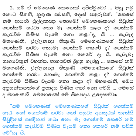
2. යම් ඒ මෙහෙණ කෙනෙක් අපිස්වූවෝ ... ඔහු ලමු
කොට සිතති, නුගුණ පවසති, දොස් පතුරුවත්: “කෙසේ
නම් ආර්‍ය්‍යා ථුල්ලනන්‍දා තොමෝ මෙහෙණකගේ සිවුරක්
ගෙත්තම් හරවා නො මැ ගෙත්තම් කළා ද? ගෙත්තම්
කැරැවීම පිණිස වෑයම් නො කළා”දැ යි ... සැබෑද
මහණෙනි, ථුල්ලනන්‍දා භික්‍ෂුණී මෙහෙණකගේ සිවුරක්
ගෙත්තම් හරවා නොමැ ගෙත්තම් කෙරේ ද? ගෙත්තම්
කැරැවීම පිණිස වෑයම් නො කෙරේ දැ යි. සැබැවැ
භාග්‍යවතුන් වහන්ස. භාග්‍යවත් බුදුහු ගැරහූ ... කෙසේ නම්
මහණෙනි, ථුල්ලනන්‍දා භික්‍ෂුණී මෙහෙණකගේ සිවුරක්
ගෙත්තම් හරවා නොමැ ගෙත්තම් කළා ද? ගෙත්තම්
කැරැවීම පිණිස වෑයම් නො කළා ද? මහණෙනි, මෙය
අප්‍රසන්නයන්ගේ ප්‍රසාදය පිණිස හෝ නො වෙයි ... මෙසේ
ද මහණෙනි, මෙහෙණෝ මේ සිකපදය උදෙසත්වා:
“යම් මෙහෙණක් මෙහෙණකගේ සිවුරක් ගෙත්තම්
හැරැ හෝ ගෙත්තම් හරවා හෝ පසුවැ අනතුරක් නැත්තී
සිවුදිනක් පස්දිනක් තබා නො මැ ගෙත්තම් කෙරේ නම්
ගෙත්තම් කැරැවීම පිණිස වෑයම් නො කෙරේ නම් පචිති
වේ”යැ යි.