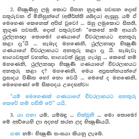
2. භික්‍ෂුණීහු ලමු කොට සිතන නුගුණ පවසන දොස්
පතුරුවන ඒ මිනිසුන්ගේ (අකීර්ත්ති ශබ්දය) ඇසූහු. යම් ඒ
මෙහෙණ කෙනෙක් අපිස් වූවෝ ... ඔහු ලමුකොට සිතති,
නුගුණ පවසති, දොස් පතුරුවත්: “කෙසේ නම් ආර්‍ය්‍යා
ථුල්ලනන්‍දා තොමෝ ගණයාගේ චීවරලාභයට අනතුරු
කළා දැ”යි ... සැබෑද මහණෙනි, ථුල්ලනන්‍දා භික්‍ෂුණී
ගණයාගේ චීවරලාභයට අනතුරු කළා දැ යි. සැබැවැ
භාග්‍යවතුන් වහන්ස, භාග්‍යවත් බුදුහු ගැරහූ ... කෙසේ නම්
මහණෙනි, ථුල්ලනන්‍දා භික්‍ෂුණී ගණයාගේ චීවරලාභයට
අනතුරු කළා ද? මහණෙනි, මෙය අප්‍රසන්නයන්ගේ
ප්‍රසාදය පිණිස හෝ නො වෙයි ... මෙසේ ද මහණෙනි,
මෙහෙණෝ මේ සිකපදය උදෙසත්වා:
“යම් මෙහෙණක් ගණයාගේ චීවරලාභයට අනතුරු
කෙරේ නම් පචිති වේ” යයි.
3.
යා පන
: යම්, යම්බඳු ...
භික්ඛුනී
... මො තොමෝ
මේ අර්‍ත්‍ථයෙහි ලා අදහස් කරන ලද භික්‍ෂුණියයි.
ගණ
නම්: භික්‍ෂුණී සංඝයා කියනු ලැබේ.