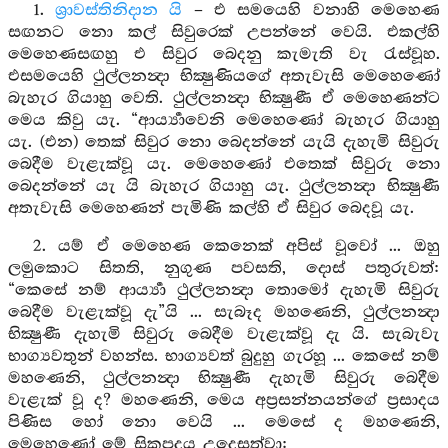
1.
ශ්‍රාවස්තිනිදාන යි
– එ සමයෙහි වනාහි මෙහෙණ
සඟනට නො කල් සිවුරෙක් උපන්නේ වෙයි. එකල්හි
මෙහෙණසඟහු එ සිවුර බෙදනු කැමැති වැ රැස්වූහ.
එසමයෙහි ථුල්ලනන්‍දා භික්‍ෂුණියගේ අතැවැසි මෙහෙණෝ
බැහැර ගියාහු වෙති. ථුල්ලනන්‍දා භික්‍ෂුණී ඒ මෙහෙණන්ට
මෙය කිවු යැ. “ආර්‍ය්‍යාවෙනි මෙහෙණෝ බැහැර ගියාහු
යැ. (එන) තෙක් සිවුර නො බෙදන්නේ යැයි දැහැමි සිවුරු
බෙදීම වැළැක්වූ යැ. මෙහෙණෝ එතෙක් සිවුරු නො
බෙදන්නේ යැ යි බැහැර ගියාහු යැ. ථුල්ලනන්‍දා භික්‍ෂුණී
අතැවැසි මෙහෙණන් පැමිණි කල්හි ඒ සිවුර බෙදවූ යැ.
2. යම් ඒ මෙහෙණ කෙනෙක් අපිස් වූවෝ ... ඔහු
ලමුකොට සිතති, නුගුණ පවසති, දොස් පතුරුවත්:
“කෙසේ නම් ආර්‍ය්‍යා ථුල්ලනන්‍දා තොමෝ දැහැමි සිවුරු
බෙදීම වැළැක්වූ දැ”යි ... සැබෑද මහණෙනි, ථුල්ලනන්‍දා
භික්‍ෂුණී දැහැමි සිවුරු බෙදීම වැළැක්වූ දැ යි. සැබැවැ
භාග්‍යවතුන් වහන්ස. භාග්‍යවත් බුදුහු ගැරහූ ... කෙසේ නම්
මහණෙනි, ථුල්ලනන්‍දා භික්‍ෂුණී දැහැමි සිවුරු බෙදීම
වැළැක් වූ ද? මහණෙනි, මෙය අප්‍රසන්නයන්ගේ ප්‍රසාදය
පිණිස හෝ නො වෙයි ... මෙසේ ද මහණෙනි,
මෙහෙණෝ මේ සිකපදය උදෙසත්වා: