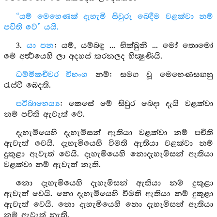
“යම් මෙහෙණක් දැහැමි සිවුරු බෙදීම වළක්වා නම්
පචිති වේ” යයි.
3.
යා පන
: යම්, යම්බඳු ... භික්ඛුනී ... මෝ තොමෝ
මේ අර්‍ත්‍ථයෙහි ලා අදහස් කරනලද භික්‍ෂුණියි.
ධම්මිකචීවර විභංග
නම්: සමග වූ මෙහෙණසඟහු
රැස්වී බෙදති.
පටිබාහෙය්‍ය
: කෙසේ මේ සිවුර බෙදා දැයි වළක්වා
නම් පචිති ඇවැත් වේ.
දැහැමියෙහි දැහැමිසන් ඇතියා වළක්වා නම් පචිති
ඇවැත් වෙයි. දැහැමියෙහි විමති ඇතියා වළක්වා නම්
දුකුළා ඇවැත් වෙයි. දැහැමියෙහි නොදැහැමිසන් ඇතියා
වළක්වා නම් ඇවැත් නැති.
නො දැහැමියෙහි දැහැමිසන් ඇතියා නම් දුකුළා
ඇවැත් වෙයි. නො දැහැමියෙහි විමති ඇතියා නම් දුකුළා
ඇවැත් වෙයි. නො දැහැමියෙහි නො දැහැමිසන් ඇතියා
නම් ඇවැත් නැති.