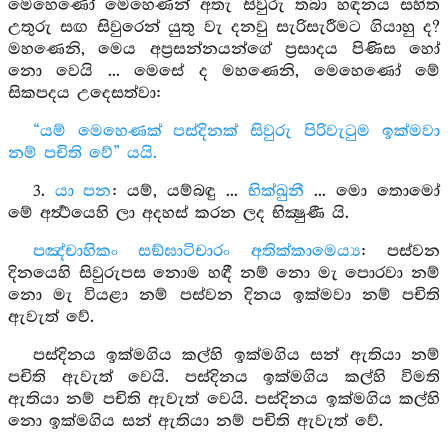
මෙහෙණෝ මෙහෙණන් අතැ සිවුරු තබා හඳනය සහිත
උතුරු සඟ සිවුරෙන් යුතු වැ දනවු සැරිසැරීමට ගියාහු ද?
මහණෙනි, මෙය අප්‍රසන්නයන්ගේ ප්‍රසාදය පිණිස හෝ
නො වෙයි ... මෙසේ ද මහණෙනි, මෙහෙණෝ මේ
සිකපදය උදෙසත්වා:
“යම් මෙහෙණක් පස්දිනක් සිවුරු පිරිවැටුම ඉක්මවා
නම් පචිති වේ” යයි.
3.
යා පන
: යම්, යම්බඳු ...
භික්ඛුනී
... මො තොමෝ
මේ අර්‍ත්‍ථයෙහි ලා අදහස් කරන ලද භික්‍ෂුණී යි.
පඤ්චාහිකං සඞ්ඝාටිචාරං අතික්කාමෙය්‍ය
: පස්වන
දිනයෙහි සිවුරුපස නොම හඳී නම් නො මැ පොරවා නම්
නො මැ වියළා නම් පස්වන දිනය ඉක්මවා නම් පචිති
ඇවැත් වේ.
පස්දිනය ඉක්මගිය කල්හි ඉක්මගිය සන් ඇතියා නම්
පචිති ඇවැත් වෙයි. පස්දිනය ඉක්මගිය කල්හි විමති
ඇතියා නම් පචිති ඇවැත් වෙයි. පස්දිනය ඉක්මගිය කල්හි
නො ඉක්මගිය සන් ඇතියා නම් පචිති ඇවැත් වේ.