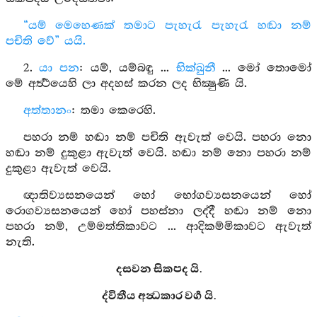
“යම් මෙහෙණක් තමාට පැහැරැ පැහැරැ හඬා නම්
පචිති වේ” යයි.
2.
යා පන
: යම්, යම්බඳු ...
භික්ඛුනී
... මෝ තොමෝ
මේ අර්‍ත්‍ථයෙහි ලා අදහස් කරන ලද භික්‍ෂුණි යි.
අත්තානං
: තමා කෙරෙහි.
පහරා නම් හඬා නම් පචිති ඇවැත් වෙයි. පහරා නො
හඬා නම් දුකුළා ඇවැත් වෙයි. හඬා නම් නො පහරා නම්
දුකුළා ඇවැත් වෙයි.
ඥාතිව්‍යසනයෙන් හෝ භෝගව්‍යසනයෙන් හෝ
රොගව්‍යසනයෙන් හෝ පහස්නා ලද්දී හඬා නම් නො
පහරා නම්, උම්මත්තිකාවට ... ආදිකම්මිකාවට ඇවැත්
නැති.
දසවන සිකපද යි.
ද්විතීය අන්‍ධකාර වර්‍ග යි.