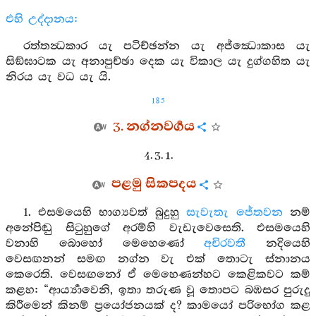
එහි උද්දානය:
රත්තන්‍ධකාර යැ පටිච්ඡන්න යැ අජ්ඣොකාස යැ
සිඞ්ඝාටක යැ අනාපුච්ඡා දෙක යැ විකාල යැ දුග්ගහිත යැ
නිරය යැ වධ යැ යි.
185
3. නග්නවර්‍ගය
4. 3. 1.
පළමු සිකපදය
1. එසමයෙහි භාග්‍යවත් බුදුහු
සැවැතැ
ජේතවන
නම්
අනේපිඬු සිටුහුගේ අරම්හි වැඩැවෙසෙති. එසමයෙහි
වනාහි බොහෝ මෙහෙණෝ
අචිරවතී
නදියෙහි
වෙසඟනන් සමඟ නග්න වැ එක් තොටැ ස්නානය
කෙරෙති. වෙසඟනෝ ඒ මෙහෙණන්හට කෙළිකවට කම්
කළහ: “ආර්‍ය්‍යාවෙනි, ඉතා තරුණ වූ තොපට බඹසර පුරුදු
කිරීමෙන් කිනම් ප්‍රයෝජනයක් ද? කාමයෝ පරිභෝග කළ