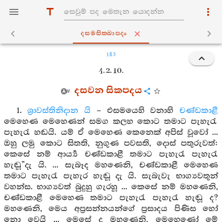
දසමසික‍්ඛාපදං
183
4. 2. 10.
දසවන සිකපදය
1.
ශ්‍රාවස්තිනිදාන යි
– එසමයෙහි වනාහි
චණ්ඩකාළී
මෙහෙණ මෙහෙණන් සමග කලහ කොට තමාට පැහැරැ
පැහැරැ හඬයි. යම් ඒ මෙහෙණ කෙනෙක් අපිස් වූවෝ ...
ඔහු ලමු කොට සිතති, නුගුණ පවසති, දොස් පතුරුවත්:
කෙසේ නම් ආර්‍ය්‍ය චණ්ඩකාළී තමාට පැහැරැ පැහැරැ
හැඬූ”දැ යි. ... සැබෑද මහණෙනි, චණ්ඩකාළී මෙහෙණ
තමාට පැහැරැ පැහැර හැඬූ දැ යි. සැබැවැ භාග්‍යවතුන්
වහන්ස. භාග්‍යවත් බුදුහු ගැරහූ ... කෙසේ නම් මහණෙනි,
චණ්ඩකාළී මෙහෙණ තමාට පැහැරැ පැහැරැ හැඬූ ද?
මහණෙනි, මෙය අප්‍රසන්නයන්ගේ ප්‍රසාදය පිණිස හෝ
නො වෙයි ... මෙසේ ද මහණෙනි, මෙහෙණෝ මේ