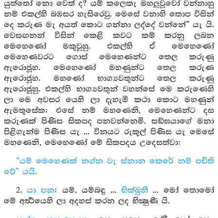
යුත්තෝ නො වෙත් ද? යම් කලෙකැ මහලුවූවෝ වන්නාහු
නම් එකල්හි බඹසර හැසිරෙවු. මෙසේ වනාහි තොප විසින්
දෙ කරුණ මැ අයත් කොට ගන්නා ලද්දේ වන්නේ” යැ යි.
වෙසඟනන් විසින් කෙළි කවට කම් කරනු ලබන
මෙහෙණෝ මකුවූහු. එකල්හි ඒ මෙහෙණෝ
මෙහෙණවරට ගොස් මෙහෙණන්ට තෙල කරුණු
ඇරොජූහ. මෙහෙණෝ මහණුන්ට තෙල කරුණ
ඇරොජූහ. මහණෝ භාග්‍යවතුන්ට තෙල කරුණු
ඇරොජූහු. එකල්හි භාග්‍යවතුන් වහන්සේ මෙ කරුණෙහි
ලා මෙ අවසර යෙහි ලා දැහැමි කථා කොට මහණුන්
ඇමතූසේක: එසේ නම් මහණෙනි, මෙහෙණන්ට දස
කරුණක් පිණිස සිකපද පනවන්නෙමි. සඞ්ඝයාගේ මනා
පිළිගැන්ම පිණිස යැ ... විනයට රුකුල් පිණිස යැ මෙසේ
මහණෙනි, මෙහෙණෝ මේ සිකපදය උදෙසත්වා:
“යම් මෙහෙණක් නග්න වැ ස්නාන කෙරේ නම් පචිති
වේ” යයි.
2.
යා පන
: යම්, යම්බඳු ...
භික්ඛුනී
... මෝ තොමෝ
මේ අර්‍ත්‍ථයෙහි ලා අදහස් කරන ලද භික්‍ෂුණී යි.