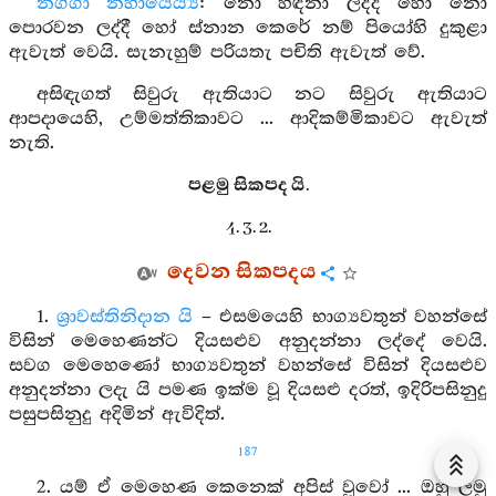
නග්ගා නහායෙය්‍ය
: නො හඳනා ලද්දී හෝ නො
පොරවන ලද්දී හෝ ස්නාන කෙරේ නම් පියෝහි දුකුළා
ඇවැත් වෙයි. සැනැහුම් පරියතැ පචිති ඇවැත් වේ.
අසිඳැගත් සිවුරු ඇතියාට නට සිවුරු ඇතියාට
ආපදායෙහි, උම්මත්තිකාවට ... ආදිකම්මිකාවට ඇවැත්
නැති.
පළමු සිකපද යි.
4. 3. 2.
දෙවන සිකපදය
1.
ශ්‍රාවස්තිනිදාන යි
– එසමයෙහි භාග්‍යවතුන් වහන්සේ
විසින් මෙහෙණන්ට දියසළුව අනුදන්නා ලද්දේ වෙයි.
සවග මෙහෙණෝ භාග්‍යවතුන් වහන්සේ විසින් දියසළුව
අනුදන්නා ලදැ යි පමණ ඉක්ම වූ දියසළු දරත්, ඉදිරිපසිනුදු
පසුපසිනුදු අදිමින් ඇවිදිත්.
187
2. යම් ඒ මෙහෙණ කෙනෙක් අපිස් වූවෝ ... ඔහු ලමු