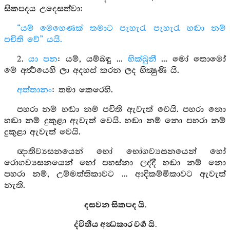
සිකපදය උදෙසත්වා:
“යම් මෙහෙණක් තමාට පැහැරැ පැහැරැ හඬා නම්
පචිති වේ” යයි.
2.
යා පන
: යම්, යම්බඳු ...
භික්ඛුනී
... මෝ තොමෝ
මේ අර්‍ත්‍ථයෙහි ලා අදහස් කරන ලද භික්‍ෂුණි යි.
අත්තානං
: තමා කෙරෙහි.
පහරා නම් හඬා නම් පචිති ඇවැත් වෙයි. පහරා නො
හඬා නම් දුකුළා ඇවැත් වෙයි. හඬා නම් නො පහරා නම්
දුකුළා ඇවැත් වෙයි.
ඥාතිව්‍යසනයෙන් හෝ භෝගව්‍යසනයෙන් හෝ
රොගව්‍යසනයෙන් හෝ පහස්නා ලද්දී හඬා නම් නො
පහරා නම්, උම්මත්තිකාවට ... ආදිකම්මිකාවට ඇවැත්
නැති.
දසවන සිකපද යි.
ද්විතීය අන්‍ධකාර වර්‍ග යි.