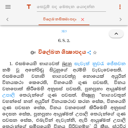
විලෙඛනසික‍්ඛාපදං
385
6. 8. 2.
විලේඛන ශික්‍ෂාපදය
1. එසමයෙහි භාග්‍යවත් බුදුහු
සැවැත් නුවරැ
ජේතවන
නම් වූ අනේපිඬු සිටුහුගේ අරම්හි වැඩැවෙසෙති.
එසමයෙහි වනාහි භාග්‍යවත්හු නොයෙක් අයුරින්
විනයකථා කෙරෙති, විනයෙහි ගුණ පවසති, විනය
වනපොත් කිරීමෙහි අනුසස් පවසති, පුනපුනා ආයුෂ්මත්
උපාලි
තෙරුන්ගේ ගුණ පවසත්. භික්‍ෂූහු “භාග්‍යවතුන්
වහන්සේ නන් අයුරින් විනයකථාව කරන සේක, විනයෙහි
ගුණ පවසන සේක, විනය වනපොත් කිරීමෙහි අනුසස්
දෙසන සේක, පුනපුනා ආයුෂ්මත් උපාලි තෙරුන්ගේ ගුණ
පවසන සේක, එබැවින් ඇවැත්නි, ඇපි ආයුෂ්මත් උපාලි
තෙරුන්ගේ සමීපයෙහි විනය පිරිවහම්හ’ යි කීහු. ස්ථවිර