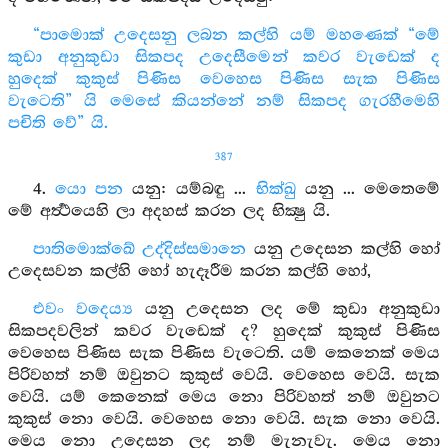
“පාමොක් උදෙසනු ලබන කල්හි යම් මහණෙක් “මේ
කුඩා අනුකුඩා සිකපද උදෙසීමෙන් කවර වැඩෙක් ද
හුදෙක් කුකුස් පිණිස වෙහෙස පිණිස සැක පිණිස
වැටෙති” යි මෙසේ කියන්නේ නම් සිකපද ගැරහීමෙහි
පචිති වේ” යි.
387
4.
යො පන
යනු: යම්බඳු ...
භික්ඛු
යනු ... මෙතෙමේ
මේ අර්‍ත්‍ථයෙහි ලා අදහස් කරන ලද භික්‍ෂු යි.
පාතිමොක්ඛේ උද්දිස්සමානෙ
යනු උදෙසන කල්හි හෝ
උදෙසවන කල්හි හෝ හැදෑරීම කරන කල්හි හෝ,
එවං වදෙය්‍ය
යනු උදෙසන ලද මේ කුඩා අනුකුඩා
සිකපදවලින් කවර වැඩෙක් ද? හුදෙක් කුකුස් පිණිස
වෙහෙස පිණිස සැක පිණිස වැටෙති. යම් කෙනෙක් මෙය
පිරිවහත් නම් ඔවුනට කුකුස් වෙයි. වෙහෙස වෙයි. සැක
වෙයි. යම් කෙනෙක් මෙය නො පිරිවහත් නම් ඔවුනට
කුකුස් නො වෙයි. වෙහෙස නො වෙයි. සැක නො වෙයි.
මෙය නො උදෙසන ලද නම් මැනැවැ. මෙය නො