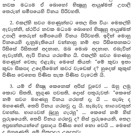
නවක මධ්‍යම ඒ බොහෝ භික්‍ෂූහු ආයුෂ්මත් උපාලි
තෙරුන් සමීපයෙහි විනය පිරිවහති.
2. එකල්හි සවග මහණුන්හට තෙල සිත විය: මෙකල්හි
ඇවැත්නි, ස්ථවිර නවක මධ්‍යම බොහෝ භික්‍ෂූහු ආයුෂ්මත්
උපාලි තෙරුන් සමීපයෙහි විනය පිරිවහති. ඉදින් මොහු
විනයෙහි දැනුමැතියෝ වන්නාහු නම් අප රිසිතෙනකට
රිසිසේ රිසිතාක් අදනාහ, ඔබ මොබ අදනාහ. එබැවින්
ඇවැත්නි, ඇපි විනය ගරහම්හ යි. එකල්හි සවග මහණහු
මහණුන් වෙතැ එළැඹැ මෙසේ කියත්: “මේ කුඩා ඉතා
කුඩා සිකපද උදෙසීමෙන් කවර වැඩෙක් ද? හුදෙක් කුකුස්
පිණිස වෙහෙස පිණිස සැක පිණිස වැටෙති යි.
3. යම් ඒ භික්‍ෂු කෙනෙක් අපිස් වූවෝ ... ඔහු ලමු
කොට සිතති, නුගුණ පවසති, දොස් පතුරුවත්: “කෙසේ
නම් සවග මහණහු විනය ගරහත් දැ යි ... සැබෑ ද
මහණෙනි, තෙපි විනය ගරහවු දැ යි. සැබැවැ භාග්‍යවතුන්
වහන්ස. භාග්‍යවත් බුදුහු ගැරහූ” ... කෙසේ නම් හිස්
පුරුෂයෙනි, තෙපි විනය ගරහවු ද? හිස් පුරුෂයෙනි, තෙල
අප්‍රසන්නයන්ගේ ප්‍රසාදය පිණිස හෝ නො වෙයි ... මෙසේ
ද මහණෙනි, මේ සිකපදය උදෙසවු: