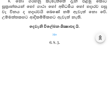
8. නො ගරහනු කැමැත්තේ දැන් පළමු කොට
සූත්‍රාන්තයන් හෝ ගාථා හෝ අභිධර්‍මය හෝ හදාරව පසු
වැ විනය ද හදාරවයි බෙණේ නම් ඇවැත් නො වේ.
උම්මත්තකහට ආදිකම්මිකහට ඇවැත් නැති.
දෙවැනි විලේඛන ශික්‍ෂාපද යි.
389
6. 8. 3.
මෝහන ශික්‍ෂාපදය
1. එසමයෙහි භාග්‍යවත් බුදුහු
සැවැත් නුවරැ
අනේපිඬු
සිටුහුගේ
ජේතවන
අරම්හි වැඩැවෙසෙති. එසමයෙහි සවග
මහණහු පනත් විකුම් කොට නො දැනීමෙන් අවන්හ යි
දනිත්වා යි පාමොක් උදෙසනු ලබන කල්හි මෙසේ කියත්;
“මේ ශික්‍ෂාපදධර්‍මය ද විනය ශික්‍ෂායෙහි ආයේ යැ විනය
ශික්‍ෂායෙහි ඇතුළත් යැ අඩමසක් පාසා උදෙසීමට
පැමිණේ යි මෙ දැන් මැ ඇපි දනුම්හ”යි.
2. යම් ඒ භික්‍ෂු කෙනෙක් අපිස් වූවෝ ... ඔහු ලමු