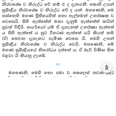
නිරවශේෂ ව නිරුද්ධ වේ නම් එ ද දැනගනී. කොහි උපන්
සුඛින්‍ද්‍රිය නිරවශේෂ ව නිරුද්ධ වේ ද යත්: මහණෙනි, මෙ
සස්නෙහි මහණ ප්‍රීතියෙහිත් නො ඇල්මෙන් උපේක්‍ෂක ව
වෙසෙයි. සිහි ඇත්තේත් මනා දැනුම් ඇත්තේත් කයින්
සුවත් විඳියි. ආර්‍ය්‍යයෝ යම් ඒ දැහැනක් උපේක්‍ෂා ඇත්තේ
ය සිහි ඇත්තේ ය සුව විහරණ ඇත්තේ යයි කියත් නම්
(ඒ) තෙවන දැහැනට පැමිණ වෙසෙ යි. මෙහි උපන්
සුඛින්‍ද්‍රිය නිරවශේෂ ව නිරුද්ධ වෙයි. මහණෙනි, මේ
මහණ සුඛින්‍ද්‍රියයේ නිරෝධය දත්තේ ය. ඒ බැව් පිණිස සිත
එළවා යි කියනු ලැබේ.
383
මහණෙනි, මෙහි නො පමා ව කෙලෙස් තවන වැර
ඇති ව නිවන් පිණිස මෙහෙයූ සිත් ඇති ව වෙසෙන
මහණහට සෝමනස්සින්‍ද්‍රිය උපදී. හෙතෙමේ මෙසේ
දැනගනි: මට මේ සෝමනස්සින්‍ද්‍රිය උපන. එ ද නිමිති
සහිත ය. නිදාන සහිත ය. සංස්කාර සහිත ය, ප්‍රත්‍යය
සහිත ය. ඒ සෝමනස්සින්‍ද්‍රිය නිමිති රහිත ව නිදාන රහිත
ව සංස්කාර රහිත ව ප්‍රත්‍යය රහිත ව උපදනේ ය යන
මෙකරුණ ඒකාන්තයෙන් නැත්තේ ය. හෙතෙමේ