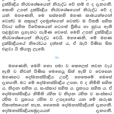
දුක්ඛින්‍ද්‍රිය නිරවශේෂයෙන් නිරුද්ධ වේ නම් එ ද දැනගනී.
කොහි උපන් දුක්ඛින්‍ද්‍රිය නිරවශේෂයෙන් නිරුද්ධ වේ ද
යත්: මහණෙනි, මෙ සස්නෙහි මහණ කාමයන්ගෙන්
වෙන්ව ම අකුසල් දහමුන්ගෙන් වෙන්ව ම විතර්‍ක සහිත
විචාර සහිත විවේකයෙන් හටගත් ප්‍රීතිය හා සුවය ඇති
පළමුවන දැහැනට පැමිණ වෙසේ. මෙහි උපන් දුක්ඛින්‍ද්‍රිය
නිරවශේෂයෙන් නිරුද්ධ වෙයි. මහණෙනි, මේ මහණ
දුක්ඛින්‍ද්‍රියයේ නිරෝධය දත්තේ ය, ඒ බැව් පිණිස සිත
එළවා යි කියනු ලැබේ.
381
මහණෙනි, මෙහි නො පමා ව කෙලෙස් තවන වැර
ඇති ව නිවන් පිණිස මෙහෙයූ සිත් ඇති ව වෙසෙන
මහණහට දෝමනස්සින්‍ද්‍රිය උපදී. හෙතෙමේ මෙසේ
දැනගනී. මට මේ දෝමනස්සින්‍ද්‍රිය උපන. එ ද නිමිති සහිත
ය. නිදාන සහිත ය. සංස්කාර සහිත ය. ප්‍රත්‍යය සහිත ය. ඒ
දෝමනස්සින්‍ද්‍රිය නිමිති රහිත ව නිදාන රහිත ව සංස්කාර
රහිත ව ප්‍රත්‍යය රහිත ව උපදනේය යන මේ කරුණ
ඒකාන්තයෙන් නැත. හෙතෙම දෝමනස්සින්‍ද්‍රියත් දැනගනී.
දෝමනස්සින්‍ද්‍රියසමුදයයත් දැනගනී.