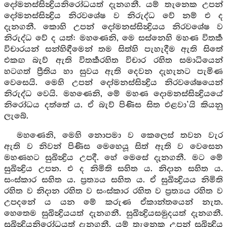
දෝමනස්සින්‍ද්‍රියනිරෝධයත් දැනගනී. යම් තැනෙක උපන්
දෝමනස්සින්‍ද්‍රිය නිරවශේෂ ව නිරුද්ධ වේ නම් එ ද
දැනගනී. කොහි උපන් දෝමනස්සින්‍ද්‍රියය නිරවශේෂ ව
නිරුද්ධ වේ ද යත්: මහණෙනි, මෙ සස්නෙහි මහණ විතර්‍ක
විචාරයන් සන්හිඳීමෙන් තම සිත්හි පැහැදීම ඇති සිතේ
එකඟ බැව් ඇති විතර්‍කරහිත විචාර රහිත සමාධියෙන්
හටගත් ප්‍රීතිය හා සුවය ඇති දෙවන දැහැනට පැමිණ
වෙසෙයි. මෙහි උපන් දෝමනස්සින්‍ද්‍රිය නිරවශේෂයෙන්
නිරුද්ධ වෙයි. මහණෙනි, මේ මහණ දොමනස්සින්‍ද්‍රියයේ
නිරෝධය දත්තේ ය. ඒ බැව් පිණිස සිත එළවා’යි කියනු
ලැබේ.
මහණෙනි, මෙහි නොපමා ව කෙලෙස් තවන වැර
ඇති ව නිවන් පිණිස මෙහෙයූ සිත් ඇති ව වෙසෙන
මහණහට සුඛින්‍ද්‍රිය උපදී. හේ මෙසේ දැනගනී. මට මේ
සුඛින්‍ද්‍රිය උපන. එ ද නිමිති සහිත ය. නිදාන සහිත ය.
සංස්කාර සහිත ය. ප්‍රත්‍යය සහිත ය. ඒ සුඛින්‍ද්‍රියය නිමිති
රහිත ව නිදාන රහිත ව සංස්කාර රහිත ව ප්‍රත්‍යය රහිත ව
උපදනේ ය යන මේ කරුණ ඒකාන්තයෙන් නැත.
හෙතෙම සුඛින්‍ද්‍රියයත් දැනගනී. සුඛින්‍ද්‍රියසමුදයත් දැනගනී.
සුඛින්‍ද්‍රියනිරෝධයත් දැනගනී. යම් තැනෙක උපන් සුඛින්‍ද්‍රිය