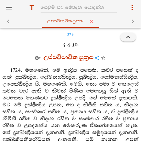
උප‍්පටිපාටිකසුත‍්තං
379
4. 4. 10.
උප්පටිපාටික සූත්‍රය
1724. මහණෙනි, මේ ඉන්‍ද්‍රිය පසෙකි. කවර පසෙක් ද
යත්: දුක්ඛින්‍ද්‍රිය, දෝමනස්සින්‍ද්‍රිය, සුඛින්‍ද්‍රිය, සෝමනස්සින්‍ද්‍රිය,
උපෙක්ඛින්‍ද්‍රිය යි. මහණෙනි, මෙහි, නො පමා ව කෙලෙස්
තවන වැර ඇති ව නිවන් පිණිස මෙහෙයූ සිත් ඇති ව
වෙසෙන මහණහට දුක්ඛින්‍ද්‍රිය උපදී. හේ මෙසේ දැනගනී.
මට මේ දුක්ඛින්‍ද්‍රිය උපන, හෙ ද නිමිති සහිත ය, නිදාන
සහිත ය, සංස්කාර සහිත ය, ප්‍රත්‍යය සහිත ය, ඒ දුක්ඛින්‍ද්‍රිය
නිමිති රහිත ව නිදාන රහිත ව සංස්කාර රහිත ව ප්‍රත්‍යය
රහිත ව උපදනේය යන මෙකරුණ ඒකාන්තයෙන් නැත.
හේ දුක්ඛින්‍ද්‍රියයත් දැනගනී. දුක්ඛින්‍ද්‍රිය සමුදයයත් දැනගනී.
දුක්ඛින්‍ද්‍රියනිරෝධයත් දැනගනී. යම් තැනක උපන්