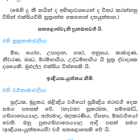
(මෙහි දු කී නයින් ද අභිඥාවශයෙන් ද විතර කරන්නහු
විසින් එක්සියවිසි සූත්‍රාන්ත කෙනෙන් දතයුත්තාහ.)
සතළොස්වැනි පුනඔඝවර්‍ග යි.
එහි සූත්‍රනාමාවලිය:
ඕඝ, යෝග, උපාදාන, ගන්‍ථ, අනුසය, කාමගුණ,
නීවරණ, ඛන්‍ධ, ඕරම්භාගිය, උද්ධම්භාගිය යි සූත්‍ර ද්වාදශක
දශයෙකි. මුළුල්ල එක්සිය විස්සෙකි යි.
ඉන්‍ද්‍රියසංයුත්තය නිමි.
එහි වර්‍ගනාමාවලිය:
සුද්ධක, මුදුතර, ඡළින්‍ද්‍රිය වර්‍ගයෝ සුඛින්‍ද්‍රිය ජරාවර්‍ග දෙක
සමග පසෙක් වේ. (නැවත) සූකරඛත, සම්බෝධි,
ගඞ්ගාපෙය්‍යාල, අප්පමාද, බලකරණිය, ඒසනා, ඕඝවර්‍ගයෝ
වෙති. ඔහු පුනගඞ්ගාපෙය්‍යාල ආදි පසත් සමග
(ඉන්‍ද්‍රියසංයුත්තයෙහි) වර්‍ග සතළොසෙකි වේ යි.