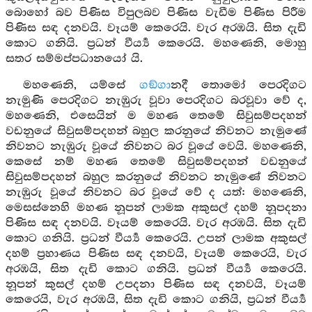
බොහෝ බව පිණිස විපුලබව පිණිස වැඩීම පිණිස පිරීම
පිණිස සඳ දනවයි. වෑයම් කෙරෙයි. වැර අරඹයි. සිත දැඩි
කොට ගනියි. ප්‍රධන් වීර්‍ය්‍ය කෙරෙයි. මහණෙනි, මොහු
සතර සම්මප්පධානයෝ යි.
මහණෙනි, යම්සේ
ගඞ්ගා
නදී තොමෝ පෙරදිගට
නැමුණි පෙරදිගට නැඹුරු වූවා පෙරදිගට බරවූවා වේ ද,
මහණෙනි, එසෙයින් ම මහණ තෙමේ සිවුසම්පදහන්
වඩනුයේ සිවුසම්පදහන් බහුල කරනුයේ නිවනට නැමුණේ
නිවනට නැඹුරු වූයේ නිවනට බර වූයේ වෙයි. මහණෙනි,
කෙසේ නම් මහණ තෙමේ සිවුසම්පදහන් වඩනුයේ
සිවුසම්පදහන් බහුල කරනුයේ නිවනට නැමුණේ නිවනට
නැඹුරු වූයේ නිවනට බර වූයේ වේ ද යත්: මහණෙනි,
මෙසස්නෙහි මහණ නූපන් ලාමක අකුසල් දහම් නූපදනා
පිණිස සඳ දනවයි. වෑයම් කෙරෙයි. වැර අරඹයි. සිත දැඩි
කොට ගනියි. ප්‍රධන් වීර්‍ය්‍ය කෙරෙයි. උපන් ලාමක අකුසල්
දහම් ප්‍රහාණය පිණිස සඳ දනවයි, වෑයම් කෙරෙයි, වැර
අරඹයි, සිත දැඩි කොට ගනියි. ප්‍රධන් වීර්‍ය්‍ය කෙරෙයි.
නූපන් කුසල් දහම් උපදනා පිණිස සඳ දනවයි, වෑයම්
කෙරෙයි, වැර අරඹයි, සිත දැඩි කොට ගනියි, ප්‍රධන් වීර්‍ය්‍ය