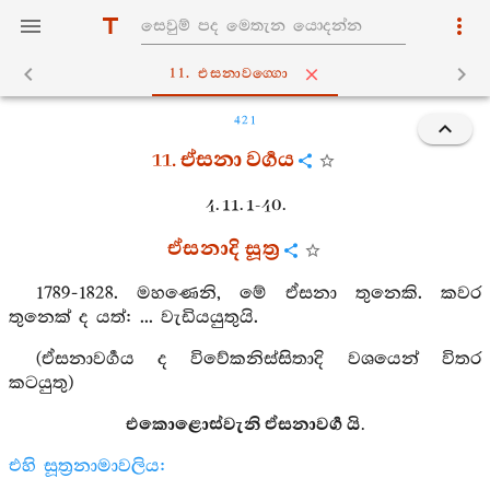
11. එසනාවග‍්ගො
421
11. ඒසනා වර්‍ගය
4. 11. 1-40.
ඒසනාදි සූත්‍ර
1789-1828. මහණෙනි, මේ ඒසනා තුනෙකි. කවර
තුනෙක් ද යත්: ... වැඩියයුතුයි.
(ඒසනාවර්‍ගය ද විවේකනිස්සිතාදි වශයෙන් විතර
කටයුතු)
එකොළොස්වැනි ඒසනාවර්‍ග යි.
එහි සූත්‍රනාමාවලිය: