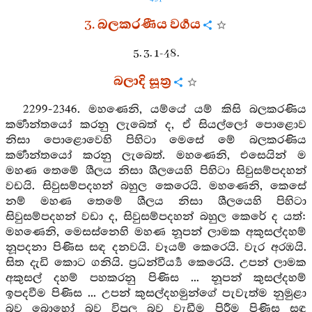
3. බලකරණීය වර්‍ගය
5. 3. 1-48.
බලාදි සූත්‍ර
2299-2346. මහණෙනි, යම්යේ යම් කිසි බලකරණිය
කර්‍මාන්තයෝ කරනු ලැබෙත් ද, ඒ සියල්ලෝ පොළොව
නිසා පොළොවෙහි පිහිටා මෙසේ මේ බලකරණිය
කර්‍මාන්තයෝ කරනු ලැබෙත්. මහණෙනි, එසෙයින් ම
මහණ තෙමේ ශීලය නිසා ශීලයෙහි පිහිටා සිවුසම්පදහන්
වඩයි. සිවුසම්පදහන් බහුල කෙරෙයි. මහණෙනි, කෙසේ
නම් මහණ තෙමේ ශීලය නිසා ශීලයෙහි පිහිටා
සිවුසම්පදහන් වඩා ද, සිවුසම්පදහන් බහුල කෙරේ ද යත්:
මහණෙනි, මෙසස්නෙහි මහණ නූපන් ලාමක අකුසල්දහම්
නූපදනා පිණිස සඳ දනවයි. වෑයම් කෙරෙයි. වැර අරඹයි.
සිත දැඩි කොට ගනියි. ප්‍රධන්වීර්‍ය්‍ය කෙරෙයි. උපන් ලාමක
අකුසල් දහම් පහකරනු පිණිස ... නූපන් කුසල්දහම්
ඉපදවීම පිණිස ... උපන් කුසල්දහමුන්ගේ පැවැත්ම නුමුළා
බව බොහෝ බව විපුල බව වැඩීම පිරීම පිණිස සඳ