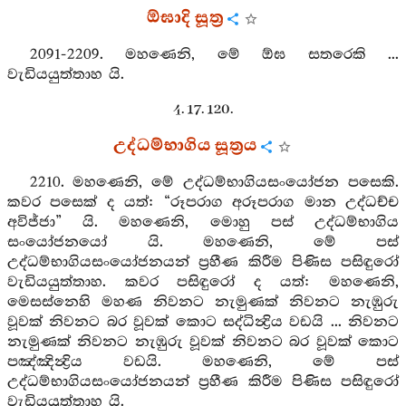
ඕඝාදි සූත්‍ර
2091-2209. මහණෙනි, මේ ඕඝ සතරෙකි ...
වැඩියයුත්තාහ යි.
4. 17. 120.
උද්ධම්භාගිය සූත්‍රය
2210. මහණෙනි, මේ උද්ධම්භාගියසංයෝජන පසෙකි.
කවර පසෙක් ද යත්: “රූපරාග අරූපරාග මාන උද්ධච්ච
අවිජ්ජා” යි. මහණෙනි, මොහු පස් උද්ධම්භාගිය
සංයෝජනයෝ යි. මහණෙනි, මේ පස්
උද්ධම්භාගියසංයෝජනයන් ප්‍රහීණ කිරීම පිණිස පසිඳුරෝ
වැඩියයුත්තාහ. කවර පසිඳුරෝ ද යත්: මහණෙනි,
මෙසස්නෙහි මහණ නිවනට නැමුණක් නිවනට නැඹුරු
වූවක් නිවනට බර වූවක් කොට සද්ධින්‍ද්‍රිය වඩයි ... නිවනට
නැමුණක් නිවනට නැඹුරු වූවක් නිවනට බර වූවක් කොට
පඤ්ඤින්‍ද්‍රිය වඩයි. මහණෙනි, මේ පස්
උද්ධම්භාගියසංයෝජනයන් ප්‍රහීණ කිරීම පිණිස පසිඳුරෝ
වැඩියයුත්තාහ යි.