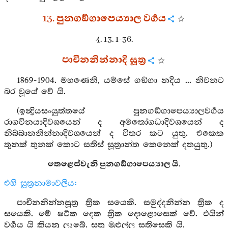
13. පුනගඞ්ගාපෙය්‍යාල වර්‍ගය
4. 13. 1-36.
පාචීනනින්නාදි සූත්‍ර
1869-1904. මහණෙනි, යම්සේ ගඞ්ගා නදිය ... නිවනට
බර වූයේ වේ යි.
(ඉන්‍ද්‍රියසංයුත්තයේ පුනගඞ්ගාපෙය්‍යාලවර්‍ගය
රාගවිනයාදිවශයෙන් ද අමතෝගධාදිවශයෙන් ද
නිබ්බානනින්නාදිවශයෙන් ද විතර කට යුතු. එකෙක
තුනක් තුනක් කොට සතිස් සූත්‍රාන්ත කෙනෙක් දතයුතු.)
තෙළෙස්වැනි පුනගඞ්ගාපෙය්‍යාල යි.
එහි සූත්‍රනාමාවලිය:
පාචීනනින්නසූත්‍ර ත්‍රික සයෙකි. සමුද්දනින්න ත්‍රික ද
සයෙකි. මේ ෂට්ක දෙක ත්‍රික දොළොසෙක් වේ. එයින්
වර්‍ගය යි කියනු ලැබේ. සූත්‍ර මුළුල්ල සතිසෙකි යි.