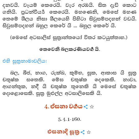
දනවයි. වෑයම් කෙරෙයි. වැර අරඹයි. සිත දැඩි කොට
ගනියි. ප්‍රධන්වීර්‍ය්‍ය කෙරෙයි. මහණෙනි, මෙසේ මහණ
තෙමේ ශීලය නිසා ශීලයෙහි පිහිටා සිවුසම්පදහන් වඩයි.
සිවුසම්පදහන් බහුල කෙරේ යි ... බහුල කෙරේ යි.
(මෙසේ අටසාලිස් සූත්‍රාන්තයෝ විතර කටයුත්තාහ.)
තෙවෙනි බලකරණියවර්‍ග යි.
එහි සූත්‍රනාමාවලිය:
බල, බීජ, නාග, රුක්ඛ, කුම්භ, සූක, ආකාස යි සූත්‍ර
චතුෂ්ක සතෙකි. මේඝ චතුෂ්ක දෙකෙකි. නාවා,
ආගන්තුක, නදී යි චතුෂ්ක තුනෙකි යි මෙසේ චතුෂ්ක
දොළොසෙකි. සූත්‍ර මුළුල්ල අටසාලිසෙකි යි.
4. ඒසනා වර්‍ගය
5. 4. 1-160.
එසනාදි සූත්‍ර