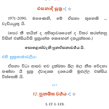
එසනාදි සූත්‍ර
1971-2090. මහණෙනි, මේ ඒසනා තුනෙකි ...
වැඩියයුතු යි.
(පෙර කී නයින් ද අභිඥාවශයෙන් ද විතර කරන්නහු
විසින් එක්සියවිසි සූත්‍රාන්ත කෙනෙන් දතයුත්තාහ.)
සොළොස්වැනි පුනඒසනාවර්‍ගය යි.
එහි සූත්‍රනාමාවලිය:
ඒසනා විධා ආසව භව දුක්ඛතා ඛිල මල නීඝ වේදනා
තණ්හා යී සූත්‍ර ද්වාදශක දශයෙකි මුළුල්ල එක්සිය
විස්සෙකි යි.
425
17. පුනඕඝ වර්‍ගය
4. 17. 1-119.