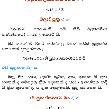
4. 15. 1-36.
බලාදි සූත්‍ර
1935-1970. මහණෙනි, යම් කිසි බලකරණිය
කර්‍මාන්තයෝ ... බහුල කෙරේ යි.
(කී නයින් ම විතර කරන්නහු විසින් සතිස් සූත්‍රාන්ත
කෙනෙක් දතයුත්තාහ.)
පසළොස්වැනි පුනබලකරණීයවර්‍ග යි.
එහි සූත්‍රනාමාවලි ය:
බල, බීජ, නාග, රුක්ඛ, කුම්භ, සූක, ආකාස යී ත්‍රික
සතෙක් ද මේඝසූත්‍ර ත්‍රික දෙකෙක් ද නාවා ආගන්තුක නදී
යි ත්‍රික තුනෙක් දැ යි ත්‍රික දොළසෙකි. සූත්‍ර සතිසෙකි යි.
16. පුනඒසනා වර්‍ගය
4. 16. 1-120.