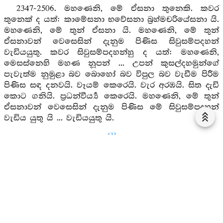
2347-2506. මහණෙනි, මේ ඒසනා තුනෙකි. කවර
තුනෙක් ද යත්: කාමේසනා භවේසනා බ්‍රහ්මචරියේසනා යි.
මහණෙනි, මේ තුන් ඒසනා යි. මහණෙනි, මේ තුන්
ඒසනාවන් වෙසෙසින් දැනුම පිණිස සිවුසම්පදහන්
වැඩියයුතු. කවර සිවුසම්පදහන්හු ද යත්: මහණෙනි,
මෙසස්නෙහි මහණ නූපන් ... උපන් කුසල්දහමුන්ගේ
පැවැත්ම නුමුළා බව බොහෝ බව විපුල බව වැඩීම පිරීම
පිණිස සඳ දනවයි. වෑයම් කෙරෙයි. වැර අරඹයි. සිත දැඩි
කොට ගනියි. ප්‍රධන්වීර්‍ය්‍ය කෙරෙයි. මහණෙනි, මේ තුන්
ඒසනාවන් වෙසෙසින් දැනුම පිණිස මේ සිවුසම්පදහන්
වැඩිය යුතු යි ... වැඩියයුතු යි.
433
(මෙසේ අභිඤ්ඤාය පරිඤ්ඤාය පරික්ඛයාය පහානාය
යි ද එකෙක සොළොස සොළොස කොට එක්සිය සැට
සූත්‍රාන්ත කෙනෙක් විතර කටයුතුවහ.)
සිවුවැනි ඒසනාවර්‍ග යි.
එහි සූත්‍රනාමාවලිය: