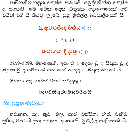
පාචීනනින්නසූත්‍ර චතුෂ්ක සයෙකි. සමුද්දනින්න චතුෂ්ක
ද සයෙකි. මේ ෂට්ක දෙක චතුෂ්ක දොළොසෙක් වේ.
එයින් වර්‍ග යි කියනු ලැබේ. සූත්‍ර මුළුල්ල අටසාලිසෙකි යි.
2. අප්පමාද වර්‍ගය
5. 2. 1-40.
තථාගතාදි සූත්‍ර
2259-2298. මහණෙනි, අපා වූ ද දෙපා වූ ද සිවුපා වූ ද
බහුපා වූ ද යම්තාක් සත්‍වයෝ වෙද්ද ... බහුල කෙරේ යි.
(කියන ලද නයින් විතර කටයුතු.)
දෙවෙනි අප්පමාදවර්‍ගය යි.
එහි සූත්‍රනාමාවලිය:
තථාගත, පද, කූට, මූල, සාර, වස්සික, රාජ, චන්‍දිම,
සුරිය, වත්‍ථ යී සූත්‍ර චතුෂ්ක දශයෙකි. මුළුල්ල සාලිසෙකි යි.
431