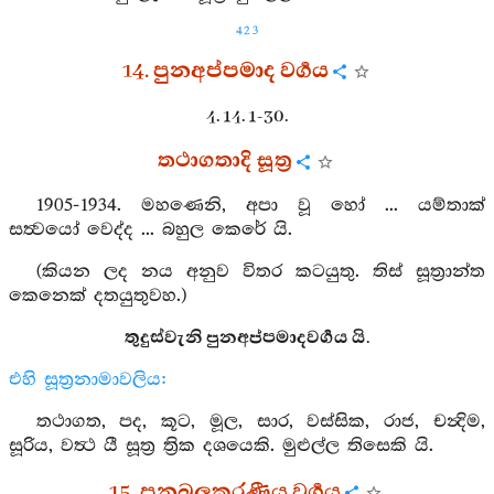
423
14. පුනඅප්පමාද වර්‍ගය
4. 14. 1-30.
තථාගතාදි සූත්‍ර
1905-1934. මහණෙනි, අපා වූ හෝ ... යම්තාක්
සත්‍වයෝ වෙද්ද ... බහුල කෙරේ යි.
(කියන ලද නය අනුව විතර කටයුතු. තිස් සූත්‍රාන්ත
කෙනෙක් දතයුතුවහ.)
තුදුස්වැනි පුනඅප්පමාදවර්‍ගය යි.
එහි සූත්‍රනාමාවලිය:
තථාගත, පද, කූට, මූල, සාර, වස්සික, රාජ, චන්‍දිම,
සූරිය, වත්‍ථ යී සූත්‍ර ත්‍රික දශයෙකි. මුළුල්ල තිසෙකි යි.
15. පුනබලකරණීය වර්‍ගය