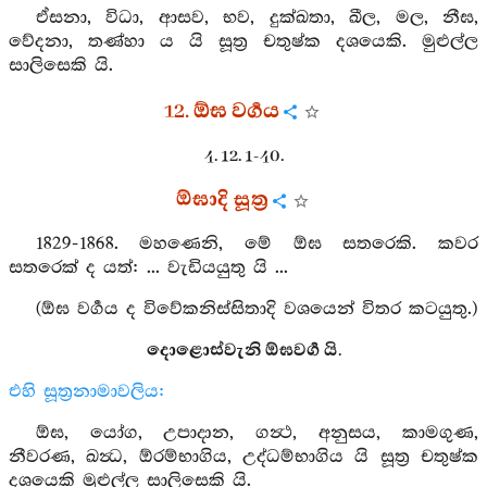
ඒසනා, විධා, ආසව, භව, දුක්ඛතා, ඛීල, මල, නීඝ,
වේදනා, තණ්හා ය යි සූත්‍ර චතුෂ්ක දශයෙකි. මුළුල්ල
සාලිසෙකි යි.
12. ඕඝ වර්‍ගය
4. 12. 1-40.
ඕඝාදි සූත්‍ර
1829-1868. මහණෙනි, මේ ඕඝ සතරෙකි. කවර
සතරෙක් ද යත්: ... වැඩියයුතු යි ...
(ඕඝ වර්‍ගය ද විවේකනිස්සිතාදි වශයෙන් විතර කටයුතු.)
දොළොස්වැනි ඕඝවර්‍ග යි.
එහි සූත්‍රනාමාවලිය:
ඕඝ, යෝග, උපාදාන, ගන්‍ථ, අනුසය, කාමගුණ,
නීවරණ, ඛන්‍ධ, ඕරම්භාගිය, උද්ධම්භාගිය යි සූත්‍ර චතුෂ්ක
දශයෙකි මුළුල්ල සාලිසෙකි යි.