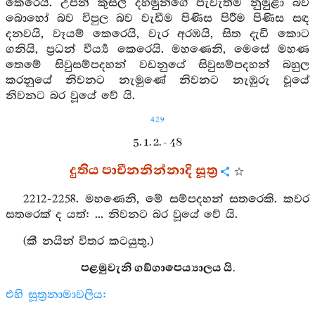
කෙරෙයි. උපන් කුසල් දහමුන්ගේ පැවැත්ම නුමුළා බව
බොහෝ බව විපුල බව වැඩීම පිණිස පිරීම පිණිස සඳ
දනවයි, වෑයම් කෙරෙයි, වැර අරඹයි, සිත දැඩි කොට
ගනියි, ප්‍රධන් වීර්‍ය්‍ය කෙරෙයි. මහණෙනි, මෙසේ මහණ
තෙමේ සිවුසම්පදහන් වඩනුයේ සිවුසම්පදහන් බහුල
කරනුයේ නිවනට නැමුණේ නිවනට නැඹුරු වූයේ
නිවනට බර වූයේ වේ යි.
429
5. 1. 2. - 48
දුතිය පාචීනනින්නාදි සූත්‍ර
2212-2258. මහණෙනි, මේ සම්පදහන් සතරෙකි. කවර
සතරෙක් ද යත්: ... නිවනට බර වූයේ වේ යි.
(කී නයින් විතර කටයුතු.)
පළමුවැනි ගඞ්ගාපෙය්‍යාලය යි.
එහි සූත්‍රනාමාවලිය: