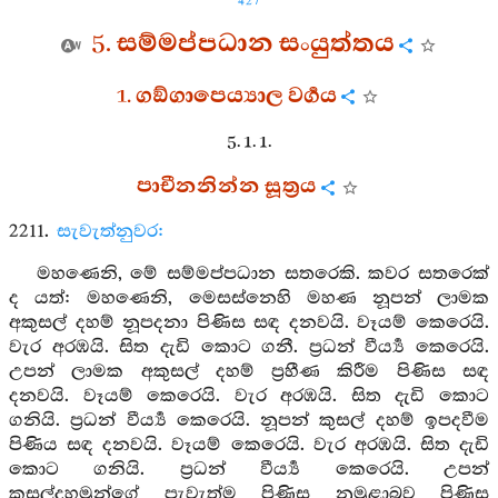
427
5. සම්මප්පධාන සංයුත්තය
1. ගඞ්ගාපෙය්‍යාල වර්‍ගය
5. 1. 1.
පාචීනනින්න සූත්‍රය
2211.
සැවැත්නුවර:
මහණෙනි, මේ සම්මප්පධාන සතරෙකි. කවර සතරෙක්
ද යත්: මහණෙනි, මෙසස්නෙහි මහණ නූපන් ලාමක
අකුසල් දහම් නූපදනා පිණිස සඳ දනවයි. වෑයම් කෙරෙයි.
වැර අරඹයි. සිත දැඩි කොට ගනී. ප්‍රධන් වීර්‍ය්‍ය කෙරෙයි.
උපන් ලාමක අකුසල් දහම් ප්‍රහීණ කිරීම පිණිස සඳ
දනවයි. වෑයම් කෙරෙයි. වැර අරඹයි. සිත දැඩි කොට
ගනියි. ප්‍රධන් වීර්‍ය්‍ය කෙරෙයි. නූපන් කුසල් දහම් ඉපදවීම
පිණිය සඳ දනවයි. වෑයම් කෙරෙයි. වැර අරඹයි. සිත දැඩි
කොට ගනියි. ප්‍රධන් වීර්‍ය්‍ය කෙරෙයි. උපන්
කුසල්දහමුන්ගේ පැවැත්ම පිණිස නුමුළාබව පිණිස