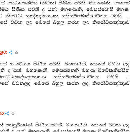
හත් යෝගක්‍ෂේමය (නිවන) පිණිස පවතී. මහණෙනි, කෙසේ
ය පිණිස පවතී ද යත්: මහණෙනි, මෙසස්නෙහි මහණ
කොට නිරෝධ සඤ්ඤාසහගත සතිසම්බොජ්ඣඞ්ගය වඩයි. ...
මෙසේ වඩන ලද මෙසේ බහුල කරන ලද නිරෝධසඤ්ඤාව
‍රය
 මහත් සංවේගය පිණිස පවතී. මහණෙනි, කෙසේ වඩන ලද
 ද යත්: මහණෙනි, මෙසස්නෙහි මහණ විවේකනිස්සිත
නිරෝධසඤ්ඤාසහගත සතිසම්බොජ්ඣඞ්ගය වඩයි ...
මෙසේ වඩනලද මෙසේ බහුල කරන ලද නිරෝධසඤ්ඤාව
රය
හත් පහසුවිහරණ පිණිස පවතී. මහණෙනි, කෙසේ වඩන ලද
වතී ද යත්: මහණෙනි, මෙසස්නෙහි මහණ විවේකනිස්සිත