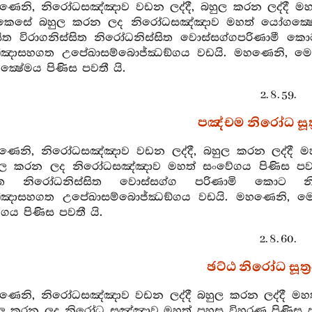
හණෙනි, නිරෝධසඤ්ඤාව වඩන ලද්දී, බහුල කරන ලද්දී ම
ෙසේ බහුල කරන ලද නිරෝධසඤ්ඤාව මහත් යෝගක්‍ෂේම
සිත විරාගනිස්සිත නිරෝධනිස්සිත වොස්සග්ගපරිණාමී 
ඤාසහගත උපේඛාසම්බොජ්ඣඞ්ගය වඩයි. මහණෙනි, 
‍ෂේමය පිණිස පවතී යි.
2. 8. 59.
පඤ්චම නිරෝධ සූත්
හණෙනි, නිරෝධසඤ්ඤාව වඩන ලද්දී, බහුල කරන ලද්දී
ල කරන ලද නිරෝධසඤ්ඤාව මහත් සංවේගය පිණිස පවතී
ස්සිත නිරෝධනිස්සිත වොස්සග්ග පරිණාමි කොට 
්ඤාසහගත උපේඛාසම්බොජ්ඣඞ්ගය වඩයි. මහණෙනි, 
ගය පිණිස පවතී යි.
2. 8. 60.
ඡට්ඨ නිරෝධ සූත්‍
හණෙනි, නිරෝධසඤ්ඤාව වඩන ලද්දී බහුල කරන ලද්දී ම
 කරන ලද නිරෝධ සඤ්ඤාව මහත් පහසු විහරණ පිණිස ප