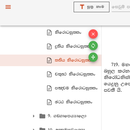
පහානසුත‍්තානි
සූත්‍ර නාම
විරාගසුත‍්තානි
නිරොධසුත‍්තං
දුතිය නිරොධසුත‍්තං
තතිය නිරොධසුත‍්තං
719. ම
බහුල කරන 
චතුත්‍ථ නිරොධසුත‍්තං
නිරෝධනිස
යෙදුනු උ
පඤ‍්චම නිරොධසුත‍්තං
පවතී යි.
ඡට‍්ඨ නිරොධසුත‍්තං
9. ගඞ‍්ගාපෙය්‍යාලො
10. අප‍්පමාදවග‍්ගො