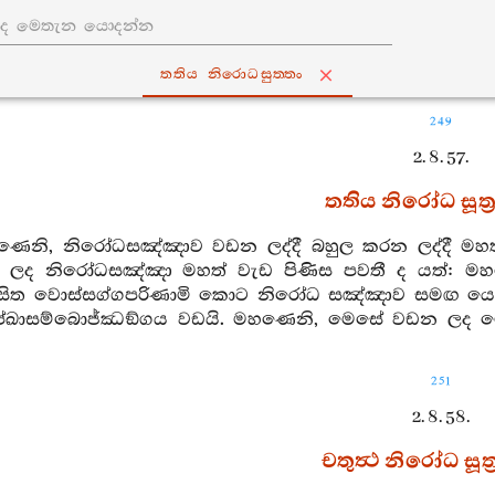
තතිය නිරොධසුත‍්තං
249
2. 8. 57.
තතිය නිරෝධ සූත්‍
හණෙනි, නිරෝධසඤ්ඤාව වඩන ලද්දී බහුල කරන ලද්දී ම
ලද නිරෝධසඤ්ඤා මහත් වැඩ පිණිස පවතී ද යත්: මහණ
්සිත වොස්සග්ගපරිණාමි කොට නිරෝධ සඤ්ඤාව සමඟ යෙද
පේඛාසම්බොජ්ඣඞ්ගය වඩයි. මහණෙනි, මෙසේ වඩන ලද 
251
2. 8. 58.
චතුත්‍ථ නිරෝධ සූත්