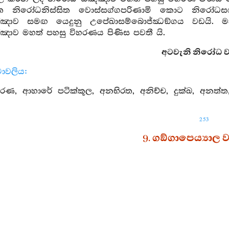
්සිත නිරෝධනිස්සිත වොස්සග්ගපරිණාමි කොට නිරෝධ
්ඤාව සමඟ යෙදුනු උපේඛාසම්බොජ්ඣඞ්ගය වඩයි
ාව මහත් පහසු විහරණය පිණිස පවතී යි.
අටවැනි නිරෝධ වර්‍
ාමාවලිය:
රණ, ආහාරේ පටික්කූල, අනභිරත, අනිච්ච, දුක්ඛ, අනත්ත, 
253
9. ගඞ්ගාපෙය්‍යාල වර
2. 9. 1-12.
ගඞ්ගාදි සූත්‍ර
4. මහණෙනි, යම්සේ ගඞ්ගානදිය පෙරදිගට නැමුණි පෙර 
ම මහණ සත්බොජඟ වඩන්නේ සත්බොජඟ බහුල කරන්නේ න
නි, කෙසේ නම් මහණ තෙමේ සත්බොජඟ වඩන්නේ සත්බ