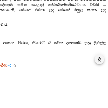
සඤ්ඤාව සමඟ යෙදුණු සතිසම්බොජ්ඣඞ්ගය වඩයි ...
. මහණෙනි, මෙසේ වඩන ලද මෙසේ බහුල කරන ලද
ග යි.
පහාන, විරාග, නිරෝධ යි ෂට්ක දශයෙකි. සූත්‍ර මුළුල්ල
්‍ගය
දිගට නැඹුරු වූවා පෙරදිගට බර වූවා වේ ද, මහණෙනි,
ිවනට නැමුණේ නිවනට නැඹුරු වූයේ නිවනට බරවූයේ
ොජඟ බහුල කරන්නේ නිවනට නැමුණේ නිවනට නැඹුරු