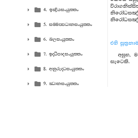
විරාගනිස
4. ඉන්‍ද්‍රියසංයුත‍්තං
නිරෝධසඤ
නිරෝධසඤ්ඤ
5. සම‍්මප‍්පධානසංයුත‍්තං
6. බලසංයුත‍්තං
එහි සූත්‍රන
7. ඉද‍්ධිපාදසංයුත‍්තං
අසුභ, ම
සැටෙකි.
8. අනුරුද‍්ධසංයුත‍්තං
9. ඣානසංයුත‍්තං
10. ආනාපානසංයුත‍්තං
11. සොතාපත‍්තිසංයුත‍්තං
723-73
එසෙයින් 
12. සච‍්චසංයුත‍්තං
වේ. මහණෙ