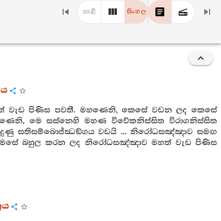
පාළි
සිංහල
රය
හත් වැඩ පිණිස පවතී. මහණෙනි, කෙසේ වඩන ලද කෙසේ
ෙනි, මෙ සස්නෙහි මහණ විවේකනිස්සිත විරාගනිස්සිත
ුණු සතිසම්බොජ්ඣඞ්ගය වඩයි ... නිරෝධසඤ්ඤාව සමඟ
මෙසේ බහුල කරන ලද නිරෝධසඤ්ඤාව මහත් වැඩ පිණිස
‍රය