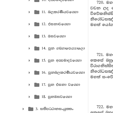
720. ම
වඩන ලද ක
11. බලකරණීයවග‍්ගො
විවේකනිස්
නිරෝධසඤ්
12. එසනාවග‍්ගො
මහත් යෝගක්
13. ඔඝවග‍්ගො
14. පුන ගඞ‍්ගාපෙය්‍යාලො
721. ම
කෙසේ බහු
15. පුන අප‍්පමාදවග‍්ගො
විරාගනි
නිරෝධසඤ
16. පුනබලකරණීයවග‍්ගො
මහත් සංවේ
17. පුන එසනා වග‍්ගො
18. පුනඔඝවග‍්ගො
722. ම
3. සතිපට‍්ඨානසංයුත‍්තං
කෙසේ බහුල