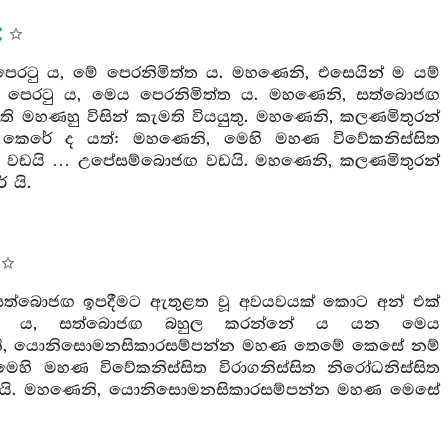
ෙරටු ය, මේ පෙරනිමිත්ත ය. මහණෙනි, එසෙයින් ම යම්
ෙය පෙරටු ය, මෙය පෙරනිමිත්ත ය. මහණෙනි, සත්බොජඟ
හණහු විසින් කැමති වියයුතු. මහණෙනි, කලණමිතුරන්
ෙරේ ද යත්: මහණෙනි, මෙහි මහණ විවේකනිස්සිත
ොට වඩයි … උපේසම්බොජඟ වඩයි. මහණෙනි, කලණමිතුරන්
යි.
සත්බොජඟ ඉපදීමට ඇතුළත වූ අවයවයක් කොට අන් එක්
්නේ ය, සත්බොජඟ බහුල කරන්නේ ය යන මෙය
ණෙනි, යොනිසොමනසිකාරසම්පන්න මහණ තෙමේ කෙසේ නම්
ි මහණ විවේකනිස්සිත විරාගනිස්සිත නිරෝධනිස්සිත
වඩයි. මහණෙනි, යොනිසොමනසිකාරසම්පන්න මහණ මෙසේ