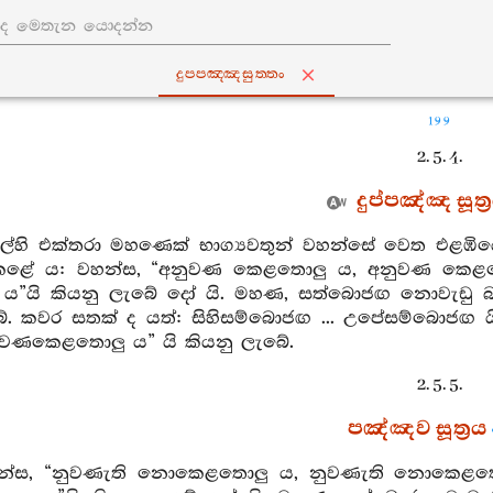
දුප‍්පඤ‍්ඤසුත‍්තං
199
2. 5. 4.
දුප්පඤ්ඤ සූත්‍
කල්හි එක්තරා මහණෙක් භාග්‍යවතුන් වහන්සේ වෙත එළඹිය
ළේ ය: වහන්ස, “අනුවණ කෙළතොලු ය, අනුවණ කෙළතොල
ය”යි කියනු ලැබේ දෝ යි. මහණ, සත්බොජඟ නොවැඩු බ
ේ. කවර සතක් ද යත්: සිහිසම්බොජඟ ... උපේසම්බොජ
නුවණකෙළතොලු ය” යි කියනු ලැබේ.
2. 5. 5.
පඤ්ඤව සූත්‍රය
හන්ස, “නුවණැති නොකෙළතොලු ය, නුවණැති නොකෙළතොල