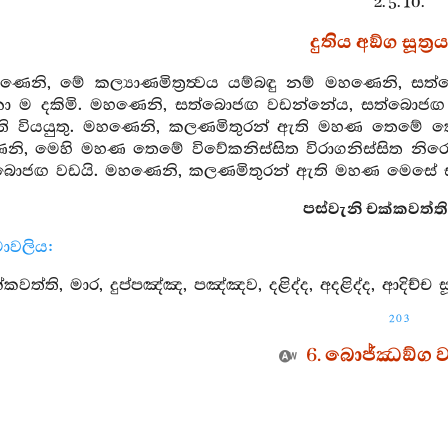
2. 5. 10.
දුතිය අඞ්ග සූත්‍ර
හණෙනි, මේ කල්‍යාණමිත්‍රත්‍වය යම්බඳු නම් මහණෙනි, 
නො ම දකිමි. මහණෙනි, සත්බොජඟ වඩන්නේය, සත්බොජ
ැමති වියයුතු. මහණෙනි, කලණමිතුරන් ඇති මහණ තෙම
නි, මෙහි මහණ තෙමේ විවේකනිස්සිත විරාගනිස්සිත නිර
ම්බොජඟ වඩයි. මහණෙනි, කලණමිතුරන් ඇති මහණ මෙසේ 
පස්වැනි චක්කවත්ති වර
ාමාවලිය:
්කවත්ති, මාර, දුප්පඤ්ඤ, පඤ්ඤව, දළිද්ද, අදළිද්ද, ආදිච්ච සූත
203
6. බොජ්ඣඞ්ග වර
2. 6. 1.
ආහාර සූත්‍රය