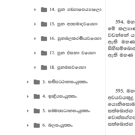
14. පුන ගඞ‍්ගාපෙය්‍යාලො
594. ම
15. පුන අප‍්පමාදවග‍්ගො
මේ කල්‍යා
වඩන්නේ ය 
16. පුනබලකරණීයවග‍්ගො
ඇති මහණ 
සිහිසම්බො
17. පුන එසනා වග‍්ගො
ඇති මහණ 
18. පුනඔඝවග‍්ගො
3. සතිපට‍්ඨානසංයුත‍්තං
595. ම
4. ඉන්‍ද්‍රියසංයුත‍්තං
අවයවයක
යොනිසොමන
සත්බොජඟ 
5. සම‍්මප‍්පධානසංයුත‍්තං
වොස්සග්ග
සත්බොජඟ ව
6. බලසංයුත‍්තං