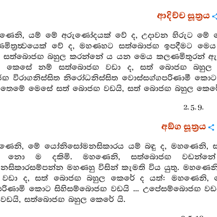
ආදිච්ච සූත්‍රය
හණෙනි, යම් මේ අරුණෝදයක් වේ ද, උදාවන හිරුට මේ ප
ණමිත්‍රත්‍වයෙක් වේ ද, මහණහට සත්බොජඟ ඉපදීමට ම
සත්බොජඟ බහුල කරන්නේ ය යන මෙය කලණමිතුරන් ඇති ම
කෙසේ නම් සත්බොජඟ වඩා ද, සත් බොජඟ බහුල ක
ජඟ විරාගනිස්සිත නිරෝධනිස්සිත වොස්සග්ගපරිණාමී ක
තෙමේ මෙසේ සත් බොජඟ වඩයි, සත් බොජඟ බහුල කෙරේ 
2. 5. 9.
අඞ්ග සූත්‍රය
හණෙනි, මේ යෝනිසෝමනසිකාරය යම් බඳු ද, මහණෙනි, 
ුදු නො ම දකිමි. මහණෙනි, සත්බොජඟ වඩන
සිකාරසම්පන්න මහණහු විසින් කැමති විය යුතු. මහ
වඩා ද, සත් බොජඟ බහුල කෙරේ ද යත්: මහණෙනි, මෙහ
පරිණාමි කොට සිහිසම්බොජඟ වඩයි ... උපේසම්බොජඟ 
ඩයි, සත්බොජඟ බහුල කෙරේ යි.