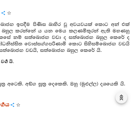
ය
සත්බොජඟ ඉපදීම පිණිස බාහිර වූ අවයවයක් කොට අන් එක්
ඟ බහුල කරන්නේ ය යන මෙය කලණමිතුරන් ඇති මහණහු
ේ කෙසේ නම් සත්බොජඟ වඩා ද සත්බොජඟ බහුල කෙරේ ද
ෝධනිස්සිත වොස්සග්ගපරිණාමි කොට සිහිසම්බොජඟ වඩයි
සත්බොජඟ වඩයි, සත්බොජඟ බහුල කෙරේ යි.
්‍ග යි.
්‍ර අටෙකි. අඞ්ග සූත්‍ර දෙකෙකි. ඔහු (මුළුල්ල) දශයෙකි යි.
්‍ගය