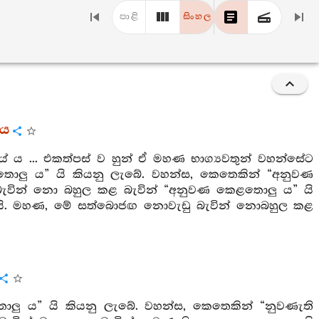
පාළි
සිංහල
රය
ේ ය ... එකත්පස් ව හුන් ඒ මහණ භාග්‍යවතුන් වහන්සේට
ු ය” යි කියනු ලැබේ. වහන්ස, කෙතෙකින් “අනුවණ
ැවින් නො බහුල කළ බැවින් “අනුවණ කෙළතොලු ය” යි
ඟ යි. මහණ, මේ සත්බොජඟ නොවැඩු බැවින් නොබහුල කළ
ු ය” යි කියනු ලැබේ. වහන්ස, කෙතෙකින් “නුවණැති