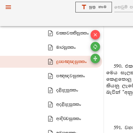
5. චක‍්කවත‍්තිවග‍්ගො
සූත්‍ර නාම
විධාසුත‍්තං
චක‍්කවත‍්තිසුත‍්තං
මාරසුත‍්තං
දුප‍්පඤ‍්ඤසුත‍්තං
590. එ
මෙය සැලක
පඤ‍්ඤවසුත‍්තං
කෙළතොලු 
කියනු ලැබ
දළිද‍්දසුත‍්තං
බැවින් “අ
අදළිද‍්දසුත‍්තං
ආදිච‍්චසුත‍්තං
591. ව
අඞ‍්ගසුත‍්තං