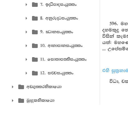
7. ඉද‍්ධිපාදසංයුත‍්තං
8. අනුරුද‍්ධසංයුත‍්තං
596. ම
දහමකුදු 
9. ඣානසංයුත‍්තං
විසින් ක
යත්: මහණෙ
10. ආනාපානසංයුත‍්තං
... උපේස
11. සොතාපත‍්තිසංයුත‍්තං
එහි සූත්‍රන
12. සච‍්චසංයුත‍්තං
විධා, චක
අඞ‍්ගුත‍්තරනිකායො
ඛුද‍්දකනිකායො
අභිධම‍්මපිටක
විනය අට‍්ඨකථා