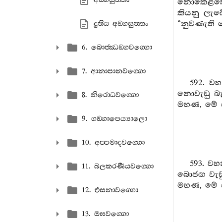
නොකෙළතොල
කියනු ලැබ
“නුවණැති 
දුතිය අඞ‍්ගසුත‍්තං
6. බොජ‍්ඣඞ‍්ගවග‍්ගො
7. ආනාපානවග‍්ගො
592. වහ
නොවැඩු බැ
8. නිරොධවග‍්ගො
මහණ, මේ ස
9. ගඞ‍්ගාපෙය්‍යාලො
10. අප‍්පමාදවග‍්ගො
593. වහ
11. බලකරණීයවග‍්ගො
බොජඟ වැඩු
මහණ, මේ සත
12. එසනාවග‍්ගො
13. ඔඝවග‍්ගො