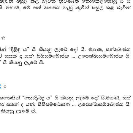
ැවින් බහුල කළ බැවින් නුවණැති නොකෙළතොලු ය යි
ි. මහණ, මේ සත් බොජඟ වැඩු බැවින් බහුල කළ බැවින්
ෙකින් “දිළිඳු ය” යි කියනු ලැබේ දෝ යි. මහණ, සත්බොජඟ
වර සතක් ද යත්: සිහිසම්බොජඟ ... උපෙක්ඛාසම්බොජඟ යි.
යි කියනු ලැබේ යි.
කෙතෙකින් “නොදිළිඳු ය” යි කියනු ලැබේ දෝ යි.මහණ, සත්
වර සතක් ද යත්: සිහිසම්බොජඟ ... උපෙක්ඛාසම්බොජඟ යි.
කියනු ලැබේ යි.