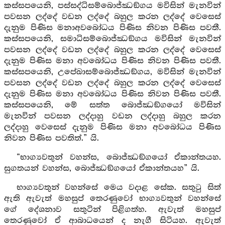
කස්සපයෙනි, පස්සද්ධිසම්බොජ්ඣඞ්ගය මවිසින් මැනවින්
පවසන ලද්දේ වඩන ලද්දේ බහුල කරන ලද්දේ වෙසෙස්
දැනුම පිණිස මනාඅවබෝධය පිණිස නිවන පිණිස පවතී.
කස්සපයෙනි, සමාධිසම්බොජ්ඣඞ්ගය මවිසින් මැනවින්
පවසන ලද්දේ වඩන ලද්දේ බහුල කරන ලද්දේ වෙසෙස්
දැනුම පිණිස මනා අවබෝධය පිණිස නිවන පිණිස පවතී.
කස්සපයෙනි, උපේඛාසම්බොජ්ඣඞ්ගය, මවිසින් මැනවින්
පවසන ලද්දේ වඩන ලද්දේ බහුල කරන ලද්දේ වෙසෙස්
දැනුම පිණිස මනා අවබෝධය පිණිස නිවන පිණිස පවතී.
කස්සපයෙනි, මේ සත්ත බොජ්ඣඞ්ගයෝ මවිසින්
මැනවින් පවසන ලද්දාහු වඩන ලද්දාහු බහුල කරන
ලද්දාහු වෙසෙස් දැනුම පිණිස මනා අවබෝධය පිණිස
නිවන පිණිස පවතිත්.” යි.
“භාග්‍යවතුන් වහන්ස, බොජ්ඣඞ්ගයෝ ඒකාන්තයහ.
සුගතයන් වහන්ස, බොජ්ඣඞ්ගයෝ ඒකාන්තයහ” යි.
භාග්‍යවතුන් වහන්සේ මෙය වදාළ සේක. සතුටු සිත්
ඇති ඇවැත් මහසුප් තෙරණුවෝ භාග්‍යවතුන් වහන්සේ
ගේ දේශනාව සතුටින් පිළිගත්හ. ඇවැත් මහසුප්
තෙරණුවෝ ඒ ආබාධයෙන් ද නැගී සිටියහ. ඇවැත්