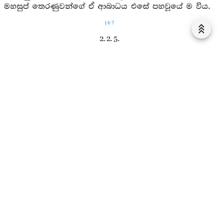
මහසුප් තෙරණුවන්ගේ ඒ ආබාධය එසේ පහවූයේ ම විය.
167
2. 2. 5.
දුතිය ගිලාන සූත්‍රය
561. එක් කලෙක භාග්‍යවතුන් වහන්සේ
රජගහනුවර
සමීපයෙහි කලන්‍දකනිවාප නම් වූ
වේළුවනාරාම
යෙහි
වැඩවසන සේක. එසමයෙහි ආයුෂ්මත්
මහමුගලන්
තෙරණුවෝ රෝගී ව හටගත් දුක් ඇති ව දැඩි ගිලන් ව
ගිජිකුළුපව්වෙහි
වැඩවෙසෙති. එකල්හි භාග්‍යවතුන්
වහන්සේ සවස් කල පලසමවතින් නැගී සිටිසේක්
ආයුෂ්මත් මහමුගලන් තෙරණුන් වෙත එළඹි සේක. එළඹ
පැනවූ අස්නෙහි වැඩහුන් සේක. වැඩහිඳ භාග්‍යවතුන්
වහන්සේ ආයුෂ්මත් මහමුගලන් තෙරණුවනට මෙය වදාළ
සේක. “මොග්ගල්ලානයෙනි, කිම තොපට ඉවසිය හැකි ද?
කීම? යැපිය හැකි ද? කිම දුක්වේදනාවෝ අඩු වෙද්ද? වැඩි
නො වෙද්ද? මොවුන්ගේ අඩුවීම පෙනේ ද? වැඩිවීමෙක්
නො පෙනේ ද?” යි. “වහන්ස, මට ඉවසිය නො හැක්ක.
යැපිය නො හැක්ක. මාගේ දැඩි දුක් වේදනාවෝ වැඩි