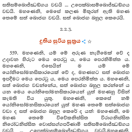
සතිසම්බොජ්ඣඞ්ගය වඩයි ... උපෙක්ඛාසම්බොජ්ඣඞ්ගය
වඩයි. මහණෙනි, මෙසේ කලණ මිතුරන් ඇති මහණ
තෙමේ සත් බොජඟ වඩයි. සත් බොජඟ බහුල කෙරෙයි.
2. 2. 3.
දුතිය සුරිය සූත්‍රය
559. මහණෙනි, යම් මේ අරුණ නැගීමෙක් වේ ද
උදාවන හිරුට මෙය පෙරටු ය, මෙය පෙරනිමිත්ත ය.
මහණෙනි, එසෙයින් ම යම් මේ
යෝනිසෝමනසිකාරයෙක් වේ ද, මහණහට සත් බොජඟ
ඉපදීමට මෙය පෙරටු ය, මෙය පෙරනිමිත්ත ය. මහණෙනි,
සත් බොජඟ වඩන්නේය, සත් බොජඟ බහුල කරන්නේ ය
යන මෙය යෝනිසෝමනසිකාරයෙන් යුත් මහණහු විසින්
කැමති විය යුතු. මහණෙනි, කෙසේ නම්
යෝනිසෝමනසිකාරයෙන් යුත් මහණ තෙමේ සත්බොජඟ
වඩා ද සත් බොජඟ බහුල කෙරේ ද යත්: මහණෙනි, මෙ
මහණ තෙමේ විවේකනිස්සිත විරාගනිස්සිත
නිරෝධනිස්සිත වොස්සග්ගපරිණාමි සතිසම්බොජ්ඣඞ්ගය
වඩයි ... උපෙක්ඛාසම්බොජ්ඣඞ්ගය වඩයි.මහණෙනි,