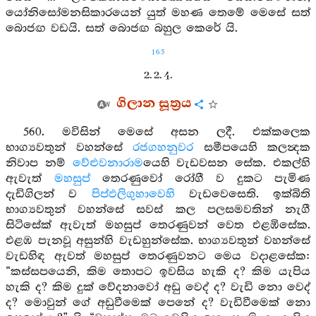
යෝනිසෝමනසිකාරයෙන් යුත් මහණ තෙමේ මෙසේ සත්
බොජඟ වඩයි. සත් බොජඟ බහුල කෙරේ යි.
165
2. 2. 4.
ගිලාන සූත්‍රය
560. මවිසින් මෙසේ අසන ලදී. එක්කලෙක
භාග්‍යවතුන් වහන්සේ
රජගහනුවර
සමීපයෙහි කලන්‍දක
නිවාප නම්
වේළුවනාරාම
යෙහි වැඩවසන සේක. එකල්හි
ඇවැත්
මහසුප්
තෙරණුවෝ රෝගී ව දුකට පැමිණ
දැඩිගිලන් ව
පිප්ඵලිගුහාවෙහි
වැඩවෙසෙති. ඉක්බිති
භාග්‍යවතුන් වහන්සේ සවස් කල පලසමවතින් නැගී
සිටිසේක් ඇවැත් මහසුප් තෙරණුවන් වෙත එළඹිසේක.
එළඹ පැනවූ අසුන්හි වැඩහුන්සේක. භාග්‍යවතුන් වහන්සේ
වැඩහිඳ ඇවත් මහසුප් තෙරණුවනට මෙය වදාළසේක:
“කස්සපයෙනි, කිම තොපට ඉවසිය හැකි ද? කිම යැපිය
හැකි ද? කිම දුක් වේදනාවෝ අඩු වෙද් ද? වැඩි නො වෙද්
ද? මොවුන් ගේ අඩුවීමෙක් පෙනේ ද? වැඩිවීමෙක් නො