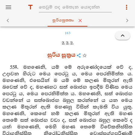
සූරියසුත‍්තං
163
2. 2. 2.
සුරිය සූත්‍රය
558. මහණෙනි, යම් මේ අරුණෝදයෙක් වේ ද,
උදාවන හිරුට මෙය පෙරටු ය, මෙය පෙරනිමිත්ත ය.
මහණෙනි, එසෙයින් ම යම් මේ කලණ මිතුරන් ඇති
බවෙක් වේ ද, මහණහට සත් බොජඟ ඉපදීම පිණිස මෙය
පෙරටු ය, මෙය පෙරනිමිත්ත ය. මහණෙනි, සත් බොජඟ
වඩන්නේ ය සත්බොජඟ බහුල කරන්නේ ය යන මෙය
කලණ මිතුරන් ඇති මහණහු විසින් කැමති විය යුතු.
මහණෙනි, කෙසේ නම් කලණ මිතුරන් ඇති මහණ
තෙමේ සත් බොජඟ වඩා ද, සත් බොජඟ බහුල කෙරේ ද
යත්: මහණෙනි, මෙහි මහණ තෙමේ විවේකනිස්සිත
විරාගනිස්සිත නිරෝධනිස්සිත වොස්සග්ගපරිණාමී