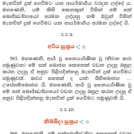
මැනවින් දුක් ගෙවීමට යන ආර්‍ය්‍යමාර්‍ගය වරදන ලද්දේ ය.
මහණෙනි, යම් කිසි කෙනකුන් විසින් මේ සත්
බොජ්ඣඞ්ගයෝ අරඹන ලද්දාහු නම් ඔවුන් විසින්
මැනවින් දුක් ගෙවීමට යන ආර්‍ය්‍යමාර්‍ගය අරඹන ලද්දේ යි.
2. 2. 9.
අරිය සූත්‍රය
565. මහණෙනි, ආර්‍ය වූ නෛර්‍ය්‍යාණික වූ (නිවන කරා
පමුණුවන) මේ සත් බොජඟ කෙනෙක් වඩන ලදහු බහුල
කරන ලදහු ඒ අනුව පිළිපදින්නහු මැනවින් දුක් ගෙවීමට
පමුණුවත්. කවර සතෙක් ද යත්: සිහිබොජඟ …
උපේසම්බොජඟ යි. මහණෙනි, ආර්‍ය වූ නෛර්‍ය්‍යාණික වූ
මේ සත් බොජ්ඣඞ්ගයෝ වඩන ලදහු බහුල කරන ලදහු ඒ
අනුව පිළිපදින්නහු මැනවින් දුක් ගෙවීමට පමුණුවති යි.
2. 2. 10.
නිබ්බිදා සූත්‍රය
566. මහණෙනි, මේ සත්බොජ්ඣඞ්ග කෙනෙක් වඩන