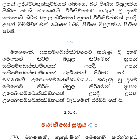
උපන් උද්ධච්චකුක්කුච්චයත් බොහෝ බව පිණිස විපුලත්‍වය
පිණිස පවතී. මහණෙනි, විචිකිච්ඡාවට කරුණු වූ දහම්
මෙනෙහි කිරීම බහුල කිරීමෙන් නූපන් විචිකිච්ඡාවත් උපදී.
උපන් විචිකිච්ඡාවත් බොහෝ බව පිණිස විපුලත්‍වය පිණිස
පවතී.
175
මහණෙනි, සතිසම්බොජ්ඣඞ්ගයට කරුණු වූ දහම්
මෙනෙහි කිරීම බහුල කිරීමෙන් නූපන්
සතිසම්බොජ්ඣඞ්ගයත් උපදී. උපන්
සතිසම්බොජ්ඣඞ්ගයත් වැඩීමෙන් පිරීමට යේ …
මහණෙනි, උපෙඛාසම්බොජ්ඣඞ්ගයට කරුණු වූ දහම්
මෙනෙහි කිරීම බහුල කිරීමෙන් නූපන්
උපෙඛාසම්බොජ්ඣඞ්ගයත් උපදී. උපන්
උපෙඛාසම්බොජ්ඣඞ්ගයත් වැඩීමෙන් පිරීමට යේ යි.
2. 3. 4.
යෝනිසෝ සූත්‍රය
570. මහණෙනි, නුනුවණින් මෙනෙහි කරන්නහුට