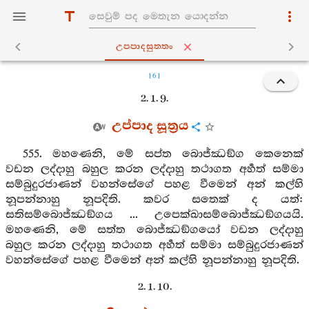
උප‍්පාදසුත‍්තං
161
2. 1. 9.
උප්පාද සූත්‍රය
555. මහණෙනි, මේ සප්ත බොජ්ඣඞ්ග කෙනෙක්
වඩන ලද්දාහු බහුල කරන ලද්දාහු තථාගත අර්‍හත් සම්මා
සම්බුදුරජාණන් වහන්සේගේ පහළ වීමෙන් අන් කල්හි
නූපන්නාහු නූපදිති. කවර සතෙක් ද යත්:
සතිසම්බොජ්ඣඞ්ගය ... උපෙක්ඛාසම්බොජ්ඣඞ්ගයයි.
මහණෙනි, මේ සත්ත බොජ්ඣඞ්ගයෝ වඩන ලද්දාහු
බහුල කරන ලද්දාහු තථාගත අර්‍හත් සම්මා සම්බුදුරජාණන්
වහන්සේගේ පහළ වීමෙන් අන් කල්හි නූපන්නාහු නූපදිති.
2. 1. 10.