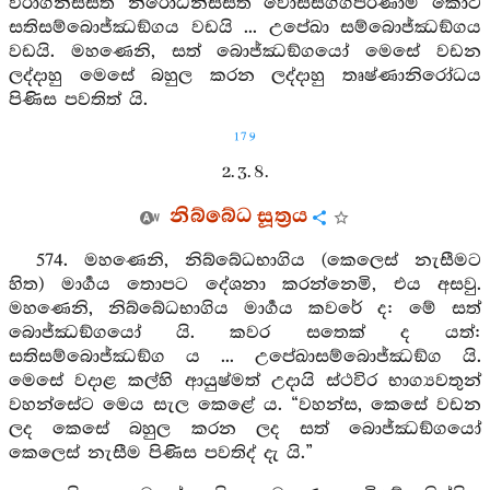
විරාගනිස්සිත නිරෝධනිස්සිත වොස්සග්ගපරිණාමි කොට
සතිසම්බොජ්ඣඞ්ගය වඩයි ... උපේඛා සම්බොජ්ඣඞ්ගය
වඩයි. මහණෙනි, සත් බොජ්ඣඞ්ගයෝ මෙසේ වඩන
ලද්දාහු මෙසේ බහුල කරන ලද්දාහු තෘෂ්ණානිරෝධය
පිණිස පවතිත් යි.
179
2. 3. 8.
නිබ්බේධ සූත්‍රය
574. මහණෙනි, නිබ්බේධභාගිය (කෙලෙස් නැසීමට
හිත) මාර්‍ගය තොපට දේශනා කරන්නෙමි, එය අසවු.
මහණෙනි, නිබ්බේධභාගිය මාර්‍ගය කවරේ ද: මේ සත්
බොජ්ඣඞ්ගයෝ යි. කවර සතෙක් ද යත්:
සතිසම්බොජ්ඣඞ්ග ය ... උපේඛාසම්බොජ්ඣඞ්ග යි.
මෙසේ වදාළ කල්හි ආයුෂ්මත් උදායි ස්ථවිර භාග්‍යවතුන්
වහන්සේට මෙය සැල කෙළේ ය. “වහන්ස, කෙසේ වඩන
ලද කෙසේ බහුල කරන ලද සත් බොජ්ඣඞ්ගයෝ
කෙලෙස් නැසීම පිණිස පවතිද් දැ යි.”