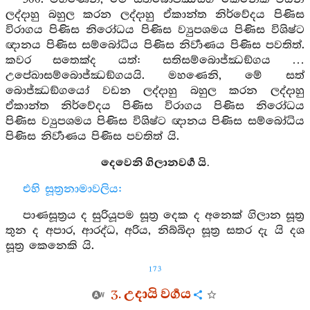
ලද්දාහු බහුල කරන ලද්දාහු ඒකාන්ත නිර්වේදය පිණිස
විරාගය පිණිස නිරෝධය පිණිස ව්‍යුපශමය පිණිස විශිෂ්ට
ඥානය පිණිස සම්බෝධිය පිණිස නිර්‍වාණය පිණිස පවතිත්.
කවර සතෙක්ද යත්: සතිසම්බොජ්ඣඞ්ගය …
උපේඛාසම්බොජ්ඣඞ්ගයයි. මහණෙනි, මේ සත්
බොජ්ඣඞ්ගයෝ වඩන ලද්දාහු බහුල කරන ලද්දාහු
ඒකාන්ත නිර්වේදය පිණිස විරාගය පිණිස නිරෝධය
පිණිස ව්‍යුපශමය පිණිස විශිෂ්ට ඥානය පිණිස සම්බෝධිය
පිණිස නිර්‍වාණය පිණිස පවතිත් යි.
දෙවෙනි ගිලානවර්‍ග යි.
එහි සූත්‍රනාමාවලිය:
පාණසූත්‍රය ද සුරියූපම සූත්‍ර දෙක ද අනෙක් ගිලාන සූත්‍ර
තුන ද අපාර, ආරද්ධ, අරිය, නිබ්බිදා සූත්‍ර සතර දැ යි දශ
සූත්‍ර කෙනෙකි යි.
173
3. උදායි වර්‍ගය