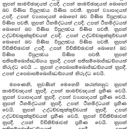
නූපන් කාමච්ඡන්‍දයත් උපදී. උපන් කාමච්ඡන්‍දයත් බොහෝ
බව පිණිස විපුලත්‍වය පිණිස පවතී. නූපන් ව්‍යාපාදයත්
උපදී. උපන් ව්‍යාපාදයත් බොහෝ බව පිණිස විපුලත්‍වය
පිණිස පවතී. නූපන් ථීනමිද්ධයත් උපදී. උපන් ථීනමිද්ධයත්
බොහෝ බව පිණිස විපුලත්‍වය පිණිස පවතී. නූපන්
උද්ධච්චකුක්කුච්චයත් උපදී. උපන් උද්ධච්චකුක්කුච්චයත්
බොහෝ බව පිණිස විපුලත්‍වය පිණිස පවතී. නූපන්
විචිකිච්ඡාවත් උපදී. උපන් විචිකිච්ඡාවත් බොහෝ බව
පිණිස විපුලත්‍වය පිණිස පවතී. නූපන්
සතිසම්බොජ්ඣඞ්ගය නූපදී. උපන් සතිසම්බොජ්ඣඞ්ගයත්
නිරුද්ධ වෙයි ... නූපන් උපෙඛාසම්බොජ්ඣඞ්ගයත් නූපදී.
උපන් උපෙඛාසම්බොජ්ඣඞ්ගයත් නිරුද්ධ වෙයි.
මහණෙනි, නුවණින් මෙනෙහි කරන්නහුට නූපන්
කාමච්චන්‍දයත් නූපදී. උපන් කාමච්චන්‍දයත් ප්‍රහීණ වෙයි.
නූපන් ව්‍යාපාදයත් නූපදී. උපන් ව්‍යාපාදයත් ප්‍රහීණ වෙයි.
නූපන් ථීනමිද්ධයත් නූපදී. උපන් ථීනමිද්ධයත් ප්‍රහීණ
වෙයි. නූපන් උද්ධච්චකුක්කුච්චයත් නූපදී. උපන්
උද්ධච්චකුක්කුච්චයත් ප්‍රහීණ වෙයි. නූපන් විචිකිච්ඡාවත්
නූපදී. උපන් විචිකිච්ඡාවත් ප්‍රහීණ වෙයි. නූපන්