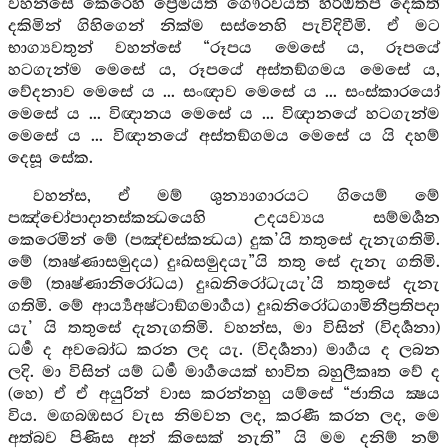
වහන්සේ කෙරෙහි ප්‍රේමයත් ගෞරවයත් හිරිඔතප් දෙකත්
දකිමින් ගිහිගෙන් නික්ම සස්නෙහි පැවිදිවීමි. ඒ මට
භාග්‍යවතුන් වහන්සේ “රූපය මෙසේ ය, රූපයේ
හටගැන්ම මෙසේ ය, රූපයේ අස්තඞ්ගමය මෙසේ ය,
වේදනාව මෙසේ ය ... සංඥාව මෙසේ ය ... සංස්කාරයෝ
මෙසේ ය ... විඥානය මෙසේ ය ... විඥානයේ හටගැන්ම
මෙසේ ය ... විඥානයේ අස්තඞ්ගමය මෙසේ ය යි දහම්
දෙසූ සේක.
වහන්ස, ඒ මම් ශුන්‍යාගාරයට ගියෙම් මේ
පඤ්චෝපාදානස්කන්‍ධයෙහි උදයව්‍යය සම්මර්‍ශන
කෙරෙමින් මේ (පඤ්චස්කන්‍ධය) දුක’යි තතුසේ දැනැගතිමි.
මේ (තෘෂ්ණාසමුදය) දුඃඛසමුදයැ”යි තතු සේ දැනැ ගතිමි.
මේ (තෘෂ්ණානිරෝධය) දුඃඛනිරෝධැයැ’යි තතුසේ දැනැ
ගතිමි. මේ ආර්‍ය්‍යඅෂ්ටාඞ්ගමාර්‍ගය) දුඃඛනිරෝධගාමිනීප්‍රතිපදා
යැ’ යි තතුසේ දැනැගතිමි. වහන්ස, මා විසින් (විදර්‍ශනා)
ධර්‍ම ද අවබෝධ කරන ලද යැ. (විදර්‍ශනා) මාර්‍ගය ද ලබන
ලදි. මා විසින් යම් ධර්‍ම මාර්‍ගයෙක් භාවිත බහුලීකෘත වේ ද
(හෙ) ඒ ඒ අයුරින් වාස කරන්නහු යම්සේ “ජාතිය ක්‍ෂය
විය. මඟබඹසර වැස නිමවන ලද, කරණී කරන ලද, මෙ
අත්බව පිණිස අන් කිසෙක් නැති” යි මම දනිම් නම්