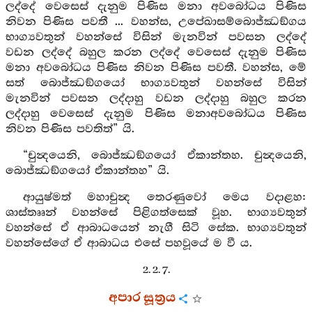
ලද්දේ වෙසෙස් දැනුම පිණිස මනා අවබෝධය පිණිස
නිවන පිණිස පවතී ... වහන්ස, උපේඛාසම්බොජ්ඣඞ්ගය
භාග්‍යවතුන් වහන්සේ විසින් මැනවින් පවසන ලද්දේ
වඩන ලද්දේ බහුල කරන ලද්දේ වෙසෙස් දැනුම පිණිස
මනා අවබෝධය පිණිස නිවන පිණිස පවතී. වහන්ස, මේ
සත් බොජ්ඣඞ්ගයෝ භාග්‍යවතුන් වහන්සේ විසින්
මැනවින් පවසන ලද්දාහු වඩන ලද්දාහු බහුල කරන
ලද්දාහු වෙසෙස් දැනුම පිණිස මනාඅවබෝධය පිණිස
නිවන පිණිස පවතිත්” යි.
“චුන්‍දයෙනි, බොජ්ඣඞ්ගයෝ ඒකාන්තහ. චුන්‍දයෙනි,
බොජ්ඣඞ්ගයෝ ඒකාන්තහ” යි.
ආයුෂ්මත් මහාචුන්‍ද තෙරණුවෝ මෙය වදාළහ:
ශාස්තෲන් වහන්සේ පිළිගත්සෙක් වූහ. භාග්‍යවතුන්
වහන්සේ ඒ ආබාධයෙන් නැගී සිටි සේක. භාග්‍යවතුන්
වහන්සේගේ ඒ ආබාධය එසේ පහවූයේ ම වී ය.
2. 2. 7.
අපාර සූත්‍රය