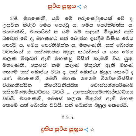
සුරිය සූත්‍රය
558. මහණෙනි, යම් මේ අරුණෝදයෙක් වේ ද,
උදාවන හිරුට මෙය පෙරටු ය, මෙය පෙරනිමිත්ත ය.
මහණෙනි, එසෙයින් ම යම් මේ කලණ මිතුරන් ඇති
බවෙක් වේ ද, මහණහට සත් බොජඟ ඉපදීම පිණිස මෙය
පෙරටු ය, මෙය පෙරනිමිත්ත ය. මහණෙනි, සත් බොජඟ
වඩන්නේ ය සත්බොජඟ බහුල කරන්නේ ය යන මෙය
කලණ මිතුරන් ඇති මහණහු විසින් කැමති විය යුතු.
මහණෙනි, කෙසේ නම් කලණ මිතුරන් ඇති මහණ
තෙමේ සත් බොජඟ වඩා ද, සත් බොජඟ බහුල කෙරේ ද
යත්: මහණෙනි, මෙහි මහණ තෙමේ විවේකනිස්සිත
විරාගනිස්සිත නිරෝධනිස්සිත වොස්සග්ගපරිණාමී
සතිසම්බොජ්ඣඞ්ගය වඩයි ... උපෙක්ඛාසම්බොජ්ඣඞ්ගය
වඩයි. මහණෙනි, මෙසේ කලණ මිතුරන් ඇති මහණ
තෙමේ සත් බොජඟ වඩයි. සත් බොජඟ බහුල කෙරෙයි.
2. 2. 3.
දුතිය සුරිය සූත්‍රය