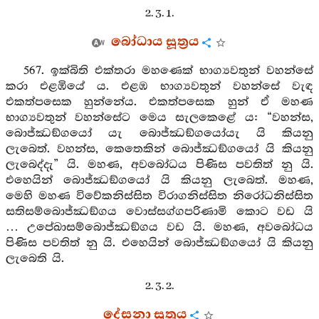
2. 3. 1.
බෝධාය සූත්‍රය
567. ඉක්බිති එක්තරා මහණෙක් භාග්‍යවතුන් වහන්සේ
කරා එළඹියේ ය. එළඹ භාග්‍යවතුන් වහන්සේ වැඳ
එකත්පසෙක හුන්නේය. එකත්පසෙක හුන් ඒ මහණ
භාග්‍යවතුන් වහන්සේට මෙය සැලකෙළේ ය: “වහන්ස,
බොජ්ඣඞ්ගයෝ යැ බොජ්ඣඞ්ගයෝයැ යි කියනු
ලැබෙත්. වහන්ස, කෙතෙකින් බොජ්ඣඞ්ගයෝ යි කියනු
ලැබෙද්දැ” යි. මහණ, අවබෝධය පිණිස පවතිත් නු යි.
එහෙයින් බොජ්ඣඞ්ගයෝ යි කියනු ලැබෙත්. මහණ,
මෙහි මහණ විවේකනිස්සිත විරාගනිස්සිත නිරෝධනිස්සිත
සතිසම්බොජ්ඣඞ්ගය වොස්සග්ගපරිණාමි කොට වඩ යි
… උපේඛාසම්බොජ්ඣඞ්ගය වඩ යි. මහණ, අවබෝධය
පිණිස පවතිත් නු යි. එහෙයින් බොජ්ඣඞ්ගයෝ යි කියනු
ලැබෙති යි.
2. 3. 2.
දේසනා සූත්‍රය