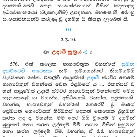
දහමෙකි.මෙහි තෙල සංයෝජනයන් විසින් බඳනාලද
අධ්‍යවසානයෝ (බැසගැනීම්) උපදනාහ. මහණෙනි, මොහු
සංයෝජනයන්ට කරුණු වූ දහම්හු යි කියනු ලැබෙත් යි.
181
2. 3. 10.
උදායි සූත්‍රය
576. එක් කලෙක භාග්‍යවතුන් වහන්සේ
සුමන
දනව්වෙහි
ශෙවතක
නම් සුම්හයන්ගේ නියම්ගම්හි
වැඩවසන සේක. එකල්හි ආයුෂ්මත්
උදායී
ස්ථවිර තෙමේ
භාග්‍යවතුන් වහන්සේ වෙත එළඹියේ ය ... එකත්පස් ව
හුන් ආයුෂ්මත් උදායී ස්ථවිර භාග්‍යවතුන් වහන්සේට මෙය
සැලකෙළේ ය: වහන්ස, අසිරියෙකි. වහන්ස, පුදුමයෙකි.
වහන්ස, භාග්‍යවතුන් වහන්සේ කෙරෙහි වූ මාගේ
ප්‍රේමයත් ගෞරවයත් හිරිඔතප් දෙකත් කෙතෙක් බුහුමන්
කරන ලද ද, වහන්ස, මම පෙර ගිහි වූයෙම් ම දහමින්
බුහුමන් නො කරන ලද්දෙම් වීමි. සඟන විසින් බුහුමන්
නො කරන ලද්දෙම් වීමි. වහන්ස, ඒ මම භාග්‍යවතුන්