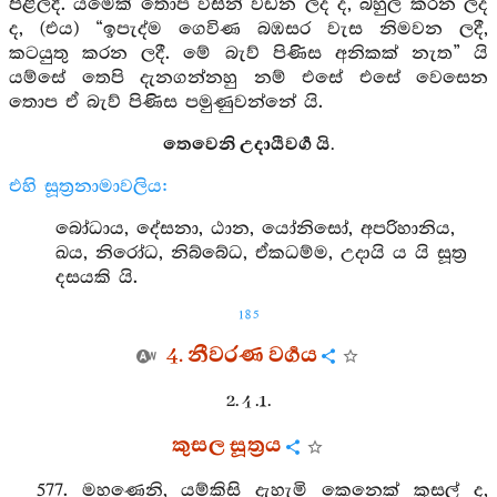
පිළිලදී. යමෙක් තොප විසින් වඩන ලද ද, බහුල කරන ලද
ද, (එය) “ඉපැද්ම ගෙවිණ බඹසර වැස නිමවන ලදී,
කටයුතු කරන ලදී. මේ බැව් පිණිස අනිකක් නැත” යි
යම්සේ තෙපි දැනගන්නහු නම් එසේ එසේ වෙසෙන
තොප ඒ බැව් පිණිස පමුණුවන්නේ යි.
තෙවෙනි උදායීවර්‍ග යි.
එහි සූත්‍රනාමාවලිය:
බෝධාය, දේසනා, ඨාන, යෝනිසෝ, අපරිහානිය,
ඛය, නිරෝධ, නිබ්බේධ, ඒකධම්ම, උදායි ය යි සූත්‍ර
දසයකි යි.
185
4. නීවරණ වර්‍ගය
2. 4 .1.
කුසල සූත්‍රය
577. මහණෙනි, යම්කිසි දැහැමි කෙනෙක් කුසල් ද,