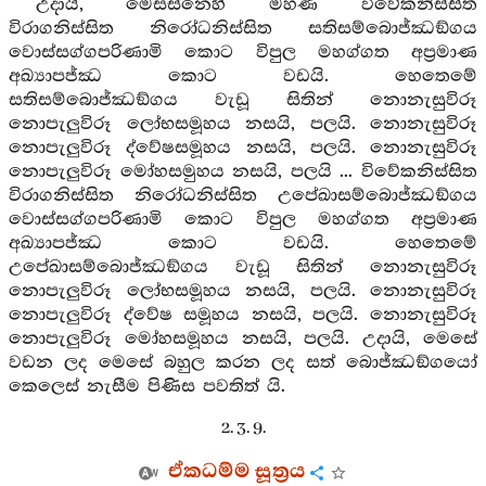
උදායි, මෙසස්නෙහි මහණ විවේකනිස්සිත
විරාගනිස්සිත නිරෝධනිස්සිත සතිසම්බොජ්ඣඞ්ගය
වොස්සග්ගපරිණාමි කොට විපුල මහග්ගත අප්‍රමාණ
අඛ්‍යාපජ්ඣ කොට වඩයි. හෙතෙමේ
සතිසම්බොජ්ඣඞ්ගය වැඩූ සිතින් නොනැසුවිරූ
නොපැලුවිරූ ලෝභසමූහය නසයි, පලයි. නොනැසුවිරූ
නොපැලුවිරූ ද්වේෂසමූහය නසයි, පලයි. නොනැසුවිරූ
නොපැලුවිරූ මෝහසමුහය නසයි, පලයි ... විවේකනිස්සිත
විරාගනිස්සිත නිරෝධනිස්සිත උපේඛාසම්බොජ්ඣඞ්ගය
වොස්සග්ගපරිණාමි කොට විපුල මහග්ගත අප්‍රමාණ
අඛ්‍යාපජ්ඣ කොට වඩයි. හෙතෙමේ
උපේඛාසම්බොජ්ඣඞ්ගය වැඩූ සිතින් නොනැසුවිරූ
නොපැලුවිරූ ලෝභසමූහය නසයි, පලයි. නොනැසුවිරූ
නොපැලුවිරූ ද්වේෂ සමූහය නසයි, පලයි. නොනැසුවිරූ
නොපැලුවිරූ මෝහසමූහය නසයි, පලයි. උදායි, මෙසේ
වඩන ලද මෙසේ බහුල කරන ලද සත් බොජ්ඣඞ්ගයෝ
කෙලෙස් නැසීම පිණිස පවතිත් යි.
2. 3. 9.
ඒකධම්ම සූත්‍රය