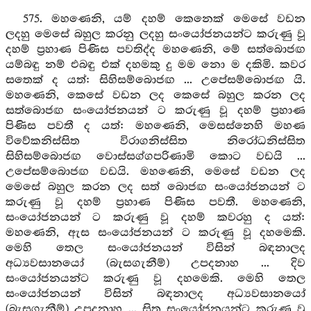
575. මහණෙනි, යම් දහම් කෙනෙක් මෙසේ වඩන
ලදහු මෙසේ බහුල කරනු ලදහු සංයෝජනයන්ට කරුණු වූ
දහම් ප්‍රහාණ පිණිස පවතිද්ද මහණෙනි, මේ සත්බොජඟ
යම්බඳු නම් එබඳු එක් දහමකු දු මම නො ම දකිමි. කවර
සතෙක් ද යත්: සිහිසම්බොජඟ ... උපේසම්බොජඟ යි.
මහණෙනි, කෙසේ වඩන ලද කෙසේ බහුල කරන ලද
සත්බොජඟ සංයෝජනයන් ට කරුණු වූ දහම් ප්‍රහාණ
පිණිස පවතී ද යත්: මහණෙනි, මෙසස්නෙහි මහණ
විවේකනිස්සිත විරාගනිස්සිත නිරෝධනිස්සිත
සිහිසම්බොජඟ වොස්සග්ගපරිණාමි කොට වඩයි ...
උපේසම්බොජඟ වඩයි. මහණෙනි, මෙසේ වඩන ලද
මෙසේ බහුල කරන ලද සත් බොජඟ සංයෝජනයන් ට
කරුණු වූ දහම් ප්‍රහාණ පිණිස පවතී. මහණෙනි,
සංයෝජනයන් ට කරුණු වූ දහම් කවරහු ද යත්:
මහණෙනි, ඇස සංයෝජනයන් ට කරුණු වූ දහමෙකි.
මෙහි තෙල සංයෝජනයන් විසින් බඳනාලද
අධ්‍යවසානයෝ (බැසගැනීම්) උපදනාහ ... දිව
සංයෝජනයන්ට කරුණු වූ දහමෙකි. මෙහි තෙල
සංයෝජනයන් විසින් බඳනාලද අධ්‍යවසානයෝ
(බැසගැනීම්) උපදනාහ ... සිත සංයෝජනයන්ට කරුණු වූ