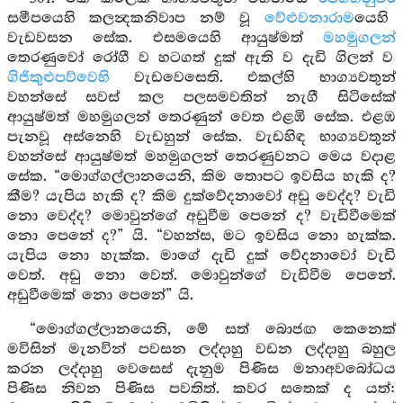
සමීපයෙහි කලන්‍දකනිවාප නම් වූ
වේළුවනාරාම
යෙහි
වැඩවසන සේක. එසමයෙහි ආයුෂ්මත්
මහමුගලන්
තෙරණුවෝ රෝගී ව හටගත් දුක් ඇති ව දැඩි ගිලන් ව
ගිජිකුළුපව්වෙහි
වැඩවෙසෙති. එකල්හි භාග්‍යවතුන්
වහන්සේ සවස් කල පලසමවතින් නැගී සිටිසේක්
ආයුෂ්මත් මහමුගලන් තෙරණුන් වෙත එළඹි සේක. එළඹ
පැනවූ අස්නෙහි වැඩහුන් සේක. වැඩහිඳ භාග්‍යවතුන්
වහන්සේ ආයුෂ්මත් මහමුගලන් තෙරණුවනට මෙය වදාළ
සේක. “මොග්ගල්ලානයෙනි, කිම තොපට ඉවසිය හැකි ද?
කීම? යැපිය හැකි ද? කිම දුක්වේදනාවෝ අඩු වෙද්ද? වැඩි
නො වෙද්ද? මොවුන්ගේ අඩුවීම පෙනේ ද? වැඩිවීමෙක්
නො පෙනේ ද?” යි. “වහන්ස, මට ඉවසිය නො හැක්ක.
යැපිය නො හැක්ක. මාගේ දැඩි දුක් වේදනාවෝ වැඩි
වෙත්. අඩු නො වෙත්. මොවුන්ගේ වැඩිවීම පෙනේ.
අඩුවීමෙක් නො පෙනේ” යි.
“මොග්ගල්ලානයෙනි, මේ සත් බොජඟ කෙනෙක්
මවිසින් මැනවින් පවසන ලද්දාහු වඩන ලද්දාහු බහුල
කරන ලද්දාහු වෙසෙස් දැනුම පිණිස මනාඅවබෝධය
පිණිස නිවන පිණිස පවතිත්. කවර සතෙක් ද යත්: