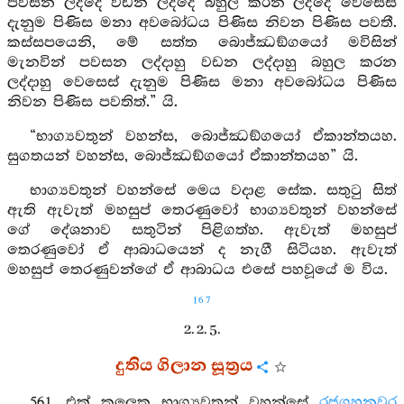
පවසන ලද්දේ වඩන ලද්දේ බහුල කරන ලද්දේ වෙසෙස්
දැනුම පිණිස මනා අවබෝධය පිණිස නිවන පිණිස පවතී.
කස්සපයෙනි, මේ සත්ත බොජ්ඣඞ්ගයෝ මවිසින්
මැනවින් පවසන ලද්දාහු වඩන ලද්දාහු බහුල කරන
ලද්දාහු වෙසෙස් දැනුම පිණිස මනා අවබෝධය පිණිස
නිවන පිණිස පවතිත්.” යි.
“භාග්‍යවතුන් වහන්ස, බොජ්ඣඞ්ගයෝ ඒකාන්තයහ.
සුගතයන් වහන්ස, බොජ්ඣඞ්ගයෝ ඒකාන්තයහ” යි.
භාග්‍යවතුන් වහන්සේ මෙය වදාළ සේක. සතුටු සිත්
ඇති ඇවැත් මහසුප් තෙරණුවෝ භාග්‍යවතුන් වහන්සේ
ගේ දේශනාව සතුටින් පිළිගත්හ. ඇවැත් මහසුප්
තෙරණුවෝ ඒ ආබාධයෙන් ද නැගී සිටියහ. ඇවැත්
මහසුප් තෙරණුවන්ගේ ඒ ආබාධය එසේ පහවූයේ ම විය.
167
2. 2. 5.
දුතිය ගිලාන සූත්‍රය
561. එක් කලෙක භාග්‍යවතුන් වහන්සේ
රජගහනුවර