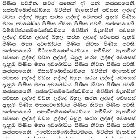
පිණිස පවතිත්. කවර සතෙක් ද? යත්: කස්සපයෙනි,
සතිසම්බොජ්ඣඞ්ගය මවිසින් මැනෙවින් පවසන ලද්දේ
වඩන ලද්දේ බහුල කරන ලද්දේ වෙසෙස් දැනුම පිණිස
මනා අවබෝධය පිණිස නිවන පිණිස පවතී. කස්සපයෙනි,
ධම්මවිජයසම්බොජ්ඣඞ්ගය මවිසින් මැනවින් පවසන
ලද්දේ වඩන ලද්දේ බහුල කරන ලද්දේ වෙසෙස් දැනුම
පිණිස මනා අවබෝධය පිණිස නිවන පිණිස පවතී.
කස්සපයෙනි, විරියසම්බොජ්ඣඞ්ගය මවිසින් මැනවින්
පවසන ලද්දේ වඩන ලද්දේ, බහුල කරන ලද්දේ වෙසෙස්
දැනුම පිණිස මනා අවබෝධය පිණිස නිවන පිණිස පවතී.
කස්සපයෙනි, පීතිසම්බොජ්ඣඞ්ගය මවිසින් මැනෙවින්
පවසන ලද්දේ වඩන ලද්දේ බහුල කරන ලද්දේ වෙසෙස්
දැනුම පිණිස මනා අවබෝධය පිණිස නිවන පිණිස පවතී.
කස්සපයෙනි, පස්සද්ධිසම්බොජ්ඣඞ්ගය මවිසින් මැනවින්
පවසන ලද්දේ වඩන ලද්දේ බහුල කරන ලද්දේ වෙසෙස්
දැනුම පිණිස මනාඅවබෝධය පිණිස නිවන පිණිස පවතී.
කස්සපයෙනි, සමාධිසම්බොජ්ඣඞ්ගය මවිසින් මැනවින්
පවසන ලද්දේ වඩන ලද්දේ බහුල කරන ලද්දේ වෙසෙස්
දැනුම පිණිස මනා අවබෝධය පිණිස නිවන පිණිස පවතී.
කස්සපයෙනි, උපේඛාසම්බොජ්ඣඞ්ගය, මවිසින් මැනවින්