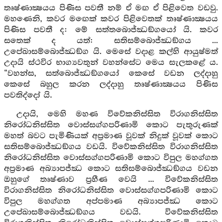
තෘෂ්ණාක්‍ෂයය පිණිස පවතී නම් ඒ මඟ ඒ පිළිවෙත වඩවු.
මහණෙනි, කවර මඟෙක් කවර පිළිවෙතක් තෘෂ්ණාක්‍ෂයය
පිණිස පවතී ද: මේ සත්තබොජ්ඣඞ්ගයෝ යි. කවර
සතෙක් ද යත්: සතිසම්බොජ්ඣඞ්ගය ...
උපේඛාසම්බොජ්ඣඞ්ග යි. මෙසේ වදාළ කල්හි ආයුෂ්මත්
උදායි ස්ථවිර භාග්‍යවතුන් වහන්සේට මෙය සැලකළේ ය.
“වහන්ස, සත්බොජ්ඣඞ්ගයෝ කෙසේ වඩන ලද්දාහු
කෙසේ බහුල කරන ලද්දාහු තෘෂ්ණාක්‍ෂයය පිණිස
පවතිද්දෝ යි.
උදායි, මෙහි මහණ විවේකනිස්සිත විරාගනිස්සිත
නිරෝධනිස්සිත වොස්සග්ගපරිණාමි කොට පැතුරුණක්
මහත් බවට පැමිණියක් අප්‍රමාණ වූවක් නිදුක් වූවක් කොට
සතිසම්බොජ්ඣඞ්ගය වඩයි. විවේකනිස්සිත විරාගනිස්සිත
නිරෝධනිස්සිත වොස්සග්ගපරිණාමි කොට විපුල මහග්ගත
අප්‍රමාණ අබ්‍යාපජ්ඣ කොට සතිසම්බොජ්ඣඞ්ගය වඩන
ඔහුගේ තෘෂ්ණාව ප්‍රහීණ වෙයි ... විවේකනිස්සිත
විරාගනිස්සිත නිරෝධනිස්සිත වොස්සග්ගපරිණාමි කොට
විපුල මහග්ගත අප්පමාණ අබ්‍යාපජ්ඣ කොට
උපේඛාසම්බොජ්ඣඞ්ගය වඩයි. විවේකනිස්සිත