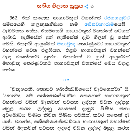
තතිය ගිලාන සූත්‍රය
562. එක් කලෙක භාග්‍යවතුන් වහන්සේ
රජගහනුවර
සමීපයෙහි කලන්‍දකනිවාප නම්
වේළුවනාරාම
යෙහි
වැඩවසන සේක. එසමයෙහි භාග්‍යවතුන් වහන්සේ හටගත්
ආබාධ ඇතිසේක් දුක් ඇතිසේක් දැඩි ගිලන් වූ සේක්
වෙති. එකල්හි ආයුෂ්මත්
මහාචුන්‍ද
තෙරණුවෝ භාග්‍යවතුන්
වහන්සේ වෙත එළඹියහ. එළඹ භාග්‍යවතුන් වහන්සේ
වැඳ එකත්පස්ව හුන්හ. එකත්පස් ව හුන් ආයුෂ්මත්
මහාචුන්‍ද තෙරණුවනට භාග්‍යවතුන් වහන්සේ මෙය වදාළ
සේක:
169
“චුන්‍දයෙනි, තොපට බොජ්ඣඞ්ගයෝ වැටහෙත්වා” යි.
“වහන්ස, මේ සත්තබොජ්ඣඞ්ග කෙනෙක් භාග්‍යවතුන්
වහන්සේ විසින් මැනවින් පවසන ලද්දාහු වඩන ලද්දාහු
බහුල කරන ලද්දාහු වෙසෙස් දැනුම පිණිස මනා
අවබෝධය පිණිස නිවන පිණිස පවතිත්. කවර සතෙක් ද?
යත්: වහන්ස, සතිසම්බොජ්ඣඞ්ගය භාග්‍යවතුන් වහන්සේ
විසින් මැනවින් පවසන ලද්දේ වඩන ලද්දේ බහුල කරන