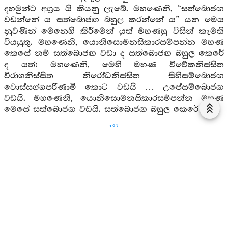
දහමුන්ට අග්‍රය යි කියනු ලැබේ. මහණෙනි, “සත්බොජඟ
වඩන්නේ ය සත්බොජඟ බහුල කරන්නේ ය” යන මෙය
නුවණින් මෙනෙහි කිරීමෙන් යුත් මහණහු විසින් කැමති
වියයුතු. මහණෙනි, යොනිසොමනසිකාරසම්පන්න මහණ
කෙසේ නම් සත්බොජඟ වඩා ද සත්බොජඟ බහුල කෙරේ
ද යත්: මහණෙනි, මෙහි මහණ විවේකනිස්සිත
විරාගනිස්සිත නිරෝධනිස්සිත සිහිසම්බොජඟ
වොස්සග්ගපරිණාමි කොට වඩයි … උපේසම්බොජඟ
වඩයි. මහණෙනි, යොනිසොමනසිකාරසම්පන්න මහණ
මෙසේ සත්බොජඟ වඩයි. සත්බොජඟ බහුල කෙරේ යි.
187
2. 4. 3.
කිලේස සූත්‍රය
579. මහණෙනි, යම් කෙලෙසුන්ගෙන් කෙලෙසුණු
ස්වර්‍ණය මෘදුත් නො වේ ද කර්‍මණ්‍යත් නො වේ ද
ප්‍රභාස්වරත් නො වේ ද බිඳෙනසුලුත් වේ ද කර්‍ම පිණිස (-
ආභරණ ආදිය තැනීම සඳහා) මැනැවින් නො ද පැමිණේ