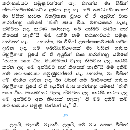
තථාභාවයට පමුණුවන්නේ යැ: වහන්ස, මා විසින්
ස්මෘතිසම්බොධ්‍යඞ්ග ලබන ලද යැ. යම් බෝධ්‍යඞ්ගයෙක්
මා විසින් භාවිත බහුලීකෘත වූයේ ඒ ඒ අයුරින් වාස
කරන්නහු යම්සේ “ජාති ක්‍ෂය විය. මඟබඹසර වැසැ
නිමවන ලද, කරණී කරනලද, මෙ අත්බව පිණිස අන්
කිසෙක් නැති”යි මම දනිම් නම් තථාභාවයට පමුණු
වන්නේ යැ. … වහන්ස, මා විසින් උපේක්‍ෂාසම්බෝධ්‍යඞ්ග
ලබන ලද. යම් බෝධ්‍යඞ්ගයෙක් මා විසින් භාවිත
බහුලීකෘත වූයේ ඒ ඒ අයුරින් වාස කරන්නහු යම්සේ
“ජාතිය ක්‍ෂය විය. මඟබඹසර වැසැ නිමවන ලද, කරණී
කරන ලද, මෙ අත්බවට අන් කිසෙක් නැති”යි මම දනිම්
නම් තථාභාවයට පමුණුවන්නේ යැ. වහන්ස, මා විසින්
මේ මාර්‍ගය ලබන ලද. මා විසින් යම් මාර්‍ගයෙක් භාවිත
බහුලීකෘත වූයේ ඒ ඒ අයුරින් වාස කරන්නහු යම්සේ “ජාති
ක්‍ෂය විය. මඟබඹසර වැසැ නිමවන ලද, කරණී කරන ලද
මෙ අත්බවට අන් කිසෙක් නැතැ” යි මම දනිම් නම්
තථාභාවයට පමුණු වන්නේ යැ” යි.
183
උදායි, මැනවි, මැනවි. උදායි, මේ මග තොප විසින්