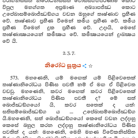
විරාගනිස්සිත නිරෝධනිස්සිත වොස්සග්ගපරිණාමි කොට
විපුල මහග්ගත අප්‍රමාණ අබ්‍යාපජ්ඣ කොට
උපේඛාසම්බොජ්ඣඞ්ගය වඩන ඔහුගේ තෘෂ්ණාව ප්‍රහීණ
වේ. තෘෂ්ණාව ප්‍රහීණ වීමෙන් කර්‍මය ප්‍රහීණ වේ. කර්‍මය
ප්‍රහීණ වීමෙන් දුක ප්‍රහීණ වේ. උදායි, මෙසේ
තෘෂ්ණාක්‍ෂයයෙන් කර්‍මක්‍ෂය වේ. කර්‍මක්‍ෂයයෙන් දුඃඛක්‍ෂය
වේ යි.
2. 3. 7.
නිරෝධ සූත්‍රය
573. මහණෙනි, යම් මඟෙක් යම් පිළිවෙතෙක්
තෘෂ්ණානිරෝධය පිණිස පවතී නම් ඒ මඟ ඒ පිළිවෙත
වඩවු. මහණෙනි, කවර මඟෙක් කවර පිළිවෙතෙක්
තෘෂ්ණානිරෝධය පිණිස පවතී ද? මේ සත්
බොජ්ඣඞ්ගයෝ යි, කවර සතෙක් ද යත්:
සතිසම්බොජ්ඣඞ්ග ය ... උපේඛාසම්බොජ්ඣඞ්ග
යි.මහණෙනි, සත් බොජ්ඣඞ්ගයෝ කෙසේ වඩන ලද්දාහු
කෙසේ බහුල කරන ලද්දාහු තෘෂ්ණානිරෝධය පිණිස
පවතිත් ද යත්: මහණෙනි, මෙහි මහණ විවේකනිස්සිත