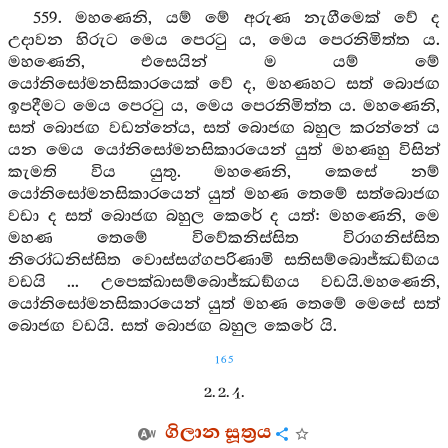
559. මහණෙනි, යම් මේ අරුණ නැගීමෙක් වේ ද
උදාවන හිරුට මෙය පෙරටු ය, මෙය පෙරනිමිත්ත ය.
මහණෙනි, එසෙයින් ම යම් මේ
යෝනිසෝමනසිකාරයෙක් වේ ද, මහණහට සත් බොජඟ
ඉපදීමට මෙය පෙරටු ය, මෙය පෙරනිමිත්ත ය. මහණෙනි,
සත් බොජඟ වඩන්නේය, සත් බොජඟ බහුල කරන්නේ ය
යන මෙය යෝනිසෝමනසිකාරයෙන් යුත් මහණහු විසින්
කැමති විය යුතු. මහණෙනි, කෙසේ නම්
යෝනිසෝමනසිකාරයෙන් යුත් මහණ තෙමේ සත්බොජඟ
වඩා ද සත් බොජඟ බහුල කෙරේ ද යත්: මහණෙනි, මෙ
මහණ තෙමේ විවේකනිස්සිත විරාගනිස්සිත
නිරෝධනිස්සිත වොස්සග්ගපරිණාමි සතිසම්බොජ්ඣඞ්ගය
වඩයි ... උපෙක්ඛාසම්බොජ්ඣඞ්ගය වඩයි.මහණෙනි,
යෝනිසෝමනසිකාරයෙන් යුත් මහණ තෙමේ මෙසේ සත්
බොජඟ වඩයි. සත් බොජඟ බහුල කෙරේ යි.
165
2. 2. 4.
ගිලාන සූත්‍රය