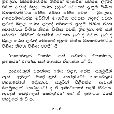
මුගලන, සිහිසම්බොජඟ මවිසින් මැනවින් පවසන ලද්දේ
වඩන ලද්දේ බහුල කරන ලද්දේ වෙසෙස් දැනුම පිණිස
මනාඅවබෝධය පිණිස නිවන පිණිස පවතී ... මුගලන,
උපේසම්බොජඟ මවිසින් මැනවින් පවසන ලද්දේ වඩන
ලද්දේ බහුල කරන ලද්දේ වෙසෙස් දැනුම පිණිස මනා
අවබෝධය පිණිස නිවන පිණිස පවතී. මුගලන, මේ සත්
බොජඟ මවිසින් මැනවින් පවසන ලද්දේ වඩන ලද්දේ
බහුල කරන ලද්දේ වෙසෙස් දැනුම පිණිස මනාඅවබෝධය
පිණිස නිවන පිණිස පවතී” යි.
“භාග්‍යවතුන් වහන්ස, සත් බොජඟ ඒකාන්තය,
සුගතයන් වහන්ස, සත් බොජඟ ඒකාන්ත ය” යි.
භාග්‍යවතුන් වහන්සේ මෙය වදාළ සේක. සතුටුසිත්
ඇති ඇවැත් මහමුගලන් තෙරණුවෝ භාග්‍යවතුන්
වහන්සේගේ දේශනාව සතුටින් පිළිගත්හ. ඇවැත්
මහමුගලන් තෙරණුවෝ ද ඒ ආබාධයෙන් නැගී සිටියහ.
ඇවැත් මහමුගලන් තෙරණුවන් ගේ ඒ ආබාධය එසේ
පහවූයේ ම වී ය.
2. 2. 6.