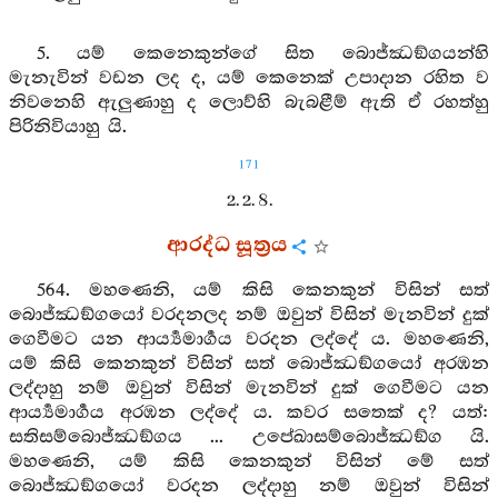
5. යම් කෙනෙකුන්ගේ සිත බොජ්ඣඞ්ගයන්හි
මැනැවින් වඩන ලද ද, යම් කෙනෙක් උපාදාන රහිත ව
නිවනෙහි ඇලුණාහු ද ලොව්හි බැබළීම් ඇති ඒ රහත්හු
පිරිනිවියාහු යි.
171
2. 2. 8.
ආරද්ධ සූත්‍රය
564. මහණෙනි, යම් කිසි කෙනකුන් විසින් සත්
බොජ්ඣඞ්ගයෝ වරදනලද නම් ඔවුන් විසින් මැනවින් දුක්
ගෙවීමට යන ආර්‍ය්‍යමාර්‍ගය වරදන ලද්දේ ය. මහණෙනි,
යම් කිසි කෙනකුන් විසින් සත් බොජ්ඣඞ්ගයෝ අරඹන
ලද්දාහු නම් ඔවුන් විසින් මැනවින් දුක් ගෙවීමට යන
ආර්‍ය්‍යමාර්‍ගය අරඹන ලද්දේ ය. කවර සතෙක් ද? යත්:
සතිසම්බොජ්ඣඞ්ගය ... උපේඛාසම්බොජ්ඣඞ්ග යි.
මහණෙනි, යම් කිසි කෙනකුන් විසින් මේ සත්
බොජ්ඣඞ්ගයෝ වරදන ලද්දාහු නම් ඔවුන් විසින්