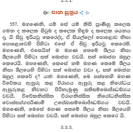
2. 2. 1.
පාන සූත්‍රය
557. මහණෙනි, යම් සේ යම් කිසි ප්‍රාණීහු කලෙක
ගමන ද කලෙක සිටුම ද කලෙක හිඳුම ද කලෙක ශයනය
දැ යි සිවු ඉරියවු කෙරෙද්ද, ඒ සියල්ලෝ පොළොව නිසා
පොළොවෙහි පිහිටා එසේ ඒ සිවු ඉරියවු කෙරෙති.
මහණෙනි, එසෙයින් ම මහණ තෙමේ ශීලය නිසා
ශීලයෙහි පිහිටා සත් බොජඟ වඩයි. සත් බොජඟ බහුල
කෙරෙයි. මහණෙනි, කෙසේ නම් මහණ තෙමේ ශීලය
නිසා ශීලයෙහි පිහිටා සත් බොජඟ වඩා ද, සත් බොජඟ
බහුල කෙරේ ද? යත්: මහණෙනි, මෙ සස්නෙහි මහණ
විවේකය ඇසුරු කළ විරාගය ඇසුරු කළ නිරෝධය
ඇසුරුකළ නිවනට පිරිනැමුණු සතිසම්බොජ්ඣඞ්ගය
වඩයි. විවේකනිස්සිත විරාගනිස්සිත නිරෝධනිස්සිත
වොස්සග්ගපරිණාමී උපේඛාසම්බොජ්ඣඞ්ගය වඩයි.
මහණෙනි, මෙසේ මහණ තෙමේ ශීලය නිසා ශීලයෙහි
පිහිටා සත් බොජඟ වඩයි. සත් බොජඟ බහුල කෙරෙ යි.
2. 2. 2.