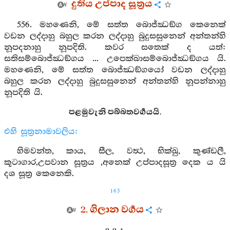
දුතිය උප්පාද සූත්‍රය
556. මහණෙනි, මේ සත්ත බොජ්ඣඞ්ග කෙනෙක්
වඩන ලද්දාහු බහුල කරන ලද්දාහු බුදුසසුනෙන් අන්තන්හි
නූපදනාහු නූපදිති. කවර සතෙක් ද යත්:
සතිසම්බොජ්ඣඞ්ගය ... උපෙක්ඛාසම්බොජ්ඣඞ්ගය යි.
මහණෙනි, මේ සත්ත බොජ්ඣඞ්ගයෝ වඩන ලද්දාහු
බහුල කරන ලද්දාහු බුදුසසුනෙන් අන්තන්හි නූපන්නාහු
නූපදිති යි.
පළමුවැනි පබ්බතවර්‍ගයයි.
එහි සූත්‍රනාමාවලිය:
හිමවන්ත, කාය, සීල, වත්‍ථ, භික්ඛු, කුණ්ඩලී,
කූටාගාර,උපවාන සූත්‍රය ,අනෙක් උප්පාදසූත්‍ර දෙක ය යි
දශ සූත්‍ර කෙනෙකි.
163
2. ගිලාන වර්‍ගය