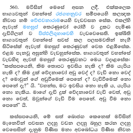
560. මවිසින් මෙසේ අසන ලදී. එක්කලෙක
භාග්‍යවතුන් වහන්සේ
රජගහනුවර
සමීපයෙහි කලන්‍දක
නිවාප නම්
වේළුවනාරාම
යෙහි වැඩවසන සේක. එකල්හි
ඇවැත්
මහසුප්
තෙරණුවෝ රෝගී ව දුකට පැමිණ
දැඩිගිලන් ව
පිප්ඵලිගුහාවෙහි
වැඩවෙසෙති. ඉක්බිති
භාග්‍යවතුන් වහන්සේ සවස් කල පලසමවතින් නැගී
සිටිසේක් ඇවැත් මහසුප් තෙරණුවන් වෙත එළඹිසේක.
එළඹ පැනවූ අසුන්හි වැඩහුන්සේක. භාග්‍යවතුන් වහන්සේ
වැඩහිඳ ඇවත් මහසුප් තෙරණුවනට මෙය වදාළසේක:
“කස්සපයෙනි, කිම තොපට ඉවසිය හැකි ද? කිම යැපිය
හැකි ද? කිම දුක් වේදනාවෝ අඩු වෙද් ද? වැඩි නො වෙද්
ද? මොවුන් ගේ අඩුවීමෙක් පෙනේ ද? වැඩිවීමෙක් නො
පෙනේ දැ?” යි. “වහන්ස, මට ඉවසිය නො හැකි ය, යැපිය
නො හැකිය. මාගේ දැඩි දුක් වේදනාවෝ වැඩි වෙත්, අඩු
නො වෙත්, ඔවුන්ගේ වැඩි වීම පෙනේ. අඩු වීම නො
පෙනේ” යි.
කස්සපයෙනි, මේ සත් බොජඟ කෙනෙක් මවිසින්
මැනෙවින් පවසන ලදහු වඩන ලදහු බහුල කරන ලදහු
වෙසෙසින් දැනුම පිණිස මනා අවබෝධය පිණිස නිවන