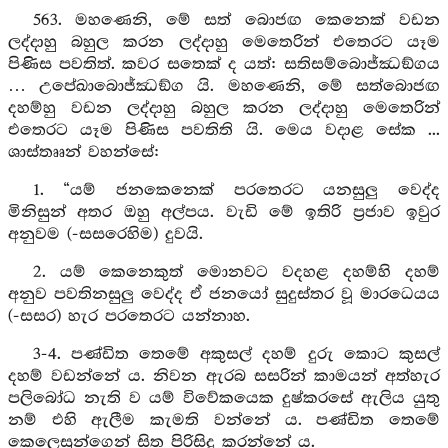
563. මහණෙනි, මේ සත් බොජඟ කෙනෙක් වඩන
ලද්දාහු බහුල කරන ලද්දාහු මෙතෙරින් එතෙරට යෑම
පිණිස පවතිත්. කවර සතෙක් ද යත්: සතිසම්බොජ්ඣඞ්ගය
… උපේඛාබොජ්ඣඞ්ග යි. මහණෙනි, මේ සත්බොජඟ
දහම්හු වඩන ලද්දාහු බහුල කරන ලද්දාහු මෙතෙරින්
එතෙරට යෑම පිණිස පවතිති යි. මෙය වදාළ සේක ...
ශාස්තෲන් වහන්සේ:
1. “යම් ජනකෙනෙක් පරතෙරට යනසුලු වෙද්ද
මිනිසුන් අතර ඔහු අල්පය. වැඩි මේ ඉතිරි ප්‍රජාව ඉවුර
අනුවම (-සසරෙහිම) දුවයි.
2. යම් කෙනෙකුත් මොනවට වදහළ දහම්හි දහම්
අනුව පවතිනසුලු වෙද්ද ඒ ජනයෝ සුදුස්තර වූ මාරධෙයය
(-සසර) හැර පරතෙරට යන්නාහ.
3-4. පණ්ඩිත තෙමේ අකුසල් දහම් දුරු කොට කුසල්
දහම් වඩන්නේ ය. නිවන ඇරබ සසරින් කාමයන් අත්හැර
පලිබෝධ නැති ව යම් විවේකයෙක දුෂ්කරසේ ඇලිය යුතු
නම් එහි ඇලීම කැමති වන්නේ ය. පණ්ඩිත තෙමේ
කෙලෙසුන්ගෙන් සිත පිරිසිදු කරන්නේ ය.