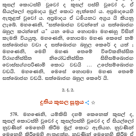
කුසල් කොටස්හි වූවෝ ද කුසල් පස්හි වූවෝ ද, ඒ
සියල්ලෝ අප්‍රමාදය මුල් කොට ඇත්තෝ ය. අප්‍රමාදයෙහි
ඇතුළත් වූවෝ ය. අප්‍රමාදය ඒ ධර්‍මයනට අග්‍රය යි කියනු
ලැබේ. මහණෙනි, “සත්බොජඟ වඩන්නේ ය සත්බොජඟ
බහුල කරන්නේ ය” යන මෙය නොපමා මහණහු විසින්
කැමති වියයුතු. මහණෙනි, නොපමා මහණ කෙසේ නම්
සත්බොජඟ වඩා ද සත්බොජඟ බහුල කෙරේ ද යත් ;
මහණෙනි, මෙහි මහණ තෙමේ විවේකනිස්සිත
විරාගනිස්සිත නිරෝධනිස්සිත සිහිසම්බොජඟ
වොස්සග්ගපරිණාමි කොට වඩයි … උපේසම්බොජඟ
වඩයි. මහණෙනි, මෙසේ නොපමා මහණ තෙමේ
සත්බොජඟ වඩයි. සත්බොජඟ බහුල කෙරේ යි.
2. 4. 2.
දුතිය කුසල සූත්‍රය
578. මහණෙනි, යම්කිසි දහම් කෙනෙක් කුසල් ද,
කුසල් කොටස්හි වූවෝ ද කුසල්පස්හි වූවෝ ද ඒ සියල්ලෝ
නුවණින් මෙනෙහි කිරීම මුල් කොට ඇතියහ. නුවණින්
මෙනෙහි කිරීමෙහි ඇතුළත්හ. නුවණින් මෙනෙහි කිරීම ඒ