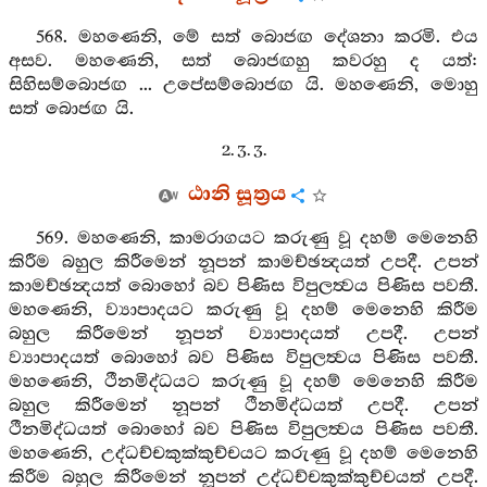
568. මහණෙනි, මේ සත් බොජඟ දේශනා කරමි. එය
අසව. මහණෙනි, සත් බොජඟහු කවරහු ද යත්:
සිහිසම්බොජඟ ... උපේසම්බොජඟ යි. මහණෙනි, මොහු
සත් බොජඟ යි.
2. 3. 3.
ඨානි සූත්‍රය
569. මහණෙනි, කාමරාගයට කරුණු වූ දහම් මෙනෙහි
කිරීම බහුල කිරීමෙන් නූපන් කාමච්ඡන්‍දයත් උපදී. උපන්
කාමච්ඡන්‍දයත් බොහෝ බව පිණිස විපුලත්‍වය පිණිස පවතී.
මහණෙනි, ව්‍යාපාදයට කරුණු වූ දහම් මෙනෙහි කිරීම
බහුල කිරීමෙන් නූපන් ව්‍යාපාදයත් උපදී. උපන්
ව්‍යාපාදයත් බොහෝ බව පිණිස විපුලත්‍වය පිණිස පවතී.
මහණෙනි, ථීනමිද්ධයට කරුණු වූ දහම් මෙනෙහි කිරීම
බහුල කිරීමෙන් නූපන් ථීනමිද්ධයත් උපදී. උපන්
ථීනමිද්ධයත් බොහෝ බව පිණිස විපුලත්‍වය පිණිස පවතී.
මහණෙනි, උද්ධච්චකුක්කුච්චයට කරුණු වූ දහම් මෙනෙහි
කිරීම බහුල කිරීමෙන් නූපන් උද්ධච්චකුක්කුච්චයත් උපදී.