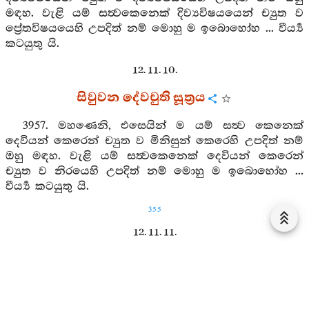
මඳහ. වැළි යම් සත්‍වකෙනෙක් දිව්‍යවිෂයයෙන් ච්‍යුත ව
ප්‍රේතවිෂයයෙහි උපදිත් නම් මොහු ම ඉබොහෝහ ... වීර්‍ය්‍ය
කටයුතු යි.
12. 11. 10.
සිවුවන දේවචුති සූත්‍රය
3957. මහණෙනි, එසෙයින් ම යම් සත්‍ව කෙනෙක්
දෙවියන් කෙරෙන් ච්‍යුත ව මිනිසුන් කෙරෙහි උපදිත් නම්
ඔහු මඳහ. වැළි යම් සත්‍වකෙනෙක් දෙවියන් කෙරෙන්
ච්‍යුත ව නිරයෙහි උපදිත් නම් මොහු ම ඉබොහෝහ ...
වීර්‍ය්‍ය කටයුතු යි.
355
12. 11. 11.
පස්වන දේවචුති සූත්‍රය
3958. මහණෙනි, එසෙයින් ම යම් සත්‍ව කෙනෙක්
දෙව්ලොවින් ච්‍යුත ව මිනිස්ලොව උපදිත් නම් ඔහු මඳහ.