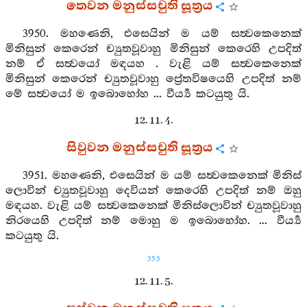
තෙවන මනුස්සචුති සූත්‍රය
3950. මහණෙනි, එසෙයින් ම යම් සත්‍වකෙනෙක්
මිනිසුන් කෙරෙන් ච්‍යුතවූවාහු මිනිසුන් කෙරෙහි උපදිත්
නම් ඒ සත්‍වයෝ මඳයහ . වැළි යම් සත්‍වකෙනෙක්
මිනිසුන් කෙරෙන් ච්‍යුතවූවාහු ප්‍රේතවිෂයෙහි උපදිත් නම්
මේ සත්‍වයෝ ම ඉබොහෝහ ... වීර්‍ය්‍ය කටයුතු යි.
12. 11. 4.
සිවුවන මනුස්සචුති සූත්‍රය
3951. මහණෙනි, එසෙයින් ම යම් සත්‍වකෙනෙක් මිනිස්
ලොවින් ච්‍යුතවූවාහු දෙවියන් කෙරෙහි උපදිත් නම් ඔහු
මඳයහ. වැළි යම් සත්‍වකෙනෙක් මිනිස්ලොවින් ච්‍යුතවූවාහු
නිරයෙහි උපදිත් නම් මොහු ම ඉබොහෝහ. ... වීර්‍ය්‍ය
කටයුතු යි.
353
12. 11. 5.