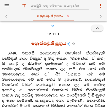
මනුස‍්සචුතිසුත‍්තං
351
12. 11. 1.
මනුස්සචුති සූත්‍රය
3948. එකල්හි භාග්‍යවතුන් වහන්සේ නියසිළෙහි
පස්බිඳක් නගා භික්‍ෂූන් ඇමතූ සේක: “මහණෙනි, ඒ කිමැ
යි හඟිවු ද කිමෙක් ඉබොහෝ ද මවිසින් යම් මේ
පස්බිඳෙක් නියසිළෙහි නඟන ලද නම් එය හෝ මේ
මහපොළොව හෝ දැ” යි? “වහන්ස, යම් මේ
මහපොළොව වේ නම් මෙය ම ඉබෙහෙවි. භාග්‍යවතුන්
වහන්සේ විසින් නියසිළෙහි නඟන ලද මේ පස්බිඳ
ඉතාමඳ ය. භාග්‍යවතුන් වහන්සේ විසින් නියසිළෙහි
නඟන ලද පස්බිඳ මහපොළොව හා සැසඳීමෙහි දී ගිණුමට
ද නො පැමිණේ. සැසඳුමටද නො පැමිණේ”. මහණෙනි,
එසෙයින් ම යම් කෙනෙක් මිනිසුන් කෙරෙන් ච්‍යුත වූවාහු