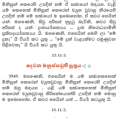
මිනිසුන් කෙරෙහි උපදිත් නම් ඒ සත්‍වයෝ මඳයහ. වැළි
යම් කෙනෙක් මිනිසුන් කෙරෙන් ච්‍යුත වූවාහු නිරයෙහි
උපදිත් නම් මේ සත්‍වයෝ ම ඉබොහෝහ. ඒ කවර හෙයින්
යත්: මහණෙනි, සිවු අරීසස් නුදුටු බැවිනි, කවර සිවු
අරීසස් ද යත්: දුඃඛාර්‍ය්‍යසත්‍යය ... දුඃඛ නිරොධගාමිනී
ප්‍රතිපදාර්‍ය්‍යසත්‍යය යි. මහණෙනි, එහෙයින් මෙහි ලා “මේ
දුකැ” යි වීර්‍ය්‍ය කට යුතු ... “මේ දුක් වැළැක්මට පමුණුවන
පිළිවෙතැ” යි වීර්‍ය්‍ය කට යුතු යි.
12. 11. 2.
දෙවන මනුස්සචුති සූත්‍රය
3949. මහණෙනි, එසෙයින් ම යම් සත්‍වකෙනෙක්
මිනිසුන් කෙරෙන් ච්‍යුතවූවාහු මිනිසුන් කෙරෙහි උපදිත්
නම් ඔහු මඳයහ . යළි යම් සත්‍වකෙනෙක් මිනිසුන්
කෙරෙන් ච්‍යුතවූවාහු තිරිසන්යොන්හි උපදිත් නම් මොහු
ම ඉබොහෝහ. ඒ කවර හෙයින් යත් ... වීර්‍ය්‍ය කටයුතු යි.
12. 11. 3.