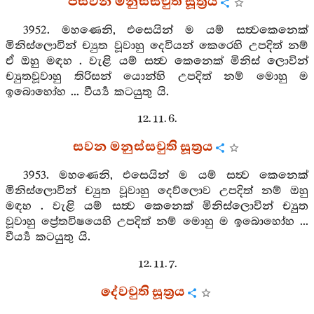
පස්වන මනුස්සචුති සූත්‍රය
3952. මහණෙනි, එසෙයින් ම යම් සත්‍වකෙනෙක්
මිනිස්ලොවින් ච්‍යුත වූවාහු දෙවියන් කෙරෙහි උපදිත් නම්
ඒ ඔහු මඳහ . වැළි යම් සත්‍ව කෙනෙක් මිනිස් ලොවින්
ච්‍යුතවූවාහු තිරිසන් යොන්හි උපදිත් නම් මොහු ම
ඉබොහෝහ ... වීර්‍ය්‍ය කටයුතු යි.
12. 11. 6.
සවන මනුස්සචුති සූත්‍රය
3953. මහණෙනි, එසෙයින් ම යම් සත්‍ව කෙනෙක්
මිනිස්ලොවින් ච්‍යුත වූවාහු දෙව්ලොව උපදිත් නම් ඔහු
මඳහ . වැළි යම් සත්‍ව කෙනෙක් මිනිස්ලොවින් ච්‍යුත
වූවාහු ප්‍රේතවිෂයෙහි උපදිත් නම් මොහු ම ඉබොහෝහ ...
වීර්‍ය්‍ය කටයුතු යි.
12. 11. 7.
දේවචුති සූත්‍රය