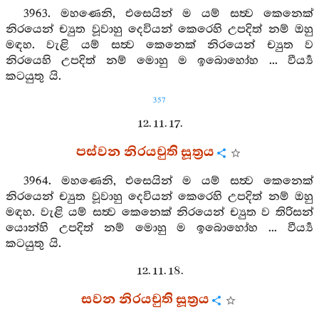
3963. මහණෙනි, එසෙයින් ම යම් සත්‍ව කෙනෙක්
නිරයෙන් ච්‍යුත වූවාහු දෙවියන් කෙරෙහි උපදිත් නම් ඔහු
මඳහ. වැළි යම් සත්‍ව කෙනෙක් නිරයෙන් ච්‍යුත ව
නිරයෙහි උපදිත් නම් මොහු ම ඉබොහෝහ ... වීර්‍ය්‍ය
කටයුතු යි.
357
12. 11. 17.
පස්වන නිරයචුති සූත්‍රය
3964. මහණෙනි, එසෙයින් ම යම් සත්‍ව කෙනෙක්
නිරයෙන් ච්‍යුත වූවාහු දෙවියන් කෙරෙහි උපදිත් නම් ඔහු
මඳහ. වැළි යම් සත්‍ව කෙනෙක් නිරයෙන් ච්‍යුත ව තිරිසන්
යොන්හි උපදිත් නම් මොහු ම ඉබොහෝහ ... වීර්‍ය්‍ය
කටයුතු යි.
12. 11. 18.
සවන නිරයචුති සූත්‍රය