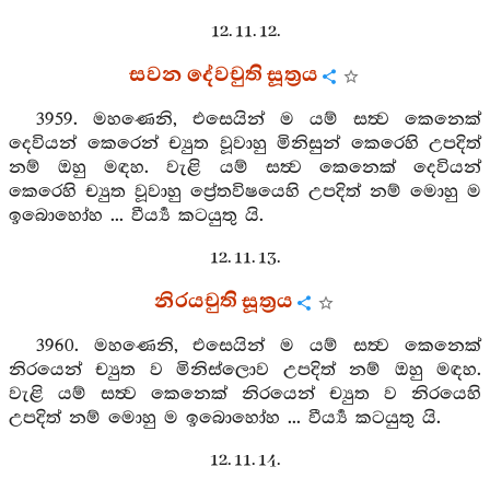
12. 11. 12.
සවන දේවචුති සූත්‍රය
3959. මහණෙනි, එසෙයින් ම යම් සත්‍ව කෙනෙක්
දෙවියන් කෙරෙන් ච්‍යුත වූවාහු මිනිසුන් කෙරෙහි උපදිත්
නම් ඔහු මඳහ. වැළි යම් සත්‍ව කෙනෙක් දෙවියන්
කෙරෙහි ච්‍යුත වූවාහු ප්‍රේතවිෂයෙහි උපදිත් නම් මොහු ම
ඉබොහෝහ ... වීර්‍ය්‍ය කටයුතු යි.
12. 11. 13.
නිරයචුති සූත්‍රය
3960. මහණෙනි, එසෙයින් ම යම් සත්‍ව කෙනෙක්
නිරයෙන් ච්‍යුත ව මිනිස්ලොව උපදිත් නම් ඔහු මඳහ.
වැළි යම් සත්‍ව කෙනෙක් නිරයෙන් ච්‍යුත ව නිරයෙහි
උපදිත් නම් මොහු ම ඉබොහෝහ ... වීර්‍ය්‍ය කටයුතු යි.
12. 11. 14.