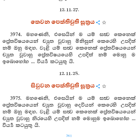
12. 11. 27.
තෙවන පෙත්තිචුති සූත්‍රය
3974. මහණෙනි, එසෙයින් ම යම් සත්‍ව කෙනෙක්
ප්‍රේතවිෂයයෙන් ච්‍යුත වූවාහු මිනිසුන් කෙරෙහි උපදිත්
නම් ඔහු මඳහ. වැළි යම් සත්‍ව කෙනෙක් ප්‍රේතවිෂයයෙන්
ච්‍යුත වූවාහු ප්‍රේතවිෂයයෙහි උපදිත් නම් මොහු ම
ඉබොහෝහ ... වීර්‍ය්‍ය කටයුතු යි.
12. 11. 28.
සිවුවන පෙත්තිචුති සූත්‍රය
3975. මහණෙනි, එසෙයින් ම යම් සත්‍ව කෙනෙක්
ප්‍රේතවිෂයයෙන් ච්‍යුත වූවාහු දෙවියන් කෙරෙහි උපදිත්
නම් ඔහු මඳහ. වැළි යම් සත්‍ව කෙනෙක් ප්‍රේතවිෂයයෙන්
ච්‍යුත වූවාහු නිරයෙහි උපදිත් නම් මොහුම ඉබොහෝහ ...
වීර්‍ය්‍ය කටයුතු යි.
361