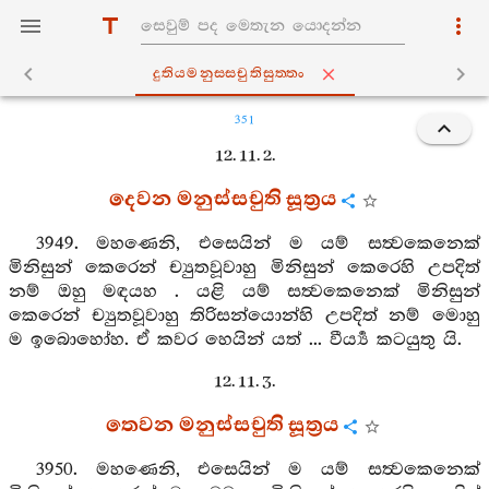
දුතියමනුස‍්සචුතිසුත‍්තං
351
12. 11. 2.
දෙවන මනුස්සචුති සූත්‍රය
3949. මහණෙනි, එසෙයින් ම යම් සත්‍වකෙනෙක්
මිනිසුන් කෙරෙන් ච්‍යුතවූවාහු මිනිසුන් කෙරෙහි උපදිත්
නම් ඔහු මඳයහ . යළි යම් සත්‍වකෙනෙක් මිනිසුන්
කෙරෙන් ච්‍යුතවූවාහු තිරිසන්යොන්හි උපදිත් නම් මොහු
ම ඉබොහෝහ. ඒ කවර හෙයින් යත් ... වීර්‍ය්‍ය කටයුතු යි.
12. 11. 3.
තෙවන මනුස්සචුති සූත්‍රය
3950. මහණෙනි, එසෙයින් ම යම් සත්‍වකෙනෙක්