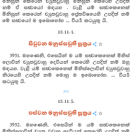
මිනිසුන් කෙරෙන් ච්‍යුතවූවාහු මිනිසුන් කෙරෙහි උපදිත්
නම් ඒ සත්‍වයෝ මඳයහ . වැළි යම් සත්‍වකෙනෙක්
මිනිසුන් කෙරෙන් ච්‍යුතවූවාහු ප්‍රේතවිෂයෙහි උපදිත් නම්
මේ සත්‍වයෝ ම ඉබොහෝහ ... වීර්‍ය්‍ය කටයුතු යි.
12. 11. 4.
සිවුවන මනුස්සචුති සූත්‍රය
3951. මහණෙනි, එසෙයින් ම යම් සත්‍වකෙනෙක් මිනිස්
ලොවින් ච්‍යුතවූවාහු දෙවියන් කෙරෙහි උපදිත් නම් ඔහු
මඳයහ. වැළි යම් සත්‍වකෙනෙක් මිනිස්ලොවින් ච්‍යුතවූවාහු
නිරයෙහි උපදිත් නම් මොහු ම ඉබොහෝහ. ... වීර්‍ය්‍ය
කටයුතු යි.
353
12. 11. 5.
පස්වන මනුස්සචුති සූත්‍රය
3952. මහණෙනි, එසෙයින් ම යම් සත්‍වකෙනෙක්
මිනිස්ලොවින් ච්‍යුත වූවාහු දෙවියන් කෙරෙහි උපදිත් නම්