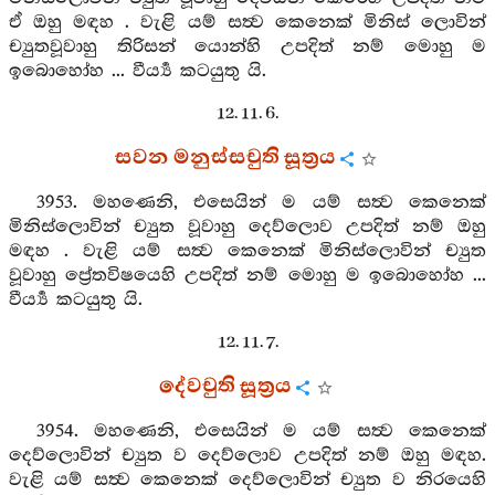
ඒ ඔහු මඳහ . වැළි යම් සත්‍ව කෙනෙක් මිනිස් ලොවින්
ච්‍යුතවූවාහු තිරිසන් යොන්හි උපදිත් නම් මොහු ම
ඉබොහෝහ ... වීර්‍ය්‍ය කටයුතු යි.
12. 11. 6.
සවන මනුස්සචුති සූත්‍රය
3953. මහණෙනි, එසෙයින් ම යම් සත්‍ව කෙනෙක්
මිනිස්ලොවින් ච්‍යුත වූවාහු දෙව්ලොව උපදිත් නම් ඔහු
මඳහ . වැළි යම් සත්‍ව කෙනෙක් මිනිස්ලොවින් ච්‍යුත
වූවාහු ප්‍රේතවිෂයෙහි උපදිත් නම් මොහු ම ඉබොහෝහ ...
වීර්‍ය්‍ය කටයුතු යි.
12. 11. 7.
දේවචුති සූත්‍රය
3954. මහණෙනි, එසෙයින් ම යම් සත්‍ව කෙනෙක්
දෙව්ලොවින් ච්‍යුත ව දෙව්ලොව උපදිත් නම් ඔහු මඳහ.
වැළි යම් සත්‍ව කෙනෙක් දෙව්ලොවින් ච්‍යුත ව නිරයෙහි