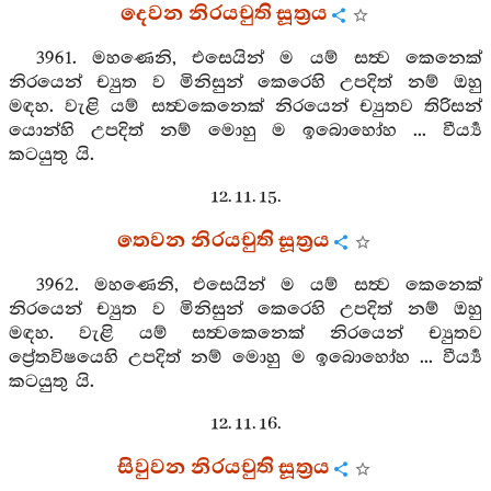
දෙවන නිරයචුති සූත්‍රය
3961. මහණෙනි, එසෙයින් ම යම් සත්‍ව කෙනෙක්
නිරයෙන් ච්‍යුත ව මිනිසුන් කෙරෙහි උපදිත් නම් ඔහු
මඳහ. වැළි යම් සත්‍වකෙනෙක් නිරයෙන් ච්‍යුතව තිරිසන්
යොන්හි උපදිත් නම් මොහු ම ඉබොහෝහ ... වීර්‍ය්‍ය
කටයුතු යි.
12. 11. 15.
තෙවන නිරයචුති සූත්‍රය
3962. මහණෙනි, එසෙයින් ම යම් සත්‍ව කෙනෙක්
නිරයෙන් ච්‍යුත ව මිනිසුන් කෙරෙහි උපදිත් නම් ඔහු
මඳහ. වැළි යම් සත්‍වකෙනෙක් නිරයෙන් ච්‍යුතව
ප්‍රේතවිෂයෙහි උපදිත් නම් මොහු ම ඉබොහෝහ ... වීර්‍ය්‍ය
කටයුතු යි.
12. 11. 16.
සිවුවන නිරයචුති සූත්‍රය