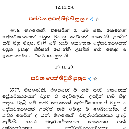
12. 11. 29.
පස්වන පෙත්තිචුති සූත්‍රය
3976. මහණෙනි, එසෙයින් ම යම් සත්‍ව කෙනෙක්
ප්‍රේතවිෂයයෙන් ච්‍යුත වූවාහු දෙවියන් කෙරෙහි උපදිත්
නම් ඔහු මඳහ. වැළි යම් සත්‍ව කෙනෙක් ප්‍රේතවිෂයයෙන්
ච්‍යුත වූවාහු තිරිසන් යොන්හි උපදිත් නම් මොහු ම
ඉබොහෝහ ... වීර්‍ය්‍ය කටයුතු යි.
12. 11. 30.
සවන පෙත්තිචුති සූත්‍රය
3977. මහණෙනි, එසෙයින් ම යම් සත්‍ව කෙනෙක්
ප්‍රේතවිෂයයෙන් ච්‍යුත ව දෙව්ලොව උපදිත් නම් ඔහු
මඳහ. වැළි යම් සත්‍ව කෙනෙක් ප්‍රේතවිෂයයෙන් ච්‍යුත ව
ප්‍රේතවිෂයයෙහි උපදිත් නම් මොහු ම ඉබොහෝහ. ඒ
කවර හෙයින් ද යත්: මහණෙනි, චතුරාර්‍ය්‍යසත්‍යය නුදුටු
බැවිනි. කවර චතුරාර්‍ය්‍යසත්‍යය කෙනෙක යත්:
දුක්ඛාර්‍ය්‍යසත්‍ය ය දුක්ඛසමුදයාර්‍ය්‍යසත්‍ය ය