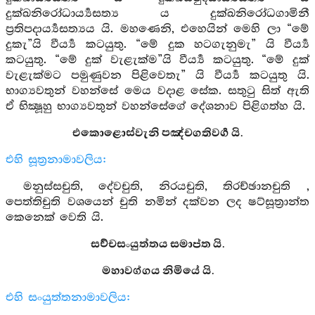
දුක්ඛනිරෝධාර්‍ය්‍යසත්‍ය ය දුක්ඛනිරෝධගාමිනී
ප්‍රතිපදාර්‍ය්‍යසත්‍යය යි. මහණෙනි, එහෙයින් මෙහි ලා “මේ
දුකැ”යි වීර්‍ය්‍ය කටයුතු. “මේ දුක හටගැනුමැ” යි වීර්‍ය්‍ය
කටයුතු. “මේ දුක් වැළැක්ම”යි වීර්‍ය්‍ය කටයුතු. “මේ දුක්
වැළැක්මට පමුණුවන පිළිවෙතැ” යි වීර්‍ය්‍ය කටයුතු යි.
භාග්‍යවතුන් වහන්සේ මෙය වදාළ සේක. සතුටු සිත් ඇති
ඒ භික්‍ෂූහු භාග්‍යවතුන් වහන්සේගේ දේශනාව පිළිගත්හ යි.
එකොළොස්වැනි පඤ්චගතිවර්‍ග යි.
එහි සූත්‍රනාමාවලිය:
මනුස්සචුති, දේවචුති, නිරයචුති, තිරච්ඡානචුති ,
පෙත්තිචුති වශයෙන් චුති නමින් දක්වන ලද ෂට්සූත්‍රාන්ත
කෙනෙක් වෙති යි.
සච්චසංයුත්තය සමාප්ත යි.
මහාවග්ගය නිමියේ යි.
එහි සංයුත්තනාමාවලිය: