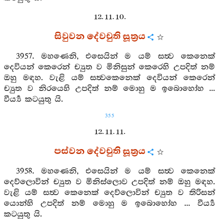
12. 11. 10.
සිවුවන දේවචුති සූත්‍රය
3957. මහණෙනි, එසෙයින් ම යම් සත්‍ව කෙනෙක්
දෙවියන් කෙරෙන් ච්‍යුත ව මිනිසුන් කෙරෙහි උපදිත් නම්
ඔහු මඳහ. වැළි යම් සත්‍වකෙනෙක් දෙවියන් කෙරෙන්
ච්‍යුත ව නිරයෙහි උපදිත් නම් මොහු ම ඉබොහෝහ ...
වීර්‍ය්‍ය කටයුතු යි.
355
12. 11. 11.
පස්වන දේවචුති සූත්‍රය
3958. මහණෙනි, එසෙයින් ම යම් සත්‍ව කෙනෙක්
දෙව්ලොවින් ච්‍යුත ව මිනිස්ලොව උපදිත් නම් ඔහු මඳහ.
වැළි යම් සත්‍ව කෙනෙක් දෙව්ලොවින් ච්‍යුත ව තිරිසන්
යොන්හි උපදිත් නම් මොහු ම ඉබොහෝහ ... වීර්‍ය්‍ය
කටයුතු යි.