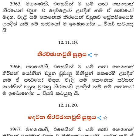
3965. මහණෙනි, එසෙයින් ම යම් සත්‍ව කෙනෙක්
නිරයෙන් ච්‍යුත ව දෙව්ලොව උපදිත් නම් ඒ සත්‍වයෝ
මඳහ. වැළි යම් කෙනෙක් නිරයෙන් ච්‍යුතව ප්‍රේතවිෂයෙහි
උපදිත් නම් මේ සත්‍වයෝ ම ඉබොහෝහ ... වීර්‍ය්‍ය කටයුතු
යි.
12. 11. 19.
තිරච්ඡානචුති සූත්‍රය
3966. මහණෙනි, එසෙයින් ම යම් සත්‍ව කෙනෙක්
තිරිසන් යෝනින් ච්‍යුත වූවාහු මිනිසුන් කෙරෙහි උපදිත්
නම් ඒ සත්‍වයෝ මඳහ. වැළි යම් කෙනෙක් තිරිසන්
යෝනින් ච්‍යුත වූවාහු නිරයෙහි උපදිත් නම් මේ සත්‍වයෝ
ම ඉබොහෝහ ... වීර්‍ය්‍ය කටයුතු යි.
12. 11. 20.
දෙවන තිරච්ඡානචුති සූත්‍රය
3967. මහණෙනි, එසෙයින් ම යම් සත්‍ව කෙනෙක්