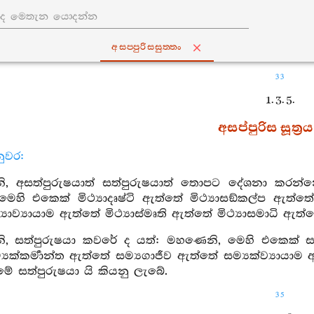
අසප‍්පුරිසසුත‍්තං
33
1. 3. 5.
අසප්පුරිස සූත්‍රය
ුවර:
, අසත්පුරුෂයාත් සත්පුරුෂයාත් තොපට දේශනා කරන්න
හි එකෙක් මිථ්‍යාදෘෂ්ටි ඇත්තේ මිථ්‍යාසඞ්කල්ප ඇත්තේ ම
‍යාව්‍යායාම ඇත්තේ මිථ්‍යාස්මෘති ඇත්තේ මිථ්‍යාසමාධි 
, සත්පුරුෂයා කවරේ ද යත්: මහණෙනි, මෙහි එකෙක් සම්‍
යක්කර්‍මාන්ත ඇත්තේ සම්‍යගාජීව ඇත්තේ සම්‍යක්ව්‍යායාම
ේ සත්පුරුෂයා යි කියනු ලැබේ.
35