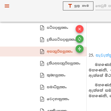
මිච‍්ඡත‍්තසුත‍්තං
සූත්‍ර නාම
අකුසලධම‍්මසුත‍්තං
පටිපදාසුත‍්තං
දුතියපටිපදාසුත‍්තං
අසප‍්පුරිසසුත‍්තං
25.
සැවැත්න
දුතියඅසප‍්පුරිසසුත‍්තං
මහණෙනි
මහණෙනි, මෙ
කුම‍්භසුත‍්තං
ඇත්තේ මිථ්
මහණෙනි
සමාධිසුත‍්තං
ඇත්තේ සම්‍
මහණෙනි, ම
වෙදනාසුත‍්තං
උත‍්තියසුත‍්තං