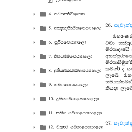
4. පටිපත‍්තිවග‍්ගො
26.
සැවැත්
5. අඤ‍්ඤතිත්‍ථියපෙය්‍යාලො
මහණෙනි
6. සූරියපෙය්‍යාලො
වඩා සත්ප
මිථ්‍යාදෘෂ
අසත්පුරුෂ
7. එකධම‍්මපෙය්‍යාලො
මිථ්‍යාවි
කවරේ ද යත්
8. දුතියඑකධම‍්මපෙය්‍යාලො
ලැබේ. මහණ
සම්‍යක්සම
9. ගඞ‍්ගාපෙය්‍යාලො
කියනු ලැබේ
10. දුතියගඞ‍්ගාපෙය්‍යාලො
11. තතිය ගඞ‍්ගාපෙය්‍යාලො
27.
සැවැත්න
12. චතුත්‍ථ ගඞ‍්ගාපෙය්‍යාලො