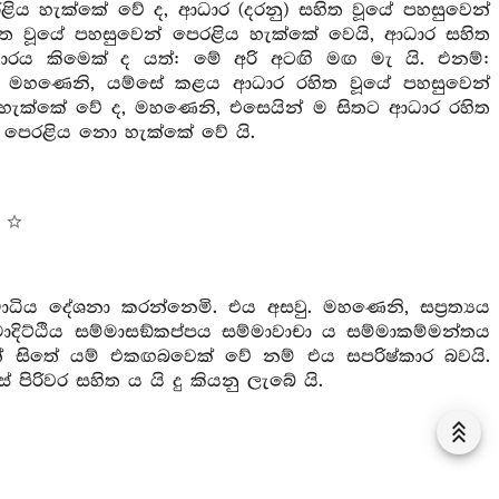
ිය හැක්කේ වේ ද, ආධාර (දරනු) සහිත වූයේ පහසුවෙන්
ත වූයේ පහසුවෙන් පෙරළිය හැක්කේ වෙයි, ආධාර සහිත
ය කිමෙක් ද යත්: මේ අරි අටඟි මඟ මැ යි. එනම්:
ැබේ. මහණෙනි, යම්සේ කළය ආධාර රහිත වූයේ පහසුවෙන්
හැක්කේ වේ ද, මහණෙනි, එසෙයින් ම සිතට ආධාර රහිත
් පෙරළිය නො හැක්කේ වේ යි.
 සමාධිය දේශනා කරන්නෙමි. එය අසවු. මහණෙනි, සප්‍රත්‍යය
්මාදිට්ඨිය සම්මාසඞ්කප්පය සම්මාවාචා ය සම්මාකම්මන්තය
් සිතේ යම් එකඟබවෙක් වේ නම් එය සපරිෂ්කාර බවයි.
ේ පිරිවර සහිත ය යි දු කියනු ලැබේ යි.