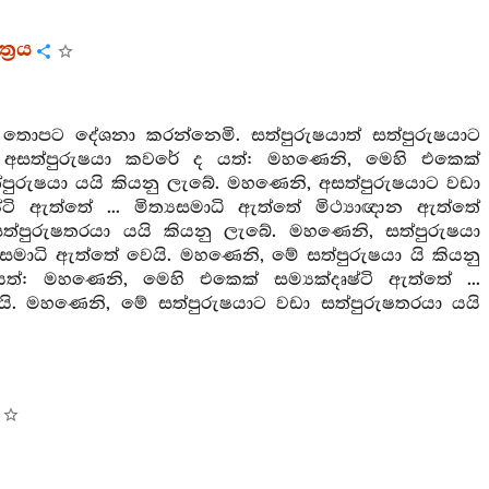
්‍රය
් තොපට දේශනා කරන්නෙමි. සත්පුරුෂයාත් සත්පුරුෂයාට
 අසත්පුරුෂයා කවරේ ද යත්: මහණෙනි, මෙහි එකෙක්
සත්පුරුෂයා යයි කියනු ලැබේ. මහණෙනි, අසත්පුරුෂයාට වඩා
ටි ඇත්තේ ... මිත්‍යසමාධි ඇත්තේ මිථ්‍යාඥාන ඇත්තේ
සත්පුරුෂතරයා යයි කියනු ලැබේ. මහණෙනි, සත්පුරුෂයා
ක්සමාධි ඇත්තේ වෙයි. මහණෙනි, මේ සත්පුරුෂයා යි කියනු
්: මහණෙනි, මෙහි එකෙක් සම්‍යක්දෘෂ්ටි ඇත්තේ ...
වෙයි. මහණෙනි, මේ සත්පුරුෂයාට වඩා සත්පුරුෂතරයා යයි