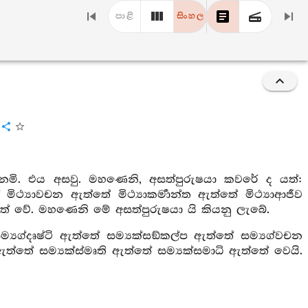
පාළි
සිංහල
ෙමි. එය අසවු. මහණෙනි, අසත්පුරුෂයා කවරේ ද යත්:
ිථ්‍යාවචන ඇත්තේ මිථ්‍යාකර්‍මාන්ත ඇත්තේ මිථ්‍යාආජීව
ඇත්තේ වේ. මහණෙනි මේ අසත්පුරුෂයා යි කියනු ලැබේ.
යග්දෘෂ්ටි ඇත්තේ සම්‍යක්සඞ්කල්ප ඇත්තේ සම්‍යග්වචන
 ඇත්තේ සම්‍යක්ස්මෘති ඇත්තේ සම්‍යක්සමාධි ඇත්තේ වෙයි.