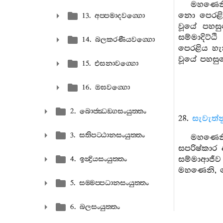
මහණෙනි
නො පෙරළිය
13. අප‍්පමාදවග‍්ගො
වූයේ පහස
සම්මාදිට්
14. බලකරණීයවග‍්ගො
පෙරළිය හැ
වූයේ පහසු
15. එසනාවග‍්ගො
16. ඔඝවග‍්ගො
2. බොජ‍්ඣඞ‍්ගසංයුත‍්තං
28.
සැවැත්න
3. සතිපට‍්ඨානසංයුත‍්තං
මහණෙනි,
සපරිෂ්කාර 
සම්මාආජීව
4. ඉන්‍ද්‍රියසංයුත‍්තං
මහණෙනි, මේ
5. සම‍්මප‍්පධානසංයුත‍්තං
6. බලසංයුත‍්තං