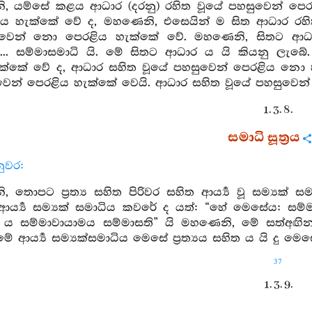
, යම්සේ කළය ආධාර (දරනු) රහිත වූයේ පහසුවෙන් පෙරළ
 හැක්කේ වේ ද, මහණෙනි, එසෙයින් ම සිත ආධාර රහි
ුවෙන් නො පෙරළිය හැක්කේ වේ. මහණෙනි, සිතට ආධාර
ඨි ... සම්මාසමාධි යි. මේ සිතට ආධාර ය යි කියනු ල
ක්කේ වේ ද, ආධාර සහිත වූයේ පහසුවෙන් පෙරළිය නො 
වෙන් පෙරළිය හැක්කේ වෙයි. ආධාර සහිත වූයේ පහසුවෙන
1. 3. 8.
සමාධි සූත්‍රය
ුවර:
 තොපට ප්‍රත්‍ය සහිත පිරිවර සහිත ආර්‍ය්‍ය වූ සම්‍යක්
ආර්‍ය්‍ය සම්‍යක් සමාධිය කවරේ ද යත්: “හේ මෙසේය: සම
 ය සම්මාවායාමය සම්මාසති” යි මහණෙනි, මේ සත්අඟින
 ආර්‍ය්‍ය සම්‍යක්සමාධිය මෙසේ ප්‍රත්‍යය සහිත ය යි දු මෙස
37
1. 3. 9.