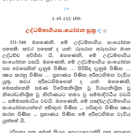
139
1. 16. 145-160.
උද්ධම්භාගියසංයෝජන සූත්‍ර
531-546 මහණෙනි, මේ උද්ධම්භාගිය සංයෝජන
පසෙකි. කවර පසෙක් ද යත්: රූපරාග අරූපරාග මාන
උද්ධච්ච අවිජ්ජා යි. මහණෙනි, මේ උද්ධම්භාගිය
සංයෝජන පසයි. මහණෙනි, මේ උද්ධම්භාගිය සංයෝජන
පස වෙසෙසින් දැනුම පිණිස … පිරිසිඳ දැනුම පිණිස …
ක්‍ෂය කරනු පිණිස … ප්‍රහාණය පිණිස අරීඅටඟිමඟ වැඩිය
යුතු. කවර අරීඅටඟිමඟෙක් ද යත්: මහණෙනි,
මෙසස්නෙහි සමණ විවේකනිඃශ්‍රිත වූ විරාගනිඃශ්‍රිත වූ
නිරෝධනිඃශ්‍රිත වූ නිර්‍වාණයට නම්‍ය වූ සම්මාදිට්ඨිය වඩයි
... සම්මාසමාධිය වඩයි. මහණෙනි, මේ පඤ්චඋද්ධම්භාගිය
සංයෝජනයන්ගේ අභිඥාව පිණිස ... පරිඥාව පිණිස ක්‍ෂය
කරන පිණිස ... ප්‍රහාණය පිණිස මේ අරීඅටඟිමඟ වැඩිය
යුත්තේ යි.
(ඒසනා සූත්‍ර මෙන් සියලු පෙය්‍යාලයන්හි සූත්‍ර සොළස