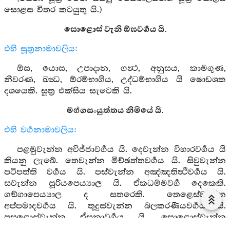
සොළස විතර කටයුතු යි.)
සොළොස් වැනි ඕඝවර්‍ගය යි.
එහි සූත්‍රනාමාවලිය:
ඕඝ, යොඝ, උපාදාන, ගන්‍ථ, අනුසය, කාමගුණ,
නීවරණ, ඛන්‍ධ, ඕරම්භාගිය, උද්ධම්භාගිය යි ෂොඩශක
දශයෙකි. සූත්‍ර එක්සිය සැටෙකි යි.
මග්ගසංයුත්තය නිමියේ යි.
එහි වර්‍ගනාමාවලිය:
පළමුවැන්න අවිජ්ජාවර්‍ගය යි. දෙවැන්න විහාරවර්‍ගය යි
කියනු ලැබේ. තෙවැන්න මිච්ඡත්තවර්‍ගය යි. සිවුවැන්න
පටිපත්ති වර්‍ගය යි. පස්වැන්න අඤ්ඤතිත්‍ථිවර්‍ගය යි.
සවැන්න සූරියපෙය්‍යාල යි. ඒකධම්මවර්‍ග දෙකෙකි.
ගඞ්ගාපෙය්‍යාල ද සතරෙකි. තෙළෙස්වැන්න
අප්පමාදවර්‍ගය යි. තුදුස්වැන්න බලකරණීයවර්‍ගය යි.
පසළොස්වැන්න ඒසනාවර්‍ගය යි. සොළොස්වැන්න
ඕඝවර්‍ගය යි.