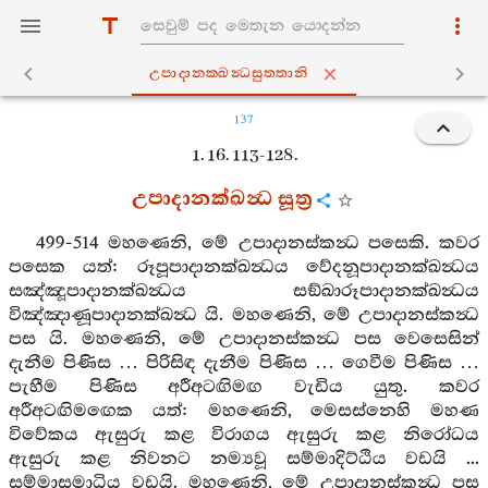
උපාදානක‍්ඛන්‍ධසුත‍්තානි
137
1. 16. 113-128.
උපාදානක්ඛන්‍ධ සූත්‍ර
499-514 මහණෙනි, මේ උපාදානස්කන්‍ධ පසෙකි. කවර
පසෙක යත්: රූපූපාදානක්ඛන්‍ධය වේදනූපාදානක්ඛන්‍ධය
සඤ්ඤූපාදානක්ඛන්‍ධය සඞ්ඛාරූපාදානක්ඛන්‍ධය
විඤ්ඤාණූපාදානක්ඛන්‍ධ යි. මහණෙනි, මේ උපාදානස්කන්‍ධ
පස යි. මහණෙනි, මේ උපාදානස්කන්‍ධ පස වෙසෙසින්
දැනීම පිණිස … පිරිසිඳ දැනීම පිණිස … ගෙවීම පිණිස …
පැහීම පිණිස අරීඅටඟිමඟ වැඩිය යුතු. කවර
අරීඅටඟිමඟෙක යත්: මහණෙනි, මෙසස්නෙහි මහණ
විවේකය ඇසුරු කළ විරාගය ඇසුරු කළ නිරෝධය
ඇසුරු කළ නිවනට නම්‍යවූ සම්මාදිට්ඨිය වඩයි ...
සම්මාසමාධිය වඩයි. මහණෙනි, මේ උපාදානස්කන්‍ධ පස