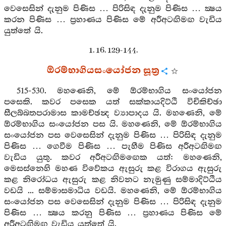
වෙසෙසින් දැනුම පිණිස … පිරිසිඳ දැනුම පිණිස … ක්‍ෂය
කරන පිණිස … ප්‍රහාණය පිණිස මේ අරීඅටඟිමඟ වැඩිය
යුත්තේ යි.
1. 16. 129-144.
ඕරම්භාගියසංයෝජන සූත්‍ර
515-530. මහණෙනි, මේ ඕරම්භාගිය සංයෝජන
පසෙකි. කවර පසෙක යත් සක්කායදිට්ඨි විචිකිච්ඡා
සීලබ්බතපරාමාස කාමච්ඡන්‍ද ව්‍යාපාදය යි. මහණෙනි, මේ
ඕරම්භාගිය සංයෝජන පස යි. මහණෙනි, මේ ඕරම්භාගිය
සංයෝජන පස වෙසෙසින් දැනුම පිණිස … පිරිසිඳ දැනුම
පිණිස … ගෙවීම පිණිස … පැහීම පිණිස අරීඅටඟිමඟ
වැඩිය යුතු. කවර අරීඅටඟිමඟෙක යත්: මහණෙනි,
මෙසස්නෙහි මහණ විවේකය ඇසුරු කළ විරාගය ඇසුරු
කළ නිරෝධය ඇසුරු කළ නිවනට නැමුණු සම්මාදිට්ඨිය
වඩයි ... සම්මාසමාධිය වඩයි. මහණෙනි, මේ ඕරම්භාගිය
සංයෝජන පස වෙසෙසින් දැනුම පිණිස … පිරිසිඳ දැනුම
පිණිස … ක්‍ෂය කරනු පිණිස … ප්‍රහාණය පිණිස මේ
අරීඅටඟිමඟ වැඩිය යුත්තේ යි.