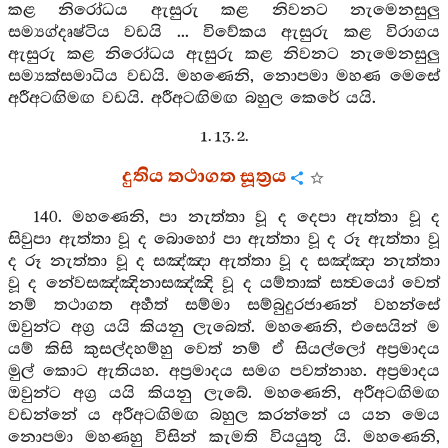
කළ නිරෝධය ඇසුරු කළ නිවනට නැමෙනසුලු
සම්‍යග්දෘෂ්ටිය වඩයි ... විවේකය ඇසුරු කළ විරාගය
ඇසුරු කළ නිරෝධය ඇසුරු කළ නිවනට නැමෙනසුලු
සම්‍යක්සමාධිය වඩයි. මහණෙනි, නොපමා මහණ මෙසේ
අරීඅටඟිමඟ වඩයි. අරීඅටඟිමඟ බහුල කෙරේ යයි.
1. 13. 2.
දුතිය තථාගත සූත්‍රය
140. මහණෙනි, පා නැත්තා වූ ද දෙපා ඇත්තා වූ ද
සිවුපා ඇත්තා වූ ද බොහෝ පා ඇත්තා වූ ද රූ ඇත්තා වූ
ද රූ නැත්තා වූ ද සඤ්ඤා ඇත්තා වූ ද සඤ්ඤා නැත්තා
වූ ද නේවසඤ්ඤිනාසඤ්ඤි වූ ද යම්තාක් සත්‍වයෝ වෙත්
නම් තථාගත අර්‍හත් සම්මා සම්බුදුරජාණන් වහන්සේ
ඔවුන්ට අග්‍ර යයි කියනු ලැබෙත්. මහණෙනි, එසෙයින් ම
යම් කිසි කුසල්දහම්හු වෙත් නම් ඒ සියල්ලෝ අප්‍රමාදය
මුල් කොට ඇතියහ. අප්‍රමාදය සමග පවත්නාහ. අප්‍රමාදය
ඔවුන්ට අග්‍ර යයි කියනු ලැබේ. මහණෙනි, අරීඅටඟිමඟ
වඩන්නේ ය අරීඅටඟිමඟ බහුල කරන්නේ ය යන මෙය
නොපමා මහණහු විසින් කැමති වියයුතු යි. මහණෙනි,