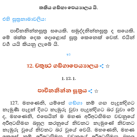
තතිය ගඞ්ඟා පෙය්‍යාලය යි.
එහි සූත්‍රනාමාවලිය:
පාචීනනින්නසූත්‍ර සයෙකි. සමුද්දනින්නසූත්‍ර ද සයෙකි.
මේ ඡක්ක දෙක දොළොස් සූත්‍ර කෙනෙක් වෙත්. එයින්
වර්‍ග යයි කියනු ලැබේ යි.
93
12. චතුත්‍ථ ගඞ්ගාපෙය්‍යාලය
1. 12. 1.
පාචීනනින්න සූත්‍රය
127. මහණෙනි, යම්සේ
ගඞ්ගා
නම් ගඟ පැදුන්දිගට
නැමුණී පැදුන් දිගට නැඹුරු වූවා පැදුන්දිගට බර වූවා වේ
ද, මහණෙනි, එසෙයින් ම මහණ අරීඅටඟිමඟ වඩනුයේ
අරීඅටඟිමඟ බහුල කරනුයේ නිවනට නැමුණේ නිවනට
නැඹුරු වූයේ නිවනට බර වූයේ වෙයි. මහණෙනි, මහණ
කෙසේ නම් අරීඅටඟිමඟ වඩනුයේ අරීඅටඟිමඟ බහුල