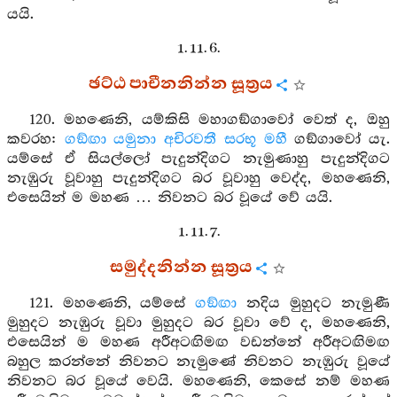
යයි.
1. 11. 6.
ඡට්ඨ පාචීනනින්න සූත්‍රය
120. මහණෙනි, යම්කිසි මහාගඞ්ගාවෝ වෙත් ද, ඔහු
කවරහ:
ගඞ්ඟා
යමුනා
අචිරවතී
සරභූ
මහී
ගඞ්ගාවෝ යැ.
යම්සේ ඒ සියල්ලෝ පැදුන්දිගට නැමුණාහු පැදුන්දිගට
නැඹුරු වූවාහු පැදුන්දිගට බර වූවාහු වෙද්ද, මහණෙනි,
එසෙයින් ම මහණ … නිවනට බර වූයේ වේ යයි.
1. 11. 7.
සමුද්දනින්න සූත්‍රය
121. මහණෙනි, යම්සේ
ගඞ්ඟා
නදිය මුහුදට නැමුණී
මුහුදට නැඹුරු වූවා මුහුදට බර වූවා වේ ද, මහණෙනි,
එසෙයින් ම මහණ අරීඅටඟිමඟ වඩන්නේ අරීඅටඟිමඟ
බහුල කරන්නේ නිවනට නැමුණේ නිවනට නැඹුරු වූයේ
නිවනට බර වූයේ වෙයි. මහණෙනි, කෙසේ නම් මහණ