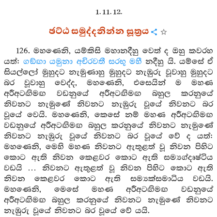
1. 11. 12.
ඡට්ඨ සමුද්දනින්න සූත්‍රය
126. මහණෙනි, යම්කිසි මහානදීහු වෙත් ද ඔහු කවරහ
යත්:
ගඞ්ඟා
යමුනා
අචිරවතී
සරභූ
මහී
නදීහු යි. යම්සේ ඒ
සියල්ලෝ මුහුදට නැමුණාහු මුහුදට නැඹුරු වූවාහු මුහුදට
බර වූවාහු වෙද්ද, මහණෙනි, එසෙයින් ම මහණ
අරීඅටඟිමඟ වඩනුයේ අරීඅටඟිමඟ බහුල කරනුයේ
නිවනට නැමුණේ නිවනට නැඹුරු වූයේ නිවනට බර
වූයේ වෙයි. මහණෙනි, කෙසේ නම් මහණ අරීඅටඟිමඟ
වඩනුයේ අරීඅටඟිමඟ බහුල කරනුයේ නිවනට නැමුණේ
නිවනට නැඹුරු වූයේ නිවනට බර වූයේ වේ ද යත්:
මහණෙනි, මෙහි මහණ නිවනට ඇතුළත් වූ නිවන පිහිට
කොට ඇති නිවන කෙළවර කොට ඇති සම්‍යග්දෘෂ්ටිය
වඩයි … නිවනට ඇතුළත් වූ නිවන පිහිට කොට ඇති
නිවන කෙළවර කොට ඇති සම්‍යක්සමාධිය වඩයි.
මහණෙනි, මෙසේ මහණ අරීඅටඟිමඟ වඩනුයේ
අරීඅටඟිමඟ බහුල කරනුයේ නිවනට නැමුණේ නිවනට
නැඹුරු වූයේ නිවනට බර වූයේ වේ යයි.