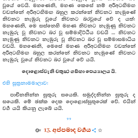
වූයේ වෙයි. මහණෙනි, මහණ කෙසේ නම් අරීඅටඟිමඟ
වඩන්නේ අරීඅටඟිමඟ බහුල කරන්නේ නිවනට නැමුණේ
නිවනට නැඹුරු වූයේ නිවනට බරවූයේ වේ ද යත්:
මහණෙනි, මෙ සස්නෙහි මහණ නිවනට නැමුණු නිවනට
නැඹුරු වූ නිවනට බර වූ සම්මාදිට්ඨිය වඩයි ... නිවනට
නැමුණු නිවනට නැඹුරු වූ නිවනට බර වූ සම්මාසමාධිය
වඩයි. මහණෙනි, මෙසේ මහණ අරීඅටඟිමඟ වඩන්නේ
අරීඅටඟිමඟ බහුල කරන්නේ නිවනට නැමුණේ නිවනට
නැඹුරු වූයේ නිවනට බර වූයේ වේ යයි.
දොළොස්වැනි චතුත්‍ථ ගඞ්ඟා පෙය්‍යාලය යි.
එහි සූත්‍රනාමමාලාව:
පාචීනනින්න සුතුරු සයෙකි. සමුද්දනින්න සුතුරු ද
සයෙකි. මේ ඡක්ක දෙක දොළොස්සුතුරෙක් වේ. එයින්
වර්‍ග යයි කියනු ලැබේ යයි.
99
13. අප්පමාද වර්‍ගය