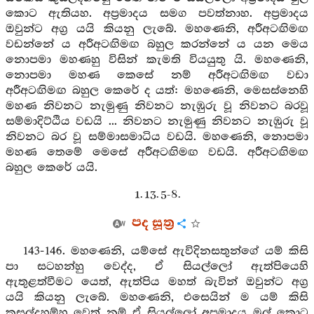
කොට ඇතියහ. අප්‍රමාදය සමග පවත්නාහ. අප්‍රමාදය
ඔවුන්ට අග්‍ර යයි කියනු ලැබේ. මහණෙනි, අරීඅටඟිමඟ
වඩන්නේ ය අරීඅටඟිමඟ බහුල කරන්නේ ය යන මෙය
නොපමා මහණහු විසින් කැමති වියයුතු යි. මහණෙනි,
නොපමා මහණ කෙසේ නම් අරීඅටඟිමඟ වඩා
අරීඅටඟිමඟ බහුල කෙරේ ද යත්: මහණෙනි, මෙසස්නෙහි
මහණ නිවනට නැමුණු නිවනට නැඹුරු වූ නිවනට බරවූ
සම්මාදිට්ඨිය වඩයි ... නිවනට නැමුණු නිවනට නැඹුරු වූ
නිවනට බර වූ සම්මාසමාධිය වඩයි. මහණෙනි, නොපමා
මහණ තෙමේ මෙසේ අරීඅටඟිමඟ වඩයි. අරීඅටඟිමඟ
බහුල කෙරේ යයි.
1. 13. 5-8.
පද සූත්‍ර
143-146. මහණෙනි, යම්සේ ඇවිදිනසතුන්ගේ යම් කිසි
පා සටහන්හු වෙද්ද, ඒ සියල්ලෝ ඇත්පියෙහි
ඇතුළත්වීමට යෙත්, ඇත්පිය මහත් බැවින් ඔවුන්ට අග්‍ර
යයි කියනු ලැබේ. මහණෙනි, එසෙයින් ම යම් කිසි
කුසල්දහම්හු වෙත් නම් ඒ සියල්ලෝ අප්‍රමාදය මුල් කොට