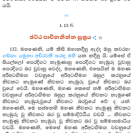
යයි.
95
1. 12. 6.
ඡට්ඨ පාචීනනින්න සූත්‍රය
132. මහණෙනි, යම් කිසි මහානදීහු ඇද්ද ඔහු කවරහ:
ගඞ්ඟා
යමුනා
අචිරවතී
සරභූ
මහී
යන නදීහු යි. යම්සේ ඒ
සියල්ලෝ පෙරදිගට නැමුණාහු පෙරදිගට නැඹුරු වූවාහු
පෙරදිගට බර වූවාහු වෙද්ද, මහණෙනි, එසෙයින් ම මහණ
අරීඅටඟිමඟ වඩනුයේ අරීඅටඟිමඟ බහුල කරනුයේ
නිවනට නැමුණේ නිවනට නැඹුරු වූයේ නිවනට බර
වූයේ වෙයි. මහණෙනි, මහණ කෙසේ නම් අරීඅටඟිමඟ
වඩනුයේ අරීඅටඟිමඟ බහුල කරනුයේ නිවනට නැමුණේ
නිවනට නැඹුරුවූයේ නිවනට බරවූයේ වේ ද යත්:
මහණෙනි, මෙ සස්නෙහි මහණ නිවනට නැමුණු නිවනට
නැඹුරු වූ නිවනට බර වූ සම්මාදිට්ඨිය වඩයි ... නිවනට
නැමුණු නිවනට නැඹුරු වූ නිවනට බර වූ සම්මාසමාධිය
වඩයි. මහණෙනි, මෙසේ මහණ අරීඅටඟිමඟ වඩනුයේ