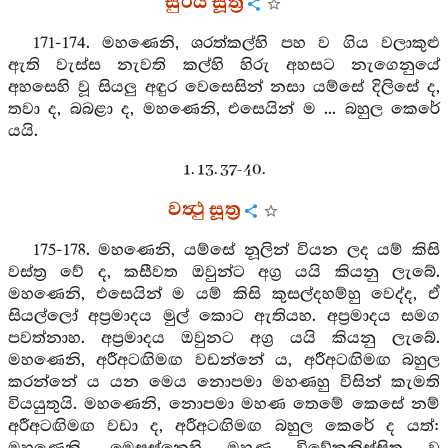
සුරිය සූත්‍ර
171-174. මහණෙනි, ශරත්කල්හි පහ ව ගිය වලාකුළු
ඇති වැස්ස නැවති කල්හි හිරු අහසට නැගෙනුයේ
අහසෙහි වූ සියලු අඳුර වෙසෙසින් නසා යම්සේ දිලිසේ ද,
තවා ද, බබළා ද, මහණෙනි, එසෙයින් ම ... බහුල කෙරේ
යයි.
1. 13. 37-40.
වත්‍ථු සූත්‍ර
175-178. මහණෙනි, යම්සේ නූලින් වියන ලද යම් කිසි
වස්ත්‍ර වේ ද, කසීවත ඔවුන්ට අග්‍ර යයි කියනු ලැබේ.
මහණෙනි, එසෙයින් ම යම් කිසි කුසල්දහම්හු වෙද්ද, ඒ
සියල්ලෝ අප්‍රමාදය මුල් කොට ඇතියහ. අප්‍රමාදය සමග
පවත්නාහ. අප්‍රමාදය ඔවුනට අග්‍ර යයි කියනු ලැබේ.
මහණෙනි, අරීඅටඟිමඟ වඩන්නේ ය, අරීඅටඟිමඟ බහුල
කරන්නේ ය යන මෙය නොපමා මහණහු විසින් කැමති
වියයුතුයි. මහණෙනි, නොපමා මහණ තෙමේ කෙසේ නම්
අරීඅටඟිමඟ වඩා ද, අරීඅටඟිමඟ බහුල කෙරේ ද යත්: