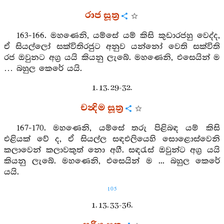
රාජ සූත්‍ර
163-166. මහණෙනි, යම්සේ යම් කිසි කුඩාරජහු වෙද්ද,
ඒ සියල්ලෝ සක්විතිරජුට අනුව යන්නෝ වෙති සක්විති
රජ ඔවුනට අග්‍ර යයි කියනු ලැබේ. මහණෙනි, එසෙයින් ම
… බහුල කෙරේ යයි.
1. 13. 29-32.
චන්‍දිම සූත්‍ර
167-170. මහණෙනි, යම්සේ තරු පිළිබඳ යම් කිසි
එළියක් වේ ද, ඒ සියල්ල සඳඑලියෙහි සොළොස්වෙනි
කලාවෙන් කලාවකුත් නො අගී. සඳරැස් ඔවුන්ට අග්‍ර යයි
කියනු ලැබේ. මහණෙනි, එසෙයින් ම ... බහුල කෙරේ
යයි.
105
1. 13. 33-36.