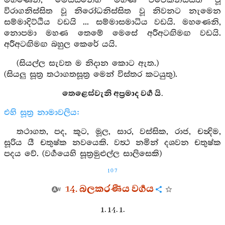
මහණෙනි, මෙසස්නෙහි මහණ විවේකනිස්සිත වූ
විරාගනිස්සිත වූ නිරෝධනිස්සිත වූ නිවනට නැමෙන
සම්මාදිට්ඨිය වඩයි ... සම්මාසමාධිය වඩයි. මහණෙනි,
නොපමා මහණ තෙමේ මෙසේ අරීඅටඟිමඟ වඩයි.
අරීඅටඟිමඟ බහුල කෙරේ යයි.
(සියල්ල සැවත ම නිදාන කොට ඇත.)
(සියලු සූත්‍ර තථාගතසූත්‍ර මෙන් විස්තර කටයුතු).
තෙළෙස්වැනි අප්‍රමාද වර්‍ග යි.
එහි සූත්‍ර නාමාවලිය:
තථාගත, පද, කූට, මූල, සාර, වස්සික, රාජ, චන්‍දිම,
සූරිය යී චතුෂ්ක නවයෙකි. වත්‍ථ නමින් දශවන චතුෂ්ක
පදය වේ. (වර්‍ගයෙහි සූත්‍රමුළුල්ල සාලිසෙකි)
107
14. බලකරණීය වර්‍ගය
1. 14. 1.