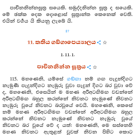
පාචීනනින්නසූත්‍ර සයෙකි. සමුද්දනින්න සූත්‍ර ද සයෙකි.
මේ ඡක්ක දෙක දොළොස් සූත්‍රාන්ත කෙනෙක් වෙති.
එයින් වර්‍ගය යි කියනු ලැබේ යි.
87
11. තතිය ගඞ්ගාපෙය්‍යාලය
1. 11. 1.
පාචීනනින්න සූත්‍රය
115. මහණෙනි, යම්සේ
ගඞ්ඟා
නම් ගඟ පැදුන්දිගට
නැමුණී පැදුන්දිගට නැඹුරු වූවා පැදුන් දිගට බර වූවා වේ
ද, මහණෙනි, එසෙයින් ම මහණ අරීඅටඟිමඟ වඩන්නේ
අරීඅටඟිමඟ බහුල කරන්නේ නිවනට නැමුණේ නිවනට
නැඹුරු වූයේ නිවනට බරවූයේ වෙයි. මහණෙනි, කෙසේ
නම් මහණ අරීඅටඟිමඟ වඩන්නේ අරීඅටඟිමඟ බහුල
කරන්නේ නිවනට නැමුණේ නිවනට නැඹුරු වූයේ
නිවනට බර වූයේ වේ ද යත්: මහණෙනි, මෙ සස්නෙහි
මහණ නිවනට ඇතුළත් වූවක් නිවන පිහිට කොට