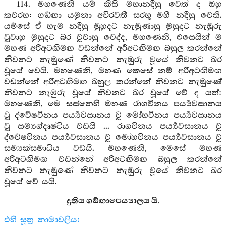
114. මහණෙනි යම් කිසි මහානදීහු වෙත් ද ඔහු
කවරහ: ගඞ්ඟා යමුනා අචිරවතී සරභූ මහී නදීහු වෙති.
යම්සේ ඒ හැම නදීහු මුහුදට නැමුණාහු මුහුදට නැඹුරු
වූවාහු මුහුදට බර වූවාහු වෙද්ද, මහණෙනි, එසෙයින් ම
මහණ අරීඅටඟිමඟ වඩන්නේ අරීඅටඟිමඟ බහුල කරන්නේ
නිවනට නැමුණේ නිවනට නැඹුරු වූයේ නිවනට බර
වූයේ වෙයි. මහණෙනි, මහණ කෙසේ නම් අරීඅටඟිමඟ
වඩන්නේ අරීඅටඟිමඟ බහුල කරන්නේ නිවනට නැමුණේ
නිවනට නැඹුරු වූයේ නිවනට බර වූයේ වේ ද යත්:
මහණෙනි, මෙ සස්නෙහි මහණ රාගවිනය පර්‍ය්‍යවසානය
වූ ද්වේෂවිනය පර්‍ය්‍යවසානය වූ මෝහවිනය පර්‍ය්‍යවසානය
වූ සම්‍යග්දෘෂ්ටිය වඩයි ... රාගවිනය පර්‍ය්‍යවසානය වූ
ද්වේෂවිනය පර්‍ය්‍යවසානය වූ මෝහවිනය පර්‍ය්‍යවසානය වූ
සම්‍යක්සමාධිය වඩයි. මහණෙනි, මෙසේ මහණ
අරීඅටඟිමඟ වඩන්නේ අරීඅටඟිමඟ බහුල කරන්නේ
නිවනට නැමුණේ නිවනට නැඹුරු වූයේ නිවනට බර
වූයේ වේ යයි.
දුතිය ගඞ්ඟාපෙය්‍යාලය යි.
එහි සූත්‍ර නාමාවලිය: