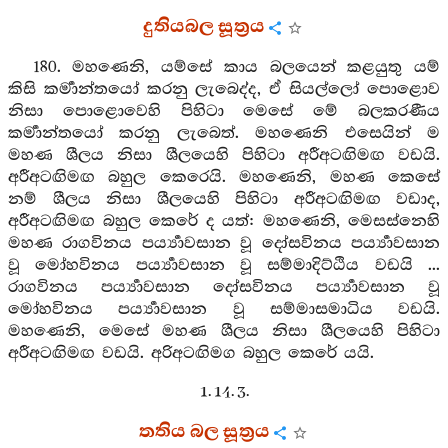
දුතියබල සූත්‍රය
180. මහණෙනි, යම්සේ කාය බලයෙන් කළයුතු යම්
කිසි කර්‍මාන්තයෝ කරනු ලැබෙද්ද, ඒ සියල්ලෝ පොළොව
නිසා පොළොවෙහි පිහිටා මෙසේ මේ බලකරණීය
කර්‍මාන්තයෝ කරනු ලැබෙත්. මහණෙනි එසෙයින් ම
මහණ ශීලය නිසා ශීලයෙහි පිහිටා අරීඅටඟිමඟ වඩයි.
අරීඅටඟිමඟ බහුල කෙරෙයි. මහණෙනි, මහණ කෙසේ
නම් ශීලය නිසා ශීලයෙහි පිහිටා අරීඅටඟිමඟ වඩාද,
අරීඅටඟිමඟ බහුල කෙරේ ද යත්: මහණෙනි, මෙසස්නෙහි
මහණ රාගවිනය පර්‍ය්‍යාවසාන වූ දෝසවිනය පර්‍ය්‍යාවසාන
වූ මෝහවිනය පර්‍ය්‍යාවසාන වූ සම්මාදිට්ඨිය වඩයි ...
රාගවිනය පර්‍ය්‍යාවසාන දෝසවිනය පර්‍ය්‍යාවසාන වූ
මෝහවිනය පර්‍ය්‍යාවසාන වූ සම්මාසමාධිය වඩයි.
මහණෙනි, මෙසේ මහණ ශීලය නිසා ශීලයෙහි පිහිටා
අරීඅටඟිමඟ වඩයි. අරිඅටඟිමග බහුල කෙරේ යයි.
1. 14. 3.
තතිය බල සූත්‍රය