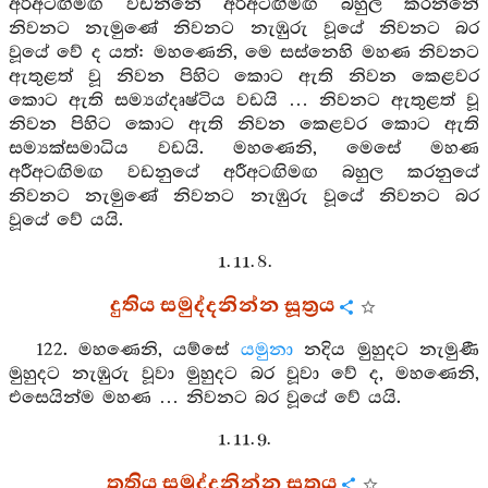
අරීඅටඟිමඟ වඩන්නේ අරීඅටඟිමඟ බහුල කරන්නේ
නිවනට නැමුණේ නිවනට නැඹුරු වූයේ නිවනට බර
වූයේ වේ ද යත්: මහණෙනි, මෙ සස්නෙහි මහණ නිවනට
ඇතුළත් වූ නිවන පිහිට කොට ඇති නිවන කෙළවර
කොට ඇති සම්‍යග්දෘෂ්ටිය වඩයි … නිවනට ඇතුළත් වූ
නිවන පිහිට කොට ඇති නිවන කෙළවර කොට ඇති
සම්‍යක්සමාධිය වඩයි. මහණෙනි, මෙසේ මහණ
අරීඅටඟිමඟ වඩනුයේ අරීඅටඟිමඟ බහුල කරනුයේ
නිවනට නැමුණේ නිවනට නැඹුරු වූයේ නිවනට බර
වූයේ වේ යයි.
1. 11. 8.
දුතිය සමුද්දනින්න සූත්‍රය
122. මහණෙනි, යම්සේ
යමුනා
නදිය මුහුදට නැමුණී
මුහුදට නැඹුරු වූවා මුහුදට බර වූවා වේ ද, මහණෙනි,
එසෙයින්ම මහණ … නිවනට බර වූයේ වේ යයි.
1. 11. 9.
තතිය සමුද්දනින්න සූත්‍රය