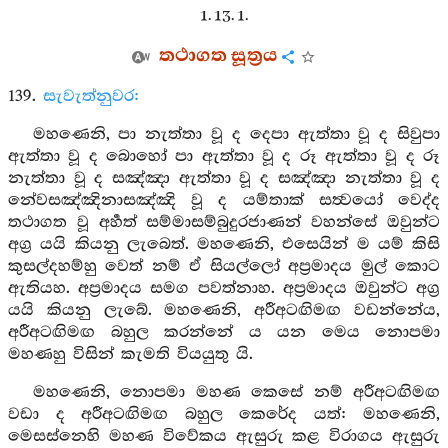
1. 13. 1.
තථාගත සූත්‍රය
139.
සැවැත්නුවර:
මහණෙනි, පා නැත්තා වූ ද දෙපා ඇත්තා වූ ද සිවුපා
ඇත්තා වූ ද බොහෝ පා ඇත්තා වූ ද රූ ඇත්තා වූ ද රූ
නැත්තා වූ ද සඤ්ඤා ඇත්තා වූ ද සඤ්ඤා නැත්තා වූ ද
නේවසඤ්ඤිනාසඤ්ඤි වූ ද යම්තාක් සත්‍වයෝ වෙද්ද
තථාගත වූ අර්‍හත් සම්මාසම්බුදුරජාණන් වහන්සේ ඔවුන්ට
අග්‍ර යයි කියනු ලැබෙත්. මහණෙනි, එසෙයින් ම යම් කිසි
කුසල්දහම්හු වෙත් නම් ඒ සියල්ලෝ අප්‍රමාදය මුල් කොට
ඇතියහ. අප්‍රමාදය සමග පවත්නාහ. අප්‍රමාදය ඔවුන්ට අග්‍ර
යයි කියනු ලැබේ. මහණෙනි, අරීඅටඟිමඟ වඩන්නේය,
අරීඅටඟිමඟ බහුල කරන්නේ ය යන මෙය නොපමා
මහණහු විසින් කැමති වියයුතු යි.
මහණෙනි, නොපමා මහණ කෙසේ නම් අරීඅටඟිමඟ
වඩා ද අරීඅටඟිමඟ බහුල කෙරේද යත්: මහණෙනි,
මෙසස්නෙහි මහණ විවේකය ඇසුරු කළ විරාගය ඇසුරු