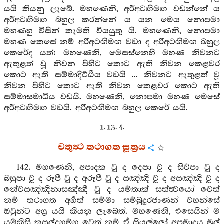
යයි කියනු ලැබේ. මහණෙනි, අරීඅටඟිමඟ වඩන්නේ ය
අරීඅටඟිමඟ බහුල කරන්නේ ය යන මෙය නොපමා
මහණහු විසින් කැමති වියයුතු යි. මහණෙනි, නොපමා
මහණ කෙසේ නම් අරීඅටඟිමඟ වඩා ද අරීඅටඟිමඟ බහුල
කෙරේද යත්: මහණෙනි, මෙසස්නෙහි මහණ නිවනට
ඇතුළත් වූ නිවන පිහිට කොට ඇති නිවන කෙළවර
කොට ඇති සම්මාදිට්ඨිය වඩයි ... නිවනට ඇතුළත් වූ
නිවන පිහිට කොට ඇති නිවන කෙළවර කොට ඇති
සම්මාසමාධිය වඩයි. මහණෙනි, නොපමා මහණ මෙසේ
අරීඅටඟිමඟ වඩයි. අරීඅටඟිමඟ බහුල කෙරේ යයි.
1. 13. 4.
චතුත්‍ථ තථාගත සූත්‍රය
142. මහණෙනි, අපාදක වූ ද දෙපා වූ ද සිව්පා වූ ද
බහුපා වූ ද රූපී වූ ද අරූපී වූ ද සඤ්ඤි වූ ද අසඤ්ඤි වූ ද
නේවසඤ්ඤිනාසඤ්ඤී වූ ද යම්තාක් සත්ත්‍වයෝ වෙත්
නම් තථාගත අර්‍හත් සම්මා සම්බුදුරජාණන් වහන්සේ
ඔවුන්ට අග්‍ර යයි කියනු ලැබෙත්. මහණෙනි, එසෙයින් ම
යම්කිසි කුසල්දහම්හු වෙත් නම් ඒ සියල්ලෝ අප්‍රමාදය මුල්