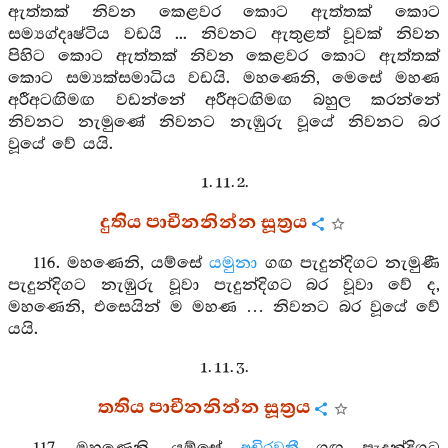
ඇත්තක් නිවන කෙළවර කොට ඇත්තක් කොට
සම්‍යග්දෘෂ්ටිය වඩයි ... නිවනට ඇතුළත් වූවක් නිවන
පිහිට කොට ඇත්තක් නිවන කෙළවර කොට ඇත්තක්
කොට සම්‍යක්සමාධිය වඩයි. මහණෙනි, මෙසේ මහණ
අරීඅටඟිමඟ වඩන්නේ අරීඅටඟිමඟ බහුල කරන්නේ
නිවනට නැමුණේ නිවනට නැඹුරු වූයේ නිවනට බර
වූයේ වේ යයි.
1. 11. 2.
දුතිය පාචීනනින්න සූත්‍රය
116. මහණෙනි, යම්සේ
යමුනා
ගඟ පැදුන්දිගට නැමුණී
පැදුන්දිගට නැඹුරු වූවා පැදුන්දිගට බර වූවා වේ ද,
මහණෙනි, එසෙයින් ම මහණ … නිවනට බර වූයේ වේ
යයි.
1. 11. 3.
තතිය පාචීනනින්න සූත්‍රය