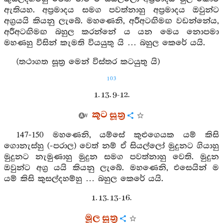
ඇතියහ. අප්‍රමාදය සමග පවත්නාහු අප්‍රමාදය ඔවුන්ට
අග්‍රයයි කියනු ලැබේ. මහණෙනි, අරීඅටඟිමඟ වඩන්නේය,
අරීඅටඟිමඟ බහුල කරන්නේ ය යන මෙය නොපමා
මහණහු විසින් කැමති වියයුතු යි … බහුල කෙරේ යයි.
(තථාගත සූත්‍ර මෙන් විස්තර කටයුතු යි)
103
1. 13. 9-12.
කූට සූත්‍ර
147-150 මහණෙනි, යම්සේ කුළුගෙයක යම් කිසි
ගොනැස්හු (-පරාල) වෙත් නම් ඒ සියල්ලෝ මුදුනට ගියාහු
මුදුනට නැමුණාහු මුදුන සමග පවත්නාහු වෙති. මුදුන
ඔවුන්ට අග්‍ර යයි කියනු ලැබේ. මහණෙනි, එසෙයින් ම
යම් කිසි කුසල්දහම්හු … බහුල කෙරේ යයි.
1. 13. 13-16.
මූල සූත්‍ර