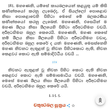
181. මහණෙනි, යම්සේ කායබලයෙන් කළයුතු යම් කිසි
කර්‍මාන්තයෝ කරනු ලැබෙද්ද, ඒ සියල්ලෝ පොළොව
නිසා පොළොවෙහි පිහිටා මෙසේ මේ බලකරණීය
කර්‍මාන්තයෝ කරනු ලැබෙත්. මහණෙනි, එසෙයින් ම
මහණ ශීලය නිසා ශීලයෙහි පිහිටා අරීඅටඟිමඟ වඩයි.
අරීඅටඟිමඟ බහුල කෙරෙයි. මහණෙනි, මහණ කෙසේ
නම් ශීලය නිසා ශීලයෙහි පිහිටා අරීඅටඟිමඟ වඩාද,
අරීඅටඟිමඟ බහුල කෙරේ ද යත්: මහණෙනි, මෙසස්නෙහි
මහණ නිවනට ඇතුළත් වූ නිවන පිහිටකොට ඇති, නිවන
කෙළවර කොට ඇති සම්මාදිට්ඨිය වඩයි ...
109
නිවනට ඇතුළත් වූ නිවන පිහිට කොට ඇති නිවන
කෙළවර කොට ඇති සම්මාසමාධිය වඩයි. මහණෙනි,
මෙසේ මහණ ශීලය නිසා ශීලයෙහි පිහිටා අරීඅටඟිමඟ
වඩයි, අරිඅටඟිමග බහුල කෙරේ යයි.
1. 14. 4.
චතුත්‍ථබල සූත්‍රය