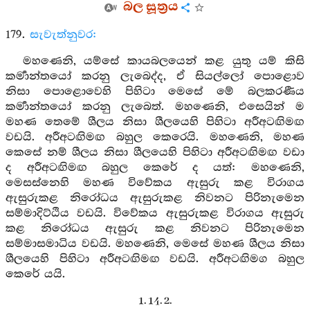
බල සූත්‍රය
179.
සැවැත්නුවර:
මහණෙනි, යම්සේ කායබලයෙන් කළ යුතු යම් කිසි
කර්‍මාන්තයෝ කරනු ලැබෙද්ද, ඒ සියල්ලෝ පොළොව
නිසා පොළොවෙහි පිහිටා මෙසේ මේ බලකරණීය
කර්‍මාන්තයෝ කරනු ලැබෙත්. මහණෙනි, එසෙයින් ම
මහණ තෙමේ ශීලය නිසා ශීලයෙහි පිහිටා අරීඅටඟිමඟ
වඩයි. අරීඅටඟිමඟ බහුල කෙරෙයි. මහණෙනි, මහණ
කෙසේ නම් ශීලය නිසා ශීලයෙහි පිහිටා අරීඅටඟිමඟ වඩා
ද අරීඅටඟිමඟ බහුල කෙරේ ද යත්: මහණෙනි,
මෙසස්නෙහි මහණ විවේකය ඇසුරු කළ විරාගය
ඇසුරුකළ නිරෝධය ඇසුරුකළ නිවනට පිරිනැමෙන
සම්මාදිට්ඨිය වඩයි. විවේකය ඇසුරුකළ විරාගය ඇසුරු
කළ නිරෝධය ඇසුරු කළ නිවනට පිරිනැමෙන
සම්මාසමාධිය වඩයි. මහණෙනි, මෙසේ මහණ ශීලය නිසා
ශීලයෙහි පිහිටා අරීඅටඟිමඟ වඩයි. අරීඅටඟිමග බහුල
කෙරේ යයි.
1. 14. 2.