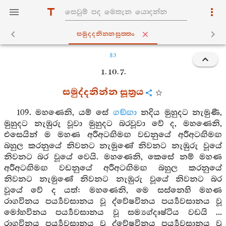
සමුද‍්දනින‍්නසුත‍්තං
83
1. 10. 7.
සමුද්දනින්න සූත්‍රය
109. මහණෙනි, යම් සේ
ගඞ්ඟා
නදිය මුහුදට නැමුණී,
මුහුදට නැඹුරු වූවා මුහුදට බරවූවා වේ ද, මහණෙනි,
එසෙයින් ම මහණ අරීඅටඟිමඟ වඩනුයේ අරීඅටඟිමඟ
බහුල කරනුයේ නිවනට නැමුණේ නිවනට නැඹුරු වූයේ
නිවනට බර වූයේ වෙයි. මහණෙනි, කෙසේ නම් මහණ
අරීඅටඟිමඟ වඩනුයේ අරීඅටඟිමඟ බහුල කරනුයේ
නිවනට නැමුණේ නිවනට නැඹුරු වූයේ නිවනට බර
වූයේ වේ ද යත්: මහණෙනි, මෙ සස්නෙහි මහණ
රාගවිනය පර්‍ය්‍යවසානය වූ ද්වේෂවිනය පර්‍ය්‍යවසානය වූ
මෝහවිනය පර්‍ය්‍යවසානය වූ සම්‍යග්දෘෂ්ටිය වඩයි ...
රාගවිනය පර්‍ය්‍යවසානය වූ ද්වේෂවිනය පර්‍ය්‍යවසානය වූ