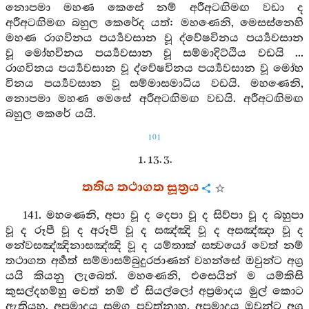
නොපමා මහණ කෙසේ නම් අරීඅටඟිමඟ වඩා ද
අරීඅටඟිමඟ බහුල කෙරේද යත්: මහණෙනි, මෙසස්නෙහි
මහණ රාගවිනය පර්‍ය්‍යවසාන වූ ද්වේෂවිනය පර්‍ය්‍යවසාන
වූ මෝහවිනය පර්‍ය්‍යවසාන වූ සම්මාදිට්ඨිය වඩයි ...
රාගවිනය පර්‍ය්‍යවසාන වූ ද්වේෂවිනය පර්‍ය්‍යවසාන වූ මෝහ
විනය පර්‍ය්‍යවසාන වූ සම්මාසමාධිය වඩයි. මහණෙනි,
නොපමා මහණ මෙසේ අරීඅටඟිමඟ වඩයි. අරීඅටඟිමඟ
බහුල කෙරේ යයි.
101
1. 13. 3.
තතිය තථාගත සූත්‍රය
141. මහණෙනි, අපා වූ ද දෙපා වූ ද සිව්පා වූ ද බහුපා
වූ ද රූපී වූ ද අරූපී වූ ද සඤ්ඤි වූ ද අසඤ්ඤා වූ ද
නේවසඤ්ඤිනාසඤ්ඤි වූ ද යම්තාක් සත්‍වයෝ වෙත් නම්
තථාගත අර්‍හත් සම්මාසම්බුදුරජාණන් වහන්සේ ඔවුන්ට අග්‍ර
යයි කියනු ලැබෙත්. මහණෙනි, එසෙයින් ම යම්කිසි
කුසල්දහම්හු වෙත් නම් ඒ සියල්ලෝ අප්‍රමාදය මුල් කොට
ඇතියහ. අප්‍රමාදය සමග පවත්නාහ. අප්‍රමාදය ඔවුන්ට අග්‍ර