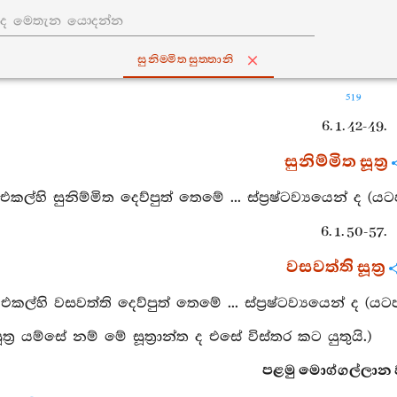
සුනිම‍්මිතසුත‍්තානි
519
6. 1. 42-49.
සුනිම්මිත සූත්‍ර
එකල්හි සුනිම්මිත දෙව්පුත් තෙමේ ... ස්ප්‍රෂ්ටව්‍යයෙන් ද (ය
6. 1. 50-57.
වසවත්ති සූත්‍ර
එකල්හි වසවත්ති දෙව්පුත් තෙමේ ... ස්ප්‍රෂ්ටව්‍යයෙන් ද (ය
ත්‍ර යම්සේ නම් මේ සූත්‍රාන්ත ද එසේ විස්තර කට යුතුයි.)
පළමු මොග්ගල්ලාන වර්