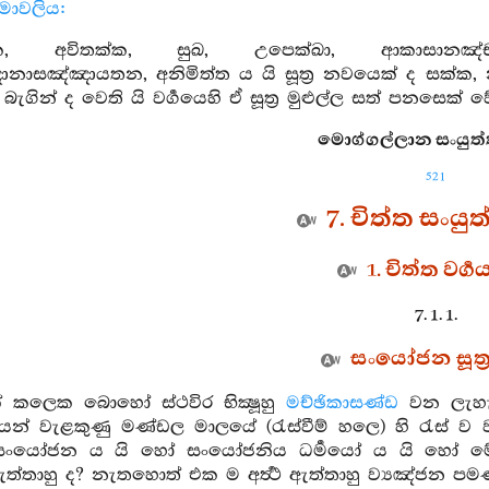
නාමාවලිය:
්ක, අවිතක්ක, සුඛ, උපෙක්ඛා, ආකාසානඤ්
ාසඤ්ඤායතන, අනිමිත්ත ය යි සූත්‍ර නවයෙක් ද සක්ක, නන්
ට බැගින් ද වෙති යි වර්‍ගයෙහි ඒ සූත්‍ර මුළුල්ල සත් පනසෙක් ව
මොග්ගල්ලාන සංයුත්ත
521
7. චිත්ත සංයු
1. චිත්ත වර්‍ග
7. 1. 1.
සංයෝජන සූත්‍
ක් කලෙක බොහෝ ස්ථවිර භික්‍ෂූහු
මච්ඡිකාසණ්ඩ
වන ලැහ
න් වැළකුණු මණ්ඩල මාලයේ (රැස්වීම් හලෙ) හි රැස් ව ව
සංයෝජන ය යි හෝ සංයෝජනිය ධර්‍මයෝ ය යි හෝ මේ දහ
ත්තාහු ද? නැතහොත් එක ම අර්‍ත්‍ථ ඇත්තාහු ව්‍යඤ්ජන පමණ