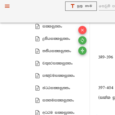
නෙවසඤ‍්ඤානාසඤ‍්ඤායතනසුත‍්තං
සූත්‍ර නාම
අනිමිත‍්තසුත‍්තං
සක‍්කසුත‍්තං
දුතියසක‍්කසූත‍්තං
තතියසක‍්කසුත‍්තං
389-396 
චතුත්‍ථසක‍්කසුත‍්තං
පඤ‍්චමසක‍්කසුත‍්තං
397-404 
ඡට‍්ඨසක‍්කසුත‍්තං
(සක්ක සූ
සත‍්තමසක‍්කසුත‍්තං
අට‍්ඨම සක‍්කසුත‍්තං