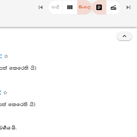
පාළි
සිංහල
ටපත් කෙරෙති යි)
ටපත් කෙරෙති යි)
‍ගය යි.