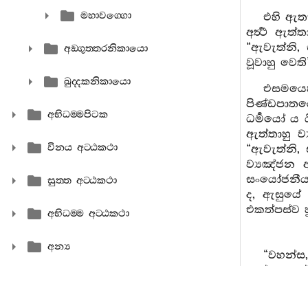
මහාවග‍්ගො
එහි ඇතැ
අර්‍ත්‍ථ ඇ
“ඇවැත්නි,
අඞ‍්ගුත‍්තරනිකායො
වූවාහු වෙත
ඛුද‍්දකනිකායො
එසමයෙ
පිණ්ඩපාතය
අභිධම‍්මපිටක
ධර්‍මයෝ ය 
ඇත්තාහු ව්
විනය අට‍්ඨකථා
“ඇවැත්නි,
ව්‍යඤ්ජන 
සංයෝජනීය ධ
සුත‍්ත අට‍්ඨකථා
ද, ඇසුයේ ම
එකත්පස්ව හු
අභිධම‍්ම අට‍්ඨකථා
අන්‍ය
“වහන්ස,
හෝ සංයෝජන
එක ම අර්‍ත
විසින් “ඇ