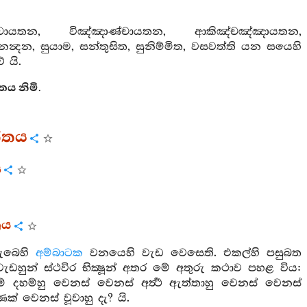
චායතන, විඤ්ඤාණ්චායතන, ආකිඤ්චඤ්ඤායතන,
‍දන, සුයාම, සන්තුසිත, සුනිම්මිත, වසවත්ති යන සයෙහි
ේ යි.
ය නිමි.
ත්තය
ය
රය
ැබෙහි
අම්බාටක
වනයෙහි වැඩ වෙසෙති. එකල්හි පසුබත
ැඩහුන් ස්ථවිර භික්‍ෂූන් අතර මේ අතුරු කථාව පහළ විය:
ම්හු වෙනස් වෙනස් අර්‍ත්‍ථ ඇත්තාහු වෙනස් වෙනස්
ක් වෙනස් වූවාහු දැ? යි.