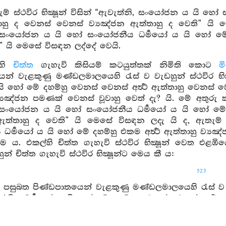
ම් ස්ථවිර භික්‍ෂූන් විසින් “ඇවැත්නි, සංයෝජන ය යි 
ත්තාහු ද වෙනස් වෙනස් ව්‍යඤ්ජන ඇත්තාහු ද වෙති” යි මෙ
 සංයෝජන ය යි හෝ සංයෝජනීය ධර්‍මයෝ ය යි හෝ මේ දහ
ි” යි මෙසේ විසඳන ලද්දේ වෙයි.
හි
චිත්ත
ගැහැවි කිසියම් කටයුත්තක් නිමිති කොට
ම
ෙන් වැළකුණු මණ්ඩලමාලයෙහි රැස් ව වැඩහුන් ස්ථවිර 
යි හෝ මේ දහම්හු වෙනස් වෙනස් අර්‍ත්‍ථ ඇත්තාහු වෙනස් ව
‍යඤ්ජන පමණක් වෙනස් වූවාහු වෙත් දැ? යි. මේ අතුරු කථා
 සංයෝජන ය යි හෝ සංයෝජනීය ධර්‍මයෝ ය යි හෝ මේ දහම
ඇත්තාහු ද වෙති” යි මෙසේ විසඳන ලදැ යි ද, ඇතැම් ස
ර්‍මයෝ ය යි හෝ මේ දහම්හු එකම අර්‍ත්‍ථ ඇත්තාහු ව්‍ය
 ය. එකල්හි චිත්ත ගැහැවි ස්ථවිර භික්‍ෂූන් වෙත එළඹි
න් චිත්ත ගැහැවි ස්ථවිර භික්‍ෂූන්ට මෙය කී ය:
523
 පසුබත පිණ්ඩපාතයෙන් වැළකුණු මණ්ඩලමාලයෙහි රැස් ව වැ
ිය ධර්‍මයෝ ය යි හෝ මේ දහම්හු වෙනස් වෙනස් අර්‍ත්‍ථ
්‍ථ ඇත්තාහු ව්‍යඤ්ජන පමණක් වෙනස් වූවාහු වෙත් දැ? යි,
වැත්නි, සංයෝජන ය යි හෝ සංයෝජනීය ධර්‍මයෝ ය යි හෝ