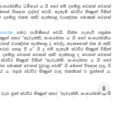
හෝ සංයෝජනීය ධර්‍මයෝ ය යි හෝ මේ දහම්හු වෙනස් වෙනස්
සේ විසඳන ලද්දේ වෙයි. ඇතැම් ස්ථවිර භික්‍ෂූන් විසින්
ම්හු එකම අර්‍ත්‍ථ ඇත්තාහු ව්‍යඤ්ජන පමණක් වෙනස්
ිගපථක
ගමට පැමිණියේ වෙයි. චිත්ත ගැහැවි පසුබත
භික්‍ෂූන් අතර “ඇවැත්නි, සංයෝජන ය යි හෝ සංයෝජනිය
ෙනස් ව්‍යඤ්ජන ඇත්තාහු ද වෙද්ද, නැතහොත් එක ම අර්‍ත්‍ථ
ව පහළ වී ය” යි ද එහි ඇතැම් ස්ථවිර භික්‍ෂූන් විසින්
්හු වෙනස් වෙනස් අර්‍ත්‍ථ ඇත්තාහු ද වෙනස් වෙනස්
්ථවිර භික්‍ෂූන් විසින් “ඇවැත්නි, සංයෝජන ය යි හෝ
ඤ්ජන පමණක් වෙනස් වූවාහු වෙති” යි මෙසේ විසඳන ලදැ යි
යේ ය. එළඹ ස්ථවිර භික්‍ෂූන් වැඳ එකත්පස් ව හුන්නේ ය.
ඩ හුන් ස්ථවිර භික්‍ෂූන් අතර “ඇවැත්නි, සංයෝජන ය යි
 ඇත්තාහු වෙනස් වෙනස් ව්‍යඤ්ජන ඇත්තාහු ද? නැතහොත්
 මේ අතුරු කථාව පහළ වී ය” යි ද ඇතැම් ස්ථවිර භික්‍ෂූන්
 මේ දහම්හු වෙනස් වෙනස් අර්‍ත්‍ථ ඇත්තාහු ද වෙනස්