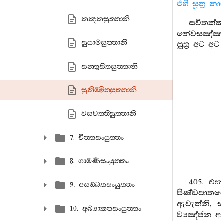
එහි සූත්‍ර 
නන්‍දනසුත‍්තානි
සවිතක
නේවසඤ්ඤාන
සුයාමසුත‍්තානි
සූත්‍ර අට අ
සන‍්තුසිතසුත‍්තානි
සුනිම‍්මිතසුත‍්තානි
වසවත‍්තිසුත‍්තානි
7. චිත‍්තසංයුත‍්තං
8. ගාමණීසංයුත‍්තං
405. එ
9. අසඞ‍්ඛතසංයුත‍්තං
පිණ්ඩපාතයෙ
ඇවැත්නි, 
10. අබ්‍යාකතසංයුත‍්තං
ව්‍යඤ්ජන ඇ