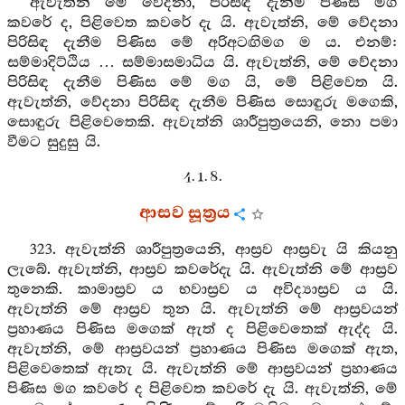
ඇවැත්නි මේ වේදනා, පිරිසිඳ දැනීම පිණිස මග
කවරේ ද, පිළිවෙත කවරේ දැ යි. ඇවැත්නි, මේ වේදනා
පිරිසිඳ දැනීම පිණිස මේ අරිඅටඟිමග ම ය. එනම්:
සම්මාදිට්ඨිය … සම්මාසමාධිය යි. ඇවැත්නි, මේ වේදනා
පිරිසිඳ දැනීම පිණිස මේ මග යි, මේ පිළිවෙත යි.
ඇවැත්නි, වේදනා පිරිසිඳ දැනීම පිණිස සොඳුරු මගෙකි,
සොඳුරු පිළිවෙතෙකි. ඇවැත්නි ශාරීපුත්‍රයෙනි, නො පමා
වීමට සුදුසු යි.
4. 1. 8.
ආසව සූත්‍රය
323. ඇවැත්නි ශාරීපුත්‍රයෙනි, ආස්‍රව ආස්‍රවැ යි කියනු
ලැබේ. ඇවැත්නි, ආස්‍රව කවරේදැ යි. ඇවැත්නි මේ ආස්‍රව
තුනෙකි. කාමාස්‍රව ය භවාස්‍රව ය අවිද්‍යාස්‍රව ය යි.
ඇවැත්නි මේ ආස්‍රව තුන යි. ඇවැත්නි මේ ආස්‍රවයන්
ප්‍රහාණය පිණිස මගෙක් ඇත් ද පිළිවෙතෙක් ඇද්ද යි.
ඇවැත්නි, මේ ආස්‍රවයන් ප්‍රහාණය පිණිස මගෙක් ඇත,
පිළිවෙතෙක් ඇතැ යි. ඇවැත්නි මේ ආස්‍රවයන් ප්‍රහාණය
පිණිස මග කවරේ ද පිළිවෙත කවරේ දැ යි. ඇවැත්නි, මේ