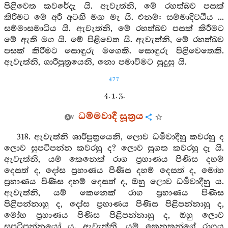
පිළිවෙත කවරේදැ යි. ඇවැත්නි, මේ රහත්බව පසක්
කිරීමට මේ අරී අටඟි මඟ මැ යි. එනම්: සම්මාදිට්ඨිය ...
සම්මාසමාධිය යි. ඇවැත්නි, මේ රහත්බව පසක් කිරීමට
මේ ඇති මග යි. මේ පිළිවෙත යි. ඇවැත්නි, මේ රහත්බව
පසක් කිරීමට සොඳුරු මගෙකි. සොඳුරු පිළිවෙතෙකි.
ඇවැත්නි, ශාරීපුත්‍රයෙනි, නො පමාවිමට සුදුසු යි.
477
4. 1. 3.
ධම්මවාදී සූත්‍රය
318. ඇවැත්නි ශාරීපුත්‍රයෙනි, ලොව ධර්‍මවාදීහු කවරහු ද
ලොව සුපටිපන්න කවරහු ද? ලොව සුගත කවරහු දැ යි.
ඇවැත්නි, යම් කෙනෙක් රාග ප්‍රහාණය පිණිස දහම්
දෙසත් ද, දෝස ප්‍රහාණය පිණිස දහම් දෙසත් ද, මෝහ
ප්‍රහාණය පිණිස දහම් දෙසත් ද, ඔහු ලොව ධර්‍මවාදීහු ය.
ඇවැත්නි, යම් කෙනෙක් රාග ප්‍රහාණය පිණිස
පිළිපන්නාහු ද, දෝස ප්‍රහාණය පිණිස පිළිපන්නාහු ද,
මෝහ ප්‍රහාණය පිණිස පිළිපන්නාහු ද, ඔහු ලොව
සුපටිපන්නයෝ ය. ඇවැත්නි, යම් කෙනකුන්ගේ රාගය