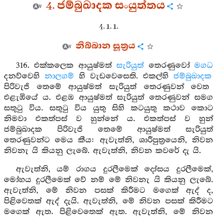
4. ජම්බුඛාදක සංයුත්තය
4. 1. 1.
නිබ්බාන සූත්‍රය
316. එක්කලෙක ආයුෂ්මත්
සැරියුත්
තෙරණුවෝ
මගධ
දනව්වෙහි
නාලගම්
හි වැඩවෙසෙති. එකල්හි
ජම්බුඛාදක
පිරිවැජි තෙමේ ආයුෂ්මත් සැරියුත් තෙරණුවන් වෙත
එළැඹියේ ය. එළඹ ආයුෂ්මත් සැරියුත් තෙරණුවන් සමග
සතුටු විය. සතුටු විය යුතු සිහි කටයුතු කථාව කොට
නිමවා එකත්පස් ව හුන්නේ ය. එකත්පස් ව හුන්
ජම්බුඛාදක පිරිවැජි තෙමේ ආයුෂ්මත් සැරියුත්
තෙරණුවන්ට මෙය කීය: ඇවැත්නි, ශාරීපුත්‍රයෙනි, නිවන
නිවනැ යි කියනු ලැබේ. ඇවැත්නි, නිවන කවරේ දැ යි.
ඇවැත්නි, යම් රාගය දුරලීමෙක් දෝසය දුරලීමෙක්,
මෝහය දුරලීමෙක් වේ නම් මේ නිවනැ යි කියනු ලැබේ.
ඇවැත්නි, මේ නිවන පසක් කිරීමට මගෙක් ඇද් ද,
පිළිවෙතක් ඇද් දැයි. ඇවැත්නි, මේ නිවන පසක් කිරීමට
මගෙක් ඇත. පිළිවෙතෙක් ඇත. ඇවැත්නි, මේ නිවන