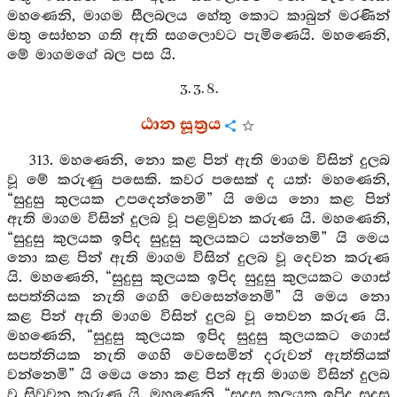
මහණෙනි, මාගම සීලබලය හේතු කොට කාබුන් මරණින්
මතු සෝභන ගති ඇති සගලොවට පැමිණෙයි. මහණෙනි,
මේ මාගමගේ බල පස යි.
3. 3. 8.
ඨාන සූත්‍රය
313. මහණෙනි, නො කළ පින් ඇති මාගම විසින් දුලබ
වූ මේ කරුණු පසෙකි. කවර පසෙක් ද යත්: මහණෙනි,
“සුදුසු කුලයක උපදෙන්නෙමි” යි මෙය නො කළ පින්
ඇති මාගම විසින් දුලබ වූ පළමුවන කරුණ යි. මහණෙනි,
“සුදුසු කුලයක ඉපිද සුදුසු කුලයකට යන්නෙමි” යි මෙය
නො කළ පින් ඇති මාගම විසින් දුලබ වූ දෙවන කරුණ
යි. මහණෙනි, “සුදුසු කුලයක ඉපිද සුදුසු කුලයකට ගොස්
සපත්නියක නැති ගෙහි වෙසෙන්නෙමි” යි මෙය නො
කළ පින් ඇති මාගම විසින් දුලබ වූ තෙවන කරුණ යි.
මහණෙනි, “සුදුසු කුලයක ඉපිද සුදුසු කුලයකට ගොස්
සපත්නියක නැති ගෙහි වෙසෙමින් දරුවන් ඇත්තියක්
වන්නෙමි” යි මෙය නො කළ පින් ඇති මාගම විසින් දුලබ
වූ සිවුවන කරුණ යි. මහණෙනි, “සුදුසු කුලයක ඉපිද සුදුසු