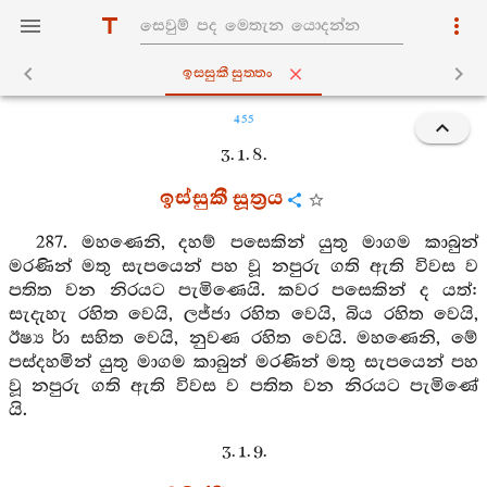
ඉස‍්සුකීසුත‍්තං
455
3. 1. 8.
ඉස්සුකී සූත්‍රය
287. මහණෙනි, දහම් පසෙකින් යුතු මාගම කාබුන්
මරණින් මතු සැපයෙන් පහ වූ නපුරු ගති ඇති විවස ව
පතිත වන නිරයට පැමිණෙයි. කවර පසෙකින් ද යත්:
සැදැහැ රහිත වෙයි, ලජ්ජා රහිත වෙයි, බිය රහිත වෙයි,
ඊෂ්‍යර්‍ා සහිත වෙයි, නුවණ රහිත වෙයි. මහණෙනි, මේ
පස්දහමින් යුතු මාගම කාබුන් මරණින් මතු සැපයෙන් පහ
වූ නපුරු ගති ඇති විවස ව පතිත වන නිරයට පැමිණේ
යි.
3. 1. 9.