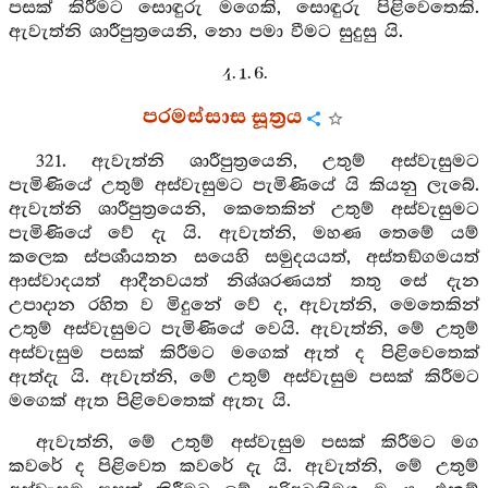
පසක් කිරීමට සොඳුරු මගෙකි, සොඳුරු පිළිවෙතෙකි.
ඇවැත්නි ශාරීපුත්‍රයෙනි, නො පමා වීමට සුදුසු යි.
4. 1. 6.
පරමස්සාස සූත්‍රය
321. ඇවැත්නි ශාරීපුත්‍රයෙනි, උතුම් අස්වැසුමට
පැමිණියේ උතුම් අස්වැසුමට පැමිණියේ යි කියනු ලැබේ.
ඇවැත්නි ශාරීපුත්‍රයෙනි, කෙතෙකින් උතුම් අස්වැසුමට
පැමිණියේ වේ දැ යි. ඇවැත්නි, මහණ තෙමේ යම්
කලෙක ස්පර්‍ශායතන සයෙහි සමුදයයත්, අස්තඞ්ගමයත්
ආස්වාදයත් ආදීනවයත් නිශ්ශරණයත් තතු සේ දැන
උපාදාන රහිත ව මිදුනේ වේ ද, ඇවැත්නි, මෙතෙකින්
උතුම් අස්වැසුමට පැමිණියේ වෙයි. ඇවැත්නි, මේ උතුම්
අස්වැසුම පසක් කිරීමට මගෙක් ඇත් ද පිළිවෙතෙක්
ඇත්දැ යි. ඇවැත්නි, මේ උතුම් අස්වැසුම පසක් කිරීමට
මගෙක් ඇත පිළිවෙතෙක් ඇතැ යි.
ඇවැත්නි, මේ උතුම් අස්වැසුම පසක් කිරීමට මග
කවරේ ද පිළිවෙත කවරේ දැ යි. ඇවැත්නි, මේ උතුම්