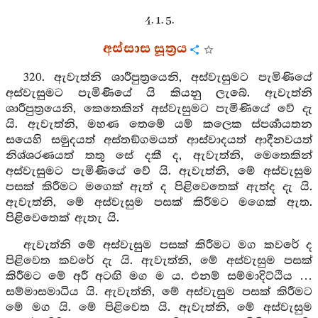
4. 1. 5.
අස්සාස සූත්‍රය
320. ඇවැත්නි ශාරීපුත්‍රයෙනි, අස්වැසුමට පැමිණියේ
අස්වැසුමට පැමිණියේ යි කියනු ලැබේ. ඇවැත්නි
ශාරීපුත්‍රයෙනි, කෙතෙකින් අස්වැසුමට පැමිණියේ වේ දැ
යි. ඇවැත්නි, මහණ තෙමේ යම් කලෙක ස්පර්‍ශායතන
සයෙහි සමුදයත් අස්තඞ්ගමයත් ආස්වාදයත් ආදීනවයත්
නිශ්ශරණයත් තතු සේ දකී ද, ඇවැත්නි, මෙතෙකින්
අස්වැසුමට පැමිණියේ වේ යි. ඇවැත්නි, මේ අස්වැසුම
පසක් කිරීමට මගෙක් ඇත් ද පිළිවෙතෙක් ඇත්ද දැ යි.
ඇවැත්නි, මේ අස්වැසුම පසක් කිරීමට මගෙක් ඇත.
පිළිවෙතෙක් ඇතැ යි.
ඇවැත්නි මේ අස්වැසුම පසක් කිරීමට මග කවරේ ද
පිළිවෙත කවරේ දැ යි. ඇවැත්නි, මේ අස්වැසුම පසක්
කිරීමට මේ අරී අටඟි මග ම ය. එනම් සම්මාදිට්ඨිය …
සම්මාසමාධිය යි. ඇවැත්නි, මේ අස්වැසුම පසක් කිරීමට
මේ මග යි. මේ පිළිවෙත යි. ඇවැත්නි, මේ අස්වැසුම