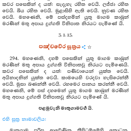
කවර පසෙකින් ද යත්: සැදැහැ රහිත වෙයි. ලජ්ජා රහිත
වෙයි. බිය රහිත වෙයි. මුළාසිහි ඇති වෙයි. නුවණ රහිත
වෙයි. මහණෙනි, මේ පස්දහමින් යුතු මාගම කාබුන්
මරණින් මතු අපාය දුග්ගති විනිපාත නිරයට පැමිණේ යි.
3. 1. 15.
පඤ්චවේර සූත්‍රය
294. මහණෙනි, දහම් පසෙකින් යුතු මාගම කාබුන්
මරණින් මතු අපාය දුග්ගති විනිපාතවූ නිරයට පැමිණෙයි.
කවර පසෙකින් ද යත්: පණිවායෙන් යුක්ත වෙයි.
අයිනාදනින් යුක්ත වෙයි. කාමයෙහි වරදවා හැසිරෙන්නී
වෙයි. මුසා බණන්නී වෙයි. රහමෙර පානය කරන්නී වෙයි.
මහණෙනි, මේ පස් දහමෙන් යුතු මාගම කාබුන් මරණින්
මතු අපාය දුග්ගති විනිපාතවූ නිරයට පැමිණේ යි.
පළමුවැනි මාතුගාමවර්‍ග යි.
එහි සූත්‍ර නාමාවලිය:
මාතුගාම, පුරිස, ආවේණික, තීහිධම්මේහි, කොධන,