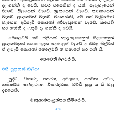
දෑ ගන්නී ද වෙයි. කවර පසෙකින් ද යත්: සැදැහැයෙන්
වැඩේ. සීලයෙන් වැඩේ. ශ්‍රැතයෙන් වැඩේ. ත්‍යාගයෙන්
වැඩේ. ප්‍රඥාවෙන් වැඩේ. මහණෙනි, මේ පස් වැඩුමෙන්
වැඩෙන අරීසැවි තොමෝ අරීවැඩුමෙන් වැඩේ. කයෙහි
හර ගන්නී ද උතුම් දෑ ගන්නී ද වෙයි.
මෙලෙව්හි යම් ස්ත්‍රියක් සැදැහැයෙනුත් සීලයෙනුත්
ප්‍රඥාවෙනුත් ත්‍යාග-ශ්‍රැත දෙකිනුත් වැඩේ ද එබඳු සිල්වත්
ඒ උවැසි තොමෝ මෙලෙව්හි ම තමාගේ හර ගනී යි.
තෙවෙනි බලවර්‍ග යි.
එහි සූත්‍රනාමාවලිය:
සුද්ධ, විසාරද, පසය්හ, අභිභුය්‍ය, පස්වන අඞ්ග,
නසිතබ්බ, හේතු,ඨාන, විසාරදවාස, වඩ්ඪි සූත්‍ර ය යි ඔහු
දශයෙකි.
මාතුගාමසංයුත්තය නිමියේ යි.
475