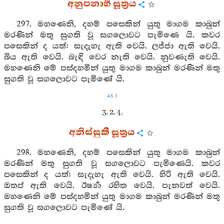
අනුපනාහී සූත්‍රය
297. මහණෙනි, දහම් පසෙකින් යුතු මාගම කාබුන්
මරණින් මතු සුගති වූ සගලොවට පැමිණෙ යි. කවර
පසෙකින් ද යත්: සැදැහැ ඇති වෙයි. ලජ්ජා ඇති වෙයි.
බිය ඇති වෙයි. බැඳි වෙර නැති වෙයි. නුවණැති වෙයි.
මහණෙනි මේ පස්දහමින් යුතු මාගම කාබුන් මරණින් මතු
සුගති වූ සගලොවට පැමිණේ යි.
463
3. 2. 4.
අනිස්සුකී සූත්‍රය
298. මහණෙනි, දහම් පසෙකින් යුතු මාගම කාබුන්
මරණින් මතු සුගති වූ සගලොවට පැමිණෙයි. කවර
පසෙකින් ද යත්: සැදැහැ ඇති වෙයි. හිරි ඇති වෙයි.
ඔතප් ඇති වෙයි. ඊර්‍ෂ්‍යා රහිත වෙයි. පැනවත් වෙයි.
මහණෙනි මේ පස්දහමින් යුතු මාගම කාබුන් මරණින් මතු
සුගති වූ සගලොවට පැමිණේ යි.