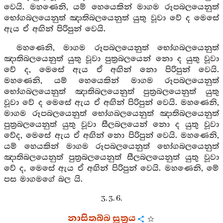
වෙයි. මහණෙනි, යම් හෙයෙකින් මාගම රූපබලයෙනුත්
භෝගබලයෙනුත් ඤාතිබලයෙනුත් යුතු වූවා වේ ද මෙසේ
ඇය ඒ අඟින් පිරිපුන් වෙයි.
මහණෙනි, මාගම රූපබලයෙනුත් භෝගබලයෙනුත්
ඤාතිබලයෙනුත් යුතු වූවා පුත්‍රබලයෙන් නො ද යුතු වූවා
වේ ද, මෙසේ ඇය ඒ අඟින් නො පිරිපුන් වෙයි.
මහණෙනි, යම් හෙයෙකින් මාගම රූපබලයෙනුත්
භෝගබලයෙනුත් ඤාතිබලයෙනුත් පුත්‍රබලයෙනුත් යුතු
වූවා වේ ද මෙසේ ඇය ඒ අඟින් පිරිපුන් වෙයි. මහණෙනි,
මාගම රූපබලයෙනුත් භෝගබලයෙනුත් ඤාතිබලයෙනුත්
පුත්‍රබලයෙනුත් යුතු වූවා සීලබලයෙන් නො ද යුතු වූවා
වේද, මෙසේ ඇය ඒ අඟින් නො පිරිපුන් වෙයි. මහණෙනි,
යම් හෙයකින් මාගම රූපබලයෙනුත් භෝගබලයෙනුත්
ඤාතිබලයෙනුත් පුත්‍රබලයෙනුත් සීලබලයෙනුත් යුතු වූවා
වේ ද, මෙසේ ඇය ඒ අඟින් පිරිපුන් වෙයි. මහණෙනි, මේ
පස මාගමගේ බල යි.
3. 3. 6.
නාසිතබ්බ සූත්‍රය