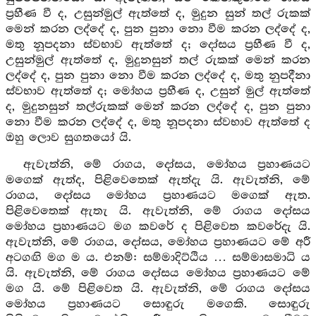
ප්‍රහීණ වී ද, උසුන්මුල් ඇත්තේ ද, මුදුන සුන් තල් රුකක්
මෙන් කරන ලද්දේ ද, පුන පුනා නො වීම කරන ලද්දේ ද,
මතු නූපදනා ස්වභාව ඇත්තේ ද; දෝසය ප්‍රහීණ වී ද,
උසුන්මුල් ඇත්තේ ද, මුදුනසුන් තල් රුකක් මෙන් කරන
ලද්දේ ද, පුන පුනා නො වීම කරන ලද්දේ ද, මතු නුපදීනා
ස්වභාව ඇත්තේ ද; මෝහය ප්‍රහීණ ද, උසුන් මුල් ඇත්තේ
ද, මුදුනසුන් තල්රුකක් මෙන් කරන ලද්දේ ද, පුන පුනා
නො වීම කරන ලද්දේ ද, මතු නූපදනා ස්වභාව ඇත්තේ ද
ඔහු ලොව සුගතයෝ යි.
ඇවැත්නි, මේ රාගය, දෝසය, මෝහය ප්‍රහාණයට
මගෙක් ඇත්ද, පිළිවෙතෙක් ඇත්දැ යි. ඇවැත්නි, මේ
රාගය, දෝසය මෝහය ප්‍රහාණයට මගෙක් ඇත.
පිළිවෙතෙක් ඇතැ යි. ඇවැත්නි, මේ රාගය දෝසය
මෝහය ප්‍රහාණයට මග කවරේ ද පිළිවෙත කවරේදැ යි.
ඇවැත්නි, මේ රාගය, දෝසය, මෝහය ප්‍රහාණයට මේ අරී
අටගඟි මග ම ය. එනම්: සම්මාදිට්ඨිය … සම්මාසමාධි ය
යි. ඇවැත්නි, මේ රාගය දෝසය මෝහය ප්‍රහාණයට මේ
මග යි. මේ පිළිවෙත යි. ඇවැත්නි, මේ රාගය දෝසය
මෝහය ප්‍රහාණයට සොඳුරු මගෙකි. සොඳුරු