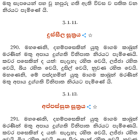
මතු සැපයෙන් පහ වූ නපුරු ගති ඇති විවස ව පතිත වන
නිරයට පැමිණේ යි.
3. 1. 11.
දුස්සීල සූත්‍රය
290. මහණෙනි, දහම්පසෙකින් යුතු මාගම කාබුන්
මරණින් මතු අපාය දුග්ගති විනිපාත නිරයට පැමිණෙයි.
කවර පසෙකින් ද යත්: සැදැහැ රහිත වෙයි, ලජ්ජා රහිත
වෙයි, බිය රහිත වෙයි, දුසිල් වෙයි, නුවණ රහිත වෙයි.
මහණෙනි, මේ පස්දහමින් යුතු මාගම කාබුන් මරණින්
මතු අපාය දුග්ගති විනිපාත නිරයට පැමිණේ යි.
3. 1. 12.
අප්පස්සුත සූත්‍රය
291. මහණෙනි, දහම්පසෙකින් යුතු මාගම කාබුන්
මරණින් මතු අපාය දුග්ගති විනිපාත නිරයට පැමිණෙයි.
කවර පසෙකින් ද යත්: සැදැහැ රහිත වෙයි, ලජ්ජා රහිත
වෙයි, බිය රහිත වෙයි, ඇසූ පිරූ තැන් රහිත වෙයි, නුවණ