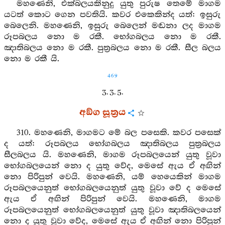
මහණෙනි, එක්බලයකිනුදු යුතු පුරුෂ තෙමේ මාගම
යටත් කොට ගෙන පවතියි. කවර එකෙකින්ද යත්: ඉසුරු
බෙලෙනි. මහණෙනි, ඉසුරු බෙලෙන් මඬනා ලද මාගම
රූපබලය නො ම රකී. භෝගබලය නො ම රකී.
ඤාතිබලය නො ම රකී. පුත්‍රබලය නො ම රකී. සීල බලය
නො ම රකී යි.
469
3. 3. 5.
අඞ්ග සූත්‍රය
310. මහණෙනි, මාගමට මේ බල පසෙකි. කවර පසෙක්
ද යත්: රූපබලය භෝගබලය ඤාතිබලය පුත්‍රබලය
සීලබලය යි. මහණෙනි, මාගම රූපබලයෙන් යුතු වූවා
භෝගබලයෙන් නො ද යුතු වේද, මෙසේ ඇය ඒ අඟින්
නො පිරිපුන් වෙයි. මහණෙනි, යම් හෙයෙකින් මාගම
රූපබලයෙනුත් භෝගබලයෙනුත් යුතු වූවා වේ ද මෙසේ
ඇය ඒ අඟින් පිරිපුන් වෙයි. මහණෙනි, මාගම
රූපබලයෙනුත් භෝගබලයෙනුත් යුතු වූවා ඤාතිබලයෙන්
නො ද යුතු වූවා වේද, මෙසේ ඇය ඒ අඟින් නො පිරිපුන්