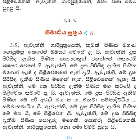
පිළිවෙතෙකි. ඇවැත්නි, ශාරීපුත්‍රයෙනි, නො පමා වීමට
සුදුසු යි.
4. 1. 4.
කිමත්‍ථිය සූත්‍රය
319. ඇවැත්නි, ශාරීපුත්‍රයෙනි, කුමක් පිණිස මහණ
ගොයුම්හු කෙරෙහි බඹසර වෙසේ දැ යි. ඇවැත්නි දුක
පිරිසිඳ දැනීම පිණිස භාග්‍යවතුන් වහන්සේ කෙරෙහි
බඹසර වෙසේ යි. ඇවැත්නි, මේ දුක පිරිසිඳ දැනීම පිණිස
මගෙක් ඇත් ද පිළිවෙතෙක් ඇත් දැයි. ඇවැත්නි, මේ දුක
පිරිසිඳ දැනීම පිණිස මගෙක් ඇත, පිළිවෙතෙක් ඇතැ යි.
ඇවැත්නි, මේ දුක පිරිසිඳ දැනීම පිණිස මග කවරේ ද
පිළිවෙත කවරේ දැ යි. ඇවැත්නි, මේ දුක පිරිසිඳ දැනීම
පිණිස මේ අරී අටඟි මග ම ය. එනම්: සම්මාදිට්ඨිය ...
සම්මාසමාධිය යි. ඇවැත්නි, මේ දුක පිරිසිඳ දැනීම පිණිස
මේ මග යි, මේ පිළිවෙත යි. ඇවැත්නි, මේ දුක පිරිසිඳ
දැනීම පිණිස සොඳුරු මගෙකි. සොඳුරු පිළිවෙතෙකි.
ඇවැත්නි, ශාරීපුත්‍රයෙනි, නො පමා වීමට සුදුසු යි.
479