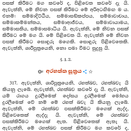
පසක් කිරීමට මග කවරේ ද, පිළිවෙත කවරේ දැ යි.
ඇවැත්නි, මේ නිවන පසක් කිරීමට මේ අරිඅටඟිමඟ ම ය.
එනම්: සම්මාදිට්ඨිය, සම්මාසඞ්කප්පය, සම්මාවාචාය,
සම්මාකම්මන්තය, සම්මාආජීවය, සම්මාවායාමය,
සම්මාසතිය, සම්මාසමාධිය යි. ඇවැත්නි, මේ නිවන පසක්
කිරීමට මේ මග යි. මේ පිළිවෙත යි. ඇවැත්නි මේ නිවන
පසක් කිරීමට සොඳුරු මගෙකි. සොඳුරු පිළිවෙතෙකි.
ඇවැත්නි, ශාරීපුත්‍රයෙනි, නො පමා වීමට සුදුසු යි.
4. 1. 2.
අරහත්ත සූත්‍රය
317. ඇවැත්නි, ශාරිපුත්‍රයෙනි, රහත්බව, රහත්බවැ යි
කියනු ලැබේ. ඇවැත්නි, රහත්බව කවරේ දැ යි. ඇවැත්නි,
යම් රාගය දුරලීමෙක් දෝසය දුරලීමෙක් මෝහය
දුරලීමෙක් වේ නම් මේ රහත් බවැ යි කියනු ලැබේ.
ඇවැත්නි, මේ රහත්බව පසක්කිරීමට මගෙක් ඇද්ද,
පිළිවෙතෙක් ඇද්දැ යි. ඇවැත්නි, මේ රහත්බව
පසක්කිරීමට මගෙක් ඇත. පිළිවෙතෙක් ඇතැ යි.
ඇවැත්නි, මේ රහත්බව පසක් කිරීමට මග කවරේ ද,