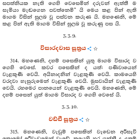
සපත්නියක නැති ගෙහි වෙසෙමින් දරුවන් ඇත්තී ම
සැමියා මැඬගෙන පවත්නෙමි” යි මෙය කළ පින් ඇති
මාගම විසින් සුලබ වූ පස්වන කරුණ යි. මහණෙනි, මේ
කළ පින් ඇති මාගම විසින් සුලබ වූ කරුණු පස යි.
3. 3. 9.
විසාරදවාස සූත්‍රය
314. මහණෙනි, දහම් පසෙකින් යුතු මාගම විසාරද ව
ගෙහි වෙසේ. කවර පසෙකින් ද යත්: පණිවායෙන්
වැළකුණී වෙයි. අයිනාදනින් වැළකුණී වෙයි. කාමයෙහි
වරදවා හැසුරුමෙන් වැළකුණී වෙයි. මුසවායින් වැළකුණී
වෙයි. රහමෙර පානයෙන් වැළකුණී වෙයි. මහණෙනි, මේ
දහම් පසෙන් යුත් මාගම විසාරද ව ගෙහි වෙසේ යි.
3. 3. 10.
වඩ්ඪී සූත්‍රය
315. මහණෙනි, වැඩුම් පසෙකින් වැඩෙන අරීසැවි
තොමෝ අරීවැඩුමෙන් වැඩේ. කයෙහි හර ගන්නී ද උතුම්