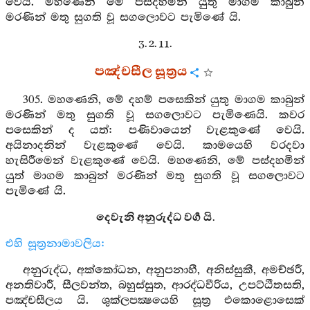
වෙයි. මහණෙනි මේ පස්දහමින් යුතු මාගම කාබුන්
මරණින් මතු සුගති වූ සගලොවට පැමිණේ යි.
3. 2. 11.
පඤ්චසීල සූත්‍රය
305. මහණෙනි, මේ දහම් පසෙකින් යුතු මාගම කාබුන්
මරණින් මතු සුගති වූ සගලොවට පැමිණෙයි. කවර
පසෙකින් ද යත්: පණිවායෙන් වැළකුණේ වෙයි.
අයිනාදනින් වැළකුණේ වෙයි. කාමයෙහි වරදවා
හැසිරීමෙන් වැළකුණේ වෙයි. මහණෙනි, මේ පස්දහමින්
යුත් මාගම කාබුන් මරණින් මතු සුගති වූ සගලොවට
පැමිණේ යි.
දෙවැනි අනුරුද්ධ වර්‍ග යි.
එහි සූත්‍රනාමාවලිය:
අනුරුද්ධ, අක්කෝධන, අනුපනාහී, අනිස්සුකී, අමච්ඡරී,
අනතිවාරී, සීලවන්ත, බහුස්සුත, ආරද්ධවීරිය, උපට්ඨීතසති,
පඤ්චසීලය යි. ශුක්ලපක්‍ෂයෙහි සූත්‍ර එකොළොසෙක්