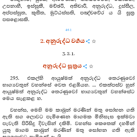
උපනාහී, ඉස්සුකී, මච්ඡරී, අතිචාරී, අනුරුද්ධ, දුස්සීල,
අප්පස්සුත, කුසීත, මුට්ඨස්සති, පඤ්චවේර ය යි සූත්‍ර
පසළොසකි.
461
2. අනුරුද්ධ වර්‍ගය
3. 2. 1.
අනුරුද්ධ සූත්‍රය
295. එකල්හි ආයුෂ්මත් අනුරුද්ධ තෙරණුවෝ
භාග්‍යවතුන් වහන්සේ වෙත එළඹියහ. ... එකත්පස්ව හුන්
ආයුෂ්මත් අනුරුද්ධ තෙරණුවෝ භාග්‍යවතුන් වහන්සේට
මෙය සැළකළ හ.
වහන්ස, මෙහි මම කාබුන් මරණින් මතු සෝභන ගති
ඇති සග ලොවට පැමිණෙන මාගමක මිනිසැස ඉක්මවා
පැවැති පිරිසිදු දිවැසින් දකිමි. වහන්ස කෙතෙක් දහමින්
යුතු මාගම කාබුන් මරණින් මතු සෝභන ගති ඇති