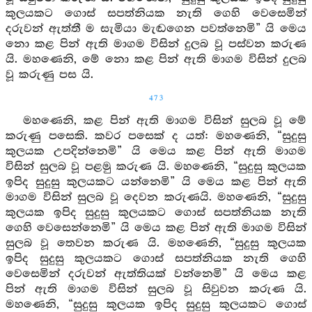
කුලයකට ගොස් සපත්නියක නැති ගෙහි වෙසෙමින්
දරුවන් ඇත්තී ම සැමියා මැඬගෙන පවත්නෙමි” යි මෙය
නො කළ පින් ඇති මාගම විසින් දුලබ වූ පස්වන කරුණ
යි. මහණෙනි, මේ නො කළ පින් ඇති මාගම විසින් දුලබ
වූ කරුණු පස යි.
473
මහණෙනි, කළ පින් ඇති මාගම විසින් සුලබ වූ මේ
කරුණු පසෙකි. කවර පසෙක් ද යත්: මහණෙනි, “සුදුසු
කුලයක උපදින්නෙමි” යි මෙය කළ පින් ඇති මාගම
විසින් සුලබ වූ පළමු කරුණ යි. මහණෙනි, “සුදුසු කුලයක
ඉපිද සුදුසු කුලයකට යන්නෙමි” යි මෙය කළ පින් ඇති
මාගම විසින් සුලබ වූ දෙවන කරුණයි. මහණෙනි, “සුදුසු
කුලයක ඉපිද සුදුසු කුලයකට ගොස් සපත්නියක නැති
ගෙහි වෙසෙන්නෙමි” යි මෙය කළ පින් ඇති මාගම විසින්
සුලබ වූ තෙවන කරුණ යි. මහණෙනි, “සුදුසු කුලයක
ඉපිද සුදුසු කුලයකට ගොස් සපත්නියක නැති ගෙහි
වෙසෙමින් දරුවන් ඇත්තියක් වන්නෙමි” යි මෙය කළ
පින් ඇති මාගම විසින් සුලබ වූ සිවුවන කරුණ යි.
මහණෙනි, “සුදුසු කුලයක ඉපිද සුදුසු කුලයකට ගොස්