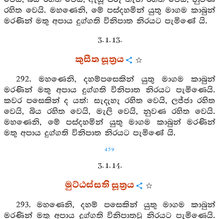
රහිත වෙයි. මහණෙනි, මේ පස්දහමින් යුතු මාගම කාබුන්
මරණින් මතු අපාය දුග්ගති විනිපාත නිරයට පැමිණේ යි.
3. 1. 13.
කුසීත සූත්‍රය
292. මහණෙනි, දහම්පසෙකින් යුතු මාගම කාබුන්
මරණින් මතු අපාය දුග්ගති විනිපාත නිරයට පැමිණෙයි.
කවර පසෙකින් ද යත්: සැදැහැ රහිත වෙයි, ලජ්ජා රහිත
වෙයි, බිය රහිත වෙයි, මැලි වෙයි, නුවණ රහිත වෙයි.
මහණෙනි, මේ පස්දහමින් යුතු මාගම කාබුන් මරණින්
මතු අපාය දුග්ගති විනිපාත නිරයට පැමිණේ යි.
459
3. 1. 14.
මුට්ඨස්සති සූත්‍රය
293. මහණෙනි, දහම් පසෙකින් යුතු මාගම කාබුන්
මරණින් මතු අපාය දුග්ගති විනිපාතවූ නිරයට පැමිණෙයි.