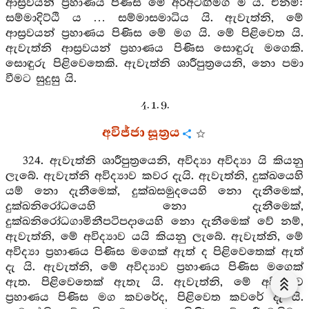
ආස්‍රවයන් ප්‍රහාණය පිණිස මේ අරිඅටඟිමග ම ය. එනම්:
සම්මාදිට්ඨි ය … සම්මාසමාධිය යි. ඇවැත්නි, මේ
ආස්‍රවයන් ප්‍රහාණය පිණිස මේ මග යි. මේ පිළිවෙත යි.
ඇවැත්නි ආස්‍රවයන් ප්‍රහාණය පිණිස සොඳුරු මගෙකි.
සොඳුරු පිළිවෙතෙකි. ඇවැත්නි ශාරීපුත්‍රයෙනි, නො පමා
වීමට සුදුසු යි.
4. 1. 9.
අවිජ්ජා සූත්‍රය
324. ඇවැත්නි ශාරීපුත්‍රයෙනි, අවිද්‍යා අවිද්‍යා යි කියනු
ලැබේ. ඇවැත්නි අවිද්‍යාව කවර දැයි. ඇවැත්නි, දුක්ඛයෙහි
යම් නො දැනීමෙක්, දුක්ඛසමුදයෙහි නො දැනීමෙක්,
දුක්ඛනිරෝධයෙහි නො දැනීමෙක්,
දුක්ඛනිරෝධගාමිනීපටිපදායෙහි නො දැනීමෙක් වේ නම්,
ඇවැත්නි, මේ අවිද්‍යාව යයි කියනු ලැබේ. ඇවැත්නි, මේ
අවිද්‍යා ප්‍රහාණය පිණිස මගෙක් ඇත් ද පිළිවෙතෙක් ඇත්
දැ යි. ඇවැත්නි, මේ අවිද්‍යාව ප්‍රහාණය පිණිස මගෙක්
ඇත. පිළිවෙතෙක් ඇතැ යි. ඇවැත්නි, මේ අවිද්‍යාව
ප්‍රහාණය පිණිස මග කවරේද, පිළිවෙත කවරේ දැ යි.