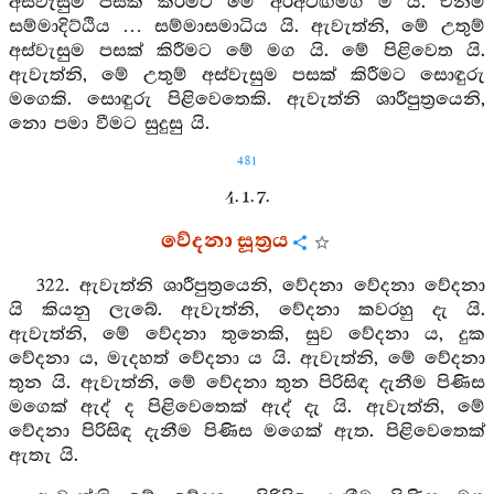
අස්වැසුම පසක් කිරීමට මේ අරිඅටඟිමග ම ය. එනම්
සම්මාදිට්ඨිය … සම්මාසමාධිය යි. ඇවැත්නි, මේ උතුම්
අස්වැසුම පසක් කිරීමට මේ මග යි. මේ පිළිවෙත යි.
ඇවැත්නි, මේ උතුම් අස්වැසුම පසක් කිරීමට සොඳුරු
මගෙකි. සොඳුරු පිළිවෙතෙකි. ඇවැත්නි ශාරීපුත්‍රයෙනි,
නො පමා වීමට සුදුසු යි.
481
4. 1. 7.
වේදනා සූත්‍රය
322. ඇවැත්නි ශාරීපුත්‍රයෙනි, වේදනා වේදනා වේදනා
යි කියනු ලැබේ. ඇවැත්නි, වේදනා කවරහු දැ යි.
ඇවැත්නි, මේ වේදනා තුනෙකි, සුව වේදනා ය, දුක
වේදනා ය, මැදහත් වේදනා ය යි. ඇවැත්නි, මේ වේදනා
තුන යි. ඇවැත්නි, මේ වේදනා තුන පිරිසිඳ දැනීම පිණිස
මගෙක් ඇද් ද පිළිවෙතෙක් ඇද් දැ යි. ඇවැත්නි, මේ
වේදනා පිරිසිඳ දැනීම පිණිස මගෙක් ඇත. පිළිවෙතෙක්
ඇතැ යි.