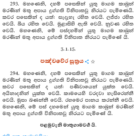
293. මහණෙනි, දහම් පසෙකින් යුතු මාගම කාබුන්
මරණින් මතු අපාය දුග්ගති විනිපාතවූ නිරයට පැමිණෙයි.
කවර පසෙකින් ද යත්: සැදැහැ රහිත වෙයි. ලජ්ජා රහිත
වෙයි. බිය රහිත වෙයි. මුළාසිහි ඇති වෙයි. නුවණ රහිත
වෙයි. මහණෙනි, මේ පස්දහමින් යුතු මාගම කාබුන්
මරණින් මතු අපාය දුග්ගති විනිපාත නිරයට පැමිණේ යි.
3. 1. 15.
පඤ්චවේර සූත්‍රය
294. මහණෙනි, දහම් පසෙකින් යුතු මාගම කාබුන්
මරණින් මතු අපාය දුග්ගති විනිපාතවූ නිරයට පැමිණෙයි.
කවර පසෙකින් ද යත්: පණිවායෙන් යුක්ත වෙයි.
අයිනාදනින් යුක්ත වෙයි. කාමයෙහි වරදවා හැසිරෙන්නී
වෙයි. මුසා බණන්නී වෙයි. රහමෙර පානය කරන්නී වෙයි.
මහණෙනි, මේ පස් දහමෙන් යුතු මාගම කාබුන් මරණින්
මතු අපාය දුග්ගති විනිපාතවූ නිරයට පැමිණේ යි.
පළමුවැනි මාතුගාමවර්‍ග යි.