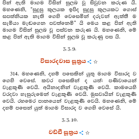
පින් ඇති මාගම විසින් සුලබ වූ සිවුවන කරුණ යි.
මහණෙනි, “සුදුසු කුලයක ඉපිද සුදුසු කුලයකට ගොස්
සපත්නියක නැති ගෙහි වෙසෙමින් දරුවන් ඇත්තී ම
සැමියා මැඬගෙන පවත්නෙමි” යි මෙය කළ පින් ඇති
මාගම විසින් සුලබ වූ පස්වන කරුණ යි. මහණෙනි, මේ
කළ පින් ඇති මාගම විසින් සුලබ වූ කරුණු පස යි.
3. 3. 9.
විසාරදවාස සූත්‍රය
314. මහණෙනි, දහම් පසෙකින් යුතු මාගම විසාරද ව
ගෙහි වෙසේ. කවර පසෙකින් ද යත්: පණිවායෙන්
වැළකුණී වෙයි. අයිනාදනින් වැළකුණී වෙයි. කාමයෙහි
වරදවා හැසුරුමෙන් වැළකුණී වෙයි. මුසවායින් වැළකුණී
වෙයි. රහමෙර පානයෙන් වැළකුණී වෙයි. මහණෙනි, මේ
දහම් පසෙන් යුත් මාගම විසාරද ව ගෙහි වෙසේ යි.
3. 3. 10.
වඩ්ඪී සූත්‍රය