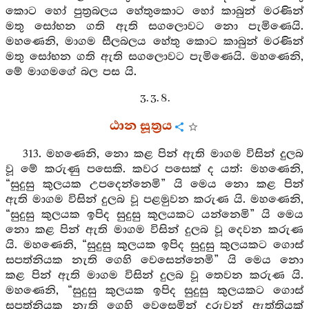
කොට හෝ පුත්‍රබලය හේතුකොට හෝ කාබුන් මරණින්
මතු සෝභන ගති ඇති සගලොවට නො පැමිණෙයි.
මහණෙනි, මාගම සීලබලය හේතු කොට කාබුන් මරණින්
මතු සෝභන ගති ඇති සගලොවට පැමිණෙයි. මහණෙනි,
මේ මාගමගේ බල පස යි.
3. 3. 8.
ඨාන සූත්‍රය
313. මහණෙනි, නො කළ පින් ඇති මාගම විසින් දුලබ
වූ මේ කරුණු පසෙකි. කවර පසෙක් ද යත්: මහණෙනි,
“සුදුසු කුලයක උපදෙන්නෙමි” යි මෙය නො කළ පින්
ඇති මාගම විසින් දුලබ වූ පළමුවන කරුණ යි. මහණෙනි,
“සුදුසු කුලයක ඉපිද සුදුසු කුලයකට යන්නෙමි” යි මෙය
නො කළ පින් ඇති මාගම විසින් දුලබ වූ දෙවන කරුණ
යි. මහණෙනි, “සුදුසු කුලයක ඉපිද සුදුසු කුලයකට ගොස්
සපත්නියක නැති ගෙහි වෙසෙන්නෙමි” යි මෙය නො
කළ පින් ඇති මාගම විසින් දුලබ වූ තෙවන කරුණ යි.
මහණෙනි, “සුදුසු කුලයක ඉපිද සුදුසු කුලයකට ගොස්
සපත්නියක නැති ගෙහි වෙසෙමින් දරුවන් ඇත්තියක්