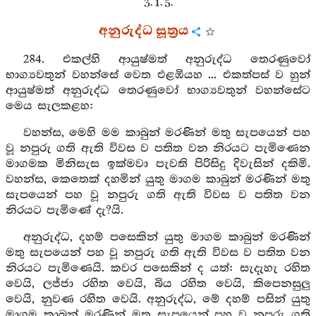
3. 1. 5.
අනුරුද්ධ සූත්‍රය
284. එකල්හි ආයුෂ්මත් අනුරුද්ධ තෙරණුවෝ
භාග්‍යවතුන් වහන්සේ වෙත එළඹියහ ... එකත්පස් ව හුන්
ආයුෂ්මත් අනුරුද්ධ තෙරණුවෝ භාග්‍යවතුන් වහන්සේට
මෙය සැලකළහ:
වහන්ස, මෙහි මම කාබුන් මරණින් මතු සැපයෙන් පහ
වූ නපුරු ගති ඇති විවස ව පතිත වන නිරයට පැමිණෙන
මාගමක මිනිසැස ඉක්මවා පැවති පිරිසිදු දිවැසින් දකිමි.
වහන්ස, කෙතෙක් දහමින් යුතු මාගම කාබුන් මරණින් මතු
සැපයෙන් පහ වූ නපුරු ගති ඇති විවස ව පතිත වන
නිරයට පැමිණේ දැ?යි.
අනුරුද්ධ, දහම් පසෙකින් යුතු මාගම කාබුන් මරණින්
මතු සැපයෙන් පහ වූ නපුරු ගති ඇති විවස ව පතිත වන
නිරයට පැමිණෙයි. කවර පසෙකින් ද යත්: සැදැහැ රහිත
වෙයි, ලජ්ජා රහිත වෙයි, බිය රහිත වෙයි, කිපෙනසුලු
වෙයි, නුවණ රහිත වෙයි. අනුරුද්ධ, මේ දහම් පසින් යුතු
මාගම කාබුන් මරණින් මතු සැපයෙන් පහ වූ නපුරු ගති