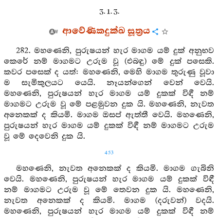
3. 1. 3.
ආවේණිකදුක්ඛ සූත්‍රය
282. මහණෙනි, පුරුෂයන් හැර මාගම යම් දුක් අනුභව
කෙරේ නම් මාගමට උරුම වූ (එබඳු) මේ දුක් පසෙකි.
කවර පසෙක් ද යත්: මහණෙනි, මෙහි මාගම තුරුණු වූවා
ම සැමිකුලයට යෙයි. නෑයන්ගෙන් වෙන් වෙයි.
මහණෙනි, පුරුෂයන් හැර මාගම යම් දුකක් විඳී නම්
මාගමට උරුම වූ මේ පළමුවන දුක යි. මහණෙනි, නැවත
අනෙකක් ද කියමි. මාගම ඔසප් ඇත්තී වෙයි. මහණෙනි,
පුරුෂයන් හැර මාගම යම් දුකක් විඳී නම් මාගමට උරුම
වූ මේ දෙවෙනි දුක යි.
453
මහණෙනි, නැවත අනෙකක් ද කියමි. මාගම ගැබිනි
වෙයි. මහණෙනි, පුරුෂයන් හැර මාගම යම් දුකක් විඳී
නම් මාගමට උරුම වූ මේ තෙවන දුක යි. මහණෙනි,
නැවත අනෙකක් ද කියමි. මාගම (දරුවන්) වදයි.
මහණෙනි, පුරුෂයන් හැර මාගම යම් දුකක් විඳී නම්