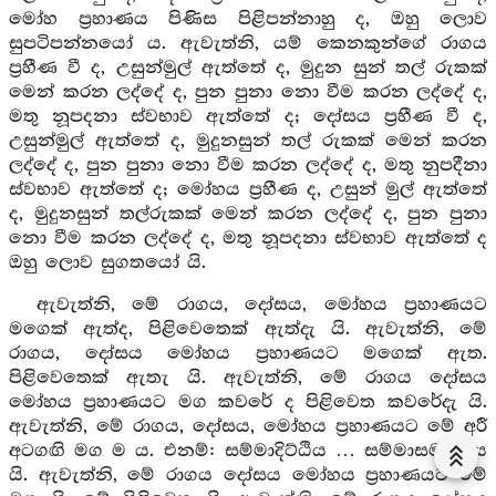
මෝහ ප්‍රහාණය පිණිස පිළිපන්නාහු ද, ඔහු ලොව
සුපටිපන්නයෝ ය. ඇවැත්නි, යම් කෙනකුන්ගේ රාගය
ප්‍රහීණ වී ද, උසුන්මුල් ඇත්තේ ද, මුදුන සුන් තල් රුකක්
මෙන් කරන ලද්දේ ද, පුන පුනා නො වීම කරන ලද්දේ ද,
මතු නූපදනා ස්වභාව ඇත්තේ ද; දෝසය ප්‍රහීණ වී ද,
උසුන්මුල් ඇත්තේ ද, මුදුනසුන් තල් රුකක් මෙන් කරන
ලද්දේ ද, පුන පුනා නො වීම කරන ලද්දේ ද, මතු නුපදීනා
ස්වභාව ඇත්තේ ද; මෝහය ප්‍රහීණ ද, උසුන් මුල් ඇත්තේ
ද, මුදුනසුන් තල්රුකක් මෙන් කරන ලද්දේ ද, පුන පුනා
නො වීම කරන ලද්දේ ද, මතු නූපදනා ස්වභාව ඇත්තේ ද
ඔහු ලොව සුගතයෝ යි.
ඇවැත්නි, මේ රාගය, දෝසය, මෝහය ප්‍රහාණයට
මගෙක් ඇත්ද, පිළිවෙතෙක් ඇත්දැ යි. ඇවැත්නි, මේ
රාගය, දෝසය මෝහය ප්‍රහාණයට මගෙක් ඇත.
පිළිවෙතෙක් ඇතැ යි. ඇවැත්නි, මේ රාගය දෝසය
මෝහය ප්‍රහාණයට මග කවරේ ද පිළිවෙත කවරේදැ යි.
ඇවැත්නි, මේ රාගය, දෝසය, මෝහය ප්‍රහාණයට මේ අරී
අටගඟි මග ම ය. එනම්: සම්මාදිට්ඨිය … සම්මාසමාධි ය
යි. ඇවැත්නි, මේ රාගය දෝසය මෝහය ප්‍රහාණයට මේ