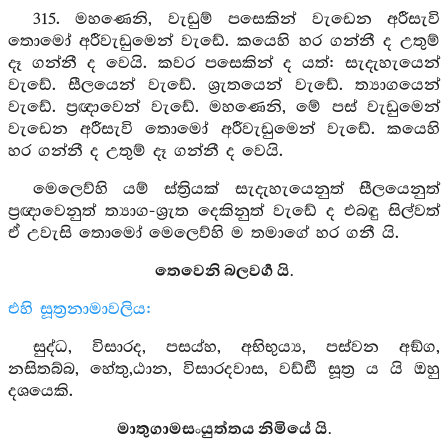
315. මහණෙනි, වැඩුම් පසෙකින් වැඩෙන අරීසැවි
තොමෝ අරීවැඩුමෙන් වැඩේ. කයෙහි හර ගන්නී ද උතුම්
දෑ ගන්නී ද වෙයි. කවර පසෙකින් ද යත්: සැදැහැයෙන්
වැඩේ. සීලයෙන් වැඩේ. ශ්‍රැතයෙන් වැඩේ. ත්‍යාගයෙන්
වැඩේ. ප්‍රඥාවෙන් වැඩේ. මහණෙනි, මේ පස් වැඩුමෙන්
වැඩෙන අරීසැවි තොමෝ අරීවැඩුමෙන් වැඩේ. කයෙහි
හර ගන්නී ද උතුම් දෑ ගන්නී ද වෙයි.
මෙලෙව්හි යම් ස්ත්‍රියක් සැදැහැයෙනුත් සීලයෙනුත්
ප්‍රඥාවෙනුත් ත්‍යාග-ශ්‍රැත දෙකිනුත් වැඩේ ද එබඳු සිල්වත්
ඒ උවැසි තොමෝ මෙලෙව්හි ම තමාගේ හර ගනී යි.
තෙවෙනි බලවර්‍ග යි.
එහි සූත්‍රනාමාවලිය:
සුද්ධ, විසාරද, පසය්හ, අභිභුය්‍ය, පස්වන අඞ්ග,
නසිතබ්බ, හේතු,ඨාන, විසාරදවාස, වඩ්ඪි සූත්‍ර ය යි ඔහු
දශයෙකි.
මාතුගාමසංයුත්තය නිමියේ යි.