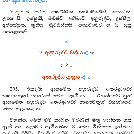
එහි සූත්‍ර නාමාවලිය:
මාතුගාම, පුරිස, ආවේණික, තීහිධම්මේහි, කොධන,
උපනාහී, ඉස්සුකී, මච්ඡරී, අතිචාරී, අනුරුද්ධ, දුස්සීල,
අප්පස්සුත, කුසීත, මුට්ඨස්සති, පඤ්චවේර ය යි සූත්‍ර
පසළොසකි.
461
2. අනුරුද්ධ වර්‍ගය
3. 2. 1.
අනුරුද්ධ සූත්‍රය
295. එකල්හි ආයුෂ්මත් අනුරුද්ධ තෙරණුවෝ
භාග්‍යවතුන් වහන්සේ වෙත එළඹියහ. ... එකත්පස්ව හුන්
ආයුෂ්මත් අනුරුද්ධ තෙරණුවෝ භාග්‍යවතුන් වහන්සේට
මෙය සැළකළ හ.
වහන්ස, මෙහි මම කාබුන් මරණින් මතු සෝභන ගති
ඇති සග ලොවට පැමිණෙන මාගමක මිනිසැස ඉක්මවා
පැවැති පිරිසිදු දිවැසින් දකිමි. වහන්ස කෙතෙක් දහමින්