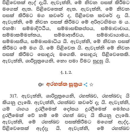
පිළිවෙතක් ඇද් දැයි. ඇවැත්නි, මේ නිවන පසක් කිරීමට
මගෙක් ඇත. පිළිවෙතෙක් ඇත. ඇවැත්නි, මේ නිවන
පසක් කිරීමට මග කවරේ ද, පිළිවෙත කවරේ දැ යි.
ඇවැත්නි, මේ නිවන පසක් කිරීමට මේ අරිඅටඟිමඟ ම ය.
එනම්: සම්මාදිට්ඨිය, සම්මාසඞ්කප්පය, සම්මාවාචාය,
සම්මාකම්මන්තය, සම්මාආජීවය, සම්මාවායාමය,
සම්මාසතිය, සම්මාසමාධිය යි. ඇවැත්නි, මේ නිවන පසක්
කිරීමට මේ මග යි. මේ පිළිවෙත යි. ඇවැත්නි මේ නිවන
පසක් කිරීමට සොඳුරු මගෙකි. සොඳුරු පිළිවෙතෙකි.
ඇවැත්නි, ශාරීපුත්‍රයෙනි, නො පමා වීමට සුදුසු යි.
4. 1. 2.
අරහත්ත සූත්‍රය
317. ඇවැත්නි, ශාරිපුත්‍රයෙනි, රහත්බව, රහත්බවැ යි
කියනු ලැබේ. ඇවැත්නි, රහත්බව කවරේ දැ යි. ඇවැත්නි,
යම් රාගය දුරලීමෙක් දෝසය දුරලීමෙක් මෝහය
දුරලීමෙක් වේ නම් මේ රහත් බවැ යි කියනු ලැබේ.
ඇවැත්නි, මේ රහත්බව පසක්කිරීමට මගෙක් ඇද්ද,
පිළිවෙතෙක් ඇද්දැ යි. ඇවැත්නි, මේ රහත්බව