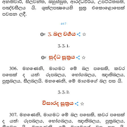
අනතිවාරී, සීලවන්ත, බහුස්සුත, ආරද්ධවීරිය, උපට්ඨීතසති,
පඤ්චසීලය යි. ශුක්ලපක්‍ෂයෙහි සූත්‍ර එකොළොසෙක්
පවසන ලදී.
467
3. බල වර්‍ගය
3. 3. 1.
සුද්ධ සූත්‍රය
306. මහණෙනි, මාගමට මේ බල පසෙකි, කවර
පසෙක් ද යත්: රූපබලය, භෝගබලය, ඤාතිබලය,
පුත්‍රබලය, සීලබලයි. මහණෙනි, මේ මාගමගේ බල පස යි.
3. 3. 2.
විසාරද සූත්‍රය
307. මහණෙනි, මාගමට මේ බල පසෙකි, කවර පසෙක්
ද යත්: රූපබලය, භෝගබලය, ඤාතිබලය, පුත්‍රබලය,