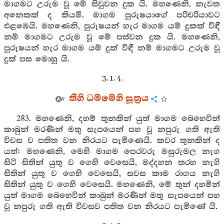
මාගමට උරුම වූ මේ සිවුවන දුක යි. මහණෙනි, නැවත
අනෙකක් ද කියමි. මාගම පුරුෂයාගේ පරිචරියාවට
එළඹෙයි. මහණෙනි, පුරුෂයන් හැර මාගම යම් දුකක් විඳී
නම් මාගමට උරුම වූ මේ පස්වන දුක යි. මහණෙනි,
පුරුෂයන් හැර මාගම යම් දුක් විඳී නම් මාගමට උරුම වූ
දුක් පස මොහු යි.
3. 1. 4.
තීහි ධම්මේහි සූත්‍රය
283. මහණෙනි, දහම් තුනකින් යුත් මාගම බෙහෙවින්
කාබුන් මරණින් මතු සැපයෙන් පහ වූ නපුරු ගති ඇති
විවස ව පතිත වන නිරයට පැමිණෙයි. කවර තුනකින් ද
යත්: මහණෙනි, මෙහි මාගම පෙරවරු මසුරුමල නැග
සිටි සිතින් යුතු ව ගෙහි වෙසෙයි, මද්දහන තරහ නැගි
සිතින් යුතු ව ගෙහි වෙසෙයි, සවස කාම රාගය නැගි
සිතින් යුතු ව ගෙහි වෙසෙයි. මහණෙනි, මේ තුන් දහමින්
යුත් මාගම බෙහෙවින් කාබුන් මරණින් මතු සැපයෙන් පහ
වූ නපුරු ගති ඇති විවසව පතිත වන නිරයට පැමිණේ යි.