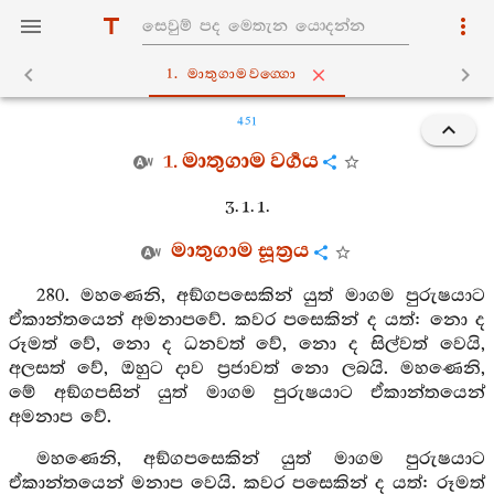
1. මාතුගාමවග‍්ගො
451
1. මාතුගාම වර්‍ගය
3. 1. 1.
මාතුගාම සූත්‍රය
280. මහණෙනි, අඞ්ගපසෙකින් යුත් මාගම පුරුෂයාට
ඒකාන්තයෙන් අමනාපවේ. කවර පසෙකින් ද යත්: නො ද
රූමත් වේ, නො ද ධනවත් වේ, නො ද සිල්වත් වෙයි,
අලසත් වේ, ඔහුට දාව ප්‍රජාවත් නො ලබයි. මහණෙනි,
මේ අඞ්ගපසින් යුත් මාගම පුරුෂයාට ඒකාන්තයෙන්
අමනාප වේ.
මහණෙනි, අඞ්ගපසෙකින් යුත් මාගම පුරුෂයාට
ඒකාන්තයෙන් මනාප වෙයි. කවර පසෙකින් ද යත්: රූමත්