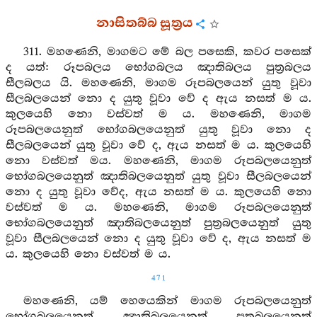
නාසිතබ්බ සූත්‍රය
311. මහණෙනි, මාගමට මේ බල පසෙකි, කවර පසෙක්
ද යත්: රූපබලය භෝගබලය ඤාතිබලය පුත්‍රබලය
සීලබලය යි. මහණෙනි, මාගම රූපබලයෙන් යුතු වූවා
සීලබලයෙන් නො ද යුතු වූවා වේ ද ඇය නසත් ම ය.
කුලයෙහි නො වස්වත් ම ය. මහණෙනි, මාගම
රූපබලයෙනුත් භෝගබලයෙනුත් යුතු වූවා නො ද
සීලබලයෙන් යුතු වූවා වේ ද, ඇය නසත් ම ය. කුලයෙහි
නො වස්වත් මය. මහණෙනි, මාගම රූපබලයෙනුත්
භෝගබලයෙනුත් ඤාතිබලයෙනුත් යුතු වූවා සීලබලයෙන්
නො ද යුතු වූවා වේද, ඇය නසත් ම ය. කුලයෙහි නො
වස්වත් ම ය. මහණෙනි, මාගම රූපබලයෙනුත්
භෝගබලයෙනුත් ඤාතිබලයෙනුත් පුත්‍රබලයෙනුත් යුතු
වූවා සීලබලයෙන් නො ද යුතු වූවා වේ ද, ඇය නසත් ම
ය. කුලයෙහි නො වස්වත් ම ය.
471
මහණෙනි, යම් හෙයෙකින් මාගම රූපබලයෙනුත්
භෝගබලයෙනුත් ඤාතිබලයෙනුත් පුත්‍රබලයෙනුත්