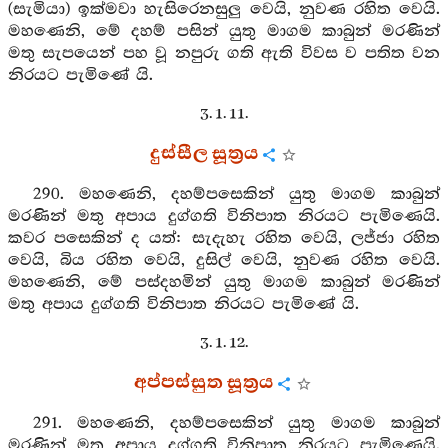
(සැමියා) ඉක්මවා හැසිරෙනසුලු වෙයි, නුවණ රහිත වෙයි.
මහණෙනි, මේ දහම් පසින් යුතු මාගම කාබුන් මරණින්
මතු සැපයෙන් පහ වූ නපුරු ගති ඇති විවස ව පතිත වන
නිරයට පැමිණේ යි.
3. 1. 11.
දුස්සීල සූත්‍රය
290. මහණෙනි, දහම්පසෙකින් යුතු මාගම කාබුන්
මරණින් මතු අපාය දුග්ගති විනිපාත නිරයට පැමිණෙයි.
කවර පසෙකින් ද යත්: සැදැහැ රහිත වෙයි, ලජ්ජා රහිත
වෙයි, බිය රහිත වෙයි, දුසිල් වෙයි, නුවණ රහිත වෙයි.
මහණෙනි, මේ පස්දහමින් යුතු මාගම කාබුන් මරණින්
මතු අපාය දුග්ගති විනිපාත නිරයට පැමිණේ යි.
3. 1. 12.
අප්පස්සුත සූත්‍රය
291. මහණෙනි, දහම්පසෙකින් යුතු මාගම කාබුන්
මරණින් මතු අපාය දුග්ගති විනිපාත නිරයට පැමිණෙයි.