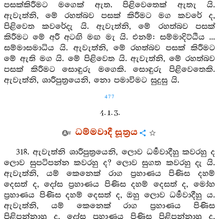
පසක්කිරීමට මගෙක් ඇත. පිළිවෙතෙක් ඇතැ යි.
ඇවැත්නි, මේ රහත්බව පසක් කිරීමට මග කවරේ ද,
පිළිවෙත කවරේදැ යි. ඇවැත්නි, මේ රහත්බව පසක්
කිරීමට මේ අරී අටඟි මඟ මැ යි. එනම්: සම්මාදිට්ඨිය ...
සම්මාසමාධිය යි. ඇවැත්නි, මේ රහත්බව පසක් කිරීමට
මේ ඇති මග යි. මේ පිළිවෙත යි. ඇවැත්නි, මේ රහත්බව
පසක් කිරීමට සොඳුරු මගෙකි. සොඳුරු පිළිවෙතෙකි.
ඇවැත්නි, ශාරීපුත්‍රයෙනි, නො පමාවිමට සුදුසු යි.
477
4. 1. 3.
ධම්මවාදී සූත්‍රය
318. ඇවැත්නි ශාරීපුත්‍රයෙනි, ලොව ධර්‍මවාදීහු කවරහු ද
ලොව සුපටිපන්න කවරහු ද? ලොව සුගත කවරහු දැ යි.
ඇවැත්නි, යම් කෙනෙක් රාග ප්‍රහාණය පිණිස දහම්
දෙසත් ද, දෝස ප්‍රහාණය පිණිස දහම් දෙසත් ද, මෝහ
ප්‍රහාණය පිණිස දහම් දෙසත් ද, ඔහු ලොව ධර්‍මවාදීහු ය.
ඇවැත්නි, යම් කෙනෙක් රාග ප්‍රහාණය පිණිස
පිළිපන්නාහු ද, දෝස ප්‍රහාණය පිණිස පිළිපන්නාහු ද,