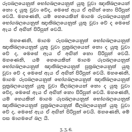
රූපබලයෙනුත් භෝගබලයෙනුත් යුතු වූවා ඤාතිබලයෙන්
නො ද යුතු වූවා වේද, මෙසේ ඇය ඒ අඟින් නො පිරිපුන්
වෙයි. මහණෙනි, යම් හෙයෙකින් මාගම රූපබලයෙනුත්
භෝගබලයෙනුත් ඤාතිබලයෙනුත් යුතු වූවා වේ ද මෙසේ
ඇය ඒ අඟින් පිරිපුන් වෙයි.
මහණෙනි, මාගම රූපබලයෙනුත් භෝගබලයෙනුත්
ඤාතිබලයෙනුත් යුතු වූවා පුත්‍රබලයෙන් නො ද යුතු වූවා
වේ ද, මෙසේ ඇය ඒ අඟින් නො පිරිපුන් වෙයි.
මහණෙනි, යම් හෙයෙකින් මාගම රූපබලයෙනුත්
භෝගබලයෙනුත් ඤාතිබලයෙනුත් පුත්‍රබලයෙනුත් යුතු
වූවා වේ ද මෙසේ ඇය ඒ අඟින් පිරිපුන් වෙයි. මහණෙනි,
මාගම රූපබලයෙනුත් භෝගබලයෙනුත් ඤාතිබලයෙනුත්
පුත්‍රබලයෙනුත් යුතු වූවා සීලබලයෙන් නො ද යුතු වූවා
වේද, මෙසේ ඇය ඒ අඟින් නො පිරිපුන් වෙයි. මහණෙනි,
යම් හෙයකින් මාගම රූපබලයෙනුත් භෝගබලයෙනුත්
ඤාතිබලයෙනුත් පුත්‍රබලයෙනුත් සීලබලයෙනුත් යුතු වූවා
වේ ද, මෙසේ ඇය ඒ අඟින් පිරිපුන් වෙයි. මහණෙනි, මේ
පස මාගමගේ බල යි.
3. 3. 6.