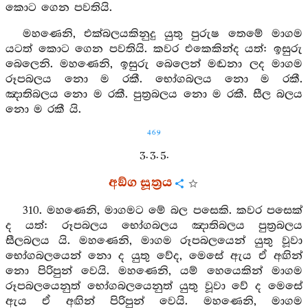
කොට ගෙන පවතියි.
මහණෙනි, එක්බලයකිනුදු යුතු පුරුෂ තෙමේ මාගම
යටත් කොට ගෙන පවතියි. කවර එකෙකින්ද යත්: ඉසුරු
බෙලෙනි. මහණෙනි, ඉසුරු බෙලෙන් මඬනා ලද මාගම
රූපබලය නො ම රකී. භෝගබලය නො ම රකී.
ඤාතිබලය නො ම රකී. පුත්‍රබලය නො ම රකී. සීල බලය
නො ම රකී යි.
469
3. 3. 5.
අඞ්ග සූත්‍රය
310. මහණෙනි, මාගමට මේ බල පසෙකි. කවර පසෙක්
ද යත්: රූපබලය භෝගබලය ඤාතිබලය පුත්‍රබලය
සීලබලය යි. මහණෙනි, මාගම රූපබලයෙන් යුතු වූවා
භෝගබලයෙන් නො ද යුතු වේද, මෙසේ ඇය ඒ අඟින්
නො පිරිපුන් වෙයි. මහණෙනි, යම් හෙයෙකින් මාගම
රූපබලයෙනුත් භෝගබලයෙනුත් යුතු වූවා වේ ද මෙසේ
ඇය ඒ අඟින් පිරිපුන් වෙයි. මහණෙනි, මාගම