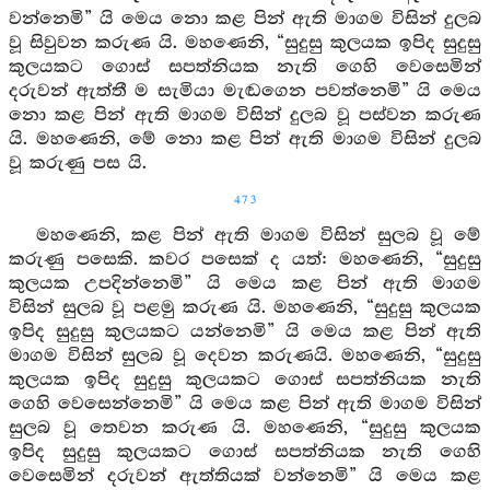
වන්නෙමි” යි මෙය නො කළ පින් ඇති මාගම විසින් දුලබ
වූ සිවුවන කරුණ යි. මහණෙනි, “සුදුසු කුලයක ඉපිද සුදුසු
කුලයකට ගොස් සපත්නියක නැති ගෙහි වෙසෙමින්
දරුවන් ඇත්තී ම සැමියා මැඬගෙන පවත්නෙමි” යි මෙය
නො කළ පින් ඇති මාගම විසින් දුලබ වූ පස්වන කරුණ
යි. මහණෙනි, මේ නො කළ පින් ඇති මාගම විසින් දුලබ
වූ කරුණු පස යි.
473
මහණෙනි, කළ පින් ඇති මාගම විසින් සුලබ වූ මේ
කරුණු පසෙකි. කවර පසෙක් ද යත්: මහණෙනි, “සුදුසු
කුලයක උපදින්නෙමි” යි මෙය කළ පින් ඇති මාගම
විසින් සුලබ වූ පළමු කරුණ යි. මහණෙනි, “සුදුසු කුලයක
ඉපිද සුදුසු කුලයකට යන්නෙමි” යි මෙය කළ පින් ඇති
මාගම විසින් සුලබ වූ දෙවන කරුණයි. මහණෙනි, “සුදුසු
කුලයක ඉපිද සුදුසු කුලයකට ගොස් සපත්නියක නැති
ගෙහි වෙසෙන්නෙමි” යි මෙය කළ පින් ඇති මාගම විසින්
සුලබ වූ තෙවන කරුණ යි. මහණෙනි, “සුදුසු කුලයක
ඉපිද සුදුසු කුලයකට ගොස් සපත්නියක නැති ගෙහි
වෙසෙමින් දරුවන් ඇත්තියක් වන්නෙමි” යි මෙය කළ