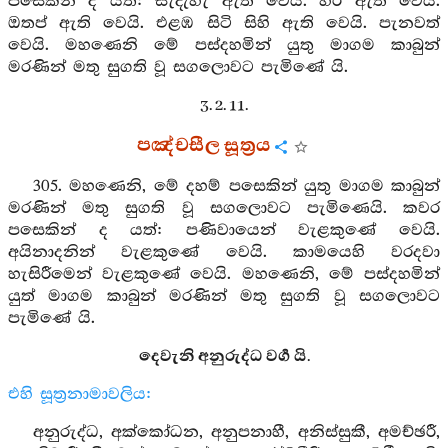
පසෙකින් ද යත්: සැදැහැ ඇති වෙයි. හිරි ඇති වෙයි.
ඔතප් ඇති වෙයි. එළඹ සිටි සිහි ඇති වෙයි. පැනවත්
වෙයි. මහණෙනි මේ පස්දහමින් යුතු මාගම කාබුන්
මරණින් මතු සුගති වූ සගලොවට පැමිණේ යි.
3. 2. 11.
පඤ්චසීල සූත්‍රය
305. මහණෙනි, මේ දහම් පසෙකින් යුතු මාගම කාබුන්
මරණින් මතු සුගති වූ සගලොවට පැමිණෙයි. කවර
පසෙකින් ද යත්: පණිවායෙන් වැළකුණේ වෙයි.
අයිනාදනින් වැළකුණේ වෙයි. කාමයෙහි වරදවා
හැසිරීමෙන් වැළකුණේ වෙයි. මහණෙනි, මේ පස්දහමින්
යුත් මාගම කාබුන් මරණින් මතු සුගති වූ සගලොවට
පැමිණේ යි.
දෙවැනි අනුරුද්ධ වර්‍ග යි.
එහි සූත්‍රනාමාවලිය:
අනුරුද්ධ, අක්කෝධන, අනුපනාහී, අනිස්සුකී, අමච්ඡරී,