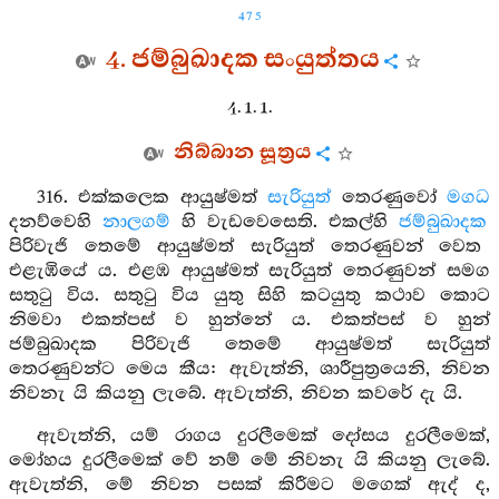
475
4. ජම්බුඛාදක සංයුත්තය
4. 1. 1.
නිබ්බාන සූත්‍රය
316. එක්කලෙක ආයුෂ්මත්
සැරියුත්
තෙරණුවෝ
මගධ
දනව්වෙහි
නාලගම්
හි වැඩවෙසෙති. එකල්හි
ජම්බුඛාදක
පිරිවැජි තෙමේ ආයුෂ්මත් සැරියුත් තෙරණුවන් වෙත
එළැඹියේ ය. එළඹ ආයුෂ්මත් සැරියුත් තෙරණුවන් සමග
සතුටු විය. සතුටු විය යුතු සිහි කටයුතු කථාව කොට
නිමවා එකත්පස් ව හුන්නේ ය. එකත්පස් ව හුන්
ජම්බුඛාදක පිරිවැජි තෙමේ ආයුෂ්මත් සැරියුත්
තෙරණුවන්ට මෙය කීය: ඇවැත්නි, ශාරීපුත්‍රයෙනි, නිවන
නිවනැ යි කියනු ලැබේ. ඇවැත්නි, නිවන කවරේ දැ යි.
ඇවැත්නි, යම් රාගය දුරලීමෙක් දෝසය දුරලීමෙක්,
මෝහය දුරලීමෙක් වේ නම් මේ නිවනැ යි කියනු ලැබේ.
ඇවැත්නි, මේ නිවන පසක් කිරීමට මගෙක් ඇද් ද,