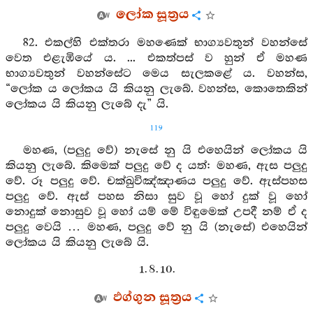
ලෝක සූත්‍රය
82. එකල්හි එක්තරා මහණෙක් භාග්‍යවතුන් වහන්සේ
වෙත එළැඹියේ ය. ... එකත්පස් ව හුන් ඒ මහණ
භාග්‍යවතුන් වහන්සේට මෙය සැලකළේ ය. වහන්ස,
“ලෝක ය ලෝකය යි කියනු ලැබේ. වහන්ස, කොතෙකින්
ලෝකය යි කියනු ලැබේ දැ” යි.
119
මහණ, (පලුදු වේ) නැසේ නු යි එහෙයින් ලෝකය යි
කියනු ලැබේ. කිමෙක් පලුදු වේ ද යත්: මහණ, ඇස පලුදු
වේ. රූ පලුදු වේ. චක්ඛුවිඤ්ඤාණය පලුදු වේ. ඇස්පහස
පලුදු වේ. ඇස් පහස නිසා සුව වූ හෝ දුක් වූ හෝ
නොදුක් නොසුව වූ හෝ යම් මේ විඳුමෙක් උපදී නම් ඒ ද
පලුදු වෙයි … මහණ, පලුදු වේ නු යි (නැසේ) එහෙයින්
ලෝකය යි කියනු ලැබේ යි.
1. 8. 10.
ඵග්ගුන සූත්‍රය