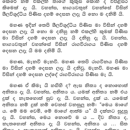
කෙරේ නම් එකල්හි තාගේ කුකුස කොහි ද විපිළිසර
කිමෙක් දැ යි. වහන්ස, භාග්‍යවතුන් වහන්සේ විසින්
ශීලවිශුද්ධිය පිණිස දහම් දෙසන ලදැ යි නො ම දනිමි යි.
මහණ ඉදින් තෙපි ශීලවිශුද්ධිය පිණිස මා විසින් දහම්
දෙසන ලදැ යි නො ම දනිහු නම් එකල්හි කුමක් පිණිස
මා විසින් දහම් දෙසන ලදැ යි දනිහු දැ යි. වහන්ස,
භාග්‍යවතුන් වහන්සේ විසින් රාගවිරාගය පිණිස දහම්
දෙසන ලදැ යි මම දනිමි යි.
මහණ, මැනවි මැනවි. මහණ තෙපි රාගවිනය පිණිස
මා විසින් දහම් දෙසන ලදැ යි දනිවු. මැනවි. මහණ මා
විසින් දහම් දෙසන ලද්දේ රාගවිරාගය පිණිස මැ යි.
මහණ ඒ කිමැ යි හඟිහි ද? ඇස නිත්‍ය ද නොහොත්
අනිත්‍ය දැ යි. වහන්ස, අනිත්‍ය ය. යමක් අනිත්‍ය නම් එය
දුක් ද නැතහොත් සුව දැ යි. වහන්ස, දුක් ය. යමෙක්
අනිත්‍ය නම් දුක් නම් වෙනස් වනසුලු නම්: “මෙය මාගේ
ය. මේ මම වෙමි, මේ මාගේ ආත්ම ය” යි දක්නට සුදුසු
දැ යි. වහන්ස, මෙය නොවේ ම ය ... දිව නිත්‍ය ද,
නැතහොත් අනිත්‍ය දැ යි වහන්ස, අනිත්‍ය ය … සිත