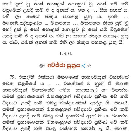
හෝ දුක් වූ හෝ නොදුක් නොසුව වූ හෝ යම් මේ
විඳුමෙක් උපදී නම් එ ද අනත් ය. හෙ ද … සිත අනත් ය.
එහි ලා තාගේ ඡන්‍දය පහකළ යුතු ය. දහම් …
මනෝවිඤ්ඤාණය ... මනපහස … මනපහස නිසා සුව වූ
හෝ දුක් වූ හෝ නොදුක් නොසුව වූ හෝ යම් විඳුමෙක්
උපදී නම් එ ද අනත් ය. එහි ලා තාගේ ඡන්‍දය පහකළ යුතු
ය. රාධ, යමක් අනත් නම් එහි ලා ඡන්‍දය පහකළ යුතු යි.
1. 8. 6.
අවිජ්ජා සූත්‍රය
79. එකල්හි එක්තරා මහණෙක් භාග්‍යවතුන් වහන්සේ
වෙත එළඹියේ ය . … එකත්පස් ව හුන් ඒ මහණ
භාග්‍යවතුන් වහන්සේට මෙය සැලකළේ ය: වහන්ස,
යමක් ප්‍රහාණයෙන් මහණහුගේ අවිද්‍යාව ප්‍රහීණ වේ නම්
විද්‍යාව උපදී නම් එබඳු එක්දහමෙක් ඇද්දැ යි. මහණ,
යමක් ප්‍රහාණයෙන් මහණහුගේ අවිද්‍යාව ප්‍රහීණ වේ නම්
විද්‍යාව උපදී නම් එබඳු එක් දහමෙක් ඇත් ම ය. වහන්ස,
යමක් ප්‍රහාණයෙන් මහණහුගේ අවිද්‍යාව ප්‍රහීණ වේ නම්
විද්‍යාව උපදී නම් එබඳු එක්දහම කවරේ දැ යි. මහණ,