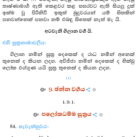
තෘෂ්ණාමාර්‍ග ඇති කෙළවර කළ සසරවට ඇති සියලු දුක්
ඉක්ම වූ පිරිනිවී ඉකුත් බුදුවරයන් යම් සිතකින්
පනවන්නෙක් පනවා නම් එබඳු සිතෙක් නැත් මැ යි.
අටවැනි ගිලාන වර්‍ග යි.
එහි සූත්‍රනාමාවලිය:
ගිලාන නමින් සූත්‍ර දෙකෙක් ද රාධ නමින් අනෙක්
තුනෙක් ද කියන ලදහ. අවිජ්ජා නමින් දෙකෙක් ද භික්ඛු
ලෝක ඵග්ගුණ යයි සූත්‍ර තුනෙක් ද කියන ලදහ.
121
9. ඡන්න වර්‍ගය
1. 9. 1.
පලෝකධම්ම සූත්‍රය
84.
සැවැත්නුවර–