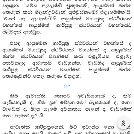
වදාළහ: ‘යම්හ ඇවැත්නි චුන්‍දයෙනි, ආයුෂ්මත් ඡන්න
තෙරුන් කරා ගිලන්උවටැන් පුළුවුස්නමෝ එළැඹෙම්හ’යි.
‘එසේ යැ, ඇවැත්නි’යි ආයුෂ්මත් මහාචුන්‍ද ස්ථවිරයන්
වහන්සේ ආයුෂ්මත් ශාරීපුත්‍ර ස්ථවිරයන් වහන්සේට
පිළිවදන් ඇස්වූහ.
එසඳ ආයුෂ්මත් ශාරීපුත්‍ර ස්ථවිරයන් වහන්සේ ද
ආයුෂ්මත් මහාචුන්‍ද ස්ථවිරයන් වහන්සේ ද ආයුෂ්මත්
ඡන්න ස්ථවිරයන් වහන්සේ කරා එළැඹියහ. එළැඹැ
පනවනලද අස්නෙහි වැඩහුන්හ. වැඩහිඳ ආයුෂ්මත්
ශාරීපුත්‍ර ස්ථවිරයන් වහන්සේ ආයුෂ්මත් ඡන්න
තෙරණුවන්ට තෙල කරුණ වදාළහ.
127
කිම ඇවැත්නි, තොපට ඉවැසියහැකි ද, කිම
යැපියහැකි ද, කිම දුක් වේදනාවෝ බැසයෙත් ද, නො
වැඩෙත් ද, බැස යෑමේ අවසානය පැනේ ද, වැඩීමෙක්
නො පැනේ දැ? යි.
ඇවැත්නි ශාරීපුත්‍රයෙනි, මට ඉවැසිය නො හෙයි,
යැපිය නො හෙයි, මාගේ දැඩි දුක් වේදනාවෝ වැඩෙති,