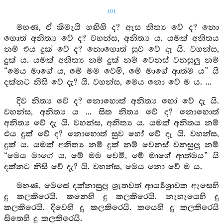
101
මහණ, ඒ කිමැයි හඟිහි ද? ඇස නිත්‍ය වේ ද? නො
හොත් අනිත්‍ය වේ ද? වහන්ස, අනිත්‍ය ය. යමක් අනිතය
නම් එය දුක් වේ ද? නොහොත් සුව වේ දැ යි. වහන්ස,
දුක් ය. යමක් අනිත්‍ය නම් දුක් නම් වෙනස් වනසුලු නම්
“මෙය මාගේ ය, මේ මම වෙමි, මේ මාගේ ආත්ම ය” යි
දක්නට නිසි වේ දැ? යි. වහන්ස, මෙය නො වේ ම ය. ...
දිව නිත්‍ය වේ ද? නොහොත් අනිත්‍ය හෝ වේ දැ යි.
වහන්ස, අනිත්‍ය ය ... සිත නිත්‍ය වේ ද? නොහොත්
අනිත්‍ය වේ දැ යි. වහන්ස, අනිත්‍ය ය. යමක් අනිතය නම්
එය දුක් වේ ද? නොහොත් සුව හෝ වේ දැ යි. වහන්ස,
දුක් ය. යමක් අනිත්‍ය නම් දුක් නම් වෙනස් වනසුලු නම්
“මෙය මාගේ ය, මේ මම වෙමි, මේ මාගේ ආත්මය” යි
දක්නට නිසි වේ දැ? යි. වහන්ස, මෙය නො වේ ම ය.
මහණ, මෙසේ දක්නාසුලු ශ්‍රැතවත් ආර්‍ය්‍යශ්‍රාවක ඇසෙහි
දු කලකිරෙයි. කනෙහි දු කලකිරෙයි. නැහැයෙහි දු
කලකිරෙයි. දිවෙහි දු කලකිරෙයි. කයෙහි දු කලකිරෙයි
සිතෙහි දු කලකිරෙයි.