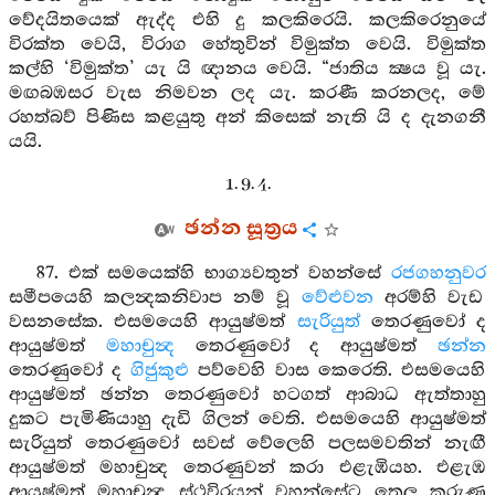
වේදයිතයෙක් ඇද්ද එහි දු කලකිරෙයි. කලකිරෙනුයේ
විරක්ත වෙයි, විරාග හේතුවින් විමුක්ත වෙයි. විමුක්ත
කල්හි ‘විමුක්ත’ යැ යි ඥානය වෙයි. “ජාතිය ක්‍ෂය වූ යැ.
මඟබඹසර වැස නිමවන ලද යැ. කරණී කරනලද, මේ
රහත්බව් පිණිස කළයුතු අන් කිසෙක් නැති යි ද දැනගනී
යයි.
1. 9. 4.
ඡන්න සූත්‍රය
87. එක් සමයෙක්හි භාග්‍යවතුන් වහන්සේ
රජගහනුවර
සමීපයෙහි කලන්‍දකනිවාප නම් වූ
වේළුවන
අරම්හි වැඩ
වසනසේක. එසමයෙහි ආයුෂ්මත්
සැරියුත්
තෙරණුවෝ ද
ආයුෂ්මත්
මහාචුන්‍ද
තෙරණුවෝ ද ආයුෂ්මත්
ඡන්න
තෙරණුවෝ ද
ගිජුකුළු
පව්වෙහි වාස කෙරෙති. එසමයෙහි
ආයුෂ්මත් ඡන්න තෙරණුවෝ හටගත් ආබාධ ඇත්තාහු
දුකට පැමිණියාහු දැඩි ගිලන් වෙති. එසමයෙහි ආයුෂ්මත්
සැරියුත් තෙරණුවෝ සවස් වේලෙහි පලසමවතින් නැඟී
ආයුෂ්මත් මහාචුන්‍ද තෙරණුවන් කරා එළැඹියහ. එළැඹ
ආයුෂ්මත් මහාචුන්‍ද ස්ථවිරයන් වහන්සේට තෙල කරුණ