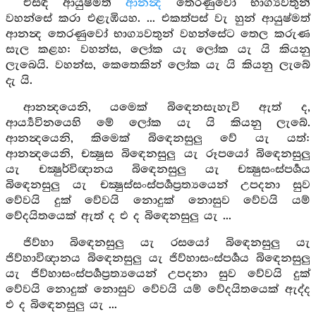
එසඳ ආයුෂ්මත්
ආනන්‍ද
තෙරණුවෝ භාග්‍යවතුන්
වහන්සේ කරා එළැඹියහ. ... එකත්පස් වැ හුන් ආයුෂ්මත්
ආනන්‍ද තෙරණුවෝ භාග්‍යවතුන් වහන්සේට තෙල කරුණ
සැල කළහ: වහන්ස, ලෝක යැ ලෝක යැ යි කියනු
ලැබෙයි. වහන්ස, කෙතෙකින් ලෝක යැ යි කියනු ලැබේ
දැ යි.
ආනන්‍දයෙනි, යමෙක් බිඳෙනසැහැවි ඇත් ද,
ආර්‍ය්‍යවිනයෙහි මේ ලෝක යැ යි කියනු ලැබේ.
ආනන්‍දයෙනි, කිමෙක් බිඳෙනසුලු වේ යැ යත්:
ආනන්‍දයෙනි, චක්‍ෂුස බිඳෙනසුලු යැ රූපයෝ බිඳෙනසුලු
යැ චක්‍ෂුර්විඥානය බිඳෙනසුලු යැ චක්‍ෂුසංස්පර්‍ශය
බිඳෙනසුලු යැ චක්‍ෂුස්සංස්පර්‍ශප්‍රත්‍යයෙන් උපදනා සුව
වේවයි දුක් වේවයි නොදුක් නොසුව වේවයි යම්
වේදයිතයෙක් ඇත් ද එ ද බිඳෙනසුලු යැ ...
ජිව්හා බිඳෙනසුලු යැ රසයෝ බිඳෙනසුලු යැ
ජිව්හාවිඥානය බිඳෙනසුලු යැ ජිව්හාසංස්පර්‍ශය බිඳෙනසුලු
යැ ජිව්හාසංස්පර්‍ශප්‍රත්‍යයෙන් උපදනා සුව වේවයි දුක්
වේවයි නොදුක් නොසුව වේවයි යම් වේදයිතයෙක් ඇද්ද
එ ද බිඳෙනසුලු යැ ...