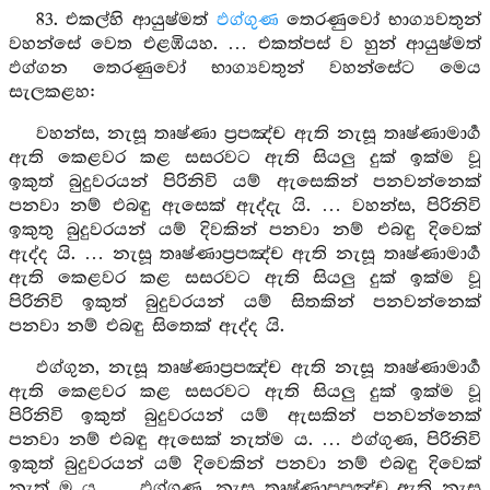
83. එකල්හි ආයුෂ්මත්
ඵග්ගුණ
තෙරණුවෝ භාග්‍යවතුන්
වහන්සේ වෙත එළඹියහ. … එකත්පස් ව හුන් ආයුෂ්මත්
ඵග්ගන තෙරණුවෝ භාග්‍යවතුන් වහන්සේට මෙය
සැලකළහ:
වහන්ස, නැසූ තෘෂ්ණා ප්‍රපඤ්ච ඇති නැසූ තෘෂ්ණාමාර්‍ග
ඇති කෙළවර කළ සසරවට ඇති සියලු දුක් ඉක්ම වූ
ඉකුත් බුදුවරයන් පිරිනිවි යම් ඇසෙකින් පනවන්නෙක්
පනවා නම් එබඳු ඇසෙක් ඇද්දැ යි. … වහන්ස, පිරිනිවි
ඉකුතු බුදුවරයන් යම් දිවකින් පනවා නම් එබඳු දිවෙක්
ඇද්ද යි. … නැසූ තෘෂ්ණාප්‍රපඤ්ච ඇති නැසූ තෘෂ්ණාමාර්‍ග
ඇති කෙළවර කළ සසරවට ඇති සියලු දුක් ඉක්ම වූ
පිරිනිවි ඉකුත් බුදුවරයන් යම් සිතකින් පනවන්නෙක්
පනවා නම් එබඳු සිතෙක් ඇද්ද යි.
ඵග්ගුන, නැසූ තෘෂ්ණාප්‍රපඤ්ච ඇති නැසූ තෘෂ්ණාමාර්‍ග
ඇති කෙළවර කළ සසරවට ඇති සියලු දුක් ඉක්ම වූ
පිරිනිවි ඉකුත් බුදුවරයන් යම් ඇසකින් පනවන්නෙක්
පනවා නම් එබඳු ඇසෙක් නැත්ම ය. … ඵග්ගුණ, පිරිනිවි
ඉකුත් බුදුවරයන් යම් දිවෙකින් පනවා නම් එබඳු දිවෙක්
නැත් ම ය. … ඵග්ගුණ, නැසූ තෘෂ්ණාප්‍රපඤ්ච ඇති නැසූ