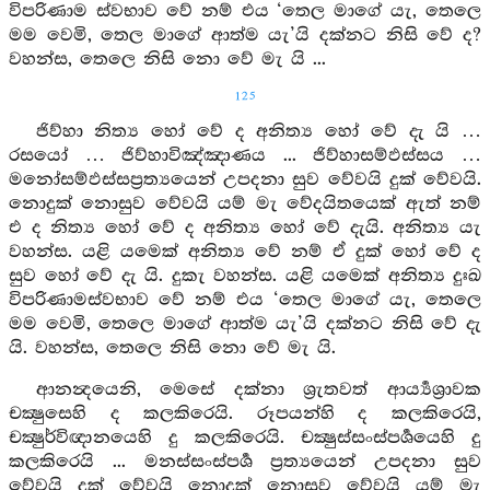
විපරිණාම ස්වභාව වේ නම් එය ‘තෙල මාගේ යැ, තෙලෙ
මම වෙමි, තෙල මාගේ ආත්ම යැ’යි දක්නට නිසි වේ ද?
වහන්ස, තෙලෙ නිසි නො වේ මැ යි ...
125
ජිව්හා නිත්‍ය හෝ වේ ද අනිත්‍ය හෝ වේ දැ යි …
රසයෝ … ජිව්හාවිඤ්ඤාණය ... ජිව්හාසම්ඵස්සය …
මනෝසම්ඵස්සප්‍රත්‍යයෙන් උපදනා සුව වේවයි දුක් වේවයි.
නොදුක් නොසුව වේවයි යම් මැ වේදයිතයෙක් ඇත් නම්
එ ද නිත්‍ය හෝ වේ ද අනිත්‍ය හෝ වේ දැයි. අනිත්‍ය යැ
වහන්ස. යළි යමෙක් අනිත්‍ය වේ නම් ඒ දුක් හෝ වේ ද
සුව හෝ වේ දැ යි. දුකැ වහන්ස. යළි යමෙක් අනිත්‍ය දුඃඛ
විපරිණාමස්වභාව වේ නම් එය ‘තෙල මාගේ යැ, තෙලෙ
මම වෙමි, තෙලෙ මාගේ ආත්ම යැ’යි දක්නට නිසි වේ දැ
යි. වහන්ස, තෙලෙ නිසි නො වේ මැ යි.
ආනන්‍දයෙනි, මෙසේ දක්නා ශ්‍රැතවත් ආර්‍ය්‍යශ්‍රාවක
චක්‍ෂුසෙහි ද කලකිරෙයි. රූපයන්හි ද කලකිරෙයි,
චක්‍ෂුර්විඥානයෙහි දු කලකිරෙයි. චක්‍ෂුස්සංස්පර්‍ශයෙහි දු
කලකිරෙයි ... මනස්සංස්පර්‍ශ ප්‍රත්‍යයෙන් උපදනා සුව
වේවයි දුක් වේවයි නොදුක් නොසුව වේවයි යම් මැ