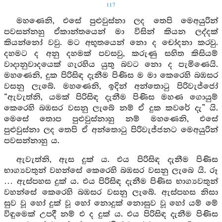
117
මහණෙනි, එසේ පුළුවුස්නා ලද තෙපි මෙඅයුරින්
පවසන්නහු ඒකාන්තයෙන් මා විසින් කියන ලද්දක්
කියන්නෝ වවු. මට අභූතයෙන් නො ද චෝදනා කරවු.
දහමට ද අනු දහමක් පවසවු, කරුණු සහිත කිසියම්
වාදානුවාදයෙක් ගැරහිය යුතු බවට නො ද පැමිණෙයි.
මහණෙනි, දුක පිරිසිඳ දැනීම පිණිස ම මා කෙරෙහි බඹසර
වසනු ලැබේ. මහණෙනි, ඉදින් අන්තොටු පිරිවැජ්ජෝ
“ඇවැත්නි, යමක් පිරිසිඳ දැනීම පිණිස මහණ ගොයුම්
කෙරෙහි බඹසර වසනු ලැබේ නම් ඒ දුක කවරේ දැ” යි.
මෙසේ තොප පුළුවුස්නාහු නම් මහණෙනි, එසේ
පුළුවුස්නා ලද තෙපි ඒ අන්තොටු පිරිවැජ්ජනට මෙඅයුරින්
පවසන්නාහු ය.
ඇවැත්නි, ඇස දුක් ය. එය පිරිසිඳ දැනීම පිණිස
භාග්‍යවතුන් වහන්සේ කෙරෙහි බඹසර වසනු ලැබෙ යි. රූ
… ඇස්පහස දුක් ය. එය පිරිසිඳ දැනීම පිණිස භාග්‍යවතුන්
වහන්සේ කෙරෙහි බඹසර වසනු ලැබේ. ඇස්පහස නිසා
සුව වූ හෝ දුක් වූ හෝ නොදුක් නොසුව වූ හෝ යම් මේ
විඳුමෙක් උපදී නම් එ ද දුක් ය. එය පිරිසිඳ දැනීම පිණිස