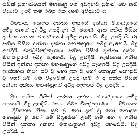
යමක් ප්‍රහාණයෙන් මහණහු ගේ අවිද්‍යාව ප්‍රහීණ වේ නම්
විද්‍යාව උපදී නම් එබඳු එක් දහම අවිද්‍යාව ය.
වහන්ස, කෙසේ දන්නා කෙසේ දක්නා මහණහුගේ
අවිදු පැහේ ද? විදු උපදී දැ? යි. මහණ, ඇස අනිස විසින්
දන්නා දක්නා මහණහුගේ අවිදු පැහෙයි. විදු උපදි යි. රූ
අනිස විසින් දන්නා දක්නා මහණහුගේ අවිදු පැහෙයි. විදු
උපදියි. චක්ඛුවිඤ්ඤාණය අනිස විසින් දන්නා දක්නා
මහණහුගේ අවිදු පැහෙයි. විදු උපදියි. ඇස්පහස අනිස
විසින් දන්නා දක්නා මහණහුගේ අවිදු පැහෙයි. විදු උපදියි.
ඇස්පහස නිසා සුව වූ හෝ දුක් වූ හෝ නොදුක් නොසුව
වූ හෝ යම් මේ විඳුමෙක් උපදී නම් එ ද අනිස විසින්
දන්නා දක්නා මහණහුගේ අවිදු පැහෙයි විදු උපදියි ...
දිව අනිස විසින් දන්නා දක්නා මහණහුගේ අවිදු
පැහෙයි. විදු උපදියි. රස ... ජිව්හාවිඤ්ඤාණය … දිව්පහස
… දිව්පහස නිසා සුව වූ හෝ දුක් වූ හෝ නොදුක්
නොසුව වූ හෝ යම් විඳුමෙක් උපදී නම් හෙ ද අනිස
විසින් දන්නා දක්නා මහණහුගේ අවිදු පහවෙයි. විදු
උපදියි. ...