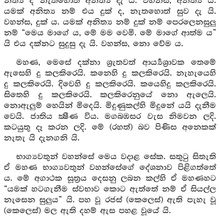
නිත්‍ය ද නැතහොත් අනිත්‍ය දැ යි. වහන්ස, අනිත්‍ය ය.
යමක් අනිත්‍ය නම් එය දුක් ද, නැතහොත් සුව දැ යි.
වහන්ස, දුක් ය. යමක් අනිත්‍ය නම් දුක් නම් පෙරලෙනසුලු
නම් “මෙය මාගේ ය, මේ මම වෙමි. මේ මාගේ ආත්ම ය”
යි එය දක්නට සුදුසු දැ යි. වහන්ස, නො වේම ය.
මහණ, මෙසේ දක්නා ශ්‍රැතවත් ආර්‍ය්‍යශ්‍රාවක තෙමේ
ඇසෙහි දු කලකිරෙයි. කනෙහි දු කලකිරෙයි. නැහැයෙහි
දු කලකිරෙයි. දිවෙහි දු කලකිරෙයි. කයෙහිදු කලකිරෙයි.
සිතෙහි දු කලකිරෙයි. කලකිරෙනුයේ නො ඇලෙයි.
නොඇලුම් හෙයින් මිදෙයි. මිදුණුකල්හි මිදුනේ යයි දැනීම
වෙයි. ජාතිය ක්‍ෂීණ විය. මගබඹසර වැස නිමවන ලදි.
කටයුතු දෑ කරන ලදි. මේ (රහත්) බව පිණිස අනෙකක්
නැතැ යි දැනගනි යි.
භාග්‍යවතුන් වහන්සේ මෙය වදාළ සේක. සතුටු සිතැති
ඒ මහණ භාග්‍යවතුන් වහන්සේගේ දේශනාව පිළිගත්තේ
ය. මේ අගාථක සූත්‍රය දෙසනු ලබන කල්හි ඒ මහණහට
“යමක් හටගැනීම ස්වභාව කොට ඇත්තේ නම් ඒ සියල්ල
නැසෙන සුලුය” යි. පහ වූ රජස් (කෙලෙස්) ඇති පැහැ වූ
(කෙලෙස්) මල ඇති දහම් ඇස පහළ වූයේ යි.