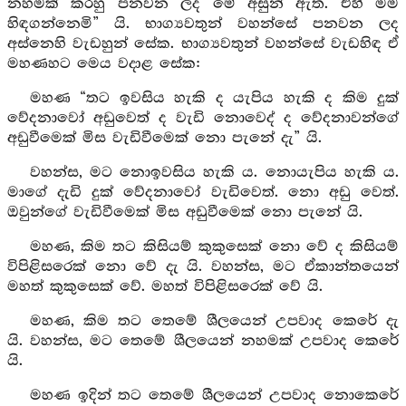
නහමක් කරහු පනවන ලද මේ අසුන් ඇත. එහි මම
හිඳගන්නෙමි” යි. භාග්‍යවතුන් වහන්සේ පනවන ලද
අස්නෙහි වැඩහුන් සේක. භාග්‍යවතුන් වහන්සේ වැඩහිඳ ඒ
මහණහට මෙය වදාළ සේක:
මහණ “තට ඉවසිය හැකි ද යැපිය හැකි ද කිම දුක්
වේදනාවෝ අඩුවෙත් ද වැඩි නොවෙද් ද වේදනාවන්ගේ
අඩුවීමෙක් මිස වැඩිවීමෙක් නො පැනේ දැ” යි.
වහන්ස, මට නොඉවසිය හැකි ය. නොයැපිය හැකි ය.
මාගේ දැඩි දුක් වේදනාවෝ වැඩිවෙත්. නො අඩු වෙත්.
ඔවුන්ගේ වැඩිවීමෙක් මිස අඩුවීමෙක් නො පැනේ යි.
මහණ, කිම තට කිසියම් කුකුසෙක් නො වේ ද කිසියම්
විපිළිසරෙක් නො වේ දැ යි. වහන්ස, මට ඒකාන්තයෙන්
මහත් කුකුසෙක් වේ. මහත් විපිළිසරෙක් වේ යි.
මහණ, කිම තට තෙමේ ශීලයෙන් උපවාද කෙරේ දැ
යි. වහන්ස, මට තෙමේ ශීලයෙන් නහමක් උපවාද කෙරේ
යි.
මහණ ඉදින් තට තෙමේ ශීලයෙන් උපවාද නොකෙරේ