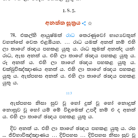
1. 8. 5.
අනත්ත සූත්‍රය
78. එකල්හි ආයුෂ්මත්
රාධ
තෙරණුවෝ භාග්‍යවතුන්
වහන්සේ වෙත එළඹියහ. … රාධ යමක් අනත් නම් එහි
ලා තාගේ ඡන්‍දය පහකළ යුතු ය. රාධ කුමක් අනත්ද යත්:
රාධ, ඇස අනත් ය. එහි ලා තාගේ ඡන්‍දය පහකළ යුතු ය.
රූ අනත් ය. එහි ලා තාගේ ඡන්‍දය පහකළ යුතු ය.
චක්ඛුවිඤ්ඤාණය අනත් ය. එහි ලා තාගේ ඡන්‍දය පහකළ
යුතු ය. ඇස්පහස අනත් ය. එහි ලා තාගේ ඡන්‍දය පහකළ
යුතු ය.
113
ඇස්පහස නිසා සුව වූ හෝ දුක් වූ හෝ නොදුක්
නොසුව වූ හෝ යම් මේ විඳුමෙක් උපදී නම් එ ද අනත්
ය. එහි ලා තාගේ ඡන්‍දය පහකළ යුතු ය.
දිව අනත් ය. එහි ලා තාගේ ඡන්‍දය පහකළ යුතු ය. රස
... ජිව්හාවිඤ්ඤාණය … දිව්පහස … දිව්පහස නිසා සුව වූ