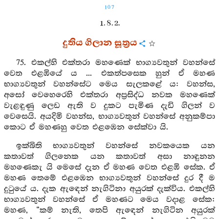
107
1. 8. 2.
දුතිය ගිලාන සූත්‍රය
75. එකල්හි එක්තරා මහණෙක් භාග්‍යවතුන් වහන්සේ
වෙත එළඹියේ ය ... එකත්පසෙක හුන් ඒ මහණ
භාග්‍යවතුන් වහන්සේට මෙය සැලකළේ ය: වහන්ස,
අසෝ වෙහෙරෙහි එක්තරා අප්‍රසිද්ධ නවක මහණෙක්
වැළඳුණු ලෙඩ ඇති ව දුකට පැමිණ දැඩි ගිලන් ව
වෙසෙයි. අයදිමි වහන්ස, භාග්‍යවතුන් වහන්සේ අනුකම්පා
කොට ඒ මහණහු වෙත එළඹෙන සේක්වා යි.
ඉක්බිති භාග්‍යවතුන් වහන්සේ නවකයෙක යන
කතාවත් ගිලනෙක යන කතාවත් අසා නාඳුනන
මහණෙකැ යි මෙසේ දැන ඒ මහණ වෙත එළඹි සේක. ඒ
මහණ තෙමේ එළඹෙන භාග්‍යවතුන් වහන්සේ දුර දී ම
දුටුයේ ය. දැක ඇඳෙන් නැගිටිනා අයුරක් දැක්විය. එකල්හි
භාග්‍යවතුන් වහන්සේ ඒ මහණට මෙය වදාළ සේක:
මහණ, “කම් නැති, තෙපි ඇඳෙන් නැගිටින අයුරක්