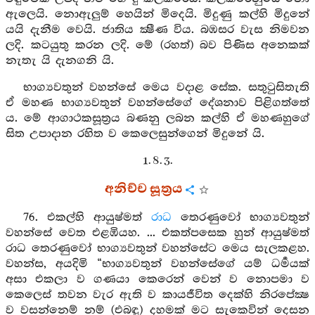
ඇලෙයි. නොඇලුම් හෙයින් මිදෙයි. මිදුණු කල්හි මිදුනේ
යයි දැනීම වෙයි. ජාතිය ක්‍ෂීණ විය. බඹසර වැස නිමවන
ලදි. කටයුතු කරන ලදි. මේ (රහත්) බව පිණිස අනෙකක්
නැතැ යි දැනගනි යි.
භාග්‍යවතුන් වහන්සේ මෙය වදාළ සේක. සතුටුසිතැති
ඒ මහණ භාග්‍යවතුන් වහන්සේගේ දේශනාව පිළිගත්තේ
ය. මේ ආගාථකසූත්‍රය බණනු ලබන කල්හි ඒ මහණහුගේ
සිත උපාදාන රහිත ව කෙලෙසුන්ගෙන් මිදුනේ යි.
1. 8. 3.
අනිච්ච සූත්‍රය
76. එකල්හි ආයුෂ්මත්
රාධ
තෙරණුවෝ භාග්‍යවතුන්
වහන්සේ වෙත එළඹියහ. ... එකත්පසෙක හුන් ආයුෂ්මත්
රාධ තෙරණුවෝ භාග්‍යවතුන් වහන්සේට මෙය සැලකළහ.
වහන්ස, අයදිමි “භාග්‍යවතුන් වහන්සේගේ යම් ධර්‍මයක්
අසා එකලා ව ගණයා කෙරෙන් වෙන් ව නොපමා ව
කෙලෙස් තවන වැර ඇති ව කායජීවිත දෙක්හි නිරපේක්‍ෂ
ව වසන්නෙම් නම් (එබඳු) දහමක් මට සැකෙවින් දෙසන