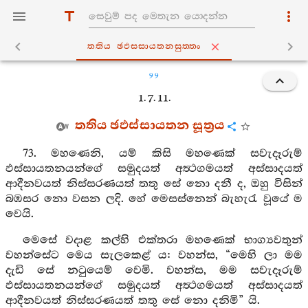
තතිය ඡඵස‍්සායතනසුත‍්තං
99
1. 7. 11.
තතිය ඡඵස්සායතන සූත්‍රය
73. මහණෙනි, යම් කිසි මහණෙක් සවැදෑරුම්
ඵස්සායතනයන්ගේ සමුදයත් අත්‍ථගමයත් අස්සාදයත්
ආදීනවයත් නිස්සරණයත් තතු සේ නො දනී ද, ඔහු විසින්
බඹසර නො වසන ලදි. හේ මෙසස්නෙන් බැහැරැ වූයේ ම
වෙයි.
මෙසේ වදාළ කල්හි එක්තරා මහණෙක් භාග්‍යවතුන්
වහන්සේට මෙය සැලකෙළ් ය: වහන්ස, “මෙහි ලා මම
දැඩි සේ නටුයෙම් වෙමි. වහන්ස, මම සවැදෑරුම්
ඵස්සායතනයන්ගේ සමුදයත් අත්‍ථගමයත් අස්සාදයත්
ආදීනවයත් නිස්සරණයත් තතු සේ නො දනිමි” යි.