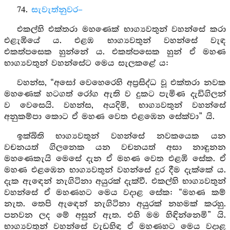
74.
සැවැත්නුවර–
එකල්හි එක්තරා මහණෙක් භාග්‍යවතුන් වහන්සේ කරා
එළැඹියේ ය. එළඹ භාග්‍යවතුන් වහන්සේ වැඳ
එකත්පසෙක හුන්නේ ය. එකත්පසෙක හුන් ඒ මහණ
භාග්‍යවතුන් වහන්සේට මෙය සැලකළේ ය:
වහන්ස, “අසෝ වෙහෙරෙහි අප්‍රසිද්ධ වූ එක්තරා නවක
මහණෙක් හටගත් රෝග ඇති ව දුකට පැමිණ දැඩිගිලන්
ව වෙසෙයි. වහන්ස, අයදිමි, භාග්‍යවතුන් වහන්සේ
අනුකම්පා කොට ඒ මහණ වෙත එළඹෙන සේක්වා” යි.
ඉක්බිති භාග්‍යවතුන් වහන්සේ නවකයෙක යන
වචනයත් ගිලනෙක යන වචනයත් අසා නාඳුනන
මහණෙකැයි මෙසේ දැන ඒ මහණ වෙත එළඹි සේක. ඒ
මහණ එළඹෙන භාග්‍යවතුන් වහන්සේ දුර දීම දැක්කේ ය.
දැක ඇඳෙන් නැගිටිනා අයුරක් දැක්වී. එකල්හි භාග්‍යවතුන්
වහන්සේ ඒ මහණහට මෙය වදාළ සේක: “මහණ කම්
නැත. තෙපි ඇඳෙන් නැගිටිනා අයුරක් නහමක් කරහු.
පනවන ලද මේ අසුන් ඇත. එහි මම හිඳින්නෙමි” යි.
භාග්‍යවතුන් වහන්සේ වැඩහිඳ ඒ මහණහට මෙය වදාළ