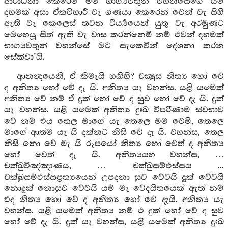
ආරාධනා කෙරෙමි මම භාග්‍යවතුන් වහන්සේගේ යම්
දහමක් අසා ඒකවිහාරී වැ ගණයා කෙරෙන් වෙන් වැ සිහි
ඇති වැ කෙලෙස් තවන වීර්‍ය්‍යයෙන් යුතු වැ අරමුණට
මෙහෙයූ සිත් ඇති වැ වාස කරන්නෙමි නම් එවන් දහමක්
භාග්‍යවතුන් වහන්සේ මට සැකෙවින් දේශනා කරන
සේක්වා’යි.
ආනන්‍දයෙනි, ඒ කිමැයි හඟිහි? චක්‍ෂුස නිත්‍ය හෝ වේ
ද අනිත්‍ය හෝ වේ දැ යි. අනිත්‍ය යැ වහන්ස. යළි යමෙක්
අනිත්‍ය වේ නම් ඒ දුක් හෝ වේ ද සුව හෝ වේ දැ යි. දුක්
යැ වහන්ස. යළි යමෙක් අනිත්‍ය දුඃඛ විපරිණාම ස්වභාව
වේ නම් එය තෙල මාගේ යැ තෙලෙ මම වෙමි, තෙලෙ
මාගේ ආත්ම යැ යි දක්නට නිසි වේ දැ යි. වහන්ස, තෙල
නිසි නො වේ මැ යි රූපයෝ නිත්‍ය හෝ වෙත් ද අනිත්‍ය
හෝ වෙත් දැ යි. අනිත්‍යයහ වහන්ස, …
චක්ඛුවිඤ්ඤාණය, … චක්ඛුසම්ඵස්සය ...
චක්ඛුසම්ඵස්සප්‍රත්‍යයෙන් උපදනා සුව වේවයි දුක් වේවයි
නොදුක් නොසුව වේවයි යම් මැ වේදයිතයෙක් ඇත් නම්
එද නිත්‍ය හෝ වේ ද අනිත්‍ය හෝ වේ දැයි. අනිත්‍ය යැ
වහන්ස. යළි යමෙක් අනිත්‍ය නම් එ දුක් හෝ වේ ද සුව
හෝ වේ දැ යි. දුක් යැ වහන්ස, යළි යමෙක් අනිත්‍ය දුඃඛ