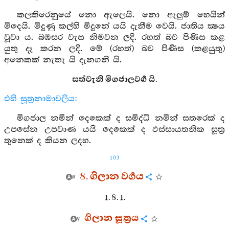
කලකිරෙනුයේ නො ඇලෙයි. නො ඇලුම් හෙයින්
මිදෙයි. මිදුණු කල්හි මිදුනේ යයි දැනීම වෙයි. ජාතිය ක්‍ෂය
වූවා ය. බඹසර වැස නිමවන ලදි. රහත් බව පිණිස කළ
යුතු දෑ කරන ලදි. මේ (රහත්) බව පිණිස (කළයුතු)
අනෙකක් නැතැ යි දැනගනී යි.
සත්වැනි මිගජාලවර්‍ග යි.
එහි සූත්‍රනාමාවලිය:
මිගජාල නමින් දෙකෙක් ද සමිද්ධි නමින් සතරෙක් ද
උපසේන උපවාණ යයි දෙකෙක් ද ඵස්සායතනික සූත්‍ර
තුනෙක් ද කියන ලදහ.
103
8. ගිලාන වර්‍ගය
1. 8. 1.
ගිලාන සූත්‍රය