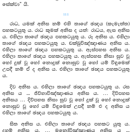
සේක්වා” යි.
111
රාධ, යමක් අනිස නම් එහි තාගේ ඡන්‍දය (කැමැත්ත)
පහකටයුතු ය. රාධ කුමක් අනිස ද යත්: රාධය, ඇස අනිස
ය. එහිලා තාගේ ඡන්‍දය පහකටයුතු ය. රූ අනිස ය. එහිලා
තාගේ ඡන්‍දය පහකටයුතු ය. චක්ඛුවිඤ්ඤාණය අනිස ය.
එහිලා තාගේ ඡන්‍දය පහකටයුතු ය. ඇස්පහස අනිස ය.
එහිලා තාගේ ඡන්‍දය පහකටයුතු ය. ඇස්පහස නිසා සුව වූ
හෝ දුක් වූ හෝ නොදුක් නොසුව වූ හෝ යම් විඳුමෙක්
උපදී නම් ඒ ද අනිස ය. එහිලා තාගේ ඡන්‍දය පහකටයුතු
ය.
දිව අනිස ය. එහිලා තාගේ ඡන්‍දය පහකටයුතු ය. රස
අනිස ය ... ජිව්හාවිඤ්ඤාණය අනිස ය. … දිව්පහස
අනිසය … දිව්පහස නිසා සුව වූ හෝ දුක් වූ හෝ නොදුක්
නොසුව වූ හෝ යම් විඳුමෙක් උපදී නම් එ ද අනිස ය
එහිලා තාගේ ඡන්‍දය පහකටයුතු ය.
සිත අනිස ය. එහිලා තාගේ ඡන්‍දය පහකට යුතු ය.
දහම් අනිස ය. … මනෝවිඤ්ඤාණය අනිස ය ...