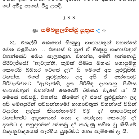
ගේ අවිදු පැහේ. විදු උපදී.
1. 8. 8.
සම්බහුලභික්ඛු සූත්‍රය
81. එකල්හි බොහෝ භික්‍ෂූහු භාග්‍යවතුන් වහන්සේ
වෙත එළඹියහ … එකපස් ව හුන් ඒ භික්‍ෂූහු භාග්‍යවතුන්
වහන්සේට මෙය සැලකළහ. වහන්ස, මෙහි අන්තොටු
පිරිවැජ්ජෝ “ඇවැත්නි, කුමක් පිණිස මහණ ගොයුම්හු
කෙරෙහි බඹසර වෙසේ දැ?” යි මෙසේ අප පුළුවුසිති.
වහන්ස, එසේ පුළුවුස්නා ලද අපි ඒ අන්තොටු
පිරිවැජ්ජනට “ඇවැත්නි, දුක පිරිසිඳ දැනගනු පිණිස
භාග්‍යවතුන් වහන්සේ කෙරෙහි බඹසර වැසේ ය” යි
මෙසේ පවසමු. වහන්ස, කිමෙක් ද? එසේ පුළුවුස්නා ලද
අපි මෙඅයුරින් පවසන්නමෝ භාග්‍යවතුන් වහන්සේ විසින්
වදාරන ලද්දක් කියන්නමෝ වමු ද? භාග්‍යවතුන්
වහන්සේට අභූතයෙන් නො ද චෝදනා කෙරෙමු ද?
දහමට ද අනුදහමක් පවසමු ද? කරුණු සහිත වූ කිසියම්
වාදානුවාදයෙක් ගැරහිය යුතුබවට නො පැමිණේ දැ යි.