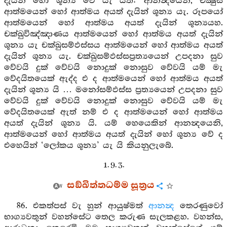
දැයින් හෝ ශූන්‍ය වේ යැ යත්: ආනන්‍දයෙනි, චක්‍ෂුස
ආත්මයෙන් හෝ ආත්මය අයත් දැයින් ශූන්‍ය යැ. රූපයෝ
ආත්මයෙන් හෝ ආත්මය අයත් දැයින් ශූන්‍යයහ.
චක්ඛුවිඤ්ඤාණය ආත්මයෙන් හෝ ආත්මය අයත් දැයින්
ශූන්‍ය යැ චක්ඛුසම්ඵස්සය ආත්මයෙන් හෝ ආත්මය අයත්
දැයින් ශූන්‍ය යැ. චක්ඛුසම්ඵස්සප්‍රත්‍යයෙන් උපදනා සුව
වේවයි දුක් වේවයි නොදුක් නොසුව වේවයි යම් මැ
වේදයිතයෙක් ඇද්ද එ ද ආත්මයෙන් හෝ ආත්මය අයත්
දැයින් ශූන්‍ය යි … මනෝසම්ඵස්ස ප්‍රත්‍යයෙන් උපදනා සුව
වේවයි දුක් වේවයි නොදුක් නොසුව වේවයි යම් මැ
වේදයිතයෙක් ඇත් නම් එ ද ආත්මයෙන් හෝ ආත්මය
අයත් දැයින් ශූන්‍ය යි. යම් හෙයෙකින් ආනන්‍දයෙනි,
ආත්මයෙන් හෝ ආත්මය අයත් දැයින් හෝ ශූන්‍ය වේ ද
එහෙයින් ‘ලෝකය ශූන්‍ය’ යැ යි කියනුලැබේ.
1. 9. 3.
සඞ්ඛිත්තධම්ම සූත්‍රය
86. එකත්පස් වැ හුන් ආයුෂ්මත්
ආනන්‍ද
තෙරණුවෝ
භාග්‍යවතුන් වහන්සේට තෙල කරුණ සැලකළහ. වහන්ස,