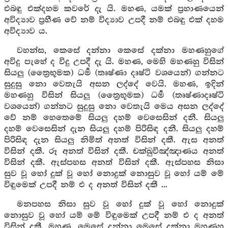
එබඳු එක්දහම කවරේ දැ යි. මහණ, යමක් ප්‍රහාණයෙන්
අවිද්‍යාව ප්‍රහීණ වේ නම් විද්‍යාව උපදී නම් එබඳු එක් දහම
අවිද්‍යාව ය.
වහන්ස, කෙසේ දන්නා කෙසේ දක්නා මහණහුගේ
අවිදු පැහේ ද විදු උපදී දැ යි. මහණ, මෙහි මහණහු විසින්
සියලු (ත්‍රෛභූමක) ධර්‍ම (තෘෂ්ණා දෘෂ්ටි වශයෙන්) ගන්නට
සුදුසු නො වෙතැයි අසන ලද්දේ වෙයි. මහණ, ඉදින්
මහණහු විසින් සියලු (ත්‍රෛභූමක) ධර්‍ම (තෘෂ්ණාදෘෂ්ටි
වශයෙන්) ගන්නට සුදුසු නො වෙතැයි මෙය අසන ලද්දේ
වේ නම් හෙතෙමේ සියලු දහම් වෙසෙසින් දනී. සියලු
දහම් වෙසෙසින් දැන සියලු දහම් පිරිසිඳ දනී. සියලු දහම්
පිරිසිඳ දැන සියලු නිමිත් අනත් විසින් දකී. ඇස අනත්
විසින් දකී. රූ අනත් විසින් දකී. චක්ඛුවිඤ්ඤාණය අනත්
විසින් දකී. ඇස්පහස අනත් විසින් දකී. ඇස්පහස නිසා
සුව වූ හෝ දුක් වූ හෝ නොදුක් නොසුව වූ හෝ යම් මේ
විඳුමෙක් උපදී නම් එ ද අනත් විසින් දකී ...
මනපහස නිසා සුව වූ හෝ දුක් වූ හෝ නොදුක්
නොසුව වූ හෝ යම් මේ විඳුමෙක් උපදී නම් එ ද අනත්
විසින් දකී. මහණ, මෙසේ දන්නා මෙසේ දක්නා මහණහු