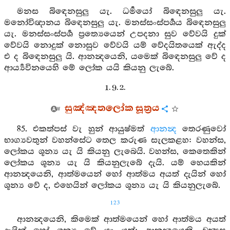
මනස බිඳෙනසුලු යැ. ධර්‍මයෝ බිඳෙනසුලු යැ.
මනෝවිඥානය බිඳෙනසුලු යැ. මනස්සංස්පර්‍ශය බිඳෙනසුලු
යැ. මනස්සංස්පර්‍ශ ප්‍රත්‍යෙයෙන් උපදනා සුව වේවයි දුක්
වේවයි නොදුක් නොසුව වේවයි යම් වේදයිතයෙක් ඇද්ද
එ ද බිඳෙනසුලු යි. ආනන්‍දයෙනි, යමෙක් බිඳෙනසුලු වේ ද
ආර්‍ය්‍යවිනයෙහි මේ ලෝක යයි කියනු ලැබේ.
1. 9. 2.
සුඤ්ඤතලෝක සූත්‍රය
85. එකත්පස් වැ හුන් ආයුෂ්මත්
ආනන්‍ද
තෙරණුවෝ
භාග්‍යවතුන් වහන්සේට තෙල කරුණ සැලකළහ: වහන්ස,
ලෝකය ශූන්‍ය යැ යි කියනු ලැබෙයි. වහන්ස, කෙතෙකින්
ලෝකය ශූන්‍ය යැ යි කියනුලැබේ දැයි. යම් හෙයකින්
ආනන්‍දයෙනි, ආත්මයෙන් හෝ ආත්මය අයත් දැයින් හෝ
ශූන්‍ය වේ ද, එහෙයින් ලෝකය ශූන්‍ය යැ යි කියනුලැබේ.
123
ආනන්‍දයෙනි, කිමෙක් ආත්මයෙන් හෝ ආත්මය අයත්