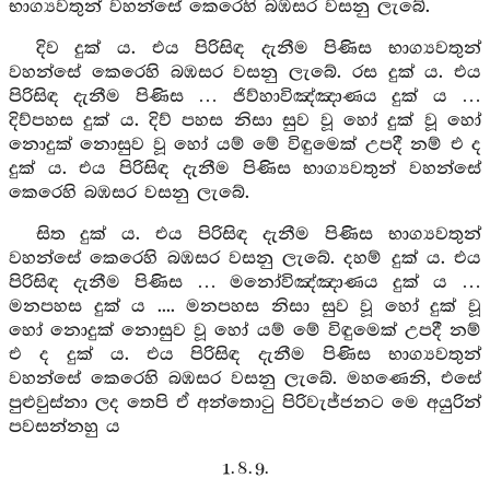
භාග්‍යවතුන් වහන්සේ කෙරෙහි බඹසර වසනු ලැබේ.
දිව දුක් ය. එය පිරිසිඳ දැනීම පිණිස භාග්‍යවතුන්
වහන්සේ කෙරෙහි බඹසර වසනු ලැබේ. රස දුක් ය. එය
පිරිසිඳ දැනීම පිණිස … ජිව්හාවිඤ්ඤාණය දුක් ය …
දිව්පහස දුක් ය. දිව් පහස නිසා සුව වූ හෝ දුක් වූ හෝ
නොදුක් නොසුව වූ හෝ යම් මේ විඳුමෙක් උපදී නම් එ ද
දුක් ය. එය පිරිසිඳ දැනීම පිණිස භාග්‍යවතුන් වහන්සේ
කෙරෙහි බඹසර වසනු ලැබේ.
සිත දුක් ය. එය පිරිසිඳ දැනීම පිණිස භාග්‍යවතුන්
වහන්සේ කෙරෙහි බඹසර වසනු ලැබේ. දහම් දුක් ය. එය
පිරිසිඳ දැනීම පිණිස … මනෝවිඤ්ඤාණය දුක් ය …
මනපහස දුක් ය .... මනපහස නිසා සුව වූ හෝ දුක් වූ
හෝ නොදුක් නොසුව වූ හෝ යම් මේ විඳුමෙක් උපදී නම්
එ ද දුක් ය. එය පිරිසිඳ දැනීම පිණිස භාග්‍යවතුන්
වහන්සේ කෙරෙහි බඹසර වසනු ලැබේ. මහණෙනි, එසේ
පුළුවුස්නා ලද තෙපි ඒ අන්තොටු පිරිවැජ්ජනට මෙ අයුරින්
පවසන්නහු ය
1. 8. 9.