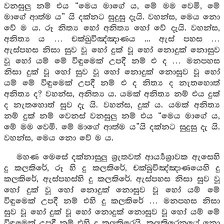
වනසුලු නම් එය “මෙය මාගේ ය, මේ මම වෙමි, මේ
මාගේ ආත්ම ය” යි දක්නට සුදුසු දැයි. වහන්ස, මෙය නො
වේ ම ය. රූ නිත්‍ය හෝ අනිත්‍ය හෝ වේ දැයි. වහන්ස,
අනිත්‍ය ය … චක්ඛුවිඤ්ඤාණය ... ඇස් පහස …
ඇස්පහස නිසා සුව වූ හෝ දුක් වූ හෝ නොදුක් නොසුව
වූ හෝ යම් මේ විඳුමෙක් උපදී නම් එ ද … මනපහස
නිසා දුක් වූ හෝ සුව වූ හෝ නොදුක් නොසුව වූ හෝ
යම් මේ විඳුමෙක් උපදී නම් එ ද නිත්‍ය ද නැතහොත්
අනිත්‍ය ද? වහන්ස, අනිත්‍ය ය. යමක් අනිත්‍ය නම් එය දුක්
ද නැතහොත් සුව දැ යි. වහන්ස, දුක් ය. යමක් අනිත්‍ය
නම් දුක් නම් වෙනස් වනසුලු නම් එය “මෙය මාගේ ය,
මේ මම වෙමි. මේ මාගේ ආත්ම ය”යි දක්නට සුදුසු දැ යි.
වහන්ස, මෙය නො වේ ම ය.
මහණ මෙසේ දක්නාසුලු ශ්‍රැතවත් ආර්‍ය්‍යශ්‍රාවක ඇසෙහි
දු කලකිරේ, රූ හි දු කලකිරේ, චක්ඛුවිඤ්ඤාණයෙහි දු
කලකිරේ, ඇස්පහස්හි දු කලකිරේ. ඇස්පහස නිසා සුව වූ
හෝ දුක් වූ හෝ නොදුක් නොසුව වූ හෝ යම් මේ
විඳුමෙක් උපදී නම් එහි දු කලකිරේ … මනපහස නිසා
සුව වූ හෝ දුක් වූ හෝ නොදුක් නොසුව වූ හෝ යම් මේ
විඳුමෙක් උපදී නම් එහි දු කලකිරෙයි. කලකිරෙනුයේ නො