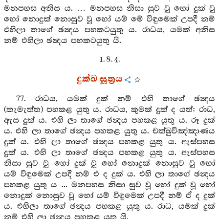
මනපහස අනිස ය. … මනපහස නිසා සුව වූ හෝ දුක් වූ
හෝ නොදුක් නොසුව වූ හෝ යම් මේ විඳුමෙක් උපදී නම්
එහිලා තාගේ ඡන්‍දය පහකටයුතු ය. රාධය, යමක් අනිස
නම් එහිලා ඡන්‍දය පහකටයුතු යි.
1. 8. 4.
දුක්ඛ සූත්‍රය
77. රාධය, යමක් දුක් නම් එහි තාගේ ඡන්‍දය
(කැමැත්ත) පහකළ යුතු ය. රාධය, කුමක් දුක් ද යත්: රාධ,
ඇස දුක් ය. එහි ලා තාගේ ඡන්‍දය පහකළ යුතු ය. රූ දුක්
ය. එහි ලා තාගේ ඡන්‍දය පහකළ යුතු ය. චක්ඛුවිඤ්ඤාණය
දුක් ය. එහි ලා තාගේ ඡන්‍දය පහකළ යුතු ය. ඇස්පහස
දුක් ය. එහි ලා තාගේ ඡන්‍දය පහකළ යුතු ය. ඇස්පහස
නිසා සුව වූ හෝ දුක් වූ හෝ නොදුක් නොසුව වූ හෝ
යම් විඳුමෙක් උපදී නම් එ ද දුක් ය. එහි ලා තාගේ ඡන්‍දය
පහකළ යුතු ය ... මනපහස නිසා සුව වූ හෝ දුක් වූ හෝ
නොදුක් නොසුව වූ හෝ යම් විඳුමෙක් උපදී නම් ඒ ද දුක්
ය. එහිලා තාගේ ඡන්‍දය පහකළ යුතු ය. රාධ, යමක් දුක්
නම් එහි ලා ඡන්‍දය පහකළ යුතු යි.