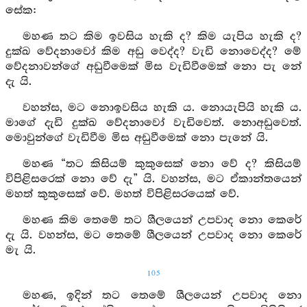
සේක:
මහණ තට කිම ඉවසිය හැකි ද? කිම යැපිය හැකි ද?
දුක්ඛ වේදනාවෝ කිම අඩු වෙද්ද? වැඩි නොවෙද්ද? මේ
වේදනාවන්ගේ අඩුවීමෙක් මිස වැඩිවීමෙක් නො පැ නේ
දැ යි.
වහන්ස, මට නොඉවසිය හැකි ය. නොයැපියි හැකි ය.
මාගේ දැඩි දුක්ඛ වේදනාවෝ වැඩිවෙත්. නොඅඩුවෙත්.
මොවුන්ගේ වැඩිවීම මිස අඩුවීමෙක් නො පැනේ යි.
මහණ “තට කිසියම් කුකුසෙක් නො වේ ද? කිසියම්
විපිළිසරෙක් නො වේ දැ” යි. වහන්ස, මට ඒකාන්තයෙන්
මහත් කුකුසෙක් වේ. මහත් විපිළිසරයෙක් වේ.
මහණ කිම තෙමේ තට ශීලයෙන් උපවාද නො කෙරේ
දැ යි. වහන්ස, මට තෙමේ ශීලයෙන් උපවාද නො කෙරේ
මැ යි.
105
මහණ, ඉදින් තට තෙමේ ශීලයෙන් උපවාද නො