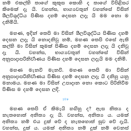
නම් එකල්හි තාගේ කුකුස කොහි ද තාගේ විපිළිසර
කිමෙක් දැ යි. වහන්ස, භාග්‍යවතුන් වහන්සේ විසින්
ශීලවිශුද්ධිය පිණිස දහම් දෙසන ලදැ යි මම නො ම
දනිමියි.
මහණ, ඉදින් තෙපි මා විසින් ශීලවිශුද්ධිය පිණිස දහම්
දෙසන ලදැ යි නොදනිවු නම්, මහණ තෙපි එසේ ඇති
කල්හි මා විසින් කුමක් පිණිස දහම් දෙසන ලදැ යි දනිවු
දැ යි. වහන්ස, භාග්‍යවතුන් වහන්සේ විසින්
අනුපාදාපරිනිර්‍වාණය පිණිස දහම් දෙසන ලදැයි මම දනිමි.
මහණ මැනවි මැනවි. මහණ තෙපි මා විසින්
අනුපාදාපරිනිර්‍වාණය පිණිස දහම් දෙසන ලදැ යි දනිහු යනු
මනාමය. මහණ මා විසින් උපාදාන නො කොට පිරිනිවීම
පිණිස ම දහම් දෙසන ලදි.
109
මහණ තෙපි ඒ කිමැයි හඟිහු ද? ඇස නිත්‍ය ද
නැතහොත් අනිත්‍ය දැ යි. වහන්ස, අනිත්‍ය ය. යමක්
අනිත්‍ය නම් එය දුක් වේ ද නැතහොත් සුව වේ දැයි.
වහන්ස, දුක් ය. යමක් අනිත්‍ය නම් දුක් නම් වෙනස්