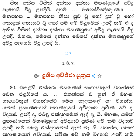
සිත අනිස විසින් දන්නා දක්නා මහණහුගේ අවිදු
පැහෙයි විදු උපදියි. දහම් … මනෝවිඤ්ඤාණය …
මනපහස ... මනපහස නිසා සුව වූ හෝ දුක් වූ හෝ
නොදුක් නොසුව වූ හෝ යම් මේ විඳුමෙක් උපදී නම් එ ද
අනිස විසින් දන්නා දක්නා මහණහුගේ අවිදු පැහෙයි විදු
උපදී. මහණ, මෙසේ දන්නා මෙසේ දක්නා මහණහුගේ
අවිදු පැහෙයි විදු උපදි යි.
115
1. 8. 7.
දුතිය අවිජ්ජා සූත්‍රය
80. එකල්හි එක්තරා මහණෙක් භාග්‍යවතුන් වහන්සේ
වෙත එළඹියේ ය. … එකත්පස් ව හුන් ඒ මහණ
භාග්‍යවතුන් වහන්සේට මෙය සැලකළේ ය: වහන්ස,
යමක් ප්‍රහාණයෙන් මහණහුගේ අවිද්‍යාව ප්‍රහීණ වේ ද,
විද්‍යාව උපදී ද, එබඳු එක්දහමෙක් ඇද් දැ යි. මහණ, යමක්
ප්‍රහාණයෙන් මහණහුගේ අවිද්‍යාව ප්‍රහීණ වේ නම් විද්‍යාව
උපදී නම් එබඳු එක්දහමෙක් ඇත් මැ යි. වහන්ස, යමක්
ප්‍රහාණයෙන් අවිද්‍යාව ප්‍රහීණ වේ නම් විද්‍යාව උපදී නම්